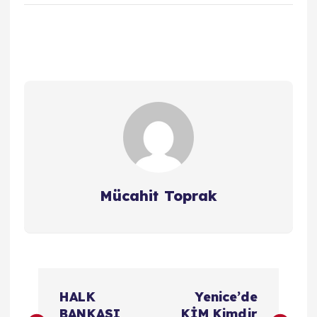
Mücahit Toprak
Y
HALK
Yenice’de
BANKASI
KİM Kimdir