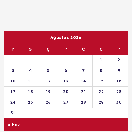
Haberler
ÖZEL MEDİKAR HASTANESİ
FİZİK TEDAVİ VE
REHABİLİTASYON UZMANI UZM.
DR. NECDET ÇATALBAŞ İLE
RÖPORTAJ
Mücahit Toprak
Haziran 15, 2026
408 views
2
Copyright © 2026 Ajans Yenice - Toprak Medya Tanıtım |
Powered by
Desert Themes