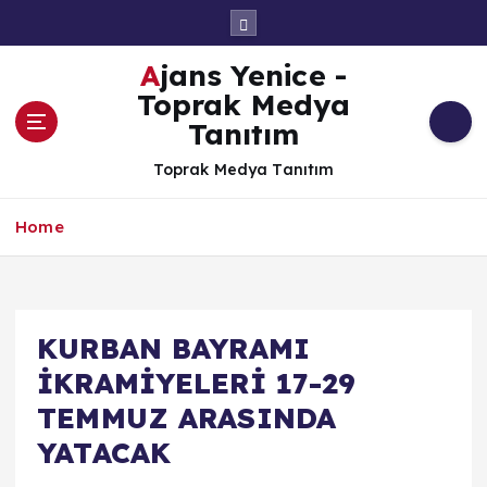
İ
ç
e
Ajans Yenice -
r
Toprak Medya
i
Tanıtım
ğ
e
Toprak Medya Tanıtım
a
t
Home
l
a
KURBAN BAYRAMI
İKRAMİYELERİ 17-29
TEMMUZ ARASINDA
YATACAK