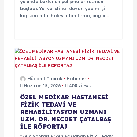
yolunda beklenen çalışmalar resmen
başladı. Yol ve istinat duvarı yapım işi
s
kapsamında ihaleyi alan firma, bugün…
i
Mücahit Toprak
Haberler
Haziran 15, 2026
408 views
ÖZEL MEDİKAR HASTANESİ
FİZİK TEDAVİ VE
REHABİLİTASYON UZMANI
UZM. DR. NECDET ÇATALBAŞ
İLE RÖPORTAJ
“Felç Sonrası Erken Başlanan Fizik Tedavi,