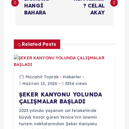
a
HANGİ
? CELAL
z
BAHARA
AKAY
ı
g
Related Posts
e
z
Mücahit Toprak
Haberler
i
Haziran 15, 2026
3354 views
ŞEKER KANYONU YOLUNDA
n
ÇALIŞMALAR BAŞLADI
m
2023 yılında yaşanan sel felaketinde
büyük hasar gören Yenice’nin önemli
e
turizm noktalarından Şeker Kanyonu