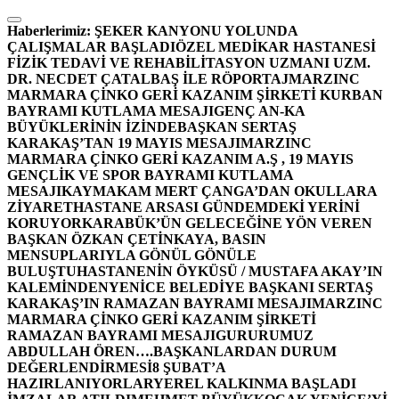
İçeriğe
atla
Haberlerimiz:
ŞEKER KANYONU YOLUNDA
ÇALIŞMALAR BAŞLADI
ÖZEL MEDİKAR HASTANESİ
FİZİK TEDAVİ VE REHABİLİTASYON UZMANI UZM.
DR. NECDET ÇATALBAŞ İLE RÖPORTAJ
MARZINC
MARMARA ÇİNKO GERİ KAZANIM ŞİRKETİ KURBAN
BAYRAMI KUTLAMA MESAJI
GENÇ AN-KA
BÜYÜKLERİNİN İZİNDE
BAŞKAN SERTAŞ
KARAKAŞ’TAN 19 MAYIS MESAJI
MARZINC
MARMARA ÇİNKO GERİ KAZANIM A.Ş , 19 MAYIS
GENÇLİK VE SPOR BAYRAMI KUTLAMA
MESAJI
KAYMAKAM MERT ÇANGA’DAN OKULLARA
ZİYARET
HASTANE ARSASI GÜNDEMDEKİ YERİNİ
KORUYOR
KARABÜK’ÜN GELECEĞİNE YÖN VEREN
BAŞKAN ÖZKAN ÇETİNKAYA, BASIN
MENSUPLARIYLA GÖNÜL GÖNÜLE
BULUŞTU
HASTANENİN ÖYKÜSÜ / MUSTAFA AKAY’IN
KALEMİNDEN
YENİCE BELEDİYE BAŞKANI SERTAŞ
KARAKAŞ’IN RAMAZAN BAYRAMI MESAJI
MARZINC
MARMARA ÇİNKO GERİ KAZANIM ŞİRKETİ
RAMAZAN BAYRAMI MESAJI
GURURUMUZ
ABDULLAH ÖREN….
BAŞKANLARDAN DURUM
DEĞERLENDİRMESİ
8 ŞUBAT’A
HAZIRLANIYORLAR
YEREL KALKINMA BAŞLADI