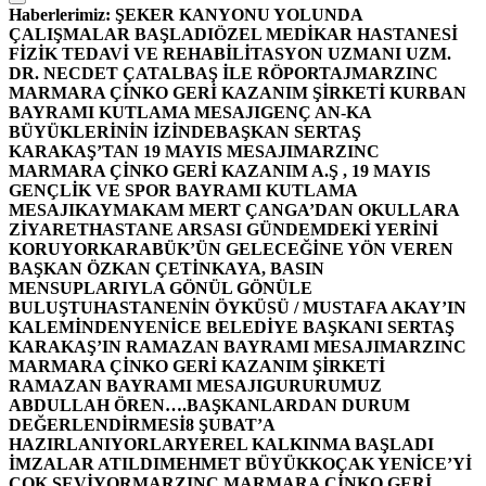
Haberlerimiz:
ŞEKER KANYONU YOLUNDA
ÇALIŞMALAR BAŞLADI
ÖZEL MEDİKAR HASTANESİ
FİZİK TEDAVİ VE REHABİLİTASYON UZMANI UZM.
DR. NECDET ÇATALBAŞ İLE RÖPORTAJ
MARZINC
MARMARA ÇİNKO GERİ KAZANIM ŞİRKETİ KURBAN
BAYRAMI KUTLAMA MESAJI
GENÇ AN-KA
BÜYÜKLERİNİN İZİNDE
BAŞKAN SERTAŞ
KARAKAŞ’TAN 19 MAYIS MESAJI
MARZINC
MARMARA ÇİNKO GERİ KAZANIM A.Ş , 19 MAYIS
GENÇLİK VE SPOR BAYRAMI KUTLAMA
MESAJI
KAYMAKAM MERT ÇANGA’DAN OKULLARA
ZİYARET
HASTANE ARSASI GÜNDEMDEKİ YERİNİ
KORUYOR
KARABÜK’ÜN GELECEĞİNE YÖN VEREN
BAŞKAN ÖZKAN ÇETİNKAYA, BASIN
MENSUPLARIYLA GÖNÜL GÖNÜLE
BULUŞTU
HASTANENİN ÖYKÜSÜ / MUSTAFA AKAY’IN
KALEMİNDEN
YENİCE BELEDİYE BAŞKANI SERTAŞ
KARAKAŞ’IN RAMAZAN BAYRAMI MESAJI
MARZINC
MARMARA ÇİNKO GERİ KAZANIM ŞİRKETİ
RAMAZAN BAYRAMI MESAJI
GURURUMUZ
ABDULLAH ÖREN….
BAŞKANLARDAN DURUM
DEĞERLENDİRMESİ
8 ŞUBAT’A
HAZIRLANIYORLAR
YEREL KALKINMA BAŞLADI
İMZALAR ATILDI
MEHMET BÜYÜKKOÇAK YENİCE’Yİ
ÇOK SEVİYOR
MARZINC MARMARA ÇİNKO GERİ