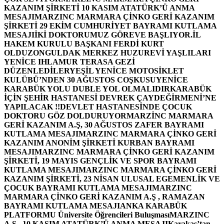
KAZANIM ŞİRKETİ 10 KASIM ATATÜRK’Ü ANMA
MESAJI
MARZINC MARMARA ÇİNKO GERİ KAZANIM
ŞİRKETİ 29 EKİM CUMHURİYET BAYRAMI KUTLAMA
MESAJI
İKİ DOKTORUMUZ GÖREVE BAŞLIYOR.
İL
HAKEM KURULU BAŞKANI FERDİ KURT
OLDU
ZONGULDAK MERKEZ HUZUREVİ YAŞLILARI
YENİCE IHLAMUR TERASA GEZİ
DÜZENLEDİLER
YEŞİL YENİCE MOTOSİKLET
KULÜBÜ’NDEN 30 AĞUSTOS COŞKUSU
YENİCE
KARABÜK YOLU DUBLE YOL OLMALIDIR
KARABÜK
İÇİN ŞEHİR HASTANESİ DEVREK ÇAYDEĞİRMENİ’NE
YAPILACAK !!
DEVLET HASTANESİNDE ÇOCUK
DOKTORU GÖZ DOLDURUYOR
MARZİNC MARMARA
GERİ KAZANIM A.Ş, 30 AĞUSTOS ZAFER BAYRAMI
KUTLAMA MESAJI
MARZINC MARMARA ÇİNKO GERİ
KAZANIM ANONİM ŞİRKETİ KURBAN BAYRAMI
MESAJI
MARZINC MARMARA ÇİNKO GERİ KAZANIM
ŞİRKETİ, 19 MAYIS GENÇLİK VE SPOR BAYRAMI
KUTLAMA MESAJI
MARZINC MARMARA ÇİNKO GERİ
KAZANIM ŞİRKETİ, 23 NİSAN ULUSAL EGEMENLİK VE
ÇOCUK BAYRAMI KUTLAMA MESAJI
MARZINC
MARMARA ÇİNKO GERİ KAZANIM A.Ş , RAMAZAN
BAYRAMI KUTLAMA MESAJI
ANKA KARABÜK
PLATFORMU Üniversite Öğrencileri Buluşması
MARZINC
A.Ş , 10 KASIM ATATÜRK’Ü ANMA MESAJI
Karakaş’tan