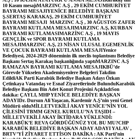
10 Kasım mesajı
MARZINC A.Ş , 29 EKİM CUMHURİYET
BAYRAMI MESAJI
YENİCE BELEDİYE BAŞKANI
Ş.SERTAŞ KARAKAŞ, 29 EKİM CUMHURİYET
BAYRAMI MESAJI
MARZINC A.Ş , 30 AĞUSTOS ZAFER
BAYRAMI KUTLAMA MESAJI
MARZINC A.Ş, KURBAN
BAYRAMI KUTLAMASI
MARZİNC A.Ş , 19 MAYIS
GENÇLİK ve SPOR BAYRAMI KUTLAMA
MESAJI
MARZINC A.Ş, 23 NİSAN ULUSAL EGEMENLİK
VE ÇOCUK BAYRAMI KUTLAMA MESAJI
Yenice
Belediyesi, 2024-2029 döneminin ilk meclis toplantısını Belediye
Başkanı Sertaş Karakaş başkanlığında yaptı
MARZINC A.Ş
RAMAZAN BAYRAMI KUTLAMA MESAJI
KBÜ’de
Görevde Yükselen Akademisyenlere Belgeleri Takdim
Edildi
AK Parti Karabük Belediye Başkan Adayı Özkan
Çetinkaya Vatandaş ve Esnaf Ziyaretlerinde Bulundu
Karabük
Belediye Başkanı Bin Adet Konut Projesini Açıkladı
Son
dakika: ÇAYLI, MHP YENİCE BELEDİYE BAŞKAN
ADAYI
Dr. Dursun Ali Yaşacan, Kardemir A.Ş’nin yeni Genel
Müdürü oldu
MİLLETVEKİLİ AKAY YENİCE’NİN YOL
ÇİLESİNİ TBMM GENEL KURULU’NA TAŞIDI –
MİLLETVEKİLİ AKAY İKTİDARA YÜKLENDİ:
KARABÜK’E REVA GÖRDÜĞÜNÜZ YOL BU MU?
CHP
KARABÜK BELEDİYE BAŞKAN ADAY ADAYI YALAV ,
BRTV’Yİ ZİYARET ETTİ
SON DAKİKA : AK Parti’nin