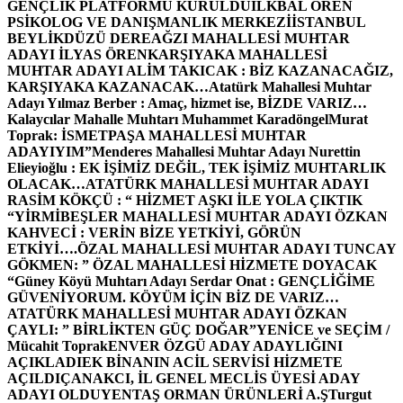
GENÇLİK PLATFORMU KURULDU
İLKBAL ÖREN
PSİKOLOG VE DANIŞMANLIK MERKEZİ
İSTANBUL
BEYLİKDÜZÜ DEREAĞZI MAHALLESİ MUHTAR
ADAYI İLYAS ÖREN
KARŞIYAKA MAHALLESİ
MUHTAR ADAYI ALİM TAKICAK : BİZ KAZANACAĞIZ,
KARŞIYAKA KAZANACAK…
Atatürk Mahallesi Muhtar
Adayı Yılmaz Berber : Amaç, hizmet ise, BİZDE VARIZ…
Kalaycılar Mahalle Muhtarı Muhammet Karadöngel
Murat
Toprak: İSMETPAŞA MAHALLESİ MUHTAR
ADAYIYIM”
Menderes Mahallesi Muhtar Adayı Nurettin
Elieyioğlu : EK İŞİMİZ DEĞİL, TEK İŞİMİZ MUHTARLIK
OLACAK…
ATATÜRK MAHALLESİ MUHTAR ADAYI
RASİM KÖKÇÜ : “ HİZMET AŞKI İLE YOLA ÇIKTIK
“
YİRMİBEŞLER MAHALLESİ MUHTAR ADAYI ÖZKAN
KAHVECİ : VERİN BİZE YETKİYİ, GÖRÜN
ETKİYİ….
ÖZAL MAHALLESİ MUHTAR ADAYI TUNCAY
GÖKMEN: ” ÖZAL MAHALLESİ HİZMETE DOYACAK
“
Güney Köyü Muhtarı Adayı Serdar Onat : GENÇLİĞİME
GÜVENİYORUM. KÖYÜM İÇİN BİZ DE VARIZ…
ATATÜRK MAHALLESİ MUHTAR ADAYI ÖZKAN
ÇAYLI: ” BİRLİKTEN GÜÇ DOĞAR”
YENİCE ve SEÇİM /
Mücahit Toprak
ENVER ÖZGÜ ADAY ADAYLIĞINI
AÇIKLADI
EK BİNANIN ACİL SERVİSİ HİZMETE
AÇILDI
ÇANAKCI, İL GENEL MECLİS ÜYESİ ADAY
ADAYI OLDU
YENTAŞ ORMAN ÜRÜNLERİ A.Ş
Turgut