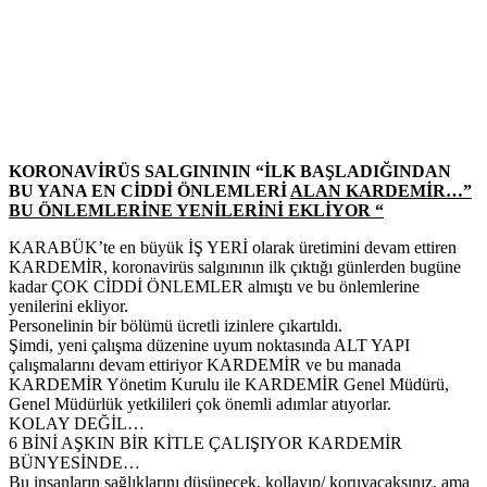
KORONAVİRÜS SALGINININ “İLK BAŞLADIĞINDAN
BU YANA EN CİDDİ ÖNLEMLERİ
ALAN KARDEMİR…”
BU ÖNLEMLERİNE YENİLERİNİ EKLİYOR “
KARABÜK’te en büyük İŞ YERİ olarak üretimini devam ettiren
KARDEMİR, koronavirüs salgınının ilk çıktığı günlerden bugüne
kadar ÇOK CİDDİ ÖNLEMLER almıştı ve bu önlemlerine
yenilerini ekliyor.
Personelinin bir bölümü ücretli izinlere çıkartıldı.
Şimdi, yeni çalışma düzenine uyum noktasında ALT YAPI
çalışmalarını devam ettiriyor KARDEMİR ve bu manada
KARDEMİR Yönetim Kurulu ile KARDEMİR Genel Müdürü,
Genel Müdürlük yetkilileri çok önemli adımlar atıyorlar.
KOLAY DEĞİL…
6 BİNİ AŞKIN BİR KİTLE ÇALIŞIYOR KARDEMİR
BÜNYESİNDE…
Bu insanların sağlıklarını düşünecek, kollayıp/ koruyacaksınız, ama