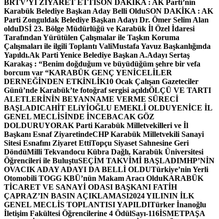
BRTV’Yİ ZİYARET ETTİ
SON DAKİKA : AK Parti’nin
Karabük Belediye Başkan Aday Belli Oldu
SON DAKİKA : AK
Parti Zonguldak Belediye Başkan Adayı Dr. Ömer Selim Alan
oldu
DSİ 23. Bölge Müdürlüğü ve Karabük İl Özel İdaresi
Tarafından Yürütülen Çalışmalar ile Taşkın Koruma
Çalışmaları ile ilgili Toplantı ValiMustafa Yavuz Başkanlığında
Yapıldı.
Ak Parti Yenice Belediye Başkan A.Adayı Sertaş
Karakaş : “Benim doğduğum ve büyüdüğüm şehre bir vefa
borcum var “
KARABÜK GENÇ YENİCELİLER
DERNEĞİNDEN ETKİNLİK
10 Ocak Çalışan Gazeteciler
Günü’nde Karabük’te fotoğraf sergisi açıldı
ÖLÇÜ VE TARTI
ALETLERİNİN BEYANNAME VERME SÜRECİ
BAŞLADI
CAHİT ELiYİOĞLU EMEKLİ OLDU
YENİCE İL
GENEL MECLİSİNDE İNCEBACAK GÖZ
DOLDURUYOR
AK Parti Karabük Milletvekilleri ve İl
Başkanı Esnaf Ziyaretinde
CHP Karabük Milletvekili Sanayi
Sitesi Esnafını Ziyaret Etti
Topçu Siyaset Sahnesine Geri
Döndü
Milli Tekvandocu Kübra Dağlı, Karabük Üniversitesi
Öğrencileri ile Buluştu
SEÇİM TAKVİMİ BAŞLADI
MHP’NİN
OVACIK ADAY ADAYI DA BELLİ OLDU
Türkiye’nin Yerli
Otomobili TOGG KBÜ’nün Makam Aracı Oldu
KARABÜK
TİCARET VE SANAYİ ODASI BAŞKANI FATİH
ÇAPRAZ’IN BASIN AÇIKLAMASI
2024 YILININ İLK
GENEL MECLİS TOPLANTISI YAPILDI
Türker İnanoğlu
İletişim Fakültesi Öğrencilerine 4 Ödül
Sayı-116
İSMETPAŞA