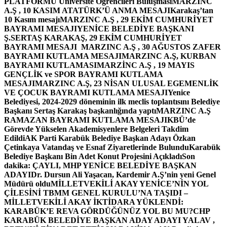
PLATFORMU Üniversite Öğrencileri Buluşması
MARZINC
A.Ş , 10 KASIM ATATÜRK’Ü ANMA MESAJI
Karakaş’tan
10 Kasım mesajı
MARZINC A.Ş , 29 EKİM CUMHURİYET
BAYRAMI MESAJI
YENİCE BELEDİYE BAŞKANI
Ş.SERTAŞ KARAKAŞ, 29 EKİM CUMHURİYET
BAYRAMI MESAJI
MARZINC A.Ş , 30 AĞUSTOS ZAFER
BAYRAMI KUTLAMA MESAJI
MARZINC A.Ş, KURBAN
BAYRAMI KUTLAMASI
MARZİNC A.Ş , 19 MAYIS
GENÇLİK ve SPOR BAYRAMI KUTLAMA
MESAJI
MARZINC A.Ş, 23 NİSAN ULUSAL EGEMENLİK
VE ÇOCUK BAYRAMI KUTLAMA MESAJI
Yenice
Belediyesi, 2024-2029 döneminin ilk meclis toplantısını Belediye
Başkanı Sertaş Karakaş başkanlığında yaptı
MARZINC A.Ş
RAMAZAN BAYRAMI KUTLAMA MESAJI
KBÜ’de
Görevde Yükselen Akademisyenlere Belgeleri Takdim
Edildi
AK Parti Karabük Belediye Başkan Adayı Özkan
Çetinkaya Vatandaş ve Esnaf Ziyaretlerinde Bulundu
Karabük
Belediye Başkanı Bin Adet Konut Projesini Açıkladı
Son
dakika: ÇAYLI, MHP YENİCE BELEDİYE BAŞKAN
ADAYI
Dr. Dursun Ali Yaşacan, Kardemir A.Ş’nin yeni Genel
Müdürü oldu
MİLLETVEKİLİ AKAY YENİCE’NİN YOL
ÇİLESİNİ TBMM GENEL KURULU’NA TAŞIDI –
MİLLETVEKİLİ AKAY İKTİDARA YÜKLENDİ:
KARABÜK’E REVA GÖRDÜĞÜNÜZ YOL BU MU?
CHP
KARABÜK BELEDİYE BAŞKAN ADAY ADAYI YALAV ,