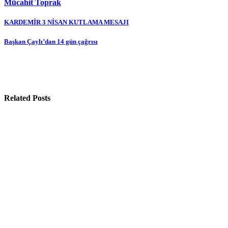
Mücahit Toprak
Yazı
KARDEMİR 3 NİSAN KUTLAMA MESAJI
gezinmesi
Başkan Çaylı’dan 14 gün çağrısı
Related Posts