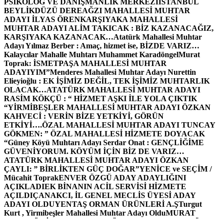
PSİKOLOG VE DANIŞMANLIK MERKEZİ
İSTANBUL
BEYLİKDÜZÜ DEREAĞZI MAHALLESİ MUHTAR
ADAYI İLYAS ÖREN
KARŞIYAKA MAHALLESİ
MUHTAR ADAYI ALİM TAKICAK : BİZ KAZANACAĞIZ,
KARŞIYAKA KAZANACAK…
Atatürk Mahallesi Muhtar
Adayı Yılmaz Berber : Amaç, hizmet ise, BİZDE VARIZ…
Kalaycılar Mahalle Muhtarı Muhammet Karadöngel
Murat
Toprak: İSMETPAŞA MAHALLESİ MUHTAR
ADAYIYIM”
Menderes Mahallesi Muhtar Adayı Nurettin
Elieyioğlu : EK İŞİMİZ DEĞİL, TEK İŞİMİZ MUHTARLIK
OLACAK…
ATATÜRK MAHALLESİ MUHTAR ADAYI
RASİM KÖKÇÜ : “ HİZMET AŞKI İLE YOLA ÇIKTIK
“
YİRMİBEŞLER MAHALLESİ MUHTAR ADAYI ÖZKAN
KAHVECİ : VERİN BİZE YETKİYİ, GÖRÜN
ETKİYİ….
ÖZAL MAHALLESİ MUHTAR ADAYI TUNCAY
GÖKMEN: ” ÖZAL MAHALLESİ HİZMETE DOYACAK
“
Güney Köyü Muhtarı Adayı Serdar Onat : GENÇLİĞİME
GÜVENİYORUM. KÖYÜM İÇİN BİZ DE VARIZ…
ATATÜRK MAHALLESİ MUHTAR ADAYI ÖZKAN
ÇAYLI: ” BİRLİKTEN GÜÇ DOĞAR”
YENİCE ve SEÇİM /
Mücahit Toprak
ENVER ÖZGÜ ADAY ADAYLIĞINI
AÇIKLADI
EK BİNANIN ACİL SERVİSİ HİZMETE
AÇILDI
ÇANAKCI, İL GENEL MECLİS ÜYESİ ADAY
ADAYI OLDU
YENTAŞ ORMAN ÜRÜNLERİ A.Ş
Turgut
Kurt , Yirmibeşler Mahallesi Muhtar Adayı Oldu
MURAT