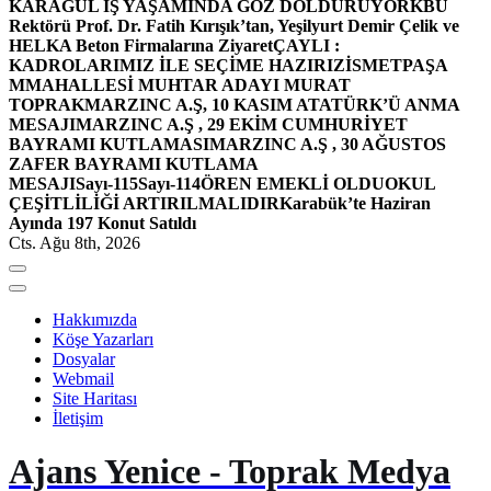
KARAGÜL İŞ YAŞAMINDA GÖZ DOLDURUYOR
KBÜ
Rektörü Prof. Dr. Fatih Kırışık’tan, Yeşilyurt Demir Çelik ve
HELKA Beton Firmalarına Ziyaret
ÇAYLI :
KADROLARIMIZ İLE SEÇİME HAZIRIZ
İSMETPAŞA
MMAHALLESİ MUHTAR ADAYI MURAT
TOPRAK
MARZINC A.Ş, 10 KASIM ATATÜRK’Ü ANMA
MESAJI
MARZINC A.Ş , 29 EKİM CUMHURİYET
BAYRAMI KUTLAMASI
MARZINC A.Ş , 30 AĞUSTOS
ZAFER BAYRAMI KUTLAMA
MESAJI
Sayı-115
Sayı-114
ÖREN EMEKLİ OLDU
OKUL
ÇEŞİTLİLİĞİ ARTIRILMALIDIR
Karabük’te Haziran
Ayında 197 Konut Satıldı
Cts. Ağu 8th, 2026
Hakkımızda
Köşe Yazarları
Dosyalar
Webmail
Site Haritası
İletişim
Ajans Yenice - Toprak Medya