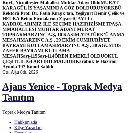
Kurt , Yirmibeşler Mahallesi Muhtar Adayı Oldu
MURAT
KARAGÜL İŞ YAŞAMINDA GÖZ DOLDURUYOR
KBÜ
Rektörü Prof. Dr. Fatih Kırışık’tan, Yeşilyurt Demir Çelik ve
HELKA Beton Firmalarına Ziyaret
ÇAYLI :
KADROLARIMIZ İLE SEÇİME HAZIRIZ
İSMETPAŞA
MMAHALLESİ MUHTAR ADAYI MURAT
TOPRAK
MARZINC A.Ş, 10 KASIM ATATÜRK’Ü ANMA
MESAJI
MARZINC A.Ş , 29 EKİM CUMHURİYET
BAYRAMI KUTLAMASI
MARZINC A.Ş , 30 AĞUSTOS
ZAFER BAYRAMI KUTLAMA
MESAJI
Sayı-115
Sayı-114
ÖREN EMEKLİ OLDU
OKUL
ÇEŞİTLİLİĞİ ARTIRILMALIDIR
Karabük’te Haziran
Ayında 197 Konut Satıldı
Cts. Ağu 8th, 2026
Ajans Yenice - Toprak Medya
Tanıtım
Toprak Medya Tanıtım
Hakkımızda
Köşe Yazarları
Dosyalar