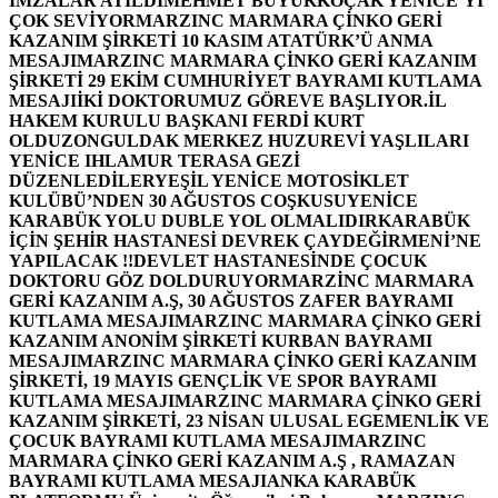
İMZALAR ATILDI
MEHMET BÜYÜKKOÇAK YENİCE’Yİ
ÇOK SEVİYOR
MARZINC MARMARA ÇİNKO GERİ
KAZANIM ŞİRKETİ 10 KASIM ATATÜRK’Ü ANMA
MESAJI
MARZINC MARMARA ÇİNKO GERİ KAZANIM
ŞİRKETİ 29 EKİM CUMHURİYET BAYRAMI KUTLAMA
MESAJI
İKİ DOKTORUMUZ GÖREVE BAŞLIYOR.
İL
HAKEM KURULU BAŞKANI FERDİ KURT
OLDU
ZONGULDAK MERKEZ HUZUREVİ YAŞLILARI
YENİCE IHLAMUR TERASA GEZİ
DÜZENLEDİLER
YEŞİL YENİCE MOTOSİKLET
KULÜBÜ’NDEN 30 AĞUSTOS COŞKUSU
YENİCE
KARABÜK YOLU DUBLE YOL OLMALIDIR
KARABÜK
İÇİN ŞEHİR HASTANESİ DEVREK ÇAYDEĞİRMENİ’NE
YAPILACAK !!
DEVLET HASTANESİNDE ÇOCUK
DOKTORU GÖZ DOLDURUYOR
MARZİNC MARMARA
GERİ KAZANIM A.Ş, 30 AĞUSTOS ZAFER BAYRAMI
KUTLAMA MESAJI
MARZINC MARMARA ÇİNKO GERİ
KAZANIM ANONİM ŞİRKETİ KURBAN BAYRAMI
MESAJI
MARZINC MARMARA ÇİNKO GERİ KAZANIM
ŞİRKETİ, 19 MAYIS GENÇLİK VE SPOR BAYRAMI
KUTLAMA MESAJI
MARZINC MARMARA ÇİNKO GERİ
KAZANIM ŞİRKETİ, 23 NİSAN ULUSAL EGEMENLİK VE
ÇOCUK BAYRAMI KUTLAMA MESAJI
MARZINC
MARMARA ÇİNKO GERİ KAZANIM A.Ş , RAMAZAN
BAYRAMI KUTLAMA MESAJI
ANKA KARABÜK