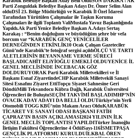
Karabük Belediye Başkan Aday Belli Oldu
SON DAKİKA : AK
Parti Zonguldak Belediye Başkan Adayı Dr. Ömer Selim Alan
oldu
DSİ 23. Bölge Müdürlüğü ve Karabük İl Özel İdaresi
Tarafından Yürütülen Çalışmalar ile Taşkın Koruma
Çalışmaları ile ilgili Toplantı ValiMustafa Yavuz Başkanlığında
Yapıldı.
Ak Parti Yenice Belediye Başkan A.Adayı Sertaş
Karakaş : “Benim doğduğum ve büyüdüğüm şehre bir vefa
borcum var “
KARABÜK GENÇ YENİCELİLER
DERNEĞİNDEN ETKİNLİK
10 Ocak Çalışan Gazeteciler
Günü’nde Karabük’te fotoğraf sergisi açıldı
ÖLÇÜ VE TARTI
ALETLERİNİN BEYANNAME VERME SÜRECİ
BAŞLADI
CAHİT ELiYİOĞLU EMEKLİ OLDU
YENİCE İL
GENEL MECLİSİNDE İNCEBACAK GÖZ
DOLDURUYOR
AK Parti Karabük Milletvekilleri ve İl
Başkanı Esnaf Ziyaretinde
CHP Karabük Milletvekili Sanayi
Sitesi Esnafını Ziyaret Etti
Topçu Siyaset Sahnesine Geri
Döndü
Milli Tekvandocu Kübra Dağlı, Karabük Üniversitesi
Öğrencileri ile Buluştu
SEÇİM TAKVİMİ BAŞLADI
MHP’NİN
OVACIK ADAY ADAYI DA BELLİ OLDU
Türkiye’nin Yerli
Otomobili TOGG KBÜ’nün Makam Aracı Oldu
KARABÜK
TİCARET VE SANAYİ ODASI BAŞKANI FATİH
ÇAPRAZ’IN BASIN AÇIKLAMASI
2024 YILININ İLK
GENEL MECLİS TOPLANTISI YAPILDI
Türker İnanoğlu
İletişim Fakültesi Öğrencilerine 4 Ödül
Sayı-116
İSMETPAŞA
GENÇLİK PLATFORMU KURULDU
İLKBAL ÖREN