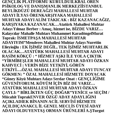
GENÇLİK PLATFORMU KURULDU
İLKBAL ÖREN
PSİKOLOG VE DANIŞMANLIK MERKEZİ
İSTANBUL
BEYLİKDÜZÜ DEREAĞZI MAHALLESİ MUHTAR
ADAYI İLYAS ÖREN
KARŞIYAKA MAHALLESİ
MUHTAR ADAYI ALİM TAKICAK : BİZ KAZANACAĞIZ,
KARŞIYAKA KAZANACAK…
Atatürk Mahallesi Muhtar
Adayı Yılmaz Berber : Amaç, hizmet ise, BİZDE VARIZ…
Kalaycılar Mahalle Muhtarı Muhammet Karadöngel
Murat
Toprak: İSMETPAŞA MAHALLESİ MUHTAR
ADAYIYIM”
Menderes Mahallesi Muhtar Adayı Nurettin
Elieyioğlu : EK İŞİMİZ DEĞİL, TEK İŞİMİZ MUHTARLIK
OLACAK…
ATATÜRK MAHALLESİ MUHTAR ADAYI
RASİM KÖKÇÜ : “ HİZMET AŞKI İLE YOLA ÇIKTIK
“
YİRMİBEŞLER MAHALLESİ MUHTAR ADAYI ÖZKAN
KAHVECİ : VERİN BİZE YETKİYİ, GÖRÜN
ETKİYİ….
ÖZAL MAHALLESİ MUHTAR ADAYI TUNCAY
GÖKMEN: ” ÖZAL MAHALLESİ HİZMETE DOYACAK
“
Güney Köyü Muhtarı Adayı Serdar Onat : GENÇLİĞİME
GÜVENİYORUM. KÖYÜM İÇİN BİZ DE VARIZ…
ATATÜRK MAHALLESİ MUHTAR ADAYI ÖZKAN
ÇAYLI: ” BİRLİKTEN GÜÇ DOĞAR”
YENİCE ve SEÇİM /
Mücahit Toprak
ENVER ÖZGÜ ADAY ADAYLIĞINI
AÇIKLADI
EK BİNANIN ACİL SERVİSİ HİZMETE
AÇILDI
ÇANAKCI, İL GENEL MECLİS ÜYESİ ADAY
ADAYI OLDU
YENTAŞ ORMAN ÜRÜNLERİ A.Ş
Turgut