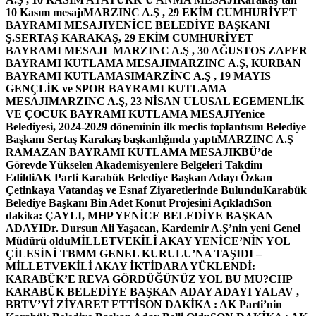
10 Kasım mesajı
MARZINC A.Ş , 29 EKİM CUMHURİYET
BAYRAMI MESAJI
YENİCE BELEDİYE BAŞKANI
Ş.SERTAŞ KARAKAŞ, 29 EKİM CUMHURİYET
BAYRAMI MESAJI
MARZINC A.Ş , 30 AĞUSTOS ZAFER
BAYRAMI KUTLAMA MESAJI
MARZINC A.Ş, KURBAN
BAYRAMI KUTLAMASI
MARZİNC A.Ş , 19 MAYIS
GENÇLİK ve SPOR BAYRAMI KUTLAMA
MESAJI
MARZINC A.Ş, 23 NİSAN ULUSAL EGEMENLİK
VE ÇOCUK BAYRAMI KUTLAMA MESAJI
Yenice
Belediyesi, 2024-2029 döneminin ilk meclis toplantısını Belediye
Başkanı Sertaş Karakaş başkanlığında yaptı
MARZINC A.Ş
RAMAZAN BAYRAMI KUTLAMA MESAJI
KBÜ’de
Görevde Yükselen Akademisyenlere Belgeleri Takdim
Edildi
AK Parti Karabük Belediye Başkan Adayı Özkan
Çetinkaya Vatandaş ve Esnaf Ziyaretlerinde Bulundu
Karabük
Belediye Başkanı Bin Adet Konut Projesini Açıkladı
Son
dakika: ÇAYLI, MHP YENİCE BELEDİYE BAŞKAN
ADAYI
Dr. Dursun Ali Yaşacan, Kardemir A.Ş’nin yeni Genel
Müdürü oldu
MİLLETVEKİLİ AKAY YENİCE’NİN YOL
ÇİLESİNİ TBMM GENEL KURULU’NA TAŞIDI –
MİLLETVEKİLİ AKAY İKTİDARA YÜKLENDİ:
KARABÜK’E REVA GÖRDÜĞÜNÜZ YOL BU MU?
CHP
KARABÜK BELEDİYE BAŞKAN ADAY ADAYI YALAV ,
BRTV’Yİ ZİYARET ETTİ
SON DAKİKA : AK Parti’nin