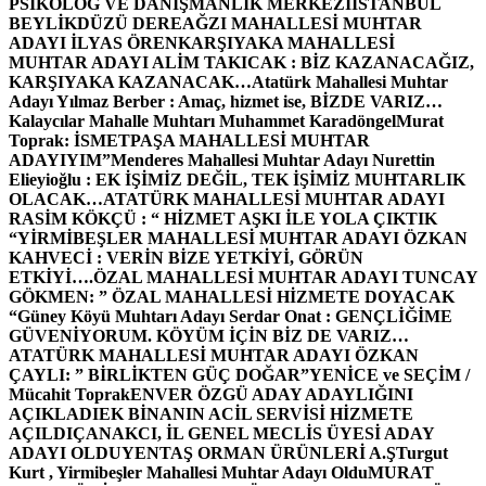
PSİKOLOG VE DANIŞMANLIK MERKEZİ
İSTANBUL
BEYLİKDÜZÜ DEREAĞZI MAHALLESİ MUHTAR
ADAYI İLYAS ÖREN
KARŞIYAKA MAHALLESİ
MUHTAR ADAYI ALİM TAKICAK : BİZ KAZANACAĞIZ,
KARŞIYAKA KAZANACAK…
Atatürk Mahallesi Muhtar
Adayı Yılmaz Berber : Amaç, hizmet ise, BİZDE VARIZ…
Kalaycılar Mahalle Muhtarı Muhammet Karadöngel
Murat
Toprak: İSMETPAŞA MAHALLESİ MUHTAR
ADAYIYIM”
Menderes Mahallesi Muhtar Adayı Nurettin
Elieyioğlu : EK İŞİMİZ DEĞİL, TEK İŞİMİZ MUHTARLIK
OLACAK…
ATATÜRK MAHALLESİ MUHTAR ADAYI
RASİM KÖKÇÜ : “ HİZMET AŞKI İLE YOLA ÇIKTIK
“
YİRMİBEŞLER MAHALLESİ MUHTAR ADAYI ÖZKAN
KAHVECİ : VERİN BİZE YETKİYİ, GÖRÜN
ETKİYİ….
ÖZAL MAHALLESİ MUHTAR ADAYI TUNCAY
GÖKMEN: ” ÖZAL MAHALLESİ HİZMETE DOYACAK
“
Güney Köyü Muhtarı Adayı Serdar Onat : GENÇLİĞİME
GÜVENİYORUM. KÖYÜM İÇİN BİZ DE VARIZ…
ATATÜRK MAHALLESİ MUHTAR ADAYI ÖZKAN
ÇAYLI: ” BİRLİKTEN GÜÇ DOĞAR”
YENİCE ve SEÇİM /
Mücahit Toprak
ENVER ÖZGÜ ADAY ADAYLIĞINI
AÇIKLADI
EK BİNANIN ACİL SERVİSİ HİZMETE
AÇILDI
ÇANAKCI, İL GENEL MECLİS ÜYESİ ADAY
ADAYI OLDU
YENTAŞ ORMAN ÜRÜNLERİ A.Ş
Turgut
Kurt , Yirmibeşler Mahallesi Muhtar Adayı Oldu
MURAT