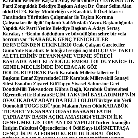
Karabük Belediye Başkan Aday Belli Oldu
SON DAKİKA : AK
Parti Zonguldak Belediye Başkan Adayı Dr. Ömer Selim Alan
oldu
DSİ 23. Bölge Müdürlüğü ve Karabük İl Özel İdaresi
Tarafından Yürütülen Çalışmalar ile Taşkın Koruma
Çalışmaları ile ilgili Toplantı ValiMustafa Yavuz Başkanlığında
Yapıldı.
Ak Parti Yenice Belediye Başkan A.Adayı Sertaş
Karakaş : “Benim doğduğum ve büyüdüğüm şehre bir vefa
borcum var “
KARABÜK GENÇ YENİCELİLER
DERNEĞİNDEN ETKİNLİK
10 Ocak Çalışan Gazeteciler
Günü’nde Karabük’te fotoğraf sergisi açıldı
ÖLÇÜ VE TARTI
ALETLERİNİN BEYANNAME VERME SÜRECİ
BAŞLADI
CAHİT ELiYİOĞLU EMEKLİ OLDU
YENİCE İL
GENEL MECLİSİNDE İNCEBACAK GÖZ
DOLDURUYOR
AK Parti Karabük Milletvekilleri ve İl
Başkanı Esnaf Ziyaretinde
CHP Karabük Milletvekili Sanayi
Sitesi Esnafını Ziyaret Etti
Topçu Siyaset Sahnesine Geri
Döndü
Milli Tekvandocu Kübra Dağlı, Karabük Üniversitesi
Öğrencileri ile Buluştu
SEÇİM TAKVİMİ BAŞLADI
MHP’NİN
OVACIK ADAY ADAYI DA BELLİ OLDU
Türkiye’nin Yerli
Otomobili TOGG KBÜ’nün Makam Aracı Oldu
KARABÜK
TİCARET VE SANAYİ ODASI BAŞKANI FATİH
ÇAPRAZ’IN BASIN AÇIKLAMASI
2024 YILININ İLK
GENEL MECLİS TOPLANTISI YAPILDI
Türker İnanoğlu
İletişim Fakültesi Öğrencilerine 4 Ödül
Sayı-116
İSMETPAŞA
GENÇLİK PLATFORMU KURULDU
İLKBAL ÖREN