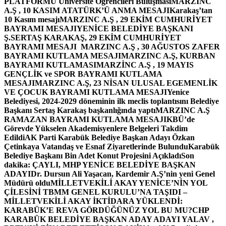
PLATFORMU Üniversite Öğrencileri Buluşması
MARZINC
A.Ş , 10 KASIM ATATÜRK’Ü ANMA MESAJI
Karakaş’tan
10 Kasım mesajı
MARZINC A.Ş , 29 EKİM CUMHURİYET
BAYRAMI MESAJI
YENİCE BELEDİYE BAŞKANI
Ş.SERTAŞ KARAKAŞ, 29 EKİM CUMHURİYET
BAYRAMI MESAJI
MARZINC A.Ş , 30 AĞUSTOS ZAFER
BAYRAMI KUTLAMA MESAJI
MARZINC A.Ş, KURBAN
BAYRAMI KUTLAMASI
MARZİNC A.Ş , 19 MAYIS
GENÇLİK ve SPOR BAYRAMI KUTLAMA
MESAJI
MARZINC A.Ş, 23 NİSAN ULUSAL EGEMENLİK
VE ÇOCUK BAYRAMI KUTLAMA MESAJI
Yenice
Belediyesi, 2024-2029 döneminin ilk meclis toplantısını Belediye
Başkanı Sertaş Karakaş başkanlığında yaptı
MARZINC A.Ş
RAMAZAN BAYRAMI KUTLAMA MESAJI
KBÜ’de
Görevde Yükselen Akademisyenlere Belgeleri Takdim
Edildi
AK Parti Karabük Belediye Başkan Adayı Özkan
Çetinkaya Vatandaş ve Esnaf Ziyaretlerinde Bulundu
Karabük
Belediye Başkanı Bin Adet Konut Projesini Açıkladı
Son
dakika: ÇAYLI, MHP YENİCE BELEDİYE BAŞKAN
ADAYI
Dr. Dursun Ali Yaşacan, Kardemir A.Ş’nin yeni Genel
Müdürü oldu
MİLLETVEKİLİ AKAY YENİCE’NİN YOL
ÇİLESİNİ TBMM GENEL KURULU’NA TAŞIDI –
MİLLETVEKİLİ AKAY İKTİDARA YÜKLENDİ:
KARABÜK’E REVA GÖRDÜĞÜNÜZ YOL BU MU?
CHP
KARABÜK BELEDİYE BAŞKAN ADAY ADAYI YALAV ,