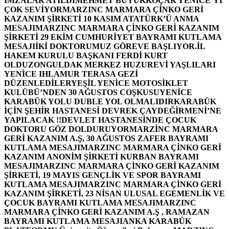
İMZALAR ATILDI
MEHMET BÜYÜKKOÇAK YENİCE’Yİ
ÇOK SEVİYOR
MARZINC MARMARA ÇİNKO GERİ
KAZANIM ŞİRKETİ 10 KASIM ATATÜRK’Ü ANMA
MESAJI
MARZINC MARMARA ÇİNKO GERİ KAZANIM
ŞİRKETİ 29 EKİM CUMHURİYET BAYRAMI KUTLAMA
MESAJI
İKİ DOKTORUMUZ GÖREVE BAŞLIYOR.
İL
HAKEM KURULU BAŞKANI FERDİ KURT
OLDU
ZONGULDAK MERKEZ HUZUREVİ YAŞLILARI
YENİCE IHLAMUR TERASA GEZİ
DÜZENLEDİLER
YEŞİL YENİCE MOTOSİKLET
KULÜBÜ’NDEN 30 AĞUSTOS COŞKUSU
YENİCE
KARABÜK YOLU DUBLE YOL OLMALIDIR
KARABÜK
İÇİN ŞEHİR HASTANESİ DEVREK ÇAYDEĞİRMENİ’NE
YAPILACAK !!
DEVLET HASTANESİNDE ÇOCUK
DOKTORU GÖZ DOLDURUYOR
MARZİNC MARMARA
GERİ KAZANIM A.Ş, 30 AĞUSTOS ZAFER BAYRAMI
KUTLAMA MESAJI
MARZINC MARMARA ÇİNKO GERİ
KAZANIM ANONİM ŞİRKETİ KURBAN BAYRAMI
MESAJI
MARZINC MARMARA ÇİNKO GERİ KAZANIM
ŞİRKETİ, 19 MAYIS GENÇLİK VE SPOR BAYRAMI
KUTLAMA MESAJI
MARZINC MARMARA ÇİNKO GERİ
KAZANIM ŞİRKETİ, 23 NİSAN ULUSAL EGEMENLİK VE
ÇOCUK BAYRAMI KUTLAMA MESAJI
MARZINC
MARMARA ÇİNKO GERİ KAZANIM A.Ş , RAMAZAN
BAYRAMI KUTLAMA MESAJI
ANKA KARABÜK