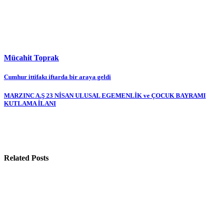
Mücahit Toprak
Yazı
Cumhur ittifakı iftarda bir araya geldi
gezinmesi
MARZINC A.Ş 23 NİSAN ULUSAL EGEMENLİK ve ÇOCUK BAYRAMI
KUTLAMA İLANI
Related Posts