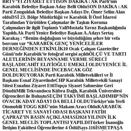
BRTV’Yİ ZİYARET ETTİ
SON DAKİKA : AK Parti’nin
Karabük Belediye Başkan Aday Belli Oldu
SON DAKİKA : AK
Parti Zonguldak Belediye Başkan Adayı Dr. Ömer Selim Alan
oldu
DSİ 23. Bölge Müdürlüğü ve Karabük İl Özel İdaresi
Tarafından Yürütülen Çalışmalar ile Taşkın Koruma
Çalışmaları ile ilgili Toplantı ValiMustafa Yavuz Başkanlığında
Yapıldı.
Ak Parti Yenice Belediye Başkan A.Adayı Sertaş
Karakaş : “Benim doğduğum ve büyüdüğüm şehre bir vefa
borcum var “
KARABÜK GENÇ YENİCELİLER
DERNEĞİNDEN ETKİNLİK
10 Ocak Çalışan Gazeteciler
Günü’nde Karabük’te fotoğraf sergisi açıldı
ÖLÇÜ VE TARTI
ALETLERİNİN BEYANNAME VERME SÜRECİ
BAŞLADI
CAHİT ELiYİOĞLU EMEKLİ OLDU
YENİCE İL
GENEL MECLİSİNDE İNCEBACAK GÖZ
DOLDURUYOR
AK Parti Karabük Milletvekilleri ve İl
Başkanı Esnaf Ziyaretinde
CHP Karabük Milletvekili Sanayi
Sitesi Esnafını Ziyaret Etti
Topçu Siyaset Sahnesine Geri
Döndü
Milli Tekvandocu Kübra Dağlı, Karabük Üniversitesi
Öğrencileri ile Buluştu
SEÇİM TAKVİMİ BAŞLADI
MHP’NİN
OVACIK ADAY ADAYI DA BELLİ OLDU
Türkiye’nin Yerli
Otomobili TOGG KBÜ’nün Makam Aracı Oldu
KARABÜK
TİCARET VE SANAYİ ODASI BAŞKANI FATİH
ÇAPRAZ’IN BASIN AÇIKLAMASI
2024 YILININ İLK
GENEL MECLİS TOPLANTISI YAPILDI
Türker İnanoğlu
İletişim Fakültesi Öğrencilerine 4 Ödül
Sayı-116
İSMETPAŞA