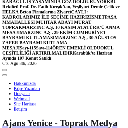
KARAGÜL İŞ YAŞAMINDA GÖZ DOLDURUYOR
KBÜ
Rektörü Prof. Dr. Fatih Kırışık’tan, Yeşilyurt Demir Çelik ve
HELKA Beton Firmalarına Ziyaret
ÇAYLI :
KADROLARIMIZ İLE SEÇİME HAZIRIZ
İSMETPAŞA
MMAHALLESİ MUHTAR ADAYI MURAT
TOPRAK
MARZINC A.Ş, 10 KASIM ATATÜRK’Ü ANMA
MESAJI
MARZINC A.Ş , 29 EKİM CUMHURİYET
BAYRAMI KUTLAMASI
MARZINC A.Ş , 30 AĞUSTOS
ZAFER BAYRAMI KUTLAMA
MESAJI
Sayı-115
Sayı-114
ÖREN EMEKLİ OLDU
OKUL
ÇEŞİTLİLİĞİ ARTIRILMALIDIR
Karabük’te Haziran
Ayında 197 Konut Satıldı
Cts. Ağu 8th, 2026
Hakkımızda
Köşe Yazarları
Dosyalar
Webmail
Site Haritası
İletişim
Ajans Yenice - Toprak Medya