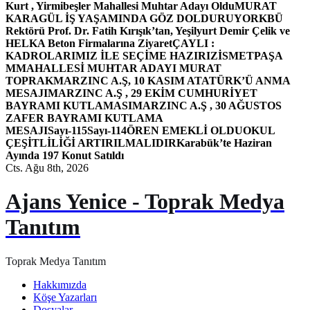
Kurt , Yirmibeşler Mahallesi Muhtar Adayı Oldu
MURAT
KARAGÜL İŞ YAŞAMINDA GÖZ DOLDURUYOR
KBÜ
Rektörü Prof. Dr. Fatih Kırışık’tan, Yeşilyurt Demir Çelik ve
HELKA Beton Firmalarına Ziyaret
ÇAYLI :
KADROLARIMIZ İLE SEÇİME HAZIRIZ
İSMETPAŞA
MMAHALLESİ MUHTAR ADAYI MURAT
TOPRAK
MARZINC A.Ş, 10 KASIM ATATÜRK’Ü ANMA
MESAJI
MARZINC A.Ş , 29 EKİM CUMHURİYET
BAYRAMI KUTLAMASI
MARZINC A.Ş , 30 AĞUSTOS
ZAFER BAYRAMI KUTLAMA
MESAJI
Sayı-115
Sayı-114
ÖREN EMEKLİ OLDU
OKUL
ÇEŞİTLİLİĞİ ARTIRILMALIDIR
Karabük’te Haziran
Ayında 197 Konut Satıldı
Cts. Ağu 8th, 2026
Ajans Yenice - Toprak Medya
Tanıtım
Toprak Medya Tanıtım
Hakkımızda
Köşe Yazarları
Dosyalar