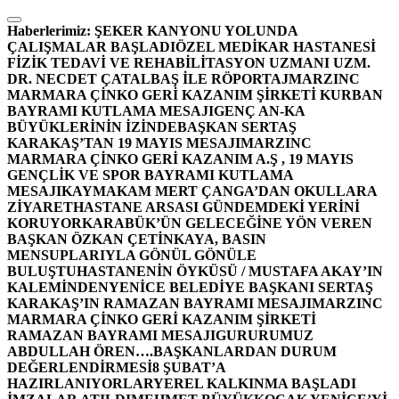
İçeriğe
atla
Haberlerimiz:
ŞEKER KANYONU YOLUNDA
ÇALIŞMALAR BAŞLADI
ÖZEL MEDİKAR HASTANESİ
FİZİK TEDAVİ VE REHABİLİTASYON UZMANI UZM.
DR. NECDET ÇATALBAŞ İLE RÖPORTAJ
MARZINC
MARMARA ÇİNKO GERİ KAZANIM ŞİRKETİ KURBAN
BAYRAMI KUTLAMA MESAJI
GENÇ AN-KA
BÜYÜKLERİNİN İZİNDE
BAŞKAN SERTAŞ
KARAKAŞ’TAN 19 MAYIS MESAJI
MARZINC
MARMARA ÇİNKO GERİ KAZANIM A.Ş , 19 MAYIS
GENÇLİK VE SPOR BAYRAMI KUTLAMA
MESAJI
KAYMAKAM MERT ÇANGA’DAN OKULLARA
ZİYARET
HASTANE ARSASI GÜNDEMDEKİ YERİNİ
KORUYOR
KARABÜK’ÜN GELECEĞİNE YÖN VEREN
BAŞKAN ÖZKAN ÇETİNKAYA, BASIN
MENSUPLARIYLA GÖNÜL GÖNÜLE
BULUŞTU
HASTANENİN ÖYKÜSÜ / MUSTAFA AKAY’IN
KALEMİNDEN
YENİCE BELEDİYE BAŞKANI SERTAŞ
KARAKAŞ’IN RAMAZAN BAYRAMI MESAJI
MARZINC
MARMARA ÇİNKO GERİ KAZANIM ŞİRKETİ
RAMAZAN BAYRAMI MESAJI
GURURUMUZ
ABDULLAH ÖREN….
BAŞKANLARDAN DURUM
DEĞERLENDİRMESİ
8 ŞUBAT’A
HAZIRLANIYORLAR
YEREL KALKINMA BAŞLADI