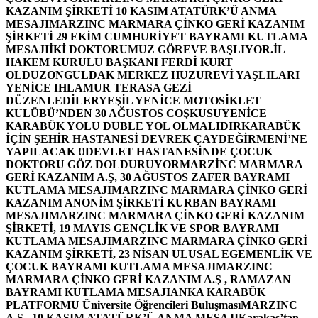
KAZANIM ŞİRKETİ 10 KASIM ATATÜRK’Ü ANMA
MESAJI
MARZINC MARMARA ÇİNKO GERİ KAZANIM
ŞİRKETİ 29 EKİM CUMHURİYET BAYRAMI KUTLAMA
MESAJI
İKİ DOKTORUMUZ GÖREVE BAŞLIYOR.
İL
HAKEM KURULU BAŞKANI FERDİ KURT
OLDU
ZONGULDAK MERKEZ HUZUREVİ YAŞLILARI
YENİCE IHLAMUR TERASA GEZİ
DÜZENLEDİLER
YEŞİL YENİCE MOTOSİKLET
KULÜBÜ’NDEN 30 AĞUSTOS COŞKUSU
YENİCE
KARABÜK YOLU DUBLE YOL OLMALIDIR
KARABÜK
İÇİN ŞEHİR HASTANESİ DEVREK ÇAYDEĞİRMENİ’NE
YAPILACAK !!
DEVLET HASTANESİNDE ÇOCUK
DOKTORU GÖZ DOLDURUYOR
MARZİNC MARMARA
GERİ KAZANIM A.Ş, 30 AĞUSTOS ZAFER BAYRAMI
KUTLAMA MESAJI
MARZINC MARMARA ÇİNKO GERİ
KAZANIM ANONİM ŞİRKETİ KURBAN BAYRAMI
MESAJI
MARZINC MARMARA ÇİNKO GERİ KAZANIM
ŞİRKETİ, 19 MAYIS GENÇLİK VE SPOR BAYRAMI
KUTLAMA MESAJI
MARZINC MARMARA ÇİNKO GERİ
KAZANIM ŞİRKETİ, 23 NİSAN ULUSAL EGEMENLİK VE
ÇOCUK BAYRAMI KUTLAMA MESAJI
MARZINC
MARMARA ÇİNKO GERİ KAZANIM A.Ş , RAMAZAN
BAYRAMI KUTLAMA MESAJI
ANKA KARABÜK
PLATFORMU Üniversite Öğrencileri Buluşması
MARZINC
A.Ş , 10 KASIM ATATÜRK’Ü ANMA MESAJI
Karakaş’tan