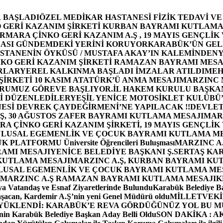
 BAŞLADI
ÖZEL MEDİKAR HASTANESİ FİZİK TEDAVİ V
GERİ KAZANIM ŞİRKETİ KURBAN BAYRAMI KUTLAMA
MARA ÇİNKO GERİ KAZANIM A.Ş , 19 MAYIS GENÇLİK
ASI GÜNDEMDEKİ YERİNİ KORUYOR
KARABÜK’ÜN GEL
STANENİN ÖYKÜSÜ / MUSTAFA AKAY’IN KALEMİNDEN
Y
O GERİ KAZANIM ŞİRKETİ RAMAZAN BAYRAMI MESA
RLAR
YEREL KALKINMA BAŞLADI İMZALAR ATILDI
MEH
İRKETİ 10 KASIM ATATÜRK’Ü ANMA MESAJI
MARZINC 
ORUMUZ GÖREVE BAŞLIYOR.
İL HAKEM KURULU BAŞKAN
Zİ DÜZENLEDİLER
YEŞİL YENİCE MOTOSİKLET KULÜBÜ
ESİ DEVREK ÇAYDEĞİRMENİ’NE YAPILACAK !!
DEVLET
, 30 AĞUSTOS ZAFER BAYRAMI KUTLAMA MESAJI
MAR
 ÇİNKO GERİ KAZANIM ŞİRKETİ, 19 MAYIS GENÇLİK
 ULUSAL EGEMENLİK VE ÇOCUK BAYRAMI KUTLAMA M
PLATFORMU Üniversite Öğrencileri Buluşması
MARZINC A.
RAMI MESAJI
YENİCE BELEDİYE BAŞKANI Ş.SERTAŞ KA
 KUTLAMA MESAJI
MARZINC A.Ş, KURBAN BAYRAMI KU
 ULUSAL EGEMENLİK VE ÇOCUK BAYRAMI KUTLAMA ME
MARZINC A.Ş RAMAZAN BAYRAMI KUTLAMA MESAJI
K
a Vatandaş ve Esnaf Ziyaretlerinde Bulundu
Karabük Belediye Ba
aşacan, Kardemir A.Ş’nin yeni Genel Müdürü oldu
MİLLETVEKİL
A YÜKLENDİ: KARABÜK’E REVA GÖRDÜĞÜNÜZ YOL BU M
in Karabük Belediye Başkan Aday Belli Oldu
SON DAKİKA : AK P