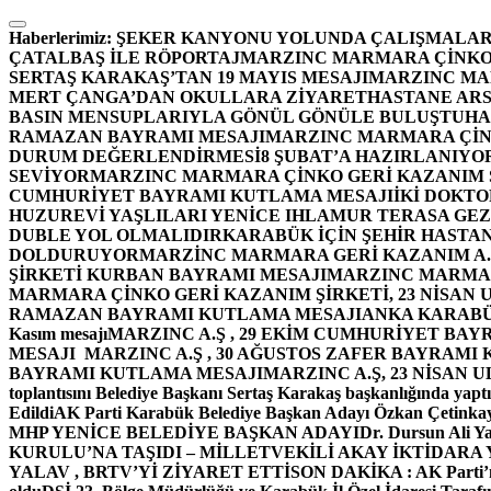
İçeriğe
atla
Haberlerimiz:
ŞEKER KANYONU YOLUNDA ÇALIŞMALAR
ÇATALBAŞ İLE RÖPORTAJ
MARZINC MARMARA ÇİNKO 
SERTAŞ KARAKAŞ’TAN 19 MAYIS MESAJI
MARZINC MAR
MERT ÇANGA’DAN OKULLARA ZİYARET
HASTANE ARS
BASIN MENSUPLARIYLA GÖNÜL GÖNÜLE BULUŞTU
HA
RAMAZAN BAYRAMI MESAJI
MARZINC MARMARA ÇİNK
DURUM DEĞERLENDİRMESİ
8 ŞUBAT’A HAZIRLANIYO
SEVİYOR
MARZINC MARMARA ÇİNKO GERİ KAZANIM Ş
CUMHURİYET BAYRAMI KUTLAMA MESAJI
İKİ DOKT
HUZUREVİ YAŞLILARI YENİCE IHLAMUR TERASA GE
DUBLE YOL OLMALIDIR
KARABÜK İÇİN ŞEHİR HASTAN
DOLDURUYOR
MARZİNC MARMARA GERİ KAZANIM A.Ş
ŞİRKETİ KURBAN BAYRAMI MESAJI
MARZINC MARMARA
MARMARA ÇİNKO GERİ KAZANIM ŞİRKETİ, 23 NİSAN
RAMAZAN BAYRAMI KUTLAMA MESAJI
ANKA KARABÜK 
Kasım mesajı
MARZINC A.Ş , 29 EKİM CUMHURİYET BAY
MESAJI
MARZINC A.Ş , 30 AĞUSTOS ZAFER BAYRAMI
BAYRAMI KUTLAMA MESAJI
MARZINC A.Ş, 23 NİSAN
toplantısını Belediye Başkanı Sertaş Karakaş başkanlığında yaptı
Edildi
AK Parti Karabük Belediye Başkan Adayı Özkan Çetinkay
MHP YENİCE BELEDİYE BAŞKAN ADAYI
Dr. Dursun Ali Y
KURULU’NA TAŞIDI – MİLLETVEKİLİ AKAY İKTİDAR
YALAV , BRTV’Yİ ZİYARET ETTİ
SON DAKİKA : AK Parti’n