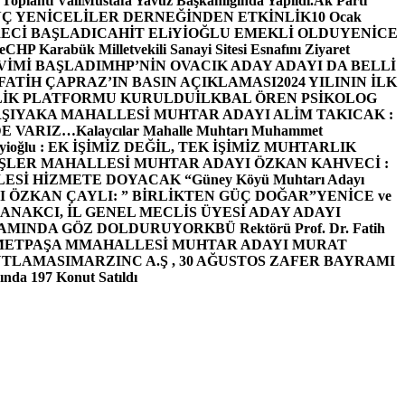
 Toplantı ValiMustafa Yavuz Başkanlığında Yapıldı.
Ak Parti
Ç YENİCELİLER DERNEĞİNDEN ETKİNLİK
10 Ocak
ECİ BAŞLADI
CAHİT ELiYİOĞLU EMEKLİ OLDU
YENİCE
e
CHP Karabük Milletvekili Sanayi Sitesi Esnafını Ziyaret
VİMİ BAŞLADI
MHP’NİN OVACIK ADAY ADAYI DA BELLİ
FATİH ÇAPRAZ’IN BASIN AÇIKLAMASI
2024 YILININ İLK
LİK PLATFORMU KURULDU
İLKBAL ÖREN PSİKOLOG
ŞIYAKA MAHALLESİ MUHTAR ADAYI ALİM TAKICAK :
BİZDE VARIZ…
Kalaycılar Mahalle Muhtarı Muhammet
Elieyioğlu : EK İŞİMİZ DEĞİL, TEK İŞİMİZ MUHTARLIK
ŞLER MAHALLESİ MUHTAR ADAYI ÖZKAN KAHVECİ :
ESİ HİZMETE DOYACAK “
Güney Köyü Muhtarı Adayı
 ÖZKAN ÇAYLI: ” BİRLİKTEN GÜÇ DOĞAR”
YENİCE ve
ANAKCI, İL GENEL MECLİS ÜYESİ ADAY ADAYI
ŞAMINDA GÖZ DOLDURUYOR
KBÜ Rektörü Prof. Dr. Fatih
METPAŞA MMAHALLESİ MUHTAR ADAYI MURAT
UTLAMASI
MARZINC A.Ş , 30 AĞUSTOS ZAFER BAYRAMI
nda 197 Konut Satıldı