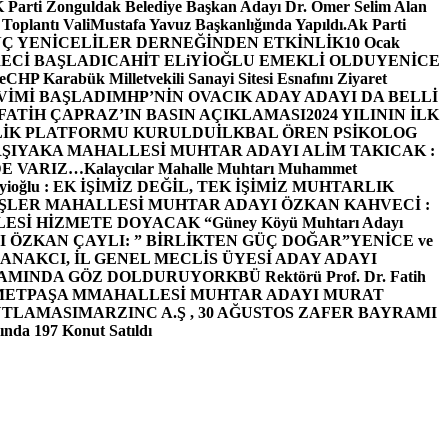
arti Zonguldak Belediye Başkan Adayı Dr. Ömer Selim Alan
 Toplantı ValiMustafa Yavuz Başkanlığında Yapıldı.
Ak Parti
Ç YENİCELİLER DERNEĞİNDEN ETKİNLİK
10 Ocak
ECİ BAŞLADI
CAHİT ELiYİOĞLU EMEKLİ OLDU
YENİCE
e
CHP Karabük Milletvekili Sanayi Sitesi Esnafını Ziyaret
VİMİ BAŞLADI
MHP’NİN OVACIK ADAY ADAYI DA BELLİ
FATİH ÇAPRAZ’IN BASIN AÇIKLAMASI
2024 YILININ İLK
LİK PLATFORMU KURULDU
İLKBAL ÖREN PSİKOLOG
ŞIYAKA MAHALLESİ MUHTAR ADAYI ALİM TAKICAK :
BİZDE VARIZ…
Kalaycılar Mahalle Muhtarı Muhammet
Elieyioğlu : EK İŞİMİZ DEĞİL, TEK İŞİMİZ MUHTARLIK
ŞLER MAHALLESİ MUHTAR ADAYI ÖZKAN KAHVECİ :
ESİ HİZMETE DOYACAK “
Güney Köyü Muhtarı Adayı
 ÖZKAN ÇAYLI: ” BİRLİKTEN GÜÇ DOĞAR”
YENİCE ve
ANAKCI, İL GENEL MECLİS ÜYESİ ADAY ADAYI
ŞAMINDA GÖZ DOLDURUYOR
KBÜ Rektörü Prof. Dr. Fatih
METPAŞA MMAHALLESİ MUHTAR ADAYI MURAT
UTLAMASI
MARZINC A.Ş , 30 AĞUSTOS ZAFER BAYRAMI
nda 197 Konut Satıldı