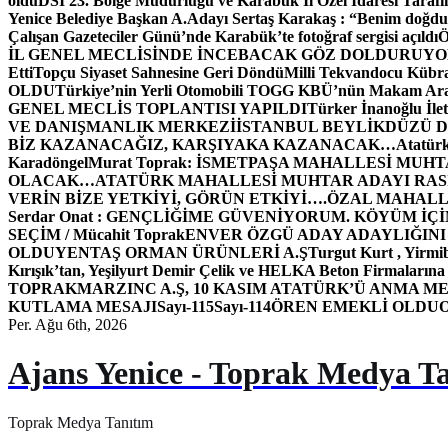
oldu
DSİ 23. Bölge Müdürlüğü ve Karabük İl Özel İdaresi Tarafın
Yenice Belediye Başkan A.Adayı Sertaş Karakaş : “Benim doğd
Çalışan Gazeteciler Günü’nde Karabük’te fotoğraf sergisi açıldı
İL GENEL MECLİSİNDE İNCEBACAK GÖZ DOLDURUY
Etti
Topçu Siyaset Sahnesine Geri Döndü
Milli Tekvandocu Kübra 
OLDU
Türkiye’nin Yerli Otomobili TOGG KBÜ’nün Makam Ara
GENEL MECLİS TOPLANTISI YAPILDI
Türker İnanoğlu İlet
VE DANIŞMANLIK MERKEZİ
İSTANBUL BEYLİKDÜZÜ 
BİZ KAZANACAĞIZ, KARŞIYAKA KAZANACAK…
Atatür
Karadöngel
Murat Toprak: İSMETPAŞA MAHALLESİ MUH
OLACAK…
ATATÜRK MAHALLESİ MUHTAR ADAYI RASİM
VERİN BİZE YETKİYİ, GÖRÜN ETKİYİ….
ÖZAL MAHALL
Serdar Onat : GENÇLİĞİME GÜVENİYORUM. KÖYÜM İÇİ
SEÇİM / Mücahit Toprak
ENVER ÖZGÜ ADAY ADAYLIĞINI
OLDU
YENTAŞ ORMAN ÜRÜNLERİ A.Ş
Turgut Kurt , Yirmi
Kırışık’tan, Yeşilyurt Demir Çelik ve HELKA Beton Firmalarına
TOPRAK
MARZINC A.Ş, 10 KASIM ATATÜRK’Ü ANMA ME
KUTLAMA MESAJI
Sayı-115
Sayı-114
ÖREN EMEKLİ OLDU
Per. Ağu 6th, 2026
Ajans Yenice - Toprak Medya T
Toprak Medya Tanıtım