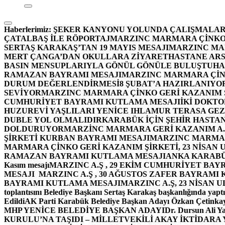
Haberlerimiz:
ŞEKER KANYONU YOLUNDA ÇALIŞMALAR
ÇATALBAŞ İLE RÖPORTAJ
MARZINC MARMARA ÇİNKO 
SERTAŞ KARAKAŞ’TAN 19 MAYIS MESAJI
MARZINC MAR
MERT ÇANGA’DAN OKULLARA ZİYARET
HASTANE ARS
BASIN MENSUPLARIYLA GÖNÜL GÖNÜLE BULUŞTU
HA
RAMAZAN BAYRAMI MESAJI
MARZINC MARMARA ÇİNK
DURUM DEĞERLENDİRMESİ
8 ŞUBAT’A HAZIRLANIYO
SEVİYOR
MARZINC MARMARA ÇİNKO GERİ KAZANIM Ş
CUMHURİYET BAYRAMI KUTLAMA MESAJI
İKİ DOKT
HUZUREVİ YAŞLILARI YENİCE IHLAMUR TERASA GE
DUBLE YOL OLMALIDIR
KARABÜK İÇİN ŞEHİR HASTAN
DOLDURUYOR
MARZİNC MARMARA GERİ KAZANIM A.Ş
ŞİRKETİ KURBAN BAYRAMI MESAJI
MARZINC MARMARA
MARMARA ÇİNKO GERİ KAZANIM ŞİRKETİ, 23 NİSAN
RAMAZAN BAYRAMI KUTLAMA MESAJI
ANKA KARABÜK 
Kasım mesajı
MARZINC A.Ş , 29 EKİM CUMHURİYET BAY
MESAJI
MARZINC A.Ş , 30 AĞUSTOS ZAFER BAYRAMI
BAYRAMI KUTLAMA MESAJI
MARZINC A.Ş, 23 NİSAN
toplantısını Belediye Başkanı Sertaş Karakaş başkanlığında yaptı
Edildi
AK Parti Karabük Belediye Başkan Adayı Özkan Çetinkay
MHP YENİCE BELEDİYE BAŞKAN ADAYI
Dr. Dursun Ali Y
KURULU’NA TAŞIDI – MİLLETVEKİLİ AKAY İKTİDAR