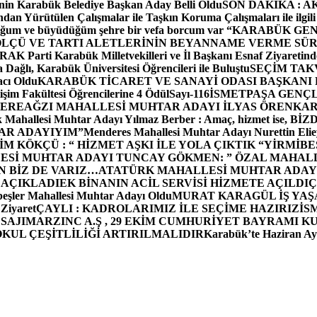
in Karabük Belediye Başkan Aday Belli Oldu
SON DAKİKA : AK P
dan Yürütülen Çalışmalar ile Taşkın Koruma Çalışmaları ile ilgili
uğum ve büyüdüğüm şehre bir vefa borcum var “
KARABÜK GEN
ÖLÇÜ VE TARTI ALETLERİNİN BEYANNAME VERME SÜR
OR
AK Parti Karabük Milletvekilleri ve İl Başkanı Esnaf Ziyaretind
Dağlı, Karabük Üniversitesi Öğrencileri ile Buluştu
SEÇİM TAK
cı Oldu
KARABÜK TİCARET VE SANAYİ ODASI BAŞKANI 
işim Fakültesi Öğrencilerine 4 Ödül
Sayı-116
İSMETPAŞA GENÇ
DEREAĞZI MAHALLESİ MUHTAR ADAYI İLYAS ÖREN
KAR
k Mahallesi Muhtar Adayı Yılmaz Berber : Amaç, hizmet ise, 
TAR ADAYIYIM”
Menderes Mahallesi Muhtar Adayı Nurettin 
 KÖKÇÜ : “ HİZMET AŞKI İLE YOLA ÇIKTIK “
YİRMİBE
ESİ MUHTAR ADAYI TUNCAY GÖKMEN: ” ÖZAL MAHALL
N BİZ DE VARIZ…
ATATÜRK MAHALLESİ MUHTAR ADAYI
 AÇIKLADI
EK BİNANIN ACİL SERVİSİ HİZMETE AÇILDI
Ç
beşler Mahallesi Muhtar Adayı Oldu
MURAT KARAGÜL İŞ YA
 Ziyaret
ÇAYLI : KADROLARIMIZ İLE SEÇİME HAZIRIZ
İS
SAJI
MARZINC A.Ş , 29 EKİM CUMHURİYET BAYRAMI K
OKUL ÇEŞİTLİLİĞİ ARTIRILMALIDIR
Karabük’te Haziran Ayı