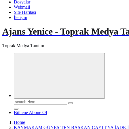
Dosyalar
Webmail
Site Haritası
İletişim
Ajans Yenice - Toprak Medya T
Toprak Medya Tanıtım
Search
for:
Bültene Abone Ol
Home
KAYMAKAM GÜNEŞ’TEN BAŞKAN ÇAYLI’YA İADE-İ