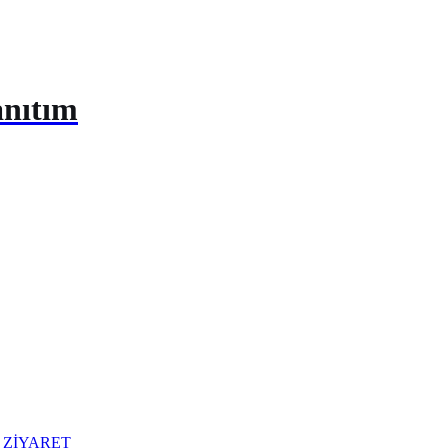
anıtım
 ZİYARET