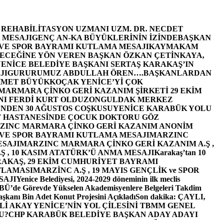
E REHABİLİTASYON UZMANI UZM. DR. NECDET
 MESAJI
GENÇ AN-KA BÜYÜKLERİNİN İZİNDE
BAŞKAN
 VE SPOR BAYRAMI KUTLAMA MESAJI
KAYMAKAM
ECEĞİNE YÖN VEREN BAŞKAN ÖZKAN ÇETİNKAYA,
ENİCE BELEDİYE BAŞKANI SERTAŞ KARAKAŞ’IN
JI
GURURUMUZ ABDULLAH ÖREN….
BAŞKANLARDAN
MET BÜYÜKKOÇAK YENİCE’Yİ ÇOK
MARMARA ÇİNKO GERİ KAZANIM ŞİRKETİ 29 EKİM
I FERDİ KURT OLDU
ZONGULDAK MERKEZ
’NDEN 30 AĞUSTOS COŞKUSU
YENİCE KARABÜK YOLU
 HASTANESİNDE ÇOCUK DOKTORU GÖZ
ZINC MARMARA ÇİNKO GERİ KAZANIM ANONİM
 VE SPOR BAYRAMI KUTLAMA MESAJI
MARZINC
ESAJI
MARZINC MARMARA ÇİNKO GERİ KAZANIM A.Ş ,
Ş , 10 KASIM ATATÜRK’Ü ANMA MESAJI
Karakaş’tan 10
RAKAŞ, 29 EKİM CUMHURİYET BAYRAMI
TLAMASI
MARZİNC A.Ş , 19 MAYIS GENÇLİK ve SPOR
SAJI
Yenice Belediyesi, 2024-2029 döneminin ilk meclis
BÜ’de Görevde Yükselen Akademisyenlere Belgeleri Takdim
şkanı Bin Adet Konut Projesini Açıkladı
Son dakika: ÇAYLI,
İ AKAY YENİCE’NİN YOL ÇİLESİNİ TBMM GENEL
U?
CHP KARABÜK BELEDİYE BAŞKAN ADAY ADAYI