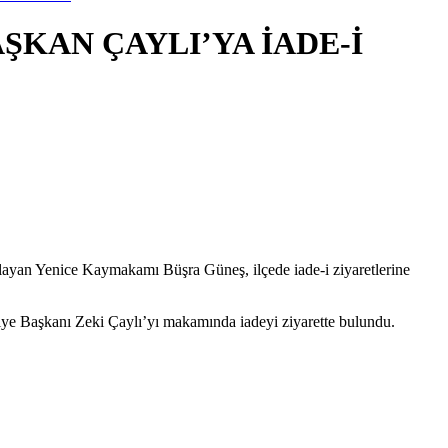
KAN ÇAYLI’YA İADE-İ
layan Yenice Kaymakamı Büşra Güneş, ilçede iade-i ziyaretlerine
ye Başkanı Zeki Çaylı’yı makamında iadeyi ziyarette bulundu.