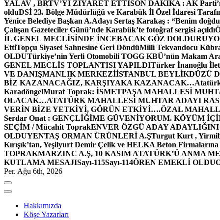
YALAV , BRTV’Yİ ZİYARET ETTİ
SON DAKİKA : AK Parti’n
oldu
DSİ 23. Bölge Müdürlüğü ve Karabük İl Özel İdaresi Tarafın
Yenice Belediye Başkan A.Adayı Sertaş Karakaş : “Benim doğd
Çalışan Gazeteciler Günü’nde Karabük’te fotoğraf sergisi açıldı
İL GENEL MECLİSİNDE İNCEBACAK GÖZ DOLDURUY
Etti
Topçu Siyaset Sahnesine Geri Döndü
Milli Tekvandocu Kübra 
OLDU
Türkiye’nin Yerli Otomobili TOGG KBÜ’nün Makam Ara
GENEL MECLİS TOPLANTISI YAPILDI
Türker İnanoğlu İlet
VE DANIŞMANLIK MERKEZİ
İSTANBUL BEYLİKDÜZÜ 
BİZ KAZANACAĞIZ, KARŞIYAKA KAZANACAK…
Atatür
Karadöngel
Murat Toprak: İSMETPAŞA MAHALLESİ MUH
OLACAK…
ATATÜRK MAHALLESİ MUHTAR ADAYI RASİM
VERİN BİZE YETKİYİ, GÖRÜN ETKİYİ….
ÖZAL MAHALL
Serdar Onat : GENÇLİĞİME GÜVENİYORUM. KÖYÜM İÇİ
SEÇİM / Mücahit Toprak
ENVER ÖZGÜ ADAY ADAYLIĞINI
OLDU
YENTAŞ ORMAN ÜRÜNLERİ A.Ş
Turgut Kurt , Yirmi
Kırışık’tan, Yeşilyurt Demir Çelik ve HELKA Beton Firmalarına
TOPRAK
MARZINC A.Ş, 10 KASIM ATATÜRK’Ü ANMA ME
KUTLAMA MESAJI
Sayı-115
Sayı-114
ÖREN EMEKLİ OLDU
Per. Ağu 6th, 2026
Hakkımızda
Köşe Yazarları