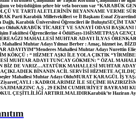
dan Yürütülen Çalışmalar ile Taşkın Koruma Çalışmaları ile ilgili
uğum ve büyüdüğüm şehre bir vefa borcum var “
KARABÜK GEN
ÖLÇÜ VE TARTI ALETLERİNİN BEYANNAME VERME SÜR
OR
AK Parti Karabük Milletvekilleri ve İl Başkanı Esnaf Ziyaretind
Dağlı, Karabük Üniversitesi Öğrencileri ile Buluştu
SEÇİM TAK
cı Oldu
KARABÜK TİCARET VE SANAYİ ODASI BAŞKANI 
işim Fakültesi Öğrencilerine 4 Ödül
Sayı-116
İSMETPAŞA GENÇ
DEREAĞZI MAHALLESİ MUHTAR ADAYI İLYAS ÖREN
KAR
k Mahallesi Muhtar Adayı Yılmaz Berber : Amaç, hizmet ise, 
TAR ADAYIYIM”
Menderes Mahallesi Muhtar Adayı Nurettin 
 KÖKÇÜ : “ HİZMET AŞKI İLE YOLA ÇIKTIK “
YİRMİBE
ESİ MUHTAR ADAYI TUNCAY GÖKMEN: ” ÖZAL MAHALL
N BİZ DE VARIZ…
ATATÜRK MAHALLESİ MUHTAR ADAYI
 AÇIKLADI
EK BİNANIN ACİL SERVİSİ HİZMETE AÇILDI
Ç
beşler Mahallesi Muhtar Adayı Oldu
MURAT KARAGÜL İŞ YA
 Ziyaret
ÇAYLI : KADROLARIMIZ İLE SEÇİME HAZIRIZ
İS
SAJI
MARZINC A.Ş , 29 EKİM CUMHURİYET BAYRAMI K
OKUL ÇEŞİTLİLİĞİ ARTIRILMALIDIR
Karabük’te Haziran Ayı
anıtım