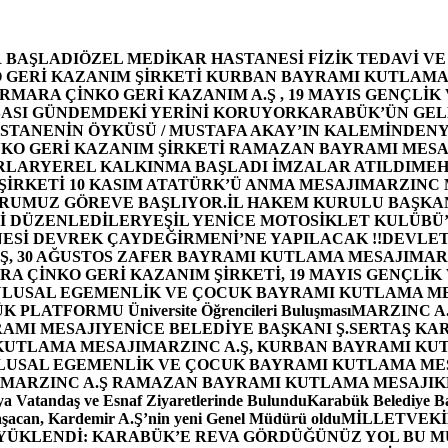
 BAŞLADI
ÖZEL MEDİKAR HASTANESİ FİZİK TEDAVİ V
GERİ KAZANIM ŞİRKETİ KURBAN BAYRAMI KUTLAMA
MARA ÇİNKO GERİ KAZANIM A.Ş , 19 MAYIS GENÇLİK
ASI GÜNDEMDEKİ YERİNİ KORUYOR
KARABÜK’ÜN GEL
STANENİN ÖYKÜSÜ / MUSTAFA AKAY’IN KALEMİNDEN
Y
O GERİ KAZANIM ŞİRKETİ RAMAZAN BAYRAMI MESA
RLAR
YEREL KALKINMA BAŞLADI İMZALAR ATILDI
MEH
İRKETİ 10 KASIM ATATÜRK’Ü ANMA MESAJI
MARZINC 
ORUMUZ GÖREVE BAŞLIYOR.
İL HAKEM KURULU BAŞKAN
Zİ DÜZENLEDİLER
YEŞİL YENİCE MOTOSİKLET KULÜBÜ
ESİ DEVREK ÇAYDEĞİRMENİ’NE YAPILACAK !!
DEVLET
, 30 AĞUSTOS ZAFER BAYRAMI KUTLAMA MESAJI
MAR
 ÇİNKO GERİ KAZANIM ŞİRKETİ, 19 MAYIS GENÇLİK
 ULUSAL EGEMENLİK VE ÇOCUK BAYRAMI KUTLAMA M
PLATFORMU Üniversite Öğrencileri Buluşması
MARZINC A.
RAMI MESAJI
YENİCE BELEDİYE BAŞKANI Ş.SERTAŞ KA
 KUTLAMA MESAJI
MARZINC A.Ş, KURBAN BAYRAMI KU
 ULUSAL EGEMENLİK VE ÇOCUK BAYRAMI KUTLAMA ME
MARZINC A.Ş RAMAZAN BAYRAMI KUTLAMA MESAJI
K
a Vatandaş ve Esnaf Ziyaretlerinde Bulundu
Karabük Belediye Ba
aşacan, Kardemir A.Ş’nin yeni Genel Müdürü oldu
MİLLETVEKİL
A YÜKLENDİ: KARABÜK’E REVA GÖRDÜĞÜNÜZ YOL BU M