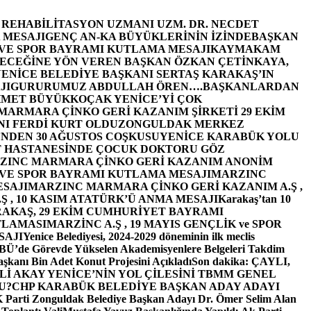
E REHABİLİTASYON UZMANI UZM. DR. NECDET
 MESAJI
GENÇ AN-KA BÜYÜKLERİNİN İZİNDE
BAŞKAN
 VE SPOR BAYRAMI KUTLAMA MESAJI
KAYMAKAM
ECEĞİNE YÖN VEREN BAŞKAN ÖZKAN ÇETİNKAYA,
ENİCE BELEDİYE BAŞKANI SERTAŞ KARAKAŞ’IN
JI
GURURUMUZ ABDULLAH ÖREN….
BAŞKANLARDAN
MET BÜYÜKKOÇAK YENİCE’Yİ ÇOK
MARMARA ÇİNKO GERİ KAZANIM ŞİRKETİ 29 EKİM
I FERDİ KURT OLDU
ZONGULDAK MERKEZ
’NDEN 30 AĞUSTOS COŞKUSU
YENİCE KARABÜK YOLU
 HASTANESİNDE ÇOCUK DOKTORU GÖZ
ZINC MARMARA ÇİNKO GERİ KAZANIM ANONİM
 VE SPOR BAYRAMI KUTLAMA MESAJI
MARZINC
ESAJI
MARZINC MARMARA ÇİNKO GERİ KAZANIM A.Ş ,
Ş , 10 KASIM ATATÜRK’Ü ANMA MESAJI
Karakaş’tan 10
RAKAŞ, 29 EKİM CUMHURİYET BAYRAMI
TLAMASI
MARZİNC A.Ş , 19 MAYIS GENÇLİK ve SPOR
SAJI
Yenice Belediyesi, 2024-2029 döneminin ilk meclis
BÜ’de Görevde Yükselen Akademisyenlere Belgeleri Takdim
şkanı Bin Adet Konut Projesini Açıkladı
Son dakika: ÇAYLI,
İ AKAY YENİCE’NİN YOL ÇİLESİNİ TBMM GENEL
U?
CHP KARABÜK BELEDİYE BAŞKAN ADAY ADAYI
arti Zonguldak Belediye Başkan Adayı Dr. Ömer Selim Alan