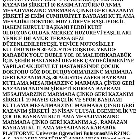
KAZANIM ŞİRKETİ 10 KASIM ATATÜRK’Ü ANMA
MESAJI
MARZINC MARMARA ÇİNKO GERİ KAZANIM
ŞİRKETİ 29 EKİM CUMHURİYET BAYRAMI KUTLAMA
MESAJI
İKİ DOKTORUMUZ GÖREVE BAŞLIYOR.
İL
HAKEM KURULU BAŞKANI FERDİ KURT
OLDU
ZONGULDAK MERKEZ HUZUREVİ YAŞLILARI
YENİCE IHLAMUR TERASA GEZİ
DÜZENLEDİLER
YEŞİL YENİCE MOTOSİKLET
KULÜBÜ’NDEN 30 AĞUSTOS COŞKUSU
YENİCE
KARABÜK YOLU DUBLE YOL OLMALIDIR
KARABÜK
İÇİN ŞEHİR HASTANESİ DEVREK ÇAYDEĞİRMENİ’NE
YAPILACAK !!
DEVLET HASTANESİNDE ÇOCUK
DOKTORU GÖZ DOLDURUYOR
MARZİNC MARMARA
GERİ KAZANIM A.Ş, 30 AĞUSTOS ZAFER BAYRAMI
KUTLAMA MESAJI
MARZINC MARMARA ÇİNKO GERİ
KAZANIM ANONİM ŞİRKETİ KURBAN BAYRAMI
MESAJI
MARZINC MARMARA ÇİNKO GERİ KAZANIM
ŞİRKETİ, 19 MAYIS GENÇLİK VE SPOR BAYRAMI
KUTLAMA MESAJI
MARZINC MARMARA ÇİNKO GERİ
KAZANIM ŞİRKETİ, 23 NİSAN ULUSAL EGEMENLİK VE
ÇOCUK BAYRAMI KUTLAMA MESAJI
MARZINC
MARMARA ÇİNKO GERİ KAZANIM A.Ş , RAMAZAN
BAYRAMI KUTLAMA MESAJI
ANKA KARABÜK
PLATFORMU Üniversite Öğrencileri Buluşması
MARZINC
A.Ş , 10 KASIM ATATÜRK’Ü ANMA MESAJI
Karakaş’tan