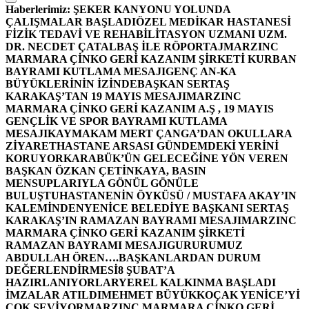
Haberlerimiz:
ŞEKER KANYONU YOLUNDA
ÇALIŞMALAR BAŞLADI
ÖZEL MEDİKAR HASTANESİ
FİZİK TEDAVİ VE REHABİLİTASYON UZMANI UZM.
DR. NECDET ÇATALBAŞ İLE RÖPORTAJ
MARZINC
MARMARA ÇİNKO GERİ KAZANIM ŞİRKETİ KURBAN
BAYRAMI KUTLAMA MESAJI
GENÇ AN-KA
BÜYÜKLERİNİN İZİNDE
BAŞKAN SERTAŞ
KARAKAŞ’TAN 19 MAYIS MESAJI
MARZINC
MARMARA ÇİNKO GERİ KAZANIM A.Ş , 19 MAYIS
GENÇLİK VE SPOR BAYRAMI KUTLAMA
MESAJI
KAYMAKAM MERT ÇANGA’DAN OKULLARA
ZİYARET
HASTANE ARSASI GÜNDEMDEKİ YERİNİ
KORUYOR
KARABÜK’ÜN GELECEĞİNE YÖN VEREN
BAŞKAN ÖZKAN ÇETİNKAYA, BASIN
MENSUPLARIYLA GÖNÜL GÖNÜLE
BULUŞTU
HASTANENİN ÖYKÜSÜ / MUSTAFA AKAY’IN
KALEMİNDEN
YENİCE BELEDİYE BAŞKANI SERTAŞ
KARAKAŞ’IN RAMAZAN BAYRAMI MESAJI
MARZINC
MARMARA ÇİNKO GERİ KAZANIM ŞİRKETİ
RAMAZAN BAYRAMI MESAJI
GURURUMUZ
ABDULLAH ÖREN….
BAŞKANLARDAN DURUM
DEĞERLENDİRMESİ
8 ŞUBAT’A
HAZIRLANIYORLAR
YEREL KALKINMA BAŞLADI
İMZALAR ATILDI
MEHMET BÜYÜKKOÇAK YENİCE’Yİ
ÇOK SEVİYOR
MARZINC MARMARA ÇİNKO GERİ