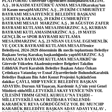
PLATFORMU Üniversite Öğrencileri Buluşması
MARZINC
A.Ş , 10 KASIM ATATÜRK’Ü ANMA MESAJI
Karakaş’tan
10 Kasım mesajı
MARZINC A.Ş , 29 EKİM CUMHURİYET
BAYRAMI MESAJI
YENİCE BELEDİYE BAŞKANI
Ş.SERTAŞ KARAKAŞ, 29 EKİM CUMHURİYET
BAYRAMI MESAJI
MARZINC A.Ş , 30 AĞUSTOS ZAFER
BAYRAMI KUTLAMA MESAJI
MARZINC A.Ş, KURBAN
BAYRAMI KUTLAMASI
MARZİNC A.Ş , 19 MAYIS
GENÇLİK ve SPOR BAYRAMI KUTLAMA
MESAJI
MARZINC A.Ş, 23 NİSAN ULUSAL EGEMENLİK
VE ÇOCUK BAYRAMI KUTLAMA MESAJI
Yenice
Belediyesi, 2024-2029 döneminin ilk meclis toplantısını Belediye
Başkanı Sertaş Karakaş başkanlığında yaptı
MARZINC A.Ş
RAMAZAN BAYRAMI KUTLAMA MESAJI
KBÜ’de
Görevde Yükselen Akademisyenlere Belgeleri Takdim
Edildi
AK Parti Karabük Belediye Başkan Adayı Özkan
Çetinkaya Vatandaş ve Esnaf Ziyaretlerinde Bulundu
Karabük
Belediye Başkanı Bin Adet Konut Projesini Açıkladı
Son
dakika: ÇAYLI, MHP YENİCE BELEDİYE BAŞKAN
ADAYI
Dr. Dursun Ali Yaşacan, Kardemir A.Ş’nin yeni Genel
Müdürü oldu
MİLLETVEKİLİ AKAY YENİCE’NİN YOL
ÇİLESİNİ TBMM GENEL KURULU’NA TAŞIDI –
MİLLETVEKİLİ AKAY İKTİDARA YÜKLENDİ:
KARABÜK’E REVA GÖRDÜĞÜNÜZ YOL BU MU?
CHP
KARABÜK BELEDİYE BAŞKAN ADAY ADAYI YALAV ,