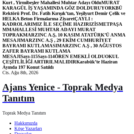
Kurt , Yirmibeşler Mahallesi Muhtar Adayı Oldu
MURAT
KARAGÜL İŞ YAŞAMINDA GÖZ DOLDURUYOR
KBÜ
Rektörü Prof. Dr. Fatih Kırışık’tan, Yeşilyurt Demir Çelik ve
HELKA Beton Firmalarına Ziyaret
ÇAYLI :
KADROLARIMIZ İLE SEÇİME HAZIRIZ
İSMETPAŞA
MMAHALLESİ MUHTAR ADAYI MURAT
TOPRAK
MARZINC A.Ş, 10 KASIM ATATÜRK’Ü ANMA
MESAJI
MARZINC A.Ş , 29 EKİM CUMHURİYET
BAYRAMI KUTLAMASI
MARZINC A.Ş , 30 AĞUSTOS
ZAFER BAYRAMI KUTLAMA
MESAJI
Sayı-115
Sayı-114
ÖREN EMEKLİ OLDU
OKUL
ÇEŞİTLİLİĞİ ARTIRILMALIDIR
Karabük’te Haziran
Ayında 197 Konut Satıldı
Cts. Ağu 8th, 2026
Ajans Yenice - Toprak Medya
Tanıtım
Toprak Medya Tanıtım
Hakkımızda
Köşe Yazarları
Dosyalar