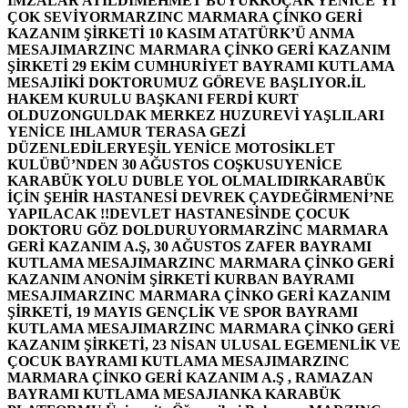
İMZALAR ATILDI
MEHMET BÜYÜKKOÇAK YENİCE’Yİ
ÇOK SEVİYOR
MARZINC MARMARA ÇİNKO GERİ
KAZANIM ŞİRKETİ 10 KASIM ATATÜRK’Ü ANMA
MESAJI
MARZINC MARMARA ÇİNKO GERİ KAZANIM
ŞİRKETİ 29 EKİM CUMHURİYET BAYRAMI KUTLAMA
MESAJI
İKİ DOKTORUMUZ GÖREVE BAŞLIYOR.
İL
HAKEM KURULU BAŞKANI FERDİ KURT
OLDU
ZONGULDAK MERKEZ HUZUREVİ YAŞLILARI
YENİCE IHLAMUR TERASA GEZİ
DÜZENLEDİLER
YEŞİL YENİCE MOTOSİKLET
KULÜBÜ’NDEN 30 AĞUSTOS COŞKUSU
YENİCE
KARABÜK YOLU DUBLE YOL OLMALIDIR
KARABÜK
İÇİN ŞEHİR HASTANESİ DEVREK ÇAYDEĞİRMENİ’NE
YAPILACAK !!
DEVLET HASTANESİNDE ÇOCUK
DOKTORU GÖZ DOLDURUYOR
MARZİNC MARMARA
GERİ KAZANIM A.Ş, 30 AĞUSTOS ZAFER BAYRAMI
KUTLAMA MESAJI
MARZINC MARMARA ÇİNKO GERİ
KAZANIM ANONİM ŞİRKETİ KURBAN BAYRAMI
MESAJI
MARZINC MARMARA ÇİNKO GERİ KAZANIM
ŞİRKETİ, 19 MAYIS GENÇLİK VE SPOR BAYRAMI
KUTLAMA MESAJI
MARZINC MARMARA ÇİNKO GERİ
KAZANIM ŞİRKETİ, 23 NİSAN ULUSAL EGEMENLİK VE
ÇOCUK BAYRAMI KUTLAMA MESAJI
MARZINC
MARMARA ÇİNKO GERİ KAZANIM A.Ş , RAMAZAN
BAYRAMI KUTLAMA MESAJI
ANKA KARABÜK