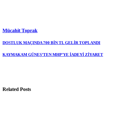
Mücahit Toprak
Yazı
DOSTLUK MAÇINDA 700 BİN TL GELİR TOPLANDI
gezinmesi
KAYMAKAM GÜNEŞ’TEN MHP’YE İADEYİ ZİYARET
Related Posts