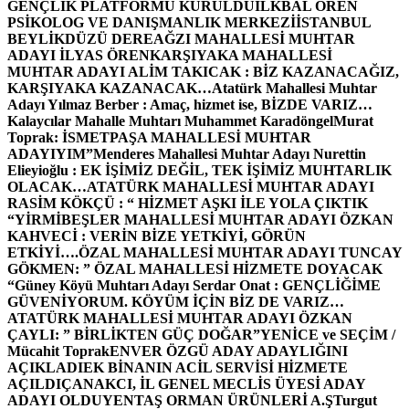
GENÇLİK PLATFORMU KURULDU
İLKBAL ÖREN
PSİKOLOG VE DANIŞMANLIK MERKEZİ
İSTANBUL
BEYLİKDÜZÜ DEREAĞZI MAHALLESİ MUHTAR
ADAYI İLYAS ÖREN
KARŞIYAKA MAHALLESİ
MUHTAR ADAYI ALİM TAKICAK : BİZ KAZANACAĞIZ,
KARŞIYAKA KAZANACAK…
Atatürk Mahallesi Muhtar
Adayı Yılmaz Berber : Amaç, hizmet ise, BİZDE VARIZ…
Kalaycılar Mahalle Muhtarı Muhammet Karadöngel
Murat
Toprak: İSMETPAŞA MAHALLESİ MUHTAR
ADAYIYIM”
Menderes Mahallesi Muhtar Adayı Nurettin
Elieyioğlu : EK İŞİMİZ DEĞİL, TEK İŞİMİZ MUHTARLIK
OLACAK…
ATATÜRK MAHALLESİ MUHTAR ADAYI
RASİM KÖKÇÜ : “ HİZMET AŞKI İLE YOLA ÇIKTIK
“
YİRMİBEŞLER MAHALLESİ MUHTAR ADAYI ÖZKAN
KAHVECİ : VERİN BİZE YETKİYİ, GÖRÜN
ETKİYİ….
ÖZAL MAHALLESİ MUHTAR ADAYI TUNCAY
GÖKMEN: ” ÖZAL MAHALLESİ HİZMETE DOYACAK
“
Güney Köyü Muhtarı Adayı Serdar Onat : GENÇLİĞİME
GÜVENİYORUM. KÖYÜM İÇİN BİZ DE VARIZ…
ATATÜRK MAHALLESİ MUHTAR ADAYI ÖZKAN
ÇAYLI: ” BİRLİKTEN GÜÇ DOĞAR”
YENİCE ve SEÇİM /
Mücahit Toprak
ENVER ÖZGÜ ADAY ADAYLIĞINI
AÇIKLADI
EK BİNANIN ACİL SERVİSİ HİZMETE
AÇILDI
ÇANAKCI, İL GENEL MECLİS ÜYESİ ADAY
ADAYI OLDU
YENTAŞ ORMAN ÜRÜNLERİ A.Ş
Turgut