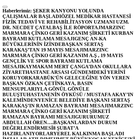
İçeriğe
atla
Haberlerimiz:
ŞEKER KANYONU YOLUNDA
ÇALIŞMALAR BAŞLADI
ÖZEL MEDİKAR HASTANESİ
FİZİK TEDAVİ VE REHABİLİTASYON UZMANI UZM.
DR. NECDET ÇATALBAŞ İLE RÖPORTAJ
MARZINC
MARMARA ÇİNKO GERİ KAZANIM ŞİRKETİ KURBAN
BAYRAMI KUTLAMA MESAJI
GENÇ AN-KA
BÜYÜKLERİNİN İZİNDE
BAŞKAN SERTAŞ
KARAKAŞ’TAN 19 MAYIS MESAJI
MARZINC
MARMARA ÇİNKO GERİ KAZANIM A.Ş , 19 MAYIS
GENÇLİK VE SPOR BAYRAMI KUTLAMA
MESAJI
KAYMAKAM MERT ÇANGA’DAN OKULLARA
ZİYARET
HASTANE ARSASI GÜNDEMDEKİ YERİNİ
KORUYOR
KARABÜK’ÜN GELECEĞİNE YÖN VEREN
BAŞKAN ÖZKAN ÇETİNKAYA, BASIN
MENSUPLARIYLA GÖNÜL GÖNÜLE
BULUŞTU
HASTANENİN ÖYKÜSÜ / MUSTAFA AKAY’IN
KALEMİNDEN
YENİCE BELEDİYE BAŞKANI SERTAŞ
KARAKAŞ’IN RAMAZAN BAYRAMI MESAJI
MARZINC
MARMARA ÇİNKO GERİ KAZANIM ŞİRKETİ
RAMAZAN BAYRAMI MESAJI
GURURUMUZ
ABDULLAH ÖREN….
BAŞKANLARDAN DURUM
DEĞERLENDİRMESİ
8 ŞUBAT’A
HAZIRLANIYORLAR
YEREL KALKINMA BAŞLADI