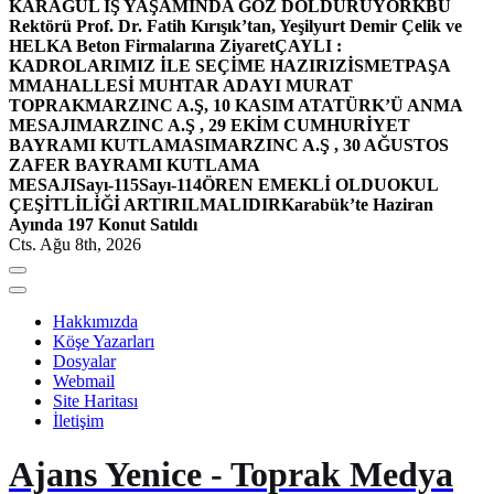
KARAGÜL İŞ YAŞAMINDA GÖZ DOLDURUYOR
KBÜ
Rektörü Prof. Dr. Fatih Kırışık’tan, Yeşilyurt Demir Çelik ve
HELKA Beton Firmalarına Ziyaret
ÇAYLI :
KADROLARIMIZ İLE SEÇİME HAZIRIZ
İSMETPAŞA
MMAHALLESİ MUHTAR ADAYI MURAT
TOPRAK
MARZINC A.Ş, 10 KASIM ATATÜRK’Ü ANMA
MESAJI
MARZINC A.Ş , 29 EKİM CUMHURİYET
BAYRAMI KUTLAMASI
MARZINC A.Ş , 30 AĞUSTOS
ZAFER BAYRAMI KUTLAMA
MESAJI
Sayı-115
Sayı-114
ÖREN EMEKLİ OLDU
OKUL
ÇEŞİTLİLİĞİ ARTIRILMALIDIR
Karabük’te Haziran
Ayında 197 Konut Satıldı
Cts. Ağu 8th, 2026
Hakkımızda
Köşe Yazarları
Dosyalar
Webmail
Site Haritası
İletişim
Ajans Yenice - Toprak Medya