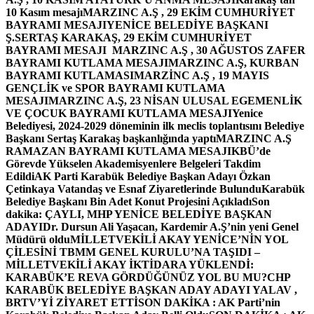
10 Kasım mesajı
MARZINC A.Ş , 29 EKİM CUMHURİYET
BAYRAMI MESAJI
YENİCE BELEDİYE BAŞKANI
Ş.SERTAŞ KARAKAŞ, 29 EKİM CUMHURİYET
BAYRAMI MESAJI
MARZINC A.Ş , 30 AĞUSTOS ZAFER
BAYRAMI KUTLAMA MESAJI
MARZINC A.Ş, KURBAN
BAYRAMI KUTLAMASI
MARZİNC A.Ş , 19 MAYIS
GENÇLİK ve SPOR BAYRAMI KUTLAMA
MESAJI
MARZINC A.Ş, 23 NİSAN ULUSAL EGEMENLİK
VE ÇOCUK BAYRAMI KUTLAMA MESAJI
Yenice
Belediyesi, 2024-2029 döneminin ilk meclis toplantısını Belediye
Başkanı Sertaş Karakaş başkanlığında yaptı
MARZINC A.Ş
RAMAZAN BAYRAMI KUTLAMA MESAJI
KBÜ’de
Görevde Yükselen Akademisyenlere Belgeleri Takdim
Edildi
AK Parti Karabük Belediye Başkan Adayı Özkan
Çetinkaya Vatandaş ve Esnaf Ziyaretlerinde Bulundu
Karabük
Belediye Başkanı Bin Adet Konut Projesini Açıkladı
Son
dakika: ÇAYLI, MHP YENİCE BELEDİYE BAŞKAN
ADAYI
Dr. Dursun Ali Yaşacan, Kardemir A.Ş’nin yeni Genel
Müdürü oldu
MİLLETVEKİLİ AKAY YENİCE’NİN YOL
ÇİLESİNİ TBMM GENEL KURULU’NA TAŞIDI –
MİLLETVEKİLİ AKAY İKTİDARA YÜKLENDİ:
KARABÜK’E REVA GÖRDÜĞÜNÜZ YOL BU MU?
CHP
KARABÜK BELEDİYE BAŞKAN ADAY ADAYI YALAV ,
BRTV’Yİ ZİYARET ETTİ
SON DAKİKA : AK Parti’nin