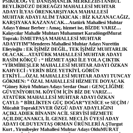
PSİKOLOG VE DANIŞMANLIK MERKEZİ
İSTANBUL
BEYLİKDÜZÜ DEREAĞZI MAHALLESİ MUHTAR
ADAYI İLYAS ÖREN
KARŞIYAKA MAHALLESİ
MUHTAR ADAYI ALİM TAKICAK : BİZ KAZANACAĞIZ,
KARŞIYAKA KAZANACAK…
Atatürk Mahallesi Muhtar
Adayı Yılmaz Berber : Amaç, hizmet ise, BİZDE VARIZ…
Kalaycılar Mahalle Muhtarı Muhammet Karadöngel
Murat
Toprak: İSMETPAŞA MAHALLESİ MUHTAR
ADAYIYIM”
Menderes Mahallesi Muhtar Adayı Nurettin
Elieyioğlu : EK İŞİMİZ DEĞİL, TEK İŞİMİZ MUHTARLIK
OLACAK…
ATATÜRK MAHALLESİ MUHTAR ADAYI
RASİM KÖKÇÜ : “ HİZMET AŞKI İLE YOLA ÇIKTIK
“
YİRMİBEŞLER MAHALLESİ MUHTAR ADAYI ÖZKAN
KAHVECİ : VERİN BİZE YETKİYİ, GÖRÜN
ETKİYİ….
ÖZAL MAHALLESİ MUHTAR ADAYI TUNCAY
GÖKMEN: ” ÖZAL MAHALLESİ HİZMETE DOYACAK
“
Güney Köyü Muhtarı Adayı Serdar Onat : GENÇLİĞİME
GÜVENİYORUM. KÖYÜM İÇİN BİZ DE VARIZ…
ATATÜRK MAHALLESİ MUHTAR ADAYI ÖZKAN
ÇAYLI: ” BİRLİKTEN GÜÇ DOĞAR”
YENİCE ve SEÇİM /
Mücahit Toprak
ENVER ÖZGÜ ADAY ADAYLIĞINI
AÇIKLADI
EK BİNANIN ACİL SERVİSİ HİZMETE
AÇILDI
ÇANAKCI, İL GENEL MECLİS ÜYESİ ADAY
ADAYI OLDU
YENTAŞ ORMAN ÜRÜNLERİ A.Ş
Turgut
Kurt , Yirmibeşler Mahallesi Muhtar Adayı Oldu
MURAT