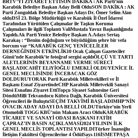
BRTV’Yİ ZİYARET ETTİ
SON DAKİKA : AK Parti’nin
Karabük Belediye Başkan Aday Belli Oldu
SON DAKİKA : AK
Parti Zonguldak Belediye Başkan Adayı Dr. Ömer Selim Alan
oldu
DSİ 23. Bölge Müdürlüğü ve Karabük İl Özel İdaresi
Tarafından Yürütülen Çalışmalar ile Taşkın Koruma
Çalışmaları ile ilgili Toplantı ValiMustafa Yavuz Başkanlığında
Yapıldı.
Ak Parti Yenice Belediye Başkan A.Adayı Sertaş
Karakaş : “Benim doğduğum ve büyüdüğüm şehre bir vefa
borcum var “
KARABÜK GENÇ YENİCELİLER
DERNEĞİNDEN ETKİNLİK
10 Ocak Çalışan Gazeteciler
Günü’nde Karabük’te fotoğraf sergisi açıldı
ÖLÇÜ VE TARTI
ALETLERİNİN BEYANNAME VERME SÜRECİ
BAŞLADI
CAHİT ELiYİOĞLU EMEKLİ OLDU
YENİCE İL
GENEL MECLİSİNDE İNCEBACAK GÖZ
DOLDURUYOR
AK Parti Karabük Milletvekilleri ve İl
Başkanı Esnaf Ziyaretinde
CHP Karabük Milletvekili Sanayi
Sitesi Esnafını Ziyaret Etti
Topçu Siyaset Sahnesine Geri
Döndü
Milli Tekvandocu Kübra Dağlı, Karabük Üniversitesi
Öğrencileri ile Buluştu
SEÇİM TAKVİMİ BAŞLADI
MHP’NİN
OVACIK ADAY ADAYI DA BELLİ OLDU
Türkiye’nin Yerli
Otomobili TOGG KBÜ’nün Makam Aracı Oldu
KARABÜK
TİCARET VE SANAYİ ODASI BAŞKANI FATİH
ÇAPRAZ’IN BASIN AÇIKLAMASI
2024 YILININ İLK
GENEL MECLİS TOPLANTISI YAPILDI
Türker İnanoğlu
İletişim Fakültesi Öğrencilerine 4 Ödül
Sayı-116
İSMETPAŞA