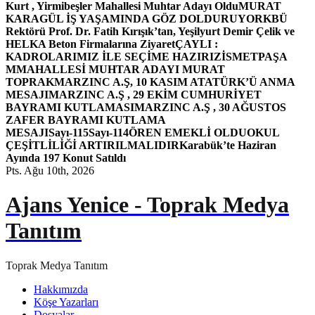
Kurt , Yirmibeşler Mahallesi Muhtar Adayı Oldu
MURAT
KARAGÜL İŞ YAŞAMINDA GÖZ DOLDURUYOR
KBÜ
Rektörü Prof. Dr. Fatih Kırışık’tan, Yeşilyurt Demir Çelik ve
HELKA Beton Firmalarına Ziyaret
ÇAYLI :
KADROLARIMIZ İLE SEÇİME HAZIRIZ
İSMETPAŞA
MMAHALLESİ MUHTAR ADAYI MURAT
TOPRAK
MARZINC A.Ş, 10 KASIM ATATÜRK’Ü ANMA
MESAJI
MARZINC A.Ş , 29 EKİM CUMHURİYET
BAYRAMI KUTLAMASI
MARZINC A.Ş , 30 AĞUSTOS
ZAFER BAYRAMI KUTLAMA
MESAJI
Sayı-115
Sayı-114
ÖREN EMEKLİ OLDU
OKUL
ÇEŞİTLİLİĞİ ARTIRILMALIDIR
Karabük’te Haziran
Ayında 197 Konut Satıldı
Pts. Ağu 10th, 2026
Ajans Yenice - Toprak Medya
Tanıtım
Toprak Medya Tanıtım
Hakkımızda
Köşe Yazarları
Dosyalar