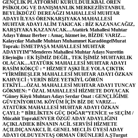
GENÇLİK PLATFORMU KURULDU
İLKBAL ÖREN
PSİKOLOG VE DANIŞMANLIK MERKEZİ
İSTANBUL
BEYLİKDÜZÜ DEREAĞZI MAHALLESİ MUHTAR
ADAYI İLYAS ÖREN
KARŞIYAKA MAHALLESİ
MUHTAR ADAYI ALİM TAKICAK : BİZ KAZANACAĞIZ,
KARŞIYAKA KAZANACAK…
Atatürk Mahallesi Muhtar
Adayı Yılmaz Berber : Amaç, hizmet ise, BİZDE VARIZ…
Kalaycılar Mahalle Muhtarı Muhammet Karadöngel
Murat
Toprak: İSMETPAŞA MAHALLESİ MUHTAR
ADAYIYIM”
Menderes Mahallesi Muhtar Adayı Nurettin
Elieyioğlu : EK İŞİMİZ DEĞİL, TEK İŞİMİZ MUHTARLIK
OLACAK…
ATATÜRK MAHALLESİ MUHTAR ADAYI
RASİM KÖKÇÜ : “ HİZMET AŞKI İLE YOLA ÇIKTIK
“
YİRMİBEŞLER MAHALLESİ MUHTAR ADAYI ÖZKAN
KAHVECİ : VERİN BİZE YETKİYİ, GÖRÜN
ETKİYİ….
ÖZAL MAHALLESİ MUHTAR ADAYI TUNCAY
GÖKMEN: ” ÖZAL MAHALLESİ HİZMETE DOYACAK
“
Güney Köyü Muhtarı Adayı Serdar Onat : GENÇLİĞİME
GÜVENİYORUM. KÖYÜM İÇİN BİZ DE VARIZ…
ATATÜRK MAHALLESİ MUHTAR ADAYI ÖZKAN
ÇAYLI: ” BİRLİKTEN GÜÇ DOĞAR”
YENİCE ve SEÇİM /
Mücahit Toprak
ENVER ÖZGÜ ADAY ADAYLIĞINI
AÇIKLADI
EK BİNANIN ACİL SERVİSİ HİZMETE
AÇILDI
ÇANAKCI, İL GENEL MECLİS ÜYESİ ADAY
ADAYI OLDU
YENTAŞ ORMAN ÜRÜNLERİ A.Ş
Turgut