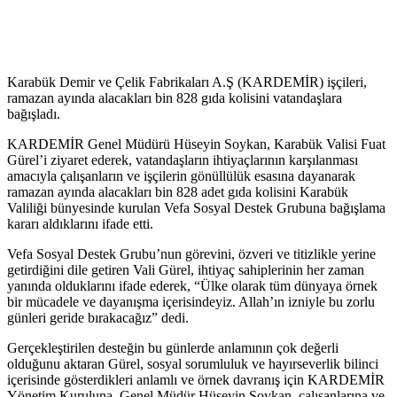
Karabük Demir ve Çelik Fabrikaları A.Ş (KARDEMİR) işçileri,
ramazan ayında alacakları bin 828 gıda kolisini vatandaşlara
bağışladı.
KARDEMİR Genel Müdürü Hüseyin Soykan, Karabük Valisi Fuat
Gürel’i ziyaret ederek, vatandaşların ihtiyaçlarının karşılanması
amacıyla çalışanların ve işçilerin gönüllülük esasına dayanarak
ramazan ayında alacakları bin 828 adet gıda kolisini Karabük
Valiliği bünyesinde kurulan Vefa Sosyal Destek Grubuna bağışlama
kararı aldıklarını ifade etti.
Vefa Sosyal Destek Grubu’nun görevini, özveri ve titizlikle yerine
getirdiğini dile getiren Vali Gürel, ihtiyaç sahiplerinin her zaman
yanında olduklarını ifade ederek, “Ülke olarak tüm dünyaya örnek
bir mücadele ve dayanışma içerisindeyiz. Allah’ın izniyle bu zorlu
günleri geride bırakacağız” dedi.
Gerçekleştirilen desteğin bu günlerde anlamının çok değerli
olduğunu aktaran Gürel, sosyal sorumluluk ve hayırseverlik bilinci
içerisinde gösterdikleri anlamlı ve örnek davranış için KARDEMİR
Yönetim Kuruluna, Genel Müdür Hüseyin Soykan, çalışanlarına ve