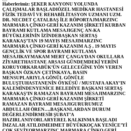
Haberlerimiz:
ŞEKER KANYONU YOLUNDA
ÇALIŞMALAR BAŞLADI
ÖZEL MEDİKAR HASTANESİ
FİZİK TEDAVİ VE REHABİLİTASYON UZMANI UZM.
DR. NECDET ÇATALBAŞ İLE RÖPORTAJ
MARZINC
MARMARA ÇİNKO GERİ KAZANIM ŞİRKETİ KURBAN
BAYRAMI KUTLAMA MESAJI
GENÇ AN-KA
BÜYÜKLERİNİN İZİNDE
BAŞKAN SERTAŞ
KARAKAŞ’TAN 19 MAYIS MESAJI
MARZINC
MARMARA ÇİNKO GERİ KAZANIM A.Ş , 19 MAYIS
GENÇLİK VE SPOR BAYRAMI KUTLAMA
MESAJI
KAYMAKAM MERT ÇANGA’DAN OKULLARA
ZİYARET
HASTANE ARSASI GÜNDEMDEKİ YERİNİ
KORUYOR
KARABÜK’ÜN GELECEĞİNE YÖN VEREN
BAŞKAN ÖZKAN ÇETİNKAYA, BASIN
MENSUPLARIYLA GÖNÜL GÖNÜLE
BULUŞTU
HASTANENİN ÖYKÜSÜ / MUSTAFA AKAY’IN
KALEMİNDEN
YENİCE BELEDİYE BAŞKANI SERTAŞ
KARAKAŞ’IN RAMAZAN BAYRAMI MESAJI
MARZINC
MARMARA ÇİNKO GERİ KAZANIM ŞİRKETİ
RAMAZAN BAYRAMI MESAJI
GURURUMUZ
ABDULLAH ÖREN….
BAŞKANLARDAN DURUM
DEĞERLENDİRMESİ
8 ŞUBAT’A
HAZIRLANIYORLAR
YEREL KALKINMA BAŞLADI
İMZALAR ATILDI
MEHMET BÜYÜKKOÇAK YENİCE’Yİ
ÇOK SEVİYOR
MARZINC MARMARA ÇİNKO GERİ