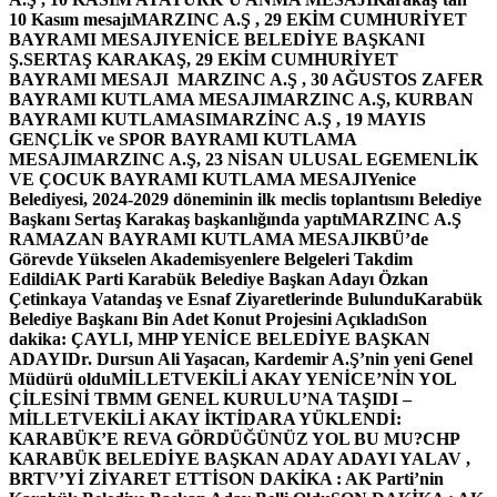
10 Kasım mesajı
MARZINC A.Ş , 29 EKİM CUMHURİYET
BAYRAMI MESAJI
YENİCE BELEDİYE BAŞKANI
Ş.SERTAŞ KARAKAŞ, 29 EKİM CUMHURİYET
BAYRAMI MESAJI
MARZINC A.Ş , 30 AĞUSTOS ZAFER
BAYRAMI KUTLAMA MESAJI
MARZINC A.Ş, KURBAN
BAYRAMI KUTLAMASI
MARZİNC A.Ş , 19 MAYIS
GENÇLİK ve SPOR BAYRAMI KUTLAMA
MESAJI
MARZINC A.Ş, 23 NİSAN ULUSAL EGEMENLİK
VE ÇOCUK BAYRAMI KUTLAMA MESAJI
Yenice
Belediyesi, 2024-2029 döneminin ilk meclis toplantısını Belediye
Başkanı Sertaş Karakaş başkanlığında yaptı
MARZINC A.Ş
RAMAZAN BAYRAMI KUTLAMA MESAJI
KBÜ’de
Görevde Yükselen Akademisyenlere Belgeleri Takdim
Edildi
AK Parti Karabük Belediye Başkan Adayı Özkan
Çetinkaya Vatandaş ve Esnaf Ziyaretlerinde Bulundu
Karabük
Belediye Başkanı Bin Adet Konut Projesini Açıkladı
Son
dakika: ÇAYLI, MHP YENİCE BELEDİYE BAŞKAN
ADAYI
Dr. Dursun Ali Yaşacan, Kardemir A.Ş’nin yeni Genel
Müdürü oldu
MİLLETVEKİLİ AKAY YENİCE’NİN YOL
ÇİLESİNİ TBMM GENEL KURULU’NA TAŞIDI –
MİLLETVEKİLİ AKAY İKTİDARA YÜKLENDİ:
KARABÜK’E REVA GÖRDÜĞÜNÜZ YOL BU MU?
CHP
KARABÜK BELEDİYE BAŞKAN ADAY ADAYI YALAV ,
BRTV’Yİ ZİYARET ETTİ
SON DAKİKA : AK Parti’nin