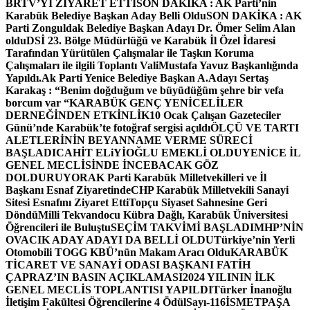
BRTV’Yİ ZİYARET ETTİ
SON DAKİKA : AK Parti’nin
Karabük Belediye Başkan Aday Belli Oldu
SON DAKİKA : AK
Parti Zonguldak Belediye Başkan Adayı Dr. Ömer Selim Alan
oldu
DSİ 23. Bölge Müdürlüğü ve Karabük İl Özel İdaresi
Tarafından Yürütülen Çalışmalar ile Taşkın Koruma
Çalışmaları ile ilgili Toplantı ValiMustafa Yavuz Başkanlığında
Yapıldı.
Ak Parti Yenice Belediye Başkan A.Adayı Sertaş
Karakaş : “Benim doğduğum ve büyüdüğüm şehre bir vefa
borcum var “
KARABÜK GENÇ YENİCELİLER
DERNEĞİNDEN ETKİNLİK
10 Ocak Çalışan Gazeteciler
Günü’nde Karabük’te fotoğraf sergisi açıldı
ÖLÇÜ VE TARTI
ALETLERİNİN BEYANNAME VERME SÜRECİ
BAŞLADI
CAHİT ELiYİOĞLU EMEKLİ OLDU
YENİCE İL
GENEL MECLİSİNDE İNCEBACAK GÖZ
DOLDURUYOR
AK Parti Karabük Milletvekilleri ve İl
Başkanı Esnaf Ziyaretinde
CHP Karabük Milletvekili Sanayi
Sitesi Esnafını Ziyaret Etti
Topçu Siyaset Sahnesine Geri
Döndü
Milli Tekvandocu Kübra Dağlı, Karabük Üniversitesi
Öğrencileri ile Buluştu
SEÇİM TAKVİMİ BAŞLADI
MHP’NİN
OVACIK ADAY ADAYI DA BELLİ OLDU
Türkiye’nin Yerli
Otomobili TOGG KBÜ’nün Makam Aracı Oldu
KARABÜK
TİCARET VE SANAYİ ODASI BAŞKANI FATİH
ÇAPRAZ’IN BASIN AÇIKLAMASI
2024 YILININ İLK
GENEL MECLİS TOPLANTISI YAPILDI
Türker İnanoğlu
İletişim Fakültesi Öğrencilerine 4 Ödül
Sayı-116
İSMETPAŞA