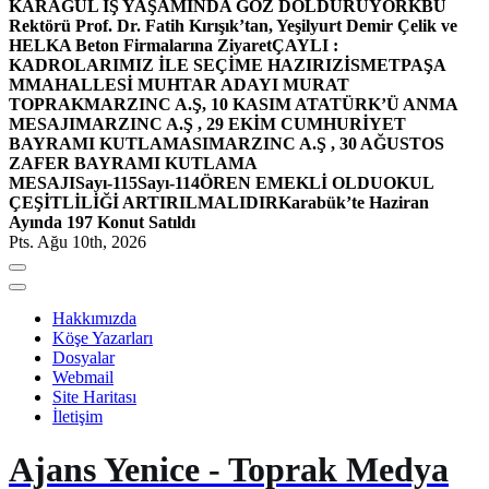
KARAGÜL İŞ YAŞAMINDA GÖZ DOLDURUYOR
KBÜ
Rektörü Prof. Dr. Fatih Kırışık’tan, Yeşilyurt Demir Çelik ve
HELKA Beton Firmalarına Ziyaret
ÇAYLI :
KADROLARIMIZ İLE SEÇİME HAZIRIZ
İSMETPAŞA
MMAHALLESİ MUHTAR ADAYI MURAT
TOPRAK
MARZINC A.Ş, 10 KASIM ATATÜRK’Ü ANMA
MESAJI
MARZINC A.Ş , 29 EKİM CUMHURİYET
BAYRAMI KUTLAMASI
MARZINC A.Ş , 30 AĞUSTOS
ZAFER BAYRAMI KUTLAMA
MESAJI
Sayı-115
Sayı-114
ÖREN EMEKLİ OLDU
OKUL
ÇEŞİTLİLİĞİ ARTIRILMALIDIR
Karabük’te Haziran
Ayında 197 Konut Satıldı
Pts. Ağu 10th, 2026
Hakkımızda
Köşe Yazarları
Dosyalar
Webmail
Site Haritası
İletişim
Ajans Yenice - Toprak Medya