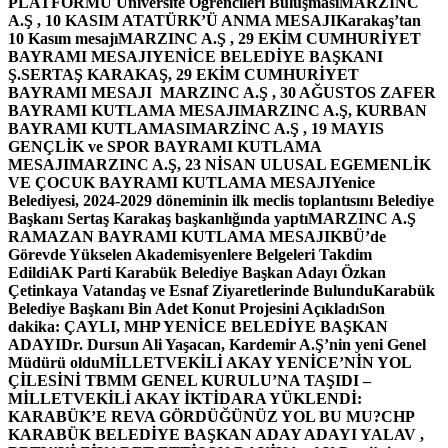
PLATFORMU Üniversite Öğrencileri Buluşması
MARZINC
A.Ş , 10 KASIM ATATÜRK’Ü ANMA MESAJI
Karakaş’tan
10 Kasım mesajı
MARZINC A.Ş , 29 EKİM CUMHURİYET
BAYRAMI MESAJI
YENİCE BELEDİYE BAŞKANI
Ş.SERTAŞ KARAKAŞ, 29 EKİM CUMHURİYET
BAYRAMI MESAJI
MARZINC A.Ş , 30 AĞUSTOS ZAFER
BAYRAMI KUTLAMA MESAJI
MARZINC A.Ş, KURBAN
BAYRAMI KUTLAMASI
MARZİNC A.Ş , 19 MAYIS
GENÇLİK ve SPOR BAYRAMI KUTLAMA
MESAJI
MARZINC A.Ş, 23 NİSAN ULUSAL EGEMENLİK
VE ÇOCUK BAYRAMI KUTLAMA MESAJI
Yenice
Belediyesi, 2024-2029 döneminin ilk meclis toplantısını Belediye
Başkanı Sertaş Karakaş başkanlığında yaptı
MARZINC A.Ş
RAMAZAN BAYRAMI KUTLAMA MESAJI
KBÜ’de
Görevde Yükselen Akademisyenlere Belgeleri Takdim
Edildi
AK Parti Karabük Belediye Başkan Adayı Özkan
Çetinkaya Vatandaş ve Esnaf Ziyaretlerinde Bulundu
Karabük
Belediye Başkanı Bin Adet Konut Projesini Açıkladı
Son
dakika: ÇAYLI, MHP YENİCE BELEDİYE BAŞKAN
ADAYI
Dr. Dursun Ali Yaşacan, Kardemir A.Ş’nin yeni Genel
Müdürü oldu
MİLLETVEKİLİ AKAY YENİCE’NİN YOL
ÇİLESİNİ TBMM GENEL KURULU’NA TAŞIDI –
MİLLETVEKİLİ AKAY İKTİDARA YÜKLENDİ:
KARABÜK’E REVA GÖRDÜĞÜNÜZ YOL BU MU?
CHP
KARABÜK BELEDİYE BAŞKAN ADAY ADAYI YALAV ,