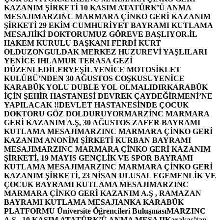
KAZANIM ŞİRKETİ 10 KASIM ATATÜRK’Ü ANMA
MESAJI
MARZINC MARMARA ÇİNKO GERİ KAZANIM
ŞİRKETİ 29 EKİM CUMHURİYET BAYRAMI KUTLAMA
MESAJI
İKİ DOKTORUMUZ GÖREVE BAŞLIYOR.
İL
HAKEM KURULU BAŞKANI FERDİ KURT
OLDU
ZONGULDAK MERKEZ HUZUREVİ YAŞLILARI
YENİCE IHLAMUR TERASA GEZİ
DÜZENLEDİLER
YEŞİL YENİCE MOTOSİKLET
KULÜBÜ’NDEN 30 AĞUSTOS COŞKUSU
YENİCE
KARABÜK YOLU DUBLE YOL OLMALIDIR
KARABÜK
İÇİN ŞEHİR HASTANESİ DEVREK ÇAYDEĞİRMENİ’NE
YAPILACAK !!
DEVLET HASTANESİNDE ÇOCUK
DOKTORU GÖZ DOLDURUYOR
MARZİNC MARMARA
GERİ KAZANIM A.Ş, 30 AĞUSTOS ZAFER BAYRAMI
KUTLAMA MESAJI
MARZINC MARMARA ÇİNKO GERİ
KAZANIM ANONİM ŞİRKETİ KURBAN BAYRAMI
MESAJI
MARZINC MARMARA ÇİNKO GERİ KAZANIM
ŞİRKETİ, 19 MAYIS GENÇLİK VE SPOR BAYRAMI
KUTLAMA MESAJI
MARZINC MARMARA ÇİNKO GERİ
KAZANIM ŞİRKETİ, 23 NİSAN ULUSAL EGEMENLİK VE
ÇOCUK BAYRAMI KUTLAMA MESAJI
MARZINC
MARMARA ÇİNKO GERİ KAZANIM A.Ş , RAMAZAN
BAYRAMI KUTLAMA MESAJI
ANKA KARABÜK
PLATFORMU Üniversite Öğrencileri Buluşması
MARZINC
A.Ş , 10 KASIM ATATÜRK’Ü ANMA MESAJI
Karakaş’tan