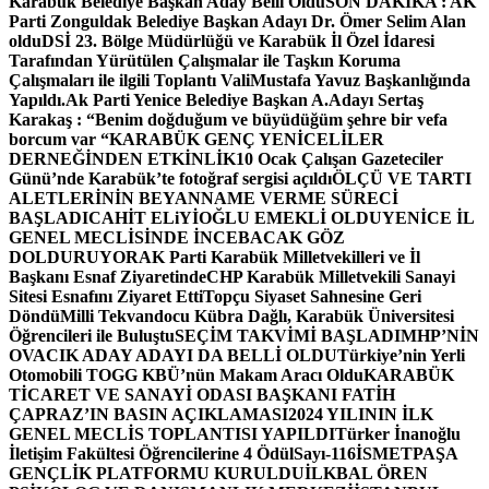
Karabük Belediye Başkan Aday Belli Oldu
SON DAKİKA : AK
Parti Zonguldak Belediye Başkan Adayı Dr. Ömer Selim Alan
oldu
DSİ 23. Bölge Müdürlüğü ve Karabük İl Özel İdaresi
Tarafından Yürütülen Çalışmalar ile Taşkın Koruma
Çalışmaları ile ilgili Toplantı ValiMustafa Yavuz Başkanlığında
Yapıldı.
Ak Parti Yenice Belediye Başkan A.Adayı Sertaş
Karakaş : “Benim doğduğum ve büyüdüğüm şehre bir vefa
borcum var “
KARABÜK GENÇ YENİCELİLER
DERNEĞİNDEN ETKİNLİK
10 Ocak Çalışan Gazeteciler
Günü’nde Karabük’te fotoğraf sergisi açıldı
ÖLÇÜ VE TARTI
ALETLERİNİN BEYANNAME VERME SÜRECİ
BAŞLADI
CAHİT ELiYİOĞLU EMEKLİ OLDU
YENİCE İL
GENEL MECLİSİNDE İNCEBACAK GÖZ
DOLDURUYOR
AK Parti Karabük Milletvekilleri ve İl
Başkanı Esnaf Ziyaretinde
CHP Karabük Milletvekili Sanayi
Sitesi Esnafını Ziyaret Etti
Topçu Siyaset Sahnesine Geri
Döndü
Milli Tekvandocu Kübra Dağlı, Karabük Üniversitesi
Öğrencileri ile Buluştu
SEÇİM TAKVİMİ BAŞLADI
MHP’NİN
OVACIK ADAY ADAYI DA BELLİ OLDU
Türkiye’nin Yerli
Otomobili TOGG KBÜ’nün Makam Aracı Oldu
KARABÜK
TİCARET VE SANAYİ ODASI BAŞKANI FATİH
ÇAPRAZ’IN BASIN AÇIKLAMASI
2024 YILININ İLK
GENEL MECLİS TOPLANTISI YAPILDI
Türker İnanoğlu
İletişim Fakültesi Öğrencilerine 4 Ödül
Sayı-116
İSMETPAŞA
GENÇLİK PLATFORMU KURULDU
İLKBAL ÖREN