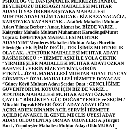
PSİKOLOG VE DANIŞMANLIK MERKEZİ
İSTANBUL
BEYLİKDÜZÜ DEREAĞZI MAHALLESİ MUHTAR
ADAYI İLYAS ÖREN
KARŞIYAKA MAHALLESİ
MUHTAR ADAYI ALİM TAKICAK : BİZ KAZANACAĞIZ,
KARŞIYAKA KAZANACAK…
Atatürk Mahallesi Muhtar
Adayı Yılmaz Berber : Amaç, hizmet ise, BİZDE VARIZ…
Kalaycılar Mahalle Muhtarı Muhammet Karadöngel
Murat
Toprak: İSMETPAŞA MAHALLESİ MUHTAR
ADAYIYIM”
Menderes Mahallesi Muhtar Adayı Nurettin
Elieyioğlu : EK İŞİMİZ DEĞİL, TEK İŞİMİZ MUHTARLIK
OLACAK…
ATATÜRK MAHALLESİ MUHTAR ADAYI
RASİM KÖKÇÜ : “ HİZMET AŞKI İLE YOLA ÇIKTIK
“
YİRMİBEŞLER MAHALLESİ MUHTAR ADAYI ÖZKAN
KAHVECİ : VERİN BİZE YETKİYİ, GÖRÜN
ETKİYİ….
ÖZAL MAHALLESİ MUHTAR ADAYI TUNCAY
GÖKMEN: ” ÖZAL MAHALLESİ HİZMETE DOYACAK
“
Güney Köyü Muhtarı Adayı Serdar Onat : GENÇLİĞİME
GÜVENİYORUM. KÖYÜM İÇİN BİZ DE VARIZ…
ATATÜRK MAHALLESİ MUHTAR ADAYI ÖZKAN
ÇAYLI: ” BİRLİKTEN GÜÇ DOĞAR”
YENİCE ve SEÇİM /
Mücahit Toprak
ENVER ÖZGÜ ADAY ADAYLIĞINI
AÇIKLADI
EK BİNANIN ACİL SERVİSİ HİZMETE
AÇILDI
ÇANAKCI, İL GENEL MECLİS ÜYESİ ADAY
ADAYI OLDU
YENTAŞ ORMAN ÜRÜNLERİ A.Ş
Turgut
Kurt , Yirmibeşler Mahallesi Muhtar Adayı Oldu
MURAT