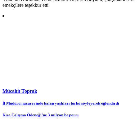
emekçilere teşekkür etti.
Mücahit Toprak
Yazı
İl Müdürü huzurevinde kalan yaşlıları türkü söyleyerek eğlendirdi
gezinmesi
Kısa Çalışma Ödeneği’ne 3 milyon başvuru