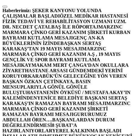
İçeriğe
atla
Haberlerimiz:
ŞEKER KANYONU YOLUNDA
ÇALIŞMALAR BAŞLADI
ÖZEL MEDİKAR HASTANESİ
FİZİK TEDAVİ VE REHABİLİTASYON UZMANI UZM.
DR. NECDET ÇATALBAŞ İLE RÖPORTAJ
MARZINC
MARMARA ÇİNKO GERİ KAZANIM ŞİRKETİ KURBAN
BAYRAMI KUTLAMA MESAJI
GENÇ AN-KA
BÜYÜKLERİNİN İZİNDE
BAŞKAN SERTAŞ
KARAKAŞ’TAN 19 MAYIS MESAJI
MARZINC
MARMARA ÇİNKO GERİ KAZANIM A.Ş , 19 MAYIS
GENÇLİK VE SPOR BAYRAMI KUTLAMA
MESAJI
KAYMAKAM MERT ÇANGA’DAN OKULLARA
ZİYARET
HASTANE ARSASI GÜNDEMDEKİ YERİNİ
KORUYOR
KARABÜK’ÜN GELECEĞİNE YÖN VEREN
BAŞKAN ÖZKAN ÇETİNKAYA, BASIN
MENSUPLARIYLA GÖNÜL GÖNÜLE
BULUŞTU
HASTANENİN ÖYKÜSÜ / MUSTAFA AKAY’IN
KALEMİNDEN
YENİCE BELEDİYE BAŞKANI SERTAŞ
KARAKAŞ’IN RAMAZAN BAYRAMI MESAJI
MARZINC
MARMARA ÇİNKO GERİ KAZANIM ŞİRKETİ
RAMAZAN BAYRAMI MESAJI
GURURUMUZ
ABDULLAH ÖREN….
BAŞKANLARDAN DURUM
DEĞERLENDİRMESİ
8 ŞUBAT’A
HAZIRLANIYORLAR
YEREL KALKINMA BAŞLADI