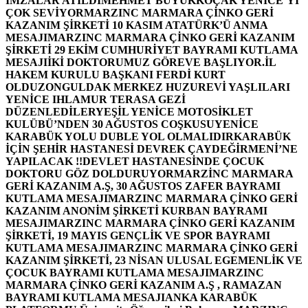
İMZALAR ATILDI
MEHMET BÜYÜKKOÇAK YENİCE’Yİ
ÇOK SEVİYOR
MARZINC MARMARA ÇİNKO GERİ
KAZANIM ŞİRKETİ 10 KASIM ATATÜRK’Ü ANMA
MESAJI
MARZINC MARMARA ÇİNKO GERİ KAZANIM
ŞİRKETİ 29 EKİM CUMHURİYET BAYRAMI KUTLAMA
MESAJI
İKİ DOKTORUMUZ GÖREVE BAŞLIYOR.
İL
HAKEM KURULU BAŞKANI FERDİ KURT
OLDU
ZONGULDAK MERKEZ HUZUREVİ YAŞLILARI
YENİCE IHLAMUR TERASA GEZİ
DÜZENLEDİLER
YEŞİL YENİCE MOTOSİKLET
KULÜBÜ’NDEN 30 AĞUSTOS COŞKUSU
YENİCE
KARABÜK YOLU DUBLE YOL OLMALIDIR
KARABÜK
İÇİN ŞEHİR HASTANESİ DEVREK ÇAYDEĞİRMENİ’NE
YAPILACAK !!
DEVLET HASTANESİNDE ÇOCUK
DOKTORU GÖZ DOLDURUYOR
MARZİNC MARMARA
GERİ KAZANIM A.Ş, 30 AĞUSTOS ZAFER BAYRAMI
KUTLAMA MESAJI
MARZINC MARMARA ÇİNKO GERİ
KAZANIM ANONİM ŞİRKETİ KURBAN BAYRAMI
MESAJI
MARZINC MARMARA ÇİNKO GERİ KAZANIM
ŞİRKETİ, 19 MAYIS GENÇLİK VE SPOR BAYRAMI
KUTLAMA MESAJI
MARZINC MARMARA ÇİNKO GERİ
KAZANIM ŞİRKETİ, 23 NİSAN ULUSAL EGEMENLİK VE
ÇOCUK BAYRAMI KUTLAMA MESAJI
MARZINC
MARMARA ÇİNKO GERİ KAZANIM A.Ş , RAMAZAN
BAYRAMI KUTLAMA MESAJI
ANKA KARABÜK