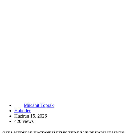
Mücahit Toprak
Haberler
Haziran 15, 2026
420 views
ÖZEL MEDİKAR HASTANESİ FİZİK TEDAVİ VE REHABİLİTASYON