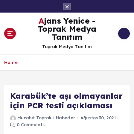
İ
ç
e
Ajans Yenice -
r
Toprak Medya
i
Tanıtım
ğ
e
Toprak Medya Tanıtım
a
t
Home
l
a
Karabük’te aşı olmayanlar
için PCR testi açıklaması
Mücahit Toprak
Haberler
Ağustos 30, 2021
0 Comments