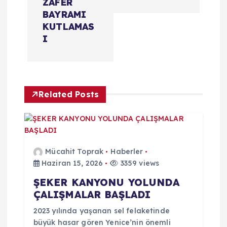
ZAFER
g
BAYRAMI
KUTLAMAS
e
I
z
i
Related Posts
n
m
Mücahit Toprak
Haberler
e
Haziran 15, 2026
3359 views
ŞEKER KANYONU YOLUNDA
s
ÇALIŞMALAR BAŞLADI
i
2023 yılında yaşanan sel felaketinde
büyük hasar gören Yenice’nin önemli