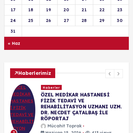
17
18
19
20
21
22
23
24
25
26
27
28
29
30
31
« Haz
Haberlerimiz
Haberler
ÖZEL MEDİKAR HASTANESİ
FİZİK TEDAVİ VE
REHABİLİTASYON UZMANI UZM.
DR. NECDET ÇATALBAŞ İLE
RÖPORTAJ
Mücahit Toprak
Haziran 15, 2026
413 views
2