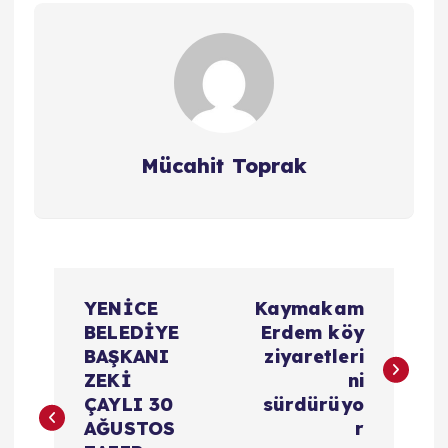
Mücahit Toprak
Y
YENİCE
Kaymakam
a
BELEDİYE
Erdem köy
BAŞKANI
ziyaretleri
z
ZEKİ
ni
ÇAYLI 30
sürdürüyo
ı
AĞUSTOS
r