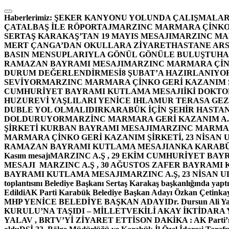
İçeriğe
atla
Haberlerimiz:
ŞEKER KANYONU YOLUNDA ÇALIŞMALAR
ÇATALBAŞ İLE RÖPORTAJ
MARZINC MARMARA ÇİNKO 
SERTAŞ KARAKAŞ’TAN 19 MAYIS MESAJI
MARZINC MAR
MERT ÇANGA’DAN OKULLARA ZİYARET
HASTANE ARS
BASIN MENSUPLARIYLA GÖNÜL GÖNÜLE BULUŞTU
HA
RAMAZAN BAYRAMI MESAJI
MARZINC MARMARA ÇİNK
DURUM DEĞERLENDİRMESİ
8 ŞUBAT’A HAZIRLANIYO
SEVİYOR
MARZINC MARMARA ÇİNKO GERİ KAZANIM Ş
CUMHURİYET BAYRAMI KUTLAMA MESAJI
İKİ DOKT
HUZUREVİ YAŞLILARI YENİCE IHLAMUR TERASA GE
DUBLE YOL OLMALIDIR
KARABÜK İÇİN ŞEHİR HASTAN
DOLDURUYOR
MARZİNC MARMARA GERİ KAZANIM A.Ş
ŞİRKETİ KURBAN BAYRAMI MESAJI
MARZINC MARMARA
MARMARA ÇİNKO GERİ KAZANIM ŞİRKETİ, 23 NİSAN
RAMAZAN BAYRAMI KUTLAMA MESAJI
ANKA KARABÜK 
Kasım mesajı
MARZINC A.Ş , 29 EKİM CUMHURİYET BAY
MESAJI
MARZINC A.Ş , 30 AĞUSTOS ZAFER BAYRAMI
BAYRAMI KUTLAMA MESAJI
MARZINC A.Ş, 23 NİSAN
toplantısını Belediye Başkanı Sertaş Karakaş başkanlığında yaptı
Edildi
AK Parti Karabük Belediye Başkan Adayı Özkan Çetinkay
MHP YENİCE BELEDİYE BAŞKAN ADAYI
Dr. Dursun Ali Y
KURULU’NA TAŞIDI – MİLLETVEKİLİ AKAY İKTİDAR
YALAV , BRTV’Yİ ZİYARET ETTİ
SON DAKİKA : AK Parti’n