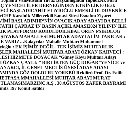
 Toplantı ValiMustafa Yavuz Başkanlığında Yapıldı.
Ak Parti
Ç YENİCELİLER DERNEĞİNDEN ETKİNLİK
10 Ocak
ECİ BAŞLADI
CAHİT ELiYİOĞLU EMEKLİ OLDU
YENİCE
e
CHP Karabük Milletvekili Sanayi Sitesi Esnafını Ziyaret
VİMİ BAŞLADI
MHP’NİN OVACIK ADAY ADAYI DA BELLİ
FATİH ÇAPRAZ’IN BASIN AÇIKLAMASI
2024 YILININ İLK
LİK PLATFORMU KURULDU
İLKBAL ÖREN PSİKOLOG
ŞIYAKA MAHALLESİ MUHTAR ADAYI ALİM TAKICAK :
BİZDE VARIZ…
Kalaycılar Mahalle Muhtarı Muhammet
Elieyioğlu : EK İŞİMİZ DEĞİL, TEK İŞİMİZ MUHTARLIK
ŞLER MAHALLESİ MUHTAR ADAYI ÖZKAN KAHVECİ :
ESİ HİZMETE DOYACAK “
Güney Köyü Muhtarı Adayı
 ÖZKAN ÇAYLI: ” BİRLİKTEN GÜÇ DOĞAR”
YENİCE ve
ANAKCI, İL GENEL MECLİS ÜYESİ ADAY ADAYI
ŞAMINDA GÖZ DOLDURUYOR
KBÜ Rektörü Prof. Dr. Fatih
METPAŞA MMAHALLESİ MUHTAR ADAYI MURAT
UTLAMASI
MARZINC A.Ş , 30 AĞUSTOS ZAFER BAYRAMI
nda 197 Konut Satıldı