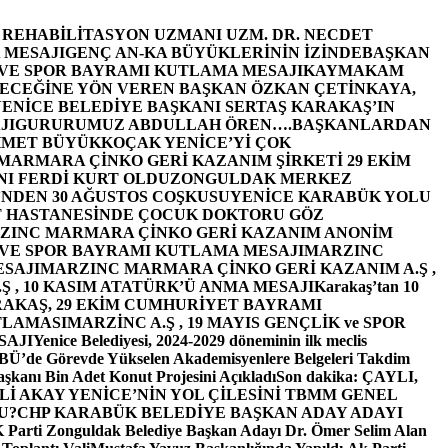
E REHABİLİTASYON UZMANI UZM. DR. NECDET
 MESAJI
GENÇ AN-KA BÜYÜKLERİNİN İZİNDE
BAŞKAN
 VE SPOR BAYRAMI KUTLAMA MESAJI
KAYMAKAM
ECEĞİNE YÖN VEREN BAŞKAN ÖZKAN ÇETİNKAYA,
ENİCE BELEDİYE BAŞKANI SERTAŞ KARAKAŞ’IN
JI
GURURUMUZ ABDULLAH ÖREN….
BAŞKANLARDAN
MET BÜYÜKKOÇAK YENİCE’Yİ ÇOK
MARMARA ÇİNKO GERİ KAZANIM ŞİRKETİ 29 EKİM
I FERDİ KURT OLDU
ZONGULDAK MERKEZ
’NDEN 30 AĞUSTOS COŞKUSU
YENİCE KARABÜK YOLU
 HASTANESİNDE ÇOCUK DOKTORU GÖZ
ZINC MARMARA ÇİNKO GERİ KAZANIM ANONİM
 VE SPOR BAYRAMI KUTLAMA MESAJI
MARZINC
ESAJI
MARZINC MARMARA ÇİNKO GERİ KAZANIM A.Ş ,
Ş , 10 KASIM ATATÜRK’Ü ANMA MESAJI
Karakaş’tan 10
RAKAŞ, 29 EKİM CUMHURİYET BAYRAMI
TLAMASI
MARZİNC A.Ş , 19 MAYIS GENÇLİK ve SPOR
SAJI
Yenice Belediyesi, 2024-2029 döneminin ilk meclis
BÜ’de Görevde Yükselen Akademisyenlere Belgeleri Takdim
şkanı Bin Adet Konut Projesini Açıkladı
Son dakika: ÇAYLI,
İ AKAY YENİCE’NİN YOL ÇİLESİNİ TBMM GENEL
U?
CHP KARABÜK BELEDİYE BAŞKAN ADAY ADAYI
arti Zonguldak Belediye Başkan Adayı Dr. Ömer Selim Alan