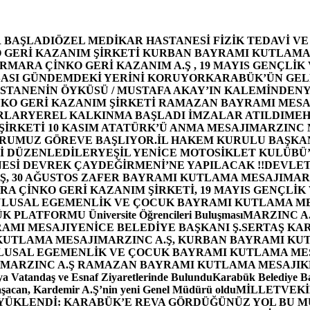
 BAŞLADI
ÖZEL MEDİKAR HASTANESİ FİZİK TEDAVİ V
GERİ KAZANIM ŞİRKETİ KURBAN BAYRAMI KUTLAMA
MARA ÇİNKO GERİ KAZANIM A.Ş , 19 MAYIS GENÇLİK
ASI GÜNDEMDEKİ YERİNİ KORUYOR
KARABÜK’ÜN GEL
STANENİN ÖYKÜSÜ / MUSTAFA AKAY’IN KALEMİNDEN
Y
O GERİ KAZANIM ŞİRKETİ RAMAZAN BAYRAMI MESA
RLAR
YEREL KALKINMA BAŞLADI İMZALAR ATILDI
MEH
İRKETİ 10 KASIM ATATÜRK’Ü ANMA MESAJI
MARZINC 
ORUMUZ GÖREVE BAŞLIYOR.
İL HAKEM KURULU BAŞKAN
Zİ DÜZENLEDİLER
YEŞİL YENİCE MOTOSİKLET KULÜBÜ
ESİ DEVREK ÇAYDEĞİRMENİ’NE YAPILACAK !!
DEVLET
, 30 AĞUSTOS ZAFER BAYRAMI KUTLAMA MESAJI
MAR
 ÇİNKO GERİ KAZANIM ŞİRKETİ, 19 MAYIS GENÇLİK
 ULUSAL EGEMENLİK VE ÇOCUK BAYRAMI KUTLAMA M
PLATFORMU Üniversite Öğrencileri Buluşması
MARZINC A.
RAMI MESAJI
YENİCE BELEDİYE BAŞKANI Ş.SERTAŞ KA
 KUTLAMA MESAJI
MARZINC A.Ş, KURBAN BAYRAMI KU
 ULUSAL EGEMENLİK VE ÇOCUK BAYRAMI KUTLAMA ME
MARZINC A.Ş RAMAZAN BAYRAMI KUTLAMA MESAJI
K
a Vatandaş ve Esnaf Ziyaretlerinde Bulundu
Karabük Belediye Ba
aşacan, Kardemir A.Ş’nin yeni Genel Müdürü oldu
MİLLETVEKİL
A YÜKLENDİ: KARABÜK’E REVA GÖRDÜĞÜNÜZ YOL BU M