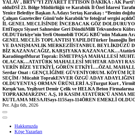
YALAV , BRTV’Yİ ZİYARET ETTİ
SON DAKİKA : AK Parti’n
oldu
DSİ 23. Bölge Müdürlüğü ve Karabük İl Özel İdaresi Tarafın
Yenice Belediye Başkan A.Adayı Sertaş Karakaş : “Benim doğd
Çalışan Gazeteciler Günü’nde Karabük’te fotoğraf sergisi açıldı
İL GENEL MECLİSİNDE İNCEBACAK GÖZ DOLDURUY
Etti
Topçu Siyaset Sahnesine Geri Döndü
Milli Tekvandocu Kübra 
OLDU
Türkiye’nin Yerli Otomobili TOGG KBÜ’nün Makam Ara
GENEL MECLİS TOPLANTISI YAPILDI
Türker İnanoğlu İlet
VE DANIŞMANLIK MERKEZİ
İSTANBUL BEYLİKDÜZÜ 
BİZ KAZANACAĞIZ, KARŞIYAKA KAZANACAK…
Atatür
Karadöngel
Murat Toprak: İSMETPAŞA MAHALLESİ MUH
OLACAK…
ATATÜRK MAHALLESİ MUHTAR ADAYI RASİM
VERİN BİZE YETKİYİ, GÖRÜN ETKİYİ….
ÖZAL MAHALL
Serdar Onat : GENÇLİĞİME GÜVENİYORUM. KÖYÜM İÇİ
SEÇİM / Mücahit Toprak
ENVER ÖZGÜ ADAY ADAYLIĞINI
OLDU
YENTAŞ ORMAN ÜRÜNLERİ A.Ş
Turgut Kurt , Yirmi
Kırışık’tan, Yeşilyurt Demir Çelik ve HELKA Beton Firmalarına
TOPRAK
MARZINC A.Ş, 10 KASIM ATATÜRK’Ü ANMA ME
KUTLAMA MESAJI
Sayı-115
Sayı-114
ÖREN EMEKLİ OLDU
Per. Ağu 6th, 2026
Hakkımızda
Köşe Yazarları