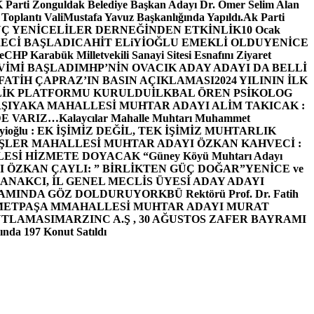
arti Zonguldak Belediye Başkan Adayı Dr. Ömer Selim Alan
 Toplantı ValiMustafa Yavuz Başkanlığında Yapıldı.
Ak Parti
Ç YENİCELİLER DERNEĞİNDEN ETKİNLİK
10 Ocak
ECİ BAŞLADI
CAHİT ELiYİOĞLU EMEKLİ OLDU
YENİCE
e
CHP Karabük Milletvekili Sanayi Sitesi Esnafını Ziyaret
VİMİ BAŞLADI
MHP’NİN OVACIK ADAY ADAYI DA BELLİ
FATİH ÇAPRAZ’IN BASIN AÇIKLAMASI
2024 YILININ İLK
LİK PLATFORMU KURULDU
İLKBAL ÖREN PSİKOLOG
ŞIYAKA MAHALLESİ MUHTAR ADAYI ALİM TAKICAK :
BİZDE VARIZ…
Kalaycılar Mahalle Muhtarı Muhammet
Elieyioğlu : EK İŞİMİZ DEĞİL, TEK İŞİMİZ MUHTARLIK
ŞLER MAHALLESİ MUHTAR ADAYI ÖZKAN KAHVECİ :
ESİ HİZMETE DOYACAK “
Güney Köyü Muhtarı Adayı
 ÖZKAN ÇAYLI: ” BİRLİKTEN GÜÇ DOĞAR”
YENİCE ve
ANAKCI, İL GENEL MECLİS ÜYESİ ADAY ADAYI
ŞAMINDA GÖZ DOLDURUYOR
KBÜ Rektörü Prof. Dr. Fatih
METPAŞA MMAHALLESİ MUHTAR ADAYI MURAT
UTLAMASI
MARZINC A.Ş , 30 AĞUSTOS ZAFER BAYRAMI
nda 197 Konut Satıldı