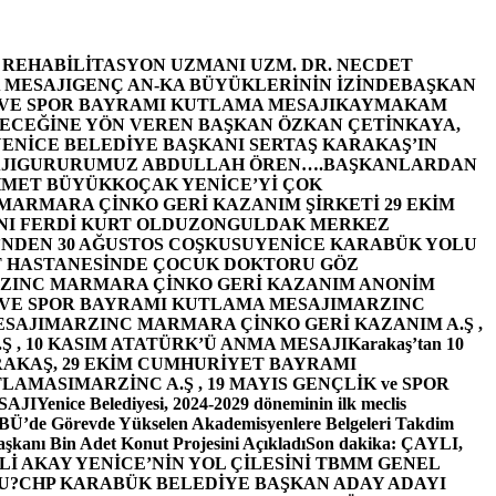
E REHABİLİTASYON UZMANI UZM. DR. NECDET
 MESAJI
GENÇ AN-KA BÜYÜKLERİNİN İZİNDE
BAŞKAN
 VE SPOR BAYRAMI KUTLAMA MESAJI
KAYMAKAM
ECEĞİNE YÖN VEREN BAŞKAN ÖZKAN ÇETİNKAYA,
ENİCE BELEDİYE BAŞKANI SERTAŞ KARAKAŞ’IN
JI
GURURUMUZ ABDULLAH ÖREN….
BAŞKANLARDAN
MET BÜYÜKKOÇAK YENİCE’Yİ ÇOK
MARMARA ÇİNKO GERİ KAZANIM ŞİRKETİ 29 EKİM
I FERDİ KURT OLDU
ZONGULDAK MERKEZ
’NDEN 30 AĞUSTOS COŞKUSU
YENİCE KARABÜK YOLU
 HASTANESİNDE ÇOCUK DOKTORU GÖZ
ZINC MARMARA ÇİNKO GERİ KAZANIM ANONİM
 VE SPOR BAYRAMI KUTLAMA MESAJI
MARZINC
ESAJI
MARZINC MARMARA ÇİNKO GERİ KAZANIM A.Ş ,
Ş , 10 KASIM ATATÜRK’Ü ANMA MESAJI
Karakaş’tan 10
RAKAŞ, 29 EKİM CUMHURİYET BAYRAMI
TLAMASI
MARZİNC A.Ş , 19 MAYIS GENÇLİK ve SPOR
SAJI
Yenice Belediyesi, 2024-2029 döneminin ilk meclis
BÜ’de Görevde Yükselen Akademisyenlere Belgeleri Takdim
şkanı Bin Adet Konut Projesini Açıkladı
Son dakika: ÇAYLI,
İ AKAY YENİCE’NİN YOL ÇİLESİNİ TBMM GENEL
U?
CHP KARABÜK BELEDİYE BAŞKAN ADAY ADAYI