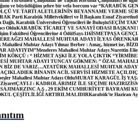
dan Yürütülen Çalışmalar ile Taşkın Koruma Çalışmaları ile ilgili
uğum ve büyüdüğüm şehre bir vefa borcum var “
KARABÜK GEN
ÖLÇÜ VE TARTI ALETLERİNİN BEYANNAME VERME SÜR
OR
AK Parti Karabük Milletvekilleri ve İl Başkanı Esnaf Ziyaretind
Dağlı, Karabük Üniversitesi Öğrencileri ile Buluştu
SEÇİM TAK
cı Oldu
KARABÜK TİCARET VE SANAYİ ODASI BAŞKANI 
işim Fakültesi Öğrencilerine 4 Ödül
Sayı-116
İSMETPAŞA GENÇ
DEREAĞZI MAHALLESİ MUHTAR ADAYI İLYAS ÖREN
KAR
k Mahallesi Muhtar Adayı Yılmaz Berber : Amaç, hizmet ise, 
TAR ADAYIYIM”
Menderes Mahallesi Muhtar Adayı Nurettin 
 KÖKÇÜ : “ HİZMET AŞKI İLE YOLA ÇIKTIK “
YİRMİBE
ESİ MUHTAR ADAYI TUNCAY GÖKMEN: ” ÖZAL MAHALL
N BİZ DE VARIZ…
ATATÜRK MAHALLESİ MUHTAR ADAYI
 AÇIKLADI
EK BİNANIN ACİL SERVİSİ HİZMETE AÇILDI
Ç
beşler Mahallesi Muhtar Adayı Oldu
MURAT KARAGÜL İŞ YA
 Ziyaret
ÇAYLI : KADROLARIMIZ İLE SEÇİME HAZIRIZ
İS
SAJI
MARZINC A.Ş , 29 EKİM CUMHURİYET BAYRAMI K
OKUL ÇEŞİTLİLİĞİ ARTIRILMALIDIR
Karabük’te Haziran Ayı
anıtım