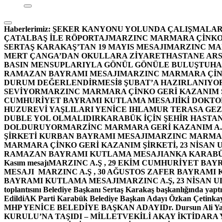
Haberlerimiz:
ŞEKER KANYONU YOLUNDA ÇALIŞMALAR
ÇATALBAŞ İLE RÖPORTAJ
MARZINC MARMARA ÇİNKO 
SERTAŞ KARAKAŞ’TAN 19 MAYIS MESAJI
MARZINC MAR
MERT ÇANGA’DAN OKULLARA ZİYARET
HASTANE ARS
BASIN MENSUPLARIYLA GÖNÜL GÖNÜLE BULUŞTU
HA
RAMAZAN BAYRAMI MESAJI
MARZINC MARMARA ÇİNK
DURUM DEĞERLENDİRMESİ
8 ŞUBAT’A HAZIRLANIYO
SEVİYOR
MARZINC MARMARA ÇİNKO GERİ KAZANIM Ş
CUMHURİYET BAYRAMI KUTLAMA MESAJI
İKİ DOKT
HUZUREVİ YAŞLILARI YENİCE IHLAMUR TERASA GE
DUBLE YOL OLMALIDIR
KARABÜK İÇİN ŞEHİR HASTAN
DOLDURUYOR
MARZİNC MARMARA GERİ KAZANIM A.Ş
ŞİRKETİ KURBAN BAYRAMI MESAJI
MARZINC MARMARA
MARMARA ÇİNKO GERİ KAZANIM ŞİRKETİ, 23 NİSAN
RAMAZAN BAYRAMI KUTLAMA MESAJI
ANKA KARABÜK 
Kasım mesajı
MARZINC A.Ş , 29 EKİM CUMHURİYET BAY
MESAJI
MARZINC A.Ş , 30 AĞUSTOS ZAFER BAYRAMI
BAYRAMI KUTLAMA MESAJI
MARZINC A.Ş, 23 NİSAN
toplantısını Belediye Başkanı Sertaş Karakaş başkanlığında yaptı
Edildi
AK Parti Karabük Belediye Başkan Adayı Özkan Çetinkay
MHP YENİCE BELEDİYE BAŞKAN ADAYI
Dr. Dursun Ali Y
KURULU’NA TAŞIDI – MİLLETVEKİLİ AKAY İKTİDAR