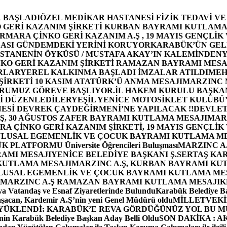
 BAŞLADI
ÖZEL MEDİKAR HASTANESİ FİZİK TEDAVİ V
GERİ KAZANIM ŞİRKETİ KURBAN BAYRAMI KUTLAMA
MARA ÇİNKO GERİ KAZANIM A.Ş , 19 MAYIS GENÇLİK
ASI GÜNDEMDEKİ YERİNİ KORUYOR
KARABÜK’ÜN GEL
STANENİN ÖYKÜSÜ / MUSTAFA AKAY’IN KALEMİNDEN
Y
O GERİ KAZANIM ŞİRKETİ RAMAZAN BAYRAMI MESA
RLAR
YEREL KALKINMA BAŞLADI İMZALAR ATILDI
MEH
İRKETİ 10 KASIM ATATÜRK’Ü ANMA MESAJI
MARZINC 
ORUMUZ GÖREVE BAŞLIYOR.
İL HAKEM KURULU BAŞKAN
Zİ DÜZENLEDİLER
YEŞİL YENİCE MOTOSİKLET KULÜBÜ
ESİ DEVREK ÇAYDEĞİRMENİ’NE YAPILACAK !!
DEVLET
, 30 AĞUSTOS ZAFER BAYRAMI KUTLAMA MESAJI
MAR
 ÇİNKO GERİ KAZANIM ŞİRKETİ, 19 MAYIS GENÇLİK
 ULUSAL EGEMENLİK VE ÇOCUK BAYRAMI KUTLAMA M
PLATFORMU Üniversite Öğrencileri Buluşması
MARZINC A.
RAMI MESAJI
YENİCE BELEDİYE BAŞKANI Ş.SERTAŞ KA
 KUTLAMA MESAJI
MARZINC A.Ş, KURBAN BAYRAMI KU
 ULUSAL EGEMENLİK VE ÇOCUK BAYRAMI KUTLAMA ME
MARZINC A.Ş RAMAZAN BAYRAMI KUTLAMA MESAJI
K
a Vatandaş ve Esnaf Ziyaretlerinde Bulundu
Karabük Belediye Ba
aşacan, Kardemir A.Ş’nin yeni Genel Müdürü oldu
MİLLETVEKİL
A YÜKLENDİ: KARABÜK’E REVA GÖRDÜĞÜNÜZ YOL BU M
in Karabük Belediye Başkan Aday Belli Oldu
SON DAKİKA : AK P