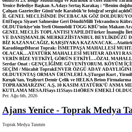
oldu
DSİ 23. Bölge Müdürlüğü ve Karabük İl Özel İdaresi Tarafın
Yenice Belediye Başkan A.Adayı Sertaş Karakaş : “Benim doğd
Çalışan Gazeteciler Günü’nde Karabük’te fotoğraf sergisi açıldı
İL GENEL MECLİSİNDE İNCEBACAK GÖZ DOLDURUY
Etti
Topçu Siyaset Sahnesine Geri Döndü
Milli Tekvandocu Kübra 
OLDU
Türkiye’nin Yerli Otomobili TOGG KBÜ’nün Makam Ara
GENEL MECLİS TOPLANTISI YAPILDI
Türker İnanoğlu İlet
VE DANIŞMANLIK MERKEZİ
İSTANBUL BEYLİKDÜZÜ 
BİZ KAZANACAĞIZ, KARŞIYAKA KAZANACAK…
Atatür
Karadöngel
Murat Toprak: İSMETPAŞA MAHALLESİ MUH
OLACAK…
ATATÜRK MAHALLESİ MUHTAR ADAYI RASİM
VERİN BİZE YETKİYİ, GÖRÜN ETKİYİ….
ÖZAL MAHALL
Serdar Onat : GENÇLİĞİME GÜVENİYORUM. KÖYÜM İÇİ
SEÇİM / Mücahit Toprak
ENVER ÖZGÜ ADAY ADAYLIĞINI
OLDU
YENTAŞ ORMAN ÜRÜNLERİ A.Ş
Turgut Kurt , Yirmi
Kırışık’tan, Yeşilyurt Demir Çelik ve HELKA Beton Firmalarına
TOPRAK
MARZINC A.Ş, 10 KASIM ATATÜRK’Ü ANMA ME
KUTLAMA MESAJI
Sayı-115
Sayı-114
ÖREN EMEKLİ OLDU
Per. Ağu 6th, 2026
Ajans Yenice - Toprak Medya T
Toprak Medya Tanıtım