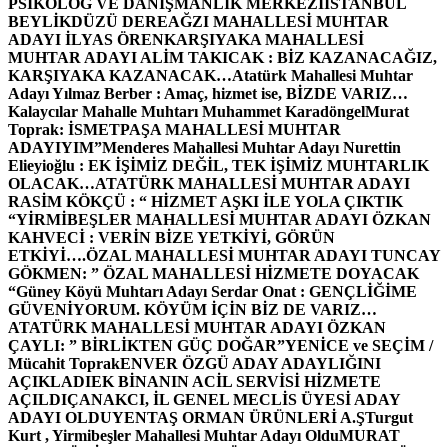
PSİKOLOG VE DANIŞMANLIK MERKEZİ
İSTANBUL
BEYLİKDÜZÜ DEREAĞZI MAHALLESİ MUHTAR
ADAYI İLYAS ÖREN
KARŞIYAKA MAHALLESİ
MUHTAR ADAYI ALİM TAKICAK : BİZ KAZANACAĞIZ,
KARŞIYAKA KAZANACAK…
Atatürk Mahallesi Muhtar
Adayı Yılmaz Berber : Amaç, hizmet ise, BİZDE VARIZ…
Kalaycılar Mahalle Muhtarı Muhammet Karadöngel
Murat
Toprak: İSMETPAŞA MAHALLESİ MUHTAR
ADAYIYIM”
Menderes Mahallesi Muhtar Adayı Nurettin
Elieyioğlu : EK İŞİMİZ DEĞİL, TEK İŞİMİZ MUHTARLIK
OLACAK…
ATATÜRK MAHALLESİ MUHTAR ADAYI
RASİM KÖKÇÜ : “ HİZMET AŞKI İLE YOLA ÇIKTIK
“
YİRMİBEŞLER MAHALLESİ MUHTAR ADAYI ÖZKAN
KAHVECİ : VERİN BİZE YETKİYİ, GÖRÜN
ETKİYİ….
ÖZAL MAHALLESİ MUHTAR ADAYI TUNCAY
GÖKMEN: ” ÖZAL MAHALLESİ HİZMETE DOYACAK
“
Güney Köyü Muhtarı Adayı Serdar Onat : GENÇLİĞİME
GÜVENİYORUM. KÖYÜM İÇİN BİZ DE VARIZ…
ATATÜRK MAHALLESİ MUHTAR ADAYI ÖZKAN
ÇAYLI: ” BİRLİKTEN GÜÇ DOĞAR”
YENİCE ve SEÇİM /
Mücahit Toprak
ENVER ÖZGÜ ADAY ADAYLIĞINI
AÇIKLADI
EK BİNANIN ACİL SERVİSİ HİZMETE
AÇILDI
ÇANAKCI, İL GENEL MECLİS ÜYESİ ADAY
ADAYI OLDU
YENTAŞ ORMAN ÜRÜNLERİ A.Ş
Turgut
Kurt , Yirmibeşler Mahallesi Muhtar Adayı Oldu
MURAT