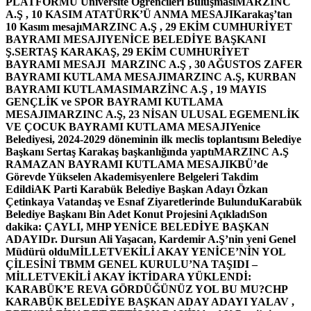
PLATFORMU Üniversite Öğrencileri Buluşması
MARZINC
A.Ş , 10 KASIM ATATÜRK’Ü ANMA MESAJI
Karakaş’tan
10 Kasım mesajı
MARZINC A.Ş , 29 EKİM CUMHURİYET
BAYRAMI MESAJI
YENİCE BELEDİYE BAŞKANI
Ş.SERTAŞ KARAKAŞ, 29 EKİM CUMHURİYET
BAYRAMI MESAJI
MARZINC A.Ş , 30 AĞUSTOS ZAFER
BAYRAMI KUTLAMA MESAJI
MARZINC A.Ş, KURBAN
BAYRAMI KUTLAMASI
MARZİNC A.Ş , 19 MAYIS
GENÇLİK ve SPOR BAYRAMI KUTLAMA
MESAJI
MARZINC A.Ş, 23 NİSAN ULUSAL EGEMENLİK
VE ÇOCUK BAYRAMI KUTLAMA MESAJI
Yenice
Belediyesi, 2024-2029 döneminin ilk meclis toplantısını Belediye
Başkanı Sertaş Karakaş başkanlığında yaptı
MARZINC A.Ş
RAMAZAN BAYRAMI KUTLAMA MESAJI
KBÜ’de
Görevde Yükselen Akademisyenlere Belgeleri Takdim
Edildi
AK Parti Karabük Belediye Başkan Adayı Özkan
Çetinkaya Vatandaş ve Esnaf Ziyaretlerinde Bulundu
Karabük
Belediye Başkanı Bin Adet Konut Projesini Açıkladı
Son
dakika: ÇAYLI, MHP YENİCE BELEDİYE BAŞKAN
ADAYI
Dr. Dursun Ali Yaşacan, Kardemir A.Ş’nin yeni Genel
Müdürü oldu
MİLLETVEKİLİ AKAY YENİCE’NİN YOL
ÇİLESİNİ TBMM GENEL KURULU’NA TAŞIDI –
MİLLETVEKİLİ AKAY İKTİDARA YÜKLENDİ:
KARABÜK’E REVA GÖRDÜĞÜNÜZ YOL BU MU?
CHP
KARABÜK BELEDİYE BAŞKAN ADAY ADAYI YALAV ,