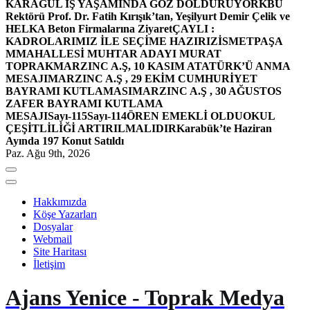
KARAGÜL İŞ YAŞAMINDA GÖZ DOLDURUYOR
KBÜ
Rektörü Prof. Dr. Fatih Kırışık’tan, Yeşilyurt Demir Çelik ve
HELKA Beton Firmalarına Ziyaret
ÇAYLI :
KADROLARIMIZ İLE SEÇİME HAZIRIZ
İSMETPAŞA
MMAHALLESİ MUHTAR ADAYI MURAT
TOPRAK
MARZINC A.Ş, 10 KASIM ATATÜRK’Ü ANMA
MESAJI
MARZINC A.Ş , 29 EKİM CUMHURİYET
BAYRAMI KUTLAMASI
MARZINC A.Ş , 30 AĞUSTOS
ZAFER BAYRAMI KUTLAMA
MESAJI
Sayı-115
Sayı-114
ÖREN EMEKLİ OLDU
OKUL
ÇEŞİTLİLİĞİ ARTIRILMALIDIR
Karabük’te Haziran
Ayında 197 Konut Satıldı
Paz. Ağu 9th, 2026
Hakkımızda
Köşe Yazarları
Dosyalar
Webmail
Site Haritası
İletişim
Ajans Yenice - Toprak Medya