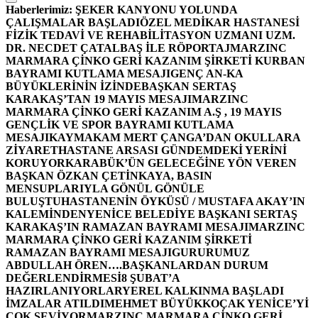
Haberlerimiz:
ŞEKER KANYONU YOLUNDA
ÇALIŞMALAR BAŞLADI
ÖZEL MEDİKAR HASTANESİ
FİZİK TEDAVİ VE REHABİLİTASYON UZMANI UZM.
DR. NECDET ÇATALBAŞ İLE RÖPORTAJ
MARZINC
MARMARA ÇİNKO GERİ KAZANIM ŞİRKETİ KURBAN
BAYRAMI KUTLAMA MESAJI
GENÇ AN-KA
BÜYÜKLERİNİN İZİNDE
BAŞKAN SERTAŞ
KARAKAŞ’TAN 19 MAYIS MESAJI
MARZINC
MARMARA ÇİNKO GERİ KAZANIM A.Ş , 19 MAYIS
GENÇLİK VE SPOR BAYRAMI KUTLAMA
MESAJI
KAYMAKAM MERT ÇANGA’DAN OKULLARA
ZİYARET
HASTANE ARSASI GÜNDEMDEKİ YERİNİ
KORUYOR
KARABÜK’ÜN GELECEĞİNE YÖN VEREN
BAŞKAN ÖZKAN ÇETİNKAYA, BASIN
MENSUPLARIYLA GÖNÜL GÖNÜLE
BULUŞTU
HASTANENİN ÖYKÜSÜ / MUSTAFA AKAY’IN
KALEMİNDEN
YENİCE BELEDİYE BAŞKANI SERTAŞ
KARAKAŞ’IN RAMAZAN BAYRAMI MESAJI
MARZINC
MARMARA ÇİNKO GERİ KAZANIM ŞİRKETİ
RAMAZAN BAYRAMI MESAJI
GURURUMUZ
ABDULLAH ÖREN….
BAŞKANLARDAN DURUM
DEĞERLENDİRMESİ
8 ŞUBAT’A
HAZIRLANIYORLAR
YEREL KALKINMA BAŞLADI
İMZALAR ATILDI
MEHMET BÜYÜKKOÇAK YENİCE’Yİ
ÇOK SEVİYOR
MARZINC MARMARA ÇİNKO GERİ