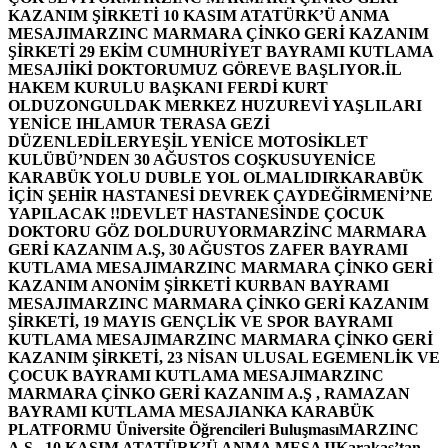
KAZANIM ŞİRKETİ 10 KASIM ATATÜRK’Ü ANMA
MESAJI
MARZINC MARMARA ÇİNKO GERİ KAZANIM
ŞİRKETİ 29 EKİM CUMHURİYET BAYRAMI KUTLAMA
MESAJI
İKİ DOKTORUMUZ GÖREVE BAŞLIYOR.
İL
HAKEM KURULU BAŞKANI FERDİ KURT
OLDU
ZONGULDAK MERKEZ HUZUREVİ YAŞLILARI
YENİCE IHLAMUR TERASA GEZİ
DÜZENLEDİLER
YEŞİL YENİCE MOTOSİKLET
KULÜBÜ’NDEN 30 AĞUSTOS COŞKUSU
YENİCE
KARABÜK YOLU DUBLE YOL OLMALIDIR
KARABÜK
İÇİN ŞEHİR HASTANESİ DEVREK ÇAYDEĞİRMENİ’NE
YAPILACAK !!
DEVLET HASTANESİNDE ÇOCUK
DOKTORU GÖZ DOLDURUYOR
MARZİNC MARMARA
GERİ KAZANIM A.Ş, 30 AĞUSTOS ZAFER BAYRAMI
KUTLAMA MESAJI
MARZINC MARMARA ÇİNKO GERİ
KAZANIM ANONİM ŞİRKETİ KURBAN BAYRAMI
MESAJI
MARZINC MARMARA ÇİNKO GERİ KAZANIM
ŞİRKETİ, 19 MAYIS GENÇLİK VE SPOR BAYRAMI
KUTLAMA MESAJI
MARZINC MARMARA ÇİNKO GERİ
KAZANIM ŞİRKETİ, 23 NİSAN ULUSAL EGEMENLİK VE
ÇOCUK BAYRAMI KUTLAMA MESAJI
MARZINC
MARMARA ÇİNKO GERİ KAZANIM A.Ş , RAMAZAN
BAYRAMI KUTLAMA MESAJI
ANKA KARABÜK
PLATFORMU Üniversite Öğrencileri Buluşması
MARZINC
A.Ş , 10 KASIM ATATÜRK’Ü ANMA MESAJI
Karakaş’tan