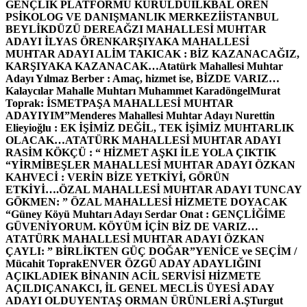
GENÇLİK PLATFORMU KURULDU
İLKBAL ÖREN
PSİKOLOG VE DANIŞMANLIK MERKEZİ
İSTANBUL
BEYLİKDÜZÜ DEREAĞZI MAHALLESİ MUHTAR
ADAYI İLYAS ÖREN
KARŞIYAKA MAHALLESİ
MUHTAR ADAYI ALİM TAKICAK : BİZ KAZANACAĞIZ,
KARŞIYAKA KAZANACAK…
Atatürk Mahallesi Muhtar
Adayı Yılmaz Berber : Amaç, hizmet ise, BİZDE VARIZ…
Kalaycılar Mahalle Muhtarı Muhammet Karadöngel
Murat
Toprak: İSMETPAŞA MAHALLESİ MUHTAR
ADAYIYIM”
Menderes Mahallesi Muhtar Adayı Nurettin
Elieyioğlu : EK İŞİMİZ DEĞİL, TEK İŞİMİZ MUHTARLIK
OLACAK…
ATATÜRK MAHALLESİ MUHTAR ADAYI
RASİM KÖKÇÜ : “ HİZMET AŞKI İLE YOLA ÇIKTIK
“
YİRMİBEŞLER MAHALLESİ MUHTAR ADAYI ÖZKAN
KAHVECİ : VERİN BİZE YETKİYİ, GÖRÜN
ETKİYİ….
ÖZAL MAHALLESİ MUHTAR ADAYI TUNCAY
GÖKMEN: ” ÖZAL MAHALLESİ HİZMETE DOYACAK
“
Güney Köyü Muhtarı Adayı Serdar Onat : GENÇLİĞİME
GÜVENİYORUM. KÖYÜM İÇİN BİZ DE VARIZ…
ATATÜRK MAHALLESİ MUHTAR ADAYI ÖZKAN
ÇAYLI: ” BİRLİKTEN GÜÇ DOĞAR”
YENİCE ve SEÇİM /
Mücahit Toprak
ENVER ÖZGÜ ADAY ADAYLIĞINI
AÇIKLADI
EK BİNANIN ACİL SERVİSİ HİZMETE
AÇILDI
ÇANAKCI, İL GENEL MECLİS ÜYESİ ADAY
ADAYI OLDU
YENTAŞ ORMAN ÜRÜNLERİ A.Ş
Turgut