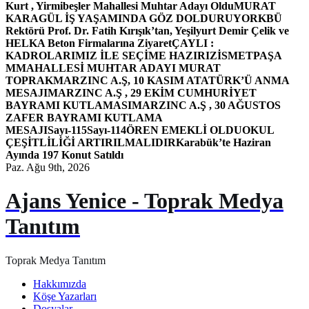
Kurt , Yirmibeşler Mahallesi Muhtar Adayı Oldu
MURAT
KARAGÜL İŞ YAŞAMINDA GÖZ DOLDURUYOR
KBÜ
Rektörü Prof. Dr. Fatih Kırışık’tan, Yeşilyurt Demir Çelik ve
HELKA Beton Firmalarına Ziyaret
ÇAYLI :
KADROLARIMIZ İLE SEÇİME HAZIRIZ
İSMETPAŞA
MMAHALLESİ MUHTAR ADAYI MURAT
TOPRAK
MARZINC A.Ş, 10 KASIM ATATÜRK’Ü ANMA
MESAJI
MARZINC A.Ş , 29 EKİM CUMHURİYET
BAYRAMI KUTLAMASI
MARZINC A.Ş , 30 AĞUSTOS
ZAFER BAYRAMI KUTLAMA
MESAJI
Sayı-115
Sayı-114
ÖREN EMEKLİ OLDU
OKUL
ÇEŞİTLİLİĞİ ARTIRILMALIDIR
Karabük’te Haziran
Ayında 197 Konut Satıldı
Paz. Ağu 9th, 2026
Ajans Yenice - Toprak Medya
Tanıtım
Toprak Medya Tanıtım
Hakkımızda
Köşe Yazarları
Dosyalar