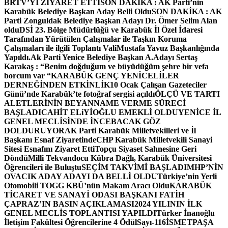
BRTV’Yİ ZİYARET ETTİ
SON DAKİKA : AK Parti’nin
Karabük Belediye Başkan Aday Belli Oldu
SON DAKİKA : AK
Parti Zonguldak Belediye Başkan Adayı Dr. Ömer Selim Alan
oldu
DSİ 23. Bölge Müdürlüğü ve Karabük İl Özel İdaresi
Tarafından Yürütülen Çalışmalar ile Taşkın Koruma
Çalışmaları ile ilgili Toplantı ValiMustafa Yavuz Başkanlığında
Yapıldı.
Ak Parti Yenice Belediye Başkan A.Adayı Sertaş
Karakaş : “Benim doğduğum ve büyüdüğüm şehre bir vefa
borcum var “
KARABÜK GENÇ YENİCELİLER
DERNEĞİNDEN ETKİNLİK
10 Ocak Çalışan Gazeteciler
Günü’nde Karabük’te fotoğraf sergisi açıldı
ÖLÇÜ VE TARTI
ALETLERİNİN BEYANNAME VERME SÜRECİ
BAŞLADI
CAHİT ELiYİOĞLU EMEKLİ OLDU
YENİCE İL
GENEL MECLİSİNDE İNCEBACAK GÖZ
DOLDURUYOR
AK Parti Karabük Milletvekilleri ve İl
Başkanı Esnaf Ziyaretinde
CHP Karabük Milletvekili Sanayi
Sitesi Esnafını Ziyaret Etti
Topçu Siyaset Sahnesine Geri
Döndü
Milli Tekvandocu Kübra Dağlı, Karabük Üniversitesi
Öğrencileri ile Buluştu
SEÇİM TAKVİMİ BAŞLADI
MHP’NİN
OVACIK ADAY ADAYI DA BELLİ OLDU
Türkiye’nin Yerli
Otomobili TOGG KBÜ’nün Makam Aracı Oldu
KARABÜK
TİCARET VE SANAYİ ODASI BAŞKANI FATİH
ÇAPRAZ’IN BASIN AÇIKLAMASI
2024 YILININ İLK
GENEL MECLİS TOPLANTISI YAPILDI
Türker İnanoğlu
İletişim Fakültesi Öğrencilerine 4 Ödül
Sayı-116
İSMETPAŞA