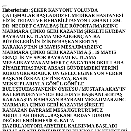
İçeriğe
atla
Haberlerimiz:
ŞEKER KANYONU YOLUNDA
ÇALIŞMALAR BAŞLADI
ÖZEL MEDİKAR HASTANESİ
FİZİK TEDAVİ VE REHABİLİTASYON UZMANI UZM.
DR. NECDET ÇATALBAŞ İLE RÖPORTAJ
MARZINC
MARMARA ÇİNKO GERİ KAZANIM ŞİRKETİ KURBAN
BAYRAMI KUTLAMA MESAJI
GENÇ AN-KA
BÜYÜKLERİNİN İZİNDE
BAŞKAN SERTAŞ
KARAKAŞ’TAN 19 MAYIS MESAJI
MARZINC
MARMARA ÇİNKO GERİ KAZANIM A.Ş , 19 MAYIS
GENÇLİK VE SPOR BAYRAMI KUTLAMA
MESAJI
KAYMAKAM MERT ÇANGA’DAN OKULLARA
ZİYARET
HASTANE ARSASI GÜNDEMDEKİ YERİNİ
KORUYOR
KARABÜK’ÜN GELECEĞİNE YÖN VEREN
BAŞKAN ÖZKAN ÇETİNKAYA, BASIN
MENSUPLARIYLA GÖNÜL GÖNÜLE
BULUŞTU
HASTANENİN ÖYKÜSÜ / MUSTAFA AKAY’IN
KALEMİNDEN
YENİCE BELEDİYE BAŞKANI SERTAŞ
KARAKAŞ’IN RAMAZAN BAYRAMI MESAJI
MARZINC
MARMARA ÇİNKO GERİ KAZANIM ŞİRKETİ
RAMAZAN BAYRAMI MESAJI
GURURUMUZ
ABDULLAH ÖREN….
BAŞKANLARDAN DURUM
DEĞERLENDİRMESİ
8 ŞUBAT’A
HAZIRLANIYORLAR
YEREL KALKINMA BAŞLADI