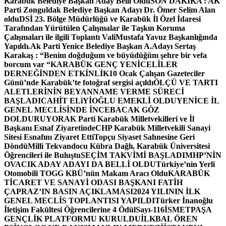
Karabük Belediye Başkan Aday Belli Oldu
SON DAKİKA : AK
Parti Zonguldak Belediye Başkan Adayı Dr. Ömer Selim Alan
oldu
DSİ 23. Bölge Müdürlüğü ve Karabük İl Özel İdaresi
Tarafından Yürütülen Çalışmalar ile Taşkın Koruma
Çalışmaları ile ilgili Toplantı ValiMustafa Yavuz Başkanlığında
Yapıldı.
Ak Parti Yenice Belediye Başkan A.Adayı Sertaş
Karakaş : “Benim doğduğum ve büyüdüğüm şehre bir vefa
borcum var “
KARABÜK GENÇ YENİCELİLER
DERNEĞİNDEN ETKİNLİK
10 Ocak Çalışan Gazeteciler
Günü’nde Karabük’te fotoğraf sergisi açıldı
ÖLÇÜ VE TARTI
ALETLERİNİN BEYANNAME VERME SÜRECİ
BAŞLADI
CAHİT ELiYİOĞLU EMEKLİ OLDU
YENİCE İL
GENEL MECLİSİNDE İNCEBACAK GÖZ
DOLDURUYOR
AK Parti Karabük Milletvekilleri ve İl
Başkanı Esnaf Ziyaretinde
CHP Karabük Milletvekili Sanayi
Sitesi Esnafını Ziyaret Etti
Topçu Siyaset Sahnesine Geri
Döndü
Milli Tekvandocu Kübra Dağlı, Karabük Üniversitesi
Öğrencileri ile Buluştu
SEÇİM TAKVİMİ BAŞLADI
MHP’NİN
OVACIK ADAY ADAYI DA BELLİ OLDU
Türkiye’nin Yerli
Otomobili TOGG KBÜ’nün Makam Aracı Oldu
KARABÜK
TİCARET VE SANAYİ ODASI BAŞKANI FATİH
ÇAPRAZ’IN BASIN AÇIKLAMASI
2024 YILININ İLK
GENEL MECLİS TOPLANTISI YAPILDI
Türker İnanoğlu
İletişim Fakültesi Öğrencilerine 4 Ödül
Sayı-116
İSMETPAŞA
GENÇLİK PLATFORMU KURULDU
İLKBAL ÖREN