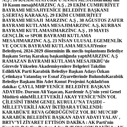
10 Kasım mesajı
MARZINC A.Ş , 29 EKİM CUMHURİYET
BAYRAMI MESAJI
YENİCE BELEDİYE BAŞKANI
Ş.SERTAŞ KARAKAŞ, 29 EKİM CUMHURİYET
BAYRAMI MESAJI
MARZINC A.Ş , 30 AĞUSTOS ZAFER
BAYRAMI KUTLAMA MESAJI
MARZINC A.Ş, KURBAN
BAYRAMI KUTLAMASI
MARZİNC A.Ş , 19 MAYIS
GENÇLİK ve SPOR BAYRAMI KUTLAMA
MESAJI
MARZINC A.Ş, 23 NİSAN ULUSAL EGEMENLİK
VE ÇOCUK BAYRAMI KUTLAMA MESAJI
Yenice
Belediyesi, 2024-2029 döneminin ilk meclis toplantısını Belediye
Başkanı Sertaş Karakaş başkanlığında yaptı
MARZINC A.Ş
RAMAZAN BAYRAMI KUTLAMA MESAJI
KBÜ’de
Görevde Yükselen Akademisyenlere Belgeleri Takdim
Edildi
AK Parti Karabük Belediye Başkan Adayı Özkan
Çetinkaya Vatandaş ve Esnaf Ziyaretlerinde Bulundu
Karabük
Belediye Başkanı Bin Adet Konut Projesini Açıkladı
Son
dakika: ÇAYLI, MHP YENİCE BELEDİYE BAŞKAN
ADAYI
Dr. Dursun Ali Yaşacan, Kardemir A.Ş’nin yeni Genel
Müdürü oldu
MİLLETVEKİLİ AKAY YENİCE’NİN YOL
ÇİLESİNİ TBMM GENEL KURULU’NA TAŞIDI –
MİLLETVEKİLİ AKAY İKTİDARA YÜKLENDİ:
KARABÜK’E REVA GÖRDÜĞÜNÜZ YOL BU MU?
CHP
KARABÜK BELEDİYE BAŞKAN ADAY ADAYI YALAV ,
BRTV’Yİ ZİYARET ETTİ
SON DAKİKA : AK Parti’nin