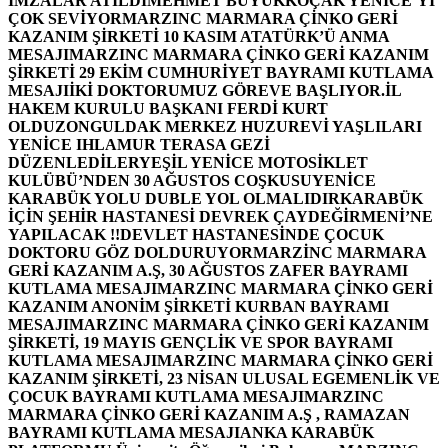
İMZALAR ATILDI
MEHMET BÜYÜKKOÇAK YENİCE’Yİ
ÇOK SEVİYOR
MARZINC MARMARA ÇİNKO GERİ
KAZANIM ŞİRKETİ 10 KASIM ATATÜRK’Ü ANMA
MESAJI
MARZINC MARMARA ÇİNKO GERİ KAZANIM
ŞİRKETİ 29 EKİM CUMHURİYET BAYRAMI KUTLAMA
MESAJI
İKİ DOKTORUMUZ GÖREVE BAŞLIYOR.
İL
HAKEM KURULU BAŞKANI FERDİ KURT
OLDU
ZONGULDAK MERKEZ HUZUREVİ YAŞLILARI
YENİCE IHLAMUR TERASA GEZİ
DÜZENLEDİLER
YEŞİL YENİCE MOTOSİKLET
KULÜBÜ’NDEN 30 AĞUSTOS COŞKUSU
YENİCE
KARABÜK YOLU DUBLE YOL OLMALIDIR
KARABÜK
İÇİN ŞEHİR HASTANESİ DEVREK ÇAYDEĞİRMENİ’NE
YAPILACAK !!
DEVLET HASTANESİNDE ÇOCUK
DOKTORU GÖZ DOLDURUYOR
MARZİNC MARMARA
GERİ KAZANIM A.Ş, 30 AĞUSTOS ZAFER BAYRAMI
KUTLAMA MESAJI
MARZINC MARMARA ÇİNKO GERİ
KAZANIM ANONİM ŞİRKETİ KURBAN BAYRAMI
MESAJI
MARZINC MARMARA ÇİNKO GERİ KAZANIM
ŞİRKETİ, 19 MAYIS GENÇLİK VE SPOR BAYRAMI
KUTLAMA MESAJI
MARZINC MARMARA ÇİNKO GERİ
KAZANIM ŞİRKETİ, 23 NİSAN ULUSAL EGEMENLİK VE
ÇOCUK BAYRAMI KUTLAMA MESAJI
MARZINC
MARMARA ÇİNKO GERİ KAZANIM A.Ş , RAMAZAN
BAYRAMI KUTLAMA MESAJI
ANKA KARABÜK