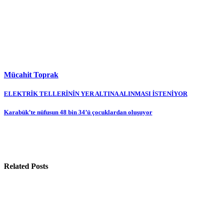
Mücahit Toprak
Yazı
ELEKTRİK TELLERİNİN YER ALTINA ALINMASI İSTENİYOR
gezinmesi
Karabük’te nüfusun 48 bin 34’ü çocuklardan oluşuyor
Related Posts