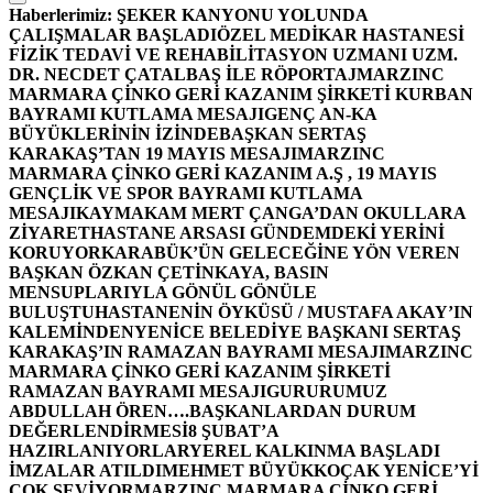
Haberlerimiz:
ŞEKER KANYONU YOLUNDA
ÇALIŞMALAR BAŞLADI
ÖZEL MEDİKAR HASTANESİ
FİZİK TEDAVİ VE REHABİLİTASYON UZMANI UZM.
DR. NECDET ÇATALBAŞ İLE RÖPORTAJ
MARZINC
MARMARA ÇİNKO GERİ KAZANIM ŞİRKETİ KURBAN
BAYRAMI KUTLAMA MESAJI
GENÇ AN-KA
BÜYÜKLERİNİN İZİNDE
BAŞKAN SERTAŞ
KARAKAŞ’TAN 19 MAYIS MESAJI
MARZINC
MARMARA ÇİNKO GERİ KAZANIM A.Ş , 19 MAYIS
GENÇLİK VE SPOR BAYRAMI KUTLAMA
MESAJI
KAYMAKAM MERT ÇANGA’DAN OKULLARA
ZİYARET
HASTANE ARSASI GÜNDEMDEKİ YERİNİ
KORUYOR
KARABÜK’ÜN GELECEĞİNE YÖN VEREN
BAŞKAN ÖZKAN ÇETİNKAYA, BASIN
MENSUPLARIYLA GÖNÜL GÖNÜLE
BULUŞTU
HASTANENİN ÖYKÜSÜ / MUSTAFA AKAY’IN
KALEMİNDEN
YENİCE BELEDİYE BAŞKANI SERTAŞ
KARAKAŞ’IN RAMAZAN BAYRAMI MESAJI
MARZINC
MARMARA ÇİNKO GERİ KAZANIM ŞİRKETİ
RAMAZAN BAYRAMI MESAJI
GURURUMUZ
ABDULLAH ÖREN….
BAŞKANLARDAN DURUM
DEĞERLENDİRMESİ
8 ŞUBAT’A
HAZIRLANIYORLAR
YEREL KALKINMA BAŞLADI
İMZALAR ATILDI
MEHMET BÜYÜKKOÇAK YENİCE’Yİ
ÇOK SEVİYOR
MARZINC MARMARA ÇİNKO GERİ