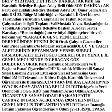
BRTV’Yİ ZİYARET ETTİ
SON DAKİKA : AK Parti’nin
Karabük Belediye Başkan Aday Belli Oldu
SON DAKİKA : AK
Parti Zonguldak Belediye Başkan Adayı Dr. Ömer Selim Alan
oldu
DSİ 23. Bölge Müdürlüğü ve Karabük İl Özel İdaresi
Tarafından Yürütülen Çalışmalar ile Taşkın Koruma
Çalışmaları ile ilgili Toplantı ValiMustafa Yavuz Başkanlığında
Yapıldı.
Ak Parti Yenice Belediye Başkan A.Adayı Sertaş
Karakaş : “Benim doğduğum ve büyüdüğüm şehre bir vefa
borcum var “
KARABÜK GENÇ YENİCELİLER
DERNEĞİNDEN ETKİNLİK
10 Ocak Çalışan Gazeteciler
Günü’nde Karabük’te fotoğraf sergisi açıldı
ÖLÇÜ VE TARTI
ALETLERİNİN BEYANNAME VERME SÜRECİ
BAŞLADI
CAHİT ELiYİOĞLU EMEKLİ OLDU
YENİCE İL
GENEL MECLİSİNDE İNCEBACAK GÖZ
DOLDURUYOR
AK Parti Karabük Milletvekilleri ve İl
Başkanı Esnaf Ziyaretinde
CHP Karabük Milletvekili Sanayi
Sitesi Esnafını Ziyaret Etti
Topçu Siyaset Sahnesine Geri
Döndü
Milli Tekvandocu Kübra Dağlı, Karabük Üniversitesi
Öğrencileri ile Buluştu
SEÇİM TAKVİMİ BAŞLADI
MHP’NİN
OVACIK ADAY ADAYI DA BELLİ OLDU
Türkiye’nin Yerli
Otomobili TOGG KBÜ’nün Makam Aracı Oldu
KARABÜK
TİCARET VE SANAYİ ODASI BAŞKANI FATİH
ÇAPRAZ’IN BASIN AÇIKLAMASI
2024 YILININ İLK
GENEL MECLİS TOPLANTISI YAPILDI
Türker İnanoğlu
İletişim Fakültesi Öğrencilerine 4 Ödül
Sayı-116
İSMETPAŞA