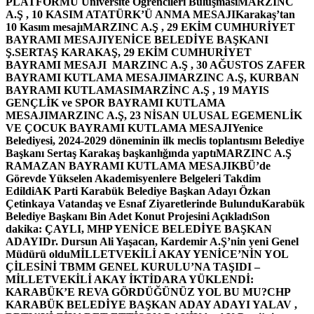
PLATFORMU Üniversite Öğrencileri Buluşması
MARZINC
A.Ş , 10 KASIM ATATÜRK’Ü ANMA MESAJI
Karakaş’tan
10 Kasım mesajı
MARZINC A.Ş , 29 EKİM CUMHURİYET
BAYRAMI MESAJI
YENİCE BELEDİYE BAŞKANI
Ş.SERTAŞ KARAKAŞ, 29 EKİM CUMHURİYET
BAYRAMI MESAJI
MARZINC A.Ş , 30 AĞUSTOS ZAFER
BAYRAMI KUTLAMA MESAJI
MARZINC A.Ş, KURBAN
BAYRAMI KUTLAMASI
MARZİNC A.Ş , 19 MAYIS
GENÇLİK ve SPOR BAYRAMI KUTLAMA
MESAJI
MARZINC A.Ş, 23 NİSAN ULUSAL EGEMENLİK
VE ÇOCUK BAYRAMI KUTLAMA MESAJI
Yenice
Belediyesi, 2024-2029 döneminin ilk meclis toplantısını Belediye
Başkanı Sertaş Karakaş başkanlığında yaptı
MARZINC A.Ş
RAMAZAN BAYRAMI KUTLAMA MESAJI
KBÜ’de
Görevde Yükselen Akademisyenlere Belgeleri Takdim
Edildi
AK Parti Karabük Belediye Başkan Adayı Özkan
Çetinkaya Vatandaş ve Esnaf Ziyaretlerinde Bulundu
Karabük
Belediye Başkanı Bin Adet Konut Projesini Açıkladı
Son
dakika: ÇAYLI, MHP YENİCE BELEDİYE BAŞKAN
ADAYI
Dr. Dursun Ali Yaşacan, Kardemir A.Ş’nin yeni Genel
Müdürü oldu
MİLLETVEKİLİ AKAY YENİCE’NİN YOL
ÇİLESİNİ TBMM GENEL KURULU’NA TAŞIDI –
MİLLETVEKİLİ AKAY İKTİDARA YÜKLENDİ:
KARABÜK’E REVA GÖRDÜĞÜNÜZ YOL BU MU?
CHP
KARABÜK BELEDİYE BAŞKAN ADAY ADAYI YALAV ,