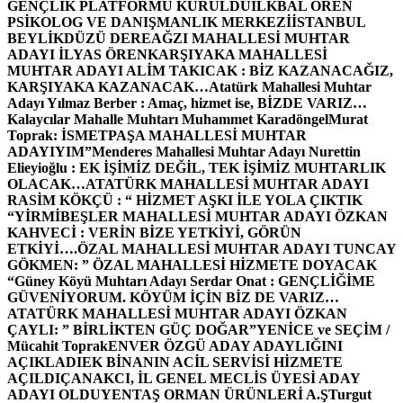
GENÇLİK PLATFORMU KURULDU
İLKBAL ÖREN
PSİKOLOG VE DANIŞMANLIK MERKEZİ
İSTANBUL
BEYLİKDÜZÜ DEREAĞZI MAHALLESİ MUHTAR
ADAYI İLYAS ÖREN
KARŞIYAKA MAHALLESİ
MUHTAR ADAYI ALİM TAKICAK : BİZ KAZANACAĞIZ,
KARŞIYAKA KAZANACAK…
Atatürk Mahallesi Muhtar
Adayı Yılmaz Berber : Amaç, hizmet ise, BİZDE VARIZ…
Kalaycılar Mahalle Muhtarı Muhammet Karadöngel
Murat
Toprak: İSMETPAŞA MAHALLESİ MUHTAR
ADAYIYIM”
Menderes Mahallesi Muhtar Adayı Nurettin
Elieyioğlu : EK İŞİMİZ DEĞİL, TEK İŞİMİZ MUHTARLIK
OLACAK…
ATATÜRK MAHALLESİ MUHTAR ADAYI
RASİM KÖKÇÜ : “ HİZMET AŞKI İLE YOLA ÇIKTIK
“
YİRMİBEŞLER MAHALLESİ MUHTAR ADAYI ÖZKAN
KAHVECİ : VERİN BİZE YETKİYİ, GÖRÜN
ETKİYİ….
ÖZAL MAHALLESİ MUHTAR ADAYI TUNCAY
GÖKMEN: ” ÖZAL MAHALLESİ HİZMETE DOYACAK
“
Güney Köyü Muhtarı Adayı Serdar Onat : GENÇLİĞİME
GÜVENİYORUM. KÖYÜM İÇİN BİZ DE VARIZ…
ATATÜRK MAHALLESİ MUHTAR ADAYI ÖZKAN
ÇAYLI: ” BİRLİKTEN GÜÇ DOĞAR”
YENİCE ve SEÇİM /
Mücahit Toprak
ENVER ÖZGÜ ADAY ADAYLIĞINI
AÇIKLADI
EK BİNANIN ACİL SERVİSİ HİZMETE
AÇILDI
ÇANAKCI, İL GENEL MECLİS ÜYESİ ADAY
ADAYI OLDU
YENTAŞ ORMAN ÜRÜNLERİ A.Ş
Turgut