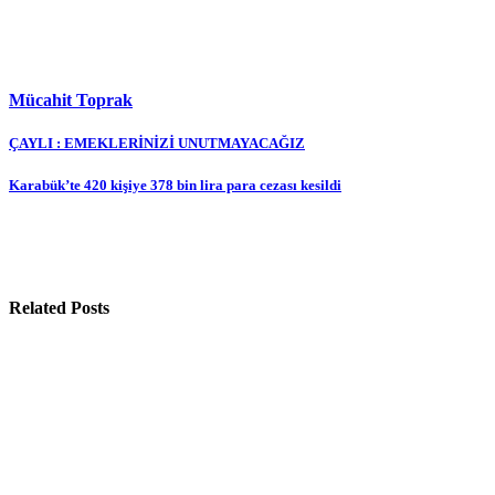
Mücahit Toprak
Yazı
ÇAYLI : EMEKLERİNİZİ UNUTMAYACAĞIZ
gezinmesi
Karabük’te 420 kişiye 378 bin lira para cezası kesildi
Related Posts