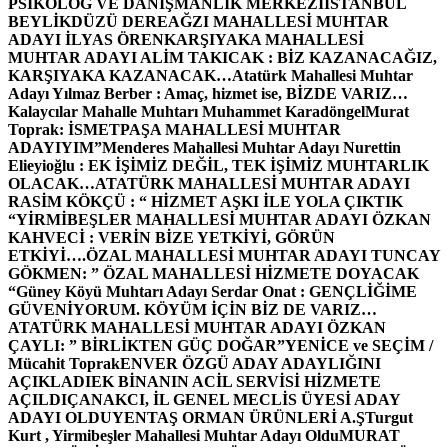
PSİKOLOG VE DANIŞMANLIK MERKEZİ
İSTANBUL
BEYLİKDÜZÜ DEREAĞZI MAHALLESİ MUHTAR
ADAYI İLYAS ÖREN
KARŞIYAKA MAHALLESİ
MUHTAR ADAYI ALİM TAKICAK : BİZ KAZANACAĞIZ,
KARŞIYAKA KAZANACAK…
Atatürk Mahallesi Muhtar
Adayı Yılmaz Berber : Amaç, hizmet ise, BİZDE VARIZ…
Kalaycılar Mahalle Muhtarı Muhammet Karadöngel
Murat
Toprak: İSMETPAŞA MAHALLESİ MUHTAR
ADAYIYIM”
Menderes Mahallesi Muhtar Adayı Nurettin
Elieyioğlu : EK İŞİMİZ DEĞİL, TEK İŞİMİZ MUHTARLIK
OLACAK…
ATATÜRK MAHALLESİ MUHTAR ADAYI
RASİM KÖKÇÜ : “ HİZMET AŞKI İLE YOLA ÇIKTIK
“
YİRMİBEŞLER MAHALLESİ MUHTAR ADAYI ÖZKAN
KAHVECİ : VERİN BİZE YETKİYİ, GÖRÜN
ETKİYİ….
ÖZAL MAHALLESİ MUHTAR ADAYI TUNCAY
GÖKMEN: ” ÖZAL MAHALLESİ HİZMETE DOYACAK
“
Güney Köyü Muhtarı Adayı Serdar Onat : GENÇLİĞİME
GÜVENİYORUM. KÖYÜM İÇİN BİZ DE VARIZ…
ATATÜRK MAHALLESİ MUHTAR ADAYI ÖZKAN
ÇAYLI: ” BİRLİKTEN GÜÇ DOĞAR”
YENİCE ve SEÇİM /
Mücahit Toprak
ENVER ÖZGÜ ADAY ADAYLIĞINI
AÇIKLADI
EK BİNANIN ACİL SERVİSİ HİZMETE
AÇILDI
ÇANAKCI, İL GENEL MECLİS ÜYESİ ADAY
ADAYI OLDU
YENTAŞ ORMAN ÜRÜNLERİ A.Ş
Turgut
Kurt , Yirmibeşler Mahallesi Muhtar Adayı Oldu
MURAT