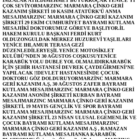
İMZALAR ATILDI
MEHMET BÜYÜKKOÇAK YENİCE’Yİ
ÇOK SEVİYOR
MARZINC MARMARA ÇİNKO GERİ
KAZANIM ŞİRKETİ 10 KASIM ATATÜRK’Ü ANMA
MESAJI
MARZINC MARMARA ÇİNKO GERİ KAZANIM
ŞİRKETİ 29 EKİM CUMHURİYET BAYRAMI KUTLAMA
MESAJI
İKİ DOKTORUMUZ GÖREVE BAŞLIYOR.
İL
HAKEM KURULU BAŞKANI FERDİ KURT
OLDU
ZONGULDAK MERKEZ HUZUREVİ YAŞLILARI
YENİCE IHLAMUR TERASA GEZİ
DÜZENLEDİLER
YEŞİL YENİCE MOTOSİKLET
KULÜBÜ’NDEN 30 AĞUSTOS COŞKUSU
YENİCE
KARABÜK YOLU DUBLE YOL OLMALIDIR
KARABÜK
İÇİN ŞEHİR HASTANESİ DEVREK ÇAYDEĞİRMENİ’NE
YAPILACAK !!
DEVLET HASTANESİNDE ÇOCUK
DOKTORU GÖZ DOLDURUYOR
MARZİNC MARMARA
GERİ KAZANIM A.Ş, 30 AĞUSTOS ZAFER BAYRAMI
KUTLAMA MESAJI
MARZINC MARMARA ÇİNKO GERİ
KAZANIM ANONİM ŞİRKETİ KURBAN BAYRAMI
MESAJI
MARZINC MARMARA ÇİNKO GERİ KAZANIM
ŞİRKETİ, 19 MAYIS GENÇLİK VE SPOR BAYRAMI
KUTLAMA MESAJI
MARZINC MARMARA ÇİNKO GERİ
KAZANIM ŞİRKETİ, 23 NİSAN ULUSAL EGEMENLİK VE
ÇOCUK BAYRAMI KUTLAMA MESAJI
MARZINC
MARMARA ÇİNKO GERİ KAZANIM A.Ş , RAMAZAN
BAYRAMI KUTLAMA MESAJI
ANKA KARABÜK