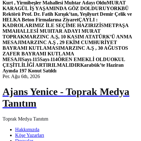
Kurt , Yirmibeşler Mahallesi Muhtar Adayı Oldu
MURAT
KARAGÜL İŞ YAŞAMINDA GÖZ DOLDURUYOR
KBÜ
Rektörü Prof. Dr. Fatih Kırışık’tan, Yeşilyurt Demir Çelik ve
HELKA Beton Firmalarına Ziyaret
ÇAYLI :
KADROLARIMIZ İLE SEÇİME HAZIRIZ
İSMETPAŞA
MMAHALLESİ MUHTAR ADAYI MURAT
TOPRAK
MARZINC A.Ş, 10 KASIM ATATÜRK’Ü ANMA
MESAJI
MARZINC A.Ş , 29 EKİM CUMHURİYET
BAYRAMI KUTLAMASI
MARZINC A.Ş , 30 AĞUSTOS
ZAFER BAYRAMI KUTLAMA
MESAJI
Sayı-115
Sayı-114
ÖREN EMEKLİ OLDU
OKUL
ÇEŞİTLİLİĞİ ARTIRILMALIDIR
Karabük’te Haziran
Ayında 197 Konut Satıldı
Per. Ağu 6th, 2026
Ajans Yenice - Toprak Medya
Tanıtım
Toprak Medya Tanıtım
Hakkımızda
Köşe Yazarları
Dosyalar