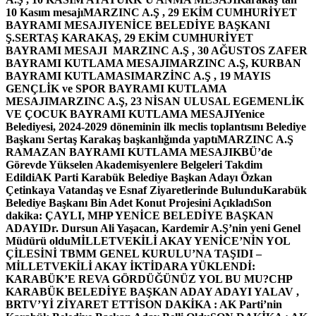
10 Kasım mesajı
MARZINC A.Ş , 29 EKİM CUMHURİYET
BAYRAMI MESAJI
YENİCE BELEDİYE BAŞKANI
Ş.SERTAŞ KARAKAŞ, 29 EKİM CUMHURİYET
BAYRAMI MESAJI
MARZINC A.Ş , 30 AĞUSTOS ZAFER
BAYRAMI KUTLAMA MESAJI
MARZINC A.Ş, KURBAN
BAYRAMI KUTLAMASI
MARZİNC A.Ş , 19 MAYIS
GENÇLİK ve SPOR BAYRAMI KUTLAMA
MESAJI
MARZINC A.Ş, 23 NİSAN ULUSAL EGEMENLİK
VE ÇOCUK BAYRAMI KUTLAMA MESAJI
Yenice
Belediyesi, 2024-2029 döneminin ilk meclis toplantısını Belediye
Başkanı Sertaş Karakaş başkanlığında yaptı
MARZINC A.Ş
RAMAZAN BAYRAMI KUTLAMA MESAJI
KBÜ’de
Görevde Yükselen Akademisyenlere Belgeleri Takdim
Edildi
AK Parti Karabük Belediye Başkan Adayı Özkan
Çetinkaya Vatandaş ve Esnaf Ziyaretlerinde Bulundu
Karabük
Belediye Başkanı Bin Adet Konut Projesini Açıkladı
Son
dakika: ÇAYLI, MHP YENİCE BELEDİYE BAŞKAN
ADAYI
Dr. Dursun Ali Yaşacan, Kardemir A.Ş’nin yeni Genel
Müdürü oldu
MİLLETVEKİLİ AKAY YENİCE’NİN YOL
ÇİLESİNİ TBMM GENEL KURULU’NA TAŞIDI –
MİLLETVEKİLİ AKAY İKTİDARA YÜKLENDİ:
KARABÜK’E REVA GÖRDÜĞÜNÜZ YOL BU MU?
CHP
KARABÜK BELEDİYE BAŞKAN ADAY ADAYI YALAV ,
BRTV’Yİ ZİYARET ETTİ
SON DAKİKA : AK Parti’nin