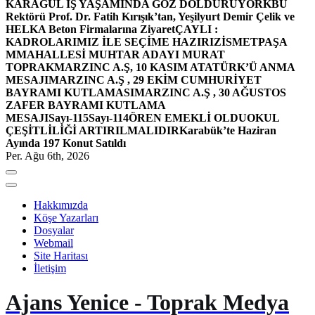
KARAGÜL İŞ YAŞAMINDA GÖZ DOLDURUYOR
KBÜ
Rektörü Prof. Dr. Fatih Kırışık’tan, Yeşilyurt Demir Çelik ve
HELKA Beton Firmalarına Ziyaret
ÇAYLI :
KADROLARIMIZ İLE SEÇİME HAZIRIZ
İSMETPAŞA
MMAHALLESİ MUHTAR ADAYI MURAT
TOPRAK
MARZINC A.Ş, 10 KASIM ATATÜRK’Ü ANMA
MESAJI
MARZINC A.Ş , 29 EKİM CUMHURİYET
BAYRAMI KUTLAMASI
MARZINC A.Ş , 30 AĞUSTOS
ZAFER BAYRAMI KUTLAMA
MESAJI
Sayı-115
Sayı-114
ÖREN EMEKLİ OLDU
OKUL
ÇEŞİTLİLİĞİ ARTIRILMALIDIR
Karabük’te Haziran
Ayında 197 Konut Satıldı
Per. Ağu 6th, 2026
Hakkımızda
Köşe Yazarları
Dosyalar
Webmail
Site Haritası
İletişim
Ajans Yenice - Toprak Medya