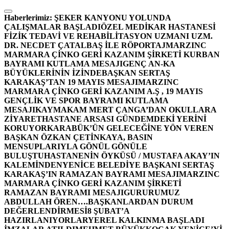
İçeriğe
atla
Haberlerimiz:
ŞEKER KANYONU YOLUNDA
ÇALIŞMALAR BAŞLADI
ÖZEL MEDİKAR HASTANESİ
FİZİK TEDAVİ VE REHABİLİTASYON UZMANI UZM.
DR. NECDET ÇATALBAŞ İLE RÖPORTAJ
MARZINC
MARMARA ÇİNKO GERİ KAZANIM ŞİRKETİ KURBAN
BAYRAMI KUTLAMA MESAJI
GENÇ AN-KA
BÜYÜKLERİNİN İZİNDE
BAŞKAN SERTAŞ
KARAKAŞ’TAN 19 MAYIS MESAJI
MARZINC
MARMARA ÇİNKO GERİ KAZANIM A.Ş , 19 MAYIS
GENÇLİK VE SPOR BAYRAMI KUTLAMA
MESAJI
KAYMAKAM MERT ÇANGA’DAN OKULLARA
ZİYARET
HASTANE ARSASI GÜNDEMDEKİ YERİNİ
KORUYOR
KARABÜK’ÜN GELECEĞİNE YÖN VEREN
BAŞKAN ÖZKAN ÇETİNKAYA, BASIN
MENSUPLARIYLA GÖNÜL GÖNÜLE
BULUŞTU
HASTANENİN ÖYKÜSÜ / MUSTAFA AKAY’IN
KALEMİNDEN
YENİCE BELEDİYE BAŞKANI SERTAŞ
KARAKAŞ’IN RAMAZAN BAYRAMI MESAJI
MARZINC
MARMARA ÇİNKO GERİ KAZANIM ŞİRKETİ
RAMAZAN BAYRAMI MESAJI
GURURUMUZ
ABDULLAH ÖREN….
BAŞKANLARDAN DURUM
DEĞERLENDİRMESİ
8 ŞUBAT’A
HAZIRLANIYORLAR
YEREL KALKINMA BAŞLADI