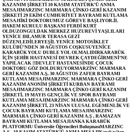
KAZANIM ŞİRKETİ 10 KASIM ATATÜRK’Ü ANMA
MESAJI
MARZINC MARMARA ÇİNKO GERİ KAZANIM
ŞİRKETİ 29 EKİM CUMHURİYET BAYRAMI KUTLAMA
MESAJI
İKİ DOKTORUMUZ GÖREVE BAŞLIYOR.
İL
HAKEM KURULU BAŞKANI FERDİ KURT
OLDU
ZONGULDAK MERKEZ HUZUREVİ YAŞLILARI
YENİCE IHLAMUR TERASA GEZİ
DÜZENLEDİLER
YEŞİL YENİCE MOTOSİKLET
KULÜBÜ’NDEN 30 AĞUSTOS COŞKUSU
YENİCE
KARABÜK YOLU DUBLE YOL OLMALIDIR
KARABÜK
İÇİN ŞEHİR HASTANESİ DEVREK ÇAYDEĞİRMENİ’NE
YAPILACAK !!
DEVLET HASTANESİNDE ÇOCUK
DOKTORU GÖZ DOLDURUYOR
MARZİNC MARMARA
GERİ KAZANIM A.Ş, 30 AĞUSTOS ZAFER BAYRAMI
KUTLAMA MESAJI
MARZINC MARMARA ÇİNKO GERİ
KAZANIM ANONİM ŞİRKETİ KURBAN BAYRAMI
MESAJI
MARZINC MARMARA ÇİNKO GERİ KAZANIM
ŞİRKETİ, 19 MAYIS GENÇLİK VE SPOR BAYRAMI
KUTLAMA MESAJI
MARZINC MARMARA ÇİNKO GERİ
KAZANIM ŞİRKETİ, 23 NİSAN ULUSAL EGEMENLİK VE
ÇOCUK BAYRAMI KUTLAMA MESAJI
MARZINC
MARMARA ÇİNKO GERİ KAZANIM A.Ş , RAMAZAN
BAYRAMI KUTLAMA MESAJI
ANKA KARABÜK
PLATFORMU Üniversite Öğrencileri Buluşması
MARZINC
A.Ş , 10 KASIM ATATÜRK’Ü ANMA MESAJI
Karakaş’tan