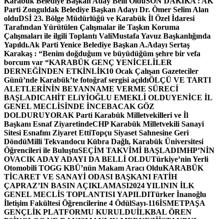
Karabük Belediye Başkan Aday Belli Oldu
SON DAKİKA : AK
Parti Zonguldak Belediye Başkan Adayı Dr. Ömer Selim Alan
oldu
DSİ 23. Bölge Müdürlüğü ve Karabük İl Özel İdaresi
Tarafından Yürütülen Çalışmalar ile Taşkın Koruma
Çalışmaları ile ilgili Toplantı ValiMustafa Yavuz Başkanlığında
Yapıldı.
Ak Parti Yenice Belediye Başkan A.Adayı Sertaş
Karakaş : “Benim doğduğum ve büyüdüğüm şehre bir vefa
borcum var “
KARABÜK GENÇ YENİCELİLER
DERNEĞİNDEN ETKİNLİK
10 Ocak Çalışan Gazeteciler
Günü’nde Karabük’te fotoğraf sergisi açıldı
ÖLÇÜ VE TARTI
ALETLERİNİN BEYANNAME VERME SÜRECİ
BAŞLADI
CAHİT ELiYİOĞLU EMEKLİ OLDU
YENİCE İL
GENEL MECLİSİNDE İNCEBACAK GÖZ
DOLDURUYOR
AK Parti Karabük Milletvekilleri ve İl
Başkanı Esnaf Ziyaretinde
CHP Karabük Milletvekili Sanayi
Sitesi Esnafını Ziyaret Etti
Topçu Siyaset Sahnesine Geri
Döndü
Milli Tekvandocu Kübra Dağlı, Karabük Üniversitesi
Öğrencileri ile Buluştu
SEÇİM TAKVİMİ BAŞLADI
MHP’NİN
OVACIK ADAY ADAYI DA BELLİ OLDU
Türkiye’nin Yerli
Otomobili TOGG KBÜ’nün Makam Aracı Oldu
KARABÜK
TİCARET VE SANAYİ ODASI BAŞKANI FATİH
ÇAPRAZ’IN BASIN AÇIKLAMASI
2024 YILININ İLK
GENEL MECLİS TOPLANTISI YAPILDI
Türker İnanoğlu
İletişim Fakültesi Öğrencilerine 4 Ödül
Sayı-116
İSMETPAŞA
GENÇLİK PLATFORMU KURULDU
İLKBAL ÖREN