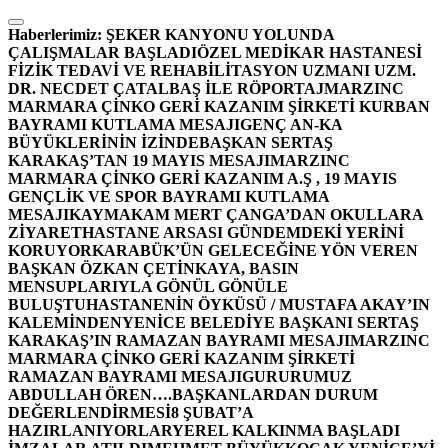
İçeriğe
atla
Haberlerimiz:
ŞEKER KANYONU YOLUNDA
ÇALIŞMALAR BAŞLADI
ÖZEL MEDİKAR HASTANESİ
FİZİK TEDAVİ VE REHABİLİTASYON UZMANI UZM.
DR. NECDET ÇATALBAŞ İLE RÖPORTAJ
MARZINC
MARMARA ÇİNKO GERİ KAZANIM ŞİRKETİ KURBAN
BAYRAMI KUTLAMA MESAJI
GENÇ AN-KA
BÜYÜKLERİNİN İZİNDE
BAŞKAN SERTAŞ
KARAKAŞ’TAN 19 MAYIS MESAJI
MARZINC
MARMARA ÇİNKO GERİ KAZANIM A.Ş , 19 MAYIS
GENÇLİK VE SPOR BAYRAMI KUTLAMA
MESAJI
KAYMAKAM MERT ÇANGA’DAN OKULLARA
ZİYARET
HASTANE ARSASI GÜNDEMDEKİ YERİNİ
KORUYOR
KARABÜK’ÜN GELECEĞİNE YÖN VEREN
BAŞKAN ÖZKAN ÇETİNKAYA, BASIN
MENSUPLARIYLA GÖNÜL GÖNÜLE
BULUŞTU
HASTANENİN ÖYKÜSÜ / MUSTAFA AKAY’IN
KALEMİNDEN
YENİCE BELEDİYE BAŞKANI SERTAŞ
KARAKAŞ’IN RAMAZAN BAYRAMI MESAJI
MARZINC
MARMARA ÇİNKO GERİ KAZANIM ŞİRKETİ
RAMAZAN BAYRAMI MESAJI
GURURUMUZ
ABDULLAH ÖREN….
BAŞKANLARDAN DURUM
DEĞERLENDİRMESİ
8 ŞUBAT’A
HAZIRLANIYORLAR
YEREL KALKINMA BAŞLADI