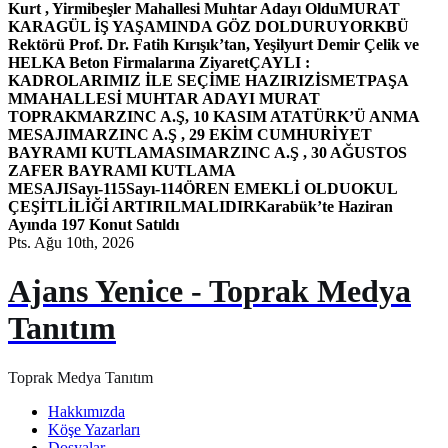
Kurt , Yirmibeşler Mahallesi Muhtar Adayı Oldu
MURAT
KARAGÜL İŞ YAŞAMINDA GÖZ DOLDURUYOR
KBÜ
Rektörü Prof. Dr. Fatih Kırışık’tan, Yeşilyurt Demir Çelik ve
HELKA Beton Firmalarına Ziyaret
ÇAYLI :
KADROLARIMIZ İLE SEÇİME HAZIRIZ
İSMETPAŞA
MMAHALLESİ MUHTAR ADAYI MURAT
TOPRAK
MARZINC A.Ş, 10 KASIM ATATÜRK’Ü ANMA
MESAJI
MARZINC A.Ş , 29 EKİM CUMHURİYET
BAYRAMI KUTLAMASI
MARZINC A.Ş , 30 AĞUSTOS
ZAFER BAYRAMI KUTLAMA
MESAJI
Sayı-115
Sayı-114
ÖREN EMEKLİ OLDU
OKUL
ÇEŞİTLİLİĞİ ARTIRILMALIDIR
Karabük’te Haziran
Ayında 197 Konut Satıldı
Pts. Ağu 10th, 2026
Ajans Yenice - Toprak Medya
Tanıtım
Toprak Medya Tanıtım
Hakkımızda
Köşe Yazarları
Dosyalar