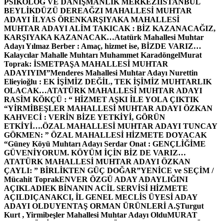
PSİKOLOG VE DANIŞMANLIK MERKEZİ
İSTANBUL
BEYLİKDÜZÜ DEREAĞZI MAHALLESİ MUHTAR
ADAYI İLYAS ÖREN
KARŞIYAKA MAHALLESİ
MUHTAR ADAYI ALİM TAKICAK : BİZ KAZANACAĞIZ,
KARŞIYAKA KAZANACAK…
Atatürk Mahallesi Muhtar
Adayı Yılmaz Berber : Amaç, hizmet ise, BİZDE VARIZ…
Kalaycılar Mahalle Muhtarı Muhammet Karadöngel
Murat
Toprak: İSMETPAŞA MAHALLESİ MUHTAR
ADAYIYIM”
Menderes Mahallesi Muhtar Adayı Nurettin
Elieyioğlu : EK İŞİMİZ DEĞİL, TEK İŞİMİZ MUHTARLIK
OLACAK…
ATATÜRK MAHALLESİ MUHTAR ADAYI
RASİM KÖKÇÜ : “ HİZMET AŞKI İLE YOLA ÇIKTIK
“
YİRMİBEŞLER MAHALLESİ MUHTAR ADAYI ÖZKAN
KAHVECİ : VERİN BİZE YETKİYİ, GÖRÜN
ETKİYİ….
ÖZAL MAHALLESİ MUHTAR ADAYI TUNCAY
GÖKMEN: ” ÖZAL MAHALLESİ HİZMETE DOYACAK
“
Güney Köyü Muhtarı Adayı Serdar Onat : GENÇLİĞİME
GÜVENİYORUM. KÖYÜM İÇİN BİZ DE VARIZ…
ATATÜRK MAHALLESİ MUHTAR ADAYI ÖZKAN
ÇAYLI: ” BİRLİKTEN GÜÇ DOĞAR”
YENİCE ve SEÇİM /
Mücahit Toprak
ENVER ÖZGÜ ADAY ADAYLIĞINI
AÇIKLADI
EK BİNANIN ACİL SERVİSİ HİZMETE
AÇILDI
ÇANAKCI, İL GENEL MECLİS ÜYESİ ADAY
ADAYI OLDU
YENTAŞ ORMAN ÜRÜNLERİ A.Ş
Turgut
Kurt , Yirmibeşler Mahallesi Muhtar Adayı Oldu
MURAT