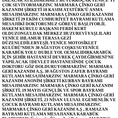
İMZALAR ATILDI
MEHMET BÜYÜKKOÇAK YENİCE’Yİ
ÇOK SEVİYOR
MARZINC MARMARA ÇİNKO GERİ
KAZANIM ŞİRKETİ 10 KASIM ATATÜRK’Ü ANMA
MESAJI
MARZINC MARMARA ÇİNKO GERİ KAZANIM
ŞİRKETİ 29 EKİM CUMHURİYET BAYRAMI KUTLAMA
MESAJI
İKİ DOKTORUMUZ GÖREVE BAŞLIYOR.
İL
HAKEM KURULU BAŞKANI FERDİ KURT
OLDU
ZONGULDAK MERKEZ HUZUREVİ YAŞLILARI
YENİCE IHLAMUR TERASA GEZİ
DÜZENLEDİLER
YEŞİL YENİCE MOTOSİKLET
KULÜBÜ’NDEN 30 AĞUSTOS COŞKUSU
YENİCE
KARABÜK YOLU DUBLE YOL OLMALIDIR
KARABÜK
İÇİN ŞEHİR HASTANESİ DEVREK ÇAYDEĞİRMENİ’NE
YAPILACAK !!
DEVLET HASTANESİNDE ÇOCUK
DOKTORU GÖZ DOLDURUYOR
MARZİNC MARMARA
GERİ KAZANIM A.Ş, 30 AĞUSTOS ZAFER BAYRAMI
KUTLAMA MESAJI
MARZINC MARMARA ÇİNKO GERİ
KAZANIM ANONİM ŞİRKETİ KURBAN BAYRAMI
MESAJI
MARZINC MARMARA ÇİNKO GERİ KAZANIM
ŞİRKETİ, 19 MAYIS GENÇLİK VE SPOR BAYRAMI
KUTLAMA MESAJI
MARZINC MARMARA ÇİNKO GERİ
KAZANIM ŞİRKETİ, 23 NİSAN ULUSAL EGEMENLİK VE
ÇOCUK BAYRAMI KUTLAMA MESAJI
MARZINC
MARMARA ÇİNKO GERİ KAZANIM A.Ş , RAMAZAN
BAYRAMI KUTLAMA MESAJI
ANKA KARABÜK