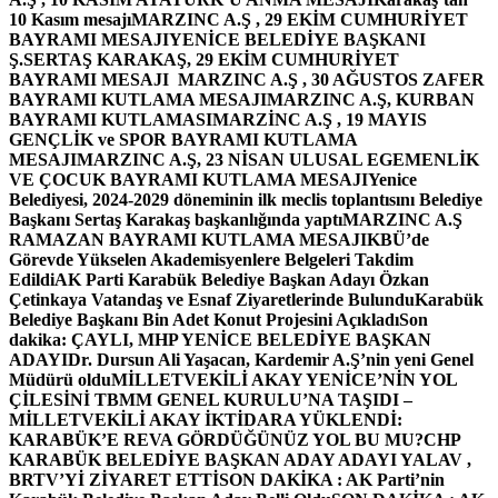
10 Kasım mesajı
MARZINC A.Ş , 29 EKİM CUMHURİYET
BAYRAMI MESAJI
YENİCE BELEDİYE BAŞKANI
Ş.SERTAŞ KARAKAŞ, 29 EKİM CUMHURİYET
BAYRAMI MESAJI
MARZINC A.Ş , 30 AĞUSTOS ZAFER
BAYRAMI KUTLAMA MESAJI
MARZINC A.Ş, KURBAN
BAYRAMI KUTLAMASI
MARZİNC A.Ş , 19 MAYIS
GENÇLİK ve SPOR BAYRAMI KUTLAMA
MESAJI
MARZINC A.Ş, 23 NİSAN ULUSAL EGEMENLİK
VE ÇOCUK BAYRAMI KUTLAMA MESAJI
Yenice
Belediyesi, 2024-2029 döneminin ilk meclis toplantısını Belediye
Başkanı Sertaş Karakaş başkanlığında yaptı
MARZINC A.Ş
RAMAZAN BAYRAMI KUTLAMA MESAJI
KBÜ’de
Görevde Yükselen Akademisyenlere Belgeleri Takdim
Edildi
AK Parti Karabük Belediye Başkan Adayı Özkan
Çetinkaya Vatandaş ve Esnaf Ziyaretlerinde Bulundu
Karabük
Belediye Başkanı Bin Adet Konut Projesini Açıkladı
Son
dakika: ÇAYLI, MHP YENİCE BELEDİYE BAŞKAN
ADAYI
Dr. Dursun Ali Yaşacan, Kardemir A.Ş’nin yeni Genel
Müdürü oldu
MİLLETVEKİLİ AKAY YENİCE’NİN YOL
ÇİLESİNİ TBMM GENEL KURULU’NA TAŞIDI –
MİLLETVEKİLİ AKAY İKTİDARA YÜKLENDİ:
KARABÜK’E REVA GÖRDÜĞÜNÜZ YOL BU MU?
CHP
KARABÜK BELEDİYE BAŞKAN ADAY ADAYI YALAV ,
BRTV’Yİ ZİYARET ETTİ
SON DAKİKA : AK Parti’nin