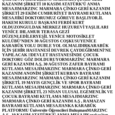
KAZANIM ŞİRKETİ 10 KASIM ATATÜRK’Ü ANMA
MESAJI
MARZINC MARMARA ÇİNKO GERİ KAZANIM
ŞİRKETİ 29 EKİM CUMHURİYET BAYRAMI KUTLAMA
MESAJI
İKİ DOKTORUMUZ GÖREVE BAŞLIYOR.
İL
HAKEM KURULU BAŞKANI FERDİ KURT
OLDU
ZONGULDAK MERKEZ HUZUREVİ YAŞLILARI
YENİCE IHLAMUR TERASA GEZİ
DÜZENLEDİLER
YEŞİL YENİCE MOTOSİKLET
KULÜBÜ’NDEN 30 AĞUSTOS COŞKUSU
YENİCE
KARABÜK YOLU DUBLE YOL OLMALIDIR
KARABÜK
İÇİN ŞEHİR HASTANESİ DEVREK ÇAYDEĞİRMENİ’NE
YAPILACAK !!
DEVLET HASTANESİNDE ÇOCUK
DOKTORU GÖZ DOLDURUYOR
MARZİNC MARMARA
GERİ KAZANIM A.Ş, 30 AĞUSTOS ZAFER BAYRAMI
KUTLAMA MESAJI
MARZINC MARMARA ÇİNKO GERİ
KAZANIM ANONİM ŞİRKETİ KURBAN BAYRAMI
MESAJI
MARZINC MARMARA ÇİNKO GERİ KAZANIM
ŞİRKETİ, 19 MAYIS GENÇLİK VE SPOR BAYRAMI
KUTLAMA MESAJI
MARZINC MARMARA ÇİNKO GERİ
KAZANIM ŞİRKETİ, 23 NİSAN ULUSAL EGEMENLİK VE
ÇOCUK BAYRAMI KUTLAMA MESAJI
MARZINC
MARMARA ÇİNKO GERİ KAZANIM A.Ş , RAMAZAN
BAYRAMI KUTLAMA MESAJI
ANKA KARABÜK
PLATFORMU Üniversite Öğrencileri Buluşması
MARZINC
A.Ş , 10 KASIM ATATÜRK’Ü ANMA MESAJI
Karakaş’tan