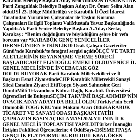
Karabük Belediye Başkan Aday Belli Oldu
SON DAKİKA : AK
Parti Zonguldak Belediye Başkan Adayı Dr. Ömer Selim Alan
oldu
DSİ 23. Bölge Müdürlüğü ve Karabük İl Özel İdaresi
Tarafından Yürütülen Çalışmalar ile Taşkın Koruma
Çalışmaları ile ilgili Toplantı ValiMustafa Yavuz Başkanlığında
Yapıldı.
Ak Parti Yenice Belediye Başkan A.Adayı Sertaş
Karakaş : “Benim doğduğum ve büyüdüğüm şehre bir vefa
borcum var “
KARABÜK GENÇ YENİCELİLER
DERNEĞİNDEN ETKİNLİK
10 Ocak Çalışan Gazeteciler
Günü’nde Karabük’te fotoğraf sergisi açıldı
ÖLÇÜ VE TARTI
ALETLERİNİN BEYANNAME VERME SÜRECİ
BAŞLADI
CAHİT ELiYİOĞLU EMEKLİ OLDU
YENİCE İL
GENEL MECLİSİNDE İNCEBACAK GÖZ
DOLDURUYOR
AK Parti Karabük Milletvekilleri ve İl
Başkanı Esnaf Ziyaretinde
CHP Karabük Milletvekili Sanayi
Sitesi Esnafını Ziyaret Etti
Topçu Siyaset Sahnesine Geri
Döndü
Milli Tekvandocu Kübra Dağlı, Karabük Üniversitesi
Öğrencileri ile Buluştu
SEÇİM TAKVİMİ BAŞLADI
MHP’NİN
OVACIK ADAY ADAYI DA BELLİ OLDU
Türkiye’nin Yerli
Otomobili TOGG KBÜ’nün Makam Aracı Oldu
KARABÜK
TİCARET VE SANAYİ ODASI BAŞKANI FATİH
ÇAPRAZ’IN BASIN AÇIKLAMASI
2024 YILININ İLK
GENEL MECLİS TOPLANTISI YAPILDI
Türker İnanoğlu
İletişim Fakültesi Öğrencilerine 4 Ödül
Sayı-116
İSMETPAŞA
GENÇLİK PLATFORMU KURULDU
İLKBAL ÖREN