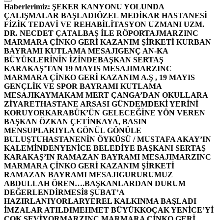
Haberlerimiz:
ŞEKER KANYONU YOLUNDA
ÇALIŞMALAR BAŞLADI
ÖZEL MEDİKAR HASTANESİ
FİZİK TEDAVİ VE REHABİLİTASYON UZMANI UZM.
DR. NECDET ÇATALBAŞ İLE RÖPORTAJ
MARZINC
MARMARA ÇİNKO GERİ KAZANIM ŞİRKETİ KURBAN
BAYRAMI KUTLAMA MESAJI
GENÇ AN-KA
BÜYÜKLERİNİN İZİNDE
BAŞKAN SERTAŞ
KARAKAŞ’TAN 19 MAYIS MESAJI
MARZINC
MARMARA ÇİNKO GERİ KAZANIM A.Ş , 19 MAYIS
GENÇLİK VE SPOR BAYRAMI KUTLAMA
MESAJI
KAYMAKAM MERT ÇANGA’DAN OKULLARA
ZİYARET
HASTANE ARSASI GÜNDEMDEKİ YERİNİ
KORUYOR
KARABÜK’ÜN GELECEĞİNE YÖN VEREN
BAŞKAN ÖZKAN ÇETİNKAYA, BASIN
MENSUPLARIYLA GÖNÜL GÖNÜLE
BULUŞTU
HASTANENİN ÖYKÜSÜ / MUSTAFA AKAY’IN
KALEMİNDEN
YENİCE BELEDİYE BAŞKANI SERTAŞ
KARAKAŞ’IN RAMAZAN BAYRAMI MESAJI
MARZINC
MARMARA ÇİNKO GERİ KAZANIM ŞİRKETİ
RAMAZAN BAYRAMI MESAJI
GURURUMUZ
ABDULLAH ÖREN….
BAŞKANLARDAN DURUM
DEĞERLENDİRMESİ
8 ŞUBAT’A
HAZIRLANIYORLAR
YEREL KALKINMA BAŞLADI
İMZALAR ATILDI
MEHMET BÜYÜKKOÇAK YENİCE’Yİ
ÇOK SEVİYOR
MARZINC MARMARA ÇİNKO GERİ