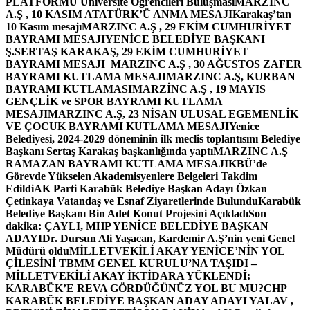
PLATFORMU Üniversite Öğrencileri Buluşması
MARZINC
A.Ş , 10 KASIM ATATÜRK’Ü ANMA MESAJI
Karakaş’tan
10 Kasım mesajı
MARZINC A.Ş , 29 EKİM CUMHURİYET
BAYRAMI MESAJI
YENİCE BELEDİYE BAŞKANI
Ş.SERTAŞ KARAKAŞ, 29 EKİM CUMHURİYET
BAYRAMI MESAJI
MARZINC A.Ş , 30 AĞUSTOS ZAFER
BAYRAMI KUTLAMA MESAJI
MARZINC A.Ş, KURBAN
BAYRAMI KUTLAMASI
MARZİNC A.Ş , 19 MAYIS
GENÇLİK ve SPOR BAYRAMI KUTLAMA
MESAJI
MARZINC A.Ş, 23 NİSAN ULUSAL EGEMENLİK
VE ÇOCUK BAYRAMI KUTLAMA MESAJI
Yenice
Belediyesi, 2024-2029 döneminin ilk meclis toplantısını Belediye
Başkanı Sertaş Karakaş başkanlığında yaptı
MARZINC A.Ş
RAMAZAN BAYRAMI KUTLAMA MESAJI
KBÜ’de
Görevde Yükselen Akademisyenlere Belgeleri Takdim
Edildi
AK Parti Karabük Belediye Başkan Adayı Özkan
Çetinkaya Vatandaş ve Esnaf Ziyaretlerinde Bulundu
Karabük
Belediye Başkanı Bin Adet Konut Projesini Açıkladı
Son
dakika: ÇAYLI, MHP YENİCE BELEDİYE BAŞKAN
ADAYI
Dr. Dursun Ali Yaşacan, Kardemir A.Ş’nin yeni Genel
Müdürü oldu
MİLLETVEKİLİ AKAY YENİCE’NİN YOL
ÇİLESİNİ TBMM GENEL KURULU’NA TAŞIDI –
MİLLETVEKİLİ AKAY İKTİDARA YÜKLENDİ:
KARABÜK’E REVA GÖRDÜĞÜNÜZ YOL BU MU?
CHP
KARABÜK BELEDİYE BAŞKAN ADAY ADAYI YALAV ,