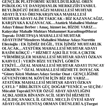
GENÇLİK PLATFORMU KURULDU
İLKBAL ÖREN
PSİKOLOG VE DANIŞMANLIK MERKEZİ
İSTANBUL
BEYLİKDÜZÜ DEREAĞZI MAHALLESİ MUHTAR
ADAYI İLYAS ÖREN
KARŞIYAKA MAHALLESİ
MUHTAR ADAYI ALİM TAKICAK : BİZ KAZANACAĞIZ,
KARŞIYAKA KAZANACAK…
Atatürk Mahallesi Muhtar
Adayı Yılmaz Berber : Amaç, hizmet ise, BİZDE VARIZ…
Kalaycılar Mahalle Muhtarı Muhammet Karadöngel
Murat
Toprak: İSMETPAŞA MAHALLESİ MUHTAR
ADAYIYIM”
Menderes Mahallesi Muhtar Adayı Nurettin
Elieyioğlu : EK İŞİMİZ DEĞİL, TEK İŞİMİZ MUHTARLIK
OLACAK…
ATATÜRK MAHALLESİ MUHTAR ADAYI
RASİM KÖKÇÜ : “ HİZMET AŞKI İLE YOLA ÇIKTIK
“
YİRMİBEŞLER MAHALLESİ MUHTAR ADAYI ÖZKAN
KAHVECİ : VERİN BİZE YETKİYİ, GÖRÜN
ETKİYİ….
ÖZAL MAHALLESİ MUHTAR ADAYI TUNCAY
GÖKMEN: ” ÖZAL MAHALLESİ HİZMETE DOYACAK
“
Güney Köyü Muhtarı Adayı Serdar Onat : GENÇLİĞİME
GÜVENİYORUM. KÖYÜM İÇİN BİZ DE VARIZ…
ATATÜRK MAHALLESİ MUHTAR ADAYI ÖZKAN
ÇAYLI: ” BİRLİKTEN GÜÇ DOĞAR”
YENİCE ve SEÇİM /
Mücahit Toprak
ENVER ÖZGÜ ADAY ADAYLIĞINI
AÇIKLADI
EK BİNANIN ACİL SERVİSİ HİZMETE
AÇILDI
ÇANAKCI, İL GENEL MECLİS ÜYESİ ADAY
ADAYI OLDU
YENTAŞ ORMAN ÜRÜNLERİ A.Ş
Turgut