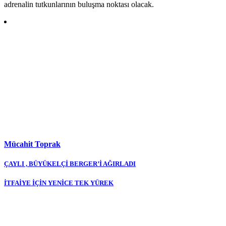
adrenalin tutkunlarının buluşma noktası olacak.
Mücahit Toprak
Yazı
ÇAYLI , BÜYÜKELÇİ BERGER’İ AĞIRLADI
gezinmesi
İTFAİYE İÇİN YENİCE TEK YÜREK