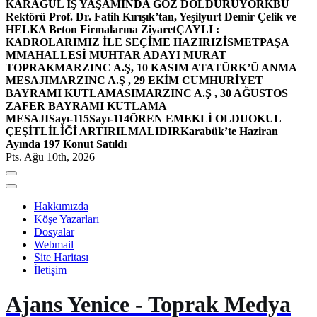
KARAGÜL İŞ YAŞAMINDA GÖZ DOLDURUYOR
KBÜ
Rektörü Prof. Dr. Fatih Kırışık’tan, Yeşilyurt Demir Çelik ve
HELKA Beton Firmalarına Ziyaret
ÇAYLI :
KADROLARIMIZ İLE SEÇİME HAZIRIZ
İSMETPAŞA
MMAHALLESİ MUHTAR ADAYI MURAT
TOPRAK
MARZINC A.Ş, 10 KASIM ATATÜRK’Ü ANMA
MESAJI
MARZINC A.Ş , 29 EKİM CUMHURİYET
BAYRAMI KUTLAMASI
MARZINC A.Ş , 30 AĞUSTOS
ZAFER BAYRAMI KUTLAMA
MESAJI
Sayı-115
Sayı-114
ÖREN EMEKLİ OLDU
OKUL
ÇEŞİTLİLİĞİ ARTIRILMALIDIR
Karabük’te Haziran
Ayında 197 Konut Satıldı
Pts. Ağu 10th, 2026
Hakkımızda
Köşe Yazarları
Dosyalar
Webmail
Site Haritası
İletişim
Ajans Yenice - Toprak Medya