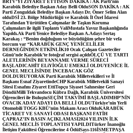
BRTV’Yİ ZİYARET ETTİ
SON DAKİKA : AK Parti’nin
Karabük Belediye Başkan Aday Belli Oldu
SON DAKİKA : AK
Parti Zonguldak Belediye Başkan Adayı Dr. Ömer Selim Alan
oldu
DSİ 23. Bölge Müdürlüğü ve Karabük İl Özel İdaresi
Tarafından Yürütülen Çalışmalar ile Taşkın Koruma
Çalışmaları ile ilgili Toplantı ValiMustafa Yavuz Başkanlığında
Yapıldı.
Ak Parti Yenice Belediye Başkan A.Adayı Sertaş
Karakaş : “Benim doğduğum ve büyüdüğüm şehre bir vefa
borcum var “
KARABÜK GENÇ YENİCELİLER
DERNEĞİNDEN ETKİNLİK
10 Ocak Çalışan Gazeteciler
Günü’nde Karabük’te fotoğraf sergisi açıldı
ÖLÇÜ VE TARTI
ALETLERİNİN BEYANNAME VERME SÜRECİ
BAŞLADI
CAHİT ELiYİOĞLU EMEKLİ OLDU
YENİCE İL
GENEL MECLİSİNDE İNCEBACAK GÖZ
DOLDURUYOR
AK Parti Karabük Milletvekilleri ve İl
Başkanı Esnaf Ziyaretinde
CHP Karabük Milletvekili Sanayi
Sitesi Esnafını Ziyaret Etti
Topçu Siyaset Sahnesine Geri
Döndü
Milli Tekvandocu Kübra Dağlı, Karabük Üniversitesi
Öğrencileri ile Buluştu
SEÇİM TAKVİMİ BAŞLADI
MHP’NİN
OVACIK ADAY ADAYI DA BELLİ OLDU
Türkiye’nin Yerli
Otomobili TOGG KBÜ’nün Makam Aracı Oldu
KARABÜK
TİCARET VE SANAYİ ODASI BAŞKANI FATİH
ÇAPRAZ’IN BASIN AÇIKLAMASI
2024 YILININ İLK
GENEL MECLİS TOPLANTISI YAPILDI
Türker İnanoğlu
İletişim Fakültesi Öğrencilerine 4 Ödül
Sayı-116
İSMETPAŞA