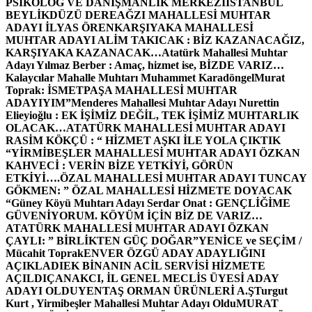
PSİKOLOG VE DANIŞMANLIK MERKEZİ
İSTANBUL
BEYLİKDÜZÜ DEREAĞZI MAHALLESİ MUHTAR
ADAYI İLYAS ÖREN
KARŞIYAKA MAHALLESİ
MUHTAR ADAYI ALİM TAKICAK : BİZ KAZANACAĞIZ,
KARŞIYAKA KAZANACAK…
Atatürk Mahallesi Muhtar
Adayı Yılmaz Berber : Amaç, hizmet ise, BİZDE VARIZ…
Kalaycılar Mahalle Muhtarı Muhammet Karadöngel
Murat
Toprak: İSMETPAŞA MAHALLESİ MUHTAR
ADAYIYIM”
Menderes Mahallesi Muhtar Adayı Nurettin
Elieyioğlu : EK İŞİMİZ DEĞİL, TEK İŞİMİZ MUHTARLIK
OLACAK…
ATATÜRK MAHALLESİ MUHTAR ADAYI
RASİM KÖKÇÜ : “ HİZMET AŞKI İLE YOLA ÇIKTIK
“
YİRMİBEŞLER MAHALLESİ MUHTAR ADAYI ÖZKAN
KAHVECİ : VERİN BİZE YETKİYİ, GÖRÜN
ETKİYİ….
ÖZAL MAHALLESİ MUHTAR ADAYI TUNCAY
GÖKMEN: ” ÖZAL MAHALLESİ HİZMETE DOYACAK
“
Güney Köyü Muhtarı Adayı Serdar Onat : GENÇLİĞİME
GÜVENİYORUM. KÖYÜM İÇİN BİZ DE VARIZ…
ATATÜRK MAHALLESİ MUHTAR ADAYI ÖZKAN
ÇAYLI: ” BİRLİKTEN GÜÇ DOĞAR”
YENİCE ve SEÇİM /
Mücahit Toprak
ENVER ÖZGÜ ADAY ADAYLIĞINI
AÇIKLADI
EK BİNANIN ACİL SERVİSİ HİZMETE
AÇILDI
ÇANAKCI, İL GENEL MECLİS ÜYESİ ADAY
ADAYI OLDU
YENTAŞ ORMAN ÜRÜNLERİ A.Ş
Turgut
Kurt , Yirmibeşler Mahallesi Muhtar Adayı Oldu
MURAT