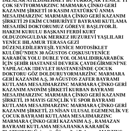
İMZALAR ATILDI
MEHMET BÜYÜKKOÇAK YENİCE’Yİ
ÇOK SEVİYOR
MARZINC MARMARA ÇİNKO GERİ
KAZANIM ŞİRKETİ 10 KASIM ATATÜRK’Ü ANMA
MESAJI
MARZINC MARMARA ÇİNKO GERİ KAZANIM
ŞİRKETİ 29 EKİM CUMHURİYET BAYRAMI KUTLAMA
MESAJI
İKİ DOKTORUMUZ GÖREVE BAŞLIYOR.
İL
HAKEM KURULU BAŞKANI FERDİ KURT
OLDU
ZONGULDAK MERKEZ HUZUREVİ YAŞLILARI
YENİCE IHLAMUR TERASA GEZİ
DÜZENLEDİLER
YEŞİL YENİCE MOTOSİKLET
KULÜBÜ’NDEN 30 AĞUSTOS COŞKUSU
YENİCE
KARABÜK YOLU DUBLE YOL OLMALIDIR
KARABÜK
İÇİN ŞEHİR HASTANESİ DEVREK ÇAYDEĞİRMENİ’NE
YAPILACAK !!
DEVLET HASTANESİNDE ÇOCUK
DOKTORU GÖZ DOLDURUYOR
MARZİNC MARMARA
GERİ KAZANIM A.Ş, 30 AĞUSTOS ZAFER BAYRAMI
KUTLAMA MESAJI
MARZINC MARMARA ÇİNKO GERİ
KAZANIM ANONİM ŞİRKETİ KURBAN BAYRAMI
MESAJI
MARZINC MARMARA ÇİNKO GERİ KAZANIM
ŞİRKETİ, 19 MAYIS GENÇLİK VE SPOR BAYRAMI
KUTLAMA MESAJI
MARZINC MARMARA ÇİNKO GERİ
KAZANIM ŞİRKETİ, 23 NİSAN ULUSAL EGEMENLİK VE
ÇOCUK BAYRAMI KUTLAMA MESAJI
MARZINC
MARMARA ÇİNKO GERİ KAZANIM A.Ş , RAMAZAN
BAYRAMI KUTLAMA MESAJI
ANKA KARABÜK