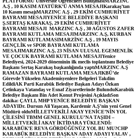
PLATFORMU Üniversite Öğrencileri Buluşması
MARZINC
A.Ş , 10 KASIM ATATÜRK’Ü ANMA MESAJI
Karakaş’tan
10 Kasım mesajı
MARZINC A.Ş , 29 EKİM CUMHURİYET
BAYRAMI MESAJI
YENİCE BELEDİYE BAŞKANI
Ş.SERTAŞ KARAKAŞ, 29 EKİM CUMHURİYET
BAYRAMI MESAJI
MARZINC A.Ş , 30 AĞUSTOS ZAFER
BAYRAMI KUTLAMA MESAJI
MARZINC A.Ş, KURBAN
BAYRAMI KUTLAMASI
MARZİNC A.Ş , 19 MAYIS
GENÇLİK ve SPOR BAYRAMI KUTLAMA
MESAJI
MARZINC A.Ş, 23 NİSAN ULUSAL EGEMENLİK
VE ÇOCUK BAYRAMI KUTLAMA MESAJI
Yenice
Belediyesi, 2024-2029 döneminin ilk meclis toplantısını Belediye
Başkanı Sertaş Karakaş başkanlığında yaptı
MARZINC A.Ş
RAMAZAN BAYRAMI KUTLAMA MESAJI
KBÜ’de
Görevde Yükselen Akademisyenlere Belgeleri Takdim
Edildi
AK Parti Karabük Belediye Başkan Adayı Özkan
Çetinkaya Vatandaş ve Esnaf Ziyaretlerinde Bulundu
Karabük
Belediye Başkanı Bin Adet Konut Projesini Açıkladı
Son
dakika: ÇAYLI, MHP YENİCE BELEDİYE BAŞKAN
ADAYI
Dr. Dursun Ali Yaşacan, Kardemir A.Ş’nin yeni Genel
Müdürü oldu
MİLLETVEKİLİ AKAY YENİCE’NİN YOL
ÇİLESİNİ TBMM GENEL KURULU’NA TAŞIDI –
MİLLETVEKİLİ AKAY İKTİDARA YÜKLENDİ:
KARABÜK’E REVA GÖRDÜĞÜNÜZ YOL BU MU?
CHP
KARABÜK BELEDİYE BAŞKAN ADAY ADAYI YALAV ,