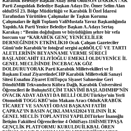
Karabük Belediye Başkan Aday Belli Oldu
SON DAKİKA : AK
Parti Zonguldak Belediye Başkan Adayı Dr. Ömer Selim Alan
oldu
DSİ 23. Bölge Müdürlüğü ve Karabük İl Özel İdaresi
Tarafından Yürütülen Çalışmalar ile Taşkın Koruma
Çalışmaları ile ilgili Toplantı ValiMustafa Yavuz Başkanlığında
Yapıldı.
Ak Parti Yenice Belediye Başkan A.Adayı Sertaş
Karakaş : “Benim doğduğum ve büyüdüğüm şehre bir vefa
borcum var “
KARABÜK GENÇ YENİCELİLER
DERNEĞİNDEN ETKİNLİK
10 Ocak Çalışan Gazeteciler
Günü’nde Karabük’te fotoğraf sergisi açıldı
ÖLÇÜ VE TARTI
ALETLERİNİN BEYANNAME VERME SÜRECİ
BAŞLADI
CAHİT ELiYİOĞLU EMEKLİ OLDU
YENİCE İL
GENEL MECLİSİNDE İNCEBACAK GÖZ
DOLDURUYOR
AK Parti Karabük Milletvekilleri ve İl
Başkanı Esnaf Ziyaretinde
CHP Karabük Milletvekili Sanayi
Sitesi Esnafını Ziyaret Etti
Topçu Siyaset Sahnesine Geri
Döndü
Milli Tekvandocu Kübra Dağlı, Karabük Üniversitesi
Öğrencileri ile Buluştu
SEÇİM TAKVİMİ BAŞLADI
MHP’NİN
OVACIK ADAY ADAYI DA BELLİ OLDU
Türkiye’nin Yerli
Otomobili TOGG KBÜ’nün Makam Aracı Oldu
KARABÜK
TİCARET VE SANAYİ ODASI BAŞKANI FATİH
ÇAPRAZ’IN BASIN AÇIKLAMASI
2024 YILININ İLK
GENEL MECLİS TOPLANTISI YAPILDI
Türker İnanoğlu
İletişim Fakültesi Öğrencilerine 4 Ödül
Sayı-116
İSMETPAŞA
GENÇLİK PLATFORMU KURULDU
İLKBAL ÖREN