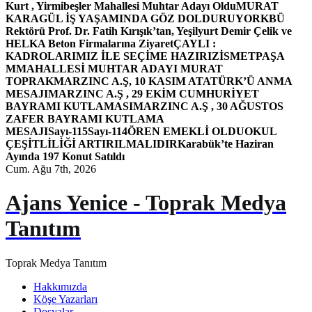
Kurt , Yirmibeşler Mahallesi Muhtar Adayı Oldu
MURAT
KARAGÜL İŞ YAŞAMINDA GÖZ DOLDURUYOR
KBÜ
Rektörü Prof. Dr. Fatih Kırışık’tan, Yeşilyurt Demir Çelik ve
HELKA Beton Firmalarına Ziyaret
ÇAYLI :
KADROLARIMIZ İLE SEÇİME HAZIRIZ
İSMETPAŞA
MMAHALLESİ MUHTAR ADAYI MURAT
TOPRAK
MARZINC A.Ş, 10 KASIM ATATÜRK’Ü ANMA
MESAJI
MARZINC A.Ş , 29 EKİM CUMHURİYET
BAYRAMI KUTLAMASI
MARZINC A.Ş , 30 AĞUSTOS
ZAFER BAYRAMI KUTLAMA
MESAJI
Sayı-115
Sayı-114
ÖREN EMEKLİ OLDU
OKUL
ÇEŞİTLİLİĞİ ARTIRILMALIDIR
Karabük’te Haziran
Ayında 197 Konut Satıldı
Cum. Ağu 7th, 2026
Ajans Yenice - Toprak Medya
Tanıtım
Toprak Medya Tanıtım
Hakkımızda
Köşe Yazarları
Dosyalar