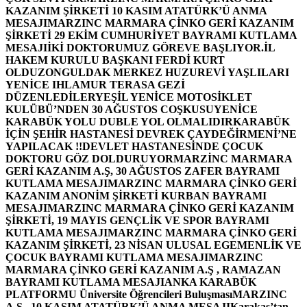
KAZANIM ŞİRKETİ 10 KASIM ATATÜRK’Ü ANMA
MESAJI
MARZINC MARMARA ÇİNKO GERİ KAZANIM
ŞİRKETİ 29 EKİM CUMHURİYET BAYRAMI KUTLAMA
MESAJI
İKİ DOKTORUMUZ GÖREVE BAŞLIYOR.
İL
HAKEM KURULU BAŞKANI FERDİ KURT
OLDU
ZONGULDAK MERKEZ HUZUREVİ YAŞLILARI
YENİCE IHLAMUR TERASA GEZİ
DÜZENLEDİLER
YEŞİL YENİCE MOTOSİKLET
KULÜBÜ’NDEN 30 AĞUSTOS COŞKUSU
YENİCE
KARABÜK YOLU DUBLE YOL OLMALIDIR
KARABÜK
İÇİN ŞEHİR HASTANESİ DEVREK ÇAYDEĞİRMENİ’NE
YAPILACAK !!
DEVLET HASTANESİNDE ÇOCUK
DOKTORU GÖZ DOLDURUYOR
MARZİNC MARMARA
GERİ KAZANIM A.Ş, 30 AĞUSTOS ZAFER BAYRAMI
KUTLAMA MESAJI
MARZINC MARMARA ÇİNKO GERİ
KAZANIM ANONİM ŞİRKETİ KURBAN BAYRAMI
MESAJI
MARZINC MARMARA ÇİNKO GERİ KAZANIM
ŞİRKETİ, 19 MAYIS GENÇLİK VE SPOR BAYRAMI
KUTLAMA MESAJI
MARZINC MARMARA ÇİNKO GERİ
KAZANIM ŞİRKETİ, 23 NİSAN ULUSAL EGEMENLİK VE
ÇOCUK BAYRAMI KUTLAMA MESAJI
MARZINC
MARMARA ÇİNKO GERİ KAZANIM A.Ş , RAMAZAN
BAYRAMI KUTLAMA MESAJI
ANKA KARABÜK
PLATFORMU Üniversite Öğrencileri Buluşması
MARZINC
A.Ş , 10 KASIM ATATÜRK’Ü ANMA MESAJI
Karakaş’tan