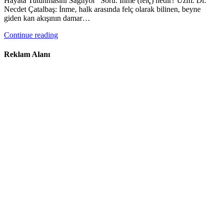
Hayata Tutunmasını Sağlıyor” Soru: İnme (felç) nedir? Uzm. Dr.
Necdet Çatalbaş: İnme, halk arasında felç olarak bilinen, beyne
giden kan akışının damar…
Continue reading
Reklam Alanı