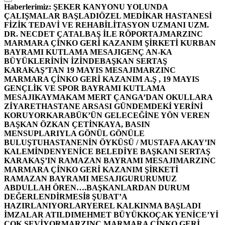
Haberlerimiz:
ŞEKER KANYONU YOLUNDA
ÇALIŞMALAR BAŞLADI
ÖZEL MEDİKAR HASTANESİ
FİZİK TEDAVİ VE REHABİLİTASYON UZMANI UZM.
DR. NECDET ÇATALBAŞ İLE RÖPORTAJ
MARZINC
MARMARA ÇİNKO GERİ KAZANIM ŞİRKETİ KURBAN
BAYRAMI KUTLAMA MESAJI
GENÇ AN-KA
BÜYÜKLERİNİN İZİNDE
BAŞKAN SERTAŞ
KARAKAŞ’TAN 19 MAYIS MESAJI
MARZINC
MARMARA ÇİNKO GERİ KAZANIM A.Ş , 19 MAYIS
GENÇLİK VE SPOR BAYRAMI KUTLAMA
MESAJI
KAYMAKAM MERT ÇANGA’DAN OKULLARA
ZİYARET
HASTANE ARSASI GÜNDEMDEKİ YERİNİ
KORUYOR
KARABÜK’ÜN GELECEĞİNE YÖN VEREN
BAŞKAN ÖZKAN ÇETİNKAYA, BASIN
MENSUPLARIYLA GÖNÜL GÖNÜLE
BULUŞTU
HASTANENİN ÖYKÜSÜ / MUSTAFA AKAY’IN
KALEMİNDEN
YENİCE BELEDİYE BAŞKANI SERTAŞ
KARAKAŞ’IN RAMAZAN BAYRAMI MESAJI
MARZINC
MARMARA ÇİNKO GERİ KAZANIM ŞİRKETİ
RAMAZAN BAYRAMI MESAJI
GURURUMUZ
ABDULLAH ÖREN….
BAŞKANLARDAN DURUM
DEĞERLENDİRMESİ
8 ŞUBAT’A
HAZIRLANIYORLAR
YEREL KALKINMA BAŞLADI
İMZALAR ATILDI
MEHMET BÜYÜKKOÇAK YENİCE’Yİ
ÇOK SEVİYOR
MARZINC MARMARA ÇİNKO GERİ