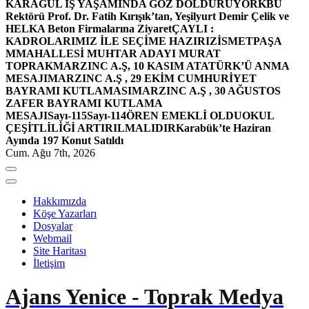
KARAGÜL İŞ YAŞAMINDA GÖZ DOLDURUYOR
KBÜ
Rektörü Prof. Dr. Fatih Kırışık’tan, Yeşilyurt Demir Çelik ve
HELKA Beton Firmalarına Ziyaret
ÇAYLI :
KADROLARIMIZ İLE SEÇİME HAZIRIZ
İSMETPAŞA
MMAHALLESİ MUHTAR ADAYI MURAT
TOPRAK
MARZINC A.Ş, 10 KASIM ATATÜRK’Ü ANMA
MESAJI
MARZINC A.Ş , 29 EKİM CUMHURİYET
BAYRAMI KUTLAMASI
MARZINC A.Ş , 30 AĞUSTOS
ZAFER BAYRAMI KUTLAMA
MESAJI
Sayı-115
Sayı-114
ÖREN EMEKLİ OLDU
OKUL
ÇEŞİTLİLİĞİ ARTIRILMALIDIR
Karabük’te Haziran
Ayında 197 Konut Satıldı
Cum. Ağu 7th, 2026
Hakkımızda
Köşe Yazarları
Dosyalar
Webmail
Site Haritası
İletişim
Ajans Yenice - Toprak Medya