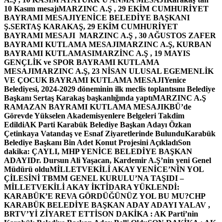
10 Kasım mesajı
MARZINC A.Ş , 29 EKİM CUMHURİYET
BAYRAMI MESAJI
YENİCE BELEDİYE BAŞKANI
Ş.SERTAŞ KARAKAŞ, 29 EKİM CUMHURİYET
BAYRAMI MESAJI
MARZINC A.Ş , 30 AĞUSTOS ZAFER
BAYRAMI KUTLAMA MESAJI
MARZINC A.Ş, KURBAN
BAYRAMI KUTLAMASI
MARZİNC A.Ş , 19 MAYIS
GENÇLİK ve SPOR BAYRAMI KUTLAMA
MESAJI
MARZINC A.Ş, 23 NİSAN ULUSAL EGEMENLİK
VE ÇOCUK BAYRAMI KUTLAMA MESAJI
Yenice
Belediyesi, 2024-2029 döneminin ilk meclis toplantısını Belediye
Başkanı Sertaş Karakaş başkanlığında yaptı
MARZINC A.Ş
RAMAZAN BAYRAMI KUTLAMA MESAJI
KBÜ’de
Görevde Yükselen Akademisyenlere Belgeleri Takdim
Edildi
AK Parti Karabük Belediye Başkan Adayı Özkan
Çetinkaya Vatandaş ve Esnaf Ziyaretlerinde Bulundu
Karabük
Belediye Başkanı Bin Adet Konut Projesini Açıkladı
Son
dakika: ÇAYLI, MHP YENİCE BELEDİYE BAŞKAN
ADAYI
Dr. Dursun Ali Yaşacan, Kardemir A.Ş’nin yeni Genel
Müdürü oldu
MİLLETVEKİLİ AKAY YENİCE’NİN YOL
ÇİLESİNİ TBMM GENEL KURULU’NA TAŞIDI –
MİLLETVEKİLİ AKAY İKTİDARA YÜKLENDİ:
KARABÜK’E REVA GÖRDÜĞÜNÜZ YOL BU MU?
CHP
KARABÜK BELEDİYE BAŞKAN ADAY ADAYI YALAV ,
BRTV’Yİ ZİYARET ETTİ
SON DAKİKA : AK Parti’nin