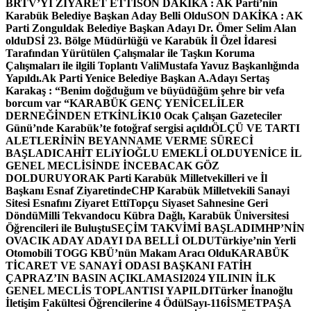
BRTV’Yİ ZİYARET ETTİ
SON DAKİKA : AK Parti’nin
Karabük Belediye Başkan Aday Belli Oldu
SON DAKİKA : AK
Parti Zonguldak Belediye Başkan Adayı Dr. Ömer Selim Alan
oldu
DSİ 23. Bölge Müdürlüğü ve Karabük İl Özel İdaresi
Tarafından Yürütülen Çalışmalar ile Taşkın Koruma
Çalışmaları ile ilgili Toplantı ValiMustafa Yavuz Başkanlığında
Yapıldı.
Ak Parti Yenice Belediye Başkan A.Adayı Sertaş
Karakaş : “Benim doğduğum ve büyüdüğüm şehre bir vefa
borcum var “
KARABÜK GENÇ YENİCELİLER
DERNEĞİNDEN ETKİNLİK
10 Ocak Çalışan Gazeteciler
Günü’nde Karabük’te fotoğraf sergisi açıldı
ÖLÇÜ VE TARTI
ALETLERİNİN BEYANNAME VERME SÜRECİ
BAŞLADI
CAHİT ELiYİOĞLU EMEKLİ OLDU
YENİCE İL
GENEL MECLİSİNDE İNCEBACAK GÖZ
DOLDURUYOR
AK Parti Karabük Milletvekilleri ve İl
Başkanı Esnaf Ziyaretinde
CHP Karabük Milletvekili Sanayi
Sitesi Esnafını Ziyaret Etti
Topçu Siyaset Sahnesine Geri
Döndü
Milli Tekvandocu Kübra Dağlı, Karabük Üniversitesi
Öğrencileri ile Buluştu
SEÇİM TAKVİMİ BAŞLADI
MHP’NİN
OVACIK ADAY ADAYI DA BELLİ OLDU
Türkiye’nin Yerli
Otomobili TOGG KBÜ’nün Makam Aracı Oldu
KARABÜK
TİCARET VE SANAYİ ODASI BAŞKANI FATİH
ÇAPRAZ’IN BASIN AÇIKLAMASI
2024 YILININ İLK
GENEL MECLİS TOPLANTISI YAPILDI
Türker İnanoğlu
İletişim Fakültesi Öğrencilerine 4 Ödül
Sayı-116
İSMETPAŞA