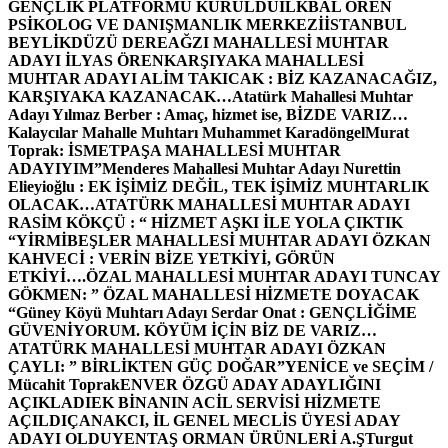
GENÇLİK PLATFORMU KURULDU
İLKBAL ÖREN
PSİKOLOG VE DANIŞMANLIK MERKEZİ
İSTANBUL
BEYLİKDÜZÜ DEREAĞZI MAHALLESİ MUHTAR
ADAYI İLYAS ÖREN
KARŞIYAKA MAHALLESİ
MUHTAR ADAYI ALİM TAKICAK : BİZ KAZANACAĞIZ,
KARŞIYAKA KAZANACAK…
Atatürk Mahallesi Muhtar
Adayı Yılmaz Berber : Amaç, hizmet ise, BİZDE VARIZ…
Kalaycılar Mahalle Muhtarı Muhammet Karadöngel
Murat
Toprak: İSMETPAŞA MAHALLESİ MUHTAR
ADAYIYIM”
Menderes Mahallesi Muhtar Adayı Nurettin
Elieyioğlu : EK İŞİMİZ DEĞİL, TEK İŞİMİZ MUHTARLIK
OLACAK…
ATATÜRK MAHALLESİ MUHTAR ADAYI
RASİM KÖKÇÜ : “ HİZMET AŞKI İLE YOLA ÇIKTIK
“
YİRMİBEŞLER MAHALLESİ MUHTAR ADAYI ÖZKAN
KAHVECİ : VERİN BİZE YETKİYİ, GÖRÜN
ETKİYİ….
ÖZAL MAHALLESİ MUHTAR ADAYI TUNCAY
GÖKMEN: ” ÖZAL MAHALLESİ HİZMETE DOYACAK
“
Güney Köyü Muhtarı Adayı Serdar Onat : GENÇLİĞİME
GÜVENİYORUM. KÖYÜM İÇİN BİZ DE VARIZ…
ATATÜRK MAHALLESİ MUHTAR ADAYI ÖZKAN
ÇAYLI: ” BİRLİKTEN GÜÇ DOĞAR”
YENİCE ve SEÇİM /
Mücahit Toprak
ENVER ÖZGÜ ADAY ADAYLIĞINI
AÇIKLADI
EK BİNANIN ACİL SERVİSİ HİZMETE
AÇILDI
ÇANAKCI, İL GENEL MECLİS ÜYESİ ADAY
ADAYI OLDU
YENTAŞ ORMAN ÜRÜNLERİ A.Ş
Turgut