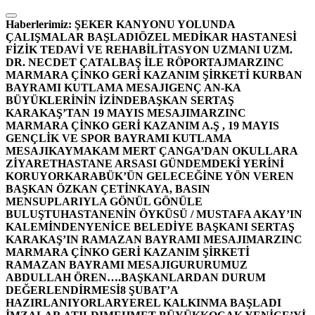
İçeriğe
atla
Haberlerimiz:
ŞEKER KANYONU YOLUNDA
ÇALIŞMALAR BAŞLADI
ÖZEL MEDİKAR HASTANESİ
FİZİK TEDAVİ VE REHABİLİTASYON UZMANI UZM.
DR. NECDET ÇATALBAŞ İLE RÖPORTAJ
MARZINC
MARMARA ÇİNKO GERİ KAZANIM ŞİRKETİ KURBAN
BAYRAMI KUTLAMA MESAJI
GENÇ AN-KA
BÜYÜKLERİNİN İZİNDE
BAŞKAN SERTAŞ
KARAKAŞ’TAN 19 MAYIS MESAJI
MARZINC
MARMARA ÇİNKO GERİ KAZANIM A.Ş , 19 MAYIS
GENÇLİK VE SPOR BAYRAMI KUTLAMA
MESAJI
KAYMAKAM MERT ÇANGA’DAN OKULLARA
ZİYARET
HASTANE ARSASI GÜNDEMDEKİ YERİNİ
KORUYOR
KARABÜK’ÜN GELECEĞİNE YÖN VEREN
BAŞKAN ÖZKAN ÇETİNKAYA, BASIN
MENSUPLARIYLA GÖNÜL GÖNÜLE
BULUŞTU
HASTANENİN ÖYKÜSÜ / MUSTAFA AKAY’IN
KALEMİNDEN
YENİCE BELEDİYE BAŞKANI SERTAŞ
KARAKAŞ’IN RAMAZAN BAYRAMI MESAJI
MARZINC
MARMARA ÇİNKO GERİ KAZANIM ŞİRKETİ
RAMAZAN BAYRAMI MESAJI
GURURUMUZ
ABDULLAH ÖREN….
BAŞKANLARDAN DURUM
DEĞERLENDİRMESİ
8 ŞUBAT’A
HAZIRLANIYORLAR
YEREL KALKINMA BAŞLADI