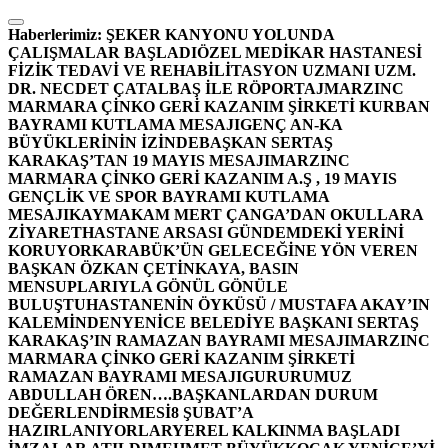
İçeriğe
atla
Haberlerimiz:
ŞEKER KANYONU YOLUNDA
ÇALIŞMALAR BAŞLADI
ÖZEL MEDİKAR HASTANESİ
FİZİK TEDAVİ VE REHABİLİTASYON UZMANI UZM.
DR. NECDET ÇATALBAŞ İLE RÖPORTAJ
MARZINC
MARMARA ÇİNKO GERİ KAZANIM ŞİRKETİ KURBAN
BAYRAMI KUTLAMA MESAJI
GENÇ AN-KA
BÜYÜKLERİNİN İZİNDE
BAŞKAN SERTAŞ
KARAKAŞ’TAN 19 MAYIS MESAJI
MARZINC
MARMARA ÇİNKO GERİ KAZANIM A.Ş , 19 MAYIS
GENÇLİK VE SPOR BAYRAMI KUTLAMA
MESAJI
KAYMAKAM MERT ÇANGA’DAN OKULLARA
ZİYARET
HASTANE ARSASI GÜNDEMDEKİ YERİNİ
KORUYOR
KARABÜK’ÜN GELECEĞİNE YÖN VEREN
BAŞKAN ÖZKAN ÇETİNKAYA, BASIN
MENSUPLARIYLA GÖNÜL GÖNÜLE
BULUŞTU
HASTANENİN ÖYKÜSÜ / MUSTAFA AKAY’IN
KALEMİNDEN
YENİCE BELEDİYE BAŞKANI SERTAŞ
KARAKAŞ’IN RAMAZAN BAYRAMI MESAJI
MARZINC
MARMARA ÇİNKO GERİ KAZANIM ŞİRKETİ
RAMAZAN BAYRAMI MESAJI
GURURUMUZ
ABDULLAH ÖREN….
BAŞKANLARDAN DURUM
DEĞERLENDİRMESİ
8 ŞUBAT’A
HAZIRLANIYORLAR
YEREL KALKINMA BAŞLADI