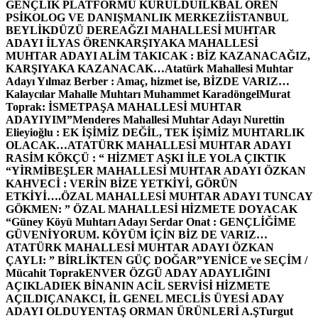
GENÇLİK PLATFORMU KURULDU
İLKBAL ÖREN
PSİKOLOG VE DANIŞMANLIK MERKEZİ
İSTANBUL
BEYLİKDÜZÜ DEREAĞZI MAHALLESİ MUHTAR
ADAYI İLYAS ÖREN
KARŞIYAKA MAHALLESİ
MUHTAR ADAYI ALİM TAKICAK : BİZ KAZANACAĞIZ,
KARŞIYAKA KAZANACAK…
Atatürk Mahallesi Muhtar
Adayı Yılmaz Berber : Amaç, hizmet ise, BİZDE VARIZ…
Kalaycılar Mahalle Muhtarı Muhammet Karadöngel
Murat
Toprak: İSMETPAŞA MAHALLESİ MUHTAR
ADAYIYIM”
Menderes Mahallesi Muhtar Adayı Nurettin
Elieyioğlu : EK İŞİMİZ DEĞİL, TEK İŞİMİZ MUHTARLIK
OLACAK…
ATATÜRK MAHALLESİ MUHTAR ADAYI
RASİM KÖKÇÜ : “ HİZMET AŞKI İLE YOLA ÇIKTIK
“
YİRMİBEŞLER MAHALLESİ MUHTAR ADAYI ÖZKAN
KAHVECİ : VERİN BİZE YETKİYİ, GÖRÜN
ETKİYİ….
ÖZAL MAHALLESİ MUHTAR ADAYI TUNCAY
GÖKMEN: ” ÖZAL MAHALLESİ HİZMETE DOYACAK
“
Güney Köyü Muhtarı Adayı Serdar Onat : GENÇLİĞİME
GÜVENİYORUM. KÖYÜM İÇİN BİZ DE VARIZ…
ATATÜRK MAHALLESİ MUHTAR ADAYI ÖZKAN
ÇAYLI: ” BİRLİKTEN GÜÇ DOĞAR”
YENİCE ve SEÇİM /
Mücahit Toprak
ENVER ÖZGÜ ADAY ADAYLIĞINI
AÇIKLADI
EK BİNANIN ACİL SERVİSİ HİZMETE
AÇILDI
ÇANAKCI, İL GENEL MECLİS ÜYESİ ADAY
ADAYI OLDU
YENTAŞ ORMAN ÜRÜNLERİ A.Ş
Turgut