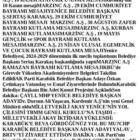
10 Kasım mesajı
MARZINC A.Ş , 29 EKİM CUMHURİYET
BAYRAMI MESAJI
YENİCE BELEDİYE BAŞKANI
Ş.SERTAŞ KARAKAŞ, 29 EKİM CUMHURİYET
BAYRAMI MESAJI
MARZINC A.Ş , 30 AĞUSTOS ZAFER
BAYRAMI KUTLAMA MESAJI
MARZINC A.Ş, KURBAN
BAYRAMI KUTLAMASI
MARZİNC A.Ş , 19 MAYIS
GENÇLİK ve SPOR BAYRAMI KUTLAMA
MESAJI
MARZINC A.Ş, 23 NİSAN ULUSAL EGEMENLİK
VE ÇOCUK BAYRAMI KUTLAMA MESAJI
Yenice
Belediyesi, 2024-2029 döneminin ilk meclis toplantısını Belediye
Başkanı Sertaş Karakaş başkanlığında yaptı
MARZINC A.Ş
RAMAZAN BAYRAMI KUTLAMA MESAJI
KBÜ’de
Görevde Yükselen Akademisyenlere Belgeleri Takdim
Edildi
AK Parti Karabük Belediye Başkan Adayı Özkan
Çetinkaya Vatandaş ve Esnaf Ziyaretlerinde Bulundu
Karabük
Belediye Başkanı Bin Adet Konut Projesini Açıkladı
Son
dakika: ÇAYLI, MHP YENİCE BELEDİYE BAŞKAN
ADAYI
Dr. Dursun Ali Yaşacan, Kardemir A.Ş’nin yeni Genel
Müdürü oldu
MİLLETVEKİLİ AKAY YENİCE’NİN YOL
ÇİLESİNİ TBMM GENEL KURULU’NA TAŞIDI –
MİLLETVEKİLİ AKAY İKTİDARA YÜKLENDİ:
KARABÜK’E REVA GÖRDÜĞÜNÜZ YOL BU MU?
CHP
KARABÜK BELEDİYE BAŞKAN ADAY ADAYI YALAV ,
BRTV’Yİ ZİYARET ETTİ
SON DAKİKA : AK Parti’nin