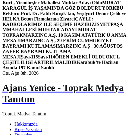
Kurt , Yirmibeşler Mahallesi Muhtar Adayı Oldu
MURAT
KARAGÜL İŞ YAŞAMINDA GÖZ DOLDURUYOR
KBÜ
Rektörü Prof. Dr. Fatih Kırışık’tan, Yeşilyurt Demir Çelik ve
HELKA Beton Firmalarına Ziyaret
ÇAYLI :
KADROLARIMIZ İLE SEÇİME HAZIRIZ
İSMETPAŞA
MMAHALLESİ MUHTAR ADAYI MURAT
TOPRAK
MARZINC A.Ş, 10 KASIM ATATÜRK’Ü ANMA
MESAJI
MARZINC A.Ş , 29 EKİM CUMHURİYET
BAYRAMI KUTLAMASI
MARZINC A.Ş , 30 AĞUSTOS
ZAFER BAYRAMI KUTLAMA
MESAJI
Sayı-115
Sayı-114
ÖREN EMEKLİ OLDU
OKUL
ÇEŞİTLİLİĞİ ARTIRILMALIDIR
Karabük’te Haziran
Ayında 197 Konut Satıldı
Cts. Ağu 8th, 2026
Ajans Yenice - Toprak Medya
Tanıtım
Toprak Medya Tanıtım
Hakkımızda
Köşe Yazarları
Dosyalar