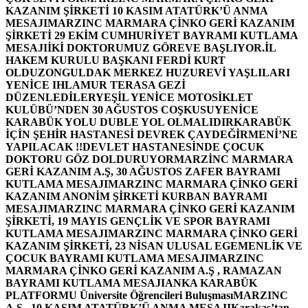
KAZANIM ŞİRKETİ 10 KASIM ATATÜRK’Ü ANMA
MESAJI
MARZINC MARMARA ÇİNKO GERİ KAZANIM
ŞİRKETİ 29 EKİM CUMHURİYET BAYRAMI KUTLAMA
MESAJI
İKİ DOKTORUMUZ GÖREVE BAŞLIYOR.
İL
HAKEM KURULU BAŞKANI FERDİ KURT
OLDU
ZONGULDAK MERKEZ HUZUREVİ YAŞLILARI
YENİCE IHLAMUR TERASA GEZİ
DÜZENLEDİLER
YEŞİL YENİCE MOTOSİKLET
KULÜBÜ’NDEN 30 AĞUSTOS COŞKUSU
YENİCE
KARABÜK YOLU DUBLE YOL OLMALIDIR
KARABÜK
İÇİN ŞEHİR HASTANESİ DEVREK ÇAYDEĞİRMENİ’NE
YAPILACAK !!
DEVLET HASTANESİNDE ÇOCUK
DOKTORU GÖZ DOLDURUYOR
MARZİNC MARMARA
GERİ KAZANIM A.Ş, 30 AĞUSTOS ZAFER BAYRAMI
KUTLAMA MESAJI
MARZINC MARMARA ÇİNKO GERİ
KAZANIM ANONİM ŞİRKETİ KURBAN BAYRAMI
MESAJI
MARZINC MARMARA ÇİNKO GERİ KAZANIM
ŞİRKETİ, 19 MAYIS GENÇLİK VE SPOR BAYRAMI
KUTLAMA MESAJI
MARZINC MARMARA ÇİNKO GERİ
KAZANIM ŞİRKETİ, 23 NİSAN ULUSAL EGEMENLİK VE
ÇOCUK BAYRAMI KUTLAMA MESAJI
MARZINC
MARMARA ÇİNKO GERİ KAZANIM A.Ş , RAMAZAN
BAYRAMI KUTLAMA MESAJI
ANKA KARABÜK
PLATFORMU Üniversite Öğrencileri Buluşması
MARZINC
A.Ş , 10 KASIM ATATÜRK’Ü ANMA MESAJI
Karakaş’tan