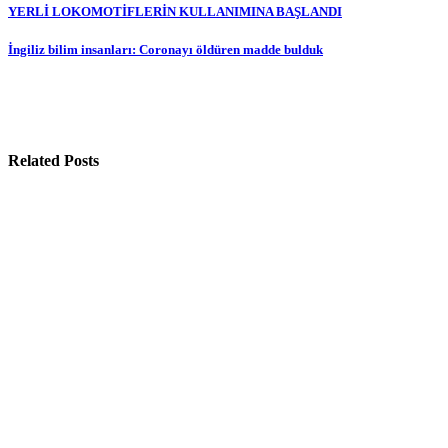
Yazı
YERLİ LOKOMOTİFLERİN KULLANIMINA BAŞLANDI
gezinmesi
İngiliz bilim insanları: Coronayı öldüren madde bulduk
Related Posts