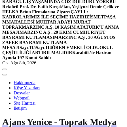
KARAGÜL İŞ YAŞAMINDA GÖZ DOLDURUYOR
KBÜ
Rektörü Prof. Dr. Fatih Kırışık’tan, Yeşilyurt Demir Çelik ve
HELKA Beton Firmalarına Ziyaret
ÇAYLI :
KADROLARIMIZ İLE SEÇİME HAZIRIZ
İSMETPAŞA
MMAHALLESİ MUHTAR ADAYI MURAT
TOPRAK
MARZINC A.Ş, 10 KASIM ATATÜRK’Ü ANMA
MESAJI
MARZINC A.Ş , 29 EKİM CUMHURİYET
BAYRAMI KUTLAMASI
MARZINC A.Ş , 30 AĞUSTOS
ZAFER BAYRAMI KUTLAMA
MESAJI
Sayı-115
Sayı-114
ÖREN EMEKLİ OLDU
OKUL
ÇEŞİTLİLİĞİ ARTIRILMALIDIR
Karabük’te Haziran
Ayında 197 Konut Satıldı
Cts. Ağu 8th, 2026
Hakkımızda
Köşe Yazarları
Dosyalar
Webmail
Site Haritası
İletişim
Ajans Yenice - Toprak Medya