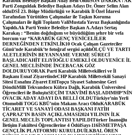
Karabük Belediye Başkan Aday Belli Oldu
SON DAKİKA : AK
Parti Zonguldak Belediye Başkan Adayı Dr. Ömer Selim Alan
oldu
DSİ 23. Bölge Müdürlüğü ve Karabük İl Özel İdaresi
Tarafından Yürütülen Çalışmalar ile Taşkın Koruma
Çalışmaları ile ilgili Toplantı ValiMustafa Yavuz Başkanlığında
Yapıldı.
Ak Parti Yenice Belediye Başkan A.Adayı Sertaş
Karakaş : “Benim doğduğum ve büyüdüğüm şehre bir vefa
borcum var “
KARABÜK GENÇ YENİCELİLER
DERNEĞİNDEN ETKİNLİK
10 Ocak Çalışan Gazeteciler
Günü’nde Karabük’te fotoğraf sergisi açıldı
ÖLÇÜ VE TARTI
ALETLERİNİN BEYANNAME VERME SÜRECİ
BAŞLADI
CAHİT ELiYİOĞLU EMEKLİ OLDU
YENİCE İL
GENEL MECLİSİNDE İNCEBACAK GÖZ
DOLDURUYOR
AK Parti Karabük Milletvekilleri ve İl
Başkanı Esnaf Ziyaretinde
CHP Karabük Milletvekili Sanayi
Sitesi Esnafını Ziyaret Etti
Topçu Siyaset Sahnesine Geri
Döndü
Milli Tekvandocu Kübra Dağlı, Karabük Üniversitesi
Öğrencileri ile Buluştu
SEÇİM TAKVİMİ BAŞLADI
MHP’NİN
OVACIK ADAY ADAYI DA BELLİ OLDU
Türkiye’nin Yerli
Otomobili TOGG KBÜ’nün Makam Aracı Oldu
KARABÜK
TİCARET VE SANAYİ ODASI BAŞKANI FATİH
ÇAPRAZ’IN BASIN AÇIKLAMASI
2024 YILININ İLK
GENEL MECLİS TOPLANTISI YAPILDI
Türker İnanoğlu
İletişim Fakültesi Öğrencilerine 4 Ödül
Sayı-116
İSMETPAŞA
GENÇLİK PLATFORMU KURULDU
İLKBAL ÖREN