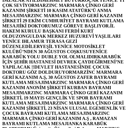
İMZALAR ATILDI
MEHMET BÜYÜKKOÇAK YENİCE’Yİ
ÇOK SEVİYOR
MARZINC MARMARA ÇİNKO GERİ
KAZANIM ŞİRKETİ 10 KASIM ATATÜRK’Ü ANMA
MESAJI
MARZINC MARMARA ÇİNKO GERİ KAZANIM
ŞİRKETİ 29 EKİM CUMHURİYET BAYRAMI KUTLAMA
MESAJI
İKİ DOKTORUMUZ GÖREVE BAŞLIYOR.
İL
HAKEM KURULU BAŞKANI FERDİ KURT
OLDU
ZONGULDAK MERKEZ HUZUREVİ YAŞLILARI
YENİCE IHLAMUR TERASA GEZİ
DÜZENLEDİLER
YEŞİL YENİCE MOTOSİKLET
KULÜBÜ’NDEN 30 AĞUSTOS COŞKUSU
YENİCE
KARABÜK YOLU DUBLE YOL OLMALIDIR
KARABÜK
İÇİN ŞEHİR HASTANESİ DEVREK ÇAYDEĞİRMENİ’NE
YAPILACAK !!
DEVLET HASTANESİNDE ÇOCUK
DOKTORU GÖZ DOLDURUYOR
MARZİNC MARMARA
GERİ KAZANIM A.Ş, 30 AĞUSTOS ZAFER BAYRAMI
KUTLAMA MESAJI
MARZINC MARMARA ÇİNKO GERİ
KAZANIM ANONİM ŞİRKETİ KURBAN BAYRAMI
MESAJI
MARZINC MARMARA ÇİNKO GERİ KAZANIM
ŞİRKETİ, 19 MAYIS GENÇLİK VE SPOR BAYRAMI
KUTLAMA MESAJI
MARZINC MARMARA ÇİNKO GERİ
KAZANIM ŞİRKETİ, 23 NİSAN ULUSAL EGEMENLİK VE
ÇOCUK BAYRAMI KUTLAMA MESAJI
MARZINC
MARMARA ÇİNKO GERİ KAZANIM A.Ş , RAMAZAN
BAYRAMI KUTLAMA MESAJI
ANKA KARABÜK