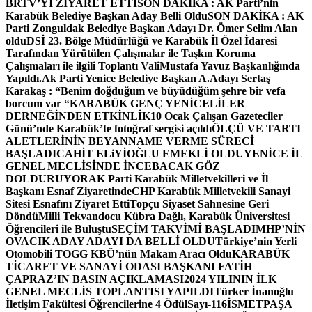
BRTV’Yİ ZİYARET ETTİ
SON DAKİKA : AK Parti’nin
Karabük Belediye Başkan Aday Belli Oldu
SON DAKİKA : AK
Parti Zonguldak Belediye Başkan Adayı Dr. Ömer Selim Alan
oldu
DSİ 23. Bölge Müdürlüğü ve Karabük İl Özel İdaresi
Tarafından Yürütülen Çalışmalar ile Taşkın Koruma
Çalışmaları ile ilgili Toplantı ValiMustafa Yavuz Başkanlığında
Yapıldı.
Ak Parti Yenice Belediye Başkan A.Adayı Sertaş
Karakaş : “Benim doğduğum ve büyüdüğüm şehre bir vefa
borcum var “
KARABÜK GENÇ YENİCELİLER
DERNEĞİNDEN ETKİNLİK
10 Ocak Çalışan Gazeteciler
Günü’nde Karabük’te fotoğraf sergisi açıldı
ÖLÇÜ VE TARTI
ALETLERİNİN BEYANNAME VERME SÜRECİ
BAŞLADI
CAHİT ELiYİOĞLU EMEKLİ OLDU
YENİCE İL
GENEL MECLİSİNDE İNCEBACAK GÖZ
DOLDURUYOR
AK Parti Karabük Milletvekilleri ve İl
Başkanı Esnaf Ziyaretinde
CHP Karabük Milletvekili Sanayi
Sitesi Esnafını Ziyaret Etti
Topçu Siyaset Sahnesine Geri
Döndü
Milli Tekvandocu Kübra Dağlı, Karabük Üniversitesi
Öğrencileri ile Buluştu
SEÇİM TAKVİMİ BAŞLADI
MHP’NİN
OVACIK ADAY ADAYI DA BELLİ OLDU
Türkiye’nin Yerli
Otomobili TOGG KBÜ’nün Makam Aracı Oldu
KARABÜK
TİCARET VE SANAYİ ODASI BAŞKANI FATİH
ÇAPRAZ’IN BASIN AÇIKLAMASI
2024 YILININ İLK
GENEL MECLİS TOPLANTISI YAPILDI
Türker İnanoğlu
İletişim Fakültesi Öğrencilerine 4 Ödül
Sayı-116
İSMETPAŞA