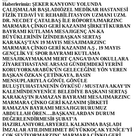
Haberlerimiz:
ŞEKER KANYONU YOLUNDA
ÇALIŞMALAR BAŞLADI
ÖZEL MEDİKAR HASTANESİ
FİZİK TEDAVİ VE REHABİLİTASYON UZMANI UZM.
DR. NECDET ÇATALBAŞ İLE RÖPORTAJ
MARZINC
MARMARA ÇİNKO GERİ KAZANIM ŞİRKETİ KURBAN
BAYRAMI KUTLAMA MESAJI
GENÇ AN-KA
BÜYÜKLERİNİN İZİNDE
BAŞKAN SERTAŞ
KARAKAŞ’TAN 19 MAYIS MESAJI
MARZINC
MARMARA ÇİNKO GERİ KAZANIM A.Ş , 19 MAYIS
GENÇLİK VE SPOR BAYRAMI KUTLAMA
MESAJI
KAYMAKAM MERT ÇANGA’DAN OKULLARA
ZİYARET
HASTANE ARSASI GÜNDEMDEKİ YERİNİ
KORUYOR
KARABÜK’ÜN GELECEĞİNE YÖN VEREN
BAŞKAN ÖZKAN ÇETİNKAYA, BASIN
MENSUPLARIYLA GÖNÜL GÖNÜLE
BULUŞTU
HASTANENİN ÖYKÜSÜ / MUSTAFA AKAY’IN
KALEMİNDEN
YENİCE BELEDİYE BAŞKANI SERTAŞ
KARAKAŞ’IN RAMAZAN BAYRAMI MESAJI
MARZINC
MARMARA ÇİNKO GERİ KAZANIM ŞİRKETİ
RAMAZAN BAYRAMI MESAJI
GURURUMUZ
ABDULLAH ÖREN….
BAŞKANLARDAN DURUM
DEĞERLENDİRMESİ
8 ŞUBAT’A
HAZIRLANIYORLAR
YEREL KALKINMA BAŞLADI
İMZALAR ATILDI
MEHMET BÜYÜKKOÇAK YENİCE’Yİ
ÇOK SEVİYOR
MARZINC MARMARA ÇİNKO GERİ