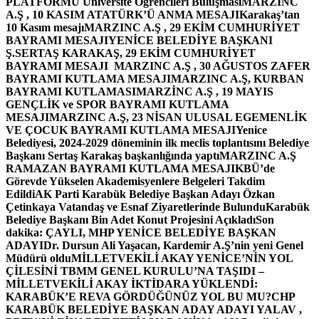
PLATFORMU Üniversite Öğrencileri Buluşması
MARZINC
A.Ş , 10 KASIM ATATÜRK’Ü ANMA MESAJI
Karakaş’tan
10 Kasım mesajı
MARZINC A.Ş , 29 EKİM CUMHURİYET
BAYRAMI MESAJI
YENİCE BELEDİYE BAŞKANI
Ş.SERTAŞ KARAKAŞ, 29 EKİM CUMHURİYET
BAYRAMI MESAJI
MARZINC A.Ş , 30 AĞUSTOS ZAFER
BAYRAMI KUTLAMA MESAJI
MARZINC A.Ş, KURBAN
BAYRAMI KUTLAMASI
MARZİNC A.Ş , 19 MAYIS
GENÇLİK ve SPOR BAYRAMI KUTLAMA
MESAJI
MARZINC A.Ş, 23 NİSAN ULUSAL EGEMENLİK
VE ÇOCUK BAYRAMI KUTLAMA MESAJI
Yenice
Belediyesi, 2024-2029 döneminin ilk meclis toplantısını Belediye
Başkanı Sertaş Karakaş başkanlığında yaptı
MARZINC A.Ş
RAMAZAN BAYRAMI KUTLAMA MESAJI
KBÜ’de
Görevde Yükselen Akademisyenlere Belgeleri Takdim
Edildi
AK Parti Karabük Belediye Başkan Adayı Özkan
Çetinkaya Vatandaş ve Esnaf Ziyaretlerinde Bulundu
Karabük
Belediye Başkanı Bin Adet Konut Projesini Açıkladı
Son
dakika: ÇAYLI, MHP YENİCE BELEDİYE BAŞKAN
ADAYI
Dr. Dursun Ali Yaşacan, Kardemir A.Ş’nin yeni Genel
Müdürü oldu
MİLLETVEKİLİ AKAY YENİCE’NİN YOL
ÇİLESİNİ TBMM GENEL KURULU’NA TAŞIDI –
MİLLETVEKİLİ AKAY İKTİDARA YÜKLENDİ:
KARABÜK’E REVA GÖRDÜĞÜNÜZ YOL BU MU?
CHP
KARABÜK BELEDİYE BAŞKAN ADAY ADAYI YALAV ,