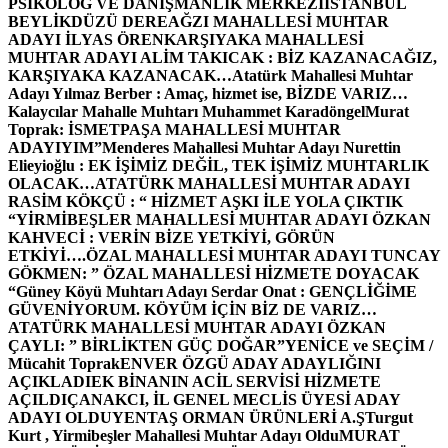
PSİKOLOG VE DANIŞMANLIK MERKEZİ
İSTANBUL
BEYLİKDÜZÜ DEREAĞZI MAHALLESİ MUHTAR
ADAYI İLYAS ÖREN
KARŞIYAKA MAHALLESİ
MUHTAR ADAYI ALİM TAKICAK : BİZ KAZANACAĞIZ,
KARŞIYAKA KAZANACAK…
Atatürk Mahallesi Muhtar
Adayı Yılmaz Berber : Amaç, hizmet ise, BİZDE VARIZ…
Kalaycılar Mahalle Muhtarı Muhammet Karadöngel
Murat
Toprak: İSMETPAŞA MAHALLESİ MUHTAR
ADAYIYIM”
Menderes Mahallesi Muhtar Adayı Nurettin
Elieyioğlu : EK İŞİMİZ DEĞİL, TEK İŞİMİZ MUHTARLIK
OLACAK…
ATATÜRK MAHALLESİ MUHTAR ADAYI
RASİM KÖKÇÜ : “ HİZMET AŞKI İLE YOLA ÇIKTIK
“
YİRMİBEŞLER MAHALLESİ MUHTAR ADAYI ÖZKAN
KAHVECİ : VERİN BİZE YETKİYİ, GÖRÜN
ETKİYİ….
ÖZAL MAHALLESİ MUHTAR ADAYI TUNCAY
GÖKMEN: ” ÖZAL MAHALLESİ HİZMETE DOYACAK
“
Güney Köyü Muhtarı Adayı Serdar Onat : GENÇLİĞİME
GÜVENİYORUM. KÖYÜM İÇİN BİZ DE VARIZ…
ATATÜRK MAHALLESİ MUHTAR ADAYI ÖZKAN
ÇAYLI: ” BİRLİKTEN GÜÇ DOĞAR”
YENİCE ve SEÇİM /
Mücahit Toprak
ENVER ÖZGÜ ADAY ADAYLIĞINI
AÇIKLADI
EK BİNANIN ACİL SERVİSİ HİZMETE
AÇILDI
ÇANAKCI, İL GENEL MECLİS ÜYESİ ADAY
ADAYI OLDU
YENTAŞ ORMAN ÜRÜNLERİ A.Ş
Turgut
Kurt , Yirmibeşler Mahallesi Muhtar Adayı Oldu
MURAT