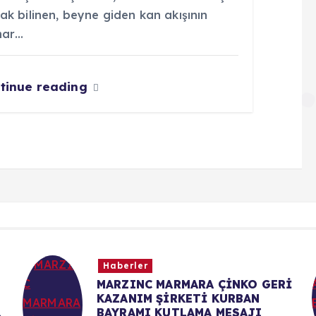
ak bilinen, beyne giden kan akışının
ar…
tinue reading
Haberler
NKO GERİ
GENÇ AN-KA BÜYÜKLERİN
RBAN
İZİNDE
SAJI
Mücahit Toprak