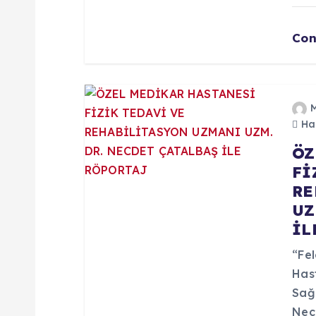
e
Con
s
i
Haz
ÖZ
Fİ
RE
UZ
İL
“Fel
Has
Sağl
Nec