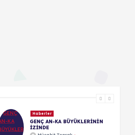
Haberler
İN
BAŞKAN SERTAŞ KARAKAŞ’TAN
19 MAYIS MESAJI
Mücahit Toprak