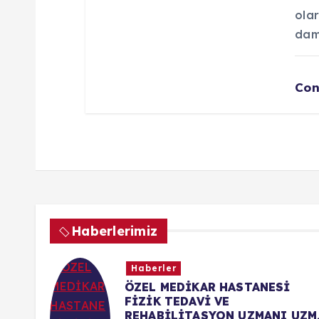
olar
dam
Con
Haberlerimiz
Haberler
ASTANESİ
MARZINC MARMARA Çİ
KAZANIM ŞİRKETİ KU
 UZMANI UZM.
BAYRAMI KUTLAMA ME