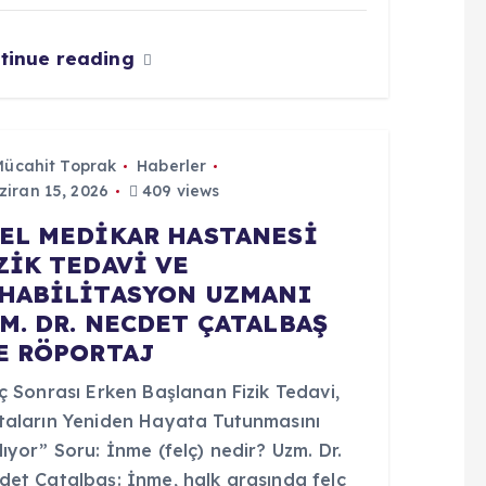
tinue reading
Mücahit Toprak
Haberler
iran 15, 2026
409 views
EL MEDİKAR HASTANESİ
ZİK TEDAVİ VE
HABİLİTASYON UZMANI
M. DR. NECDET ÇATALBAŞ
E RÖPORTAJ
ç Sonrası Erken Başlanan Fizik Tedavi,
taların Yeniden Hayata Tutunmasını
ıyor” Soru: İnme (felç) nedir? Uzm. Dr.
det Çatalbaş: İnme, halk arasında felç