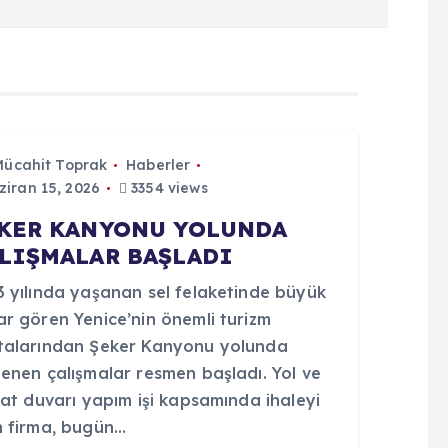
Mücahit Toprak
Haberler
iran 15, 2026
3354 views
KER KANYONU YOLUNDA
LIŞMALAR BAŞLADI
3 yılında yaşanan sel felaketinde büyük
ar gören Yenice’nin önemli turizm
talarından Şeker Kanyonu yolunda
lenen çalışmalar resmen başladı. Yol ve
nat duvarı yapım işi kapsamında ihaleyi
n firma, bugün…