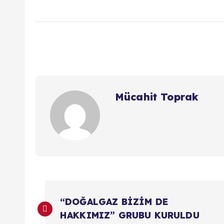
Mücahit Toprak
Y
“DOĞALGAZ BİZİM DE
a
HAKKIMIZ” GRUBU KURULDU