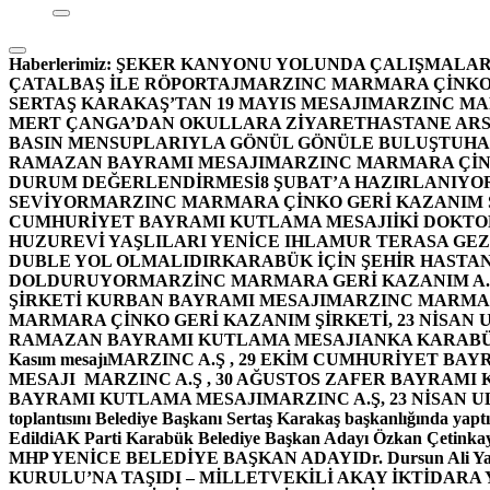
Haberlerimiz:
ŞEKER KANYONU YOLUNDA ÇALIŞMALAR
ÇATALBAŞ İLE RÖPORTAJ
MARZINC MARMARA ÇİNKO 
SERTAŞ KARAKAŞ’TAN 19 MAYIS MESAJI
MARZINC MAR
MERT ÇANGA’DAN OKULLARA ZİYARET
HASTANE ARS
BASIN MENSUPLARIYLA GÖNÜL GÖNÜLE BULUŞTU
HA
RAMAZAN BAYRAMI MESAJI
MARZINC MARMARA ÇİNK
DURUM DEĞERLENDİRMESİ
8 ŞUBAT’A HAZIRLANIYO
SEVİYOR
MARZINC MARMARA ÇİNKO GERİ KAZANIM Ş
CUMHURİYET BAYRAMI KUTLAMA MESAJI
İKİ DOKT
HUZUREVİ YAŞLILARI YENİCE IHLAMUR TERASA GE
DUBLE YOL OLMALIDIR
KARABÜK İÇİN ŞEHİR HASTAN
DOLDURUYOR
MARZİNC MARMARA GERİ KAZANIM A.Ş
ŞİRKETİ KURBAN BAYRAMI MESAJI
MARZINC MARMARA
MARMARA ÇİNKO GERİ KAZANIM ŞİRKETİ, 23 NİSAN
RAMAZAN BAYRAMI KUTLAMA MESAJI
ANKA KARABÜK 
Kasım mesajı
MARZINC A.Ş , 29 EKİM CUMHURİYET BAY
MESAJI
MARZINC A.Ş , 30 AĞUSTOS ZAFER BAYRAMI
BAYRAMI KUTLAMA MESAJI
MARZINC A.Ş, 23 NİSAN
toplantısını Belediye Başkanı Sertaş Karakaş başkanlığında yaptı
Edildi
AK Parti Karabük Belediye Başkan Adayı Özkan Çetinkay
MHP YENİCE BELEDİYE BAŞKAN ADAYI
Dr. Dursun Ali Y
KURULU’NA TAŞIDI – MİLLETVEKİLİ AKAY İKTİDAR