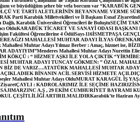
dan Yürütülen Çalışmalar ile Taşkın Koruma Çalışmaları ile ilgili
uğum ve büyüdüğüm şehre bir vefa borcum var “
KARABÜK GEN
ÖLÇÜ VE TARTI ALETLERİNİN BEYANNAME VERME SÜR
OR
AK Parti Karabük Milletvekilleri ve İl Başkanı Esnaf Ziyaretind
Dağlı, Karabük Üniversitesi Öğrencileri ile Buluştu
SEÇİM TAK
cı Oldu
KARABÜK TİCARET VE SANAYİ ODASI BAŞKANI 
işim Fakültesi Öğrencilerine 4 Ödül
Sayı-116
İSMETPAŞA GENÇ
DEREAĞZI MAHALLESİ MUHTAR ADAYI İLYAS ÖREN
KAR
k Mahallesi Muhtar Adayı Yılmaz Berber : Amaç, hizmet ise, 
TAR ADAYIYIM”
Menderes Mahallesi Muhtar Adayı Nurettin 
 KÖKÇÜ : “ HİZMET AŞKI İLE YOLA ÇIKTIK “
YİRMİBE
ESİ MUHTAR ADAYI TUNCAY GÖKMEN: ” ÖZAL MAHALL
N BİZ DE VARIZ…
ATATÜRK MAHALLESİ MUHTAR ADAYI
 AÇIKLADI
EK BİNANIN ACİL SERVİSİ HİZMETE AÇILDI
Ç
beşler Mahallesi Muhtar Adayı Oldu
MURAT KARAGÜL İŞ YA
 Ziyaret
ÇAYLI : KADROLARIMIZ İLE SEÇİME HAZIRIZ
İS
SAJI
MARZINC A.Ş , 29 EKİM CUMHURİYET BAYRAMI K
OKUL ÇEŞİTLİLİĞİ ARTIRILMALIDIR
Karabük’te Haziran Ayı
anıtım