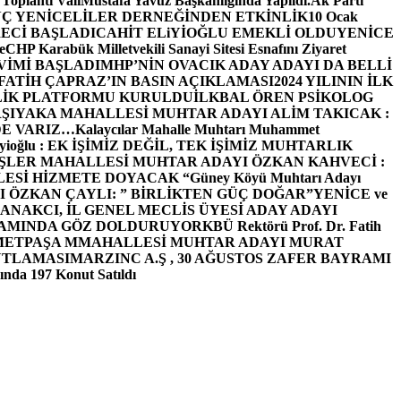
 Toplantı ValiMustafa Yavuz Başkanlığında Yapıldı.
Ak Parti
Ç YENİCELİLER DERNEĞİNDEN ETKİNLİK
10 Ocak
ECİ BAŞLADI
CAHİT ELiYİOĞLU EMEKLİ OLDU
YENİCE
e
CHP Karabük Milletvekili Sanayi Sitesi Esnafını Ziyaret
VİMİ BAŞLADI
MHP’NİN OVACIK ADAY ADAYI DA BELLİ
FATİH ÇAPRAZ’IN BASIN AÇIKLAMASI
2024 YILININ İLK
LİK PLATFORMU KURULDU
İLKBAL ÖREN PSİKOLOG
ŞIYAKA MAHALLESİ MUHTAR ADAYI ALİM TAKICAK :
BİZDE VARIZ…
Kalaycılar Mahalle Muhtarı Muhammet
Elieyioğlu : EK İŞİMİZ DEĞİL, TEK İŞİMİZ MUHTARLIK
ŞLER MAHALLESİ MUHTAR ADAYI ÖZKAN KAHVECİ :
ESİ HİZMETE DOYACAK “
Güney Köyü Muhtarı Adayı
 ÖZKAN ÇAYLI: ” BİRLİKTEN GÜÇ DOĞAR”
YENİCE ve
ANAKCI, İL GENEL MECLİS ÜYESİ ADAY ADAYI
ŞAMINDA GÖZ DOLDURUYOR
KBÜ Rektörü Prof. Dr. Fatih
METPAŞA MMAHALLESİ MUHTAR ADAYI MURAT
UTLAMASI
MARZINC A.Ş , 30 AĞUSTOS ZAFER BAYRAMI
nda 197 Konut Satıldı