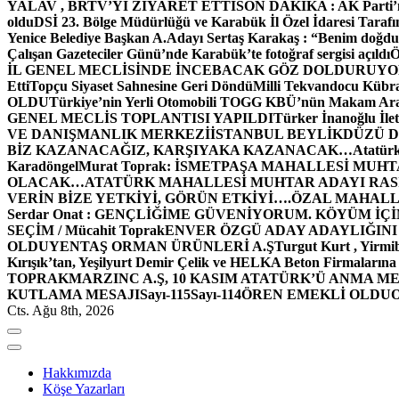
YALAV , BRTV’Yİ ZİYARET ETTİ
SON DAKİKA : AK Parti’n
oldu
DSİ 23. Bölge Müdürlüğü ve Karabük İl Özel İdaresi Tarafın
Yenice Belediye Başkan A.Adayı Sertaş Karakaş : “Benim doğd
Çalışan Gazeteciler Günü’nde Karabük’te fotoğraf sergisi açıldı
İL GENEL MECLİSİNDE İNCEBACAK GÖZ DOLDURUY
Etti
Topçu Siyaset Sahnesine Geri Döndü
Milli Tekvandocu Kübra 
OLDU
Türkiye’nin Yerli Otomobili TOGG KBÜ’nün Makam Ara
GENEL MECLİS TOPLANTISI YAPILDI
Türker İnanoğlu İlet
VE DANIŞMANLIK MERKEZİ
İSTANBUL BEYLİKDÜZÜ 
BİZ KAZANACAĞIZ, KARŞIYAKA KAZANACAK…
Atatür
Karadöngel
Murat Toprak: İSMETPAŞA MAHALLESİ MUH
OLACAK…
ATATÜRK MAHALLESİ MUHTAR ADAYI RASİM
VERİN BİZE YETKİYİ, GÖRÜN ETKİYİ….
ÖZAL MAHALL
Serdar Onat : GENÇLİĞİME GÜVENİYORUM. KÖYÜM İÇİ
SEÇİM / Mücahit Toprak
ENVER ÖZGÜ ADAY ADAYLIĞINI
OLDU
YENTAŞ ORMAN ÜRÜNLERİ A.Ş
Turgut Kurt , Yirmi
Kırışık’tan, Yeşilyurt Demir Çelik ve HELKA Beton Firmalarına
TOPRAK
MARZINC A.Ş, 10 KASIM ATATÜRK’Ü ANMA ME
KUTLAMA MESAJI
Sayı-115
Sayı-114
ÖREN EMEKLİ OLDU
Cts. Ağu 8th, 2026
Hakkımızda
Köşe Yazarları