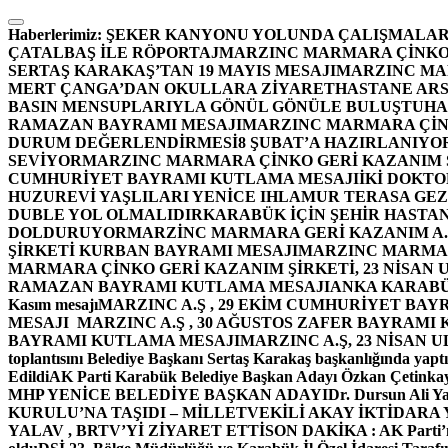
İçeriğe
atla
Haberlerimiz:
ŞEKER KANYONU YOLUNDA ÇALIŞMALAR
ÇATALBAŞ İLE RÖPORTAJ
MARZINC MARMARA ÇİNKO 
SERTAŞ KARAKAŞ’TAN 19 MAYIS MESAJI
MARZINC MAR
MERT ÇANGA’DAN OKULLARA ZİYARET
HASTANE ARS
BASIN MENSUPLARIYLA GÖNÜL GÖNÜLE BULUŞTU
HA
RAMAZAN BAYRAMI MESAJI
MARZINC MARMARA ÇİNK
DURUM DEĞERLENDİRMESİ
8 ŞUBAT’A HAZIRLANIYO
SEVİYOR
MARZINC MARMARA ÇİNKO GERİ KAZANIM Ş
CUMHURİYET BAYRAMI KUTLAMA MESAJI
İKİ DOKT
HUZUREVİ YAŞLILARI YENİCE IHLAMUR TERASA GE
DUBLE YOL OLMALIDIR
KARABÜK İÇİN ŞEHİR HASTAN
DOLDURUYOR
MARZİNC MARMARA GERİ KAZANIM A.Ş
ŞİRKETİ KURBAN BAYRAMI MESAJI
MARZINC MARMARA
MARMARA ÇİNKO GERİ KAZANIM ŞİRKETİ, 23 NİSAN
RAMAZAN BAYRAMI KUTLAMA MESAJI
ANKA KARABÜK 
Kasım mesajı
MARZINC A.Ş , 29 EKİM CUMHURİYET BAY
MESAJI
MARZINC A.Ş , 30 AĞUSTOS ZAFER BAYRAMI
BAYRAMI KUTLAMA MESAJI
MARZINC A.Ş, 23 NİSAN
toplantısını Belediye Başkanı Sertaş Karakaş başkanlığında yaptı
Edildi
AK Parti Karabük Belediye Başkan Adayı Özkan Çetinkay
MHP YENİCE BELEDİYE BAŞKAN ADAYI
Dr. Dursun Ali Y
KURULU’NA TAŞIDI – MİLLETVEKİLİ AKAY İKTİDAR
YALAV , BRTV’Yİ ZİYARET ETTİ
SON DAKİKA : AK Parti’n