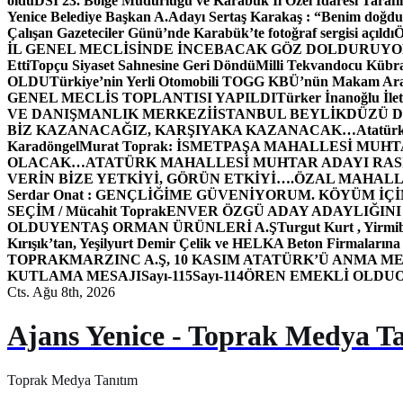
oldu
DSİ 23. Bölge Müdürlüğü ve Karabük İl Özel İdaresi Tarafın
Yenice Belediye Başkan A.Adayı Sertaş Karakaş : “Benim doğd
Çalışan Gazeteciler Günü’nde Karabük’te fotoğraf sergisi açıldı
İL GENEL MECLİSİNDE İNCEBACAK GÖZ DOLDURUY
Etti
Topçu Siyaset Sahnesine Geri Döndü
Milli Tekvandocu Kübra 
OLDU
Türkiye’nin Yerli Otomobili TOGG KBÜ’nün Makam Ara
GENEL MECLİS TOPLANTISI YAPILDI
Türker İnanoğlu İlet
VE DANIŞMANLIK MERKEZİ
İSTANBUL BEYLİKDÜZÜ 
BİZ KAZANACAĞIZ, KARŞIYAKA KAZANACAK…
Atatür
Karadöngel
Murat Toprak: İSMETPAŞA MAHALLESİ MUH
OLACAK…
ATATÜRK MAHALLESİ MUHTAR ADAYI RASİM
VERİN BİZE YETKİYİ, GÖRÜN ETKİYİ….
ÖZAL MAHALL
Serdar Onat : GENÇLİĞİME GÜVENİYORUM. KÖYÜM İÇİ
SEÇİM / Mücahit Toprak
ENVER ÖZGÜ ADAY ADAYLIĞINI
OLDU
YENTAŞ ORMAN ÜRÜNLERİ A.Ş
Turgut Kurt , Yirmi
Kırışık’tan, Yeşilyurt Demir Çelik ve HELKA Beton Firmalarına
TOPRAK
MARZINC A.Ş, 10 KASIM ATATÜRK’Ü ANMA ME
KUTLAMA MESAJI
Sayı-115
Sayı-114
ÖREN EMEKLİ OLDU
Cts. Ağu 8th, 2026
Ajans Yenice - Toprak Medya T
Toprak Medya Tanıtım