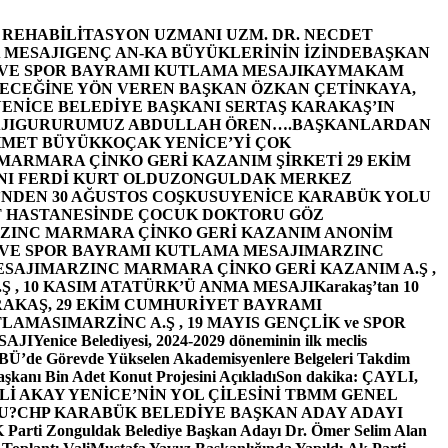
E REHABİLİTASYON UZMANI UZM. DR. NECDET
 MESAJI
GENÇ AN-KA BÜYÜKLERİNİN İZİNDE
BAŞKAN
 VE SPOR BAYRAMI KUTLAMA MESAJI
KAYMAKAM
ECEĞİNE YÖN VEREN BAŞKAN ÖZKAN ÇETİNKAYA,
ENİCE BELEDİYE BAŞKANI SERTAŞ KARAKAŞ’IN
JI
GURURUMUZ ABDULLAH ÖREN….
BAŞKANLARDAN
MET BÜYÜKKOÇAK YENİCE’Yİ ÇOK
MARMARA ÇİNKO GERİ KAZANIM ŞİRKETİ 29 EKİM
I FERDİ KURT OLDU
ZONGULDAK MERKEZ
’NDEN 30 AĞUSTOS COŞKUSU
YENİCE KARABÜK YOLU
 HASTANESİNDE ÇOCUK DOKTORU GÖZ
ZINC MARMARA ÇİNKO GERİ KAZANIM ANONİM
 VE SPOR BAYRAMI KUTLAMA MESAJI
MARZINC
ESAJI
MARZINC MARMARA ÇİNKO GERİ KAZANIM A.Ş ,
Ş , 10 KASIM ATATÜRK’Ü ANMA MESAJI
Karakaş’tan 10
RAKAŞ, 29 EKİM CUMHURİYET BAYRAMI
TLAMASI
MARZİNC A.Ş , 19 MAYIS GENÇLİK ve SPOR
SAJI
Yenice Belediyesi, 2024-2029 döneminin ilk meclis
BÜ’de Görevde Yükselen Akademisyenlere Belgeleri Takdim
şkanı Bin Adet Konut Projesini Açıkladı
Son dakika: ÇAYLI,
İ AKAY YENİCE’NİN YOL ÇİLESİNİ TBMM GENEL
U?
CHP KARABÜK BELEDİYE BAŞKAN ADAY ADAYI
arti Zonguldak Belediye Başkan Adayı Dr. Ömer Selim Alan