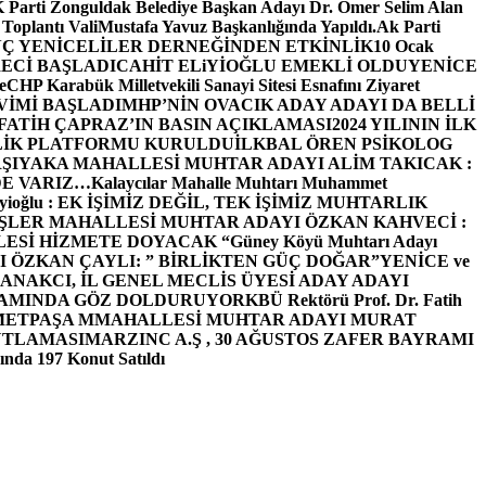
arti Zonguldak Belediye Başkan Adayı Dr. Ömer Selim Alan
 Toplantı ValiMustafa Yavuz Başkanlığında Yapıldı.
Ak Parti
Ç YENİCELİLER DERNEĞİNDEN ETKİNLİK
10 Ocak
ECİ BAŞLADI
CAHİT ELiYİOĞLU EMEKLİ OLDU
YENİCE
e
CHP Karabük Milletvekili Sanayi Sitesi Esnafını Ziyaret
VİMİ BAŞLADI
MHP’NİN OVACIK ADAY ADAYI DA BELLİ
FATİH ÇAPRAZ’IN BASIN AÇIKLAMASI
2024 YILININ İLK
LİK PLATFORMU KURULDU
İLKBAL ÖREN PSİKOLOG
ŞIYAKA MAHALLESİ MUHTAR ADAYI ALİM TAKICAK :
BİZDE VARIZ…
Kalaycılar Mahalle Muhtarı Muhammet
Elieyioğlu : EK İŞİMİZ DEĞİL, TEK İŞİMİZ MUHTARLIK
ŞLER MAHALLESİ MUHTAR ADAYI ÖZKAN KAHVECİ :
ESİ HİZMETE DOYACAK “
Güney Köyü Muhtarı Adayı
 ÖZKAN ÇAYLI: ” BİRLİKTEN GÜÇ DOĞAR”
YENİCE ve
ANAKCI, İL GENEL MECLİS ÜYESİ ADAY ADAYI
ŞAMINDA GÖZ DOLDURUYOR
KBÜ Rektörü Prof. Dr. Fatih
METPAŞA MMAHALLESİ MUHTAR ADAYI MURAT
UTLAMASI
MARZINC A.Ş , 30 AĞUSTOS ZAFER BAYRAMI
nda 197 Konut Satıldı