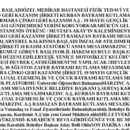
 BAŞLADI
ÖZEL MEDİKAR HASTANESİ FİZİK TEDAVİ V
GERİ KAZANIM ŞİRKETİ KURBAN BAYRAMI KUTLAMA
MARA ÇİNKO GERİ KAZANIM A.Ş , 19 MAYIS GENÇLİK
ASI GÜNDEMDEKİ YERİNİ KORUYOR
KARABÜK’ÜN GEL
STANENİN ÖYKÜSÜ / MUSTAFA AKAY’IN KALEMİNDEN
Y
O GERİ KAZANIM ŞİRKETİ RAMAZAN BAYRAMI MESA
RLAR
YEREL KALKINMA BAŞLADI İMZALAR ATILDI
MEH
İRKETİ 10 KASIM ATATÜRK’Ü ANMA MESAJI
MARZINC 
ORUMUZ GÖREVE BAŞLIYOR.
İL HAKEM KURULU BAŞKAN
Zİ DÜZENLEDİLER
YEŞİL YENİCE MOTOSİKLET KULÜBÜ
ESİ DEVREK ÇAYDEĞİRMENİ’NE YAPILACAK !!
DEVLET
, 30 AĞUSTOS ZAFER BAYRAMI KUTLAMA MESAJI
MAR
 ÇİNKO GERİ KAZANIM ŞİRKETİ, 19 MAYIS GENÇLİK
 ULUSAL EGEMENLİK VE ÇOCUK BAYRAMI KUTLAMA M
PLATFORMU Üniversite Öğrencileri Buluşması
MARZINC A.
RAMI MESAJI
YENİCE BELEDİYE BAŞKANI Ş.SERTAŞ KA
 KUTLAMA MESAJI
MARZINC A.Ş, KURBAN BAYRAMI KU
 ULUSAL EGEMENLİK VE ÇOCUK BAYRAMI KUTLAMA ME
MARZINC A.Ş RAMAZAN BAYRAMI KUTLAMA MESAJI
K
a Vatandaş ve Esnaf Ziyaretlerinde Bulundu
Karabük Belediye Ba
aşacan, Kardemir A.Ş’nin yeni Genel Müdürü oldu
MİLLETVEKİL
A YÜKLENDİ: KARABÜK’E REVA GÖRDÜĞÜNÜZ YOL BU M
in Karabük Belediye Başkan Aday Belli Oldu
SON DAKİKA : AK P