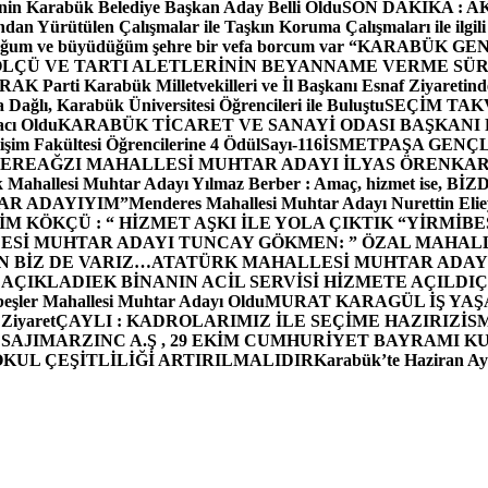
in Karabük Belediye Başkan Aday Belli Oldu
SON DAKİKA : AK P
dan Yürütülen Çalışmalar ile Taşkın Koruma Çalışmaları ile ilgili
uğum ve büyüdüğüm şehre bir vefa borcum var “
KARABÜK GEN
ÖLÇÜ VE TARTI ALETLERİNİN BEYANNAME VERME SÜR
OR
AK Parti Karabük Milletvekilleri ve İl Başkanı Esnaf Ziyaretind
Dağlı, Karabük Üniversitesi Öğrencileri ile Buluştu
SEÇİM TAK
cı Oldu
KARABÜK TİCARET VE SANAYİ ODASI BAŞKANI 
işim Fakültesi Öğrencilerine 4 Ödül
Sayı-116
İSMETPAŞA GENÇ
DEREAĞZI MAHALLESİ MUHTAR ADAYI İLYAS ÖREN
KAR
k Mahallesi Muhtar Adayı Yılmaz Berber : Amaç, hizmet ise, 
TAR ADAYIYIM”
Menderes Mahallesi Muhtar Adayı Nurettin 
 KÖKÇÜ : “ HİZMET AŞKI İLE YOLA ÇIKTIK “
YİRMİBE
ESİ MUHTAR ADAYI TUNCAY GÖKMEN: ” ÖZAL MAHALL
N BİZ DE VARIZ…
ATATÜRK MAHALLESİ MUHTAR ADAYI
 AÇIKLADI
EK BİNANIN ACİL SERVİSİ HİZMETE AÇILDI
Ç
beşler Mahallesi Muhtar Adayı Oldu
MURAT KARAGÜL İŞ YA
 Ziyaret
ÇAYLI : KADROLARIMIZ İLE SEÇİME HAZIRIZ
İS
SAJI
MARZINC A.Ş , 29 EKİM CUMHURİYET BAYRAMI K
OKUL ÇEŞİTLİLİĞİ ARTIRILMALIDIR
Karabük’te Haziran Ayı