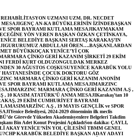
E REHABİLİTASYON UZMANI UZM. DR. NECDET
 MESAJI
GENÇ AN-KA BÜYÜKLERİNİN İZİNDE
BAŞKAN
 VE SPOR BAYRAMI KUTLAMA MESAJI
KAYMAKAM
ECEĞİNE YÖN VEREN BAŞKAN ÖZKAN ÇETİNKAYA,
ENİCE BELEDİYE BAŞKANI SERTAŞ KARAKAŞ’IN
JI
GURURUMUZ ABDULLAH ÖREN….
BAŞKANLARDAN
MET BÜYÜKKOÇAK YENİCE’Yİ ÇOK
MARMARA ÇİNKO GERİ KAZANIM ŞİRKETİ 29 EKİM
I FERDİ KURT OLDU
ZONGULDAK MERKEZ
’NDEN 30 AĞUSTOS COŞKUSU
YENİCE KARABÜK YOLU
 HASTANESİNDE ÇOCUK DOKTORU GÖZ
ZINC MARMARA ÇİNKO GERİ KAZANIM ANONİM
 VE SPOR BAYRAMI KUTLAMA MESAJI
MARZINC
ESAJI
MARZINC MARMARA ÇİNKO GERİ KAZANIM A.Ş ,
Ş , 10 KASIM ATATÜRK’Ü ANMA MESAJI
Karakaş’tan 10
RAKAŞ, 29 EKİM CUMHURİYET BAYRAMI
TLAMASI
MARZİNC A.Ş , 19 MAYIS GENÇLİK ve SPOR
SAJI
Yenice Belediyesi, 2024-2029 döneminin ilk meclis
BÜ’de Görevde Yükselen Akademisyenlere Belgeleri Takdim
şkanı Bin Adet Konut Projesini Açıkladı
Son dakika: ÇAYLI,
İ AKAY YENİCE’NİN YOL ÇİLESİNİ TBMM GENEL
U?
CHP KARABÜK BELEDİYE BAŞKAN ADAY ADAYI