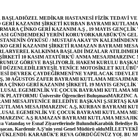
 BAŞLADI
ÖZEL MEDİKAR HASTANESİ FİZİK TEDAVİ V
GERİ KAZANIM ŞİRKETİ KURBAN BAYRAMI KUTLAMA
MARA ÇİNKO GERİ KAZANIM A.Ş , 19 MAYIS GENÇLİK
ASI GÜNDEMDEKİ YERİNİ KORUYOR
KARABÜK’ÜN GEL
STANENİN ÖYKÜSÜ / MUSTAFA AKAY’IN KALEMİNDEN
Y
O GERİ KAZANIM ŞİRKETİ RAMAZAN BAYRAMI MESA
RLAR
YEREL KALKINMA BAŞLADI İMZALAR ATILDI
MEH
İRKETİ 10 KASIM ATATÜRK’Ü ANMA MESAJI
MARZINC 
ORUMUZ GÖREVE BAŞLIYOR.
İL HAKEM KURULU BAŞKAN
Zİ DÜZENLEDİLER
YEŞİL YENİCE MOTOSİKLET KULÜBÜ
ESİ DEVREK ÇAYDEĞİRMENİ’NE YAPILACAK !!
DEVLET
, 30 AĞUSTOS ZAFER BAYRAMI KUTLAMA MESAJI
MAR
 ÇİNKO GERİ KAZANIM ŞİRKETİ, 19 MAYIS GENÇLİK
 ULUSAL EGEMENLİK VE ÇOCUK BAYRAMI KUTLAMA M
PLATFORMU Üniversite Öğrencileri Buluşması
MARZINC A.
RAMI MESAJI
YENİCE BELEDİYE BAŞKANI Ş.SERTAŞ KA
 KUTLAMA MESAJI
MARZINC A.Ş, KURBAN BAYRAMI KU
 ULUSAL EGEMENLİK VE ÇOCUK BAYRAMI KUTLAMA ME
MARZINC A.Ş RAMAZAN BAYRAMI KUTLAMA MESAJI
K
a Vatandaş ve Esnaf Ziyaretlerinde Bulundu
Karabük Belediye Ba
aşacan, Kardemir A.Ş’nin yeni Genel Müdürü oldu
MİLLETVEKİL
A YÜKLENDİ: KARABÜK’E REVA GÖRDÜĞÜNÜZ YOL BU M