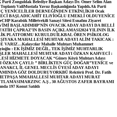
arti Zonguldak Belediye Başkan Adayı Dr. Ömer Selim Alan
 Toplantı ValiMustafa Yavuz Başkanlığında Yapıldı.
Ak Parti
Ç YENİCELİLER DERNEĞİNDEN ETKİNLİK
10 Ocak
ECİ BAŞLADI
CAHİT ELiYİOĞLU EMEKLİ OLDU
YENİCE
e
CHP Karabük Milletvekili Sanayi Sitesi Esnafını Ziyaret
VİMİ BAŞLADI
MHP’NİN OVACIK ADAY ADAYI DA BELLİ
FATİH ÇAPRAZ’IN BASIN AÇIKLAMASI
2024 YILININ İLK
LİK PLATFORMU KURULDU
İLKBAL ÖREN PSİKOLOG
ŞIYAKA MAHALLESİ MUHTAR ADAYI ALİM TAKICAK :
BİZDE VARIZ…
Kalaycılar Mahalle Muhtarı Muhammet
Elieyioğlu : EK İŞİMİZ DEĞİL, TEK İŞİMİZ MUHTARLIK
ŞLER MAHALLESİ MUHTAR ADAYI ÖZKAN KAHVECİ :
ESİ HİZMETE DOYACAK “
Güney Köyü Muhtarı Adayı
 ÖZKAN ÇAYLI: ” BİRLİKTEN GÜÇ DOĞAR”
YENİCE ve
ANAKCI, İL GENEL MECLİS ÜYESİ ADAY ADAYI
ŞAMINDA GÖZ DOLDURUYOR
KBÜ Rektörü Prof. Dr. Fatih
METPAŞA MMAHALLESİ MUHTAR ADAYI MURAT
UTLAMASI
MARZINC A.Ş , 30 AĞUSTOS ZAFER BAYRAMI
nda 197 Konut Satıldı