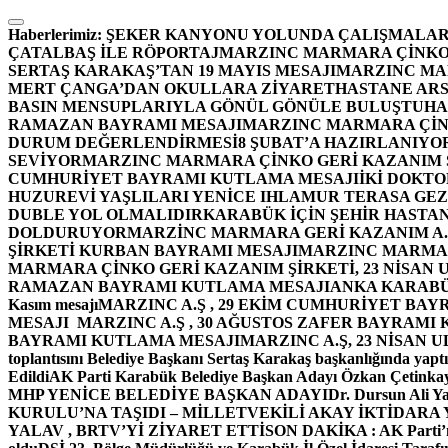
İçeriğe
atla
Haberlerimiz:
ŞEKER KANYONU YOLUNDA ÇALIŞMALAR
ÇATALBAŞ İLE RÖPORTAJ
MARZINC MARMARA ÇİNKO 
SERTAŞ KARAKAŞ’TAN 19 MAYIS MESAJI
MARZINC MAR
MERT ÇANGA’DAN OKULLARA ZİYARET
HASTANE ARS
BASIN MENSUPLARIYLA GÖNÜL GÖNÜLE BULUŞTU
HA
RAMAZAN BAYRAMI MESAJI
MARZINC MARMARA ÇİNK
DURUM DEĞERLENDİRMESİ
8 ŞUBAT’A HAZIRLANIYO
SEVİYOR
MARZINC MARMARA ÇİNKO GERİ KAZANIM Ş
CUMHURİYET BAYRAMI KUTLAMA MESAJI
İKİ DOKT
HUZUREVİ YAŞLILARI YENİCE IHLAMUR TERASA GE
DUBLE YOL OLMALIDIR
KARABÜK İÇİN ŞEHİR HASTAN
DOLDURUYOR
MARZİNC MARMARA GERİ KAZANIM A.Ş
ŞİRKETİ KURBAN BAYRAMI MESAJI
MARZINC MARMARA
MARMARA ÇİNKO GERİ KAZANIM ŞİRKETİ, 23 NİSAN
RAMAZAN BAYRAMI KUTLAMA MESAJI
ANKA KARABÜK 
Kasım mesajı
MARZINC A.Ş , 29 EKİM CUMHURİYET BAY
MESAJI
MARZINC A.Ş , 30 AĞUSTOS ZAFER BAYRAMI
BAYRAMI KUTLAMA MESAJI
MARZINC A.Ş, 23 NİSAN
toplantısını Belediye Başkanı Sertaş Karakaş başkanlığında yaptı
Edildi
AK Parti Karabük Belediye Başkan Adayı Özkan Çetinkay
MHP YENİCE BELEDİYE BAŞKAN ADAYI
Dr. Dursun Ali Y
KURULU’NA TAŞIDI – MİLLETVEKİLİ AKAY İKTİDAR
YALAV , BRTV’Yİ ZİYARET ETTİ
SON DAKİKA : AK Parti’n