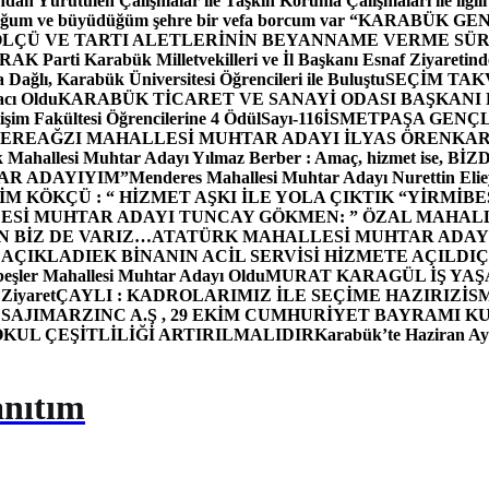
dan Yürütülen Çalışmalar ile Taşkın Koruma Çalışmaları ile ilgili
uğum ve büyüdüğüm şehre bir vefa borcum var “
KARABÜK GEN
ÖLÇÜ VE TARTI ALETLERİNİN BEYANNAME VERME SÜR
OR
AK Parti Karabük Milletvekilleri ve İl Başkanı Esnaf Ziyaretind
Dağlı, Karabük Üniversitesi Öğrencileri ile Buluştu
SEÇİM TAK
cı Oldu
KARABÜK TİCARET VE SANAYİ ODASI BAŞKANI 
işim Fakültesi Öğrencilerine 4 Ödül
Sayı-116
İSMETPAŞA GENÇ
DEREAĞZI MAHALLESİ MUHTAR ADAYI İLYAS ÖREN
KAR
k Mahallesi Muhtar Adayı Yılmaz Berber : Amaç, hizmet ise, 
TAR ADAYIYIM”
Menderes Mahallesi Muhtar Adayı Nurettin 
 KÖKÇÜ : “ HİZMET AŞKI İLE YOLA ÇIKTIK “
YİRMİBE
ESİ MUHTAR ADAYI TUNCAY GÖKMEN: ” ÖZAL MAHALL
N BİZ DE VARIZ…
ATATÜRK MAHALLESİ MUHTAR ADAYI
 AÇIKLADI
EK BİNANIN ACİL SERVİSİ HİZMETE AÇILDI
Ç
beşler Mahallesi Muhtar Adayı Oldu
MURAT KARAGÜL İŞ YA
 Ziyaret
ÇAYLI : KADROLARIMIZ İLE SEÇİME HAZIRIZ
İS
SAJI
MARZINC A.Ş , 29 EKİM CUMHURİYET BAYRAMI K
OKUL ÇEŞİTLİLİĞİ ARTIRILMALIDIR
Karabük’te Haziran Ayı
anıtım