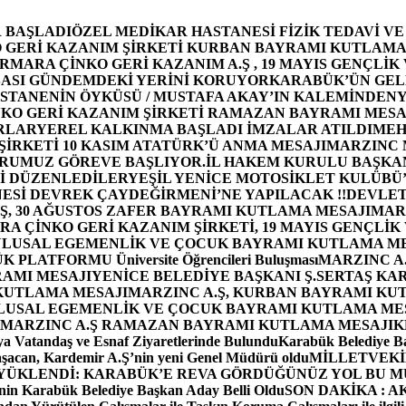
 BAŞLADI
ÖZEL MEDİKAR HASTANESİ FİZİK TEDAVİ V
GERİ KAZANIM ŞİRKETİ KURBAN BAYRAMI KUTLAMA
MARA ÇİNKO GERİ KAZANIM A.Ş , 19 MAYIS GENÇLİK
ASI GÜNDEMDEKİ YERİNİ KORUYOR
KARABÜK’ÜN GEL
STANENİN ÖYKÜSÜ / MUSTAFA AKAY’IN KALEMİNDEN
Y
O GERİ KAZANIM ŞİRKETİ RAMAZAN BAYRAMI MESA
RLAR
YEREL KALKINMA BAŞLADI İMZALAR ATILDI
MEH
İRKETİ 10 KASIM ATATÜRK’Ü ANMA MESAJI
MARZINC 
ORUMUZ GÖREVE BAŞLIYOR.
İL HAKEM KURULU BAŞKAN
Zİ DÜZENLEDİLER
YEŞİL YENİCE MOTOSİKLET KULÜBÜ
ESİ DEVREK ÇAYDEĞİRMENİ’NE YAPILACAK !!
DEVLET
, 30 AĞUSTOS ZAFER BAYRAMI KUTLAMA MESAJI
MAR
 ÇİNKO GERİ KAZANIM ŞİRKETİ, 19 MAYIS GENÇLİK
 ULUSAL EGEMENLİK VE ÇOCUK BAYRAMI KUTLAMA M
PLATFORMU Üniversite Öğrencileri Buluşması
MARZINC A.
RAMI MESAJI
YENİCE BELEDİYE BAŞKANI Ş.SERTAŞ KA
 KUTLAMA MESAJI
MARZINC A.Ş, KURBAN BAYRAMI KU
 ULUSAL EGEMENLİK VE ÇOCUK BAYRAMI KUTLAMA ME
MARZINC A.Ş RAMAZAN BAYRAMI KUTLAMA MESAJI
K
a Vatandaş ve Esnaf Ziyaretlerinde Bulundu
Karabük Belediye Ba
aşacan, Kardemir A.Ş’nin yeni Genel Müdürü oldu
MİLLETVEKİL
A YÜKLENDİ: KARABÜK’E REVA GÖRDÜĞÜNÜZ YOL BU M
in Karabük Belediye Başkan Aday Belli Oldu
SON DAKİKA : AK P