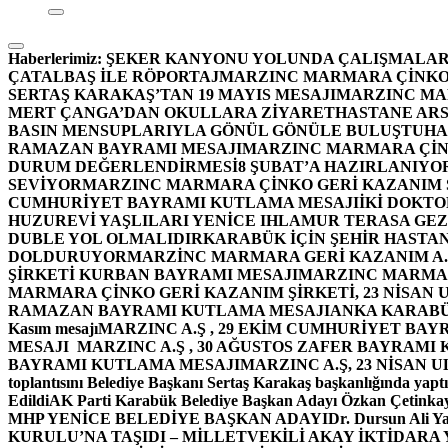
Haberlerimiz:
ŞEKER KANYONU YOLUNDA ÇALIŞMALAR
ÇATALBAŞ İLE RÖPORTAJ
MARZINC MARMARA ÇİNKO 
SERTAŞ KARAKAŞ’TAN 19 MAYIS MESAJI
MARZINC MAR
MERT ÇANGA’DAN OKULLARA ZİYARET
HASTANE ARS
BASIN MENSUPLARIYLA GÖNÜL GÖNÜLE BULUŞTU
HA
RAMAZAN BAYRAMI MESAJI
MARZINC MARMARA ÇİNK
DURUM DEĞERLENDİRMESİ
8 ŞUBAT’A HAZIRLANIYO
SEVİYOR
MARZINC MARMARA ÇİNKO GERİ KAZANIM Ş
CUMHURİYET BAYRAMI KUTLAMA MESAJI
İKİ DOKT
HUZUREVİ YAŞLILARI YENİCE IHLAMUR TERASA GE
DUBLE YOL OLMALIDIR
KARABÜK İÇİN ŞEHİR HASTAN
DOLDURUYOR
MARZİNC MARMARA GERİ KAZANIM A.Ş
ŞİRKETİ KURBAN BAYRAMI MESAJI
MARZINC MARMARA
MARMARA ÇİNKO GERİ KAZANIM ŞİRKETİ, 23 NİSAN
RAMAZAN BAYRAMI KUTLAMA MESAJI
ANKA KARABÜK 
Kasım mesajı
MARZINC A.Ş , 29 EKİM CUMHURİYET BAY
MESAJI
MARZINC A.Ş , 30 AĞUSTOS ZAFER BAYRAMI
BAYRAMI KUTLAMA MESAJI
MARZINC A.Ş, 23 NİSAN
toplantısını Belediye Başkanı Sertaş Karakaş başkanlığında yaptı
Edildi
AK Parti Karabük Belediye Başkan Adayı Özkan Çetinkay
MHP YENİCE BELEDİYE BAŞKAN ADAYI
Dr. Dursun Ali Y
KURULU’NA TAŞIDI – MİLLETVEKİLİ AKAY İKTİDAR