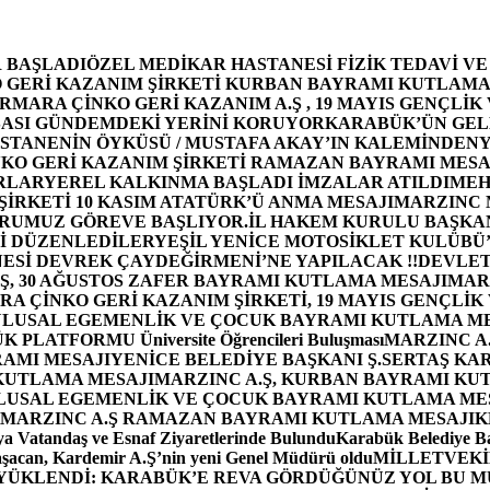
 BAŞLADI
ÖZEL MEDİKAR HASTANESİ FİZİK TEDAVİ V
GERİ KAZANIM ŞİRKETİ KURBAN BAYRAMI KUTLAMA
MARA ÇİNKO GERİ KAZANIM A.Ş , 19 MAYIS GENÇLİK
ASI GÜNDEMDEKİ YERİNİ KORUYOR
KARABÜK’ÜN GEL
STANENİN ÖYKÜSÜ / MUSTAFA AKAY’IN KALEMİNDEN
Y
O GERİ KAZANIM ŞİRKETİ RAMAZAN BAYRAMI MESA
RLAR
YEREL KALKINMA BAŞLADI İMZALAR ATILDI
MEH
İRKETİ 10 KASIM ATATÜRK’Ü ANMA MESAJI
MARZINC 
ORUMUZ GÖREVE BAŞLIYOR.
İL HAKEM KURULU BAŞKAN
Zİ DÜZENLEDİLER
YEŞİL YENİCE MOTOSİKLET KULÜBÜ
ESİ DEVREK ÇAYDEĞİRMENİ’NE YAPILACAK !!
DEVLET
, 30 AĞUSTOS ZAFER BAYRAMI KUTLAMA MESAJI
MAR
 ÇİNKO GERİ KAZANIM ŞİRKETİ, 19 MAYIS GENÇLİK
 ULUSAL EGEMENLİK VE ÇOCUK BAYRAMI KUTLAMA M
PLATFORMU Üniversite Öğrencileri Buluşması
MARZINC A.
RAMI MESAJI
YENİCE BELEDİYE BAŞKANI Ş.SERTAŞ KA
 KUTLAMA MESAJI
MARZINC A.Ş, KURBAN BAYRAMI KU
 ULUSAL EGEMENLİK VE ÇOCUK BAYRAMI KUTLAMA ME
MARZINC A.Ş RAMAZAN BAYRAMI KUTLAMA MESAJI
K
a Vatandaş ve Esnaf Ziyaretlerinde Bulundu
Karabük Belediye Ba
aşacan, Kardemir A.Ş’nin yeni Genel Müdürü oldu
MİLLETVEKİL
A YÜKLENDİ: KARABÜK’E REVA GÖRDÜĞÜNÜZ YOL BU M