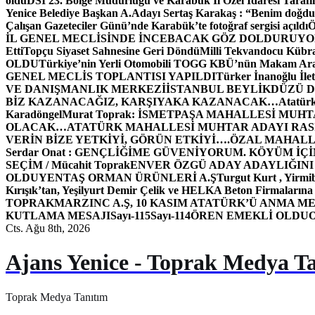
oldu
DSİ 23. Bölge Müdürlüğü ve Karabük İl Özel İdaresi Tarafın
Yenice Belediye Başkan A.Adayı Sertaş Karakaş : “Benim doğd
Çalışan Gazeteciler Günü’nde Karabük’te fotoğraf sergisi açıldı
İL GENEL MECLİSİNDE İNCEBACAK GÖZ DOLDURUY
Etti
Topçu Siyaset Sahnesine Geri Döndü
Milli Tekvandocu Kübra 
OLDU
Türkiye’nin Yerli Otomobili TOGG KBÜ’nün Makam Ara
GENEL MECLİS TOPLANTISI YAPILDI
Türker İnanoğlu İlet
VE DANIŞMANLIK MERKEZİ
İSTANBUL BEYLİKDÜZÜ 
BİZ KAZANACAĞIZ, KARŞIYAKA KAZANACAK…
Atatür
Karadöngel
Murat Toprak: İSMETPAŞA MAHALLESİ MUH
OLACAK…
ATATÜRK MAHALLESİ MUHTAR ADAYI RASİM
VERİN BİZE YETKİYİ, GÖRÜN ETKİYİ….
ÖZAL MAHALL
Serdar Onat : GENÇLİĞİME GÜVENİYORUM. KÖYÜM İÇİ
SEÇİM / Mücahit Toprak
ENVER ÖZGÜ ADAY ADAYLIĞINI
OLDU
YENTAŞ ORMAN ÜRÜNLERİ A.Ş
Turgut Kurt , Yirmi
Kırışık’tan, Yeşilyurt Demir Çelik ve HELKA Beton Firmalarına
TOPRAK
MARZINC A.Ş, 10 KASIM ATATÜRK’Ü ANMA ME
KUTLAMA MESAJI
Sayı-115
Sayı-114
ÖREN EMEKLİ OLDU
Cts. Ağu 8th, 2026
Ajans Yenice - Toprak Medya T
Toprak Medya Tanıtım