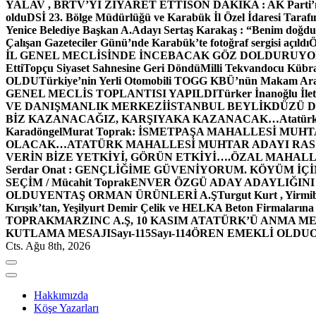
YALAV , BRTV’Yİ ZİYARET ETTİ
SON DAKİKA : AK Parti’n
oldu
DSİ 23. Bölge Müdürlüğü ve Karabük İl Özel İdaresi Tarafın
Yenice Belediye Başkan A.Adayı Sertaş Karakaş : “Benim doğd
Çalışan Gazeteciler Günü’nde Karabük’te fotoğraf sergisi açıldı
İL GENEL MECLİSİNDE İNCEBACAK GÖZ DOLDURUY
Etti
Topçu Siyaset Sahnesine Geri Döndü
Milli Tekvandocu Kübra 
OLDU
Türkiye’nin Yerli Otomobili TOGG KBÜ’nün Makam Ara
GENEL MECLİS TOPLANTISI YAPILDI
Türker İnanoğlu İlet
VE DANIŞMANLIK MERKEZİ
İSTANBUL BEYLİKDÜZÜ 
BİZ KAZANACAĞIZ, KARŞIYAKA KAZANACAK…
Atatür
Karadöngel
Murat Toprak: İSMETPAŞA MAHALLESİ MUH
OLACAK…
ATATÜRK MAHALLESİ MUHTAR ADAYI RASİM
VERİN BİZE YETKİYİ, GÖRÜN ETKİYİ….
ÖZAL MAHALL
Serdar Onat : GENÇLİĞİME GÜVENİYORUM. KÖYÜM İÇİ
SEÇİM / Mücahit Toprak
ENVER ÖZGÜ ADAY ADAYLIĞINI
OLDU
YENTAŞ ORMAN ÜRÜNLERİ A.Ş
Turgut Kurt , Yirmi
Kırışık’tan, Yeşilyurt Demir Çelik ve HELKA Beton Firmalarına
TOPRAK
MARZINC A.Ş, 10 KASIM ATATÜRK’Ü ANMA ME
KUTLAMA MESAJI
Sayı-115
Sayı-114
ÖREN EMEKLİ OLDU
Cts. Ağu 8th, 2026
Hakkımızda
Köşe Yazarları