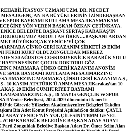
E REHABİLİTASYON UZMANI UZM. DR. NECDET
 MESAJI
GENÇ AN-KA BÜYÜKLERİNİN İZİNDE
BAŞKAN
 VE SPOR BAYRAMI KUTLAMA MESAJI
KAYMAKAM
ECEĞİNE YÖN VEREN BAŞKAN ÖZKAN ÇETİNKAYA,
ENİCE BELEDİYE BAŞKANI SERTAŞ KARAKAŞ’IN
JI
GURURUMUZ ABDULLAH ÖREN….
BAŞKANLARDAN
MET BÜYÜKKOÇAK YENİCE’Yİ ÇOK
MARMARA ÇİNKO GERİ KAZANIM ŞİRKETİ 29 EKİM
I FERDİ KURT OLDU
ZONGULDAK MERKEZ
’NDEN 30 AĞUSTOS COŞKUSU
YENİCE KARABÜK YOLU
 HASTANESİNDE ÇOCUK DOKTORU GÖZ
ZINC MARMARA ÇİNKO GERİ KAZANIM ANONİM
 VE SPOR BAYRAMI KUTLAMA MESAJI
MARZINC
ESAJI
MARZINC MARMARA ÇİNKO GERİ KAZANIM A.Ş ,
Ş , 10 KASIM ATATÜRK’Ü ANMA MESAJI
Karakaş’tan 10
RAKAŞ, 29 EKİM CUMHURİYET BAYRAMI
TLAMASI
MARZİNC A.Ş , 19 MAYIS GENÇLİK ve SPOR
SAJI
Yenice Belediyesi, 2024-2029 döneminin ilk meclis
BÜ’de Görevde Yükselen Akademisyenlere Belgeleri Takdim
şkanı Bin Adet Konut Projesini Açıkladı
Son dakika: ÇAYLI,
İ AKAY YENİCE’NİN YOL ÇİLESİNİ TBMM GENEL
U?
CHP KARABÜK BELEDİYE BAŞKAN ADAY ADAYI
arti Zonguldak Belediye Başkan Adayı Dr. Ömer Selim Alan