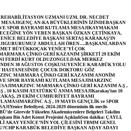
E REHABİLİTASYON UZMANI UZM. DR. NECDET
 MESAJI
GENÇ AN-KA BÜYÜKLERİNİN İZİNDE
BAŞKAN
 VE SPOR BAYRAMI KUTLAMA MESAJI
KAYMAKAM
ECEĞİNE YÖN VEREN BAŞKAN ÖZKAN ÇETİNKAYA,
ENİCE BELEDİYE BAŞKANI SERTAŞ KARAKAŞ’IN
JI
GURURUMUZ ABDULLAH ÖREN….
BAŞKANLARDAN
MET BÜYÜKKOÇAK YENİCE’Yİ ÇOK
MARMARA ÇİNKO GERİ KAZANIM ŞİRKETİ 29 EKİM
I FERDİ KURT OLDU
ZONGULDAK MERKEZ
’NDEN 30 AĞUSTOS COŞKUSU
YENİCE KARABÜK YOLU
 HASTANESİNDE ÇOCUK DOKTORU GÖZ
ZINC MARMARA ÇİNKO GERİ KAZANIM ANONİM
 VE SPOR BAYRAMI KUTLAMA MESAJI
MARZINC
ESAJI
MARZINC MARMARA ÇİNKO GERİ KAZANIM A.Ş ,
Ş , 10 KASIM ATATÜRK’Ü ANMA MESAJI
Karakaş’tan 10
RAKAŞ, 29 EKİM CUMHURİYET BAYRAMI
TLAMASI
MARZİNC A.Ş , 19 MAYIS GENÇLİK ve SPOR
SAJI
Yenice Belediyesi, 2024-2029 döneminin ilk meclis
BÜ’de Görevde Yükselen Akademisyenlere Belgeleri Takdim
şkanı Bin Adet Konut Projesini Açıkladı
Son dakika: ÇAYLI,
İ AKAY YENİCE’NİN YOL ÇİLESİNİ TBMM GENEL
U?
CHP KARABÜK BELEDİYE BAŞKAN ADAY ADAYI