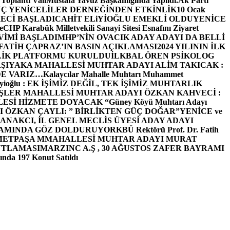
 Toplantı ValiMustafa Yavuz Başkanlığında Yapıldı.
Ak Parti
Ç YENİCELİLER DERNEĞİNDEN ETKİNLİK
10 Ocak
ECİ BAŞLADI
CAHİT ELiYİOĞLU EMEKLİ OLDU
YENİCE
e
CHP Karabük Milletvekili Sanayi Sitesi Esnafını Ziyaret
VİMİ BAŞLADI
MHP’NİN OVACIK ADAY ADAYI DA BELLİ
FATİH ÇAPRAZ’IN BASIN AÇIKLAMASI
2024 YILININ İLK
LİK PLATFORMU KURULDU
İLKBAL ÖREN PSİKOLOG
ŞIYAKA MAHALLESİ MUHTAR ADAYI ALİM TAKICAK :
BİZDE VARIZ…
Kalaycılar Mahalle Muhtarı Muhammet
Elieyioğlu : EK İŞİMİZ DEĞİL, TEK İŞİMİZ MUHTARLIK
ŞLER MAHALLESİ MUHTAR ADAYI ÖZKAN KAHVECİ :
ESİ HİZMETE DOYACAK “
Güney Köyü Muhtarı Adayı
 ÖZKAN ÇAYLI: ” BİRLİKTEN GÜÇ DOĞAR”
YENİCE ve
ANAKCI, İL GENEL MECLİS ÜYESİ ADAY ADAYI
ŞAMINDA GÖZ DOLDURUYOR
KBÜ Rektörü Prof. Dr. Fatih
METPAŞA MMAHALLESİ MUHTAR ADAYI MURAT
UTLAMASI
MARZINC A.Ş , 30 AĞUSTOS ZAFER BAYRAMI
nda 197 Konut Satıldı