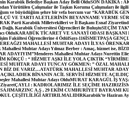
in Karabük Belediye Başkan Aday Belli Oldu
SON DAKİKA : AK P
dan Yürütülen Çalışmalar ile Taşkın Koruma Çalışmaları ile ilgili
uğum ve büyüdüğüm şehre bir vefa borcum var “
KARABÜK GEN
ÖLÇÜ VE TARTI ALETLERİNİN BEYANNAME VERME SÜR
OR
AK Parti Karabük Milletvekilleri ve İl Başkanı Esnaf Ziyaretind
Dağlı, Karabük Üniversitesi Öğrencileri ile Buluştu
SEÇİM TAK
cı Oldu
KARABÜK TİCARET VE SANAYİ ODASI BAŞKANI 
işim Fakültesi Öğrencilerine 4 Ödül
Sayı-116
İSMETPAŞA GENÇ
DEREAĞZI MAHALLESİ MUHTAR ADAYI İLYAS ÖREN
KAR
k Mahallesi Muhtar Adayı Yılmaz Berber : Amaç, hizmet ise, 
TAR ADAYIYIM”
Menderes Mahallesi Muhtar Adayı Nurettin 
 KÖKÇÜ : “ HİZMET AŞKI İLE YOLA ÇIKTIK “
YİRMİBE
ESİ MUHTAR ADAYI TUNCAY GÖKMEN: ” ÖZAL MAHALL
N BİZ DE VARIZ…
ATATÜRK MAHALLESİ MUHTAR ADAYI
 AÇIKLADI
EK BİNANIN ACİL SERVİSİ HİZMETE AÇILDI
Ç
beşler Mahallesi Muhtar Adayı Oldu
MURAT KARAGÜL İŞ YA
 Ziyaret
ÇAYLI : KADROLARIMIZ İLE SEÇİME HAZIRIZ
İS
SAJI
MARZINC A.Ş , 29 EKİM CUMHURİYET BAYRAMI K
OKUL ÇEŞİTLİLİĞİ ARTIRILMALIDIR
Karabük’te Haziran Ayı