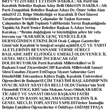
BRTV’Yİ ZİYARET ETTİ
SON DAKİKA : AK Parti’nin
Karabük Belediye Başkan Aday Belli Oldu
SON DAKİKA : AK
Parti Zonguldak Belediye Başkan Adayı Dr. Ömer Selim Alan
oldu
DSİ 23. Bölge Müdürlüğü ve Karabük İl Özel İdaresi
Tarafından Yürütülen Çalışmalar ile Taşkın Koruma
Çalışmaları ile ilgili Toplantı ValiMustafa Yavuz Başkanlığında
Yapıldı.
Ak Parti Yenice Belediye Başkan A.Adayı Sertaş
Karakaş : “Benim doğduğum ve büyüdüğüm şehre bir vefa
borcum var “
KARABÜK GENÇ YENİCELİLER
DERNEĞİNDEN ETKİNLİK
10 Ocak Çalışan Gazeteciler
Günü’nde Karabük’te fotoğraf sergisi açıldı
ÖLÇÜ VE TARTI
ALETLERİNİN BEYANNAME VERME SÜRECİ
BAŞLADI
CAHİT ELiYİOĞLU EMEKLİ OLDU
YENİCE İL
GENEL MECLİSİNDE İNCEBACAK GÖZ
DOLDURUYOR
AK Parti Karabük Milletvekilleri ve İl
Başkanı Esnaf Ziyaretinde
CHP Karabük Milletvekili Sanayi
Sitesi Esnafını Ziyaret Etti
Topçu Siyaset Sahnesine Geri
Döndü
Milli Tekvandocu Kübra Dağlı, Karabük Üniversitesi
Öğrencileri ile Buluştu
SEÇİM TAKVİMİ BAŞLADI
MHP’NİN
OVACIK ADAY ADAYI DA BELLİ OLDU
Türkiye’nin Yerli
Otomobili TOGG KBÜ’nün Makam Aracı Oldu
KARABÜK
TİCARET VE SANAYİ ODASI BAŞKANI FATİH
ÇAPRAZ’IN BASIN AÇIKLAMASI
2024 YILININ İLK
GENEL MECLİS TOPLANTISI YAPILDI
Türker İnanoğlu
İletişim Fakültesi Öğrencilerine 4 Ödül
Sayı-116
İSMETPAŞA