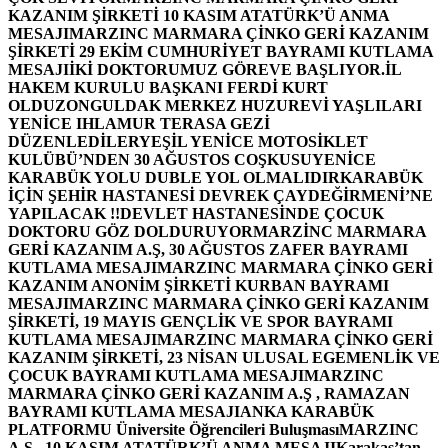
KAZANIM ŞİRKETİ 10 KASIM ATATÜRK’Ü ANMA
MESAJI
MARZINC MARMARA ÇİNKO GERİ KAZANIM
ŞİRKETİ 29 EKİM CUMHURİYET BAYRAMI KUTLAMA
MESAJI
İKİ DOKTORUMUZ GÖREVE BAŞLIYOR.
İL
HAKEM KURULU BAŞKANI FERDİ KURT
OLDU
ZONGULDAK MERKEZ HUZUREVİ YAŞLILARI
YENİCE IHLAMUR TERASA GEZİ
DÜZENLEDİLER
YEŞİL YENİCE MOTOSİKLET
KULÜBÜ’NDEN 30 AĞUSTOS COŞKUSU
YENİCE
KARABÜK YOLU DUBLE YOL OLMALIDIR
KARABÜK
İÇİN ŞEHİR HASTANESİ DEVREK ÇAYDEĞİRMENİ’NE
YAPILACAK !!
DEVLET HASTANESİNDE ÇOCUK
DOKTORU GÖZ DOLDURUYOR
MARZİNC MARMARA
GERİ KAZANIM A.Ş, 30 AĞUSTOS ZAFER BAYRAMI
KUTLAMA MESAJI
MARZINC MARMARA ÇİNKO GERİ
KAZANIM ANONİM ŞİRKETİ KURBAN BAYRAMI
MESAJI
MARZINC MARMARA ÇİNKO GERİ KAZANIM
ŞİRKETİ, 19 MAYIS GENÇLİK VE SPOR BAYRAMI
KUTLAMA MESAJI
MARZINC MARMARA ÇİNKO GERİ
KAZANIM ŞİRKETİ, 23 NİSAN ULUSAL EGEMENLİK VE
ÇOCUK BAYRAMI KUTLAMA MESAJI
MARZINC
MARMARA ÇİNKO GERİ KAZANIM A.Ş , RAMAZAN
BAYRAMI KUTLAMA MESAJI
ANKA KARABÜK
PLATFORMU Üniversite Öğrencileri Buluşması
MARZINC
A.Ş , 10 KASIM ATATÜRK’Ü ANMA MESAJI
Karakaş’tan