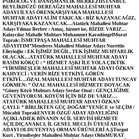
PSİKOLOG VE DANIŞMANLIK MERKEZİ
İSTANBUL
BEYLİKDÜZÜ DEREAĞZI MAHALLESİ MUHTAR
ADAYI İLYAS ÖREN
KARŞIYAKA MAHALLESİ
MUHTAR ADAYI ALİM TAKICAK : BİZ KAZANACAĞIZ,
KARŞIYAKA KAZANACAK…
Atatürk Mahallesi Muhtar
Adayı Yılmaz Berber : Amaç, hizmet ise, BİZDE VARIZ…
Kalaycılar Mahalle Muhtarı Muhammet Karadöngel
Murat
Toprak: İSMETPAŞA MAHALLESİ MUHTAR
ADAYIYIM”
Menderes Mahallesi Muhtar Adayı Nurettin
Elieyioğlu : EK İŞİMİZ DEĞİL, TEK İŞİMİZ MUHTARLIK
OLACAK…
ATATÜRK MAHALLESİ MUHTAR ADAYI
RASİM KÖKÇÜ : “ HİZMET AŞKI İLE YOLA ÇIKTIK
“
YİRMİBEŞLER MAHALLESİ MUHTAR ADAYI ÖZKAN
KAHVECİ : VERİN BİZE YETKİYİ, GÖRÜN
ETKİYİ….
ÖZAL MAHALLESİ MUHTAR ADAYI TUNCAY
GÖKMEN: ” ÖZAL MAHALLESİ HİZMETE DOYACAK
“
Güney Köyü Muhtarı Adayı Serdar Onat : GENÇLİĞİME
GÜVENİYORUM. KÖYÜM İÇİN BİZ DE VARIZ…
ATATÜRK MAHALLESİ MUHTAR ADAYI ÖZKAN
ÇAYLI: ” BİRLİKTEN GÜÇ DOĞAR”
YENİCE ve SEÇİM /
Mücahit Toprak
ENVER ÖZGÜ ADAY ADAYLIĞINI
AÇIKLADI
EK BİNANIN ACİL SERVİSİ HİZMETE
AÇILDI
ÇANAKCI, İL GENEL MECLİS ÜYESİ ADAY
ADAYI OLDU
YENTAŞ ORMAN ÜRÜNLERİ A.Ş
Turgut
Kurt , Yirmibeşler Mahallesi Muhtar Adayı Oldu
MURAT