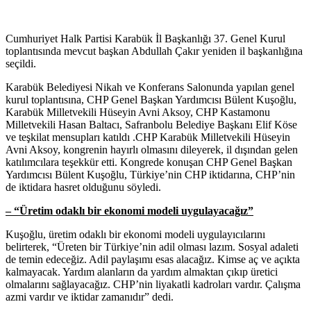
Cumhuriyet Halk Partisi Karabük İl Başkanlığı 37. Genel Kurul
toplantısında mevcut başkan Abdullah Çakır yeniden il başkanlığına
seçildi.
Karabük Belediyesi Nikah ve Konferans Salonunda yapılan genel
kurul toplantısına, CHP Genel Başkan Yardımcısı Bülent Kuşoğlu,
Karabük Milletvekili Hüseyin Avni Aksoy, CHP Kastamonu
Milletvekili Hasan Baltacı, Safranbolu Belediye Başkanı Elif Köse
ve teşkilat mensupları katıldı .CHP Karabük Milletvekili Hüseyin
Avni Aksoy, kongrenin hayırlı olmasını dileyerek, il dışından gelen
katılımcılara teşekkür etti. Kongrede konuşan CHP Genel Başkan
Yardımcısı Bülent Kuşoğlu, Türkiye’nin CHP iktidarına, CHP’nin
de iktidara hasret olduğunu söyledi.
– “Üretim odaklı bir ekonomi modeli uygulayacağız”
Kuşoğlu, üretim odaklı bir ekonomi modeli uygulayıcılarını
belirterek, “Üreten bir Türkiye’nin adil olması lazım. Sosyal adaleti
de temin edeceğiz. Adil paylaşımı esas alacağız. Kimse aç ve açıkta
kalmayacak. Yardım alanların da yardım almaktan çıkıp üretici
olmalarını sağlayacağız. CHP’nin liyakatli kadroları vardır. Çalışma
azmi vardır ve iktidar zamanıdır” dedi.