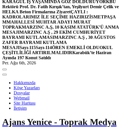
KARAGÜL İŞ YAŞAMINDA GÖZ DOLDURUYOR
KBÜ
Rektörü Prof. Dr. Fatih Kırışık’tan, Yeşilyurt Demir Çelik ve
HELKA Beton Firmalarına Ziyaret
ÇAYLI :
KADROLARIMIZ İLE SEÇİME HAZIRIZ
İSMETPAŞA
MMAHALLESİ MUHTAR ADAYI MURAT
TOPRAK
MARZINC A.Ş, 10 KASIM ATATÜRK’Ü ANMA
MESAJI
MARZINC A.Ş , 29 EKİM CUMHURİYET
BAYRAMI KUTLAMASI
MARZINC A.Ş , 30 AĞUSTOS
ZAFER BAYRAMI KUTLAMA
MESAJI
Sayı-115
Sayı-114
ÖREN EMEKLİ OLDU
OKUL
ÇEŞİTLİLİĞİ ARTIRILMALIDIR
Karabük’te Haziran
Ayında 197 Konut Satıldı
Per. Ağu 6th, 2026
Hakkımızda
Köşe Yazarları
Dosyalar
Webmail
Site Haritası
İletişim
Ajans Yenice - Toprak Medya