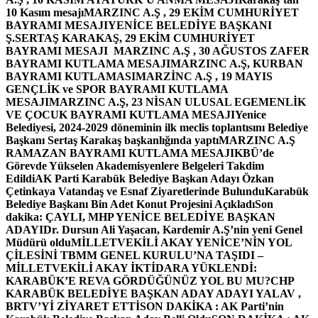
10 Kasım mesajı
MARZINC A.Ş , 29 EKİM CUMHURİYET
BAYRAMI MESAJI
YENİCE BELEDİYE BAŞKANI
Ş.SERTAŞ KARAKAŞ, 29 EKİM CUMHURİYET
BAYRAMI MESAJI
MARZINC A.Ş , 30 AĞUSTOS ZAFER
BAYRAMI KUTLAMA MESAJI
MARZINC A.Ş, KURBAN
BAYRAMI KUTLAMASI
MARZİNC A.Ş , 19 MAYIS
GENÇLİK ve SPOR BAYRAMI KUTLAMA
MESAJI
MARZINC A.Ş, 23 NİSAN ULUSAL EGEMENLİK
VE ÇOCUK BAYRAMI KUTLAMA MESAJI
Yenice
Belediyesi, 2024-2029 döneminin ilk meclis toplantısını Belediye
Başkanı Sertaş Karakaş başkanlığında yaptı
MARZINC A.Ş
RAMAZAN BAYRAMI KUTLAMA MESAJI
KBÜ’de
Görevde Yükselen Akademisyenlere Belgeleri Takdim
Edildi
AK Parti Karabük Belediye Başkan Adayı Özkan
Çetinkaya Vatandaş ve Esnaf Ziyaretlerinde Bulundu
Karabük
Belediye Başkanı Bin Adet Konut Projesini Açıkladı
Son
dakika: ÇAYLI, MHP YENİCE BELEDİYE BAŞKAN
ADAYI
Dr. Dursun Ali Yaşacan, Kardemir A.Ş’nin yeni Genel
Müdürü oldu
MİLLETVEKİLİ AKAY YENİCE’NİN YOL
ÇİLESİNİ TBMM GENEL KURULU’NA TAŞIDI –
MİLLETVEKİLİ AKAY İKTİDARA YÜKLENDİ:
KARABÜK’E REVA GÖRDÜĞÜNÜZ YOL BU MU?
CHP
KARABÜK BELEDİYE BAŞKAN ADAY ADAYI YALAV ,
BRTV’Yİ ZİYARET ETTİ
SON DAKİKA : AK Parti’nin