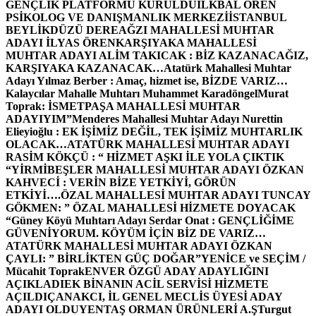
GENÇLİK PLATFORMU KURULDU
İLKBAL ÖREN
PSİKOLOG VE DANIŞMANLIK MERKEZİ
İSTANBUL
BEYLİKDÜZÜ DEREAĞZI MAHALLESİ MUHTAR
ADAYI İLYAS ÖREN
KARŞIYAKA MAHALLESİ
MUHTAR ADAYI ALİM TAKICAK : BİZ KAZANACAĞIZ,
KARŞIYAKA KAZANACAK…
Atatürk Mahallesi Muhtar
Adayı Yılmaz Berber : Amaç, hizmet ise, BİZDE VARIZ…
Kalaycılar Mahalle Muhtarı Muhammet Karadöngel
Murat
Toprak: İSMETPAŞA MAHALLESİ MUHTAR
ADAYIYIM”
Menderes Mahallesi Muhtar Adayı Nurettin
Elieyioğlu : EK İŞİMİZ DEĞİL, TEK İŞİMİZ MUHTARLIK
OLACAK…
ATATÜRK MAHALLESİ MUHTAR ADAYI
RASİM KÖKÇÜ : “ HİZMET AŞKI İLE YOLA ÇIKTIK
“
YİRMİBEŞLER MAHALLESİ MUHTAR ADAYI ÖZKAN
KAHVECİ : VERİN BİZE YETKİYİ, GÖRÜN
ETKİYİ….
ÖZAL MAHALLESİ MUHTAR ADAYI TUNCAY
GÖKMEN: ” ÖZAL MAHALLESİ HİZMETE DOYACAK
“
Güney Köyü Muhtarı Adayı Serdar Onat : GENÇLİĞİME
GÜVENİYORUM. KÖYÜM İÇİN BİZ DE VARIZ…
ATATÜRK MAHALLESİ MUHTAR ADAYI ÖZKAN
ÇAYLI: ” BİRLİKTEN GÜÇ DOĞAR”
YENİCE ve SEÇİM /
Mücahit Toprak
ENVER ÖZGÜ ADAY ADAYLIĞINI
AÇIKLADI
EK BİNANIN ACİL SERVİSİ HİZMETE
AÇILDI
ÇANAKCI, İL GENEL MECLİS ÜYESİ ADAY
ADAYI OLDU
YENTAŞ ORMAN ÜRÜNLERİ A.Ş
Turgut