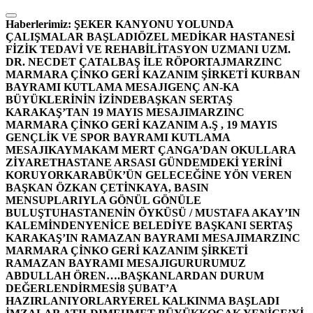
İçeriğe
atla
Haberlerimiz:
ŞEKER KANYONU YOLUNDA
ÇALIŞMALAR BAŞLADI
ÖZEL MEDİKAR HASTANESİ
FİZİK TEDAVİ VE REHABİLİTASYON UZMANI UZM.
DR. NECDET ÇATALBAŞ İLE RÖPORTAJ
MARZINC
MARMARA ÇİNKO GERİ KAZANIM ŞİRKETİ KURBAN
BAYRAMI KUTLAMA MESAJI
GENÇ AN-KA
BÜYÜKLERİNİN İZİNDE
BAŞKAN SERTAŞ
KARAKAŞ’TAN 19 MAYIS MESAJI
MARZINC
MARMARA ÇİNKO GERİ KAZANIM A.Ş , 19 MAYIS
GENÇLİK VE SPOR BAYRAMI KUTLAMA
MESAJI
KAYMAKAM MERT ÇANGA’DAN OKULLARA
ZİYARET
HASTANE ARSASI GÜNDEMDEKİ YERİNİ
KORUYOR
KARABÜK’ÜN GELECEĞİNE YÖN VEREN
BAŞKAN ÖZKAN ÇETİNKAYA, BASIN
MENSUPLARIYLA GÖNÜL GÖNÜLE
BULUŞTU
HASTANENİN ÖYKÜSÜ / MUSTAFA AKAY’IN
KALEMİNDEN
YENİCE BELEDİYE BAŞKANI SERTAŞ
KARAKAŞ’IN RAMAZAN BAYRAMI MESAJI
MARZINC
MARMARA ÇİNKO GERİ KAZANIM ŞİRKETİ
RAMAZAN BAYRAMI MESAJI
GURURUMUZ
ABDULLAH ÖREN….
BAŞKANLARDAN DURUM
DEĞERLENDİRMESİ
8 ŞUBAT’A
HAZIRLANIYORLAR
YEREL KALKINMA BAŞLADI