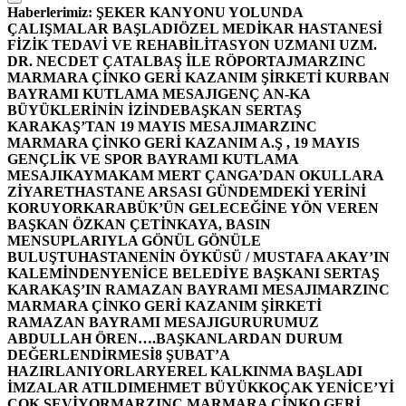
Haberlerimiz:
ŞEKER KANYONU YOLUNDA
ÇALIŞMALAR BAŞLADI
ÖZEL MEDİKAR HASTANESİ
FİZİK TEDAVİ VE REHABİLİTASYON UZMANI UZM.
DR. NECDET ÇATALBAŞ İLE RÖPORTAJ
MARZINC
MARMARA ÇİNKO GERİ KAZANIM ŞİRKETİ KURBAN
BAYRAMI KUTLAMA MESAJI
GENÇ AN-KA
BÜYÜKLERİNİN İZİNDE
BAŞKAN SERTAŞ
KARAKAŞ’TAN 19 MAYIS MESAJI
MARZINC
MARMARA ÇİNKO GERİ KAZANIM A.Ş , 19 MAYIS
GENÇLİK VE SPOR BAYRAMI KUTLAMA
MESAJI
KAYMAKAM MERT ÇANGA’DAN OKULLARA
ZİYARET
HASTANE ARSASI GÜNDEMDEKİ YERİNİ
KORUYOR
KARABÜK’ÜN GELECEĞİNE YÖN VEREN
BAŞKAN ÖZKAN ÇETİNKAYA, BASIN
MENSUPLARIYLA GÖNÜL GÖNÜLE
BULUŞTU
HASTANENİN ÖYKÜSÜ / MUSTAFA AKAY’IN
KALEMİNDEN
YENİCE BELEDİYE BAŞKANI SERTAŞ
KARAKAŞ’IN RAMAZAN BAYRAMI MESAJI
MARZINC
MARMARA ÇİNKO GERİ KAZANIM ŞİRKETİ
RAMAZAN BAYRAMI MESAJI
GURURUMUZ
ABDULLAH ÖREN….
BAŞKANLARDAN DURUM
DEĞERLENDİRMESİ
8 ŞUBAT’A
HAZIRLANIYORLAR
YEREL KALKINMA BAŞLADI
İMZALAR ATILDI
MEHMET BÜYÜKKOÇAK YENİCE’Yİ
ÇOK SEVİYOR
MARZINC MARMARA ÇİNKO GERİ