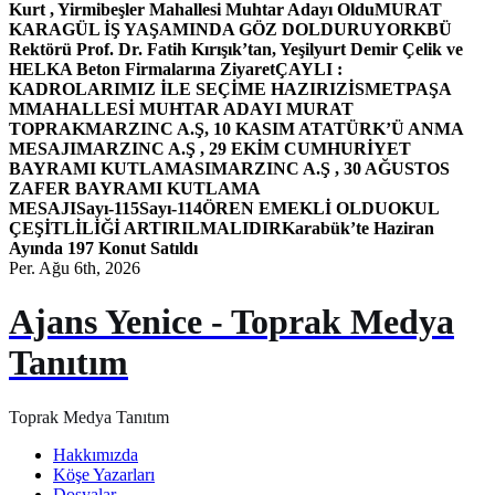
Kurt , Yirmibeşler Mahallesi Muhtar Adayı Oldu
MURAT
KARAGÜL İŞ YAŞAMINDA GÖZ DOLDURUYOR
KBÜ
Rektörü Prof. Dr. Fatih Kırışık’tan, Yeşilyurt Demir Çelik ve
HELKA Beton Firmalarına Ziyaret
ÇAYLI :
KADROLARIMIZ İLE SEÇİME HAZIRIZ
İSMETPAŞA
MMAHALLESİ MUHTAR ADAYI MURAT
TOPRAK
MARZINC A.Ş, 10 KASIM ATATÜRK’Ü ANMA
MESAJI
MARZINC A.Ş , 29 EKİM CUMHURİYET
BAYRAMI KUTLAMASI
MARZINC A.Ş , 30 AĞUSTOS
ZAFER BAYRAMI KUTLAMA
MESAJI
Sayı-115
Sayı-114
ÖREN EMEKLİ OLDU
OKUL
ÇEŞİTLİLİĞİ ARTIRILMALIDIR
Karabük’te Haziran
Ayında 197 Konut Satıldı
Per. Ağu 6th, 2026
Ajans Yenice - Toprak Medya
Tanıtım
Toprak Medya Tanıtım
Hakkımızda
Köşe Yazarları
Dosyalar