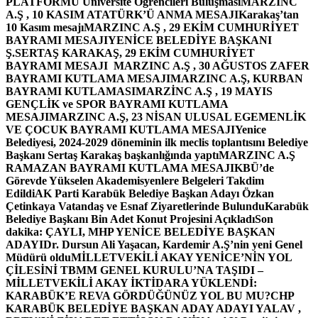
PLATFORMU Üniversite Öğrencileri Buluşması
MARZINC
A.Ş , 10 KASIM ATATÜRK’Ü ANMA MESAJI
Karakaş’tan
10 Kasım mesajı
MARZINC A.Ş , 29 EKİM CUMHURİYET
BAYRAMI MESAJI
YENİCE BELEDİYE BAŞKANI
Ş.SERTAŞ KARAKAŞ, 29 EKİM CUMHURİYET
BAYRAMI MESAJI
MARZINC A.Ş , 30 AĞUSTOS ZAFER
BAYRAMI KUTLAMA MESAJI
MARZINC A.Ş, KURBAN
BAYRAMI KUTLAMASI
MARZİNC A.Ş , 19 MAYIS
GENÇLİK ve SPOR BAYRAMI KUTLAMA
MESAJI
MARZINC A.Ş, 23 NİSAN ULUSAL EGEMENLİK
VE ÇOCUK BAYRAMI KUTLAMA MESAJI
Yenice
Belediyesi, 2024-2029 döneminin ilk meclis toplantısını Belediye
Başkanı Sertaş Karakaş başkanlığında yaptı
MARZINC A.Ş
RAMAZAN BAYRAMI KUTLAMA MESAJI
KBÜ’de
Görevde Yükselen Akademisyenlere Belgeleri Takdim
Edildi
AK Parti Karabük Belediye Başkan Adayı Özkan
Çetinkaya Vatandaş ve Esnaf Ziyaretlerinde Bulundu
Karabük
Belediye Başkanı Bin Adet Konut Projesini Açıkladı
Son
dakika: ÇAYLI, MHP YENİCE BELEDİYE BAŞKAN
ADAYI
Dr. Dursun Ali Yaşacan, Kardemir A.Ş’nin yeni Genel
Müdürü oldu
MİLLETVEKİLİ AKAY YENİCE’NİN YOL
ÇİLESİNİ TBMM GENEL KURULU’NA TAŞIDI –
MİLLETVEKİLİ AKAY İKTİDARA YÜKLENDİ:
KARABÜK’E REVA GÖRDÜĞÜNÜZ YOL BU MU?
CHP
KARABÜK BELEDİYE BAŞKAN ADAY ADAYI YALAV ,