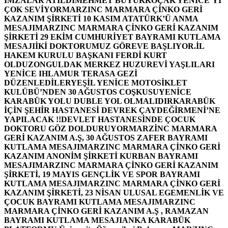
İMZALAR ATILDI
MEHMET BÜYÜKKOÇAK YENİCE’Yİ
ÇOK SEVİYOR
MARZINC MARMARA ÇİNKO GERİ
KAZANIM ŞİRKETİ 10 KASIM ATATÜRK’Ü ANMA
MESAJI
MARZINC MARMARA ÇİNKO GERİ KAZANIM
ŞİRKETİ 29 EKİM CUMHURİYET BAYRAMI KUTLAMA
MESAJI
İKİ DOKTORUMUZ GÖREVE BAŞLIYOR.
İL
HAKEM KURULU BAŞKANI FERDİ KURT
OLDU
ZONGULDAK MERKEZ HUZUREVİ YAŞLILARI
YENİCE IHLAMUR TERASA GEZİ
DÜZENLEDİLER
YEŞİL YENİCE MOTOSİKLET
KULÜBÜ’NDEN 30 AĞUSTOS COŞKUSU
YENİCE
KARABÜK YOLU DUBLE YOL OLMALIDIR
KARABÜK
İÇİN ŞEHİR HASTANESİ DEVREK ÇAYDEĞİRMENİ’NE
YAPILACAK !!
DEVLET HASTANESİNDE ÇOCUK
DOKTORU GÖZ DOLDURUYOR
MARZİNC MARMARA
GERİ KAZANIM A.Ş, 30 AĞUSTOS ZAFER BAYRAMI
KUTLAMA MESAJI
MARZINC MARMARA ÇİNKO GERİ
KAZANIM ANONİM ŞİRKETİ KURBAN BAYRAMI
MESAJI
MARZINC MARMARA ÇİNKO GERİ KAZANIM
ŞİRKETİ, 19 MAYIS GENÇLİK VE SPOR BAYRAMI
KUTLAMA MESAJI
MARZINC MARMARA ÇİNKO GERİ
KAZANIM ŞİRKETİ, 23 NİSAN ULUSAL EGEMENLİK VE
ÇOCUK BAYRAMI KUTLAMA MESAJI
MARZINC
MARMARA ÇİNKO GERİ KAZANIM A.Ş , RAMAZAN
BAYRAMI KUTLAMA MESAJI
ANKA KARABÜK