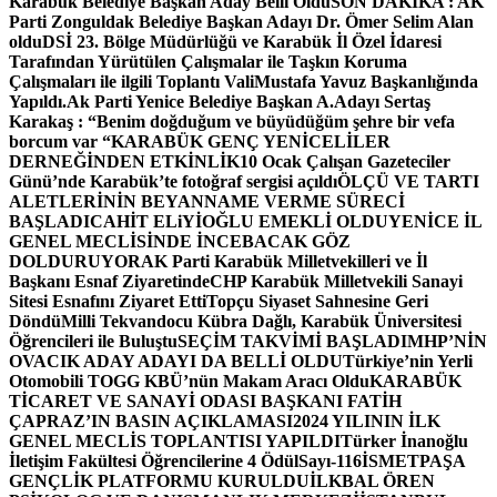
Karabük Belediye Başkan Aday Belli Oldu
SON DAKİKA : AK
Parti Zonguldak Belediye Başkan Adayı Dr. Ömer Selim Alan
oldu
DSİ 23. Bölge Müdürlüğü ve Karabük İl Özel İdaresi
Tarafından Yürütülen Çalışmalar ile Taşkın Koruma
Çalışmaları ile ilgili Toplantı ValiMustafa Yavuz Başkanlığında
Yapıldı.
Ak Parti Yenice Belediye Başkan A.Adayı Sertaş
Karakaş : “Benim doğduğum ve büyüdüğüm şehre bir vefa
borcum var “
KARABÜK GENÇ YENİCELİLER
DERNEĞİNDEN ETKİNLİK
10 Ocak Çalışan Gazeteciler
Günü’nde Karabük’te fotoğraf sergisi açıldı
ÖLÇÜ VE TARTI
ALETLERİNİN BEYANNAME VERME SÜRECİ
BAŞLADI
CAHİT ELiYİOĞLU EMEKLİ OLDU
YENİCE İL
GENEL MECLİSİNDE İNCEBACAK GÖZ
DOLDURUYOR
AK Parti Karabük Milletvekilleri ve İl
Başkanı Esnaf Ziyaretinde
CHP Karabük Milletvekili Sanayi
Sitesi Esnafını Ziyaret Etti
Topçu Siyaset Sahnesine Geri
Döndü
Milli Tekvandocu Kübra Dağlı, Karabük Üniversitesi
Öğrencileri ile Buluştu
SEÇİM TAKVİMİ BAŞLADI
MHP’NİN
OVACIK ADAY ADAYI DA BELLİ OLDU
Türkiye’nin Yerli
Otomobili TOGG KBÜ’nün Makam Aracı Oldu
KARABÜK
TİCARET VE SANAYİ ODASI BAŞKANI FATİH
ÇAPRAZ’IN BASIN AÇIKLAMASI
2024 YILININ İLK
GENEL MECLİS TOPLANTISI YAPILDI
Türker İnanoğlu
İletişim Fakültesi Öğrencilerine 4 Ödül
Sayı-116
İSMETPAŞA
GENÇLİK PLATFORMU KURULDU
İLKBAL ÖREN