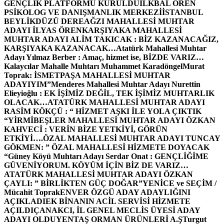
GENÇLİK PLATFORMU KURULDU
İLKBAL ÖREN
PSİKOLOG VE DANIŞMANLIK MERKEZİ
İSTANBUL
BEYLİKDÜZÜ DEREAĞZI MAHALLESİ MUHTAR
ADAYI İLYAS ÖREN
KARŞIYAKA MAHALLESİ
MUHTAR ADAYI ALİM TAKICAK : BİZ KAZANACAĞIZ,
KARŞIYAKA KAZANACAK…
Atatürk Mahallesi Muhtar
Adayı Yılmaz Berber : Amaç, hizmet ise, BİZDE VARIZ…
Kalaycılar Mahalle Muhtarı Muhammet Karadöngel
Murat
Toprak: İSMETPAŞA MAHALLESİ MUHTAR
ADAYIYIM”
Menderes Mahallesi Muhtar Adayı Nurettin
Elieyioğlu : EK İŞİMİZ DEĞİL, TEK İŞİMİZ MUHTARLIK
OLACAK…
ATATÜRK MAHALLESİ MUHTAR ADAYI
RASİM KÖKÇÜ : “ HİZMET AŞKI İLE YOLA ÇIKTIK
“
YİRMİBEŞLER MAHALLESİ MUHTAR ADAYI ÖZKAN
KAHVECİ : VERİN BİZE YETKİYİ, GÖRÜN
ETKİYİ….
ÖZAL MAHALLESİ MUHTAR ADAYI TUNCAY
GÖKMEN: ” ÖZAL MAHALLESİ HİZMETE DOYACAK
“
Güney Köyü Muhtarı Adayı Serdar Onat : GENÇLİĞİME
GÜVENİYORUM. KÖYÜM İÇİN BİZ DE VARIZ…
ATATÜRK MAHALLESİ MUHTAR ADAYI ÖZKAN
ÇAYLI: ” BİRLİKTEN GÜÇ DOĞAR”
YENİCE ve SEÇİM /
Mücahit Toprak
ENVER ÖZGÜ ADAY ADAYLIĞINI
AÇIKLADI
EK BİNANIN ACİL SERVİSİ HİZMETE
AÇILDI
ÇANAKCI, İL GENEL MECLİS ÜYESİ ADAY
ADAYI OLDU
YENTAŞ ORMAN ÜRÜNLERİ A.Ş
Turgut