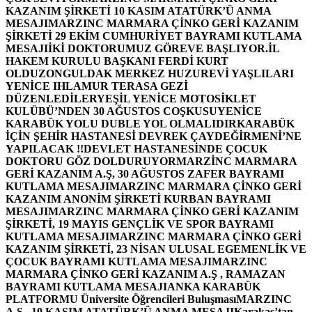
KAZANIM ŞİRKETİ 10 KASIM ATATÜRK’Ü ANMA
MESAJI
MARZINC MARMARA ÇİNKO GERİ KAZANIM
ŞİRKETİ 29 EKİM CUMHURİYET BAYRAMI KUTLAMA
MESAJI
İKİ DOKTORUMUZ GÖREVE BAŞLIYOR.
İL
HAKEM KURULU BAŞKANI FERDİ KURT
OLDU
ZONGULDAK MERKEZ HUZUREVİ YAŞLILARI
YENİCE IHLAMUR TERASA GEZİ
DÜZENLEDİLER
YEŞİL YENİCE MOTOSİKLET
KULÜBÜ’NDEN 30 AĞUSTOS COŞKUSU
YENİCE
KARABÜK YOLU DUBLE YOL OLMALIDIR
KARABÜK
İÇİN ŞEHİR HASTANESİ DEVREK ÇAYDEĞİRMENİ’NE
YAPILACAK !!
DEVLET HASTANESİNDE ÇOCUK
DOKTORU GÖZ DOLDURUYOR
MARZİNC MARMARA
GERİ KAZANIM A.Ş, 30 AĞUSTOS ZAFER BAYRAMI
KUTLAMA MESAJI
MARZINC MARMARA ÇİNKO GERİ
KAZANIM ANONİM ŞİRKETİ KURBAN BAYRAMI
MESAJI
MARZINC MARMARA ÇİNKO GERİ KAZANIM
ŞİRKETİ, 19 MAYIS GENÇLİK VE SPOR BAYRAMI
KUTLAMA MESAJI
MARZINC MARMARA ÇİNKO GERİ
KAZANIM ŞİRKETİ, 23 NİSAN ULUSAL EGEMENLİK VE
ÇOCUK BAYRAMI KUTLAMA MESAJI
MARZINC
MARMARA ÇİNKO GERİ KAZANIM A.Ş , RAMAZAN
BAYRAMI KUTLAMA MESAJI
ANKA KARABÜK
PLATFORMU Üniversite Öğrencileri Buluşması
MARZINC
A.Ş , 10 KASIM ATATÜRK’Ü ANMA MESAJI
Karakaş’tan