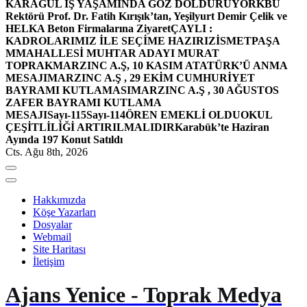
KARAGÜL İŞ YAŞAMINDA GÖZ DOLDURUYOR
KBÜ
Rektörü Prof. Dr. Fatih Kırışık’tan, Yeşilyurt Demir Çelik ve
HELKA Beton Firmalarına Ziyaret
ÇAYLI :
KADROLARIMIZ İLE SEÇİME HAZIRIZ
İSMETPAŞA
MMAHALLESİ MUHTAR ADAYI MURAT
TOPRAK
MARZINC A.Ş, 10 KASIM ATATÜRK’Ü ANMA
MESAJI
MARZINC A.Ş , 29 EKİM CUMHURİYET
BAYRAMI KUTLAMASI
MARZINC A.Ş , 30 AĞUSTOS
ZAFER BAYRAMI KUTLAMA
MESAJI
Sayı-115
Sayı-114
ÖREN EMEKLİ OLDU
OKUL
ÇEŞİTLİLİĞİ ARTIRILMALIDIR
Karabük’te Haziran
Ayında 197 Konut Satıldı
Cts. Ağu 8th, 2026
Hakkımızda
Köşe Yazarları
Dosyalar
Webmail
Site Haritası
İletişim
Ajans Yenice - Toprak Medya