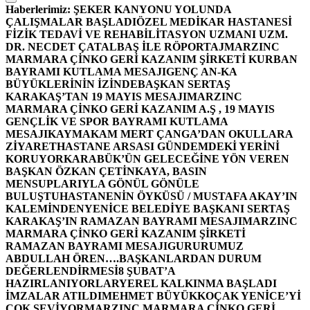
Haberlerimiz:
ŞEKER KANYONU YOLUNDA
ÇALIŞMALAR BAŞLADI
ÖZEL MEDİKAR HASTANESİ
FİZİK TEDAVİ VE REHABİLİTASYON UZMANI UZM.
DR. NECDET ÇATALBAŞ İLE RÖPORTAJ
MARZINC
MARMARA ÇİNKO GERİ KAZANIM ŞİRKETİ KURBAN
BAYRAMI KUTLAMA MESAJI
GENÇ AN-KA
BÜYÜKLERİNİN İZİNDE
BAŞKAN SERTAŞ
KARAKAŞ’TAN 19 MAYIS MESAJI
MARZINC
MARMARA ÇİNKO GERİ KAZANIM A.Ş , 19 MAYIS
GENÇLİK VE SPOR BAYRAMI KUTLAMA
MESAJI
KAYMAKAM MERT ÇANGA’DAN OKULLARA
ZİYARET
HASTANE ARSASI GÜNDEMDEKİ YERİNİ
KORUYOR
KARABÜK’ÜN GELECEĞİNE YÖN VEREN
BAŞKAN ÖZKAN ÇETİNKAYA, BASIN
MENSUPLARIYLA GÖNÜL GÖNÜLE
BULUŞTU
HASTANENİN ÖYKÜSÜ / MUSTAFA AKAY’IN
KALEMİNDEN
YENİCE BELEDİYE BAŞKANI SERTAŞ
KARAKAŞ’IN RAMAZAN BAYRAMI MESAJI
MARZINC
MARMARA ÇİNKO GERİ KAZANIM ŞİRKETİ
RAMAZAN BAYRAMI MESAJI
GURURUMUZ
ABDULLAH ÖREN….
BAŞKANLARDAN DURUM
DEĞERLENDİRMESİ
8 ŞUBAT’A
HAZIRLANIYORLAR
YEREL KALKINMA BAŞLADI
İMZALAR ATILDI
MEHMET BÜYÜKKOÇAK YENİCE’Yİ
ÇOK SEVİYOR
MARZINC MARMARA ÇİNKO GERİ