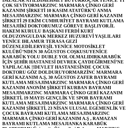
İMZALAR ATILDI
MEHMET BÜYÜKKOÇAK YENİCE’Yİ
ÇOK SEVİYOR
MARZINC MARMARA ÇİNKO GERİ
KAZANIM ŞİRKETİ 10 KASIM ATATÜRK’Ü ANMA
MESAJI
MARZINC MARMARA ÇİNKO GERİ KAZANIM
ŞİRKETİ 29 EKİM CUMHURİYET BAYRAMI KUTLAMA
MESAJI
İKİ DOKTORUMUZ GÖREVE BAŞLIYOR.
İL
HAKEM KURULU BAŞKANI FERDİ KURT
OLDU
ZONGULDAK MERKEZ HUZUREVİ YAŞLILARI
YENİCE IHLAMUR TERASA GEZİ
DÜZENLEDİLER
YEŞİL YENİCE MOTOSİKLET
KULÜBÜ’NDEN 30 AĞUSTOS COŞKUSU
YENİCE
KARABÜK YOLU DUBLE YOL OLMALIDIR
KARABÜK
İÇİN ŞEHİR HASTANESİ DEVREK ÇAYDEĞİRMENİ’NE
YAPILACAK !!
DEVLET HASTANESİNDE ÇOCUK
DOKTORU GÖZ DOLDURUYOR
MARZİNC MARMARA
GERİ KAZANIM A.Ş, 30 AĞUSTOS ZAFER BAYRAMI
KUTLAMA MESAJI
MARZINC MARMARA ÇİNKO GERİ
KAZANIM ANONİM ŞİRKETİ KURBAN BAYRAMI
MESAJI
MARZINC MARMARA ÇİNKO GERİ KAZANIM
ŞİRKETİ, 19 MAYIS GENÇLİK VE SPOR BAYRAMI
KUTLAMA MESAJI
MARZINC MARMARA ÇİNKO GERİ
KAZANIM ŞİRKETİ, 23 NİSAN ULUSAL EGEMENLİK VE
ÇOCUK BAYRAMI KUTLAMA MESAJI
MARZINC
MARMARA ÇİNKO GERİ KAZANIM A.Ş , RAMAZAN
BAYRAMI KUTLAMA MESAJI
ANKA KARABÜK