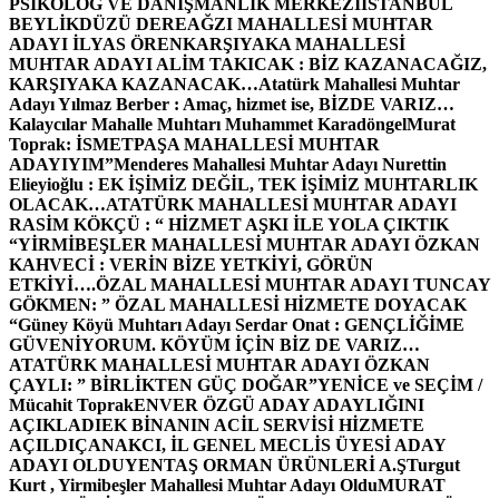
PSİKOLOG VE DANIŞMANLIK MERKEZİ
İSTANBUL
BEYLİKDÜZÜ DEREAĞZI MAHALLESİ MUHTAR
ADAYI İLYAS ÖREN
KARŞIYAKA MAHALLESİ
MUHTAR ADAYI ALİM TAKICAK : BİZ KAZANACAĞIZ,
KARŞIYAKA KAZANACAK…
Atatürk Mahallesi Muhtar
Adayı Yılmaz Berber : Amaç, hizmet ise, BİZDE VARIZ…
Kalaycılar Mahalle Muhtarı Muhammet Karadöngel
Murat
Toprak: İSMETPAŞA MAHALLESİ MUHTAR
ADAYIYIM”
Menderes Mahallesi Muhtar Adayı Nurettin
Elieyioğlu : EK İŞİMİZ DEĞİL, TEK İŞİMİZ MUHTARLIK
OLACAK…
ATATÜRK MAHALLESİ MUHTAR ADAYI
RASİM KÖKÇÜ : “ HİZMET AŞKI İLE YOLA ÇIKTIK
“
YİRMİBEŞLER MAHALLESİ MUHTAR ADAYI ÖZKAN
KAHVECİ : VERİN BİZE YETKİYİ, GÖRÜN
ETKİYİ….
ÖZAL MAHALLESİ MUHTAR ADAYI TUNCAY
GÖKMEN: ” ÖZAL MAHALLESİ HİZMETE DOYACAK
“
Güney Köyü Muhtarı Adayı Serdar Onat : GENÇLİĞİME
GÜVENİYORUM. KÖYÜM İÇİN BİZ DE VARIZ…
ATATÜRK MAHALLESİ MUHTAR ADAYI ÖZKAN
ÇAYLI: ” BİRLİKTEN GÜÇ DOĞAR”
YENİCE ve SEÇİM /
Mücahit Toprak
ENVER ÖZGÜ ADAY ADAYLIĞINI
AÇIKLADI
EK BİNANIN ACİL SERVİSİ HİZMETE
AÇILDI
ÇANAKCI, İL GENEL MECLİS ÜYESİ ADAY
ADAYI OLDU
YENTAŞ ORMAN ÜRÜNLERİ A.Ş
Turgut
Kurt , Yirmibeşler Mahallesi Muhtar Adayı Oldu
MURAT