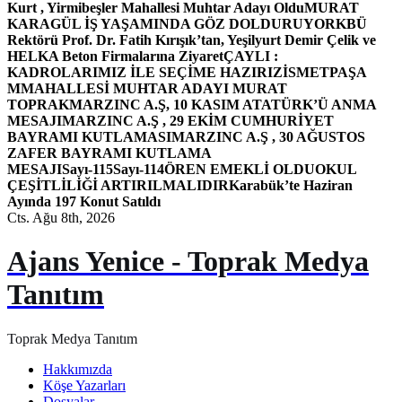
Kurt , Yirmibeşler Mahallesi Muhtar Adayı Oldu
MURAT
KARAGÜL İŞ YAŞAMINDA GÖZ DOLDURUYOR
KBÜ
Rektörü Prof. Dr. Fatih Kırışık’tan, Yeşilyurt Demir Çelik ve
HELKA Beton Firmalarına Ziyaret
ÇAYLI :
KADROLARIMIZ İLE SEÇİME HAZIRIZ
İSMETPAŞA
MMAHALLESİ MUHTAR ADAYI MURAT
TOPRAK
MARZINC A.Ş, 10 KASIM ATATÜRK’Ü ANMA
MESAJI
MARZINC A.Ş , 29 EKİM CUMHURİYET
BAYRAMI KUTLAMASI
MARZINC A.Ş , 30 AĞUSTOS
ZAFER BAYRAMI KUTLAMA
MESAJI
Sayı-115
Sayı-114
ÖREN EMEKLİ OLDU
OKUL
ÇEŞİTLİLİĞİ ARTIRILMALIDIR
Karabük’te Haziran
Ayında 197 Konut Satıldı
Cts. Ağu 8th, 2026
Ajans Yenice - Toprak Medya
Tanıtım
Toprak Medya Tanıtım
Hakkımızda
Köşe Yazarları
Dosyalar