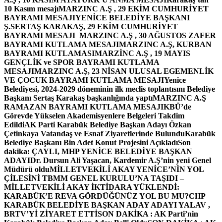
10 Kasım mesajı
MARZINC A.Ş , 29 EKİM CUMHURİYET
BAYRAMI MESAJI
YENİCE BELEDİYE BAŞKANI
Ş.SERTAŞ KARAKAŞ, 29 EKİM CUMHURİYET
BAYRAMI MESAJI
MARZINC A.Ş , 30 AĞUSTOS ZAFER
BAYRAMI KUTLAMA MESAJI
MARZINC A.Ş, KURBAN
BAYRAMI KUTLAMASI
MARZİNC A.Ş , 19 MAYIS
GENÇLİK ve SPOR BAYRAMI KUTLAMA
MESAJI
MARZINC A.Ş, 23 NİSAN ULUSAL EGEMENLİK
VE ÇOCUK BAYRAMI KUTLAMA MESAJI
Yenice
Belediyesi, 2024-2029 döneminin ilk meclis toplantısını Belediye
Başkanı Sertaş Karakaş başkanlığında yaptı
MARZINC A.Ş
RAMAZAN BAYRAMI KUTLAMA MESAJI
KBÜ’de
Görevde Yükselen Akademisyenlere Belgeleri Takdim
Edildi
AK Parti Karabük Belediye Başkan Adayı Özkan
Çetinkaya Vatandaş ve Esnaf Ziyaretlerinde Bulundu
Karabük
Belediye Başkanı Bin Adet Konut Projesini Açıkladı
Son
dakika: ÇAYLI, MHP YENİCE BELEDİYE BAŞKAN
ADAYI
Dr. Dursun Ali Yaşacan, Kardemir A.Ş’nin yeni Genel
Müdürü oldu
MİLLETVEKİLİ AKAY YENİCE’NİN YOL
ÇİLESİNİ TBMM GENEL KURULU’NA TAŞIDI –
MİLLETVEKİLİ AKAY İKTİDARA YÜKLENDİ:
KARABÜK’E REVA GÖRDÜĞÜNÜZ YOL BU MU?
CHP
KARABÜK BELEDİYE BAŞKAN ADAY ADAYI YALAV ,
BRTV’Yİ ZİYARET ETTİ
SON DAKİKA : AK Parti’nin