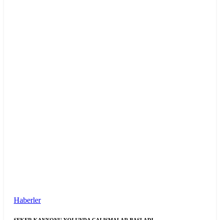
Haberler
ŞEKER KANYONU YOLUNDA ÇALIŞMALAR BAŞLADI