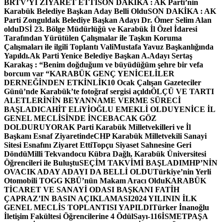
BRTV’Yİ ZİYARET ETTİ
SON DAKİKA : AK Parti’nin
Karabük Belediye Başkan Aday Belli Oldu
SON DAKİKA : AK
Parti Zonguldak Belediye Başkan Adayı Dr. Ömer Selim Alan
oldu
DSİ 23. Bölge Müdürlüğü ve Karabük İl Özel İdaresi
Tarafından Yürütülen Çalışmalar ile Taşkın Koruma
Çalışmaları ile ilgili Toplantı ValiMustafa Yavuz Başkanlığında
Yapıldı.
Ak Parti Yenice Belediye Başkan A.Adayı Sertaş
Karakaş : “Benim doğduğum ve büyüdüğüm şehre bir vefa
borcum var “
KARABÜK GENÇ YENİCELİLER
DERNEĞİNDEN ETKİNLİK
10 Ocak Çalışan Gazeteciler
Günü’nde Karabük’te fotoğraf sergisi açıldı
ÖLÇÜ VE TARTI
ALETLERİNİN BEYANNAME VERME SÜRECİ
BAŞLADI
CAHİT ELiYİOĞLU EMEKLİ OLDU
YENİCE İL
GENEL MECLİSİNDE İNCEBACAK GÖZ
DOLDURUYOR
AK Parti Karabük Milletvekilleri ve İl
Başkanı Esnaf Ziyaretinde
CHP Karabük Milletvekili Sanayi
Sitesi Esnafını Ziyaret Etti
Topçu Siyaset Sahnesine Geri
Döndü
Milli Tekvandocu Kübra Dağlı, Karabük Üniversitesi
Öğrencileri ile Buluştu
SEÇİM TAKVİMİ BAŞLADI
MHP’NİN
OVACIK ADAY ADAYI DA BELLİ OLDU
Türkiye’nin Yerli
Otomobili TOGG KBÜ’nün Makam Aracı Oldu
KARABÜK
TİCARET VE SANAYİ ODASI BAŞKANI FATİH
ÇAPRAZ’IN BASIN AÇIKLAMASI
2024 YILININ İLK
GENEL MECLİS TOPLANTISI YAPILDI
Türker İnanoğlu
İletişim Fakültesi Öğrencilerine 4 Ödül
Sayı-116
İSMETPAŞA