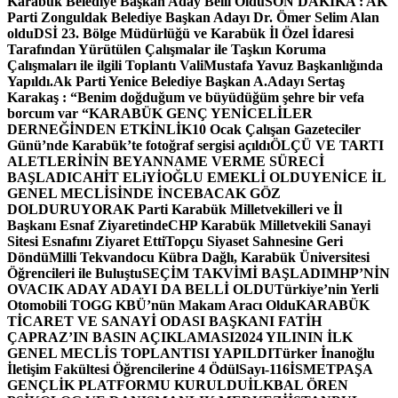
Karabük Belediye Başkan Aday Belli Oldu
SON DAKİKA : AK
Parti Zonguldak Belediye Başkan Adayı Dr. Ömer Selim Alan
oldu
DSİ 23. Bölge Müdürlüğü ve Karabük İl Özel İdaresi
Tarafından Yürütülen Çalışmalar ile Taşkın Koruma
Çalışmaları ile ilgili Toplantı ValiMustafa Yavuz Başkanlığında
Yapıldı.
Ak Parti Yenice Belediye Başkan A.Adayı Sertaş
Karakaş : “Benim doğduğum ve büyüdüğüm şehre bir vefa
borcum var “
KARABÜK GENÇ YENİCELİLER
DERNEĞİNDEN ETKİNLİK
10 Ocak Çalışan Gazeteciler
Günü’nde Karabük’te fotoğraf sergisi açıldı
ÖLÇÜ VE TARTI
ALETLERİNİN BEYANNAME VERME SÜRECİ
BAŞLADI
CAHİT ELiYİOĞLU EMEKLİ OLDU
YENİCE İL
GENEL MECLİSİNDE İNCEBACAK GÖZ
DOLDURUYOR
AK Parti Karabük Milletvekilleri ve İl
Başkanı Esnaf Ziyaretinde
CHP Karabük Milletvekili Sanayi
Sitesi Esnafını Ziyaret Etti
Topçu Siyaset Sahnesine Geri
Döndü
Milli Tekvandocu Kübra Dağlı, Karabük Üniversitesi
Öğrencileri ile Buluştu
SEÇİM TAKVİMİ BAŞLADI
MHP’NİN
OVACIK ADAY ADAYI DA BELLİ OLDU
Türkiye’nin Yerli
Otomobili TOGG KBÜ’nün Makam Aracı Oldu
KARABÜK
TİCARET VE SANAYİ ODASI BAŞKANI FATİH
ÇAPRAZ’IN BASIN AÇIKLAMASI
2024 YILININ İLK
GENEL MECLİS TOPLANTISI YAPILDI
Türker İnanoğlu
İletişim Fakültesi Öğrencilerine 4 Ödül
Sayı-116
İSMETPAŞA
GENÇLİK PLATFORMU KURULDU
İLKBAL ÖREN