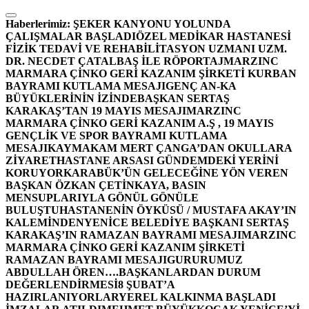
İçeriğe
atla
Haberlerimiz:
ŞEKER KANYONU YOLUNDA
ÇALIŞMALAR BAŞLADI
ÖZEL MEDİKAR HASTANESİ
FİZİK TEDAVİ VE REHABİLİTASYON UZMANI UZM.
DR. NECDET ÇATALBAŞ İLE RÖPORTAJ
MARZINC
MARMARA ÇİNKO GERİ KAZANIM ŞİRKETİ KURBAN
BAYRAMI KUTLAMA MESAJI
GENÇ AN-KA
BÜYÜKLERİNİN İZİNDE
BAŞKAN SERTAŞ
KARAKAŞ’TAN 19 MAYIS MESAJI
MARZINC
MARMARA ÇİNKO GERİ KAZANIM A.Ş , 19 MAYIS
GENÇLİK VE SPOR BAYRAMI KUTLAMA
MESAJI
KAYMAKAM MERT ÇANGA’DAN OKULLARA
ZİYARET
HASTANE ARSASI GÜNDEMDEKİ YERİNİ
KORUYOR
KARABÜK’ÜN GELECEĞİNE YÖN VEREN
BAŞKAN ÖZKAN ÇETİNKAYA, BASIN
MENSUPLARIYLA GÖNÜL GÖNÜLE
BULUŞTU
HASTANENİN ÖYKÜSÜ / MUSTAFA AKAY’IN
KALEMİNDEN
YENİCE BELEDİYE BAŞKANI SERTAŞ
KARAKAŞ’IN RAMAZAN BAYRAMI MESAJI
MARZINC
MARMARA ÇİNKO GERİ KAZANIM ŞİRKETİ
RAMAZAN BAYRAMI MESAJI
GURURUMUZ
ABDULLAH ÖREN….
BAŞKANLARDAN DURUM
DEĞERLENDİRMESİ
8 ŞUBAT’A
HAZIRLANIYORLAR
YEREL KALKINMA BAŞLADI