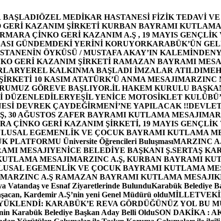
 BAŞLADI
ÖZEL MEDİKAR HASTANESİ FİZİK TEDAVİ V
GERİ KAZANIM ŞİRKETİ KURBAN BAYRAMI KUTLAMA
MARA ÇİNKO GERİ KAZANIM A.Ş , 19 MAYIS GENÇLİK
ASI GÜNDEMDEKİ YERİNİ KORUYOR
KARABÜK’ÜN GEL
STANENİN ÖYKÜSÜ / MUSTAFA AKAY’IN KALEMİNDEN
Y
O GERİ KAZANIM ŞİRKETİ RAMAZAN BAYRAMI MESA
RLAR
YEREL KALKINMA BAŞLADI İMZALAR ATILDI
MEH
İRKETİ 10 KASIM ATATÜRK’Ü ANMA MESAJI
MARZINC 
ORUMUZ GÖREVE BAŞLIYOR.
İL HAKEM KURULU BAŞKAN
Zİ DÜZENLEDİLER
YEŞİL YENİCE MOTOSİKLET KULÜBÜ
ESİ DEVREK ÇAYDEĞİRMENİ’NE YAPILACAK !!
DEVLET
, 30 AĞUSTOS ZAFER BAYRAMI KUTLAMA MESAJI
MAR
 ÇİNKO GERİ KAZANIM ŞİRKETİ, 19 MAYIS GENÇLİK
 ULUSAL EGEMENLİK VE ÇOCUK BAYRAMI KUTLAMA M
PLATFORMU Üniversite Öğrencileri Buluşması
MARZINC A.
RAMI MESAJI
YENİCE BELEDİYE BAŞKANI Ş.SERTAŞ KA
 KUTLAMA MESAJI
MARZINC A.Ş, KURBAN BAYRAMI KU
 ULUSAL EGEMENLİK VE ÇOCUK BAYRAMI KUTLAMA ME
MARZINC A.Ş RAMAZAN BAYRAMI KUTLAMA MESAJI
K
a Vatandaş ve Esnaf Ziyaretlerinde Bulundu
Karabük Belediye Ba
aşacan, Kardemir A.Ş’nin yeni Genel Müdürü oldu
MİLLETVEKİL
A YÜKLENDİ: KARABÜK’E REVA GÖRDÜĞÜNÜZ YOL BU M
in Karabük Belediye Başkan Aday Belli Oldu
SON DAKİKA : AK P