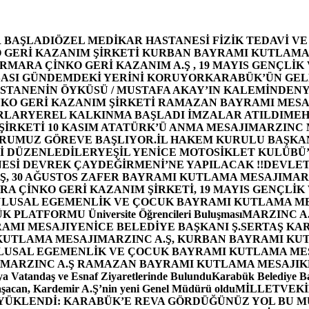
 BAŞLADI
ÖZEL MEDİKAR HASTANESİ FİZİK TEDAVİ V
GERİ KAZANIM ŞİRKETİ KURBAN BAYRAMI KUTLAMA
MARA ÇİNKO GERİ KAZANIM A.Ş , 19 MAYIS GENÇLİK
ASI GÜNDEMDEKİ YERİNİ KORUYOR
KARABÜK’ÜN GEL
STANENİN ÖYKÜSÜ / MUSTAFA AKAY’IN KALEMİNDEN
Y
O GERİ KAZANIM ŞİRKETİ RAMAZAN BAYRAMI MESA
RLAR
YEREL KALKINMA BAŞLADI İMZALAR ATILDI
MEH
İRKETİ 10 KASIM ATATÜRK’Ü ANMA MESAJI
MARZINC 
ORUMUZ GÖREVE BAŞLIYOR.
İL HAKEM KURULU BAŞKAN
Zİ DÜZENLEDİLER
YEŞİL YENİCE MOTOSİKLET KULÜBÜ
ESİ DEVREK ÇAYDEĞİRMENİ’NE YAPILACAK !!
DEVLET
, 30 AĞUSTOS ZAFER BAYRAMI KUTLAMA MESAJI
MAR
 ÇİNKO GERİ KAZANIM ŞİRKETİ, 19 MAYIS GENÇLİK
 ULUSAL EGEMENLİK VE ÇOCUK BAYRAMI KUTLAMA M
PLATFORMU Üniversite Öğrencileri Buluşması
MARZINC A.
RAMI MESAJI
YENİCE BELEDİYE BAŞKANI Ş.SERTAŞ KA
 KUTLAMA MESAJI
MARZINC A.Ş, KURBAN BAYRAMI KU
 ULUSAL EGEMENLİK VE ÇOCUK BAYRAMI KUTLAMA ME
MARZINC A.Ş RAMAZAN BAYRAMI KUTLAMA MESAJI
K
a Vatandaş ve Esnaf Ziyaretlerinde Bulundu
Karabük Belediye Ba
aşacan, Kardemir A.Ş’nin yeni Genel Müdürü oldu
MİLLETVEKİL
A YÜKLENDİ: KARABÜK’E REVA GÖRDÜĞÜNÜZ YOL BU M