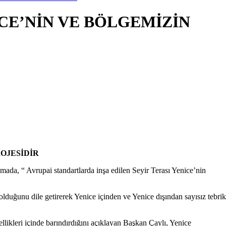
İCE’NİN VE BÖLGEMİZİN
ROJESİDİR
amada, “ Avrupai standartlarda inşa edilen Seyir Terası Yenice’nin
duğunu dile getirerek Yenice içinden ve Yenice dışından sayısız tebrik
ellikleri içinde barındırdığını açıklayan Başkan Çaylı, Yenice