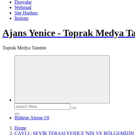
Dosyalar
Webmail
Site Haritası
İletişim
Ajans Yenice - Toprak Medya T
Toprak Medya Tanıtım
Search
for:
Bültene Abone Ol
Home
ÇAYLI : SEYİR TERASI YENİCE’NİN VE BÖLGEMİZİ