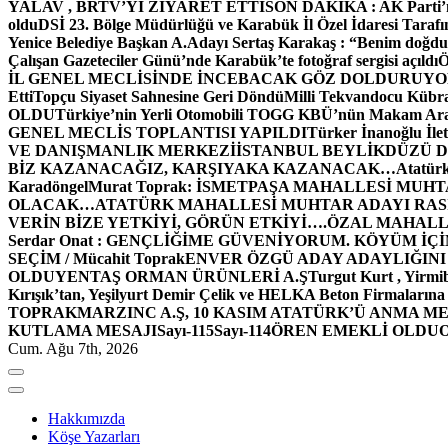
YALAV , BRTV’Yİ ZİYARET ETTİ
SON DAKİKA : AK Parti’n
oldu
DSİ 23. Bölge Müdürlüğü ve Karabük İl Özel İdaresi Tarafın
Yenice Belediye Başkan A.Adayı Sertaş Karakaş : “Benim doğd
Çalışan Gazeteciler Günü’nde Karabük’te fotoğraf sergisi açıldı
İL GENEL MECLİSİNDE İNCEBACAK GÖZ DOLDURUY
Etti
Topçu Siyaset Sahnesine Geri Döndü
Milli Tekvandocu Kübra 
OLDU
Türkiye’nin Yerli Otomobili TOGG KBÜ’nün Makam Ara
GENEL MECLİS TOPLANTISI YAPILDI
Türker İnanoğlu İlet
VE DANIŞMANLIK MERKEZİ
İSTANBUL BEYLİKDÜZÜ 
BİZ KAZANACAĞIZ, KARŞIYAKA KAZANACAK…
Atatür
Karadöngel
Murat Toprak: İSMETPAŞA MAHALLESİ MUH
OLACAK…
ATATÜRK MAHALLESİ MUHTAR ADAYI RASİM
VERİN BİZE YETKİYİ, GÖRÜN ETKİYİ….
ÖZAL MAHALL
Serdar Onat : GENÇLİĞİME GÜVENİYORUM. KÖYÜM İÇİ
SEÇİM / Mücahit Toprak
ENVER ÖZGÜ ADAY ADAYLIĞINI
OLDU
YENTAŞ ORMAN ÜRÜNLERİ A.Ş
Turgut Kurt , Yirmi
Kırışık’tan, Yeşilyurt Demir Çelik ve HELKA Beton Firmalarına
TOPRAK
MARZINC A.Ş, 10 KASIM ATATÜRK’Ü ANMA ME
KUTLAMA MESAJI
Sayı-115
Sayı-114
ÖREN EMEKLİ OLDU
Cum. Ağu 7th, 2026
Hakkımızda
Köşe Yazarları