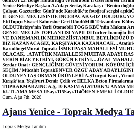
oldu
DSİ 23. Bölge Müdürlüğü ve Karabük İl Özel İdaresi Tarafın
Yenice Belediye Başkan A.Adayı Sertaş Karakaş : “Benim doğd
Çalışan Gazeteciler Günü’nde Karabük’te fotoğraf sergisi açıldı
İL GENEL MECLİSİNDE İNCEBACAK GÖZ DOLDURUY
Etti
Topçu Siyaset Sahnesine Geri Döndü
Milli Tekvandocu Kübra 
OLDU
Türkiye’nin Yerli Otomobili TOGG KBÜ’nün Makam Ara
GENEL MECLİS TOPLANTISI YAPILDI
Türker İnanoğlu İlet
VE DANIŞMANLIK MERKEZİ
İSTANBUL BEYLİKDÜZÜ 
BİZ KAZANACAĞIZ, KARŞIYAKA KAZANACAK…
Atatür
Karadöngel
Murat Toprak: İSMETPAŞA MAHALLESİ MUH
OLACAK…
ATATÜRK MAHALLESİ MUHTAR ADAYI RASİM
VERİN BİZE YETKİYİ, GÖRÜN ETKİYİ….
ÖZAL MAHALL
Serdar Onat : GENÇLİĞİME GÜVENİYORUM. KÖYÜM İÇİ
SEÇİM / Mücahit Toprak
ENVER ÖZGÜ ADAY ADAYLIĞINI
OLDU
YENTAŞ ORMAN ÜRÜNLERİ A.Ş
Turgut Kurt , Yirmi
Kırışık’tan, Yeşilyurt Demir Çelik ve HELKA Beton Firmalarına
TOPRAK
MARZINC A.Ş, 10 KASIM ATATÜRK’Ü ANMA ME
KUTLAMA MESAJI
Sayı-115
Sayı-114
ÖREN EMEKLİ OLDU
Cum. Ağu 7th, 2026
Ajans Yenice - Toprak Medya T
Toprak Medya Tanıtım