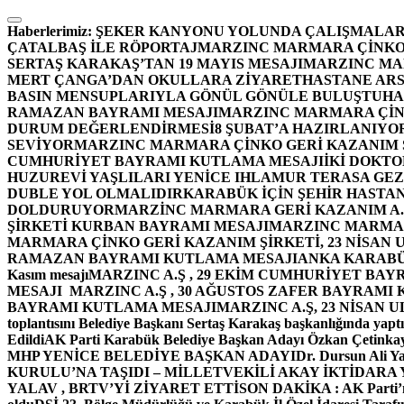
İçeriğe
atla
Haberlerimiz:
ŞEKER KANYONU YOLUNDA ÇALIŞMALAR
ÇATALBAŞ İLE RÖPORTAJ
MARZINC MARMARA ÇİNKO 
SERTAŞ KARAKAŞ’TAN 19 MAYIS MESAJI
MARZINC MAR
MERT ÇANGA’DAN OKULLARA ZİYARET
HASTANE ARS
BASIN MENSUPLARIYLA GÖNÜL GÖNÜLE BULUŞTU
HA
RAMAZAN BAYRAMI MESAJI
MARZINC MARMARA ÇİNK
DURUM DEĞERLENDİRMESİ
8 ŞUBAT’A HAZIRLANIYO
SEVİYOR
MARZINC MARMARA ÇİNKO GERİ KAZANIM Ş
CUMHURİYET BAYRAMI KUTLAMA MESAJI
İKİ DOKT
HUZUREVİ YAŞLILARI YENİCE IHLAMUR TERASA GE
DUBLE YOL OLMALIDIR
KARABÜK İÇİN ŞEHİR HASTAN
DOLDURUYOR
MARZİNC MARMARA GERİ KAZANIM A.Ş
ŞİRKETİ KURBAN BAYRAMI MESAJI
MARZINC MARMARA
MARMARA ÇİNKO GERİ KAZANIM ŞİRKETİ, 23 NİSAN
RAMAZAN BAYRAMI KUTLAMA MESAJI
ANKA KARABÜK 
Kasım mesajı
MARZINC A.Ş , 29 EKİM CUMHURİYET BAY
MESAJI
MARZINC A.Ş , 30 AĞUSTOS ZAFER BAYRAMI
BAYRAMI KUTLAMA MESAJI
MARZINC A.Ş, 23 NİSAN
toplantısını Belediye Başkanı Sertaş Karakaş başkanlığında yaptı
Edildi
AK Parti Karabük Belediye Başkan Adayı Özkan Çetinkay
MHP YENİCE BELEDİYE BAŞKAN ADAYI
Dr. Dursun Ali Y
KURULU’NA TAŞIDI – MİLLETVEKİLİ AKAY İKTİDAR
YALAV , BRTV’Yİ ZİYARET ETTİ
SON DAKİKA : AK Parti’n