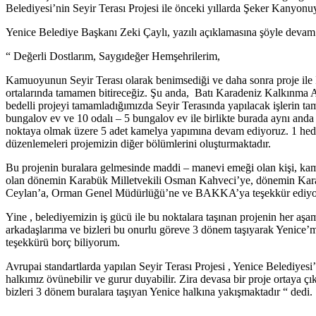
Belediyesi’nin Seyir Terası Projesi ile önceki yıllarda Şeker Kanyonuyl
Yenice Belediye Başkanı Zeki Çaylı, yazılı açıklamasına şöyle devam e
“ Değerli Dostlarım, Saygıdeğer Hemşehrilerim,
Kamuoyunun Seyir Terası olarak benimsediği ve daha sonra proje i
ortalarında tamamen bitireceğiz. Şu anda, Batı Karadeniz Kalkınma A
bedelli projeyi tamamladığımızda Seyir Terasında yapılacak işlerin ta
bungalov ev ve 10 odalı – 5 bungalov ev ile birlikte burada aynı anda 
noktaya olmak üzere 5 adet kamelya yapımına devam ediyoruz. 1 hediyel
düzenlemeleri projemizin diğer bölümlerini oluşturmaktadır.
Bu projenin buralara gelmesinde maddi – manevi emeği olan kişi, kamu
olan dönemin Karabük Milletvekili Osman Kahveci’ye, dönemin Kara
Ceylan’a, Orman Genel Müdürlüğü’ne ve BAKKA’ya teşekkür ediy
Yine , belediyemizin iş gücü ile bu noktalara taşınan projenin her aşa
arkadaşlarıma ve bizleri bu onurlu göreve 3 dönem taşıyarak Yenice’
teşekkürü borç biliyorum.
Avrupai standartlarda yapılan Seyir Terası Projesi , Yenice Belediyesi’
halkımız övünebilir ve gurur duyabilir. Zira devasa bir proje ortaya 
bizleri 3 dönem buralara taşıyan Yenice halkına yakışmaktadır “ dedi.