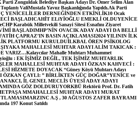
arti Zonguldak Belediye Başkan Adayı Dr. Ömer Selim Alan
 Toplantı ValiMustafa Yavuz Başkanlığında Yapıldı.
Ak Parti
Ç YENİCELİLER DERNEĞİNDEN ETKİNLİK
10 Ocak
ECİ BAŞLADI
CAHİT ELiYİOĞLU EMEKLİ OLDU
YENİCE
e
CHP Karabük Milletvekili Sanayi Sitesi Esnafını Ziyaret
VİMİ BAŞLADI
MHP’NİN OVACIK ADAY ADAYI DA BELLİ
FATİH ÇAPRAZ’IN BASIN AÇIKLAMASI
2024 YILININ İLK
LİK PLATFORMU KURULDU
İLKBAL ÖREN PSİKOLOG
ŞIYAKA MAHALLESİ MUHTAR ADAYI ALİM TAKICAK :
BİZDE VARIZ…
Kalaycılar Mahalle Muhtarı Muhammet
Elieyioğlu : EK İŞİMİZ DEĞİL, TEK İŞİMİZ MUHTARLIK
ŞLER MAHALLESİ MUHTAR ADAYI ÖZKAN KAHVECİ :
ESİ HİZMETE DOYACAK “
Güney Köyü Muhtarı Adayı
 ÖZKAN ÇAYLI: ” BİRLİKTEN GÜÇ DOĞAR”
YENİCE ve
ANAKCI, İL GENEL MECLİS ÜYESİ ADAY ADAYI
ŞAMINDA GÖZ DOLDURUYOR
KBÜ Rektörü Prof. Dr. Fatih
METPAŞA MMAHALLESİ MUHTAR ADAYI MURAT
UTLAMASI
MARZINC A.Ş , 30 AĞUSTOS ZAFER BAYRAMI
nda 197 Konut Satıldı