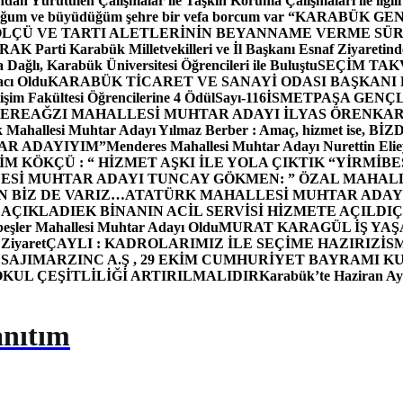
dan Yürütülen Çalışmalar ile Taşkın Koruma Çalışmaları ile ilgili
uğum ve büyüdüğüm şehre bir vefa borcum var “
KARABÜK GEN
ÖLÇÜ VE TARTI ALETLERİNİN BEYANNAME VERME SÜR
OR
AK Parti Karabük Milletvekilleri ve İl Başkanı Esnaf Ziyaretind
Dağlı, Karabük Üniversitesi Öğrencileri ile Buluştu
SEÇİM TAK
cı Oldu
KARABÜK TİCARET VE SANAYİ ODASI BAŞKANI 
işim Fakültesi Öğrencilerine 4 Ödül
Sayı-116
İSMETPAŞA GENÇ
DEREAĞZI MAHALLESİ MUHTAR ADAYI İLYAS ÖREN
KAR
k Mahallesi Muhtar Adayı Yılmaz Berber : Amaç, hizmet ise, 
TAR ADAYIYIM”
Menderes Mahallesi Muhtar Adayı Nurettin 
 KÖKÇÜ : “ HİZMET AŞKI İLE YOLA ÇIKTIK “
YİRMİBE
ESİ MUHTAR ADAYI TUNCAY GÖKMEN: ” ÖZAL MAHALL
N BİZ DE VARIZ…
ATATÜRK MAHALLESİ MUHTAR ADAYI
 AÇIKLADI
EK BİNANIN ACİL SERVİSİ HİZMETE AÇILDI
Ç
beşler Mahallesi Muhtar Adayı Oldu
MURAT KARAGÜL İŞ YA
 Ziyaret
ÇAYLI : KADROLARIMIZ İLE SEÇİME HAZIRIZ
İS
SAJI
MARZINC A.Ş , 29 EKİM CUMHURİYET BAYRAMI K
OKUL ÇEŞİTLİLİĞİ ARTIRILMALIDIR
Karabük’te Haziran Ayı
anıtım