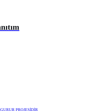
anıtım
N GURUR PROJESİDİR