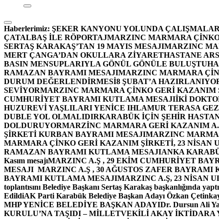
Haberlerimiz:
ŞEKER KANYONU YOLUNDA ÇALIŞMALAR
ÇATALBAŞ İLE RÖPORTAJ
MARZINC MARMARA ÇİNKO 
SERTAŞ KARAKAŞ’TAN 19 MAYIS MESAJI
MARZINC MAR
MERT ÇANGA’DAN OKULLARA ZİYARET
HASTANE ARS
BASIN MENSUPLARIYLA GÖNÜL GÖNÜLE BULUŞTU
HA
RAMAZAN BAYRAMI MESAJI
MARZINC MARMARA ÇİNK
DURUM DEĞERLENDİRMESİ
8 ŞUBAT’A HAZIRLANIYO
SEVİYOR
MARZINC MARMARA ÇİNKO GERİ KAZANIM Ş
CUMHURİYET BAYRAMI KUTLAMA MESAJI
İKİ DOKT
HUZUREVİ YAŞLILARI YENİCE IHLAMUR TERASA GE
DUBLE YOL OLMALIDIR
KARABÜK İÇİN ŞEHİR HASTAN
DOLDURUYOR
MARZİNC MARMARA GERİ KAZANIM A.Ş
ŞİRKETİ KURBAN BAYRAMI MESAJI
MARZINC MARMARA
MARMARA ÇİNKO GERİ KAZANIM ŞİRKETİ, 23 NİSAN
RAMAZAN BAYRAMI KUTLAMA MESAJI
ANKA KARABÜK 
Kasım mesajı
MARZINC A.Ş , 29 EKİM CUMHURİYET BAY
MESAJI
MARZINC A.Ş , 30 AĞUSTOS ZAFER BAYRAMI
BAYRAMI KUTLAMA MESAJI
MARZINC A.Ş, 23 NİSAN
toplantısını Belediye Başkanı Sertaş Karakaş başkanlığında yaptı
Edildi
AK Parti Karabük Belediye Başkan Adayı Özkan Çetinkay
MHP YENİCE BELEDİYE BAŞKAN ADAYI
Dr. Dursun Ali Y
KURULU’NA TAŞIDI – MİLLETVEKİLİ AKAY İKTİDAR