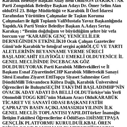
Karabük Belediye Başkan Aday Belli Oldu
SON DAKİKA : AK
Parti Zonguldak Belediye Başkan Adayı Dr. Ömer Selim Alan
oldu
DSİ 23. Bölge Müdürlüğü ve Karabük İl Özel İdaresi
Tarafından Yürütülen Çalışmalar ile Taşkın Koruma
Çalışmaları ile ilgili Toplantı ValiMustafa Yavuz Başkanlığında
Yapıldı.
Ak Parti Yenice Belediye Başkan A.Adayı Sertaş
Karakaş : “Benim doğduğum ve büyüdüğüm şehre bir vefa
borcum var “
KARABÜK GENÇ YENİCELİLER
DERNEĞİNDEN ETKİNLİK
10 Ocak Çalışan Gazeteciler
Günü’nde Karabük’te fotoğraf sergisi açıldı
ÖLÇÜ VE TARTI
ALETLERİNİN BEYANNAME VERME SÜRECİ
BAŞLADI
CAHİT ELiYİOĞLU EMEKLİ OLDU
YENİCE İL
GENEL MECLİSİNDE İNCEBACAK GÖZ
DOLDURUYOR
AK Parti Karabük Milletvekilleri ve İl
Başkanı Esnaf Ziyaretinde
CHP Karabük Milletvekili Sanayi
Sitesi Esnafını Ziyaret Etti
Topçu Siyaset Sahnesine Geri
Döndü
Milli Tekvandocu Kübra Dağlı, Karabük Üniversitesi
Öğrencileri ile Buluştu
SEÇİM TAKVİMİ BAŞLADI
MHP’NİN
OVACIK ADAY ADAYI DA BELLİ OLDU
Türkiye’nin Yerli
Otomobili TOGG KBÜ’nün Makam Aracı Oldu
KARABÜK
TİCARET VE SANAYİ ODASI BAŞKANI FATİH
ÇAPRAZ’IN BASIN AÇIKLAMASI
2024 YILININ İLK
GENEL MECLİS TOPLANTISI YAPILDI
Türker İnanoğlu
İletişim Fakültesi Öğrencilerine 4 Ödül
Sayı-116
İSMETPAŞA
GENÇLİK PLATFORMU KURULDU
İLKBAL ÖREN