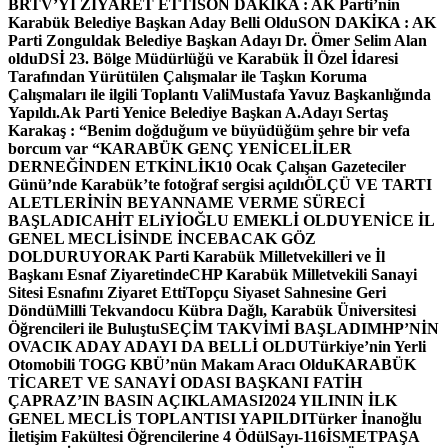
BRTV’Yİ ZİYARET ETTİ
SON DAKİKA : AK Parti’nin
Karabük Belediye Başkan Aday Belli Oldu
SON DAKİKA : AK
Parti Zonguldak Belediye Başkan Adayı Dr. Ömer Selim Alan
oldu
DSİ 23. Bölge Müdürlüğü ve Karabük İl Özel İdaresi
Tarafından Yürütülen Çalışmalar ile Taşkın Koruma
Çalışmaları ile ilgili Toplantı ValiMustafa Yavuz Başkanlığında
Yapıldı.
Ak Parti Yenice Belediye Başkan A.Adayı Sertaş
Karakaş : “Benim doğduğum ve büyüdüğüm şehre bir vefa
borcum var “
KARABÜK GENÇ YENİCELİLER
DERNEĞİNDEN ETKİNLİK
10 Ocak Çalışan Gazeteciler
Günü’nde Karabük’te fotoğraf sergisi açıldı
ÖLÇÜ VE TARTI
ALETLERİNİN BEYANNAME VERME SÜRECİ
BAŞLADI
CAHİT ELiYİOĞLU EMEKLİ OLDU
YENİCE İL
GENEL MECLİSİNDE İNCEBACAK GÖZ
DOLDURUYOR
AK Parti Karabük Milletvekilleri ve İl
Başkanı Esnaf Ziyaretinde
CHP Karabük Milletvekili Sanayi
Sitesi Esnafını Ziyaret Etti
Topçu Siyaset Sahnesine Geri
Döndü
Milli Tekvandocu Kübra Dağlı, Karabük Üniversitesi
Öğrencileri ile Buluştu
SEÇİM TAKVİMİ BAŞLADI
MHP’NİN
OVACIK ADAY ADAYI DA BELLİ OLDU
Türkiye’nin Yerli
Otomobili TOGG KBÜ’nün Makam Aracı Oldu
KARABÜK
TİCARET VE SANAYİ ODASI BAŞKANI FATİH
ÇAPRAZ’IN BASIN AÇIKLAMASI
2024 YILININ İLK
GENEL MECLİS TOPLANTISI YAPILDI
Türker İnanoğlu
İletişim Fakültesi Öğrencilerine 4 Ödül
Sayı-116
İSMETPAŞA