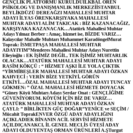
GENÇLİK PLATFORMU KURULDU
İLKBAL ÖREN
PSİKOLOG VE DANIŞMANLIK MERKEZİ
İSTANBUL
BEYLİKDÜZÜ DEREAĞZI MAHALLESİ MUHTAR
ADAYI İLYAS ÖREN
KARŞIYAKA MAHALLESİ
MUHTAR ADAYI ALİM TAKICAK : BİZ KAZANACAĞIZ,
KARŞIYAKA KAZANACAK…
Atatürk Mahallesi Muhtar
Adayı Yılmaz Berber : Amaç, hizmet ise, BİZDE VARIZ…
Kalaycılar Mahalle Muhtarı Muhammet Karadöngel
Murat
Toprak: İSMETPAŞA MAHALLESİ MUHTAR
ADAYIYIM”
Menderes Mahallesi Muhtar Adayı Nurettin
Elieyioğlu : EK İŞİMİZ DEĞİL, TEK İŞİMİZ MUHTARLIK
OLACAK…
ATATÜRK MAHALLESİ MUHTAR ADAYI
RASİM KÖKÇÜ : “ HİZMET AŞKI İLE YOLA ÇIKTIK
“
YİRMİBEŞLER MAHALLESİ MUHTAR ADAYI ÖZKAN
KAHVECİ : VERİN BİZE YETKİYİ, GÖRÜN
ETKİYİ….
ÖZAL MAHALLESİ MUHTAR ADAYI TUNCAY
GÖKMEN: ” ÖZAL MAHALLESİ HİZMETE DOYACAK
“
Güney Köyü Muhtarı Adayı Serdar Onat : GENÇLİĞİME
GÜVENİYORUM. KÖYÜM İÇİN BİZ DE VARIZ…
ATATÜRK MAHALLESİ MUHTAR ADAYI ÖZKAN
ÇAYLI: ” BİRLİKTEN GÜÇ DOĞAR”
YENİCE ve SEÇİM /
Mücahit Toprak
ENVER ÖZGÜ ADAY ADAYLIĞINI
AÇIKLADI
EK BİNANIN ACİL SERVİSİ HİZMETE
AÇILDI
ÇANAKCI, İL GENEL MECLİS ÜYESİ ADAY
ADAYI OLDU
YENTAŞ ORMAN ÜRÜNLERİ A.Ş
Turgut