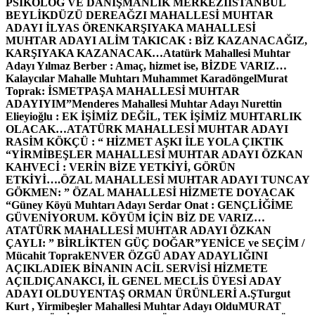
PSİKOLOG VE DANIŞMANLIK MERKEZİ
İSTANBUL
BEYLİKDÜZÜ DEREAĞZI MAHALLESİ MUHTAR
ADAYI İLYAS ÖREN
KARŞIYAKA MAHALLESİ
MUHTAR ADAYI ALİM TAKICAK : BİZ KAZANACAĞIZ,
KARŞIYAKA KAZANACAK…
Atatürk Mahallesi Muhtar
Adayı Yılmaz Berber : Amaç, hizmet ise, BİZDE VARIZ…
Kalaycılar Mahalle Muhtarı Muhammet Karadöngel
Murat
Toprak: İSMETPAŞA MAHALLESİ MUHTAR
ADAYIYIM”
Menderes Mahallesi Muhtar Adayı Nurettin
Elieyioğlu : EK İŞİMİZ DEĞİL, TEK İŞİMİZ MUHTARLIK
OLACAK…
ATATÜRK MAHALLESİ MUHTAR ADAYI
RASİM KÖKÇÜ : “ HİZMET AŞKI İLE YOLA ÇIKTIK
“
YİRMİBEŞLER MAHALLESİ MUHTAR ADAYI ÖZKAN
KAHVECİ : VERİN BİZE YETKİYİ, GÖRÜN
ETKİYİ….
ÖZAL MAHALLESİ MUHTAR ADAYI TUNCAY
GÖKMEN: ” ÖZAL MAHALLESİ HİZMETE DOYACAK
“
Güney Köyü Muhtarı Adayı Serdar Onat : GENÇLİĞİME
GÜVENİYORUM. KÖYÜM İÇİN BİZ DE VARIZ…
ATATÜRK MAHALLESİ MUHTAR ADAYI ÖZKAN
ÇAYLI: ” BİRLİKTEN GÜÇ DOĞAR”
YENİCE ve SEÇİM /
Mücahit Toprak
ENVER ÖZGÜ ADAY ADAYLIĞINI
AÇIKLADI
EK BİNANIN ACİL SERVİSİ HİZMETE
AÇILDI
ÇANAKCI, İL GENEL MECLİS ÜYESİ ADAY
ADAYI OLDU
YENTAŞ ORMAN ÜRÜNLERİ A.Ş
Turgut
Kurt , Yirmibeşler Mahallesi Muhtar Adayı Oldu
MURAT