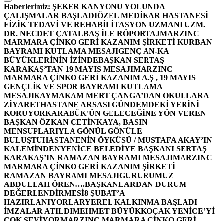
Haberlerimiz:
ŞEKER KANYONU YOLUNDA
ÇALIŞMALAR BAŞLADI
ÖZEL MEDİKAR HASTANESİ
FİZİK TEDAVİ VE REHABİLİTASYON UZMANI UZM.
DR. NECDET ÇATALBAŞ İLE RÖPORTAJ
MARZINC
MARMARA ÇİNKO GERİ KAZANIM ŞİRKETİ KURBAN
BAYRAMI KUTLAMA MESAJI
GENÇ AN-KA
BÜYÜKLERİNİN İZİNDE
BAŞKAN SERTAŞ
KARAKAŞ’TAN 19 MAYIS MESAJI
MARZINC
MARMARA ÇİNKO GERİ KAZANIM A.Ş , 19 MAYIS
GENÇLİK VE SPOR BAYRAMI KUTLAMA
MESAJI
KAYMAKAM MERT ÇANGA’DAN OKULLARA
ZİYARET
HASTANE ARSASI GÜNDEMDEKİ YERİNİ
KORUYOR
KARABÜK’ÜN GELECEĞİNE YÖN VEREN
BAŞKAN ÖZKAN ÇETİNKAYA, BASIN
MENSUPLARIYLA GÖNÜL GÖNÜLE
BULUŞTU
HASTANENİN ÖYKÜSÜ / MUSTAFA AKAY’IN
KALEMİNDEN
YENİCE BELEDİYE BAŞKANI SERTAŞ
KARAKAŞ’IN RAMAZAN BAYRAMI MESAJI
MARZINC
MARMARA ÇİNKO GERİ KAZANIM ŞİRKETİ
RAMAZAN BAYRAMI MESAJI
GURURUMUZ
ABDULLAH ÖREN….
BAŞKANLARDAN DURUM
DEĞERLENDİRMESİ
8 ŞUBAT’A
HAZIRLANIYORLAR
YEREL KALKINMA BAŞLADI
İMZALAR ATILDI
MEHMET BÜYÜKKOÇAK YENİCE’Yİ
ÇOK SEVİYOR
MARZINC MARMARA ÇİNKO GERİ