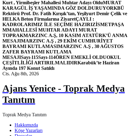
Kurt , Yirmibeşler Mahallesi Muhtar Adayı Oldu
MURAT
KARAGÜL İŞ YAŞAMINDA GÖZ DOLDURUYOR
KBÜ
Rektörü Prof. Dr. Fatih Kırışık’tan, Yeşilyurt Demir Çelik ve
HELKA Beton Firmalarına Ziyaret
ÇAYLI :
KADROLARIMIZ İLE SEÇİME HAZIRIZ
İSMETPAŞA
MMAHALLESİ MUHTAR ADAYI MURAT
TOPRAK
MARZINC A.Ş, 10 KASIM ATATÜRK’Ü ANMA
MESAJI
MARZINC A.Ş , 29 EKİM CUMHURİYET
BAYRAMI KUTLAMASI
MARZINC A.Ş , 30 AĞUSTOS
ZAFER BAYRAMI KUTLAMA
MESAJI
Sayı-115
Sayı-114
ÖREN EMEKLİ OLDU
OKUL
ÇEŞİTLİLİĞİ ARTIRILMALIDIR
Karabük’te Haziran
Ayında 197 Konut Satıldı
Cts. Ağu 8th, 2026
Ajans Yenice - Toprak Medya
Tanıtım
Toprak Medya Tanıtım
Hakkımızda
Köşe Yazarları
Dosyalar