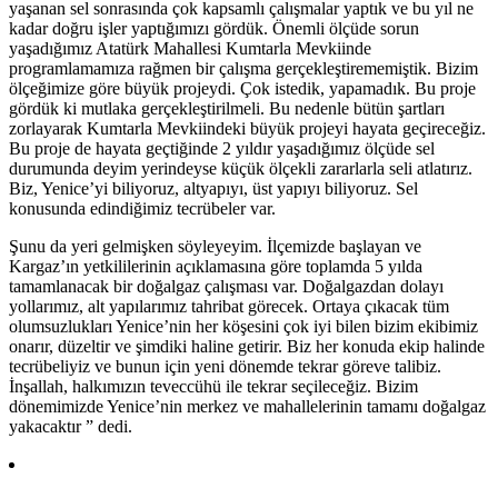
yaşanan sel sonrasında çok kapsamlı çalışmalar yaptık ve bu yıl ne
kadar doğru işler yaptığımızı gördük. Önemli ölçüde sorun
yaşadığımız Atatürk Mahallesi Kumtarla Mevkiinde
programlamamıza rağmen bir çalışma gerçekleştirememiştik. Bizim
ölçeğimize göre büyük projeydi. Çok istedik, yapamadık. Bu proje
gördük ki mutlaka gerçekleştirilmeli. Bu nedenle bütün şartları
zorlayarak Kumtarla Mevkiindeki büyük projeyi hayata geçireceğiz.
Bu proje de hayata geçtiğinde 2 yıldır yaşadığımız ölçüde sel
durumunda deyim yerindeyse küçük ölçekli zararlarla seli atlatırız.
Biz, Yenice’yi biliyoruz, altyapıyı, üst yapıyı biliyoruz. Sel
konusunda edindiğimiz tecrübeler var.
Şunu da yeri gelmişken söyleyeyim. İlçemizde başlayan ve
Kargaz’ın yetkililerinin açıklamasına göre toplamda 5 yılda
tamamlanacak bir doğalgaz çalışması var. Doğalgazdan dolayı
yollarımız, alt yapılarımız tahribat görecek. Ortaya çıkacak tüm
olumsuzlukları Yenice’nin her köşesini çok iyi bilen bizim ekibimiz
onarır, düzeltir ve şimdiki haline getirir. Biz her konuda ekip halinde
tecrübeliyiz ve bunun için yeni dönemde tekrar göreve talibiz.
İnşallah, halkımızın teveccühü ile tekrar seçileceğiz. Bizim
dönemimizde Yenice’nin merkez ve mahallelerinin tamamı doğalgaz
yakacaktır ” dedi.