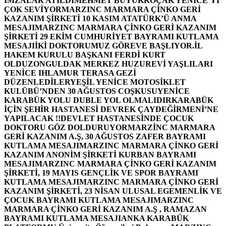
İMZALAR ATILDI
MEHMET BÜYÜKKOÇAK YENİCE’Yİ
ÇOK SEVİYOR
MARZINC MARMARA ÇİNKO GERİ
KAZANIM ŞİRKETİ 10 KASIM ATATÜRK’Ü ANMA
MESAJI
MARZINC MARMARA ÇİNKO GERİ KAZANIM
ŞİRKETİ 29 EKİM CUMHURİYET BAYRAMI KUTLAMA
MESAJI
İKİ DOKTORUMUZ GÖREVE BAŞLIYOR.
İL
HAKEM KURULU BAŞKANI FERDİ KURT
OLDU
ZONGULDAK MERKEZ HUZUREVİ YAŞLILARI
YENİCE IHLAMUR TERASA GEZİ
DÜZENLEDİLER
YEŞİL YENİCE MOTOSİKLET
KULÜBÜ’NDEN 30 AĞUSTOS COŞKUSU
YENİCE
KARABÜK YOLU DUBLE YOL OLMALIDIR
KARABÜK
İÇİN ŞEHİR HASTANESİ DEVREK ÇAYDEĞİRMENİ’NE
YAPILACAK !!
DEVLET HASTANESİNDE ÇOCUK
DOKTORU GÖZ DOLDURUYOR
MARZİNC MARMARA
GERİ KAZANIM A.Ş, 30 AĞUSTOS ZAFER BAYRAMI
KUTLAMA MESAJI
MARZINC MARMARA ÇİNKO GERİ
KAZANIM ANONİM ŞİRKETİ KURBAN BAYRAMI
MESAJI
MARZINC MARMARA ÇİNKO GERİ KAZANIM
ŞİRKETİ, 19 MAYIS GENÇLİK VE SPOR BAYRAMI
KUTLAMA MESAJI
MARZINC MARMARA ÇİNKO GERİ
KAZANIM ŞİRKETİ, 23 NİSAN ULUSAL EGEMENLİK VE
ÇOCUK BAYRAMI KUTLAMA MESAJI
MARZINC
MARMARA ÇİNKO GERİ KAZANIM A.Ş , RAMAZAN
BAYRAMI KUTLAMA MESAJI
ANKA KARABÜK