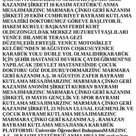
KAZANIM ŞİRKETİ 10 KASIM ATATÜRK’Ü ANMA
MESAJI
MARZINC MARMARA ÇİNKO GERİ KAZANIM
ŞİRKETİ 29 EKİM CUMHURİYET BAYRAMI KUTLAMA
MESAJI
İKİ DOKTORUMUZ GÖREVE BAŞLIYOR.
İL
HAKEM KURULU BAŞKANI FERDİ KURT
OLDU
ZONGULDAK MERKEZ HUZUREVİ YAŞLILARI
YENİCE IHLAMUR TERASA GEZİ
DÜZENLEDİLER
YEŞİL YENİCE MOTOSİKLET
KULÜBÜ’NDEN 30 AĞUSTOS COŞKUSU
YENİCE
KARABÜK YOLU DUBLE YOL OLMALIDIR
KARABÜK
İÇİN ŞEHİR HASTANESİ DEVREK ÇAYDEĞİRMENİ’NE
YAPILACAK !!
DEVLET HASTANESİNDE ÇOCUK
DOKTORU GÖZ DOLDURUYOR
MARZİNC MARMARA
GERİ KAZANIM A.Ş, 30 AĞUSTOS ZAFER BAYRAMI
KUTLAMA MESAJI
MARZINC MARMARA ÇİNKO GERİ
KAZANIM ANONİM ŞİRKETİ KURBAN BAYRAMI
MESAJI
MARZINC MARMARA ÇİNKO GERİ KAZANIM
ŞİRKETİ, 19 MAYIS GENÇLİK VE SPOR BAYRAMI
KUTLAMA MESAJI
MARZINC MARMARA ÇİNKO GERİ
KAZANIM ŞİRKETİ, 23 NİSAN ULUSAL EGEMENLİK VE
ÇOCUK BAYRAMI KUTLAMA MESAJI
MARZINC
MARMARA ÇİNKO GERİ KAZANIM A.Ş , RAMAZAN
BAYRAMI KUTLAMA MESAJI
ANKA KARABÜK
PLATFORMU Üniversite Öğrencileri Buluşması
MARZINC
A.Ş , 10 KASIM ATATÜRK’Ü ANMA MESAJI
Karakaş’tan