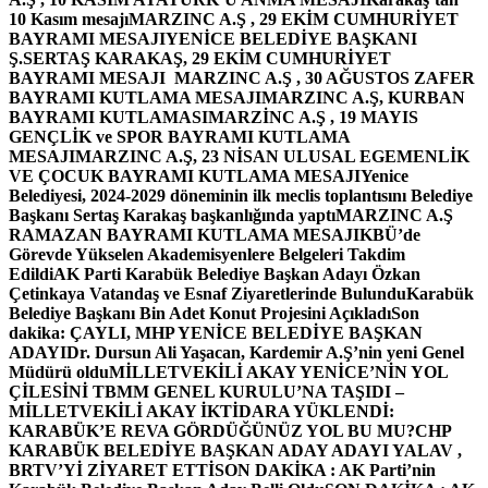
10 Kasım mesajı
MARZINC A.Ş , 29 EKİM CUMHURİYET
BAYRAMI MESAJI
YENİCE BELEDİYE BAŞKANI
Ş.SERTAŞ KARAKAŞ, 29 EKİM CUMHURİYET
BAYRAMI MESAJI
MARZINC A.Ş , 30 AĞUSTOS ZAFER
BAYRAMI KUTLAMA MESAJI
MARZINC A.Ş, KURBAN
BAYRAMI KUTLAMASI
MARZİNC A.Ş , 19 MAYIS
GENÇLİK ve SPOR BAYRAMI KUTLAMA
MESAJI
MARZINC A.Ş, 23 NİSAN ULUSAL EGEMENLİK
VE ÇOCUK BAYRAMI KUTLAMA MESAJI
Yenice
Belediyesi, 2024-2029 döneminin ilk meclis toplantısını Belediye
Başkanı Sertaş Karakaş başkanlığında yaptı
MARZINC A.Ş
RAMAZAN BAYRAMI KUTLAMA MESAJI
KBÜ’de
Görevde Yükselen Akademisyenlere Belgeleri Takdim
Edildi
AK Parti Karabük Belediye Başkan Adayı Özkan
Çetinkaya Vatandaş ve Esnaf Ziyaretlerinde Bulundu
Karabük
Belediye Başkanı Bin Adet Konut Projesini Açıkladı
Son
dakika: ÇAYLI, MHP YENİCE BELEDİYE BAŞKAN
ADAYI
Dr. Dursun Ali Yaşacan, Kardemir A.Ş’nin yeni Genel
Müdürü oldu
MİLLETVEKİLİ AKAY YENİCE’NİN YOL
ÇİLESİNİ TBMM GENEL KURULU’NA TAŞIDI –
MİLLETVEKİLİ AKAY İKTİDARA YÜKLENDİ:
KARABÜK’E REVA GÖRDÜĞÜNÜZ YOL BU MU?
CHP
KARABÜK BELEDİYE BAŞKAN ADAY ADAYI YALAV ,
BRTV’Yİ ZİYARET ETTİ
SON DAKİKA : AK Parti’nin