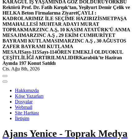
KARAGÜL İŞ YAŞAMINDA GÖZ DOLDURUYOR
KBÜ
Rektörü Prof. Dr. Fatih Kırışık’tan, Yeşilyurt Demir Çelik ve
HELKA Beton Firmalarına Ziyaret
ÇAYLI :
KADROLARIMIZ İLE SEÇİME HAZIRIZ
İSMETPAŞA
MMAHALLESİ MUHTAR ADAYI MURAT
TOPRAK
MARZINC A.Ş, 10 KASIM ATATÜRK’Ü ANMA
MESAJI
MARZINC A.Ş , 29 EKİM CUMHURİYET
BAYRAMI KUTLAMASI
MARZINC A.Ş , 30 AĞUSTOS
ZAFER BAYRAMI KUTLAMA
MESAJI
Sayı-115
Sayı-114
ÖREN EMEKLİ OLDU
OKUL
ÇEŞİTLİLİĞİ ARTIRILMALIDIR
Karabük’te Haziran
Ayında 197 Konut Satıldı
Cts. Ağu 8th, 2026
Hakkımızda
Köşe Yazarları
Dosyalar
Webmail
Site Haritası
İletişim
Ajans Yenice - Toprak Medya