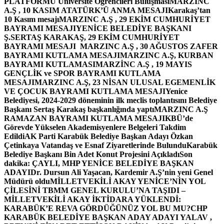
PLATFORMU Üniversite Öğrencileri Buluşması
MARZINC
A.Ş , 10 KASIM ATATÜRK’Ü ANMA MESAJI
Karakaş’tan
10 Kasım mesajı
MARZINC A.Ş , 29 EKİM CUMHURİYET
BAYRAMI MESAJI
YENİCE BELEDİYE BAŞKANI
Ş.SERTAŞ KARAKAŞ, 29 EKİM CUMHURİYET
BAYRAMI MESAJI
MARZINC A.Ş , 30 AĞUSTOS ZAFER
BAYRAMI KUTLAMA MESAJI
MARZINC A.Ş, KURBAN
BAYRAMI KUTLAMASI
MARZİNC A.Ş , 19 MAYIS
GENÇLİK ve SPOR BAYRAMI KUTLAMA
MESAJI
MARZINC A.Ş, 23 NİSAN ULUSAL EGEMENLİK
VE ÇOCUK BAYRAMI KUTLAMA MESAJI
Yenice
Belediyesi, 2024-2029 döneminin ilk meclis toplantısını Belediye
Başkanı Sertaş Karakaş başkanlığında yaptı
MARZINC A.Ş
RAMAZAN BAYRAMI KUTLAMA MESAJI
KBÜ’de
Görevde Yükselen Akademisyenlere Belgeleri Takdim
Edildi
AK Parti Karabük Belediye Başkan Adayı Özkan
Çetinkaya Vatandaş ve Esnaf Ziyaretlerinde Bulundu
Karabük
Belediye Başkanı Bin Adet Konut Projesini Açıkladı
Son
dakika: ÇAYLI, MHP YENİCE BELEDİYE BAŞKAN
ADAYI
Dr. Dursun Ali Yaşacan, Kardemir A.Ş’nin yeni Genel
Müdürü oldu
MİLLETVEKİLİ AKAY YENİCE’NİN YOL
ÇİLESİNİ TBMM GENEL KURULU’NA TAŞIDI –
MİLLETVEKİLİ AKAY İKTİDARA YÜKLENDİ:
KARABÜK’E REVA GÖRDÜĞÜNÜZ YOL BU MU?
CHP
KARABÜK BELEDİYE BAŞKAN ADAY ADAYI YALAV ,