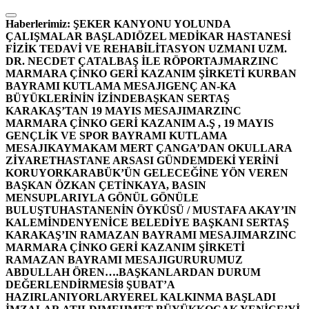
İçeriğe
atla
Haberlerimiz:
ŞEKER KANYONU YOLUNDA
ÇALIŞMALAR BAŞLADI
ÖZEL MEDİKAR HASTANESİ
FİZİK TEDAVİ VE REHABİLİTASYON UZMANI UZM.
DR. NECDET ÇATALBAŞ İLE RÖPORTAJ
MARZINC
MARMARA ÇİNKO GERİ KAZANIM ŞİRKETİ KURBAN
BAYRAMI KUTLAMA MESAJI
GENÇ AN-KA
BÜYÜKLERİNİN İZİNDE
BAŞKAN SERTAŞ
KARAKAŞ’TAN 19 MAYIS MESAJI
MARZINC
MARMARA ÇİNKO GERİ KAZANIM A.Ş , 19 MAYIS
GENÇLİK VE SPOR BAYRAMI KUTLAMA
MESAJI
KAYMAKAM MERT ÇANGA’DAN OKULLARA
ZİYARET
HASTANE ARSASI GÜNDEMDEKİ YERİNİ
KORUYOR
KARABÜK’ÜN GELECEĞİNE YÖN VEREN
BAŞKAN ÖZKAN ÇETİNKAYA, BASIN
MENSUPLARIYLA GÖNÜL GÖNÜLE
BULUŞTU
HASTANENİN ÖYKÜSÜ / MUSTAFA AKAY’IN
KALEMİNDEN
YENİCE BELEDİYE BAŞKANI SERTAŞ
KARAKAŞ’IN RAMAZAN BAYRAMI MESAJI
MARZINC
MARMARA ÇİNKO GERİ KAZANIM ŞİRKETİ
RAMAZAN BAYRAMI MESAJI
GURURUMUZ
ABDULLAH ÖREN….
BAŞKANLARDAN DURUM
DEĞERLENDİRMESİ
8 ŞUBAT’A
HAZIRLANIYORLAR
YEREL KALKINMA BAŞLADI