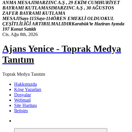
A
N
M
A
M
E
S
A
J
I
M
A
R
Z
I
N
C
A
.
Ş
,
2
9
E
K
İ
M
C
U
M
H
U
R
İ
Y
E
T
B
A
Y
R
A
M
I
K
U
T
L
A
M
A
S
I
M
A
R
Z
I
N
C
A
.
Ş
,
3
0
A
Ğ
U
S
T
O
S
Z
A
F
E
R
B
A
Y
R
A
M
I
K
U
T
L
A
M
A
M
E
S
A
J
I
S
a
y
ı
-
1
1
5
S
a
y
ı
-
1
1
4
Ö
R
E
N
E
M
E
K
L
İ
O
L
D
U
O
K
U
L
Ç
E
Ş
İ
T
L
İ
L
İ
Ğ
İ
A
R
T
I
R
I
L
M
A
L
I
D
I
R
K
a
r
a
b
ü
k
’
t
e
H
a
z
i
r
a
n
A
y
ı
n
d
a
1
9
7
K
o
n
u
t
S
a
t
ı
l
d
ı
Cts. Ağu 8th, 2026
Ajans Yenice - Toprak Medya
Tanıtım
Toprak Medya Tanıtım
Hakkımızda
Köşe Yazarları
Dosyalar
Webmail
Site Haritası
İletişim