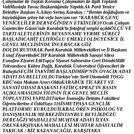
Ç
a
l
ı
ş
m
a
l
a
r
i
l
e
T
a
ş
k
ı
n
K
o
r
u
m
a
Ç
a
l
ı
ş
m
a
l
a
r
ı
i
l
e
i
l
g
i
l
i
T
o
p
l
a
n
t
ı
V
a
l
i
M
u
s
t
a
f
a
Y
a
v
u
z
B
a
ş
k
a
n
l
ı
ğ
ı
n
d
a
Y
a
p
ı
l
d
ı
.
A
k
P
a
r
t
i
Y
e
n
i
c
e
B
e
l
e
d
i
y
e
B
a
ş
k
a
n
A
.
A
d
a
y
ı
S
e
r
t
a
ş
K
a
r
a
k
a
ş
:
“
B
e
n
i
m
d
o
ğ
d
u
ğ
u
m
v
e
b
ü
y
ü
d
ü
ğ
ü
m
ş
e
h
r
e
b
i
r
v
e
f
a
b
o
r
c
u
m
v
a
r
“
K
A
R
A
B
Ü
K
G
E
N
Ç
Y
E
N
İ
C
E
L
İ
L
E
R
D
E
R
N
E
Ğ
İ
N
D
E
N
E
T
K
İ
N
L
İ
K
1
0
O
c
a
k
Ç
a
l
ı
ş
a
n
G
a
z
e
t
e
c
i
l
e
r
G
ü
n
ü
’
n
d
e
K
a
r
a
b
ü
k
’
t
e
f
o
t
o
ğ
r
a
f
s
e
r
g
i
s
i
a
ç
ı
l
d
ı
Ö
L
Ç
Ü
V
E
T
A
R
T
I
A
L
E
T
L
E
R
İ
N
İ
N
B
E
Y
A
N
N
A
M
E
V
E
R
M
E
S
Ü
R
E
C
İ
B
A
Ş
L
A
D
I
C
A
H
İ
T
E
L
i
Y
İ
O
Ğ
L
U
E
M
E
K
L
İ
O
L
D
U
Y
E
N
İ
C
E
İ
L
G
E
N
E
L
M
E
C
L
İ
S
İ
N
D
E
İ
N
C
E
B
A
C
A
K
G
Ö
Z
D
O
L
D
U
R
U
Y
O
R
A
K
P
a
r
t
i
K
a
r
a
b
ü
k
M
i
l
l
e
t
v
e
k
i
l
l
e
r
i
v
e
İ
l
B
a
ş
k
a
n
ı
E
s
n
a
f
Z
i
y
a
r
e
t
i
n
d
e
C
H
P
K
a
r
a
b
ü
k
M
i
l
l
e
t
v
e
k
i
l
i
S
a
n
a
y
i
S
i
t
e
s
i
E
s
n
a
f
ı
n
ı
Z
i
y
a
r
e
t
E
t
t
i
T
o
p
ç
u
S
i
y
a
s
e
t
S
a
h
n
e
s
i
n
e
G
e
r
i
D
ö
n
d
ü
M
i
l
l
i
T
e
k
v
a
n
d
o
c
u
K
ü
b
r
a
D
a
ğ
l
ı
,
K
a
r
a
b
ü
k
Ü
n
i
v
e
r
s
i
t
e
s
i
Ö
ğ
r
e
n
c
i
l
e
r
i
i
l
e
B
u
l
u
ş
t
u
S
E
Ç
İ
M
T
A
K
V
İ
M
İ
B
A
Ş
L
A
D
I
M
H
P
’
N
İ
N
O
V
A
C
I
K
A
D
A
Y
A
D
A
Y
I
D
A
B
E
L
L
İ
O
L
D
U
T
ü
r
k
i
y
e
’
n
i
n
Y
e
r
l
i
O
t
o
m
o
b
i
l
i
T
O
G
G
K
B
Ü
’
n
ü
n
M
a
k
a
m
A
r
a
c
ı
O
l
d
u
K
A
R
A
B
Ü
K
T
İ
C
A
R
E
T
V
E
S
A
N
A
Y
İ
O
D
A
S
I
B
A
Ş
K
A
N
I
F
A
T
İ
H
Ç
A
P
R
A
Z
’
I
N
B
A
S
I
N
A
Ç
I
K
L
A
M
A
S
I
2
0
2
4
Y
I
L
I
N
I
N
İ
L
K
G
E
N
E
L
M
E
C
L
İ
S
T
O
P
L
A
N
T
I
S
I
Y
A
P
I
L
D
I
T
ü
r
k
e
r
İ
n
a
n
o
ğ
l
u
İ
l
e
t
i
ş
i
m
F
a
k
ü
l
t
e
s
i
Ö
ğ
r
e
n
c
i
l
e
r
i
n
e
4
Ö
d
ü
l
S
a
y
ı
-
1
1
6
İ
S
M
E
T
P
A
Ş
A
G
E
N
Ç
L
İ
K
P
L
A
T
F
O
R
M
U
K
U
R
U
L
D
U
İ
L
K
B
A
L
Ö
R
E
N
P
S
İ
K
O
L
O
G
V
E
D
A
N
I
Ş
M
A
N
L
I
K
M
E
R
K
E
Z
İ
İ
S
T
A
N
B
U
L
B
E
Y
L
İ
K
D
Ü
Z
Ü
D
E
R
E
A
Ğ
Z
I
M
A
H
A
L
L
E
S
İ
M
U
H
T
A
R
A
D
A
Y
I
İ
L
Y
A
S
Ö
R
E
N
K
A
R
Ş
I
Y
A
K
A
M
A
H
A
L
L
E
S
İ
M
U
H
T
A
R
A
D
A
Y
I
A
L
İ
M
T
A
K
I
C
A
K
:
B
İ
Z
K
A
Z
A
N
A
C
A
Ğ
I
Z
,
K
A
R
Ş
I
Y
A
K
A