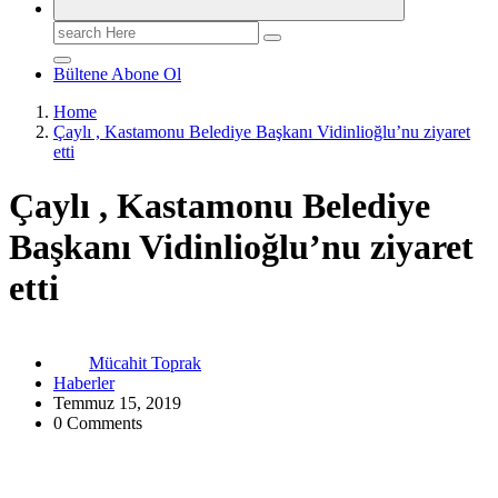
Search
for:
Bültene Abone Ol
Home
Çaylı , Kastamonu Belediye Başkanı Vidinlioğlu’nu ziyaret
etti
Çaylı , Kastamonu Belediye
Başkanı Vidinlioğlu’nu ziyaret
etti
Mücahit Toprak
Haberler
Temmuz 15, 2019
0 Comments