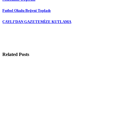
Yazı
Futbol Okulu Beğeni Topladı
gezinmesi
ÇAYLI’DAN GAZETEMİZE KUTLAMA
Related Posts