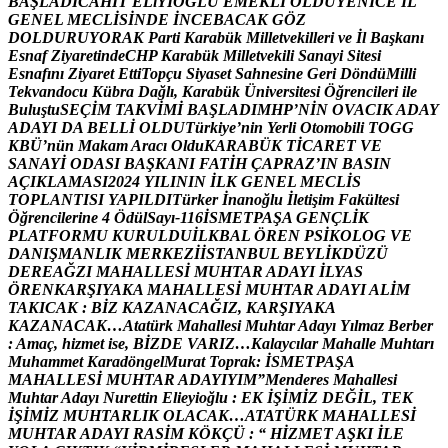
B
A
Ş
L
A
D
I
C
A
H
İ
T
E
L
i
Y
İ
O
Ğ
L
U
E
M
E
K
L
İ
O
L
D
U
Y
E
N
İ
C
E
İ
L
G
E
N
E
L
M
E
C
L
İ
S
İ
N
D
E
İ
N
C
E
B
A
C
A
K
G
Ö
Z
D
O
L
D
U
R
U
Y
O
R
A
K
P
a
r
t
i
K
a
r
a
b
ü
k
M
i
l
l
e
t
v
e
k
i
l
l
e
r
i
v
e
İ
l
B
a
ş
k
a
n
ı
E
s
n
a
f
Z
i
y
a
r
e
t
i
n
d
e
C
H
P
K
a
r
a
b
ü
k
M
i
l
l
e
t
v
e
k
i
l
i
S
a
n
a
y
i
S
i
t
e
s
i
E
s
n
a
f
ı
n
ı
Z
i
y
a
r
e
t
E
t
t
i
T
o
p
ç
u
S
i
y
a
s
e
t
S
a
h
n
e
s
i
n
e
G
e
r
i
D
ö
n
d
ü
M
i
l
l
i
T
e
k
v
a
n
d
o
c
u
K
ü
b
r
a
D
a
ğ
l
ı
,
K
a
r
a
b
ü
k
Ü
n
i
v
e
r
s
i
t
e
s
i
Ö
ğ
r
e
n
c
i
l
e
r
i
i
l
e
B
u
l
u
ş
t
u
S
E
Ç
İ
M
T
A
K
V
İ
M
İ
B
A
Ş
L
A
D
I
M
H
P
’
N
İ
N
O
V
A
C
I
K
A
D
A
Y
A
D
A
Y
I
D
A
B
E
L
L
İ
O
L
D
U
T
ü
r
k
i
y
e
’
n
i
n
Y
e
r
l
i
O
t
o
m
o
b
i
l
i
T
O
G
G
K
B
Ü
’
n
ü
n
M
a
k
a
m
A
r
a
c
ı
O
l
d
u
K
A
R
A
B
Ü
K
T
İ
C
A
R
E
T
V
E
S
A
N
A
Y
İ
O
D
A
S
I
B
A
Ş
K
A
N
I
F
A
T
İ
H
Ç
A
P
R
A
Z
’
I
N
B
A
S
I
N
A
Ç
I
K
L
A
M
A
S
I
2
0
2
4
Y
I
L
I
N
I
N
İ
L
K
G
E
N
E
L
M
E
C
L
İ
S
T
O
P
L
A
N
T
I
S
I
Y
A
P
I
L
D
I
T
ü
r
k
e
r
İ
n
a
n
o
ğ
l
u
İ
l
e
t
i
ş
i
m
F
a
k
ü
l
t
e
s
i
Ö
ğ
r
e
n
c
i
l
e
r
i
n
e
4
Ö
d
ü
l
S
a
y
ı
-
1
1
6
İ
S
M
E
T
P
A
Ş
A
G
E
N
Ç
L
İ
K
P
L
A
T
F
O
R
M
U
K
U
R
U
L
D
U
İ
L
K
B
A
L
Ö
R
E
N
P
S
İ
K
O
L
O
G
V
E
D
A
N
I
Ş
M
A
N
L
I
K
M
E
R
K
E
Z
İ
İ
S
T
A
N
B
U
L
B
E
Y
L
İ
K
D
Ü
Z
Ü
D
E
R
E
A
Ğ
Z
I
M
A
H
A
L
L
E
S
İ
M
U
H
T
A
R
A
D
A
Y
I
İ
L
Y
A
S
Ö
R
E
N
K
A
R
Ş
I
Y
A
K
A
M
A
H
A
L
L
E
S
İ
M
U
H
T
A
R
A
D
A
Y
I
A
L
İ
M
T
A
K
I
C
A
K
:
B
İ
Z
K
A
Z
A
N
A
C
A
Ğ
I
Z
,
K
A
R
Ş
I
Y
A
K
A
K
A
Z
A
N
A
C
A
K
…
A
t
a
t
ü
r
k
M
a
h
a
l
l
e
s
i
M
u
h
t
a
r
A
d
a
y
ı
Y
ı
l
m
a
z
B
e
r
b
e
r
:
A
m
a
ç
,
h
i
z
m
e
t
i
s
e
,
B
İ
Z
D
E
V
A
R
I
Z
…
K
a
l
a
y
c
ı
l
a
r
M
a
h
a
l
l
e
M
u
h
t
a
r
ı
M
u
h
a
m
m
e
t
K
a
r
a
d
ö
n
g
e
l
M
u
r
a
t
T
o
p
r
a
k
:
İ
S
M
E
T
P
A
Ş
A
M
A
H
A
L
L
E
S
İ
M
U
H
T
A
R
A
D
A
Y
I
Y
I
M
”
M
e
n
d
e
r
e
s
M
a
h
a
l
l
e
s
i
M
u
h
t
a
r
A
d
a
y
ı
N
u
r
e
t
t
i
n
E
l
i
e
y
i
o
ğ
l
u
:
E
K
İ
Ş
İ
M
İ
Z
D
E
Ğ
İ
L
,
T
E
K
İ
Ş
İ
M
İ
Z
M
U
H
T
A
R
L
I
K
O
L
A
C
A
K
…
A
T
A
T
Ü
R
K
M
A
H
A
L
L
E
S
İ
M
U
H
T
A
R
A
D
A
Y
I
R
A
S
İ
M
K
Ö
K
Ç
Ü
:
“
H
İ
Z
M
E
T
A
Ş
K
I
İ
L
E