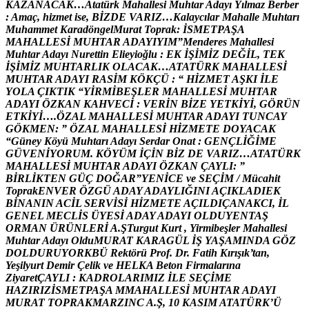
K
A
Z
A
N
A
C
A
K
…
A
t
a
t
ü
r
k
M
a
h
a
l
l
e
s
i
M
u
h
t
a
r
A
d
a
y
ı
Y
ı
l
m
a
z
B
e
r
b
e
r
:
A
m
a
ç
,
h
i
z
m
e
t
i
s
e
,
B
İ
Z
D
E
V
A
R
I
Z
…
K
a
l
a
y
c
ı
l
a
r
M
a
h
a
l
l
e
M
u
h
t
a
r
ı
M
u
h
a
m
m
e
t
K
a
r
a
d
ö
n
g
e
l
M
u
r
a
t
T
o
p
r
a
k
:
İ
S
M
E
T
P
A
Ş
A
M
A
H
A
L
L
E
S
İ
M
U
H
T
A
R
A
D
A
Y
I
Y
I
M
”
M
e
n
d
e
r
e
s
M
a
h
a
l
l
e
s
i
M
u
h
t
a
r
A
d
a
y
ı
N
u
r
e
t
t
i
n
E
l
i
e
y
i
o
ğ
l
u
:
E
K
İ
Ş
İ
M
İ
Z
D
E
Ğ
İ
L
,
T
E
K
İ
Ş
İ
M
İ
Z
M
U
H
T
A
R
L
I
K
O
L
A
C
A
K
…
A
T
A
T
Ü
R
K
M
A
H
A
L
L
E
S
İ
M
U
H
T
A
R
A
D
A
Y
I
R
A
S
İ
M
K
Ö
K
Ç
Ü
:
“
H
İ
Z
M
E
T
A
Ş
K
I
İ
L
E
Y
O
L
A
Ç
I
K
T
I
K
“
Y
İ
R
M
İ
B
E
Ş
L
E
R
M
A
H
A
L
L
E
S
İ
M
U
H
T
A
R
A
D
A
Y
I
Ö
Z
K
A
N
K
A
H
V
E
C
İ
:
V
E
R
İ
N
B
İ
Z
E
Y
E
T
K
İ
Y
İ
,
G
Ö
R
Ü
N
E
T
K
İ
Y
İ
…
.
Ö
Z
A
L
M
A
H
A
L
L
E
S
İ
M
U
H
T
A
R
A
D
A
Y
I
T
U
N
C
A
Y
G
Ö
K
M
E
N
:
”
Ö
Z
A
L
M
A
H
A
L
L
E
S
İ
H
İ
Z
M
E
T
E
D
O
Y
A
C
A
K
“
G
ü
n
e
y
K
ö
y
ü
M
u
h
t
a
r
ı
A
d
a
y
ı
S
e
r
d
a
r
O
n
a
t
:
G
E
N
Ç
L
İ
Ğ
İ
M
E
G
Ü
V
E
N
İ
Y
O
R
U
M
.
K
Ö
Y
Ü
M
İ
Ç
İ
N
B
İ
Z
D
E
V
A
R
I
Z
…
A
T
A
T
Ü
R
K
M
A
H
A
L
L
E
S
İ
M
U
H
T
A
R
A
D
A
Y
I
Ö
Z
K
A
N
Ç
A
Y
L
I
:
”
B
İ
R
L
İ
K
T
E
N
G
Ü
Ç
D
O
Ğ
A
R
”
Y
E
N
İ
C
E
v
e
S
E
Ç
İ
M
/
M
ü
c
a
h
i
t
T
o
p
r
a
k
E
N
V
E
R
Ö
Z
G
Ü
A
D
A
Y
A
D
A
Y
L
I
Ğ
I
N
I
A
Ç
I
K
L
A
D
I
E
K
B
İ
N
A
N
I
N
A
C
İ
L
S
E
R
V
İ
S
İ
H
İ
Z
M
E
T
E
A
Ç
I
L
D
I
Ç
A
N
A
K
C
I
,
İ
L
G
E
N
E
L
M
E
C
L
İ
S
Ü
Y
E
S
İ
A
D
A
Y
A
D
A
Y
I
O
L
D
U
Y
E
N
T
A
Ş
O
R
M
A
N
Ü
R
Ü
N
L
E
R
İ
A
.
Ş
T
u
r
g
u
t
K
u
r
t
,
Y
i
r
m
i
b
e
ş
l
e
r
M
a
h
a
l
l
e
s
i
M
u
h
t
a
r
A
d
a
y
ı
O
l
d
u
M
U
R
A
T
K
A
R
A
G
Ü
L
İ
Ş
Y
A
Ş
A
M
I
N
D
A
G
Ö
Z
D
O
L
D
U
R
U
Y
O
R
K
B
Ü
R
e
k
t
ö
r
ü
P
r
o
f
.
D
r
.
F
a
t
i
h
K
ı
r
ı
ş
ı
k
’
t
a
n
,
Y
e
ş
i
l
y
u
r
t
D
e
m
i
r
Ç
e
l
i
k
v
e
H
E
L
K
A
B
e
t
o
n
F
i
r
m
a
l
a
r
ı
n
a
Z
i
y
a
r
e
t
Ç
A
Y
L
I
:
K
A
D
R
O
L
A
R
I
M
I
Z
İ
L
E
S
E
Ç
İ
M
E
H
A
Z
I
R
I
Z
İ
S
M
E
T
P
A
Ş
A
M
M
A
H
A
L
L
E
S
İ
M
U
H
T
A
R
A
D
A
Y
I
M
U
R
A
T
T
O
P
R
A
K
M
A
R
Z
I
N
C
A
.
Ş
,
1
0
K
A
S
I
M
A
T
A
T
Ü
R
K
’
Ü