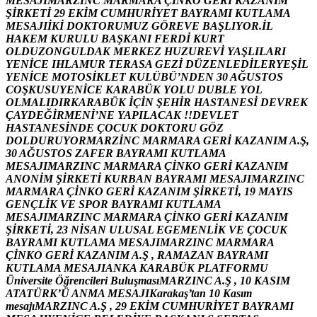
M
E
S
A
J
I
M
A
R
Z
I
N
C
M
A
R
M
A
R
A
Ç
İ
N
K
O
G
E
R
İ
K
A
Z
A
N
I
M
Ş
İ
R
K
E
T
İ
2
9
E
K
İ
M
C
U
M
H
U
R
İ
Y
E
T
B
A
Y
R
A
M
I
K
U
T
L
A
M
A
M
E
S
A
J
I
İ
K
İ
D
O
K
T
O
R
U
M
U
Z
G
Ö
R
E
V
E
B
A
Ş
L
I
Y
O
R
.
İ
L
H
A
K
E
M
K
U
R
U
L
U
B
A
Ş
K
A
N
I
F
E
R
D
İ
K
U
R
T
O
L
D
U
Z
O
N
G
U
L
D
A
K
M
E
R
K
E
Z
H
U
Z
U
R
E
V
İ
Y
A
Ş
L
I
L
A
R
I
Y
E
N
İ
C
E
I
H
L
A
M
U
R
T
E
R
A
S
A
G
E
Z
İ
D
Ü
Z
E
N
L
E
D
İ
L
E
R
Y
E
Ş
İ
L
Y
E
N
İ
C
E
M
O
T
O
S
İ
K
L
E
T
K
U
L
Ü
B
Ü
’
N
D
E
N
3
0
A
Ğ
U
S
T
O
S
C
O
Ş
K
U
S
U
Y
E
N
İ
C
E
K
A
R
A
B
Ü
K
Y
O
L
U
D
U
B
L
E
Y
O
L
O
L
M
A
L
I
D
I
R
K
A
R
A
B
Ü
K
İ
Ç
İ
N
Ş
E
H
İ
R
H
A
S
T
A
N
E
S
İ
D
E
V
R
E
K
Ç
A
Y
D
E
Ğ
İ
R
M
E
N
İ
’
N
E
Y
A
P
I
L
A
C
A
K
!
!
D
E
V
L
E
T
H
A
S
T
A
N
E
S
İ
N
D
E
Ç
O
C
U
K
D
O
K
T
O
R
U
G
Ö
Z
D
O
L
D
U
R
U
Y
O
R
M
A
R
Z
İ
N
C
M
A
R
M
A
R
A
G
E
R
İ
K
A
Z
A
N
I
M
A
.
Ş
,
3
0
A
Ğ
U
S
T
O
S
Z
A
F
E
R
B
A
Y
R
A
M
I
K
U
T
L
A
M
A
M
E
S
A
J
I
M
A
R
Z
I
N
C
M
A
R
M
A
R
A
Ç
İ
N
K
O
G
E
R
İ
K
A
Z
A
N
I
M
A
N
O
N
İ
M
Ş
İ
R
K
E
T
İ
K
U
R
B
A
N
B
A
Y
R
A
M
I
M
E
S
A
J
I
M
A
R
Z
I
N
C
M
A
R
M
A
R
A
Ç
İ
N
K
O
G
E
R
İ
K
A
Z
A
N
I
M
Ş
İ
R
K
E
T
İ
,
1
9
M
A
Y
I
S
G
E
N
Ç
L
İ
K
V
E
S
P
O
R
B
A
Y
R
A
M
I
K
U
T
L
A
M
A
M
E
S
A
J
I
M
A
R
Z
I
N
C
M
A
R
M
A
R
A
Ç
İ
N
K
O
G
E
R
İ
K
A
Z
A
N
I
M
Ş
İ
R
K
E
T
İ
,
2
3
N
İ
S
A
N
U
L
U
S
A
L
E
G
E
M
E
N
L
İ
K
V
E
Ç
O
C
U
K
B
A
Y
R
A
M
I
K
U
T
L
A
M
A
M
E
S
A
J
I
M
A
R
Z
I
N
C
M
A
R
M
A
R
A
Ç
İ
N
K
O
G
E
R
İ
K
A
Z
A
N
I
M
A
.
Ş
,
R
A
M
A
Z
A
N
B
A
Y
R
A
M
I
K
U
T
L
A
M
A
M
E
S
A
J
I
A
N
K
A
K
A
R
A
B
Ü
K
P
L
A
T
F
O
R
M
U
Ü
n
i
v
e
r
s
i
t
e
Ö
ğ
r
e
n
c
i
l
e
r
i
B
u
l
u
ş
m
a
s
ı
M
A
R
Z
I
N
C
A
.
Ş
,
1
0
K
A
S
I
M
A
T
A
T
Ü
R
K
’
Ü
A
N
M
A
M
E
S
A
J
I
K
a
r
a
k
a
ş
’
t
a
n
1
0
K
a
s
ı
m
m
e
s
a
j
ı
M
A
R
Z
I
N
C
A
.
Ş
,
2
9
E
K
İ
M
C
U
M
H
U
R
İ
Y
E
T
B
A
Y
R
A
M
I