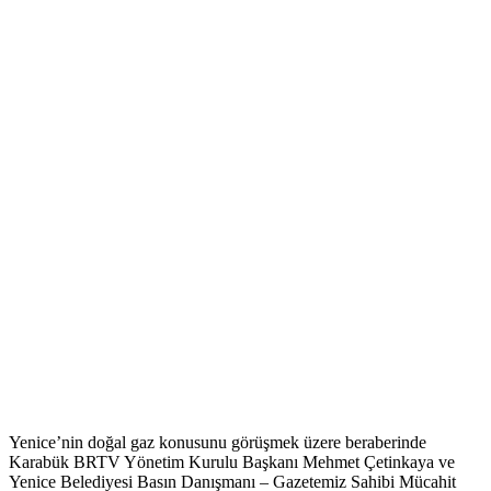
Yenice’nin doğal gaz konusunu görüşmek üzere beraberinde
Karabük BRTV Yönetim Kurulu Başkanı Mehmet Çetinkaya ve
Yenice Belediyesi Basın Danışmanı – Gazetemiz Sahibi Mücahit