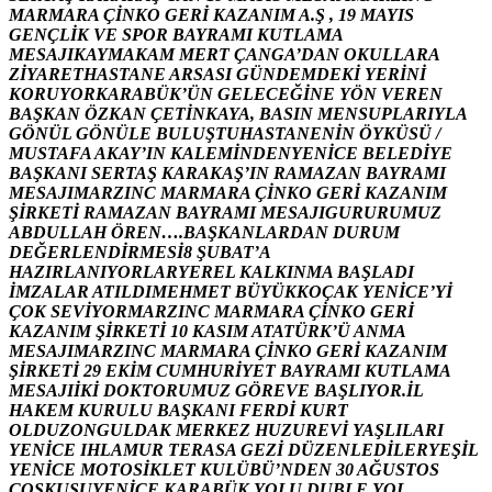
M
A
R
M
A
R
A
Ç
İ
N
K
O
G
E
R
İ
K
A
Z
A
N
I
M
A
.
Ş
,
1
9
M
A
Y
I
S
G
E
N
Ç
L
İ
K
V
E
S
P
O
R
B
A
Y
R
A
M
I
K
U
T
L
A
M
A
M
E
S
A
J
I
K
A
Y
M
A
K
A
M
M
E
R
T
Ç
A
N
G
A
’
D
A
N
O
K
U
L
L
A
R
A
Z
İ
Y
A
R
E
T
H
A
S
T
A
N
E
A
R
S
A
S
I
G
Ü
N
D
E
M
D
E
K
İ
Y
E
R
İ
N
İ
K
O
R
U
Y
O
R
K
A
R
A
B
Ü
K
’
Ü
N
G
E
L
E
C
E
Ğ
İ
N
E
Y
Ö
N
V
E
R
E
N
B
A
Ş
K
A
N
Ö
Z
K
A
N
Ç
E
T
İ
N
K
A
Y
A
,
B
A
S
I
N
M
E
N
S
U
P
L
A
R
I
Y
L
A
G
Ö
N
Ü
L
G
Ö
N
Ü
L
E
B
U
L
U
Ş
T
U
H
A
S
T
A
N
E
N
İ
N
Ö
Y
K
Ü
S
Ü
/
M
U
S
T
A
F
A
A
K
A
Y
’
I
N
K
A
L
E
M
İ
N
D
E
N
Y
E
N
İ
C
E
B
E
L
E
D
İ
Y
E
B
A
Ş
K
A
N
I
S
E
R
T
A
Ş
K
A
R
A
K
A
Ş
’
I
N
R
A
M
A
Z
A
N
B
A
Y
R
A
M
I
M
E
S
A
J
I
M
A
R
Z
I
N
C
M
A
R
M
A
R
A
Ç
İ
N
K
O
G
E
R
İ
K
A
Z
A
N
I
M
Ş
İ
R
K
E
T
İ
R
A
M
A
Z
A
N
B
A
Y
R
A
M
I
M
E
S
A
J
I
G
U
R
U
R
U
M
U
Z
A
B
D
U
L
L
A
H
Ö
R
E
N
…
.
B
A
Ş
K
A
N
L
A
R
D
A
N
D
U
R
U
M
D
E
Ğ
E
R
L
E
N
D
İ
R
M
E
S
İ
8
Ş
U
B
A
T
’
A
H
A
Z
I
R
L
A
N
I
Y
O
R
L
A
R
Y
E
R
E
L
K
A
L
K
I
N
M
A
B
A
Ş
L
A
D
I
İ
M
Z
A
L
A
R
A
T
I
L
D
I
M
E
H
M
E
T
B
Ü
Y
Ü
K
K
O
Ç
A
K
Y
E
N
İ
C
E
’
Y
İ
Ç
O
K
S
E
V
İ
Y
O
R
M
A
R
Z
I
N
C
M
A
R
M
A
R
A
Ç
İ
N
K
O
G
E
R
İ
K
A
Z
A
N
I
M
Ş
İ
R
K
E
T
İ
1
0
K
A
S
I
M
A
T
A
T
Ü
R
K
’
Ü
A
N
M
A
M
E
S
A
J
I
M
A
R
Z
I
N
C
M
A
R
M
A
R
A
Ç
İ
N
K
O
G
E
R
İ
K
A
Z
A
N
I
M
Ş
İ
R
K
E
T
İ
2
9
E
K
İ
M
C
U
M
H
U
R
İ
Y
E
T
B
A
Y
R
A
M
I
K
U
T
L
A
M
A
M
E
S
A
J
I
İ
K
İ
D
O
K
T
O
R
U
M
U
Z
G
Ö
R
E
V
E
B
A
Ş
L
I
Y
O
R
.
İ
L
H
A
K
E
M
K
U
R
U
L
U
B
A
Ş
K
A
N
I
F
E
R
D
İ
K
U
R
T
O
L
D
U
Z
O
N
G
U
L
D
A
K
M
E
R
K
E
Z
H
U
Z
U
R
E
V
İ
Y
A
Ş
L
I
L
A
R
I
Y
E
N
İ
C
E
I
H
L
A
M
U
R
T
E
R
A
S
A
G
E
Z
İ
D
Ü
Z
E
N
L
E
D
İ
L
E
R
Y
E
Ş
İ
L
Y
E
N
İ
C
E
M
O
T
O
S
İ
K
L
E
T
K
U
L
Ü
B
Ü
’
N
D
E
N
3
0
A
Ğ
U
S
T
O
S
C
O
Ş
K
U
S
U
Y
E
N
İ
C
E
K
A
R
A
B
Ü
K
Y
O
L
U
D
U
B
L
E
Y
O
L