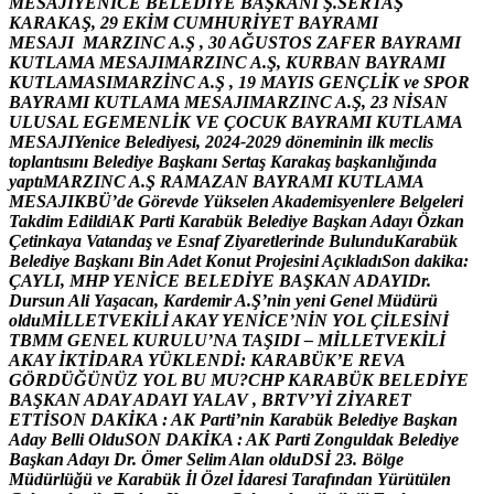
M
E
S
A
J
I
Y
E
N
İ
C
E
B
E
L
E
D
İ
Y
E
B
A
Ş
K
A
N
I
Ş
.
S
E
R
T
A
Ş
K
A
R
A
K
A
Ş
,
2
9
E
K
İ
M
C
U
M
H
U
R
İ
Y
E
T
B
A
Y
R
A
M
I
M
E
S
A
J
I
M
A
R
Z
I
N
C
A
.
Ş
,
3
0
A
Ğ
U
S
T
O
S
Z
A
F
E
R
B
A
Y
R
A
M
I
K
U
T
L
A
M
A
M
E
S
A
J
I
M
A
R
Z
I
N
C
A
.
Ş
,
K
U
R
B
A
N
B
A
Y
R
A
M
I
K
U
T
L
A
M
A
S
I
M
A
R
Z
İ
N
C
A
.
Ş
,
1
9
M
A
Y
I
S
G
E
N
Ç
L
İ
K
v
e
S
P
O
R
B
A
Y
R
A
M
I
K
U
T
L
A
M
A
M
E
S
A
J
I
M
A
R
Z
I
N
C
A
.
Ş
,
2
3
N
İ
S
A
N
U
L
U
S
A
L
E
G
E
M
E
N
L
İ
K
V
E
Ç
O
C
U
K
B
A
Y
R
A
M
I
K
U
T
L
A
M
A
M
E
S
A
J
I
Y
e
n
i
c
e
B
e
l
e
d
i
y
e
s
i
,
2
0
2
4
-
2
0
2
9
d
ö
n
e
m
i
n
i
n
i
l
k
m
e
c
l
i
s
t
o
p
l
a
n
t
ı
s
ı
n
ı
B
e
l
e
d
i
y
e
B
a
ş
k
a
n
ı
S
e
r
t
a
ş
K
a
r
a
k
a
ş
b
a
ş
k
a
n
l
ı
ğ
ı
n
d
a
y
a
p
t
ı
M
A
R
Z
I
N
C
A
.
Ş
R
A
M
A
Z
A
N
B
A
Y
R
A
M
I
K
U
T
L
A
M
A
M
E
S
A
J
I
K
B
Ü
’
d
e
G
ö
r
e
v
d
e
Y
ü
k
s
e
l
e
n
A
k
a
d
e
m
i
s
y
e
n
l
e
r
e
B
e
l
g
e
l
e
r
i
T
a
k
d
i
m
E
d
i
l
d
i
A
K
P
a
r
t
i
K
a
r
a
b
ü
k
B
e
l
e
d
i
y
e
B
a
ş
k
a
n
A
d
a
y
ı
Ö
z
k
a
n
Ç
e
t
i
n
k
a
y
a
V
a
t
a
n
d
a
ş
v
e
E
s
n
a
f
Z
i
y
a
r
e
t
l
e
r
i
n
d
e
B
u
l
u
n
d
u
K
a
r
a
b
ü
k
B
e
l
e
d
i
y
e
B
a
ş
k
a
n
ı
B
i
n
A
d
e
t
K
o
n
u
t
P
r
o
j
e
s
i
n
i
A
ç
ı
k
l
a
d
ı
S
o
n
d
a
k
i
k
a
:
Ç
A
Y
L
I
,
M
H
P
Y
E
N
İ
C
E
B
E
L
E
D
İ
Y
E
B
A
Ş
K
A
N
A
D
A
Y
I
D
r
.
D
u
r
s
u
n
A
l
i
Y
a
ş
a
c
a
n
,
K
a
r
d
e
m
i
r
A
.
Ş
’
n
i
n
y
e
n
i
G
e
n
e
l
M
ü
d
ü
r
ü
o
l
d
u
M
İ
L
L
E
T
V
E
K
İ
L
İ
A
K
A
Y
Y
E
N
İ
C
E
’
N
İ
N
Y
O
L
Ç
İ
L
E
S
İ
N
İ
T
B
M
M
G
E
N
E
L
K
U
R
U
L
U
’
N
A
T
A
Ş
I
D
I
–
M
İ
L
L
E
T
V
E
K
İ
L
İ
A
K
A
Y
İ
K
T
İ
D
A
R
A
Y
Ü
K
L
E
N
D
İ
:
K
A
R
A
B
Ü
K
’
E
R
E
V
A
G
Ö
R
D
Ü
Ğ
Ü
N
Ü
Z
Y
O
L
B
U
M
U
?
C
H
P
K
A
R
A
B
Ü
K
B
E
L
E
D
İ
Y
E
B
A
Ş
K
A
N
A
D
A
Y
A
D
A
Y
I
Y
A
L
A
V
,
B
R
T
V
’
Y
İ
Z
İ
Y
A
R
E
T
E
T
T
İ
S
O
N
D
A
K
İ
K
A
:
A
K
P
a
r
t
i
’
n
i
n
K
a
r
a
b
ü
k
B
e
l
e
d
i
y
e
B
a
ş
k
a
n
A
d
a
y
B
e
l
l
i
O
l
d
u
S
O
N
D
A
K
İ
K
A
:
A
K
P
a
r
t
i
Z
o
n
g
u
l
d
a
k
B
e
l
e
d
i
y
e
B
a
ş
k
a
n
A
d
a
y
ı
D
r
.
Ö
m
e
r
S
e
l
i
m
A
l
a
n
o
l
d
u
D
S
İ
2
3
.
B
ö
l
g
e
M
ü
d
ü
r
l
ü
ğ
ü
v
e
K
a
r
a
b
ü
k
İ
l
Ö
z
e
l
İ
d
a
r
e
s
i
T
a
r
a
f
ı
n
d
a
n
Y
ü
r
ü
t
ü
l
e
n