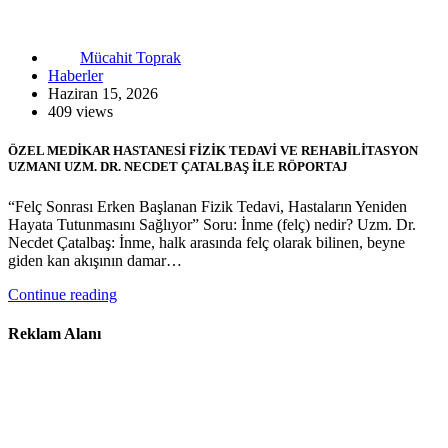
Mücahit Toprak
Haberler
Haziran 15, 2026
409 views
ÖZEL MEDİKAR HASTANESİ FİZİK TEDAVİ VE REHABİLİTASYON
UZMANI UZM. DR. NECDET ÇATALBAŞ İLE RÖPORTAJ
“Felç Sonrası Erken Başlanan Fizik Tedavi, Hastaların Yeniden
Hayata Tutunmasını Sağlıyor” Soru: İnme (felç) nedir? Uzm. Dr.
Necdet Çatalbaş: İnme, halk arasında felç olarak bilinen, beyne
giden kan akışının damar…
Continue reading
Reklam Alanı