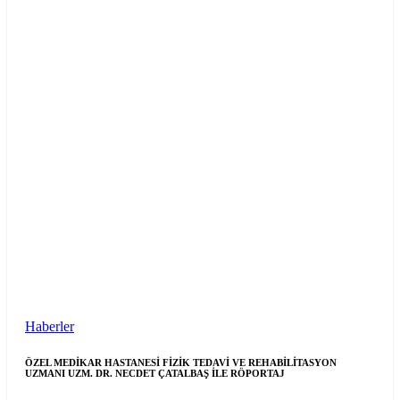
Haberler
ÖZEL MEDİKAR HASTANESİ FİZİK TEDAVİ VE REHABİLİTASYON
UZMANI UZM. DR. NECDET ÇATALBAŞ İLE RÖPORTAJ