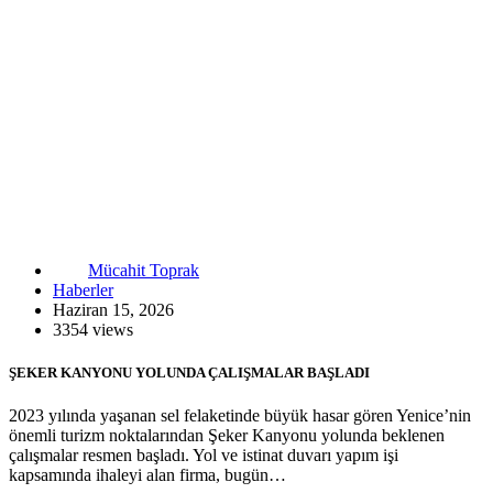
Mücahit Toprak
Haberler
Haziran 15, 2026
3354 views
ŞEKER KANYONU YOLUNDA ÇALIŞMALAR BAŞLADI
2023 yılında yaşanan sel felaketinde büyük hasar gören Yenice’nin
önemli turizm noktalarından Şeker Kanyonu yolunda beklenen
çalışmalar resmen başladı. Yol ve istinat duvarı yapım işi
kapsamında ihaleyi alan firma, bugün…