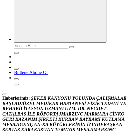
Search
for:
Bültene Abone Ol
Haberlerimiz:
Ş
E
K
E
R
K
A
N
Y
O
N
U
Y
O
L
U
N
D
A
Ç
A
L
I
Ş
M
A
L
A
R
B
A
Ş
L
A
D
I
Ö
Z
E
L
M
E
D
İ
K
A
R
H
A
S
T
A
N
E
S
İ
F
İ
Z
İ
K
T
E
D
A
V
İ
V
E
R
E
H
A
B
İ
L
İ
T
A
S
Y
O
N
U
Z
M
A
N
I
U
Z
M
.
D
R
.
N
E
C
D
E
T
Ç
A
T
A
L
B
A
Ş
İ
L
E
R
Ö
P
O
R
T
A
J
M
A
R
Z
I
N
C
M
A
R
M
A
R
A
Ç
İ
N
K
O
G
E
R
İ
K
A
Z
A
N
I
M
Ş
İ
R
K
E
T
İ
K
U
R
B
A
N
B
A
Y
R
A
M
I
K
U
T
L
A
M
A
M
E
S
A
J
I
G
E
N
Ç
A
N
-
K
A
B
Ü
Y
Ü
K
L
E
R
İ
N
İ
N
İ
Z
İ
N
D
E
B
A
Ş
K
A
N
S
E
R
T
A
Ş
K
A
R
A
K
A
Ş
’
T
A
N
1
9
M
A
Y
I
S
M
E
S
A
J
I
M
A
R
Z
I
N
C