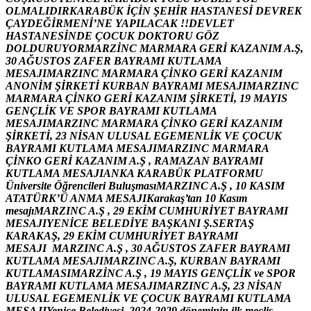
O
L
M
A
L
I
D
I
R
K
A
R
A
B
Ü
K
İ
Ç
İ
N
Ş
E
H
İ
R
H
A
S
T
A
N
E
S
İ
D
E
V
R
E
K
Ç
A
Y
D
E
Ğ
İ
R
M
E
N
İ
’
N
E
Y
A
P
I
L
A
C
A
K
!
!
D
E
V
L
E
T
H
A
S
T
A
N
E
S
İ
N
D
E
Ç
O
C
U
K
D
O
K
T
O
R
U
G
Ö
Z
D
O
L
D
U
R
U
Y
O
R
M
A
R
Z
İ
N
C
M
A
R
M
A
R
A
G
E
R
İ
K
A
Z
A
N
I
M
A
.
Ş
,
3
0
A
Ğ
U
S
T
O
S
Z
A
F
E
R
B
A
Y
R
A
M
I
K
U
T
L
A
M
A
M
E
S
A
J
I
M
A
R
Z
I
N
C
M
A
R
M
A
R
A
Ç
İ
N
K
O
G
E
R
İ
K
A
Z
A
N
I
M
A
N
O
N
İ
M
Ş
İ
R
K
E
T
İ
K
U
R
B
A
N
B
A
Y
R
A
M
I
M
E
S
A
J
I
M
A
R
Z
I
N
C
M
A
R
M
A
R
A
Ç
İ
N
K
O
G
E
R
İ
K
A
Z
A
N
I
M
Ş
İ
R
K
E
T
İ
,
1
9
M
A
Y
I
S
G
E
N
Ç
L
İ
K
V
E
S
P
O
R
B
A
Y
R
A
M
I
K
U
T
L
A
M
A
M
E
S
A
J
I
M
A
R
Z
I
N
C
M
A
R
M
A
R
A
Ç
İ
N
K
O
G
E
R
İ
K
A
Z
A
N
I
M
Ş
İ
R
K
E
T
İ
,
2
3
N
İ
S
A
N
U
L
U
S
A
L
E
G
E
M
E
N
L
İ
K
V
E
Ç
O
C
U
K
B
A
Y
R
A
M
I
K
U
T
L
A
M
A
M
E
S
A
J
I
M
A
R
Z
I
N
C
M
A
R
M
A
R
A
Ç
İ
N
K
O
G
E
R
İ
K
A
Z
A
N
I
M
A
.
Ş
,
R
A
M
A
Z
A
N
B
A
Y
R
A
M
I
K
U
T
L
A
M
A
M
E
S
A
J
I
A
N
K
A
K
A
R
A
B
Ü
K
P
L
A
T
F
O
R
M
U
Ü
n
i
v
e
r
s
i
t
e
Ö
ğ
r
e
n
c
i
l
e
r
i
B
u
l
u
ş
m
a
s
ı
M
A
R
Z
I
N
C
A
.
Ş
,
1
0
K
A
S
I
M
A
T
A
T
Ü
R
K
’
Ü
A
N
M
A
M
E
S
A
J
I
K
a
r
a
k
a
ş
’
t
a
n
1
0
K
a
s
ı
m
m
e
s
a
j
ı
M
A
R
Z
I
N
C
A
.
Ş
,
2
9
E
K
İ
M
C
U
M
H
U
R
İ
Y
E
T
B
A
Y
R
A
M
I
M
E
S
A
J
I
Y
E
N
İ
C
E
B
E
L
E
D
İ
Y
E
B
A
Ş
K
A
N
I
Ş
.
S
E
R
T
A
Ş
K
A
R
A
K
A
Ş
,
2
9
E
K
İ
M
C
U
M
H
U
R
İ
Y
E
T
B
A
Y
R
A
M
I
M
E
S
A
J
I
M
A
R
Z
I
N
C
A
.
Ş
,
3
0
A
Ğ
U
S
T
O
S
Z
A
F
E
R
B
A
Y
R
A
M
I
K
U
T
L
A
M
A
M
E
S
A
J
I
M
A
R
Z
I
N
C
A
.
Ş
,
K
U
R
B
A
N
B
A
Y
R
A
M
I
K
U
T
L
A
M
A
S
I
M
A
R
Z
İ
N
C
A
.
Ş
,
1
9
M
A
Y
I
S
G
E
N
Ç
L
İ
K
v
e
S
P
O
R
B
A
Y
R
A
M
I
K
U
T
L
A
M
A
M
E
S
A
J
I
M
A
R
Z
I
N
C
A
.
Ş
,
2
3
N
İ
S
A
N
U
L
U
S
A
L
E
G
E
M
E
N
L
İ
K
V
E
Ç
O
C
U
K
B
A
Y
R
A
M
I
K
U
T
L
A
M
A
M
E
S
A
J
I
Y
e
n
i
c
e
B
e
l
e
d
i
y
e
s
i
,
2
0
2
4
-
2
0
2
9
d
ö
n
e
m
i
n
i
n
i
l
k
m
e
c
l
i
s