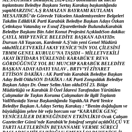
t
o
p
l
a
n
t
ı
s
ı
n
ı
B
e
l
e
d
i
y
e
B
a
ş
k
a
n
ı
S
e
r
t
a
ş
K
a
r
a
k
a
ş
b
a
ş
k
a
n
l
ı
ğ
ı
n
d
a
y
a
p
t
ı
M
A
R
Z
I
N
C
A
.
Ş
R
A
M
A
Z
A
N
B
A
Y
R
A
M
I
K
U
T
L
A
M
A
M
E
S
A
J
I
K
B
Ü
’
d
e
G
ö
r
e
v
d
e
Y
ü
k
s
e
l
e
n
A
k
a
d
e
m
i
s
y
e
n
l
e
r
e
B
e
l
g
e
l
e
r
i
T
a
k
d
i
m
E
d
i
l
d
i
A
K
P
a
r
t
i
K
a
r
a
b
ü
k
B
e
l
e
d
i
y
e
B
a
ş
k
a
n
A
d
a
y
ı
Ö
z
k
a
n
Ç
e
t
i
n
k
a
y
a
V
a
t
a
n
d
a
ş
v
e
E
s
n
a
f
Z
i
y
a
r
e
t
l
e
r
i
n
d
e
B
u
l
u
n
d
u
K
a
r
a
b
ü
k
B
e
l
e
d
i
y
e
B
a
ş
k
a
n
ı
B
i
n
A
d
e
t
K
o
n
u
t
P
r
o
j
e
s
i
n
i
A
ç
ı
k
l
a
d
ı
S
o
n
d
a
k
i
k
a
:
Ç
A
Y
L
I
,
M
H
P
Y
E
N
İ
C
E
B
E
L
E
D
İ
Y
E
B
A
Ş
K
A
N
A
D
A
Y
I
D
r
.
D
u
r
s
u
n
A
l
i
Y
a
ş
a
c
a
n
,
K
a
r
d
e
m
i
r
A
.
Ş
’
n
i
n
y
e
n
i
G
e
n
e
l
M
ü
d
ü
r
ü
o
l
d
u
M
İ
L
L
E
T
V
E
K
İ
L
İ
A
K
A
Y
Y
E
N
İ
C
E
’
N
İ
N
Y
O
L
Ç
İ
L
E
S
İ
N
İ
T
B
M
M
G
E
N
E
L
K
U
R
U
L
U
’
N
A
T
A
Ş
I
D
I
–
M
İ
L
L
E
T
V
E
K
İ
L
İ
A
K
A
Y
İ
K
T
İ
D
A
R
A
Y
Ü
K
L
E
N
D
İ
:
K
A
R
A
B
Ü
K
’
E
R
E
V
A
G
Ö
R
D
Ü
Ğ
Ü
N
Ü
Z
Y
O
L
B
U
M
U
?
C
H
P
K
A
R
A
B
Ü
K
B
E
L
E
D
İ
Y
E
B
A
Ş
K
A
N
A
D
A
Y
A
D
A
Y
I
Y
A
L
A
V
,
B
R
T
V
’
Y
İ
Z
İ
Y
A
R
E
T
E
T
T
İ
S
O
N
D
A
K
İ
K
A
:
A
K
P
a
r
t
i
’
n
i
n
K
a
r
a
b
ü
k
B
e
l
e
d
i
y
e
B
a
ş
k
a
n
A
d
a
y
B
e
l
l
i
O
l
d
u
S
O
N
D
A
K
İ
K
A
:
A
K
P
a
r
t
i
Z
o
n
g
u
l
d
a
k
B
e
l
e
d
i
y
e
B
a
ş
k
a
n
A
d
a
y
ı
D
r
.
Ö
m
e
r
S
e
l
i
m
A
l
a
n
o
l
d
u
D
S
İ
2
3
.
B
ö
l
g
e
M
ü
d
ü
r
l
ü
ğ
ü
v
e
K
a
r
a
b
ü
k
İ
l
Ö
z
e
l
İ
d
a
r
e
s
i
T
a
r
a
f
ı
n
d
a
n
Y
ü
r
ü
t
ü
l
e
n
Ç
a
l
ı
ş
m
a
l
a
r
i
l
e
T
a
ş
k
ı
n
K
o
r
u
m
a
Ç
a
l
ı
ş
m
a
l
a
r
ı
i
l
e
i
l
g
i
l
i
T
o
p
l
a
n
t
ı
V
a
l
i
M
u
s
t
a
f
a
Y
a
v
u
z
B
a
ş
k
a
n
l
ı
ğ
ı
n
d
a
Y
a
p
ı
l
d
ı
.
A
k
P
a
r
t
i
Y
e
n
i
c
e
B
e
l
e
d
i
y
e
B
a
ş
k
a
n
A
.
A
d
a
y
ı
S
e
r
t
a
ş
K
a
r
a
k
a
ş
:
“
B
e
n
i
m
d
o
ğ
d
u
ğ
u
m
v
e
b
ü
y
ü
d
ü
ğ
ü
m
ş
e
h
r
e
b
i
r
v
e
f
a
b
o
r
c
u
m
v
a
r
“
K
A
R
A
B
Ü
K
G
E
N
Ç
Y
E
N
İ
C
E
L
İ
L
E
R
D
E
R
N
E
Ğ
İ
N
D
E
N
E
T
K
İ
N
L
İ
K
1
0
O
c
a
k
Ç
a
l
ı
ş
a
n
G
a
z
e
t
e
c
i
l
e
r
G
ü
n
ü
’
n
d
e
K
a
r
a
b
ü
k
’
t
e
f
o
t
o
ğ
r
a
f
s
e
r
g
i
s
i
a
ç
ı
l
d
ı
Ö
L
Ç
Ü
V
E
T
A
R
T
I
A
L
E
T
L
E
R
İ
N
İ
N
B
E
Y
A
N
N
A
M
E
V
E
R
M
E
S
Ü
R
E
C
İ