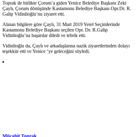
Toprak ile birlikte Çorum’a giden Yenice Belediye Başkanı Zeki
Çaylı, Çorum dönüşünde Kastamonu Belediye Başkanı Opr.Dr. R.
Galip Vidinlioğlu’nu ziyaret etti.
Alınan bilgilere göre Çaylı, 31 Mart 2019 Yerel Seçimlerinde
Kastamonu Belediye Başkanı seçilen Opr. Dr. R.Galip
Vidinlioğlu’na başarılar diledi ve tebrik etti.
Vidinlioğlu da, Çaylı ve arkadaşlarına nazik ziyaretlerinden dolayı
teşekkür etti ve Yenice ‘ye geleceğini söyledi.
Mücahit Toprak