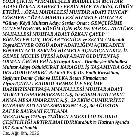
Y
O
L
A
Ç
I
K
T
I
K
“
Y
İ
R
M
İ
B
E
Ş
L
E
R
M
A
H
A
L
L
E
S
İ
M
U
H
T
A
R
A
D
A
Y
I
Ö
Z
K
A
N
K
A
H
V
E
C
İ
:
V
E
R
İ
N
B
İ
Z
E
Y
E
T
K
İ
Y
İ
,
G
Ö
R
Ü
N
E
T
K
İ
Y
İ
…
.
Ö
Z
A
L
M
A
H
A
L
L
E
S
İ
M
U
H
T
A
R
A
D
A
Y
I
T
U
N
C
A
Y
G
Ö
K
M
E
N
:
”
Ö
Z
A
L
M
A
H
A
L
L
E
S
İ
H
İ
Z
M
E
T
E
D
O
Y
A
C
A
K
“
G
ü
n
e
y
K
ö
y
ü
M
u
h
t
a
r
ı
A
d
a
y
ı
S
e
r
d
a
r
O
n
a
t
:
G
E
N
Ç
L
İ
Ğ
İ
M
E
G
Ü
V
E
N
İ
Y
O
R
U
M
.
K
Ö
Y
Ü
M
İ
Ç
İ
N
B
İ
Z
D
E
V
A
R
I
Z
…
A
T
A
T
Ü
R
K
M
A
H
A
L
L
E
S
İ
M
U
H
T
A
R
A
D
A
Y
I
Ö
Z
K
A
N
Ç
A
Y
L
I
:
”
B
İ
R
L
İ
K
T
E
N
G
Ü
Ç
D
O
Ğ
A
R
”
Y
E
N
İ
C
E
v
e
S
E
Ç
İ
M
/
M
ü
c
a
h
i
t
T
o
p
r
a
k
E
N
V
E
R
Ö
Z
G
Ü
A
D
A
Y
A
D
A
Y
L
I
Ğ
I
N
I
A
Ç
I
K
L
A
D
I
E
K
B
İ
N
A
N
I
N
A
C
İ
L
S
E
R
V
İ
S
İ
H
İ
Z
M
E
T
E
A
Ç
I
L
D
I
Ç
A
N
A
K
C
I
,
İ
L
G
E
N
E
L
M
E
C
L
İ
S
Ü
Y
E
S
İ
A
D
A
Y
A
D
A
Y
I
O
L
D
U
Y
E
N
T
A
Ş
O
R
M
A
N
Ü
R
Ü
N
L
E
R
İ
A
.
Ş
T
u
r
g
u
t
K
u
r
t
,
Y
i
r
m
i
b
e
ş
l
e
r
M
a
h
a
l
l
e
s
i
M
u
h
t
a
r
A
d
a
y
ı
O
l
d
u
M
U
R
A
T
K
A
R
A
G
Ü
L
İ
Ş
Y
A
Ş
A
M
I
N
D
A
G
Ö
Z
D
O
L
D
U
R
U
Y
O
R
K
B
Ü
R
e
k
t
ö
r
ü
P
r
o
f
.
D
r
.
F
a
t
i
h
K
ı
r
ı
ş
ı
k
’
t
a
n
,
Y
e
ş
i
l
y
u
r
t
D
e
m
i
r
Ç
e
l
i
k
v
e
H
E
L
K
A
B
e
t
o
n
F
i
r
m
a
l
a
r
ı
n
a
Z
i
y
a
r
e
t
Ç
A
Y
L
I
:
K
A
D
R
O
L
A
R
I
M
I
Z
İ
L
E
S
E
Ç
İ
M
E
H
A
Z
I
R
I
Z
İ
S
M
E
T
P
A
Ş
A
M
M
A
H
A
L
L
E
S
İ
M
U
H
T
A
R
A
D
A
Y
I
M
U
R
A
T
T
O
P
R
A
K
M
A
R
Z
I
N
C
A
.
Ş
,
1
0
K
A
S
I
M
A
T
A
T
Ü
R
K
’
Ü
A
N
M
A
M
E
S
A
J
I
M
A
R
Z
I
N
C
A
.
Ş
,
2
9
E
K
İ
M
C
U
M
H
U
R
İ
Y
E
T
B
A
Y
R
A
M
I
K
U
T
L
A
M
A
S
I
M
A
R
Z
I
N
C
A
.
Ş
,
3
0
A
Ğ
U
S
T
O
S
Z
A
F
E
R
B
A
Y
R
A
M
I
K
U
T
L
A
M
A
M
E
S
A
J
I
S
a
y
ı
-
1
1
5
S
a
y
ı
-
1
1
4
Ö
R
E
N
E
M
E
K
L
İ
O
L
D
U
O
K
U
L
Ç
E
Ş
İ
T
L
İ
L
İ
Ğ
İ
A
R
T
I
R
I
L
M
A
L
I
D
I
R
K
a
r
a
b
ü
k
’
t
e
H
a
z
i
r
a
n
A
y
ı
n
d
a
1
9
7
K
o
n
u
t
S
a
t
ı
l
d
ı
Cts. Ağu 8th, 2026