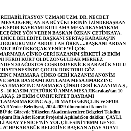
E REHABİLİTASYON UZMANI UZM. DR. NECDET
 MESAJI
GENÇ AN-KA BÜYÜKLERİNİN İZİNDE
BAŞKAN
 VE SPOR BAYRAMI KUTLAMA MESAJI
KAYMAKAM
ECEĞİNE YÖN VEREN BAŞKAN ÖZKAN ÇETİNKAYA,
ENİCE BELEDİYE BAŞKANI SERTAŞ KARAKAŞ’IN
JI
GURURUMUZ ABDULLAH ÖREN….
BAŞKANLARDAN
MET BÜYÜKKOÇAK YENİCE’Yİ ÇOK
MARMARA ÇİNKO GERİ KAZANIM ŞİRKETİ 29 EKİM
I FERDİ KURT OLDU
ZONGULDAK MERKEZ
’NDEN 30 AĞUSTOS COŞKUSU
YENİCE KARABÜK YOLU
 HASTANESİNDE ÇOCUK DOKTORU GÖZ
ZINC MARMARA ÇİNKO GERİ KAZANIM ANONİM
 VE SPOR BAYRAMI KUTLAMA MESAJI
MARZINC
ESAJI
MARZINC MARMARA ÇİNKO GERİ KAZANIM A.Ş ,
Ş , 10 KASIM ATATÜRK’Ü ANMA MESAJI
Karakaş’tan 10
RAKAŞ, 29 EKİM CUMHURİYET BAYRAMI
TLAMASI
MARZİNC A.Ş , 19 MAYIS GENÇLİK ve SPOR
SAJI
Yenice Belediyesi, 2024-2029 döneminin ilk meclis
BÜ’de Görevde Yükselen Akademisyenlere Belgeleri Takdim
şkanı Bin Adet Konut Projesini Açıkladı
Son dakika: ÇAYLI,
İ AKAY YENİCE’NİN YOL ÇİLESİNİ TBMM GENEL
U?
CHP KARABÜK BELEDİYE BAŞKAN ADAY ADAYI