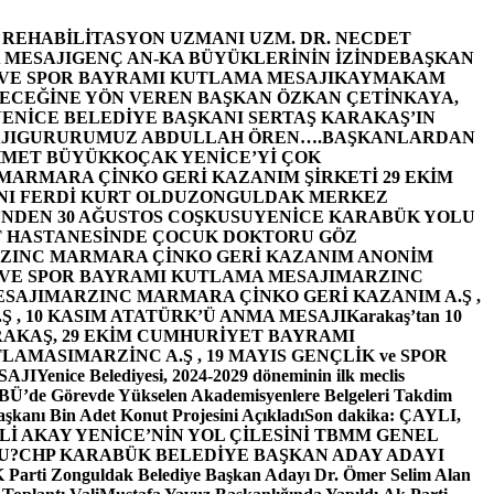
E REHABİLİTASYON UZMANI UZM. DR. NECDET
 MESAJI
GENÇ AN-KA BÜYÜKLERİNİN İZİNDE
BAŞKAN
 VE SPOR BAYRAMI KUTLAMA MESAJI
KAYMAKAM
ECEĞİNE YÖN VEREN BAŞKAN ÖZKAN ÇETİNKAYA,
ENİCE BELEDİYE BAŞKANI SERTAŞ KARAKAŞ’IN
JI
GURURUMUZ ABDULLAH ÖREN….
BAŞKANLARDAN
MET BÜYÜKKOÇAK YENİCE’Yİ ÇOK
MARMARA ÇİNKO GERİ KAZANIM ŞİRKETİ 29 EKİM
I FERDİ KURT OLDU
ZONGULDAK MERKEZ
’NDEN 30 AĞUSTOS COŞKUSU
YENİCE KARABÜK YOLU
 HASTANESİNDE ÇOCUK DOKTORU GÖZ
ZINC MARMARA ÇİNKO GERİ KAZANIM ANONİM
 VE SPOR BAYRAMI KUTLAMA MESAJI
MARZINC
ESAJI
MARZINC MARMARA ÇİNKO GERİ KAZANIM A.Ş ,
Ş , 10 KASIM ATATÜRK’Ü ANMA MESAJI
Karakaş’tan 10
RAKAŞ, 29 EKİM CUMHURİYET BAYRAMI
TLAMASI
MARZİNC A.Ş , 19 MAYIS GENÇLİK ve SPOR
SAJI
Yenice Belediyesi, 2024-2029 döneminin ilk meclis
BÜ’de Görevde Yükselen Akademisyenlere Belgeleri Takdim
şkanı Bin Adet Konut Projesini Açıkladı
Son dakika: ÇAYLI,
İ AKAY YENİCE’NİN YOL ÇİLESİNİ TBMM GENEL
U?
CHP KARABÜK BELEDİYE BAŞKAN ADAY ADAYI
arti Zonguldak Belediye Başkan Adayı Dr. Ömer Selim Alan