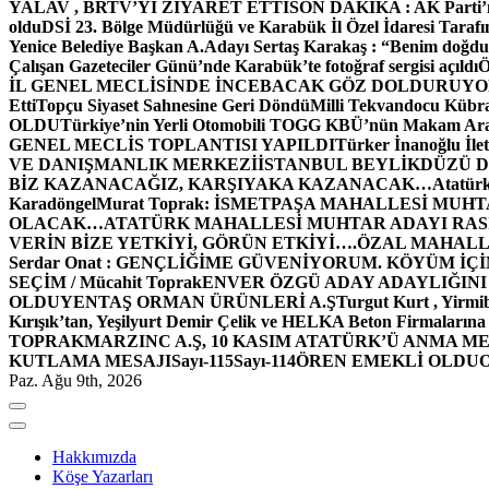
YALAV , BRTV’Yİ ZİYARET ETTİ
SON DAKİKA : AK Parti’n
oldu
DSİ 23. Bölge Müdürlüğü ve Karabük İl Özel İdaresi Tarafın
Yenice Belediye Başkan A.Adayı Sertaş Karakaş : “Benim doğd
Çalışan Gazeteciler Günü’nde Karabük’te fotoğraf sergisi açıldı
İL GENEL MECLİSİNDE İNCEBACAK GÖZ DOLDURUY
Etti
Topçu Siyaset Sahnesine Geri Döndü
Milli Tekvandocu Kübra 
OLDU
Türkiye’nin Yerli Otomobili TOGG KBÜ’nün Makam Ara
GENEL MECLİS TOPLANTISI YAPILDI
Türker İnanoğlu İlet
VE DANIŞMANLIK MERKEZİ
İSTANBUL BEYLİKDÜZÜ 
BİZ KAZANACAĞIZ, KARŞIYAKA KAZANACAK…
Atatür
Karadöngel
Murat Toprak: İSMETPAŞA MAHALLESİ MUH
OLACAK…
ATATÜRK MAHALLESİ MUHTAR ADAYI RASİM
VERİN BİZE YETKİYİ, GÖRÜN ETKİYİ….
ÖZAL MAHALL
Serdar Onat : GENÇLİĞİME GÜVENİYORUM. KÖYÜM İÇİ
SEÇİM / Mücahit Toprak
ENVER ÖZGÜ ADAY ADAYLIĞINI
OLDU
YENTAŞ ORMAN ÜRÜNLERİ A.Ş
Turgut Kurt , Yirmi
Kırışık’tan, Yeşilyurt Demir Çelik ve HELKA Beton Firmalarına
TOPRAK
MARZINC A.Ş, 10 KASIM ATATÜRK’Ü ANMA ME
KUTLAMA MESAJI
Sayı-115
Sayı-114
ÖREN EMEKLİ OLDU
Paz. Ağu 9th, 2026
Hakkımızda
Köşe Yazarları