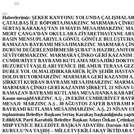
Haberlerimiz:
ŞEKER KANYONU YOLUNDA ÇALIŞMALAR
ÇATALBAŞ İLE RÖPORTAJ
MARZINC MARMARA ÇİNKO 
SERTAŞ KARAKAŞ’TAN 19 MAYIS MESAJI
MARZINC MAR
MERT ÇANGA’DAN OKULLARA ZİYARET
HASTANE ARS
BASIN MENSUPLARIYLA GÖNÜL GÖNÜLE BULUŞTU
HA
RAMAZAN BAYRAMI MESAJI
MARZINC MARMARA ÇİNK
DURUM DEĞERLENDİRMESİ
8 ŞUBAT’A HAZIRLANIYO
SEVİYOR
MARZINC MARMARA ÇİNKO GERİ KAZANIM Ş
CUMHURİYET BAYRAMI KUTLAMA MESAJI
İKİ DOKT
HUZUREVİ YAŞLILARI YENİCE IHLAMUR TERASA GE
DUBLE YOL OLMALIDIR
KARABÜK İÇİN ŞEHİR HASTAN
DOLDURUYOR
MARZİNC MARMARA GERİ KAZANIM A.Ş
ŞİRKETİ KURBAN BAYRAMI MESAJI
MARZINC MARMARA
MARMARA ÇİNKO GERİ KAZANIM ŞİRKETİ, 23 NİSAN
RAMAZAN BAYRAMI KUTLAMA MESAJI
ANKA KARABÜK 
Kasım mesajı
MARZINC A.Ş , 29 EKİM CUMHURİYET BAY
MESAJI
MARZINC A.Ş , 30 AĞUSTOS ZAFER BAYRAMI
BAYRAMI KUTLAMA MESAJI
MARZINC A.Ş, 23 NİSAN
toplantısını Belediye Başkanı Sertaş Karakaş başkanlığında yaptı
Edildi
AK Parti Karabük Belediye Başkan Adayı Özkan Çetinkay
MHP YENİCE BELEDİYE BAŞKAN ADAYI
Dr. Dursun Ali Y
KURULU’NA TAŞIDI – MİLLETVEKİLİ AKAY İKTİDAR