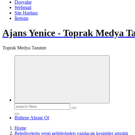
Dosyalar
Webmail
Site Haritası
İletişim
Ajans Yenice - Toprak Medya T
Toprak Medya Tanıtım
Search
for:
Bültene Abone Ol
Home
Belediyelerin vergi gelirlerinden yapılacak kesintiler artırıldı