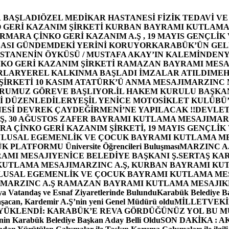
 BAŞLADI
ÖZEL MEDİKAR HASTANESİ FİZİK TEDAVİ V
GERİ KAZANIM ŞİRKETİ KURBAN BAYRAMI KUTLAMA
MARA ÇİNKO GERİ KAZANIM A.Ş , 19 MAYIS GENÇLİK
ASI GÜNDEMDEKİ YERİNİ KORUYOR
KARABÜK’ÜN GEL
STANENİN ÖYKÜSÜ / MUSTAFA AKAY’IN KALEMİNDEN
Y
O GERİ KAZANIM ŞİRKETİ RAMAZAN BAYRAMI MESA
RLAR
YEREL KALKINMA BAŞLADI İMZALAR ATILDI
MEH
İRKETİ 10 KASIM ATATÜRK’Ü ANMA MESAJI
MARZINC 
ORUMUZ GÖREVE BAŞLIYOR.
İL HAKEM KURULU BAŞKAN
Zİ DÜZENLEDİLER
YEŞİL YENİCE MOTOSİKLET KULÜBÜ
ESİ DEVREK ÇAYDEĞİRMENİ’NE YAPILACAK !!
DEVLET
, 30 AĞUSTOS ZAFER BAYRAMI KUTLAMA MESAJI
MAR
 ÇİNKO GERİ KAZANIM ŞİRKETİ, 19 MAYIS GENÇLİK
 ULUSAL EGEMENLİK VE ÇOCUK BAYRAMI KUTLAMA M
PLATFORMU Üniversite Öğrencileri Buluşması
MARZINC A.
RAMI MESAJI
YENİCE BELEDİYE BAŞKANI Ş.SERTAŞ KA
 KUTLAMA MESAJI
MARZINC A.Ş, KURBAN BAYRAMI KU
 ULUSAL EGEMENLİK VE ÇOCUK BAYRAMI KUTLAMA ME
MARZINC A.Ş RAMAZAN BAYRAMI KUTLAMA MESAJI
K
a Vatandaş ve Esnaf Ziyaretlerinde Bulundu
Karabük Belediye Ba
aşacan, Kardemir A.Ş’nin yeni Genel Müdürü oldu
MİLLETVEKİL
A YÜKLENDİ: KARABÜK’E REVA GÖRDÜĞÜNÜZ YOL BU M
in Karabük Belediye Başkan Aday Belli Oldu
SON DAKİKA : AK P