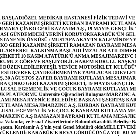
 BAŞLADI
ÖZEL MEDİKAR HASTANESİ FİZİK TEDAVİ V
GERİ KAZANIM ŞİRKETİ KURBAN BAYRAMI KUTLAMA
MARA ÇİNKO GERİ KAZANIM A.Ş , 19 MAYIS GENÇLİK
ASI GÜNDEMDEKİ YERİNİ KORUYOR
KARABÜK’ÜN GEL
STANENİN ÖYKÜSÜ / MUSTAFA AKAY’IN KALEMİNDEN
Y
O GERİ KAZANIM ŞİRKETİ RAMAZAN BAYRAMI MESA
RLAR
YEREL KALKINMA BAŞLADI İMZALAR ATILDI
MEH
İRKETİ 10 KASIM ATATÜRK’Ü ANMA MESAJI
MARZINC 
ORUMUZ GÖREVE BAŞLIYOR.
İL HAKEM KURULU BAŞKAN
Zİ DÜZENLEDİLER
YEŞİL YENİCE MOTOSİKLET KULÜBÜ
ESİ DEVREK ÇAYDEĞİRMENİ’NE YAPILACAK !!
DEVLET
, 30 AĞUSTOS ZAFER BAYRAMI KUTLAMA MESAJI
MAR
 ÇİNKO GERİ KAZANIM ŞİRKETİ, 19 MAYIS GENÇLİK
 ULUSAL EGEMENLİK VE ÇOCUK BAYRAMI KUTLAMA M
PLATFORMU Üniversite Öğrencileri Buluşması
MARZINC A.
RAMI MESAJI
YENİCE BELEDİYE BAŞKANI Ş.SERTAŞ KA
 KUTLAMA MESAJI
MARZINC A.Ş, KURBAN BAYRAMI KU
 ULUSAL EGEMENLİK VE ÇOCUK BAYRAMI KUTLAMA ME
MARZINC A.Ş RAMAZAN BAYRAMI KUTLAMA MESAJI
K
a Vatandaş ve Esnaf Ziyaretlerinde Bulundu
Karabük Belediye Ba
aşacan, Kardemir A.Ş’nin yeni Genel Müdürü oldu
MİLLETVEKİL
A YÜKLENDİ: KARABÜK’E REVA GÖRDÜĞÜNÜZ YOL BU M