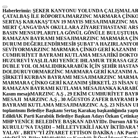
İçeriğe
atla
Haberlerimiz:
ŞEKER KANYONU YOLUNDA ÇALIŞMALAR
ÇATALBAŞ İLE RÖPORTAJ
MARZINC MARMARA ÇİNKO 
SERTAŞ KARAKAŞ’TAN 19 MAYIS MESAJI
MARZINC MAR
MERT ÇANGA’DAN OKULLARA ZİYARET
HASTANE ARS
BASIN MENSUPLARIYLA GÖNÜL GÖNÜLE BULUŞTU
HA
RAMAZAN BAYRAMI MESAJI
MARZINC MARMARA ÇİNK
DURUM DEĞERLENDİRMESİ
8 ŞUBAT’A HAZIRLANIYO
SEVİYOR
MARZINC MARMARA ÇİNKO GERİ KAZANIM Ş
CUMHURİYET BAYRAMI KUTLAMA MESAJI
İKİ DOKT
HUZUREVİ YAŞLILARI YENİCE IHLAMUR TERASA GE
DUBLE YOL OLMALIDIR
KARABÜK İÇİN ŞEHİR HASTAN
DOLDURUYOR
MARZİNC MARMARA GERİ KAZANIM A.Ş
ŞİRKETİ KURBAN BAYRAMI MESAJI
MARZINC MARMARA
MARMARA ÇİNKO GERİ KAZANIM ŞİRKETİ, 23 NİSAN
RAMAZAN BAYRAMI KUTLAMA MESAJI
ANKA KARABÜK 
Kasım mesajı
MARZINC A.Ş , 29 EKİM CUMHURİYET BAY
MESAJI
MARZINC A.Ş , 30 AĞUSTOS ZAFER BAYRAMI
BAYRAMI KUTLAMA MESAJI
MARZINC A.Ş, 23 NİSAN
toplantısını Belediye Başkanı Sertaş Karakaş başkanlığında yaptı
Edildi
AK Parti Karabük Belediye Başkan Adayı Özkan Çetinkay
MHP YENİCE BELEDİYE BAŞKAN ADAYI
Dr. Dursun Ali Y
KURULU’NA TAŞIDI – MİLLETVEKİLİ AKAY İKTİDAR
YALAV , BRTV’Yİ ZİYARET ETTİ
SON DAKİKA : AK Parti’n