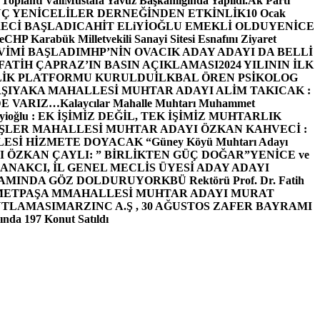
 Toplantı ValiMustafa Yavuz Başkanlığında Yapıldı.
Ak Parti
Ç YENİCELİLER DERNEĞİNDEN ETKİNLİK
10 Ocak
ECİ BAŞLADI
CAHİT ELiYİOĞLU EMEKLİ OLDU
YENİCE
e
CHP Karabük Milletvekili Sanayi Sitesi Esnafını Ziyaret
VİMİ BAŞLADI
MHP’NİN OVACIK ADAY ADAYI DA BELLİ
FATİH ÇAPRAZ’IN BASIN AÇIKLAMASI
2024 YILININ İLK
LİK PLATFORMU KURULDU
İLKBAL ÖREN PSİKOLOG
ŞIYAKA MAHALLESİ MUHTAR ADAYI ALİM TAKICAK :
BİZDE VARIZ…
Kalaycılar Mahalle Muhtarı Muhammet
Elieyioğlu : EK İŞİMİZ DEĞİL, TEK İŞİMİZ MUHTARLIK
ŞLER MAHALLESİ MUHTAR ADAYI ÖZKAN KAHVECİ :
ESİ HİZMETE DOYACAK “
Güney Köyü Muhtarı Adayı
 ÖZKAN ÇAYLI: ” BİRLİKTEN GÜÇ DOĞAR”
YENİCE ve
ANAKCI, İL GENEL MECLİS ÜYESİ ADAY ADAYI
ŞAMINDA GÖZ DOLDURUYOR
KBÜ Rektörü Prof. Dr. Fatih
METPAŞA MMAHALLESİ MUHTAR ADAYI MURAT
UTLAMASI
MARZINC A.Ş , 30 AĞUSTOS ZAFER BAYRAMI
nda 197 Konut Satıldı