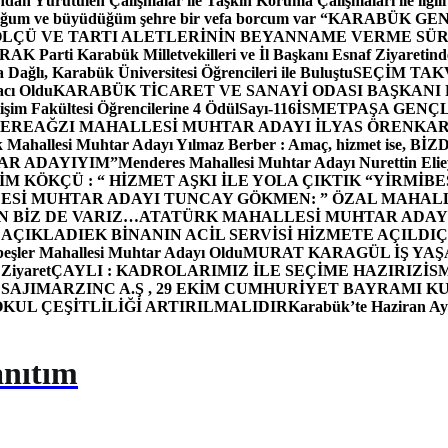
dan Yürütülen Çalışmalar ile Taşkın Koruma Çalışmaları ile ilgili
uğum ve büyüdüğüm şehre bir vefa borcum var “
KARABÜK GEN
ÖLÇÜ VE TARTI ALETLERİNİN BEYANNAME VERME SÜR
OR
AK Parti Karabük Milletvekilleri ve İl Başkanı Esnaf Ziyaretind
Dağlı, Karabük Üniversitesi Öğrencileri ile Buluştu
SEÇİM TAK
cı Oldu
KARABÜK TİCARET VE SANAYİ ODASI BAŞKANI 
işim Fakültesi Öğrencilerine 4 Ödül
Sayı-116
İSMETPAŞA GENÇ
DEREAĞZI MAHALLESİ MUHTAR ADAYI İLYAS ÖREN
KAR
k Mahallesi Muhtar Adayı Yılmaz Berber : Amaç, hizmet ise, 
TAR ADAYIYIM”
Menderes Mahallesi Muhtar Adayı Nurettin 
 KÖKÇÜ : “ HİZMET AŞKI İLE YOLA ÇIKTIK “
YİRMİBE
ESİ MUHTAR ADAYI TUNCAY GÖKMEN: ” ÖZAL MAHALL
N BİZ DE VARIZ…
ATATÜRK MAHALLESİ MUHTAR ADAYI
 AÇIKLADI
EK BİNANIN ACİL SERVİSİ HİZMETE AÇILDI
Ç
beşler Mahallesi Muhtar Adayı Oldu
MURAT KARAGÜL İŞ YA
 Ziyaret
ÇAYLI : KADROLARIMIZ İLE SEÇİME HAZIRIZ
İS
SAJI
MARZINC A.Ş , 29 EKİM CUMHURİYET BAYRAMI K
OKUL ÇEŞİTLİLİĞİ ARTIRILMALIDIR
Karabük’te Haziran Ayı
anıtım