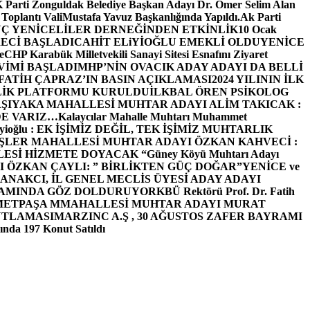
arti Zonguldak Belediye Başkan Adayı Dr. Ömer Selim Alan
 Toplantı ValiMustafa Yavuz Başkanlığında Yapıldı.
Ak Parti
Ç YENİCELİLER DERNEĞİNDEN ETKİNLİK
10 Ocak
ECİ BAŞLADI
CAHİT ELiYİOĞLU EMEKLİ OLDU
YENİCE
e
CHP Karabük Milletvekili Sanayi Sitesi Esnafını Ziyaret
VİMİ BAŞLADI
MHP’NİN OVACIK ADAY ADAYI DA BELLİ
FATİH ÇAPRAZ’IN BASIN AÇIKLAMASI
2024 YILININ İLK
LİK PLATFORMU KURULDU
İLKBAL ÖREN PSİKOLOG
ŞIYAKA MAHALLESİ MUHTAR ADAYI ALİM TAKICAK :
BİZDE VARIZ…
Kalaycılar Mahalle Muhtarı Muhammet
Elieyioğlu : EK İŞİMİZ DEĞİL, TEK İŞİMİZ MUHTARLIK
ŞLER MAHALLESİ MUHTAR ADAYI ÖZKAN KAHVECİ :
ESİ HİZMETE DOYACAK “
Güney Köyü Muhtarı Adayı
 ÖZKAN ÇAYLI: ” BİRLİKTEN GÜÇ DOĞAR”
YENİCE ve
ANAKCI, İL GENEL MECLİS ÜYESİ ADAY ADAYI
ŞAMINDA GÖZ DOLDURUYOR
KBÜ Rektörü Prof. Dr. Fatih
METPAŞA MMAHALLESİ MUHTAR ADAYI MURAT
UTLAMASI
MARZINC A.Ş , 30 AĞUSTOS ZAFER BAYRAMI
nda 197 Konut Satıldı