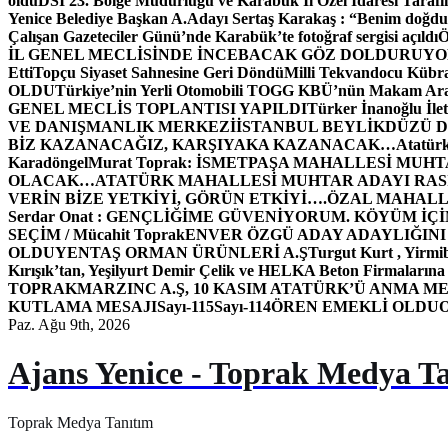
oldu
DSİ 23. Bölge Müdürlüğü ve Karabük İl Özel İdaresi Tarafın
Yenice Belediye Başkan A.Adayı Sertaş Karakaş : “Benim doğd
Çalışan Gazeteciler Günü’nde Karabük’te fotoğraf sergisi açıldı
İL GENEL MECLİSİNDE İNCEBACAK GÖZ DOLDURUY
Etti
Topçu Siyaset Sahnesine Geri Döndü
Milli Tekvandocu Kübra 
OLDU
Türkiye’nin Yerli Otomobili TOGG KBÜ’nün Makam Ara
GENEL MECLİS TOPLANTISI YAPILDI
Türker İnanoğlu İlet
VE DANIŞMANLIK MERKEZİ
İSTANBUL BEYLİKDÜZÜ 
BİZ KAZANACAĞIZ, KARŞIYAKA KAZANACAK…
Atatür
Karadöngel
Murat Toprak: İSMETPAŞA MAHALLESİ MUH
OLACAK…
ATATÜRK MAHALLESİ MUHTAR ADAYI RASİM
VERİN BİZE YETKİYİ, GÖRÜN ETKİYİ….
ÖZAL MAHALL
Serdar Onat : GENÇLİĞİME GÜVENİYORUM. KÖYÜM İÇİ
SEÇİM / Mücahit Toprak
ENVER ÖZGÜ ADAY ADAYLIĞINI
OLDU
YENTAŞ ORMAN ÜRÜNLERİ A.Ş
Turgut Kurt , Yirmi
Kırışık’tan, Yeşilyurt Demir Çelik ve HELKA Beton Firmalarına
TOPRAK
MARZINC A.Ş, 10 KASIM ATATÜRK’Ü ANMA ME
KUTLAMA MESAJI
Sayı-115
Sayı-114
ÖREN EMEKLİ OLDU
Paz. Ağu 9th, 2026
Ajans Yenice - Toprak Medya T
Toprak Medya Tanıtım