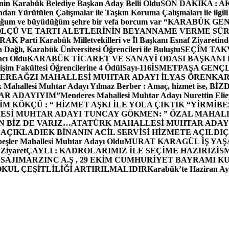
in Karabük Belediye Başkan Aday Belli Oldu
SON DAKİKA : AK P
dan Yürütülen Çalışmalar ile Taşkın Koruma Çalışmaları ile ilgili
uğum ve büyüdüğüm şehre bir vefa borcum var “
KARABÜK GEN
ÖLÇÜ VE TARTI ALETLERİNİN BEYANNAME VERME SÜR
OR
AK Parti Karabük Milletvekilleri ve İl Başkanı Esnaf Ziyaretind
Dağlı, Karabük Üniversitesi Öğrencileri ile Buluştu
SEÇİM TAK
cı Oldu
KARABÜK TİCARET VE SANAYİ ODASI BAŞKANI 
işim Fakültesi Öğrencilerine 4 Ödül
Sayı-116
İSMETPAŞA GENÇ
DEREAĞZI MAHALLESİ MUHTAR ADAYI İLYAS ÖREN
KAR
k Mahallesi Muhtar Adayı Yılmaz Berber : Amaç, hizmet ise, 
TAR ADAYIYIM”
Menderes Mahallesi Muhtar Adayı Nurettin 
 KÖKÇÜ : “ HİZMET AŞKI İLE YOLA ÇIKTIK “
YİRMİBE
ESİ MUHTAR ADAYI TUNCAY GÖKMEN: ” ÖZAL MAHALL
N BİZ DE VARIZ…
ATATÜRK MAHALLESİ MUHTAR ADAYI
 AÇIKLADI
EK BİNANIN ACİL SERVİSİ HİZMETE AÇILDI
Ç
beşler Mahallesi Muhtar Adayı Oldu
MURAT KARAGÜL İŞ YA
 Ziyaret
ÇAYLI : KADROLARIMIZ İLE SEÇİME HAZIRIZ
İS
SAJI
MARZINC A.Ş , 29 EKİM CUMHURİYET BAYRAMI K
OKUL ÇEŞİTLİLİĞİ ARTIRILMALIDIR
Karabük’te Haziran Ayı