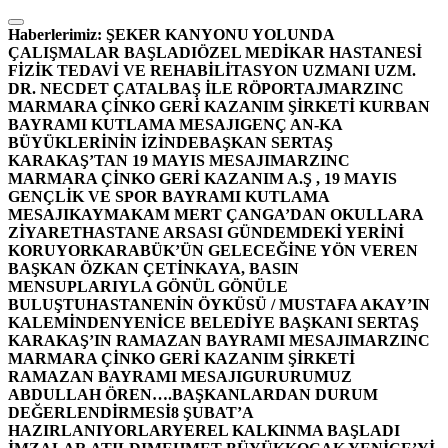
İçeriğe
atla
Haberlerimiz:
ŞEKER KANYONU YOLUNDA
ÇALIŞMALAR BAŞLADI
ÖZEL MEDİKAR HASTANESİ
FİZİK TEDAVİ VE REHABİLİTASYON UZMANI UZM.
DR. NECDET ÇATALBAŞ İLE RÖPORTAJ
MARZINC
MARMARA ÇİNKO GERİ KAZANIM ŞİRKETİ KURBAN
BAYRAMI KUTLAMA MESAJI
GENÇ AN-KA
BÜYÜKLERİNİN İZİNDE
BAŞKAN SERTAŞ
KARAKAŞ’TAN 19 MAYIS MESAJI
MARZINC
MARMARA ÇİNKO GERİ KAZANIM A.Ş , 19 MAYIS
GENÇLİK VE SPOR BAYRAMI KUTLAMA
MESAJI
KAYMAKAM MERT ÇANGA’DAN OKULLARA
ZİYARET
HASTANE ARSASI GÜNDEMDEKİ YERİNİ
KORUYOR
KARABÜK’ÜN GELECEĞİNE YÖN VEREN
BAŞKAN ÖZKAN ÇETİNKAYA, BASIN
MENSUPLARIYLA GÖNÜL GÖNÜLE
BULUŞTU
HASTANENİN ÖYKÜSÜ / MUSTAFA AKAY’IN
KALEMİNDEN
YENİCE BELEDİYE BAŞKANI SERTAŞ
KARAKAŞ’IN RAMAZAN BAYRAMI MESAJI
MARZINC
MARMARA ÇİNKO GERİ KAZANIM ŞİRKETİ
RAMAZAN BAYRAMI MESAJI
GURURUMUZ
ABDULLAH ÖREN….
BAŞKANLARDAN DURUM
DEĞERLENDİRMESİ
8 ŞUBAT’A
HAZIRLANIYORLAR
YEREL KALKINMA BAŞLADI