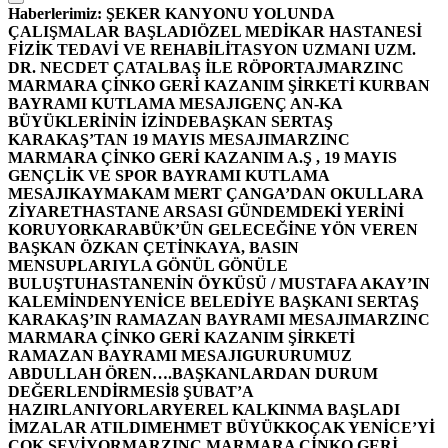
Haberlerimiz:
ŞEKER KANYONU YOLUNDA
ÇALIŞMALAR BAŞLADI
ÖZEL MEDİKAR HASTANESİ
FİZİK TEDAVİ VE REHABİLİTASYON UZMANI UZM.
DR. NECDET ÇATALBAŞ İLE RÖPORTAJ
MARZINC
MARMARA ÇİNKO GERİ KAZANIM ŞİRKETİ KURBAN
BAYRAMI KUTLAMA MESAJI
GENÇ AN-KA
BÜYÜKLERİNİN İZİNDE
BAŞKAN SERTAŞ
KARAKAŞ’TAN 19 MAYIS MESAJI
MARZINC
MARMARA ÇİNKO GERİ KAZANIM A.Ş , 19 MAYIS
GENÇLİK VE SPOR BAYRAMI KUTLAMA
MESAJI
KAYMAKAM MERT ÇANGA’DAN OKULLARA
ZİYARET
HASTANE ARSASI GÜNDEMDEKİ YERİNİ
KORUYOR
KARABÜK’ÜN GELECEĞİNE YÖN VEREN
BAŞKAN ÖZKAN ÇETİNKAYA, BASIN
MENSUPLARIYLA GÖNÜL GÖNÜLE
BULUŞTU
HASTANENİN ÖYKÜSÜ / MUSTAFA AKAY’IN
KALEMİNDEN
YENİCE BELEDİYE BAŞKANI SERTAŞ
KARAKAŞ’IN RAMAZAN BAYRAMI MESAJI
MARZINC
MARMARA ÇİNKO GERİ KAZANIM ŞİRKETİ
RAMAZAN BAYRAMI MESAJI
GURURUMUZ
ABDULLAH ÖREN….
BAŞKANLARDAN DURUM
DEĞERLENDİRMESİ
8 ŞUBAT’A
HAZIRLANIYORLAR
YEREL KALKINMA BAŞLADI
İMZALAR ATILDI
MEHMET BÜYÜKKOÇAK YENİCE’Yİ
ÇOK SEVİYOR
MARZINC MARMARA ÇİNKO GERİ