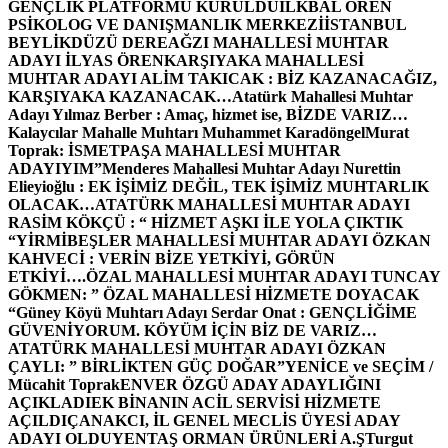
GENÇLİK PLATFORMU KURULDU
İLKBAL ÖREN
PSİKOLOG VE DANIŞMANLIK MERKEZİ
İSTANBUL
BEYLİKDÜZÜ DEREAĞZI MAHALLESİ MUHTAR
ADAYI İLYAS ÖREN
KARŞIYAKA MAHALLESİ
MUHTAR ADAYI ALİM TAKICAK : BİZ KAZANACAĞIZ,
KARŞIYAKA KAZANACAK…
Atatürk Mahallesi Muhtar
Adayı Yılmaz Berber : Amaç, hizmet ise, BİZDE VARIZ…
Kalaycılar Mahalle Muhtarı Muhammet Karadöngel
Murat
Toprak: İSMETPAŞA MAHALLESİ MUHTAR
ADAYIYIM”
Menderes Mahallesi Muhtar Adayı Nurettin
Elieyioğlu : EK İŞİMİZ DEĞİL, TEK İŞİMİZ MUHTARLIK
OLACAK…
ATATÜRK MAHALLESİ MUHTAR ADAYI
RASİM KÖKÇÜ : “ HİZMET AŞKI İLE YOLA ÇIKTIK
“
YİRMİBEŞLER MAHALLESİ MUHTAR ADAYI ÖZKAN
KAHVECİ : VERİN BİZE YETKİYİ, GÖRÜN
ETKİYİ….
ÖZAL MAHALLESİ MUHTAR ADAYI TUNCAY
GÖKMEN: ” ÖZAL MAHALLESİ HİZMETE DOYACAK
“
Güney Köyü Muhtarı Adayı Serdar Onat : GENÇLİĞİME
GÜVENİYORUM. KÖYÜM İÇİN BİZ DE VARIZ…
ATATÜRK MAHALLESİ MUHTAR ADAYI ÖZKAN
ÇAYLI: ” BİRLİKTEN GÜÇ DOĞAR”
YENİCE ve SEÇİM /
Mücahit Toprak
ENVER ÖZGÜ ADAY ADAYLIĞINI
AÇIKLADI
EK BİNANIN ACİL SERVİSİ HİZMETE
AÇILDI
ÇANAKCI, İL GENEL MECLİS ÜYESİ ADAY
ADAYI OLDU
YENTAŞ ORMAN ÜRÜNLERİ A.Ş
Turgut