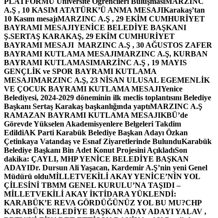
PLATFORMU Üniversite Öğrencileri Buluşması
MARZINC
A.Ş , 10 KASIM ATATÜRK’Ü ANMA MESAJI
Karakaş’tan
10 Kasım mesajı
MARZINC A.Ş , 29 EKİM CUMHURİYET
BAYRAMI MESAJI
YENİCE BELEDİYE BAŞKANI
Ş.SERTAŞ KARAKAŞ, 29 EKİM CUMHURİYET
BAYRAMI MESAJI
MARZINC A.Ş , 30 AĞUSTOS ZAFER
BAYRAMI KUTLAMA MESAJI
MARZINC A.Ş, KURBAN
BAYRAMI KUTLAMASI
MARZİNC A.Ş , 19 MAYIS
GENÇLİK ve SPOR BAYRAMI KUTLAMA
MESAJI
MARZINC A.Ş, 23 NİSAN ULUSAL EGEMENLİK
VE ÇOCUK BAYRAMI KUTLAMA MESAJI
Yenice
Belediyesi, 2024-2029 döneminin ilk meclis toplantısını Belediye
Başkanı Sertaş Karakaş başkanlığında yaptı
MARZINC A.Ş
RAMAZAN BAYRAMI KUTLAMA MESAJI
KBÜ’de
Görevde Yükselen Akademisyenlere Belgeleri Takdim
Edildi
AK Parti Karabük Belediye Başkan Adayı Özkan
Çetinkaya Vatandaş ve Esnaf Ziyaretlerinde Bulundu
Karabük
Belediye Başkanı Bin Adet Konut Projesini Açıkladı
Son
dakika: ÇAYLI, MHP YENİCE BELEDİYE BAŞKAN
ADAYI
Dr. Dursun Ali Yaşacan, Kardemir A.Ş’nin yeni Genel
Müdürü oldu
MİLLETVEKİLİ AKAY YENİCE’NİN YOL
ÇİLESİNİ TBMM GENEL KURULU’NA TAŞIDI –
MİLLETVEKİLİ AKAY İKTİDARA YÜKLENDİ:
KARABÜK’E REVA GÖRDÜĞÜNÜZ YOL BU MU?
CHP
KARABÜK BELEDİYE BAŞKAN ADAY ADAYI YALAV ,