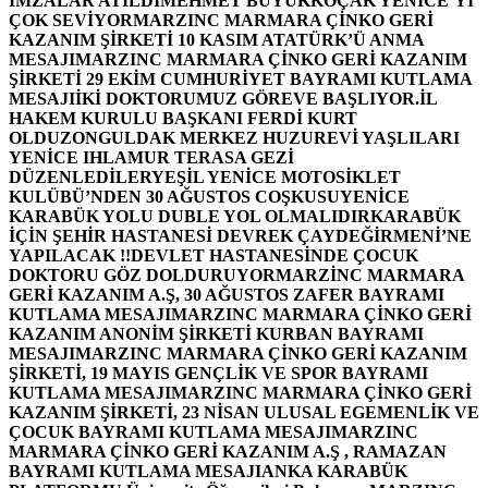
İMZALAR ATILDI
MEHMET BÜYÜKKOÇAK YENİCE’Yİ
ÇOK SEVİYOR
MARZINC MARMARA ÇİNKO GERİ
KAZANIM ŞİRKETİ 10 KASIM ATATÜRK’Ü ANMA
MESAJI
MARZINC MARMARA ÇİNKO GERİ KAZANIM
ŞİRKETİ 29 EKİM CUMHURİYET BAYRAMI KUTLAMA
MESAJI
İKİ DOKTORUMUZ GÖREVE BAŞLIYOR.
İL
HAKEM KURULU BAŞKANI FERDİ KURT
OLDU
ZONGULDAK MERKEZ HUZUREVİ YAŞLILARI
YENİCE IHLAMUR TERASA GEZİ
DÜZENLEDİLER
YEŞİL YENİCE MOTOSİKLET
KULÜBÜ’NDEN 30 AĞUSTOS COŞKUSU
YENİCE
KARABÜK YOLU DUBLE YOL OLMALIDIR
KARABÜK
İÇİN ŞEHİR HASTANESİ DEVREK ÇAYDEĞİRMENİ’NE
YAPILACAK !!
DEVLET HASTANESİNDE ÇOCUK
DOKTORU GÖZ DOLDURUYOR
MARZİNC MARMARA
GERİ KAZANIM A.Ş, 30 AĞUSTOS ZAFER BAYRAMI
KUTLAMA MESAJI
MARZINC MARMARA ÇİNKO GERİ
KAZANIM ANONİM ŞİRKETİ KURBAN BAYRAMI
MESAJI
MARZINC MARMARA ÇİNKO GERİ KAZANIM
ŞİRKETİ, 19 MAYIS GENÇLİK VE SPOR BAYRAMI
KUTLAMA MESAJI
MARZINC MARMARA ÇİNKO GERİ
KAZANIM ŞİRKETİ, 23 NİSAN ULUSAL EGEMENLİK VE
ÇOCUK BAYRAMI KUTLAMA MESAJI
MARZINC
MARMARA ÇİNKO GERİ KAZANIM A.Ş , RAMAZAN
BAYRAMI KUTLAMA MESAJI
ANKA KARABÜK