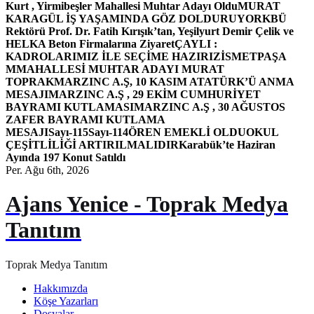
Kurt , Yirmibeşler Mahallesi Muhtar Adayı Oldu
MURAT
KARAGÜL İŞ YAŞAMINDA GÖZ DOLDURUYOR
KBÜ
Rektörü Prof. Dr. Fatih Kırışık’tan, Yeşilyurt Demir Çelik ve
HELKA Beton Firmalarına Ziyaret
ÇAYLI :
KADROLARIMIZ İLE SEÇİME HAZIRIZ
İSMETPAŞA
MMAHALLESİ MUHTAR ADAYI MURAT
TOPRAK
MARZINC A.Ş, 10 KASIM ATATÜRK’Ü ANMA
MESAJI
MARZINC A.Ş , 29 EKİM CUMHURİYET
BAYRAMI KUTLAMASI
MARZINC A.Ş , 30 AĞUSTOS
ZAFER BAYRAMI KUTLAMA
MESAJI
Sayı-115
Sayı-114
ÖREN EMEKLİ OLDU
OKUL
ÇEŞİTLİLİĞİ ARTIRILMALIDIR
Karabük’te Haziran
Ayında 197 Konut Satıldı
Per. Ağu 6th, 2026
Ajans Yenice - Toprak Medya
Tanıtım
Toprak Medya Tanıtım
Hakkımızda
Köşe Yazarları
Dosyalar