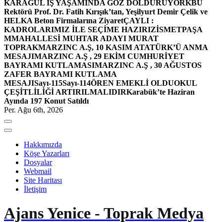
KARAGÜL İŞ YAŞAMINDA GÖZ DOLDURUYOR
KBÜ
Rektörü Prof. Dr. Fatih Kırışık’tan, Yeşilyurt Demir Çelik ve
HELKA Beton Firmalarına Ziyaret
ÇAYLI :
KADROLARIMIZ İLE SEÇİME HAZIRIZ
İSMETPAŞA
MMAHALLESİ MUHTAR ADAYI MURAT
TOPRAK
MARZINC A.Ş, 10 KASIM ATATÜRK’Ü ANMA
MESAJI
MARZINC A.Ş , 29 EKİM CUMHURİYET
BAYRAMI KUTLAMASI
MARZINC A.Ş , 30 AĞUSTOS
ZAFER BAYRAMI KUTLAMA
MESAJI
Sayı-115
Sayı-114
ÖREN EMEKLİ OLDU
OKUL
ÇEŞİTLİLİĞİ ARTIRILMALIDIR
Karabük’te Haziran
Ayında 197 Konut Satıldı
Per. Ağu 6th, 2026
Hakkımızda
Köşe Yazarları
Dosyalar
Webmail
Site Haritası
İletişim
Ajans Yenice - Toprak Medya