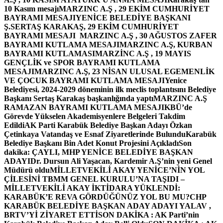
10 Kasım mesajı
MARZINC A.Ş , 29 EKİM CUMHURİYET
BAYRAMI MESAJI
YENİCE BELEDİYE BAŞKANI
Ş.SERTAŞ KARAKAŞ, 29 EKİM CUMHURİYET
BAYRAMI MESAJI
MARZINC A.Ş , 30 AĞUSTOS ZAFER
BAYRAMI KUTLAMA MESAJI
MARZINC A.Ş, KURBAN
BAYRAMI KUTLAMASI
MARZİNC A.Ş , 19 MAYIS
GENÇLİK ve SPOR BAYRAMI KUTLAMA
MESAJI
MARZINC A.Ş, 23 NİSAN ULUSAL EGEMENLİK
VE ÇOCUK BAYRAMI KUTLAMA MESAJI
Yenice
Belediyesi, 2024-2029 döneminin ilk meclis toplantısını Belediye
Başkanı Sertaş Karakaş başkanlığında yaptı
MARZINC A.Ş
RAMAZAN BAYRAMI KUTLAMA MESAJI
KBÜ’de
Görevde Yükselen Akademisyenlere Belgeleri Takdim
Edildi
AK Parti Karabük Belediye Başkan Adayı Özkan
Çetinkaya Vatandaş ve Esnaf Ziyaretlerinde Bulundu
Karabük
Belediye Başkanı Bin Adet Konut Projesini Açıkladı
Son
dakika: ÇAYLI, MHP YENİCE BELEDİYE BAŞKAN
ADAYI
Dr. Dursun Ali Yaşacan, Kardemir A.Ş’nin yeni Genel
Müdürü oldu
MİLLETVEKİLİ AKAY YENİCE’NİN YOL
ÇİLESİNİ TBMM GENEL KURULU’NA TAŞIDI –
MİLLETVEKİLİ AKAY İKTİDARA YÜKLENDİ:
KARABÜK’E REVA GÖRDÜĞÜNÜZ YOL BU MU?
CHP
KARABÜK BELEDİYE BAŞKAN ADAY ADAYI YALAV ,
BRTV’Yİ ZİYARET ETTİ
SON DAKİKA : AK Parti’nin