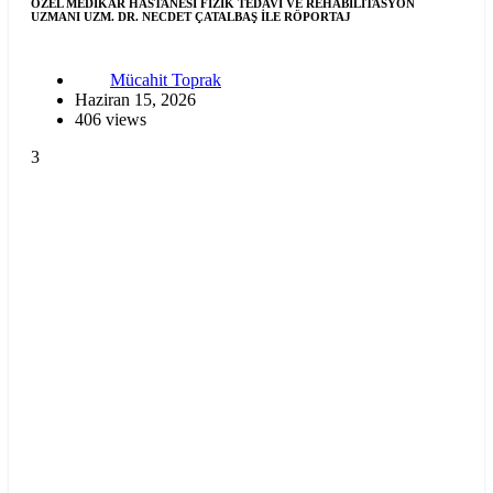
ÖZEL MEDİKAR HASTANESİ FİZİK TEDAVİ VE REHABİLİTASYON
UZMANI UZM. DR. NECDET ÇATALBAŞ İLE RÖPORTAJ
Mücahit Toprak
Haziran 15, 2026
406 views
3