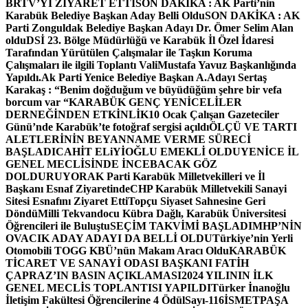
BRTV’Yİ ZİYARET ETTİ
SON DAKİKA : AK Parti’nin
Karabük Belediye Başkan Aday Belli Oldu
SON DAKİKA : AK
Parti Zonguldak Belediye Başkan Adayı Dr. Ömer Selim Alan
oldu
DSİ 23. Bölge Müdürlüğü ve Karabük İl Özel İdaresi
Tarafından Yürütülen Çalışmalar ile Taşkın Koruma
Çalışmaları ile ilgili Toplantı ValiMustafa Yavuz Başkanlığında
Yapıldı.
Ak Parti Yenice Belediye Başkan A.Adayı Sertaş
Karakaş : “Benim doğduğum ve büyüdüğüm şehre bir vefa
borcum var “
KARABÜK GENÇ YENİCELİLER
DERNEĞİNDEN ETKİNLİK
10 Ocak Çalışan Gazeteciler
Günü’nde Karabük’te fotoğraf sergisi açıldı
ÖLÇÜ VE TARTI
ALETLERİNİN BEYANNAME VERME SÜRECİ
BAŞLADI
CAHİT ELiYİOĞLU EMEKLİ OLDU
YENİCE İL
GENEL MECLİSİNDE İNCEBACAK GÖZ
DOLDURUYOR
AK Parti Karabük Milletvekilleri ve İl
Başkanı Esnaf Ziyaretinde
CHP Karabük Milletvekili Sanayi
Sitesi Esnafını Ziyaret Etti
Topçu Siyaset Sahnesine Geri
Döndü
Milli Tekvandocu Kübra Dağlı, Karabük Üniversitesi
Öğrencileri ile Buluştu
SEÇİM TAKVİMİ BAŞLADI
MHP’NİN
OVACIK ADAY ADAYI DA BELLİ OLDU
Türkiye’nin Yerli
Otomobili TOGG KBÜ’nün Makam Aracı Oldu
KARABÜK
TİCARET VE SANAYİ ODASI BAŞKANI FATİH
ÇAPRAZ’IN BASIN AÇIKLAMASI
2024 YILININ İLK
GENEL MECLİS TOPLANTISI YAPILDI
Türker İnanoğlu
İletişim Fakültesi Öğrencilerine 4 Ödül
Sayı-116
İSMETPAŞA