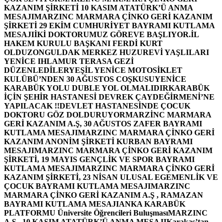
KAZANIM ŞİRKETİ 10 KASIM ATATÜRK’Ü ANMA
MESAJI
MARZINC MARMARA ÇİNKO GERİ KAZANIM
ŞİRKETİ 29 EKİM CUMHURİYET BAYRAMI KUTLAMA
MESAJI
İKİ DOKTORUMUZ GÖREVE BAŞLIYOR.
İL
HAKEM KURULU BAŞKANI FERDİ KURT
OLDU
ZONGULDAK MERKEZ HUZUREVİ YAŞLILARI
YENİCE IHLAMUR TERASA GEZİ
DÜZENLEDİLER
YEŞİL YENİCE MOTOSİKLET
KULÜBÜ’NDEN 30 AĞUSTOS COŞKUSU
YENİCE
KARABÜK YOLU DUBLE YOL OLMALIDIR
KARABÜK
İÇİN ŞEHİR HASTANESİ DEVREK ÇAYDEĞİRMENİ’NE
YAPILACAK !!
DEVLET HASTANESİNDE ÇOCUK
DOKTORU GÖZ DOLDURUYOR
MARZİNC MARMARA
GERİ KAZANIM A.Ş, 30 AĞUSTOS ZAFER BAYRAMI
KUTLAMA MESAJI
MARZINC MARMARA ÇİNKO GERİ
KAZANIM ANONİM ŞİRKETİ KURBAN BAYRAMI
MESAJI
MARZINC MARMARA ÇİNKO GERİ KAZANIM
ŞİRKETİ, 19 MAYIS GENÇLİK VE SPOR BAYRAMI
KUTLAMA MESAJI
MARZINC MARMARA ÇİNKO GERİ
KAZANIM ŞİRKETİ, 23 NİSAN ULUSAL EGEMENLİK VE
ÇOCUK BAYRAMI KUTLAMA MESAJI
MARZINC
MARMARA ÇİNKO GERİ KAZANIM A.Ş , RAMAZAN
BAYRAMI KUTLAMA MESAJI
ANKA KARABÜK
PLATFORMU Üniversite Öğrencileri Buluşması
MARZINC
A.Ş , 10 KASIM ATATÜRK’Ü ANMA MESAJI
Karakaş’tan