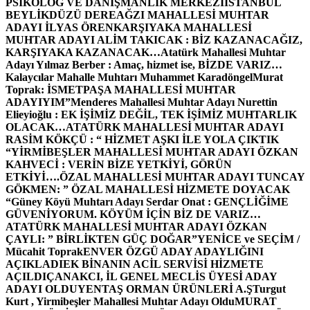
PSİKOLOG VE DANIŞMANLIK MERKEZİ
İSTANBUL
BEYLİKDÜZÜ DEREAĞZI MAHALLESİ MUHTAR
ADAYI İLYAS ÖREN
KARŞIYAKA MAHALLESİ
MUHTAR ADAYI ALİM TAKICAK : BİZ KAZANACAĞIZ,
KARŞIYAKA KAZANACAK…
Atatürk Mahallesi Muhtar
Adayı Yılmaz Berber : Amaç, hizmet ise, BİZDE VARIZ…
Kalaycılar Mahalle Muhtarı Muhammet Karadöngel
Murat
Toprak: İSMETPAŞA MAHALLESİ MUHTAR
ADAYIYIM”
Menderes Mahallesi Muhtar Adayı Nurettin
Elieyioğlu : EK İŞİMİZ DEĞİL, TEK İŞİMİZ MUHTARLIK
OLACAK…
ATATÜRK MAHALLESİ MUHTAR ADAYI
RASİM KÖKÇÜ : “ HİZMET AŞKI İLE YOLA ÇIKTIK
“
YİRMİBEŞLER MAHALLESİ MUHTAR ADAYI ÖZKAN
KAHVECİ : VERİN BİZE YETKİYİ, GÖRÜN
ETKİYİ….
ÖZAL MAHALLESİ MUHTAR ADAYI TUNCAY
GÖKMEN: ” ÖZAL MAHALLESİ HİZMETE DOYACAK
“
Güney Köyü Muhtarı Adayı Serdar Onat : GENÇLİĞİME
GÜVENİYORUM. KÖYÜM İÇİN BİZ DE VARIZ…
ATATÜRK MAHALLESİ MUHTAR ADAYI ÖZKAN
ÇAYLI: ” BİRLİKTEN GÜÇ DOĞAR”
YENİCE ve SEÇİM /
Mücahit Toprak
ENVER ÖZGÜ ADAY ADAYLIĞINI
AÇIKLADI
EK BİNANIN ACİL SERVİSİ HİZMETE
AÇILDI
ÇANAKCI, İL GENEL MECLİS ÜYESİ ADAY
ADAYI OLDU
YENTAŞ ORMAN ÜRÜNLERİ A.Ş
Turgut
Kurt , Yirmibeşler Mahallesi Muhtar Adayı Oldu
MURAT