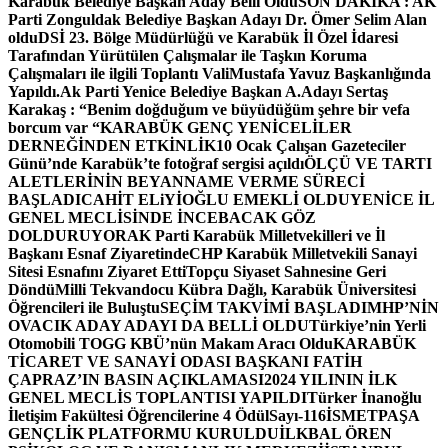
Karabük Belediye Başkan Aday Belli Oldu
SON DAKİKA : AK
Parti Zonguldak Belediye Başkan Adayı Dr. Ömer Selim Alan
oldu
DSİ 23. Bölge Müdürlüğü ve Karabük İl Özel İdaresi
Tarafından Yürütülen Çalışmalar ile Taşkın Koruma
Çalışmaları ile ilgili Toplantı ValiMustafa Yavuz Başkanlığında
Yapıldı.
Ak Parti Yenice Belediye Başkan A.Adayı Sertaş
Karakaş : “Benim doğduğum ve büyüdüğüm şehre bir vefa
borcum var “
KARABÜK GENÇ YENİCELİLER
DERNEĞİNDEN ETKİNLİK
10 Ocak Çalışan Gazeteciler
Günü’nde Karabük’te fotoğraf sergisi açıldı
ÖLÇÜ VE TARTI
ALETLERİNİN BEYANNAME VERME SÜRECİ
BAŞLADI
CAHİT ELiYİOĞLU EMEKLİ OLDU
YENİCE İL
GENEL MECLİSİNDE İNCEBACAK GÖZ
DOLDURUYOR
AK Parti Karabük Milletvekilleri ve İl
Başkanı Esnaf Ziyaretinde
CHP Karabük Milletvekili Sanayi
Sitesi Esnafını Ziyaret Etti
Topçu Siyaset Sahnesine Geri
Döndü
Milli Tekvandocu Kübra Dağlı, Karabük Üniversitesi
Öğrencileri ile Buluştu
SEÇİM TAKVİMİ BAŞLADI
MHP’NİN
OVACIK ADAY ADAYI DA BELLİ OLDU
Türkiye’nin Yerli
Otomobili TOGG KBÜ’nün Makam Aracı Oldu
KARABÜK
TİCARET VE SANAYİ ODASI BAŞKANI FATİH
ÇAPRAZ’IN BASIN AÇIKLAMASI
2024 YILININ İLK
GENEL MECLİS TOPLANTISI YAPILDI
Türker İnanoğlu
İletişim Fakültesi Öğrencilerine 4 Ödül
Sayı-116
İSMETPAŞA
GENÇLİK PLATFORMU KURULDU
İLKBAL ÖREN