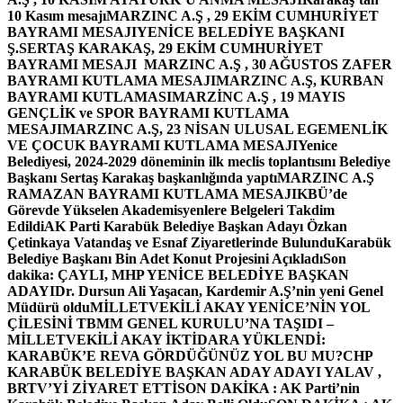
10 Kasım mesajı
MARZINC A.Ş , 29 EKİM CUMHURİYET
BAYRAMI MESAJI
YENİCE BELEDİYE BAŞKANI
Ş.SERTAŞ KARAKAŞ, 29 EKİM CUMHURİYET
BAYRAMI MESAJI
MARZINC A.Ş , 30 AĞUSTOS ZAFER
BAYRAMI KUTLAMA MESAJI
MARZINC A.Ş, KURBAN
BAYRAMI KUTLAMASI
MARZİNC A.Ş , 19 MAYIS
GENÇLİK ve SPOR BAYRAMI KUTLAMA
MESAJI
MARZINC A.Ş, 23 NİSAN ULUSAL EGEMENLİK
VE ÇOCUK BAYRAMI KUTLAMA MESAJI
Yenice
Belediyesi, 2024-2029 döneminin ilk meclis toplantısını Belediye
Başkanı Sertaş Karakaş başkanlığında yaptı
MARZINC A.Ş
RAMAZAN BAYRAMI KUTLAMA MESAJI
KBÜ’de
Görevde Yükselen Akademisyenlere Belgeleri Takdim
Edildi
AK Parti Karabük Belediye Başkan Adayı Özkan
Çetinkaya Vatandaş ve Esnaf Ziyaretlerinde Bulundu
Karabük
Belediye Başkanı Bin Adet Konut Projesini Açıkladı
Son
dakika: ÇAYLI, MHP YENİCE BELEDİYE BAŞKAN
ADAYI
Dr. Dursun Ali Yaşacan, Kardemir A.Ş’nin yeni Genel
Müdürü oldu
MİLLETVEKİLİ AKAY YENİCE’NİN YOL
ÇİLESİNİ TBMM GENEL KURULU’NA TAŞIDI –
MİLLETVEKİLİ AKAY İKTİDARA YÜKLENDİ:
KARABÜK’E REVA GÖRDÜĞÜNÜZ YOL BU MU?
CHP
KARABÜK BELEDİYE BAŞKAN ADAY ADAYI YALAV ,
BRTV’Yİ ZİYARET ETTİ
SON DAKİKA : AK Parti’nin