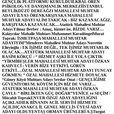
GENÇLİK PLATFORMU KURULDU
İLKBAL ÖREN
PSİKOLOG VE DANIŞMANLIK MERKEZİ
İSTANBUL
BEYLİKDÜZÜ DEREAĞZI MAHALLESİ MUHTAR
ADAYI İLYAS ÖREN
KARŞIYAKA MAHALLESİ
MUHTAR ADAYI ALİM TAKICAK : BİZ KAZANACAĞIZ,
KARŞIYAKA KAZANACAK…
Atatürk Mahallesi Muhtar
Adayı Yılmaz Berber : Amaç, hizmet ise, BİZDE VARIZ…
Kalaycılar Mahalle Muhtarı Muhammet Karadöngel
Murat
Toprak: İSMETPAŞA MAHALLESİ MUHTAR
ADAYIYIM”
Menderes Mahallesi Muhtar Adayı Nurettin
Elieyioğlu : EK İŞİMİZ DEĞİL, TEK İŞİMİZ MUHTARLIK
OLACAK…
ATATÜRK MAHALLESİ MUHTAR ADAYI
RASİM KÖKÇÜ : “ HİZMET AŞKI İLE YOLA ÇIKTIK
“
YİRMİBEŞLER MAHALLESİ MUHTAR ADAYI ÖZKAN
KAHVECİ : VERİN BİZE YETKİYİ, GÖRÜN
ETKİYİ….
ÖZAL MAHALLESİ MUHTAR ADAYI TUNCAY
GÖKMEN: ” ÖZAL MAHALLESİ HİZMETE DOYACAK
“
Güney Köyü Muhtarı Adayı Serdar Onat : GENÇLİĞİME
GÜVENİYORUM. KÖYÜM İÇİN BİZ DE VARIZ…
ATATÜRK MAHALLESİ MUHTAR ADAYI ÖZKAN
ÇAYLI: ” BİRLİKTEN GÜÇ DOĞAR”
YENİCE ve SEÇİM /
Mücahit Toprak
ENVER ÖZGÜ ADAY ADAYLIĞINI
AÇIKLADI
EK BİNANIN ACİL SERVİSİ HİZMETE
AÇILDI
ÇANAKCI, İL GENEL MECLİS ÜYESİ ADAY
ADAYI OLDU
YENTAŞ ORMAN ÜRÜNLERİ A.Ş
Turgut