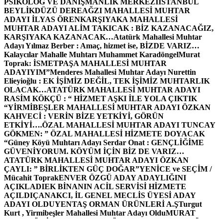
PSİKOLOG VE DANIŞMANLIK MERKEZİ
İSTANBUL
BEYLİKDÜZÜ DEREAĞZI MAHALLESİ MUHTAR
ADAYI İLYAS ÖREN
KARŞIYAKA MAHALLESİ
MUHTAR ADAYI ALİM TAKICAK : BİZ KAZANACAĞIZ,
KARŞIYAKA KAZANACAK…
Atatürk Mahallesi Muhtar
Adayı Yılmaz Berber : Amaç, hizmet ise, BİZDE VARIZ…
Kalaycılar Mahalle Muhtarı Muhammet Karadöngel
Murat
Toprak: İSMETPAŞA MAHALLESİ MUHTAR
ADAYIYIM”
Menderes Mahallesi Muhtar Adayı Nurettin
Elieyioğlu : EK İŞİMİZ DEĞİL, TEK İŞİMİZ MUHTARLIK
OLACAK…
ATATÜRK MAHALLESİ MUHTAR ADAYI
RASİM KÖKÇÜ : “ HİZMET AŞKI İLE YOLA ÇIKTIK
“
YİRMİBEŞLER MAHALLESİ MUHTAR ADAYI ÖZKAN
KAHVECİ : VERİN BİZE YETKİYİ, GÖRÜN
ETKİYİ….
ÖZAL MAHALLESİ MUHTAR ADAYI TUNCAY
GÖKMEN: ” ÖZAL MAHALLESİ HİZMETE DOYACAK
“
Güney Köyü Muhtarı Adayı Serdar Onat : GENÇLİĞİME
GÜVENİYORUM. KÖYÜM İÇİN BİZ DE VARIZ…
ATATÜRK MAHALLESİ MUHTAR ADAYI ÖZKAN
ÇAYLI: ” BİRLİKTEN GÜÇ DOĞAR”
YENİCE ve SEÇİM /
Mücahit Toprak
ENVER ÖZGÜ ADAY ADAYLIĞINI
AÇIKLADI
EK BİNANIN ACİL SERVİSİ HİZMETE
AÇILDI
ÇANAKCI, İL GENEL MECLİS ÜYESİ ADAY
ADAYI OLDU
YENTAŞ ORMAN ÜRÜNLERİ A.Ş
Turgut
Kurt , Yirmibeşler Mahallesi Muhtar Adayı Oldu
MURAT