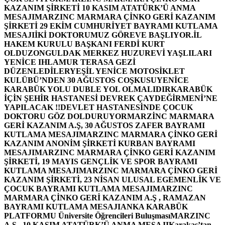
KAZANIM ŞİRKETİ 10 KASIM ATATÜRK’Ü ANMA
MESAJI
MARZINC MARMARA ÇİNKO GERİ KAZANIM
ŞİRKETİ 29 EKİM CUMHURİYET BAYRAMI KUTLAMA
MESAJI
İKİ DOKTORUMUZ GÖREVE BAŞLIYOR.
İL
HAKEM KURULU BAŞKANI FERDİ KURT
OLDU
ZONGULDAK MERKEZ HUZUREVİ YAŞLILARI
YENİCE IHLAMUR TERASA GEZİ
DÜZENLEDİLER
YEŞİL YENİCE MOTOSİKLET
KULÜBÜ’NDEN 30 AĞUSTOS COŞKUSU
YENİCE
KARABÜK YOLU DUBLE YOL OLMALIDIR
KARABÜK
İÇİN ŞEHİR HASTANESİ DEVREK ÇAYDEĞİRMENİ’NE
YAPILACAK !!
DEVLET HASTANESİNDE ÇOCUK
DOKTORU GÖZ DOLDURUYOR
MARZİNC MARMARA
GERİ KAZANIM A.Ş, 30 AĞUSTOS ZAFER BAYRAMI
KUTLAMA MESAJI
MARZINC MARMARA ÇİNKO GERİ
KAZANIM ANONİM ŞİRKETİ KURBAN BAYRAMI
MESAJI
MARZINC MARMARA ÇİNKO GERİ KAZANIM
ŞİRKETİ, 19 MAYIS GENÇLİK VE SPOR BAYRAMI
KUTLAMA MESAJI
MARZINC MARMARA ÇİNKO GERİ
KAZANIM ŞİRKETİ, 23 NİSAN ULUSAL EGEMENLİK VE
ÇOCUK BAYRAMI KUTLAMA MESAJI
MARZINC
MARMARA ÇİNKO GERİ KAZANIM A.Ş , RAMAZAN
BAYRAMI KUTLAMA MESAJI
ANKA KARABÜK
PLATFORMU Üniversite Öğrencileri Buluşması
MARZINC
A.Ş , 10 KASIM ATATÜRK’Ü ANMA MESAJI
Karakaş’tan