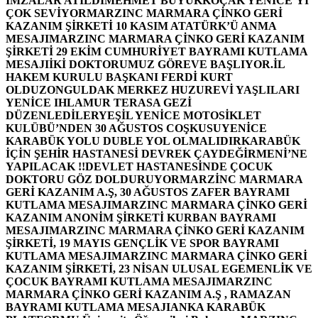
İMZALAR ATILDI
MEHMET BÜYÜKKOÇAK YENİCE’Yİ
ÇOK SEVİYOR
MARZINC MARMARA ÇİNKO GERİ
KAZANIM ŞİRKETİ 10 KASIM ATATÜRK’Ü ANMA
MESAJI
MARZINC MARMARA ÇİNKO GERİ KAZANIM
ŞİRKETİ 29 EKİM CUMHURİYET BAYRAMI KUTLAMA
MESAJI
İKİ DOKTORUMUZ GÖREVE BAŞLIYOR.
İL
HAKEM KURULU BAŞKANI FERDİ KURT
OLDU
ZONGULDAK MERKEZ HUZUREVİ YAŞLILARI
YENİCE IHLAMUR TERASA GEZİ
DÜZENLEDİLER
YEŞİL YENİCE MOTOSİKLET
KULÜBÜ’NDEN 30 AĞUSTOS COŞKUSU
YENİCE
KARABÜK YOLU DUBLE YOL OLMALIDIR
KARABÜK
İÇİN ŞEHİR HASTANESİ DEVREK ÇAYDEĞİRMENİ’NE
YAPILACAK !!
DEVLET HASTANESİNDE ÇOCUK
DOKTORU GÖZ DOLDURUYOR
MARZİNC MARMARA
GERİ KAZANIM A.Ş, 30 AĞUSTOS ZAFER BAYRAMI
KUTLAMA MESAJI
MARZINC MARMARA ÇİNKO GERİ
KAZANIM ANONİM ŞİRKETİ KURBAN BAYRAMI
MESAJI
MARZINC MARMARA ÇİNKO GERİ KAZANIM
ŞİRKETİ, 19 MAYIS GENÇLİK VE SPOR BAYRAMI
KUTLAMA MESAJI
MARZINC MARMARA ÇİNKO GERİ
KAZANIM ŞİRKETİ, 23 NİSAN ULUSAL EGEMENLİK VE
ÇOCUK BAYRAMI KUTLAMA MESAJI
MARZINC
MARMARA ÇİNKO GERİ KAZANIM A.Ş , RAMAZAN
BAYRAMI KUTLAMA MESAJI
ANKA KARABÜK