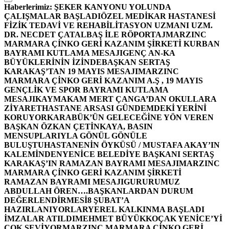
Haberlerimiz:
ŞEKER KANYONU YOLUNDA
ÇALIŞMALAR BAŞLADI
ÖZEL MEDİKAR HASTANESİ
FİZİK TEDAVİ VE REHABİLİTASYON UZMANI UZM.
DR. NECDET ÇATALBAŞ İLE RÖPORTAJ
MARZINC
MARMARA ÇİNKO GERİ KAZANIM ŞİRKETİ KURBAN
BAYRAMI KUTLAMA MESAJI
GENÇ AN-KA
BÜYÜKLERİNİN İZİNDE
BAŞKAN SERTAŞ
KARAKAŞ’TAN 19 MAYIS MESAJI
MARZINC
MARMARA ÇİNKO GERİ KAZANIM A.Ş , 19 MAYIS
GENÇLİK VE SPOR BAYRAMI KUTLAMA
MESAJI
KAYMAKAM MERT ÇANGA’DAN OKULLARA
ZİYARET
HASTANE ARSASI GÜNDEMDEKİ YERİNİ
KORUYOR
KARABÜK’ÜN GELECEĞİNE YÖN VEREN
BAŞKAN ÖZKAN ÇETİNKAYA, BASIN
MENSUPLARIYLA GÖNÜL GÖNÜLE
BULUŞTU
HASTANENİN ÖYKÜSÜ / MUSTAFA AKAY’IN
KALEMİNDEN
YENİCE BELEDİYE BAŞKANI SERTAŞ
KARAKAŞ’IN RAMAZAN BAYRAMI MESAJI
MARZINC
MARMARA ÇİNKO GERİ KAZANIM ŞİRKETİ
RAMAZAN BAYRAMI MESAJI
GURURUMUZ
ABDULLAH ÖREN….
BAŞKANLARDAN DURUM
DEĞERLENDİRMESİ
8 ŞUBAT’A
HAZIRLANIYORLAR
YEREL KALKINMA BAŞLADI
İMZALAR ATILDI
MEHMET BÜYÜKKOÇAK YENİCE’Yİ
ÇOK SEVİYOR
MARZINC MARMARA ÇİNKO GERİ