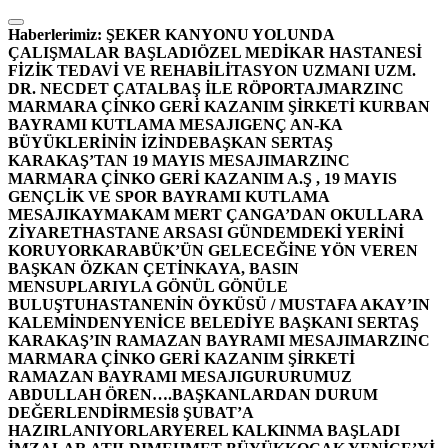
İçeriğe
atla
Haberlerimiz:
ŞEKER KANYONU YOLUNDA
ÇALIŞMALAR BAŞLADI
ÖZEL MEDİKAR HASTANESİ
FİZİK TEDAVİ VE REHABİLİTASYON UZMANI UZM.
DR. NECDET ÇATALBAŞ İLE RÖPORTAJ
MARZINC
MARMARA ÇİNKO GERİ KAZANIM ŞİRKETİ KURBAN
BAYRAMI KUTLAMA MESAJI
GENÇ AN-KA
BÜYÜKLERİNİN İZİNDE
BAŞKAN SERTAŞ
KARAKAŞ’TAN 19 MAYIS MESAJI
MARZINC
MARMARA ÇİNKO GERİ KAZANIM A.Ş , 19 MAYIS
GENÇLİK VE SPOR BAYRAMI KUTLAMA
MESAJI
KAYMAKAM MERT ÇANGA’DAN OKULLARA
ZİYARET
HASTANE ARSASI GÜNDEMDEKİ YERİNİ
KORUYOR
KARABÜK’ÜN GELECEĞİNE YÖN VEREN
BAŞKAN ÖZKAN ÇETİNKAYA, BASIN
MENSUPLARIYLA GÖNÜL GÖNÜLE
BULUŞTU
HASTANENİN ÖYKÜSÜ / MUSTAFA AKAY’IN
KALEMİNDEN
YENİCE BELEDİYE BAŞKANI SERTAŞ
KARAKAŞ’IN RAMAZAN BAYRAMI MESAJI
MARZINC
MARMARA ÇİNKO GERİ KAZANIM ŞİRKETİ
RAMAZAN BAYRAMI MESAJI
GURURUMUZ
ABDULLAH ÖREN….
BAŞKANLARDAN DURUM
DEĞERLENDİRMESİ
8 ŞUBAT’A
HAZIRLANIYORLAR
YEREL KALKINMA BAŞLADI