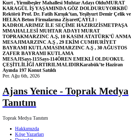
Kurt , Yirmibeşler Mahallesi Muhtar Adayı Oldu
MURAT
KARAGÜL İŞ YAŞAMINDA GÖZ DOLDURUYOR
KBÜ
Rektörü Prof. Dr. Fatih Kırışık’tan, Yeşilyurt Demir Çelik ve
HELKA Beton Firmalarına Ziyaret
ÇAYLI :
KADROLARIMIZ İLE SEÇİME HAZIRIZ
İSMETPAŞA
MMAHALLESİ MUHTAR ADAYI MURAT
TOPRAK
MARZINC A.Ş, 10 KASIM ATATÜRK’Ü ANMA
MESAJI
MARZINC A.Ş , 29 EKİM CUMHURİYET
BAYRAMI KUTLAMASI
MARZINC A.Ş , 30 AĞUSTOS
ZAFER BAYRAMI KUTLAMA
MESAJI
Sayı-115
Sayı-114
ÖREN EMEKLİ OLDU
OKUL
ÇEŞİTLİLİĞİ ARTIRILMALIDIR
Karabük’te Haziran
Ayında 197 Konut Satıldı
Per. Ağu 6th, 2026
Ajans Yenice - Toprak Medya
Tanıtım
Toprak Medya Tanıtım
Hakkımızda
Köşe Yazarları
Dosyalar