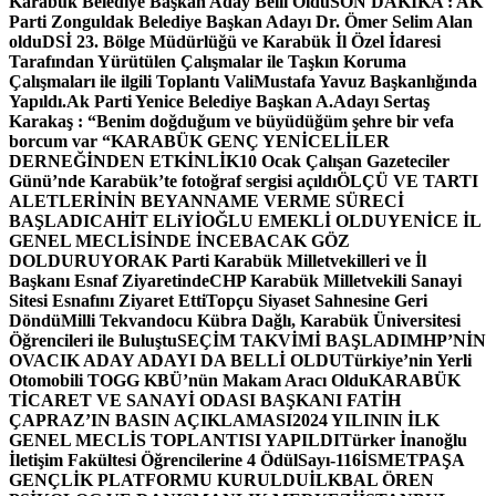
Karabük Belediye Başkan Aday Belli Oldu
SON DAKİKA : AK
Parti Zonguldak Belediye Başkan Adayı Dr. Ömer Selim Alan
oldu
DSİ 23. Bölge Müdürlüğü ve Karabük İl Özel İdaresi
Tarafından Yürütülen Çalışmalar ile Taşkın Koruma
Çalışmaları ile ilgili Toplantı ValiMustafa Yavuz Başkanlığında
Yapıldı.
Ak Parti Yenice Belediye Başkan A.Adayı Sertaş
Karakaş : “Benim doğduğum ve büyüdüğüm şehre bir vefa
borcum var “
KARABÜK GENÇ YENİCELİLER
DERNEĞİNDEN ETKİNLİK
10 Ocak Çalışan Gazeteciler
Günü’nde Karabük’te fotoğraf sergisi açıldı
ÖLÇÜ VE TARTI
ALETLERİNİN BEYANNAME VERME SÜRECİ
BAŞLADI
CAHİT ELiYİOĞLU EMEKLİ OLDU
YENİCE İL
GENEL MECLİSİNDE İNCEBACAK GÖZ
DOLDURUYOR
AK Parti Karabük Milletvekilleri ve İl
Başkanı Esnaf Ziyaretinde
CHP Karabük Milletvekili Sanayi
Sitesi Esnafını Ziyaret Etti
Topçu Siyaset Sahnesine Geri
Döndü
Milli Tekvandocu Kübra Dağlı, Karabük Üniversitesi
Öğrencileri ile Buluştu
SEÇİM TAKVİMİ BAŞLADI
MHP’NİN
OVACIK ADAY ADAYI DA BELLİ OLDU
Türkiye’nin Yerli
Otomobili TOGG KBÜ’nün Makam Aracı Oldu
KARABÜK
TİCARET VE SANAYİ ODASI BAŞKANI FATİH
ÇAPRAZ’IN BASIN AÇIKLAMASI
2024 YILININ İLK
GENEL MECLİS TOPLANTISI YAPILDI
Türker İnanoğlu
İletişim Fakültesi Öğrencilerine 4 Ödül
Sayı-116
İSMETPAŞA
GENÇLİK PLATFORMU KURULDU
İLKBAL ÖREN