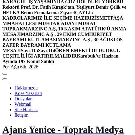
KARAGÜL İŞ YAŞAMINDA GÖZ DOLDURUYOR
KBÜ
Rektörü Prof. Dr. Fatih Kırışık’tan, Yeşilyurt Demir Çelik ve
HELKA Beton Firmalarına Ziyaret
ÇAYLI :
KADROLARIMIZ İLE SEÇİME HAZIRIZ
İSMETPAŞA
MMAHALLESİ MUHTAR ADAYI MURAT
TOPRAK
MARZINC A.Ş, 10 KASIM ATATÜRK’Ü ANMA
MESAJI
MARZINC A.Ş , 29 EKİM CUMHURİYET
BAYRAMI KUTLAMASI
MARZINC A.Ş , 30 AĞUSTOS
ZAFER BAYRAMI KUTLAMA
MESAJI
Sayı-115
Sayı-114
ÖREN EMEKLİ OLDU
OKUL
ÇEŞİTLİLİĞİ ARTIRILMALIDIR
Karabük’te Haziran
Ayında 197 Konut Satıldı
Per. Ağu 6th, 2026
Hakkımızda
Köşe Yazarları
Dosyalar
Webmail
Site Haritası
İletişim
Ajans Yenice - Toprak Medya