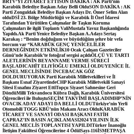
BRTV’Yİ ZİYARET ETTİ
SON DAKİKA : AK Parti’nin
Karabük Belediye Başkan Aday Belli Oldu
SON DAKİKA : AK
Parti Zonguldak Belediye Başkan Adayı Dr. Ömer Selim Alan
oldu
DSİ 23. Bölge Müdürlüğü ve Karabük İl Özel İdaresi
Tarafından Yürütülen Çalışmalar ile Taşkın Koruma
Çalışmaları ile ilgili Toplantı ValiMustafa Yavuz Başkanlığında
Yapıldı.
Ak Parti Yenice Belediye Başkan A.Adayı Sertaş
Karakaş : “Benim doğduğum ve büyüdüğüm şehre bir vefa
borcum var “
KARABÜK GENÇ YENİCELİLER
DERNEĞİNDEN ETKİNLİK
10 Ocak Çalışan Gazeteciler
Günü’nde Karabük’te fotoğraf sergisi açıldı
ÖLÇÜ VE TARTI
ALETLERİNİN BEYANNAME VERME SÜRECİ
BAŞLADI
CAHİT ELiYİOĞLU EMEKLİ OLDU
YENİCE İL
GENEL MECLİSİNDE İNCEBACAK GÖZ
DOLDURUYOR
AK Parti Karabük Milletvekilleri ve İl
Başkanı Esnaf Ziyaretinde
CHP Karabük Milletvekili Sanayi
Sitesi Esnafını Ziyaret Etti
Topçu Siyaset Sahnesine Geri
Döndü
Milli Tekvandocu Kübra Dağlı, Karabük Üniversitesi
Öğrencileri ile Buluştu
SEÇİM TAKVİMİ BAŞLADI
MHP’NİN
OVACIK ADAY ADAYI DA BELLİ OLDU
Türkiye’nin Yerli
Otomobili TOGG KBÜ’nün Makam Aracı Oldu
KARABÜK
TİCARET VE SANAYİ ODASI BAŞKANI FATİH
ÇAPRAZ’IN BASIN AÇIKLAMASI
2024 YILININ İLK
GENEL MECLİS TOPLANTISI YAPILDI
Türker İnanoğlu
İletişim Fakültesi Öğrencilerine 4 Ödül
Sayı-116
İSMETPAŞA