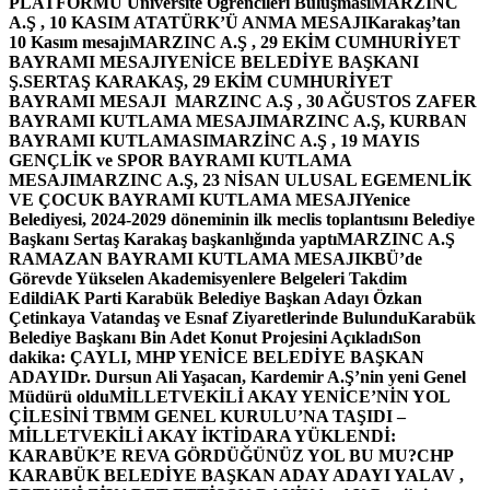
PLATFORMU Üniversite Öğrencileri Buluşması
MARZINC
A.Ş , 10 KASIM ATATÜRK’Ü ANMA MESAJI
Karakaş’tan
10 Kasım mesajı
MARZINC A.Ş , 29 EKİM CUMHURİYET
BAYRAMI MESAJI
YENİCE BELEDİYE BAŞKANI
Ş.SERTAŞ KARAKAŞ, 29 EKİM CUMHURİYET
BAYRAMI MESAJI
MARZINC A.Ş , 30 AĞUSTOS ZAFER
BAYRAMI KUTLAMA MESAJI
MARZINC A.Ş, KURBAN
BAYRAMI KUTLAMASI
MARZİNC A.Ş , 19 MAYIS
GENÇLİK ve SPOR BAYRAMI KUTLAMA
MESAJI
MARZINC A.Ş, 23 NİSAN ULUSAL EGEMENLİK
VE ÇOCUK BAYRAMI KUTLAMA MESAJI
Yenice
Belediyesi, 2024-2029 döneminin ilk meclis toplantısını Belediye
Başkanı Sertaş Karakaş başkanlığında yaptı
MARZINC A.Ş
RAMAZAN BAYRAMI KUTLAMA MESAJI
KBÜ’de
Görevde Yükselen Akademisyenlere Belgeleri Takdim
Edildi
AK Parti Karabük Belediye Başkan Adayı Özkan
Çetinkaya Vatandaş ve Esnaf Ziyaretlerinde Bulundu
Karabük
Belediye Başkanı Bin Adet Konut Projesini Açıkladı
Son
dakika: ÇAYLI, MHP YENİCE BELEDİYE BAŞKAN
ADAYI
Dr. Dursun Ali Yaşacan, Kardemir A.Ş’nin yeni Genel
Müdürü oldu
MİLLETVEKİLİ AKAY YENİCE’NİN YOL
ÇİLESİNİ TBMM GENEL KURULU’NA TAŞIDI –
MİLLETVEKİLİ AKAY İKTİDARA YÜKLENDİ:
KARABÜK’E REVA GÖRDÜĞÜNÜZ YOL BU MU?
CHP
KARABÜK BELEDİYE BAŞKAN ADAY ADAYI YALAV ,