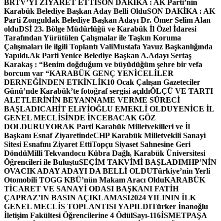
BRTV’Yİ ZİYARET ETTİ
SON DAKİKA : AK Parti’nin
Karabük Belediye Başkan Aday Belli Oldu
SON DAKİKA : AK
Parti Zonguldak Belediye Başkan Adayı Dr. Ömer Selim Alan
oldu
DSİ 23. Bölge Müdürlüğü ve Karabük İl Özel İdaresi
Tarafından Yürütülen Çalışmalar ile Taşkın Koruma
Çalışmaları ile ilgili Toplantı ValiMustafa Yavuz Başkanlığında
Yapıldı.
Ak Parti Yenice Belediye Başkan A.Adayı Sertaş
Karakaş : “Benim doğduğum ve büyüdüğüm şehre bir vefa
borcum var “
KARABÜK GENÇ YENİCELİLER
DERNEĞİNDEN ETKİNLİK
10 Ocak Çalışan Gazeteciler
Günü’nde Karabük’te fotoğraf sergisi açıldı
ÖLÇÜ VE TARTI
ALETLERİNİN BEYANNAME VERME SÜRECİ
BAŞLADI
CAHİT ELiYİOĞLU EMEKLİ OLDU
YENİCE İL
GENEL MECLİSİNDE İNCEBACAK GÖZ
DOLDURUYOR
AK Parti Karabük Milletvekilleri ve İl
Başkanı Esnaf Ziyaretinde
CHP Karabük Milletvekili Sanayi
Sitesi Esnafını Ziyaret Etti
Topçu Siyaset Sahnesine Geri
Döndü
Milli Tekvandocu Kübra Dağlı, Karabük Üniversitesi
Öğrencileri ile Buluştu
SEÇİM TAKVİMİ BAŞLADI
MHP’NİN
OVACIK ADAY ADAYI DA BELLİ OLDU
Türkiye’nin Yerli
Otomobili TOGG KBÜ’nün Makam Aracı Oldu
KARABÜK
TİCARET VE SANAYİ ODASI BAŞKANI FATİH
ÇAPRAZ’IN BASIN AÇIKLAMASI
2024 YILININ İLK
GENEL MECLİS TOPLANTISI YAPILDI
Türker İnanoğlu
İletişim Fakültesi Öğrencilerine 4 Ödül
Sayı-116
İSMETPAŞA