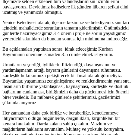
İlçemizde selden etkilenen tüm vatandaşlarımızın üzüntülerini
paylaşıyoruz. Devletimiz hadiselere ilk günden itibaren şefkat elini
uzatmış ve yanımızda olmuştur.
Yenice Belediyesi olarak, ilçe merkezimize ve belediyemiz sınırları
içindeki mahallelerde sorunların tamamı giderilmiştir. Önümüzdeki
günlerde hazırlayacağımız 3-4 önemli proje ile sorun yaşadığımız
yerlerdeki sıkıntıları da bundan sonrası için minimuma indireceğiz.
Bu açıklamaları yaptıktan sonra, idrak edeceğimiz Kurban
Bayramının önemine istinaden 3-5 cümle etmek istiyorum.
Umutların yeşerdiği, iyiliklerin filizlendiği, dayanışmanın ve
yardımlaşmanın arttığı bayram günlerini dayanışma ruhumuzu,
kardeşlik hukukumuzu pekiştirecek bir fırsat olarak görmeliyiz.
Bayramlar, yaşamımızı zenginleştirme ve renklendirmenin yanı sıra,
insanların birbirine yakınlaşması, kaynaşması, kardeşlik ve dostluk
bağlarının canlanması, birliğimizin daha da güçlenmesi için önemli
birer vesiledir. Bu mübarek günlerde şehitlerimizi, gazilerimizi
şükranla anıyoruz.
Her zamandan daha çok birliğe ve beraberliğe, kenetlenmeye
ihtiyacımızın olduğu bugünlerde, dargınlıkları, kırgınlıkları bir
kenara bırakalım. Darda kalana sahip çıkalım. Mazlum ve
mağdurların haklarını savunalım. Muhtaç ve yoksulu koruyalım,
öksüz ve yetimleri sevindirelim. Komşumuz açken, bizler tok