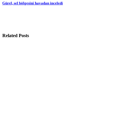
gezinmesi
Gürel, sel bölgesini havadan inceledi
Related Posts