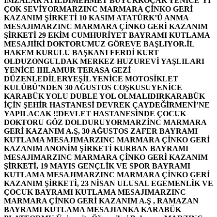
İMZALAR ATILDI
MEHMET BÜYÜKKOÇAK YENİCE’Yİ
ÇOK SEVİYOR
MARZINC MARMARA ÇİNKO GERİ
KAZANIM ŞİRKETİ 10 KASIM ATATÜRK’Ü ANMA
MESAJI
MARZINC MARMARA ÇİNKO GERİ KAZANIM
ŞİRKETİ 29 EKİM CUMHURİYET BAYRAMI KUTLAMA
MESAJI
İKİ DOKTORUMUZ GÖREVE BAŞLIYOR.
İL
HAKEM KURULU BAŞKANI FERDİ KURT
OLDU
ZONGULDAK MERKEZ HUZUREVİ YAŞLILARI
YENİCE IHLAMUR TERASA GEZİ
DÜZENLEDİLER
YEŞİL YENİCE MOTOSİKLET
KULÜBÜ’NDEN 30 AĞUSTOS COŞKUSU
YENİCE
KARABÜK YOLU DUBLE YOL OLMALIDIR
KARABÜK
İÇİN ŞEHİR HASTANESİ DEVREK ÇAYDEĞİRMENİ’NE
YAPILACAK !!
DEVLET HASTANESİNDE ÇOCUK
DOKTORU GÖZ DOLDURUYOR
MARZİNC MARMARA
GERİ KAZANIM A.Ş, 30 AĞUSTOS ZAFER BAYRAMI
KUTLAMA MESAJI
MARZINC MARMARA ÇİNKO GERİ
KAZANIM ANONİM ŞİRKETİ KURBAN BAYRAMI
MESAJI
MARZINC MARMARA ÇİNKO GERİ KAZANIM
ŞİRKETİ, 19 MAYIS GENÇLİK VE SPOR BAYRAMI
KUTLAMA MESAJI
MARZINC MARMARA ÇİNKO GERİ
KAZANIM ŞİRKETİ, 23 NİSAN ULUSAL EGEMENLİK VE
ÇOCUK BAYRAMI KUTLAMA MESAJI
MARZINC
MARMARA ÇİNKO GERİ KAZANIM A.Ş , RAMAZAN
BAYRAMI KUTLAMA MESAJI
ANKA KARABÜK