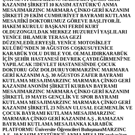
KAZANIM ŞİRKETİ 10 KASIM ATATÜRK’Ü ANMA
MESAJI
MARZINC MARMARA ÇİNKO GERİ KAZANIM
ŞİRKETİ 29 EKİM CUMHURİYET BAYRAMI KUTLAMA
MESAJI
İKİ DOKTORUMUZ GÖREVE BAŞLIYOR.
İL
HAKEM KURULU BAŞKANI FERDİ KURT
OLDU
ZONGULDAK MERKEZ HUZUREVİ YAŞLILARI
YENİCE IHLAMUR TERASA GEZİ
DÜZENLEDİLER
YEŞİL YENİCE MOTOSİKLET
KULÜBÜ’NDEN 30 AĞUSTOS COŞKUSU
YENİCE
KARABÜK YOLU DUBLE YOL OLMALIDIR
KARABÜK
İÇİN ŞEHİR HASTANESİ DEVREK ÇAYDEĞİRMENİ’NE
YAPILACAK !!
DEVLET HASTANESİNDE ÇOCUK
DOKTORU GÖZ DOLDURUYOR
MARZİNC MARMARA
GERİ KAZANIM A.Ş, 30 AĞUSTOS ZAFER BAYRAMI
KUTLAMA MESAJI
MARZINC MARMARA ÇİNKO GERİ
KAZANIM ANONİM ŞİRKETİ KURBAN BAYRAMI
MESAJI
MARZINC MARMARA ÇİNKO GERİ KAZANIM
ŞİRKETİ, 19 MAYIS GENÇLİK VE SPOR BAYRAMI
KUTLAMA MESAJI
MARZINC MARMARA ÇİNKO GERİ
KAZANIM ŞİRKETİ, 23 NİSAN ULUSAL EGEMENLİK VE
ÇOCUK BAYRAMI KUTLAMA MESAJI
MARZINC
MARMARA ÇİNKO GERİ KAZANIM A.Ş , RAMAZAN
BAYRAMI KUTLAMA MESAJI
ANKA KARABÜK
PLATFORMU Üniversite Öğrencileri Buluşması
MARZINC
A.Ş , 10 KASIM ATATÜRK’Ü ANMA MESAJI
Karakaş’tan