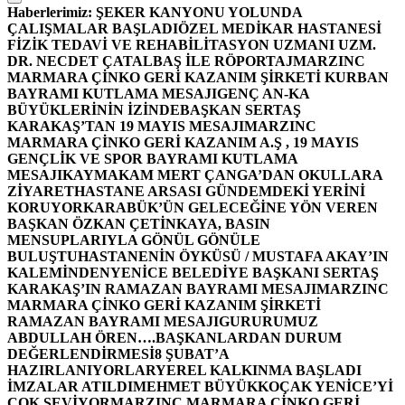
Haberlerimiz:
ŞEKER KANYONU YOLUNDA
ÇALIŞMALAR BAŞLADI
ÖZEL MEDİKAR HASTANESİ
FİZİK TEDAVİ VE REHABİLİTASYON UZMANI UZM.
DR. NECDET ÇATALBAŞ İLE RÖPORTAJ
MARZINC
MARMARA ÇİNKO GERİ KAZANIM ŞİRKETİ KURBAN
BAYRAMI KUTLAMA MESAJI
GENÇ AN-KA
BÜYÜKLERİNİN İZİNDE
BAŞKAN SERTAŞ
KARAKAŞ’TAN 19 MAYIS MESAJI
MARZINC
MARMARA ÇİNKO GERİ KAZANIM A.Ş , 19 MAYIS
GENÇLİK VE SPOR BAYRAMI KUTLAMA
MESAJI
KAYMAKAM MERT ÇANGA’DAN OKULLARA
ZİYARET
HASTANE ARSASI GÜNDEMDEKİ YERİNİ
KORUYOR
KARABÜK’ÜN GELECEĞİNE YÖN VEREN
BAŞKAN ÖZKAN ÇETİNKAYA, BASIN
MENSUPLARIYLA GÖNÜL GÖNÜLE
BULUŞTU
HASTANENİN ÖYKÜSÜ / MUSTAFA AKAY’IN
KALEMİNDEN
YENİCE BELEDİYE BAŞKANI SERTAŞ
KARAKAŞ’IN RAMAZAN BAYRAMI MESAJI
MARZINC
MARMARA ÇİNKO GERİ KAZANIM ŞİRKETİ
RAMAZAN BAYRAMI MESAJI
GURURUMUZ
ABDULLAH ÖREN….
BAŞKANLARDAN DURUM
DEĞERLENDİRMESİ
8 ŞUBAT’A
HAZIRLANIYORLAR
YEREL KALKINMA BAŞLADI
İMZALAR ATILDI
MEHMET BÜYÜKKOÇAK YENİCE’Yİ
ÇOK SEVİYOR
MARZINC MARMARA ÇİNKO GERİ