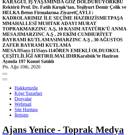
KARAGÜL İŞ YAŞAMINDA GÖZ DOLDURUYOR
KBÜ
Rektörü Prof. Dr. Fatih Kırışık’tan, Yeşilyurt Demir Çelik ve
HELKA Beton Firmalarına Ziyaret
ÇAYLI :
KADROLARIMIZ İLE SEÇİME HAZIRIZ
İSMETPAŞA
MMAHALLESİ MUHTAR ADAYI MURAT
TOPRAK
MARZINC A.Ş, 10 KASIM ATATÜRK’Ü ANMA
MESAJI
MARZINC A.Ş , 29 EKİM CUMHURİYET
BAYRAMI KUTLAMASI
MARZINC A.Ş , 30 AĞUSTOS
ZAFER BAYRAMI KUTLAMA
MESAJI
Sayı-115
Sayı-114
ÖREN EMEKLİ OLDU
OKUL
ÇEŞİTLİLİĞİ ARTIRILMALIDIR
Karabük’te Haziran
Ayında 197 Konut Satıldı
Pts. Ağu 10th, 2026
Hakkımızda
Köşe Yazarları
Dosyalar
Webmail
Site Haritası
İletişim
Ajans Yenice - Toprak Medya