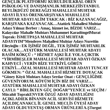
GENÇLİK PLATFORMU KURULDU
İLKBAL ÖREN
PSİKOLOG VE DANIŞMANLIK MERKEZİ
İSTANBUL
BEYLİKDÜZÜ DEREAĞZI MAHALLESİ MUHTAR
ADAYI İLYAS ÖREN
KARŞIYAKA MAHALLESİ
MUHTAR ADAYI ALİM TAKICAK : BİZ KAZANACAĞIZ,
KARŞIYAKA KAZANACAK…
Atatürk Mahallesi Muhtar
Adayı Yılmaz Berber : Amaç, hizmet ise, BİZDE VARIZ…
Kalaycılar Mahalle Muhtarı Muhammet Karadöngel
Murat
Toprak: İSMETPAŞA MAHALLESİ MUHTAR
ADAYIYIM”
Menderes Mahallesi Muhtar Adayı Nurettin
Elieyioğlu : EK İŞİMİZ DEĞİL, TEK İŞİMİZ MUHTARLIK
OLACAK…
ATATÜRK MAHALLESİ MUHTAR ADAYI
RASİM KÖKÇÜ : “ HİZMET AŞKI İLE YOLA ÇIKTIK
“
YİRMİBEŞLER MAHALLESİ MUHTAR ADAYI ÖZKAN
KAHVECİ : VERİN BİZE YETKİYİ, GÖRÜN
ETKİYİ….
ÖZAL MAHALLESİ MUHTAR ADAYI TUNCAY
GÖKMEN: ” ÖZAL MAHALLESİ HİZMETE DOYACAK
“
Güney Köyü Muhtarı Adayı Serdar Onat : GENÇLİĞİME
GÜVENİYORUM. KÖYÜM İÇİN BİZ DE VARIZ…
ATATÜRK MAHALLESİ MUHTAR ADAYI ÖZKAN
ÇAYLI: ” BİRLİKTEN GÜÇ DOĞAR”
YENİCE ve SEÇİM /
Mücahit Toprak
ENVER ÖZGÜ ADAY ADAYLIĞINI
AÇIKLADI
EK BİNANIN ACİL SERVİSİ HİZMETE
AÇILDI
ÇANAKCI, İL GENEL MECLİS ÜYESİ ADAY
ADAYI OLDU
YENTAŞ ORMAN ÜRÜNLERİ A.Ş
Turgut