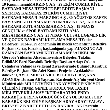
10 Kasım mesajı
MARZINC A.Ş , 29 EKİM CUMHURİYET
BAYRAMI MESAJI
YENİCE BELEDİYE BAŞKANI
Ş.SERTAŞ KARAKAŞ, 29 EKİM CUMHURİYET
BAYRAMI MESAJI
MARZINC A.Ş , 30 AĞUSTOS ZAFER
BAYRAMI KUTLAMA MESAJI
MARZINC A.Ş, KURBAN
BAYRAMI KUTLAMASI
MARZİNC A.Ş , 19 MAYIS
GENÇLİK ve SPOR BAYRAMI KUTLAMA
MESAJI
MARZINC A.Ş, 23 NİSAN ULUSAL EGEMENLİK
VE ÇOCUK BAYRAMI KUTLAMA MESAJI
Yenice
Belediyesi, 2024-2029 döneminin ilk meclis toplantısını Belediye
Başkanı Sertaş Karakaş başkanlığında yaptı
MARZINC A.Ş
RAMAZAN BAYRAMI KUTLAMA MESAJI
KBÜ’de
Görevde Yükselen Akademisyenlere Belgeleri Takdim
Edildi
AK Parti Karabük Belediye Başkan Adayı Özkan
Çetinkaya Vatandaş ve Esnaf Ziyaretlerinde Bulundu
Karabük
Belediye Başkanı Bin Adet Konut Projesini Açıkladı
Son
dakika: ÇAYLI, MHP YENİCE BELEDİYE BAŞKAN
ADAYI
Dr. Dursun Ali Yaşacan, Kardemir A.Ş’nin yeni Genel
Müdürü oldu
MİLLETVEKİLİ AKAY YENİCE’NİN YOL
ÇİLESİNİ TBMM GENEL KURULU’NA TAŞIDI –
MİLLETVEKİLİ AKAY İKTİDARA YÜKLENDİ:
KARABÜK’E REVA GÖRDÜĞÜNÜZ YOL BU MU?
CHP
KARABÜK BELEDİYE BAŞKAN ADAY ADAYI YALAV ,
BRTV’Yİ ZİYARET ETTİ
SON DAKİKA : AK Parti’nin