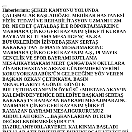
İçeriğe
atla
Haberlerimiz:
ŞEKER KANYONU YOLUNDA
ÇALIŞMALAR BAŞLADI
ÖZEL MEDİKAR HASTANESİ
FİZİK TEDAVİ VE REHABİLİTASYON UZMANI UZM.
DR. NECDET ÇATALBAŞ İLE RÖPORTAJ
MARZINC
MARMARA ÇİNKO GERİ KAZANIM ŞİRKETİ KURBAN
BAYRAMI KUTLAMA MESAJI
GENÇ AN-KA
BÜYÜKLERİNİN İZİNDE
BAŞKAN SERTAŞ
KARAKAŞ’TAN 19 MAYIS MESAJI
MARZINC
MARMARA ÇİNKO GERİ KAZANIM A.Ş , 19 MAYIS
GENÇLİK VE SPOR BAYRAMI KUTLAMA
MESAJI
KAYMAKAM MERT ÇANGA’DAN OKULLARA
ZİYARET
HASTANE ARSASI GÜNDEMDEKİ YERİNİ
KORUYOR
KARABÜK’ÜN GELECEĞİNE YÖN VEREN
BAŞKAN ÖZKAN ÇETİNKAYA, BASIN
MENSUPLARIYLA GÖNÜL GÖNÜLE
BULUŞTU
HASTANENİN ÖYKÜSÜ / MUSTAFA AKAY’IN
KALEMİNDEN
YENİCE BELEDİYE BAŞKANI SERTAŞ
KARAKAŞ’IN RAMAZAN BAYRAMI MESAJI
MARZINC
MARMARA ÇİNKO GERİ KAZANIM ŞİRKETİ
RAMAZAN BAYRAMI MESAJI
GURURUMUZ
ABDULLAH ÖREN….
BAŞKANLARDAN DURUM
DEĞERLENDİRMESİ
8 ŞUBAT’A
HAZIRLANIYORLAR
YEREL KALKINMA BAŞLADI