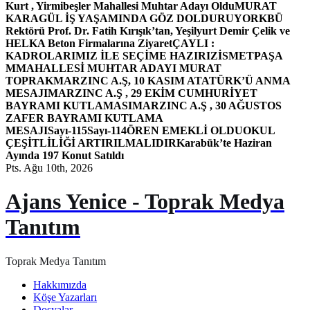
Kurt , Yirmibeşler Mahallesi Muhtar Adayı Oldu
MURAT
KARAGÜL İŞ YAŞAMINDA GÖZ DOLDURUYOR
KBÜ
Rektörü Prof. Dr. Fatih Kırışık’tan, Yeşilyurt Demir Çelik ve
HELKA Beton Firmalarına Ziyaret
ÇAYLI :
KADROLARIMIZ İLE SEÇİME HAZIRIZ
İSMETPAŞA
MMAHALLESİ MUHTAR ADAYI MURAT
TOPRAK
MARZINC A.Ş, 10 KASIM ATATÜRK’Ü ANMA
MESAJI
MARZINC A.Ş , 29 EKİM CUMHURİYET
BAYRAMI KUTLAMASI
MARZINC A.Ş , 30 AĞUSTOS
ZAFER BAYRAMI KUTLAMA
MESAJI
Sayı-115
Sayı-114
ÖREN EMEKLİ OLDU
OKUL
ÇEŞİTLİLİĞİ ARTIRILMALIDIR
Karabük’te Haziran
Ayında 197 Konut Satıldı
Pts. Ağu 10th, 2026
Ajans Yenice - Toprak Medya
Tanıtım
Toprak Medya Tanıtım
Hakkımızda
Köşe Yazarları
Dosyalar