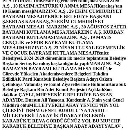
PLATFORMU Üniversite Öğrencileri Buluşması
MARZINC
A.Ş , 10 KASIM ATATÜRK’Ü ANMA MESAJI
Karakaş’tan
10 Kasım mesajı
MARZINC A.Ş , 29 EKİM CUMHURİYET
BAYRAMI MESAJI
YENİCE BELEDİYE BAŞKANI
Ş.SERTAŞ KARAKAŞ, 29 EKİM CUMHURİYET
BAYRAMI MESAJI
MARZINC A.Ş , 30 AĞUSTOS ZAFER
BAYRAMI KUTLAMA MESAJI
MARZINC A.Ş, KURBAN
BAYRAMI KUTLAMASI
MARZİNC A.Ş , 19 MAYIS
GENÇLİK ve SPOR BAYRAMI KUTLAMA
MESAJI
MARZINC A.Ş, 23 NİSAN ULUSAL EGEMENLİK
VE ÇOCUK BAYRAMI KUTLAMA MESAJI
Yenice
Belediyesi, 2024-2029 döneminin ilk meclis toplantısını Belediye
Başkanı Sertaş Karakaş başkanlığında yaptı
MARZINC A.Ş
RAMAZAN BAYRAMI KUTLAMA MESAJI
KBÜ’de
Görevde Yükselen Akademisyenlere Belgeleri Takdim
Edildi
AK Parti Karabük Belediye Başkan Adayı Özkan
Çetinkaya Vatandaş ve Esnaf Ziyaretlerinde Bulundu
Karabük
Belediye Başkanı Bin Adet Konut Projesini Açıkladı
Son
dakika: ÇAYLI, MHP YENİCE BELEDİYE BAŞKAN
ADAYI
Dr. Dursun Ali Yaşacan, Kardemir A.Ş’nin yeni Genel
Müdürü oldu
MİLLETVEKİLİ AKAY YENİCE’NİN YOL
ÇİLESİNİ TBMM GENEL KURULU’NA TAŞIDI –
MİLLETVEKİLİ AKAY İKTİDARA YÜKLENDİ:
KARABÜK’E REVA GÖRDÜĞÜNÜZ YOL BU MU?
CHP
KARABÜK BELEDİYE BAŞKAN ADAY ADAYI YALAV ,