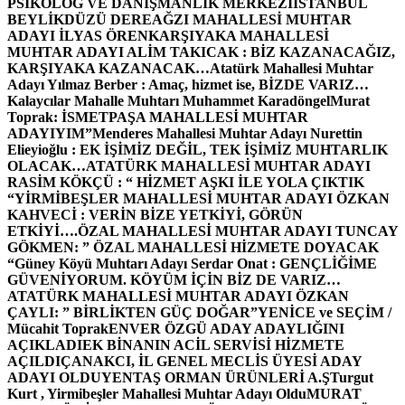
PSİKOLOG VE DANIŞMANLIK MERKEZİ
İSTANBUL
BEYLİKDÜZÜ DEREAĞZI MAHALLESİ MUHTAR
ADAYI İLYAS ÖREN
KARŞIYAKA MAHALLESİ
MUHTAR ADAYI ALİM TAKICAK : BİZ KAZANACAĞIZ,
KARŞIYAKA KAZANACAK…
Atatürk Mahallesi Muhtar
Adayı Yılmaz Berber : Amaç, hizmet ise, BİZDE VARIZ…
Kalaycılar Mahalle Muhtarı Muhammet Karadöngel
Murat
Toprak: İSMETPAŞA MAHALLESİ MUHTAR
ADAYIYIM”
Menderes Mahallesi Muhtar Adayı Nurettin
Elieyioğlu : EK İŞİMİZ DEĞİL, TEK İŞİMİZ MUHTARLIK
OLACAK…
ATATÜRK MAHALLESİ MUHTAR ADAYI
RASİM KÖKÇÜ : “ HİZMET AŞKI İLE YOLA ÇIKTIK
“
YİRMİBEŞLER MAHALLESİ MUHTAR ADAYI ÖZKAN
KAHVECİ : VERİN BİZE YETKİYİ, GÖRÜN
ETKİYİ….
ÖZAL MAHALLESİ MUHTAR ADAYI TUNCAY
GÖKMEN: ” ÖZAL MAHALLESİ HİZMETE DOYACAK
“
Güney Köyü Muhtarı Adayı Serdar Onat : GENÇLİĞİME
GÜVENİYORUM. KÖYÜM İÇİN BİZ DE VARIZ…
ATATÜRK MAHALLESİ MUHTAR ADAYI ÖZKAN
ÇAYLI: ” BİRLİKTEN GÜÇ DOĞAR”
YENİCE ve SEÇİM /
Mücahit Toprak
ENVER ÖZGÜ ADAY ADAYLIĞINI
AÇIKLADI
EK BİNANIN ACİL SERVİSİ HİZMETE
AÇILDI
ÇANAKCI, İL GENEL MECLİS ÜYESİ ADAY
ADAYI OLDU
YENTAŞ ORMAN ÜRÜNLERİ A.Ş
Turgut
Kurt , Yirmibeşler Mahallesi Muhtar Adayı Oldu
MURAT