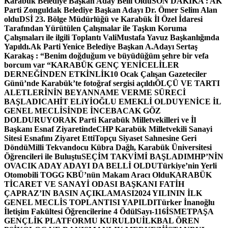
Karabük Belediye Başkan Aday Belli Oldu
SON DAKİKA : AK
Parti Zonguldak Belediye Başkan Adayı Dr. Ömer Selim Alan
oldu
DSİ 23. Bölge Müdürlüğü ve Karabük İl Özel İdaresi
Tarafından Yürütülen Çalışmalar ile Taşkın Koruma
Çalışmaları ile ilgili Toplantı ValiMustafa Yavuz Başkanlığında
Yapıldı.
Ak Parti Yenice Belediye Başkan A.Adayı Sertaş
Karakaş : “Benim doğduğum ve büyüdüğüm şehre bir vefa
borcum var “
KARABÜK GENÇ YENİCELİLER
DERNEĞİNDEN ETKİNLİK
10 Ocak Çalışan Gazeteciler
Günü’nde Karabük’te fotoğraf sergisi açıldı
ÖLÇÜ VE TARTI
ALETLERİNİN BEYANNAME VERME SÜRECİ
BAŞLADI
CAHİT ELiYİOĞLU EMEKLİ OLDU
YENİCE İL
GENEL MECLİSİNDE İNCEBACAK GÖZ
DOLDURUYOR
AK Parti Karabük Milletvekilleri ve İl
Başkanı Esnaf Ziyaretinde
CHP Karabük Milletvekili Sanayi
Sitesi Esnafını Ziyaret Etti
Topçu Siyaset Sahnesine Geri
Döndü
Milli Tekvandocu Kübra Dağlı, Karabük Üniversitesi
Öğrencileri ile Buluştu
SEÇİM TAKVİMİ BAŞLADI
MHP’NİN
OVACIK ADAY ADAYI DA BELLİ OLDU
Türkiye’nin Yerli
Otomobili TOGG KBÜ’nün Makam Aracı Oldu
KARABÜK
TİCARET VE SANAYİ ODASI BAŞKANI FATİH
ÇAPRAZ’IN BASIN AÇIKLAMASI
2024 YILININ İLK
GENEL MECLİS TOPLANTISI YAPILDI
Türker İnanoğlu
İletişim Fakültesi Öğrencilerine 4 Ödül
Sayı-116
İSMETPAŞA
GENÇLİK PLATFORMU KURULDU
İLKBAL ÖREN