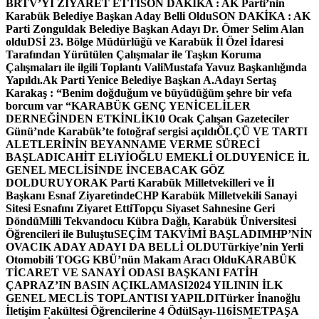
BRTV’Yİ ZİYARET ETTİ
SON DAKİKA : AK Parti’nin
Karabük Belediye Başkan Aday Belli Oldu
SON DAKİKA : AK
Parti Zonguldak Belediye Başkan Adayı Dr. Ömer Selim Alan
oldu
DSİ 23. Bölge Müdürlüğü ve Karabük İl Özel İdaresi
Tarafından Yürütülen Çalışmalar ile Taşkın Koruma
Çalışmaları ile ilgili Toplantı ValiMustafa Yavuz Başkanlığında
Yapıldı.
Ak Parti Yenice Belediye Başkan A.Adayı Sertaş
Karakaş : “Benim doğduğum ve büyüdüğüm şehre bir vefa
borcum var “
KARABÜK GENÇ YENİCELİLER
DERNEĞİNDEN ETKİNLİK
10 Ocak Çalışan Gazeteciler
Günü’nde Karabük’te fotoğraf sergisi açıldı
ÖLÇÜ VE TARTI
ALETLERİNİN BEYANNAME VERME SÜRECİ
BAŞLADI
CAHİT ELiYİOĞLU EMEKLİ OLDU
YENİCE İL
GENEL MECLİSİNDE İNCEBACAK GÖZ
DOLDURUYOR
AK Parti Karabük Milletvekilleri ve İl
Başkanı Esnaf Ziyaretinde
CHP Karabük Milletvekili Sanayi
Sitesi Esnafını Ziyaret Etti
Topçu Siyaset Sahnesine Geri
Döndü
Milli Tekvandocu Kübra Dağlı, Karabük Üniversitesi
Öğrencileri ile Buluştu
SEÇİM TAKVİMİ BAŞLADI
MHP’NİN
OVACIK ADAY ADAYI DA BELLİ OLDU
Türkiye’nin Yerli
Otomobili TOGG KBÜ’nün Makam Aracı Oldu
KARABÜK
TİCARET VE SANAYİ ODASI BAŞKANI FATİH
ÇAPRAZ’IN BASIN AÇIKLAMASI
2024 YILININ İLK
GENEL MECLİS TOPLANTISI YAPILDI
Türker İnanoğlu
İletişim Fakültesi Öğrencilerine 4 Ödül
Sayı-116
İSMETPAŞA