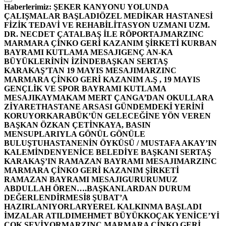
Haberlerimiz:
ŞEKER KANYONU YOLUNDA
ÇALIŞMALAR BAŞLADI
ÖZEL MEDİKAR HASTANESİ
FİZİK TEDAVİ VE REHABİLİTASYON UZMANI UZM.
DR. NECDET ÇATALBAŞ İLE RÖPORTAJ
MARZINC
MARMARA ÇİNKO GERİ KAZANIM ŞİRKETİ KURBAN
BAYRAMI KUTLAMA MESAJI
GENÇ AN-KA
BÜYÜKLERİNİN İZİNDE
BAŞKAN SERTAŞ
KARAKAŞ’TAN 19 MAYIS MESAJI
MARZINC
MARMARA ÇİNKO GERİ KAZANIM A.Ş , 19 MAYIS
GENÇLİK VE SPOR BAYRAMI KUTLAMA
MESAJI
KAYMAKAM MERT ÇANGA’DAN OKULLARA
ZİYARET
HASTANE ARSASI GÜNDEMDEKİ YERİNİ
KORUYOR
KARABÜK’ÜN GELECEĞİNE YÖN VEREN
BAŞKAN ÖZKAN ÇETİNKAYA, BASIN
MENSUPLARIYLA GÖNÜL GÖNÜLE
BULUŞTU
HASTANENİN ÖYKÜSÜ / MUSTAFA AKAY’IN
KALEMİNDEN
YENİCE BELEDİYE BAŞKANI SERTAŞ
KARAKAŞ’IN RAMAZAN BAYRAMI MESAJI
MARZINC
MARMARA ÇİNKO GERİ KAZANIM ŞİRKETİ
RAMAZAN BAYRAMI MESAJI
GURURUMUZ
ABDULLAH ÖREN….
BAŞKANLARDAN DURUM
DEĞERLENDİRMESİ
8 ŞUBAT’A
HAZIRLANIYORLAR
YEREL KALKINMA BAŞLADI
İMZALAR ATILDI
MEHMET BÜYÜKKOÇAK YENİCE’Yİ
ÇOK SEVİYOR
MARZINC MARMARA ÇİNKO GERİ