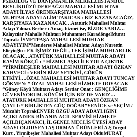
PSİKOLOG VE DANIŞMANLIK MERKEZİ
İSTANBUL
BEYLİKDÜZÜ DEREAĞZI MAHALLESİ MUHTAR
ADAYI İLYAS ÖREN
KARŞIYAKA MAHALLESİ
MUHTAR ADAYI ALİM TAKICAK : BİZ KAZANACAĞIZ,
KARŞIYAKA KAZANACAK…
Atatürk Mahallesi Muhtar
Adayı Yılmaz Berber : Amaç, hizmet ise, BİZDE VARIZ…
Kalaycılar Mahalle Muhtarı Muhammet Karadöngel
Murat
Toprak: İSMETPAŞA MAHALLESİ MUHTAR
ADAYIYIM”
Menderes Mahallesi Muhtar Adayı Nurettin
Elieyioğlu : EK İŞİMİZ DEĞİL, TEK İŞİMİZ MUHTARLIK
OLACAK…
ATATÜRK MAHALLESİ MUHTAR ADAYI
RASİM KÖKÇÜ : “ HİZMET AŞKI İLE YOLA ÇIKTIK
“
YİRMİBEŞLER MAHALLESİ MUHTAR ADAYI ÖZKAN
KAHVECİ : VERİN BİZE YETKİYİ, GÖRÜN
ETKİYİ….
ÖZAL MAHALLESİ MUHTAR ADAYI TUNCAY
GÖKMEN: ” ÖZAL MAHALLESİ HİZMETE DOYACAK
“
Güney Köyü Muhtarı Adayı Serdar Onat : GENÇLİĞİME
GÜVENİYORUM. KÖYÜM İÇİN BİZ DE VARIZ…
ATATÜRK MAHALLESİ MUHTAR ADAYI ÖZKAN
ÇAYLI: ” BİRLİKTEN GÜÇ DOĞAR”
YENİCE ve SEÇİM /
Mücahit Toprak
ENVER ÖZGÜ ADAY ADAYLIĞINI
AÇIKLADI
EK BİNANIN ACİL SERVİSİ HİZMETE
AÇILDI
ÇANAKCI, İL GENEL MECLİS ÜYESİ ADAY
ADAYI OLDU
YENTAŞ ORMAN ÜRÜNLERİ A.Ş
Turgut
Kurt , Yirmibeşler Mahallesi Muhtar Adayı Oldu
MURAT