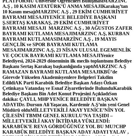
PLATFORMU Üniversite Öğrencileri Buluşması
MARZINC
A.Ş , 10 KASIM ATATÜRK’Ü ANMA MESAJI
Karakaş’tan
10 Kasım mesajı
MARZINC A.Ş , 29 EKİM CUMHURİYET
BAYRAMI MESAJI
YENİCE BELEDİYE BAŞKANI
Ş.SERTAŞ KARAKAŞ, 29 EKİM CUMHURİYET
BAYRAMI MESAJI
MARZINC A.Ş , 30 AĞUSTOS ZAFER
BAYRAMI KUTLAMA MESAJI
MARZINC A.Ş, KURBAN
BAYRAMI KUTLAMASI
MARZİNC A.Ş , 19 MAYIS
GENÇLİK ve SPOR BAYRAMI KUTLAMA
MESAJI
MARZINC A.Ş, 23 NİSAN ULUSAL EGEMENLİK
VE ÇOCUK BAYRAMI KUTLAMA MESAJI
Yenice
Belediyesi, 2024-2029 döneminin ilk meclis toplantısını Belediye
Başkanı Sertaş Karakaş başkanlığında yaptı
MARZINC A.Ş
RAMAZAN BAYRAMI KUTLAMA MESAJI
KBÜ’de
Görevde Yükselen Akademisyenlere Belgeleri Takdim
Edildi
AK Parti Karabük Belediye Başkan Adayı Özkan
Çetinkaya Vatandaş ve Esnaf Ziyaretlerinde Bulundu
Karabük
Belediye Başkanı Bin Adet Konut Projesini Açıkladı
Son
dakika: ÇAYLI, MHP YENİCE BELEDİYE BAŞKAN
ADAYI
Dr. Dursun Ali Yaşacan, Kardemir A.Ş’nin yeni Genel
Müdürü oldu
MİLLETVEKİLİ AKAY YENİCE’NİN YOL
ÇİLESİNİ TBMM GENEL KURULU’NA TAŞIDI –
MİLLETVEKİLİ AKAY İKTİDARA YÜKLENDİ:
KARABÜK’E REVA GÖRDÜĞÜNÜZ YOL BU MU?
CHP
KARABÜK BELEDİYE BAŞKAN ADAY ADAYI YALAV ,