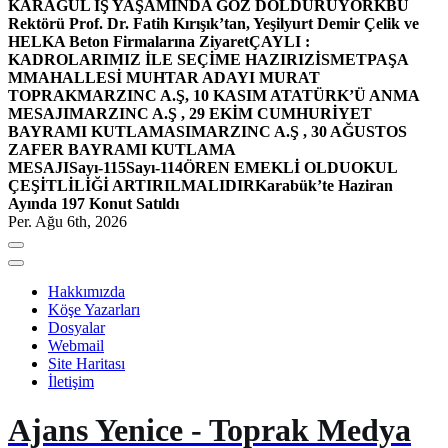
KARAGÜL İŞ YAŞAMINDA GÖZ DOLDURUYOR
KBÜ
Rektörü Prof. Dr. Fatih Kırışık’tan, Yeşilyurt Demir Çelik ve
HELKA Beton Firmalarına Ziyaret
ÇAYLI :
KADROLARIMIZ İLE SEÇİME HAZIRIZ
İSMETPAŞA
MMAHALLESİ MUHTAR ADAYI MURAT
TOPRAK
MARZINC A.Ş, 10 KASIM ATATÜRK’Ü ANMA
MESAJI
MARZINC A.Ş , 29 EKİM CUMHURİYET
BAYRAMI KUTLAMASI
MARZINC A.Ş , 30 AĞUSTOS
ZAFER BAYRAMI KUTLAMA
MESAJI
Sayı-115
Sayı-114
ÖREN EMEKLİ OLDU
OKUL
ÇEŞİTLİLİĞİ ARTIRILMALIDIR
Karabük’te Haziran
Ayında 197 Konut Satıldı
Per. Ağu 6th, 2026
Hakkımızda
Köşe Yazarları
Dosyalar
Webmail
Site Haritası
İletişim
Ajans Yenice - Toprak Medya