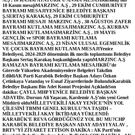
10 Kasım mesajı
MARZINC A.Ş , 29 EKİM CUMHURİYET
BAYRAMI MESAJI
YENİCE BELEDİYE BAŞKANI
Ş.SERTAŞ KARAKAŞ, 29 EKİM CUMHURİYET
BAYRAMI MESAJI
MARZINC A.Ş , 30 AĞUSTOS ZAFER
BAYRAMI KUTLAMA MESAJI
MARZINC A.Ş, KURBAN
BAYRAMI KUTLAMASI
MARZİNC A.Ş , 19 MAYIS
GENÇLİK ve SPOR BAYRAMI KUTLAMA
MESAJI
MARZINC A.Ş, 23 NİSAN ULUSAL EGEMENLİK
VE ÇOCUK BAYRAMI KUTLAMA MESAJI
Yenice
Belediyesi, 2024-2029 döneminin ilk meclis toplantısını Belediye
Başkanı Sertaş Karakaş başkanlığında yaptı
MARZINC A.Ş
RAMAZAN BAYRAMI KUTLAMA MESAJI
KBÜ’de
Görevde Yükselen Akademisyenlere Belgeleri Takdim
Edildi
AK Parti Karabük Belediye Başkan Adayı Özkan
Çetinkaya Vatandaş ve Esnaf Ziyaretlerinde Bulundu
Karabük
Belediye Başkanı Bin Adet Konut Projesini Açıkladı
Son
dakika: ÇAYLI, MHP YENİCE BELEDİYE BAŞKAN
ADAYI
Dr. Dursun Ali Yaşacan, Kardemir A.Ş’nin yeni Genel
Müdürü oldu
MİLLETVEKİLİ AKAY YENİCE’NİN YOL
ÇİLESİNİ TBMM GENEL KURULU’NA TAŞIDI –
MİLLETVEKİLİ AKAY İKTİDARA YÜKLENDİ:
KARABÜK’E REVA GÖRDÜĞÜNÜZ YOL BU MU?
CHP
KARABÜK BELEDİYE BAŞKAN ADAY ADAYI YALAV ,
BRTV’Yİ ZİYARET ETTİ
SON DAKİKA : AK Parti’nin