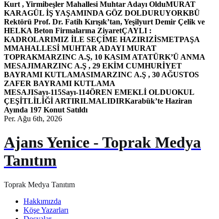
Kurt , Yirmibeşler Mahallesi Muhtar Adayı Oldu
MURAT
KARAGÜL İŞ YAŞAMINDA GÖZ DOLDURUYOR
KBÜ
Rektörü Prof. Dr. Fatih Kırışık’tan, Yeşilyurt Demir Çelik ve
HELKA Beton Firmalarına Ziyaret
ÇAYLI :
KADROLARIMIZ İLE SEÇİME HAZIRIZ
İSMETPAŞA
MMAHALLESİ MUHTAR ADAYI MURAT
TOPRAK
MARZINC A.Ş, 10 KASIM ATATÜRK’Ü ANMA
MESAJI
MARZINC A.Ş , 29 EKİM CUMHURİYET
BAYRAMI KUTLAMASI
MARZINC A.Ş , 30 AĞUSTOS
ZAFER BAYRAMI KUTLAMA
MESAJI
Sayı-115
Sayı-114
ÖREN EMEKLİ OLDU
OKUL
ÇEŞİTLİLİĞİ ARTIRILMALIDIR
Karabük’te Haziran
Ayında 197 Konut Satıldı
Per. Ağu 6th, 2026
Ajans Yenice - Toprak Medya
Tanıtım
Toprak Medya Tanıtım
Hakkımızda
Köşe Yazarları
Dosyalar