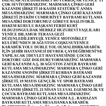
İMZALAR ATILDI
MEHMET BÜYÜKKOÇAK YENİCE’Yİ
ÇOK SEVİYOR
MARZINC MARMARA ÇİNKO GERİ
KAZANIM ŞİRKETİ 10 KASIM ATATÜRK’Ü ANMA
MESAJI
MARZINC MARMARA ÇİNKO GERİ KAZANIM
ŞİRKETİ 29 EKİM CUMHURİYET BAYRAMI KUTLAMA
MESAJI
İKİ DOKTORUMUZ GÖREVE BAŞLIYOR.
İL
HAKEM KURULU BAŞKANI FERDİ KURT
OLDU
ZONGULDAK MERKEZ HUZUREVİ YAŞLILARI
YENİCE IHLAMUR TERASA GEZİ
DÜZENLEDİLER
YEŞİL YENİCE MOTOSİKLET
KULÜBÜ’NDEN 30 AĞUSTOS COŞKUSU
YENİCE
KARABÜK YOLU DUBLE YOL OLMALIDIR
KARABÜK
İÇİN ŞEHİR HASTANESİ DEVREK ÇAYDEĞİRMENİ’NE
YAPILACAK !!
DEVLET HASTANESİNDE ÇOCUK
DOKTORU GÖZ DOLDURUYOR
MARZİNC MARMARA
GERİ KAZANIM A.Ş, 30 AĞUSTOS ZAFER BAYRAMI
KUTLAMA MESAJI
MARZINC MARMARA ÇİNKO GERİ
KAZANIM ANONİM ŞİRKETİ KURBAN BAYRAMI
MESAJI
MARZINC MARMARA ÇİNKO GERİ KAZANIM
ŞİRKETİ, 19 MAYIS GENÇLİK VE SPOR BAYRAMI
KUTLAMA MESAJI
MARZINC MARMARA ÇİNKO GERİ
KAZANIM ŞİRKETİ, 23 NİSAN ULUSAL EGEMENLİK VE
ÇOCUK BAYRAMI KUTLAMA MESAJI
MARZINC
MARMARA ÇİNKO GERİ KAZANIM A.Ş , RAMAZAN
BAYRAMI KUTLAMA MESAJI
ANKA KARABÜK