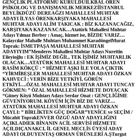
GENÇLİK PLATFORMU KURULDU
İLKBAL ÖREN
PSİKOLOG VE DANIŞMANLIK MERKEZİ
İSTANBUL
BEYLİKDÜZÜ DEREAĞZI MAHALLESİ MUHTAR
ADAYI İLYAS ÖREN
KARŞIYAKA MAHALLESİ
MUHTAR ADAYI ALİM TAKICAK : BİZ KAZANACAĞIZ,
KARŞIYAKA KAZANACAK…
Atatürk Mahallesi Muhtar
Adayı Yılmaz Berber : Amaç, hizmet ise, BİZDE VARIZ…
Kalaycılar Mahalle Muhtarı Muhammet Karadöngel
Murat
Toprak: İSMETPAŞA MAHALLESİ MUHTAR
ADAYIYIM”
Menderes Mahallesi Muhtar Adayı Nurettin
Elieyioğlu : EK İŞİMİZ DEĞİL, TEK İŞİMİZ MUHTARLIK
OLACAK…
ATATÜRK MAHALLESİ MUHTAR ADAYI
RASİM KÖKÇÜ : “ HİZMET AŞKI İLE YOLA ÇIKTIK
“
YİRMİBEŞLER MAHALLESİ MUHTAR ADAYI ÖZKAN
KAHVECİ : VERİN BİZE YETKİYİ, GÖRÜN
ETKİYİ….
ÖZAL MAHALLESİ MUHTAR ADAYI TUNCAY
GÖKMEN: ” ÖZAL MAHALLESİ HİZMETE DOYACAK
“
Güney Köyü Muhtarı Adayı Serdar Onat : GENÇLİĞİME
GÜVENİYORUM. KÖYÜM İÇİN BİZ DE VARIZ…
ATATÜRK MAHALLESİ MUHTAR ADAYI ÖZKAN
ÇAYLI: ” BİRLİKTEN GÜÇ DOĞAR”
YENİCE ve SEÇİM /
Mücahit Toprak
ENVER ÖZGÜ ADAY ADAYLIĞINI
AÇIKLADI
EK BİNANIN ACİL SERVİSİ HİZMETE
AÇILDI
ÇANAKCI, İL GENEL MECLİS ÜYESİ ADAY
ADAYI OLDU
YENTAŞ ORMAN ÜRÜNLERİ A.Ş
Turgut