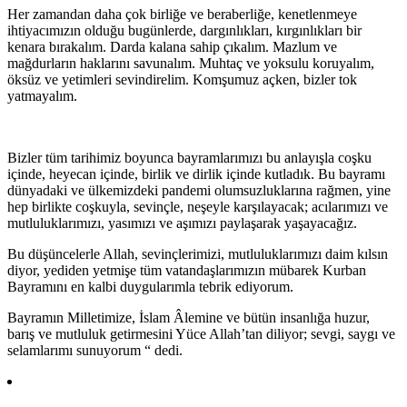
Her zamandan daha çok birliğe ve beraberliğe, kenetlenmeye
ihtiyacımızın olduğu bugünlerde, dargınlıkları, kırgınlıkları bir
kenara bırakalım. Darda kalana sahip çıkalım. Mazlum ve
mağdurların haklarını savunalım. Muhtaç ve yoksulu koruyalım,
öksüz ve yetimleri sevindirelim. Komşumuz açken, bizler tok
yatmayalım.
Bizler tüm tarihimiz boyunca bayramlarımızı bu anlayışla coşku
içinde, heyecan içinde, birlik ve dirlik içinde kutladık. Bu bayramı
dünyadaki ve ülkemizdeki pandemi olumsuzluklarına rağmen, yine
hep birlikte coşkuyla, sevinçle, neşeyle karşılayacak; acılarımızı ve
mutluluklarımızı, yasımızı ve aşımızı paylaşarak yaşayacağız.
Bu düşüncelerle Allah, sevinçlerimizi, mutluluklarımızı daim kılsın
diyor, yediden yetmişe tüm vatandaşlarımızın mübarek Kurban
Bayramını en kalbi duygularımla tebrik ediyorum.
Bayramın Milletimize, İslam Âlemine ve bütün insanlığa huzur,
barış ve mutluluk getirmesini Yüce Allah’tan diliyor; sevgi, saygı ve
selamlarımı sunuyorum “ dedi.