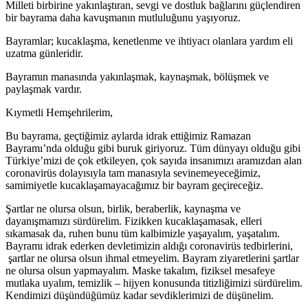
Milleti birbirine yakınlaştıran, sevgi ve dostluk bağlarını güçlendiren
bir bayrama daha kavuşmanın mutluluğunu yaşıyoruz.
Bayramlar; kucaklaşma, kenetlenme ve ihtiyacı olanlara yardım eli
uzatma günleridir.
Bayramın manasında yakınlaşmak, kaynaşmak, bölüşmek ve
paylaşmak vardır.
Kıymetli Hemşehrilerim,
Bu bayrama, geçtiğimiz aylarda idrak ettiğimiz Ramazan
Bayramı’nda olduğu gibi buruk giriyoruz. Tüm dünyayı olduğu gibi
Türkiye’mizi de çok etkileyen, çok sayıda insanımızı aramızdan alan
coronavirüs dolayısıyla tam manasıyla sevinemeyeceğimiz,
samimiyetle kucaklaşamayacağımız bir bayram geçireceğiz.
Şartlar ne olursa olsun, birlik, beraberlik, kaynaşma ve
dayanışmamızı sürdürelim. Fizikken kucaklaşamasak, elleri
sıkamasak da, ruhen bunu tüm kalbimizle yaşayalım, yaşatalım.
Bayramı idrak ederken devletimizin aldığı coronavirüs tedbirlerini,
şartlar ne olursa olsun ihmal etmeyelim. Bayram ziyaretlerini şartlar
ne olursa olsun yapmayalım. Maske takalım, fiziksel mesafeye
mutlaka uyalım, temizlik – hijyen konusunda titizliğimizi sürdürelim.
Kendimizi düşündüğümüz kadar sevdiklerimizi de düşünelim.