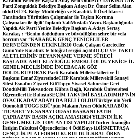
Karabük Belediye Başkan Aday Belli Oldu
SON DAKİKA : AK
Parti Zonguldak Belediye Başkan Adayı Dr. Ömer Selim Alan
oldu
DSİ 23. Bölge Müdürlüğü ve Karabük İl Özel İdaresi
Tarafından Yürütülen Çalışmalar ile Taşkın Koruma
Çalışmaları ile ilgili Toplantı ValiMustafa Yavuz Başkanlığında
Yapıldı.
Ak Parti Yenice Belediye Başkan A.Adayı Sertaş
Karakaş : “Benim doğduğum ve büyüdüğüm şehre bir vefa
borcum var “
KARABÜK GENÇ YENİCELİLER
DERNEĞİNDEN ETKİNLİK
10 Ocak Çalışan Gazeteciler
Günü’nde Karabük’te fotoğraf sergisi açıldı
ÖLÇÜ VE TARTI
ALETLERİNİN BEYANNAME VERME SÜRECİ
BAŞLADI
CAHİT ELiYİOĞLU EMEKLİ OLDU
YENİCE İL
GENEL MECLİSİNDE İNCEBACAK GÖZ
DOLDURUYOR
AK Parti Karabük Milletvekilleri ve İl
Başkanı Esnaf Ziyaretinde
CHP Karabük Milletvekili Sanayi
Sitesi Esnafını Ziyaret Etti
Topçu Siyaset Sahnesine Geri
Döndü
Milli Tekvandocu Kübra Dağlı, Karabük Üniversitesi
Öğrencileri ile Buluştu
SEÇİM TAKVİMİ BAŞLADI
MHP’NİN
OVACIK ADAY ADAYI DA BELLİ OLDU
Türkiye’nin Yerli
Otomobili TOGG KBÜ’nün Makam Aracı Oldu
KARABÜK
TİCARET VE SANAYİ ODASI BAŞKANI FATİH
ÇAPRAZ’IN BASIN AÇIKLAMASI
2024 YILININ İLK
GENEL MECLİS TOPLANTISI YAPILDI
Türker İnanoğlu
İletişim Fakültesi Öğrencilerine 4 Ödül
Sayı-116
İSMETPAŞA
GENÇLİK PLATFORMU KURULDU
İLKBAL ÖREN