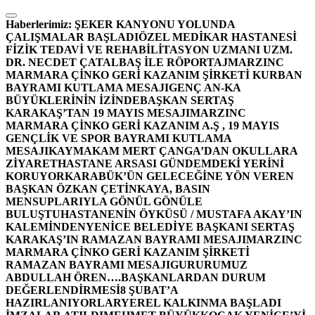
İçeriğe
atla
Haberlerimiz:
ŞEKER KANYONU YOLUNDA
ÇALIŞMALAR BAŞLADI
ÖZEL MEDİKAR HASTANESİ
FİZİK TEDAVİ VE REHABİLİTASYON UZMANI UZM.
DR. NECDET ÇATALBAŞ İLE RÖPORTAJ
MARZINC
MARMARA ÇİNKO GERİ KAZANIM ŞİRKETİ KURBAN
BAYRAMI KUTLAMA MESAJI
GENÇ AN-KA
BÜYÜKLERİNİN İZİNDE
BAŞKAN SERTAŞ
KARAKAŞ’TAN 19 MAYIS MESAJI
MARZINC
MARMARA ÇİNKO GERİ KAZANIM A.Ş , 19 MAYIS
GENÇLİK VE SPOR BAYRAMI KUTLAMA
MESAJI
KAYMAKAM MERT ÇANGA’DAN OKULLARA
ZİYARET
HASTANE ARSASI GÜNDEMDEKİ YERİNİ
KORUYOR
KARABÜK’ÜN GELECEĞİNE YÖN VEREN
BAŞKAN ÖZKAN ÇETİNKAYA, BASIN
MENSUPLARIYLA GÖNÜL GÖNÜLE
BULUŞTU
HASTANENİN ÖYKÜSÜ / MUSTAFA AKAY’IN
KALEMİNDEN
YENİCE BELEDİYE BAŞKANI SERTAŞ
KARAKAŞ’IN RAMAZAN BAYRAMI MESAJI
MARZINC
MARMARA ÇİNKO GERİ KAZANIM ŞİRKETİ
RAMAZAN BAYRAMI MESAJI
GURURUMUZ
ABDULLAH ÖREN….
BAŞKANLARDAN DURUM
DEĞERLENDİRMESİ
8 ŞUBAT’A
HAZIRLANIYORLAR
YEREL KALKINMA BAŞLADI