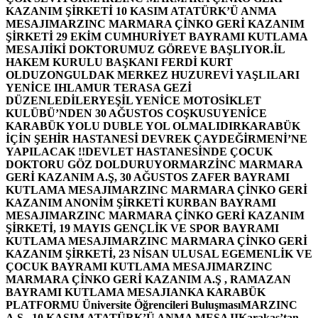
KAZANIM ŞİRKETİ 10 KASIM ATATÜRK’Ü ANMA
MESAJI
MARZINC MARMARA ÇİNKO GERİ KAZANIM
ŞİRKETİ 29 EKİM CUMHURİYET BAYRAMI KUTLAMA
MESAJI
İKİ DOKTORUMUZ GÖREVE BAŞLIYOR.
İL
HAKEM KURULU BAŞKANI FERDİ KURT
OLDU
ZONGULDAK MERKEZ HUZUREVİ YAŞLILARI
YENİCE IHLAMUR TERASA GEZİ
DÜZENLEDİLER
YEŞİL YENİCE MOTOSİKLET
KULÜBÜ’NDEN 30 AĞUSTOS COŞKUSU
YENİCE
KARABÜK YOLU DUBLE YOL OLMALIDIR
KARABÜK
İÇİN ŞEHİR HASTANESİ DEVREK ÇAYDEĞİRMENİ’NE
YAPILACAK !!
DEVLET HASTANESİNDE ÇOCUK
DOKTORU GÖZ DOLDURUYOR
MARZİNC MARMARA
GERİ KAZANIM A.Ş, 30 AĞUSTOS ZAFER BAYRAMI
KUTLAMA MESAJI
MARZINC MARMARA ÇİNKO GERİ
KAZANIM ANONİM ŞİRKETİ KURBAN BAYRAMI
MESAJI
MARZINC MARMARA ÇİNKO GERİ KAZANIM
ŞİRKETİ, 19 MAYIS GENÇLİK VE SPOR BAYRAMI
KUTLAMA MESAJI
MARZINC MARMARA ÇİNKO GERİ
KAZANIM ŞİRKETİ, 23 NİSAN ULUSAL EGEMENLİK VE
ÇOCUK BAYRAMI KUTLAMA MESAJI
MARZINC
MARMARA ÇİNKO GERİ KAZANIM A.Ş , RAMAZAN
BAYRAMI KUTLAMA MESAJI
ANKA KARABÜK
PLATFORMU Üniversite Öğrencileri Buluşması
MARZINC
A.Ş , 10 KASIM ATATÜRK’Ü ANMA MESAJI
Karakaş’tan