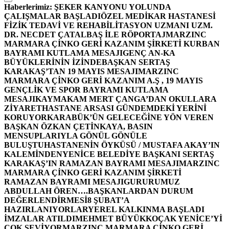
Haberlerimiz:
ŞEKER KANYONU YOLUNDA
ÇALIŞMALAR BAŞLADI
ÖZEL MEDİKAR HASTANESİ
FİZİK TEDAVİ VE REHABİLİTASYON UZMANI UZM.
DR. NECDET ÇATALBAŞ İLE RÖPORTAJ
MARZINC
MARMARA ÇİNKO GERİ KAZANIM ŞİRKETİ KURBAN
BAYRAMI KUTLAMA MESAJI
GENÇ AN-KA
BÜYÜKLERİNİN İZİNDE
BAŞKAN SERTAŞ
KARAKAŞ’TAN 19 MAYIS MESAJI
MARZINC
MARMARA ÇİNKO GERİ KAZANIM A.Ş , 19 MAYIS
GENÇLİK VE SPOR BAYRAMI KUTLAMA
MESAJI
KAYMAKAM MERT ÇANGA’DAN OKULLARA
ZİYARET
HASTANE ARSASI GÜNDEMDEKİ YERİNİ
KORUYOR
KARABÜK’ÜN GELECEĞİNE YÖN VEREN
BAŞKAN ÖZKAN ÇETİNKAYA, BASIN
MENSUPLARIYLA GÖNÜL GÖNÜLE
BULUŞTU
HASTANENİN ÖYKÜSÜ / MUSTAFA AKAY’IN
KALEMİNDEN
YENİCE BELEDİYE BAŞKANI SERTAŞ
KARAKAŞ’IN RAMAZAN BAYRAMI MESAJI
MARZINC
MARMARA ÇİNKO GERİ KAZANIM ŞİRKETİ
RAMAZAN BAYRAMI MESAJI
GURURUMUZ
ABDULLAH ÖREN….
BAŞKANLARDAN DURUM
DEĞERLENDİRMESİ
8 ŞUBAT’A
HAZIRLANIYORLAR
YEREL KALKINMA BAŞLADI
İMZALAR ATILDI
MEHMET BÜYÜKKOÇAK YENİCE’Yİ
ÇOK SEVİYOR
MARZINC MARMARA ÇİNKO GERİ