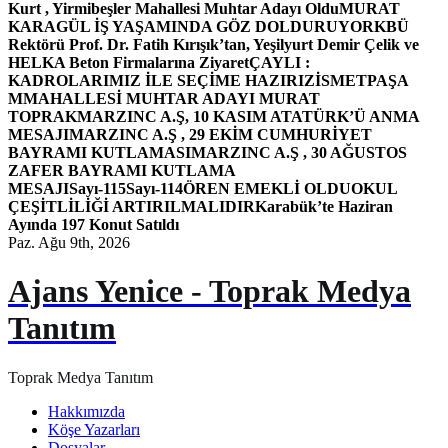
Kurt , Yirmibeşler Mahallesi Muhtar Adayı Oldu
MURAT
KARAGÜL İŞ YAŞAMINDA GÖZ DOLDURUYOR
KBÜ
Rektörü Prof. Dr. Fatih Kırışık’tan, Yeşilyurt Demir Çelik ve
HELKA Beton Firmalarına Ziyaret
ÇAYLI :
KADROLARIMIZ İLE SEÇİME HAZIRIZ
İSMETPAŞA
MMAHALLESİ MUHTAR ADAYI MURAT
TOPRAK
MARZINC A.Ş, 10 KASIM ATATÜRK’Ü ANMA
MESAJI
MARZINC A.Ş , 29 EKİM CUMHURİYET
BAYRAMI KUTLAMASI
MARZINC A.Ş , 30 AĞUSTOS
ZAFER BAYRAMI KUTLAMA
MESAJI
Sayı-115
Sayı-114
ÖREN EMEKLİ OLDU
OKUL
ÇEŞİTLİLİĞİ ARTIRILMALIDIR
Karabük’te Haziran
Ayında 197 Konut Satıldı
Paz. Ağu 9th, 2026
Ajans Yenice - Toprak Medya
Tanıtım
Toprak Medya Tanıtım
Hakkımızda
Köşe Yazarları
Dosyalar