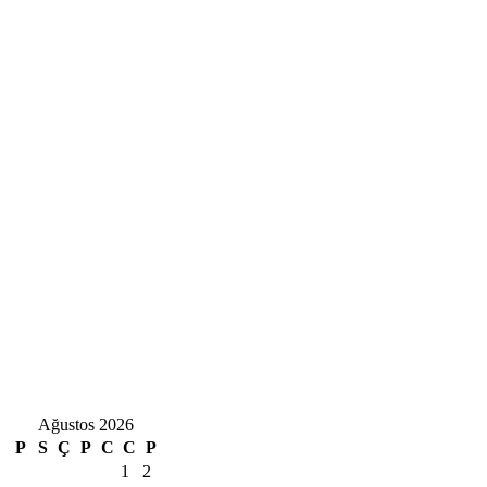
Ağustos 2026
P
S
Ç
P
C
C
P
1
2