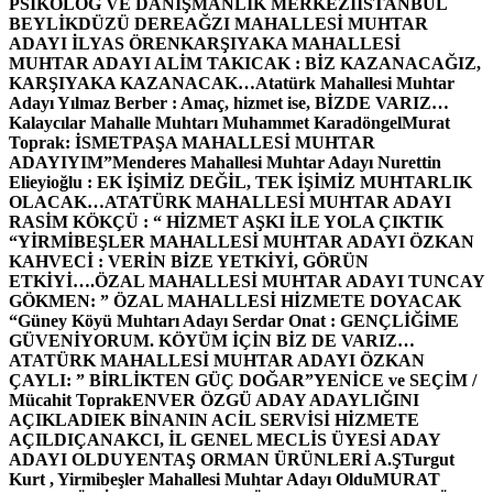
PSİKOLOG VE DANIŞMANLIK MERKEZİ
İSTANBUL
BEYLİKDÜZÜ DEREAĞZI MAHALLESİ MUHTAR
ADAYI İLYAS ÖREN
KARŞIYAKA MAHALLESİ
MUHTAR ADAYI ALİM TAKICAK : BİZ KAZANACAĞIZ,
KARŞIYAKA KAZANACAK…
Atatürk Mahallesi Muhtar
Adayı Yılmaz Berber : Amaç, hizmet ise, BİZDE VARIZ…
Kalaycılar Mahalle Muhtarı Muhammet Karadöngel
Murat
Toprak: İSMETPAŞA MAHALLESİ MUHTAR
ADAYIYIM”
Menderes Mahallesi Muhtar Adayı Nurettin
Elieyioğlu : EK İŞİMİZ DEĞİL, TEK İŞİMİZ MUHTARLIK
OLACAK…
ATATÜRK MAHALLESİ MUHTAR ADAYI
RASİM KÖKÇÜ : “ HİZMET AŞKI İLE YOLA ÇIKTIK
“
YİRMİBEŞLER MAHALLESİ MUHTAR ADAYI ÖZKAN
KAHVECİ : VERİN BİZE YETKİYİ, GÖRÜN
ETKİYİ….
ÖZAL MAHALLESİ MUHTAR ADAYI TUNCAY
GÖKMEN: ” ÖZAL MAHALLESİ HİZMETE DOYACAK
“
Güney Köyü Muhtarı Adayı Serdar Onat : GENÇLİĞİME
GÜVENİYORUM. KÖYÜM İÇİN BİZ DE VARIZ…
ATATÜRK MAHALLESİ MUHTAR ADAYI ÖZKAN
ÇAYLI: ” BİRLİKTEN GÜÇ DOĞAR”
YENİCE ve SEÇİM /
Mücahit Toprak
ENVER ÖZGÜ ADAY ADAYLIĞINI
AÇIKLADI
EK BİNANIN ACİL SERVİSİ HİZMETE
AÇILDI
ÇANAKCI, İL GENEL MECLİS ÜYESİ ADAY
ADAYI OLDU
YENTAŞ ORMAN ÜRÜNLERİ A.Ş
Turgut
Kurt , Yirmibeşler Mahallesi Muhtar Adayı Oldu
MURAT