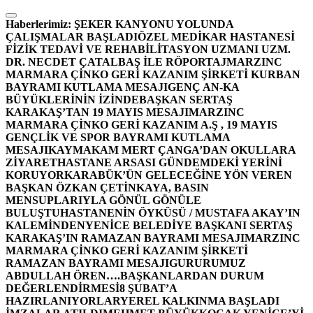
İçeriğe
atla
Haberlerimiz:
ŞEKER KANYONU YOLUNDA
ÇALIŞMALAR BAŞLADI
ÖZEL MEDİKAR HASTANESİ
FİZİK TEDAVİ VE REHABİLİTASYON UZMANI UZM.
DR. NECDET ÇATALBAŞ İLE RÖPORTAJ
MARZINC
MARMARA ÇİNKO GERİ KAZANIM ŞİRKETİ KURBAN
BAYRAMI KUTLAMA MESAJI
GENÇ AN-KA
BÜYÜKLERİNİN İZİNDE
BAŞKAN SERTAŞ
KARAKAŞ’TAN 19 MAYIS MESAJI
MARZINC
MARMARA ÇİNKO GERİ KAZANIM A.Ş , 19 MAYIS
GENÇLİK VE SPOR BAYRAMI KUTLAMA
MESAJI
KAYMAKAM MERT ÇANGA’DAN OKULLARA
ZİYARET
HASTANE ARSASI GÜNDEMDEKİ YERİNİ
KORUYOR
KARABÜK’ÜN GELECEĞİNE YÖN VEREN
BAŞKAN ÖZKAN ÇETİNKAYA, BASIN
MENSUPLARIYLA GÖNÜL GÖNÜLE
BULUŞTU
HASTANENİN ÖYKÜSÜ / MUSTAFA AKAY’IN
KALEMİNDEN
YENİCE BELEDİYE BAŞKANI SERTAŞ
KARAKAŞ’IN RAMAZAN BAYRAMI MESAJI
MARZINC
MARMARA ÇİNKO GERİ KAZANIM ŞİRKETİ
RAMAZAN BAYRAMI MESAJI
GURURUMUZ
ABDULLAH ÖREN….
BAŞKANLARDAN DURUM
DEĞERLENDİRMESİ
8 ŞUBAT’A
HAZIRLANIYORLAR
YEREL KALKINMA BAŞLADI