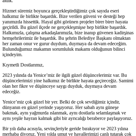
aldık.
Hizmet süremiz boyunca gerçekleştirdiğimiz çok sayıda eseri
halkımız ile birlikte başardık. Bize verilen güveni ve desteği hep
yanımızda hissettik. Hayal gibi görünen projeler birer birer hayata
geçirildi. Bu güzel ilçede ne gerçekleşmişse hep birlikte başardık.
Halkımızla, çalışma arkadaşlarımızla, bize inanıp güvenen kadirşinas
hemşehrilerimiz ile başardık. Bu şehrin Belediye Başkanı olmaktan
her zaman onur ve gurur duydum, duymaya da devam edeceğim.
Bulunduğumuz makamın sorumluluk makamı olduğunun bilinci
içindeyim.
Kıymetli Dostlarımız,
2023 yılında da Yenice’miz ile ilgili güzel düşüncelerimiz var. Bu
düşüncelerimizi yine halkımız ile birlikte hayata geçireceğiz. Samimi
olan her fikre ve düşünceye saygı duyduk, duymaya devam
edeceğiz.
Yenice’miz çok güzel bir yer. Belki de çok sevdiğimiz içindir,
dünyanın en güzel yerinde yaşıyoruz. Her sabah aynı güneşe
bakmak, aynı yağmurda ıslanmak, aynı dostlarla selamlaşmak ve
aynı yeşile hayran kalmak gibi bir ayrıcalığı beraberce paylaşıyoruz.
Bir yılı daha acısıyla, sevinçleriyle geride bırakıyor ve 2023 yılına
merhaba diyoruz. Yeni yılda umut ve hayallerimizi canlı tutarak çok