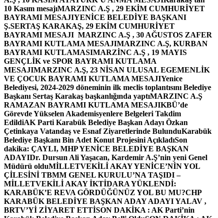
10 Kasım mesajı
MARZINC A.Ş , 29 EKİM CUMHURİYET
BAYRAMI MESAJI
YENİCE BELEDİYE BAŞKANI
Ş.SERTAŞ KARAKAŞ, 29 EKİM CUMHURİYET
BAYRAMI MESAJI
MARZINC A.Ş , 30 AĞUSTOS ZAFER
BAYRAMI KUTLAMA MESAJI
MARZINC A.Ş, KURBAN
BAYRAMI KUTLAMASI
MARZİNC A.Ş , 19 MAYIS
GENÇLİK ve SPOR BAYRAMI KUTLAMA
MESAJI
MARZINC A.Ş, 23 NİSAN ULUSAL EGEMENLİK
VE ÇOCUK BAYRAMI KUTLAMA MESAJI
Yenice
Belediyesi, 2024-2029 döneminin ilk meclis toplantısını Belediye
Başkanı Sertaş Karakaş başkanlığında yaptı
MARZINC A.Ş
RAMAZAN BAYRAMI KUTLAMA MESAJI
KBÜ’de
Görevde Yükselen Akademisyenlere Belgeleri Takdim
Edildi
AK Parti Karabük Belediye Başkan Adayı Özkan
Çetinkaya Vatandaş ve Esnaf Ziyaretlerinde Bulundu
Karabük
Belediye Başkanı Bin Adet Konut Projesini Açıkladı
Son
dakika: ÇAYLI, MHP YENİCE BELEDİYE BAŞKAN
ADAYI
Dr. Dursun Ali Yaşacan, Kardemir A.Ş’nin yeni Genel
Müdürü oldu
MİLLETVEKİLİ AKAY YENİCE’NİN YOL
ÇİLESİNİ TBMM GENEL KURULU’NA TAŞIDI –
MİLLETVEKİLİ AKAY İKTİDARA YÜKLENDİ:
KARABÜK’E REVA GÖRDÜĞÜNÜZ YOL BU MU?
CHP
KARABÜK BELEDİYE BAŞKAN ADAY ADAYI YALAV ,
BRTV’Yİ ZİYARET ETTİ
SON DAKİKA : AK Parti’nin