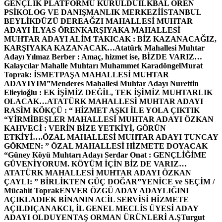
GENÇLİK PLATFORMU KURULDU
İLKBAL ÖREN
PSİKOLOG VE DANIŞMANLIK MERKEZİ
İSTANBUL
BEYLİKDÜZÜ DEREAĞZI MAHALLESİ MUHTAR
ADAYI İLYAS ÖREN
KARŞIYAKA MAHALLESİ
MUHTAR ADAYI ALİM TAKICAK : BİZ KAZANACAĞIZ,
KARŞIYAKA KAZANACAK…
Atatürk Mahallesi Muhtar
Adayı Yılmaz Berber : Amaç, hizmet ise, BİZDE VARIZ…
Kalaycılar Mahalle Muhtarı Muhammet Karadöngel
Murat
Toprak: İSMETPAŞA MAHALLESİ MUHTAR
ADAYIYIM”
Menderes Mahallesi Muhtar Adayı Nurettin
Elieyioğlu : EK İŞİMİZ DEĞİL, TEK İŞİMİZ MUHTARLIK
OLACAK…
ATATÜRK MAHALLESİ MUHTAR ADAYI
RASİM KÖKÇÜ : “ HİZMET AŞKI İLE YOLA ÇIKTIK
“
YİRMİBEŞLER MAHALLESİ MUHTAR ADAYI ÖZKAN
KAHVECİ : VERİN BİZE YETKİYİ, GÖRÜN
ETKİYİ….
ÖZAL MAHALLESİ MUHTAR ADAYI TUNCAY
GÖKMEN: ” ÖZAL MAHALLESİ HİZMETE DOYACAK
“
Güney Köyü Muhtarı Adayı Serdar Onat : GENÇLİĞİME
GÜVENİYORUM. KÖYÜM İÇİN BİZ DE VARIZ…
ATATÜRK MAHALLESİ MUHTAR ADAYI ÖZKAN
ÇAYLI: ” BİRLİKTEN GÜÇ DOĞAR”
YENİCE ve SEÇİM /
Mücahit Toprak
ENVER ÖZGÜ ADAY ADAYLIĞINI
AÇIKLADI
EK BİNANIN ACİL SERVİSİ HİZMETE
AÇILDI
ÇANAKCI, İL GENEL MECLİS ÜYESİ ADAY
ADAYI OLDU
YENTAŞ ORMAN ÜRÜNLERİ A.Ş
Turgut