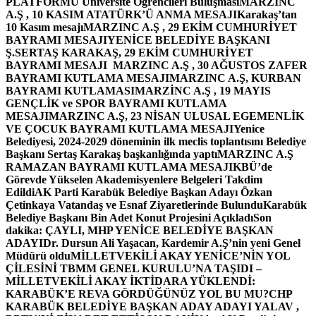
PLATFORMU Üniversite Öğrencileri Buluşması
MARZINC
A.Ş , 10 KASIM ATATÜRK’Ü ANMA MESAJI
Karakaş’tan
10 Kasım mesajı
MARZINC A.Ş , 29 EKİM CUMHURİYET
BAYRAMI MESAJI
YENİCE BELEDİYE BAŞKANI
Ş.SERTAŞ KARAKAŞ, 29 EKİM CUMHURİYET
BAYRAMI MESAJI
MARZINC A.Ş , 30 AĞUSTOS ZAFER
BAYRAMI KUTLAMA MESAJI
MARZINC A.Ş, KURBAN
BAYRAMI KUTLAMASI
MARZİNC A.Ş , 19 MAYIS
GENÇLİK ve SPOR BAYRAMI KUTLAMA
MESAJI
MARZINC A.Ş, 23 NİSAN ULUSAL EGEMENLİK
VE ÇOCUK BAYRAMI KUTLAMA MESAJI
Yenice
Belediyesi, 2024-2029 döneminin ilk meclis toplantısını Belediye
Başkanı Sertaş Karakaş başkanlığında yaptı
MARZINC A.Ş
RAMAZAN BAYRAMI KUTLAMA MESAJI
KBÜ’de
Görevde Yükselen Akademisyenlere Belgeleri Takdim
Edildi
AK Parti Karabük Belediye Başkan Adayı Özkan
Çetinkaya Vatandaş ve Esnaf Ziyaretlerinde Bulundu
Karabük
Belediye Başkanı Bin Adet Konut Projesini Açıkladı
Son
dakika: ÇAYLI, MHP YENİCE BELEDİYE BAŞKAN
ADAYI
Dr. Dursun Ali Yaşacan, Kardemir A.Ş’nin yeni Genel
Müdürü oldu
MİLLETVEKİLİ AKAY YENİCE’NİN YOL
ÇİLESİNİ TBMM GENEL KURULU’NA TAŞIDI –
MİLLETVEKİLİ AKAY İKTİDARA YÜKLENDİ:
KARABÜK’E REVA GÖRDÜĞÜNÜZ YOL BU MU?
CHP
KARABÜK BELEDİYE BAŞKAN ADAY ADAYI YALAV ,