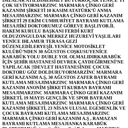
İMZALAR ATILDI
MEHMET BÜYÜKKOÇAK YENİCE’Yİ
ÇOK SEVİYOR
MARZINC MARMARA ÇİNKO GERİ
KAZANIM ŞİRKETİ 10 KASIM ATATÜRK’Ü ANMA
MESAJI
MARZINC MARMARA ÇİNKO GERİ KAZANIM
ŞİRKETİ 29 EKİM CUMHURİYET BAYRAMI KUTLAMA
MESAJI
İKİ DOKTORUMUZ GÖREVE BAŞLIYOR.
İL
HAKEM KURULU BAŞKANI FERDİ KURT
OLDU
ZONGULDAK MERKEZ HUZUREVİ YAŞLILARI
YENİCE IHLAMUR TERASA GEZİ
DÜZENLEDİLER
YEŞİL YENİCE MOTOSİKLET
KULÜBÜ’NDEN 30 AĞUSTOS COŞKUSU
YENİCE
KARABÜK YOLU DUBLE YOL OLMALIDIR
KARABÜK
İÇİN ŞEHİR HASTANESİ DEVREK ÇAYDEĞİRMENİ’NE
YAPILACAK !!
DEVLET HASTANESİNDE ÇOCUK
DOKTORU GÖZ DOLDURUYOR
MARZİNC MARMARA
GERİ KAZANIM A.Ş, 30 AĞUSTOS ZAFER BAYRAMI
KUTLAMA MESAJI
MARZINC MARMARA ÇİNKO GERİ
KAZANIM ANONİM ŞİRKETİ KURBAN BAYRAMI
MESAJI
MARZINC MARMARA ÇİNKO GERİ KAZANIM
ŞİRKETİ, 19 MAYIS GENÇLİK VE SPOR BAYRAMI
KUTLAMA MESAJI
MARZINC MARMARA ÇİNKO GERİ
KAZANIM ŞİRKETİ, 23 NİSAN ULUSAL EGEMENLİK VE
ÇOCUK BAYRAMI KUTLAMA MESAJI
MARZINC
MARMARA ÇİNKO GERİ KAZANIM A.Ş , RAMAZAN
BAYRAMI KUTLAMA MESAJI
ANKA KARABÜK