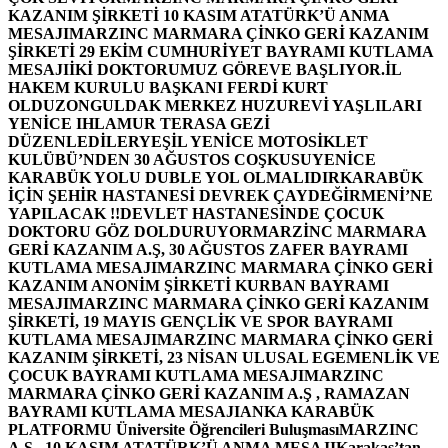
KAZANIM ŞİRKETİ 10 KASIM ATATÜRK’Ü ANMA
MESAJI
MARZINC MARMARA ÇİNKO GERİ KAZANIM
ŞİRKETİ 29 EKİM CUMHURİYET BAYRAMI KUTLAMA
MESAJI
İKİ DOKTORUMUZ GÖREVE BAŞLIYOR.
İL
HAKEM KURULU BAŞKANI FERDİ KURT
OLDU
ZONGULDAK MERKEZ HUZUREVİ YAŞLILARI
YENİCE IHLAMUR TERASA GEZİ
DÜZENLEDİLER
YEŞİL YENİCE MOTOSİKLET
KULÜBÜ’NDEN 30 AĞUSTOS COŞKUSU
YENİCE
KARABÜK YOLU DUBLE YOL OLMALIDIR
KARABÜK
İÇİN ŞEHİR HASTANESİ DEVREK ÇAYDEĞİRMENİ’NE
YAPILACAK !!
DEVLET HASTANESİNDE ÇOCUK
DOKTORU GÖZ DOLDURUYOR
MARZİNC MARMARA
GERİ KAZANIM A.Ş, 30 AĞUSTOS ZAFER BAYRAMI
KUTLAMA MESAJI
MARZINC MARMARA ÇİNKO GERİ
KAZANIM ANONİM ŞİRKETİ KURBAN BAYRAMI
MESAJI
MARZINC MARMARA ÇİNKO GERİ KAZANIM
ŞİRKETİ, 19 MAYIS GENÇLİK VE SPOR BAYRAMI
KUTLAMA MESAJI
MARZINC MARMARA ÇİNKO GERİ
KAZANIM ŞİRKETİ, 23 NİSAN ULUSAL EGEMENLİK VE
ÇOCUK BAYRAMI KUTLAMA MESAJI
MARZINC
MARMARA ÇİNKO GERİ KAZANIM A.Ş , RAMAZAN
BAYRAMI KUTLAMA MESAJI
ANKA KARABÜK
PLATFORMU Üniversite Öğrencileri Buluşması
MARZINC
A.Ş , 10 KASIM ATATÜRK’Ü ANMA MESAJI
Karakaş’tan