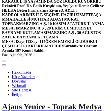
KARAGÜL İŞ YAŞAMINDA GÖZ DOLDURUYOR
KBÜ
Rektörü Prof. Dr. Fatih Kırışık’tan, Yeşilyurt Demir Çelik ve
HELKA Beton Firmalarına Ziyaret
ÇAYLI :
KADROLARIMIZ İLE SEÇİME HAZIRIZ
İSMETPAŞA
MMAHALLESİ MUHTAR ADAYI MURAT
TOPRAK
MARZINC A.Ş, 10 KASIM ATATÜRK’Ü ANMA
MESAJI
MARZINC A.Ş , 29 EKİM CUMHURİYET
BAYRAMI KUTLAMASI
MARZINC A.Ş , 30 AĞUSTOS
ZAFER BAYRAMI KUTLAMA
MESAJI
Sayı-115
Sayı-114
ÖREN EMEKLİ OLDU
OKUL
ÇEŞİTLİLİĞİ ARTIRILMALIDIR
Karabük’te Haziran
Ayında 197 Konut Satıldı
Paz. Ağu 9th, 2026
Hakkımızda
Köşe Yazarları
Dosyalar
Webmail
Site Haritası
İletişim
Ajans Yenice - Toprak Medya