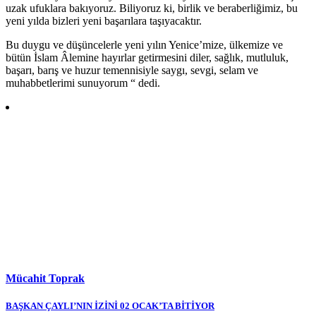
uzak ufuklara bakıyoruz. Biliyoruz ki, birlik ve beraberliğimiz, bu
yeni yılda bizleri yeni başarılara taşıyacaktır.
Bu duygu ve düşüncelerle yeni yılın Yenice’mize, ülkemize ve
bütün İslam Âlemine hayırlar getirmesini diler, sağlık, mutluluk,
başarı, barış ve huzur temennisiyle saygı, sevgi, selam ve
muhabbetlerimi sunuyorum “ dedi.
Mücahit Toprak
Yazı
BAŞKAN ÇAYLI’NIN İZİNİ 02 OCAK’TA BİTİYOR