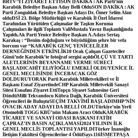
BRTV’Yİ ZİYARET ETTİ
SON DAKİKA : AK Parti’nin
Karabük Belediye Başkan Aday Belli Oldu
SON DAKİKA : AK
Parti Zonguldak Belediye Başkan Adayı Dr. Ömer Selim Alan
oldu
DSİ 23. Bölge Müdürlüğü ve Karabük İl Özel İdaresi
Tarafından Yürütülen Çalışmalar ile Taşkın Koruma
Çalışmaları ile ilgili Toplantı ValiMustafa Yavuz Başkanlığında
Yapıldı.
Ak Parti Yenice Belediye Başkan A.Adayı Sertaş
Karakaş : “Benim doğduğum ve büyüdüğüm şehre bir vefa
borcum var “
KARABÜK GENÇ YENİCELİLER
DERNEĞİNDEN ETKİNLİK
10 Ocak Çalışan Gazeteciler
Günü’nde Karabük’te fotoğraf sergisi açıldı
ÖLÇÜ VE TARTI
ALETLERİNİN BEYANNAME VERME SÜRECİ
BAŞLADI
CAHİT ELiYİOĞLU EMEKLİ OLDU
YENİCE İL
GENEL MECLİSİNDE İNCEBACAK GÖZ
DOLDURUYOR
AK Parti Karabük Milletvekilleri ve İl
Başkanı Esnaf Ziyaretinde
CHP Karabük Milletvekili Sanayi
Sitesi Esnafını Ziyaret Etti
Topçu Siyaset Sahnesine Geri
Döndü
Milli Tekvandocu Kübra Dağlı, Karabük Üniversitesi
Öğrencileri ile Buluştu
SEÇİM TAKVİMİ BAŞLADI
MHP’NİN
OVACIK ADAY ADAYI DA BELLİ OLDU
Türkiye’nin Yerli
Otomobili TOGG KBÜ’nün Makam Aracı Oldu
KARABÜK
TİCARET VE SANAYİ ODASI BAŞKANI FATİH
ÇAPRAZ’IN BASIN AÇIKLAMASI
2024 YILININ İLK
GENEL MECLİS TOPLANTISI YAPILDI
Türker İnanoğlu
İletişim Fakültesi Öğrencilerine 4 Ödül
Sayı-116
İSMETPAŞA