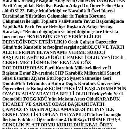
Karabük Belediye Başkan Aday Belli Oldu
SON DAKİKA : AK
Parti Zonguldak Belediye Başkan Adayı Dr. Ömer Selim Alan
oldu
DSİ 23. Bölge Müdürlüğü ve Karabük İl Özel İdaresi
Tarafından Yürütülen Çalışmalar ile Taşkın Koruma
Çalışmaları ile ilgili Toplantı ValiMustafa Yavuz Başkanlığında
Yapıldı.
Ak Parti Yenice Belediye Başkan A.Adayı Sertaş
Karakaş : “Benim doğduğum ve büyüdüğüm şehre bir vefa
borcum var “
KARABÜK GENÇ YENİCELİLER
DERNEĞİNDEN ETKİNLİK
10 Ocak Çalışan Gazeteciler
Günü’nde Karabük’te fotoğraf sergisi açıldı
ÖLÇÜ VE TARTI
ALETLERİNİN BEYANNAME VERME SÜRECİ
BAŞLADI
CAHİT ELiYİOĞLU EMEKLİ OLDU
YENİCE İL
GENEL MECLİSİNDE İNCEBACAK GÖZ
DOLDURUYOR
AK Parti Karabük Milletvekilleri ve İl
Başkanı Esnaf Ziyaretinde
CHP Karabük Milletvekili Sanayi
Sitesi Esnafını Ziyaret Etti
Topçu Siyaset Sahnesine Geri
Döndü
Milli Tekvandocu Kübra Dağlı, Karabük Üniversitesi
Öğrencileri ile Buluştu
SEÇİM TAKVİMİ BAŞLADI
MHP’NİN
OVACIK ADAY ADAYI DA BELLİ OLDU
Türkiye’nin Yerli
Otomobili TOGG KBÜ’nün Makam Aracı Oldu
KARABÜK
TİCARET VE SANAYİ ODASI BAŞKANI FATİH
ÇAPRAZ’IN BASIN AÇIKLAMASI
2024 YILININ İLK
GENEL MECLİS TOPLANTISI YAPILDI
Türker İnanoğlu
İletişim Fakültesi Öğrencilerine 4 Ödül
Sayı-116
İSMETPAŞA
GENÇLİK PLATFORMU KURULDU
İLKBAL ÖREN