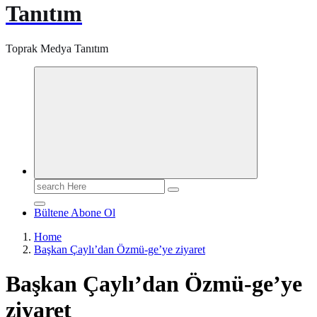
Tanıtım
Toprak Medya Tanıtım
Search
for:
Bültene Abone Ol
Home
Başkan Çaylı’dan Özmü-ge’ye ziyaret
Başkan Çaylı’dan Özmü-ge’ye
ziyaret