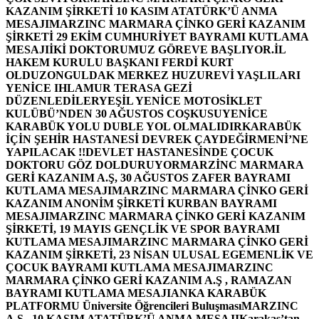
KAZANIM ŞİRKETİ 10 KASIM ATATÜRK’Ü ANMA
MESAJI
MARZINC MARMARA ÇİNKO GERİ KAZANIM
ŞİRKETİ 29 EKİM CUMHURİYET BAYRAMI KUTLAMA
MESAJI
İKİ DOKTORUMUZ GÖREVE BAŞLIYOR.
İL
HAKEM KURULU BAŞKANI FERDİ KURT
OLDU
ZONGULDAK MERKEZ HUZUREVİ YAŞLILARI
YENİCE IHLAMUR TERASA GEZİ
DÜZENLEDİLER
YEŞİL YENİCE MOTOSİKLET
KULÜBÜ’NDEN 30 AĞUSTOS COŞKUSU
YENİCE
KARABÜK YOLU DUBLE YOL OLMALIDIR
KARABÜK
İÇİN ŞEHİR HASTANESİ DEVREK ÇAYDEĞİRMENİ’NE
YAPILACAK !!
DEVLET HASTANESİNDE ÇOCUK
DOKTORU GÖZ DOLDURUYOR
MARZİNC MARMARA
GERİ KAZANIM A.Ş, 30 AĞUSTOS ZAFER BAYRAMI
KUTLAMA MESAJI
MARZINC MARMARA ÇİNKO GERİ
KAZANIM ANONİM ŞİRKETİ KURBAN BAYRAMI
MESAJI
MARZINC MARMARA ÇİNKO GERİ KAZANIM
ŞİRKETİ, 19 MAYIS GENÇLİK VE SPOR BAYRAMI
KUTLAMA MESAJI
MARZINC MARMARA ÇİNKO GERİ
KAZANIM ŞİRKETİ, 23 NİSAN ULUSAL EGEMENLİK VE
ÇOCUK BAYRAMI KUTLAMA MESAJI
MARZINC
MARMARA ÇİNKO GERİ KAZANIM A.Ş , RAMAZAN
BAYRAMI KUTLAMA MESAJI
ANKA KARABÜK
PLATFORMU Üniversite Öğrencileri Buluşması
MARZINC
A.Ş , 10 KASIM ATATÜRK’Ü ANMA MESAJI
Karakaş’tan