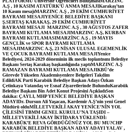
PLATFORMU Üniversite Öğrencileri Buluşması
MARZINC
A.Ş , 10 KASIM ATATÜRK’Ü ANMA MESAJI
Karakaş’tan
10 Kasım mesajı
MARZINC A.Ş , 29 EKİM CUMHURİYET
BAYRAMI MESAJI
YENİCE BELEDİYE BAŞKANI
Ş.SERTAŞ KARAKAŞ, 29 EKİM CUMHURİYET
BAYRAMI MESAJI
MARZINC A.Ş , 30 AĞUSTOS ZAFER
BAYRAMI KUTLAMA MESAJI
MARZINC A.Ş, KURBAN
BAYRAMI KUTLAMASI
MARZİNC A.Ş , 19 MAYIS
GENÇLİK ve SPOR BAYRAMI KUTLAMA
MESAJI
MARZINC A.Ş, 23 NİSAN ULUSAL EGEMENLİK
VE ÇOCUK BAYRAMI KUTLAMA MESAJI
Yenice
Belediyesi, 2024-2029 döneminin ilk meclis toplantısını Belediye
Başkanı Sertaş Karakaş başkanlığında yaptı
MARZINC A.Ş
RAMAZAN BAYRAMI KUTLAMA MESAJI
KBÜ’de
Görevde Yükselen Akademisyenlere Belgeleri Takdim
Edildi
AK Parti Karabük Belediye Başkan Adayı Özkan
Çetinkaya Vatandaş ve Esnaf Ziyaretlerinde Bulundu
Karabük
Belediye Başkanı Bin Adet Konut Projesini Açıkladı
Son
dakika: ÇAYLI, MHP YENİCE BELEDİYE BAŞKAN
ADAYI
Dr. Dursun Ali Yaşacan, Kardemir A.Ş’nin yeni Genel
Müdürü oldu
MİLLETVEKİLİ AKAY YENİCE’NİN YOL
ÇİLESİNİ TBMM GENEL KURULU’NA TAŞIDI –
MİLLETVEKİLİ AKAY İKTİDARA YÜKLENDİ:
KARABÜK’E REVA GÖRDÜĞÜNÜZ YOL BU MU?
CHP
KARABÜK BELEDİYE BAŞKAN ADAY ADAYI YALAV ,