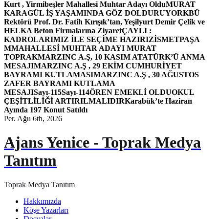
Kurt , Yirmibeşler Mahallesi Muhtar Adayı Oldu
MURAT
KARAGÜL İŞ YAŞAMINDA GÖZ DOLDURUYOR
KBÜ
Rektörü Prof. Dr. Fatih Kırışık’tan, Yeşilyurt Demir Çelik ve
HELKA Beton Firmalarına Ziyaret
ÇAYLI :
KADROLARIMIZ İLE SEÇİME HAZIRIZ
İSMETPAŞA
MMAHALLESİ MUHTAR ADAYI MURAT
TOPRAK
MARZINC A.Ş, 10 KASIM ATATÜRK’Ü ANMA
MESAJI
MARZINC A.Ş , 29 EKİM CUMHURİYET
BAYRAMI KUTLAMASI
MARZINC A.Ş , 30 AĞUSTOS
ZAFER BAYRAMI KUTLAMA
MESAJI
Sayı-115
Sayı-114
ÖREN EMEKLİ OLDU
OKUL
ÇEŞİTLİLİĞİ ARTIRILMALIDIR
Karabük’te Haziran
Ayında 197 Konut Satıldı
Per. Ağu 6th, 2026
Ajans Yenice - Toprak Medya
Tanıtım
Toprak Medya Tanıtım
Hakkımızda
Köşe Yazarları
Dosyalar