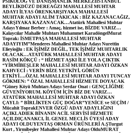
PSİKOLOG VE DANIŞMANLIK MERKEZİ
İSTANBUL
BEYLİKDÜZÜ DEREAĞZI MAHALLESİ MUHTAR
ADAYI İLYAS ÖREN
KARŞIYAKA MAHALLESİ
MUHTAR ADAYI ALİM TAKICAK : BİZ KAZANACAĞIZ,
KARŞIYAKA KAZANACAK…
Atatürk Mahallesi Muhtar
Adayı Yılmaz Berber : Amaç, hizmet ise, BİZDE VARIZ…
Kalaycılar Mahalle Muhtarı Muhammet Karadöngel
Murat
Toprak: İSMETPAŞA MAHALLESİ MUHTAR
ADAYIYIM”
Menderes Mahallesi Muhtar Adayı Nurettin
Elieyioğlu : EK İŞİMİZ DEĞİL, TEK İŞİMİZ MUHTARLIK
OLACAK…
ATATÜRK MAHALLESİ MUHTAR ADAYI
RASİM KÖKÇÜ : “ HİZMET AŞKI İLE YOLA ÇIKTIK
“
YİRMİBEŞLER MAHALLESİ MUHTAR ADAYI ÖZKAN
KAHVECİ : VERİN BİZE YETKİYİ, GÖRÜN
ETKİYİ….
ÖZAL MAHALLESİ MUHTAR ADAYI TUNCAY
GÖKMEN: ” ÖZAL MAHALLESİ HİZMETE DOYACAK
“
Güney Köyü Muhtarı Adayı Serdar Onat : GENÇLİĞİME
GÜVENİYORUM. KÖYÜM İÇİN BİZ DE VARIZ…
ATATÜRK MAHALLESİ MUHTAR ADAYI ÖZKAN
ÇAYLI: ” BİRLİKTEN GÜÇ DOĞAR”
YENİCE ve SEÇİM /
Mücahit Toprak
ENVER ÖZGÜ ADAY ADAYLIĞINI
AÇIKLADI
EK BİNANIN ACİL SERVİSİ HİZMETE
AÇILDI
ÇANAKCI, İL GENEL MECLİS ÜYESİ ADAY
ADAYI OLDU
YENTAŞ ORMAN ÜRÜNLERİ A.Ş
Turgut
Kurt , Yirmibeşler Mahallesi Muhtar Adayı Oldu
MURAT