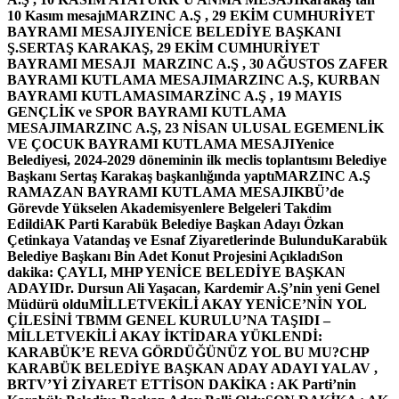
10 Kasım mesajı
MARZINC A.Ş , 29 EKİM CUMHURİYET
BAYRAMI MESAJI
YENİCE BELEDİYE BAŞKANI
Ş.SERTAŞ KARAKAŞ, 29 EKİM CUMHURİYET
BAYRAMI MESAJI
MARZINC A.Ş , 30 AĞUSTOS ZAFER
BAYRAMI KUTLAMA MESAJI
MARZINC A.Ş, KURBAN
BAYRAMI KUTLAMASI
MARZİNC A.Ş , 19 MAYIS
GENÇLİK ve SPOR BAYRAMI KUTLAMA
MESAJI
MARZINC A.Ş, 23 NİSAN ULUSAL EGEMENLİK
VE ÇOCUK BAYRAMI KUTLAMA MESAJI
Yenice
Belediyesi, 2024-2029 döneminin ilk meclis toplantısını Belediye
Başkanı Sertaş Karakaş başkanlığında yaptı
MARZINC A.Ş
RAMAZAN BAYRAMI KUTLAMA MESAJI
KBÜ’de
Görevde Yükselen Akademisyenlere Belgeleri Takdim
Edildi
AK Parti Karabük Belediye Başkan Adayı Özkan
Çetinkaya Vatandaş ve Esnaf Ziyaretlerinde Bulundu
Karabük
Belediye Başkanı Bin Adet Konut Projesini Açıkladı
Son
dakika: ÇAYLI, MHP YENİCE BELEDİYE BAŞKAN
ADAYI
Dr. Dursun Ali Yaşacan, Kardemir A.Ş’nin yeni Genel
Müdürü oldu
MİLLETVEKİLİ AKAY YENİCE’NİN YOL
ÇİLESİNİ TBMM GENEL KURULU’NA TAŞIDI –
MİLLETVEKİLİ AKAY İKTİDARA YÜKLENDİ:
KARABÜK’E REVA GÖRDÜĞÜNÜZ YOL BU MU?
CHP
KARABÜK BELEDİYE BAŞKAN ADAY ADAYI YALAV ,
BRTV’Yİ ZİYARET ETTİ
SON DAKİKA : AK Parti’nin