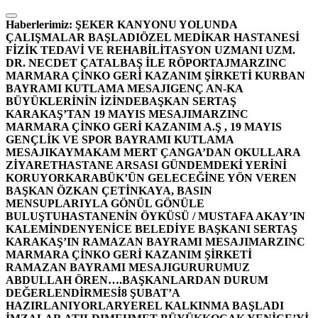
İçeriğe
atla
Haberlerimiz:
ŞEKER KANYONU YOLUNDA
ÇALIŞMALAR BAŞLADI
ÖZEL MEDİKAR HASTANESİ
FİZİK TEDAVİ VE REHABİLİTASYON UZMANI UZM.
DR. NECDET ÇATALBAŞ İLE RÖPORTAJ
MARZINC
MARMARA ÇİNKO GERİ KAZANIM ŞİRKETİ KURBAN
BAYRAMI KUTLAMA MESAJI
GENÇ AN-KA
BÜYÜKLERİNİN İZİNDE
BAŞKAN SERTAŞ
KARAKAŞ’TAN 19 MAYIS MESAJI
MARZINC
MARMARA ÇİNKO GERİ KAZANIM A.Ş , 19 MAYIS
GENÇLİK VE SPOR BAYRAMI KUTLAMA
MESAJI
KAYMAKAM MERT ÇANGA’DAN OKULLARA
ZİYARET
HASTANE ARSASI GÜNDEMDEKİ YERİNİ
KORUYOR
KARABÜK’ÜN GELECEĞİNE YÖN VEREN
BAŞKAN ÖZKAN ÇETİNKAYA, BASIN
MENSUPLARIYLA GÖNÜL GÖNÜLE
BULUŞTU
HASTANENİN ÖYKÜSÜ / MUSTAFA AKAY’IN
KALEMİNDEN
YENİCE BELEDİYE BAŞKANI SERTAŞ
KARAKAŞ’IN RAMAZAN BAYRAMI MESAJI
MARZINC
MARMARA ÇİNKO GERİ KAZANIM ŞİRKETİ
RAMAZAN BAYRAMI MESAJI
GURURUMUZ
ABDULLAH ÖREN….
BAŞKANLARDAN DURUM
DEĞERLENDİRMESİ
8 ŞUBAT’A
HAZIRLANIYORLAR
YEREL KALKINMA BAŞLADI