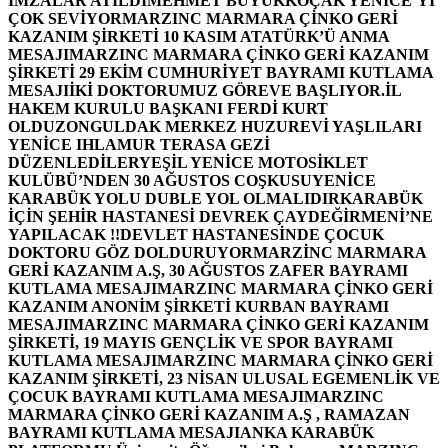
İMZALAR ATILDI
MEHMET BÜYÜKKOÇAK YENİCE’Yİ
ÇOK SEVİYOR
MARZINC MARMARA ÇİNKO GERİ
KAZANIM ŞİRKETİ 10 KASIM ATATÜRK’Ü ANMA
MESAJI
MARZINC MARMARA ÇİNKO GERİ KAZANIM
ŞİRKETİ 29 EKİM CUMHURİYET BAYRAMI KUTLAMA
MESAJI
İKİ DOKTORUMUZ GÖREVE BAŞLIYOR.
İL
HAKEM KURULU BAŞKANI FERDİ KURT
OLDU
ZONGULDAK MERKEZ HUZUREVİ YAŞLILARI
YENİCE IHLAMUR TERASA GEZİ
DÜZENLEDİLER
YEŞİL YENİCE MOTOSİKLET
KULÜBÜ’NDEN 30 AĞUSTOS COŞKUSU
YENİCE
KARABÜK YOLU DUBLE YOL OLMALIDIR
KARABÜK
İÇİN ŞEHİR HASTANESİ DEVREK ÇAYDEĞİRMENİ’NE
YAPILACAK !!
DEVLET HASTANESİNDE ÇOCUK
DOKTORU GÖZ DOLDURUYOR
MARZİNC MARMARA
GERİ KAZANIM A.Ş, 30 AĞUSTOS ZAFER BAYRAMI
KUTLAMA MESAJI
MARZINC MARMARA ÇİNKO GERİ
KAZANIM ANONİM ŞİRKETİ KURBAN BAYRAMI
MESAJI
MARZINC MARMARA ÇİNKO GERİ KAZANIM
ŞİRKETİ, 19 MAYIS GENÇLİK VE SPOR BAYRAMI
KUTLAMA MESAJI
MARZINC MARMARA ÇİNKO GERİ
KAZANIM ŞİRKETİ, 23 NİSAN ULUSAL EGEMENLİK VE
ÇOCUK BAYRAMI KUTLAMA MESAJI
MARZINC
MARMARA ÇİNKO GERİ KAZANIM A.Ş , RAMAZAN
BAYRAMI KUTLAMA MESAJI
ANKA KARABÜK