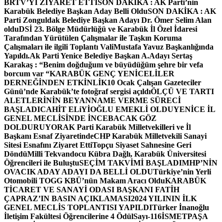
BRTV’Yİ ZİYARET ETTİ
SON DAKİKA : AK Parti’nin
Karabük Belediye Başkan Aday Belli Oldu
SON DAKİKA : AK
Parti Zonguldak Belediye Başkan Adayı Dr. Ömer Selim Alan
oldu
DSİ 23. Bölge Müdürlüğü ve Karabük İl Özel İdaresi
Tarafından Yürütülen Çalışmalar ile Taşkın Koruma
Çalışmaları ile ilgili Toplantı ValiMustafa Yavuz Başkanlığında
Yapıldı.
Ak Parti Yenice Belediye Başkan A.Adayı Sertaş
Karakaş : “Benim doğduğum ve büyüdüğüm şehre bir vefa
borcum var “
KARABÜK GENÇ YENİCELİLER
DERNEĞİNDEN ETKİNLİK
10 Ocak Çalışan Gazeteciler
Günü’nde Karabük’te fotoğraf sergisi açıldı
ÖLÇÜ VE TARTI
ALETLERİNİN BEYANNAME VERME SÜRECİ
BAŞLADI
CAHİT ELiYİOĞLU EMEKLİ OLDU
YENİCE İL
GENEL MECLİSİNDE İNCEBACAK GÖZ
DOLDURUYOR
AK Parti Karabük Milletvekilleri ve İl
Başkanı Esnaf Ziyaretinde
CHP Karabük Milletvekili Sanayi
Sitesi Esnafını Ziyaret Etti
Topçu Siyaset Sahnesine Geri
Döndü
Milli Tekvandocu Kübra Dağlı, Karabük Üniversitesi
Öğrencileri ile Buluştu
SEÇİM TAKVİMİ BAŞLADI
MHP’NİN
OVACIK ADAY ADAYI DA BELLİ OLDU
Türkiye’nin Yerli
Otomobili TOGG KBÜ’nün Makam Aracı Oldu
KARABÜK
TİCARET VE SANAYİ ODASI BAŞKANI FATİH
ÇAPRAZ’IN BASIN AÇIKLAMASI
2024 YILININ İLK
GENEL MECLİS TOPLANTISI YAPILDI
Türker İnanoğlu
İletişim Fakültesi Öğrencilerine 4 Ödül
Sayı-116
İSMETPAŞA