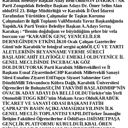
Karabük Belediye Başkan Aday Belli Oldu
SON DAKİKA : AK
Parti Zonguldak Belediye Başkan Adayı Dr. Ömer Selim Alan
oldu
DSİ 23. Bölge Müdürlüğü ve Karabük İl Özel İdaresi
Tarafından Yürütülen Çalışmalar ile Taşkın Koruma
Çalışmaları ile ilgili Toplantı ValiMustafa Yavuz Başkanlığında
Yapıldı.
Ak Parti Yenice Belediye Başkan A.Adayı Sertaş
Karakaş : “Benim doğduğum ve büyüdüğüm şehre bir vefa
borcum var “
KARABÜK GENÇ YENİCELİLER
DERNEĞİNDEN ETKİNLİK
10 Ocak Çalışan Gazeteciler
Günü’nde Karabük’te fotoğraf sergisi açıldı
ÖLÇÜ VE TARTI
ALETLERİNİN BEYANNAME VERME SÜRECİ
BAŞLADI
CAHİT ELiYİOĞLU EMEKLİ OLDU
YENİCE İL
GENEL MECLİSİNDE İNCEBACAK GÖZ
DOLDURUYOR
AK Parti Karabük Milletvekilleri ve İl
Başkanı Esnaf Ziyaretinde
CHP Karabük Milletvekili Sanayi
Sitesi Esnafını Ziyaret Etti
Topçu Siyaset Sahnesine Geri
Döndü
Milli Tekvandocu Kübra Dağlı, Karabük Üniversitesi
Öğrencileri ile Buluştu
SEÇİM TAKVİMİ BAŞLADI
MHP’NİN
OVACIK ADAY ADAYI DA BELLİ OLDU
Türkiye’nin Yerli
Otomobili TOGG KBÜ’nün Makam Aracı Oldu
KARABÜK
TİCARET VE SANAYİ ODASI BAŞKANI FATİH
ÇAPRAZ’IN BASIN AÇIKLAMASI
2024 YILININ İLK
GENEL MECLİS TOPLANTISI YAPILDI
Türker İnanoğlu
İletişim Fakültesi Öğrencilerine 4 Ödül
Sayı-116
İSMETPAŞA
GENÇLİK PLATFORMU KURULDU
İLKBAL ÖREN