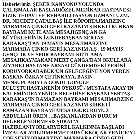
Haberlerimiz:
ŞEKER KANYONU YOLUNDA
ÇALIŞMALAR BAŞLADI
ÖZEL MEDİKAR HASTANESİ
FİZİK TEDAVİ VE REHABİLİTASYON UZMANI UZM.
DR. NECDET ÇATALBAŞ İLE RÖPORTAJ
MARZINC
MARMARA ÇİNKO GERİ KAZANIM ŞİRKETİ KURBAN
BAYRAMI KUTLAMA MESAJI
GENÇ AN-KA
BÜYÜKLERİNİN İZİNDE
BAŞKAN SERTAŞ
KARAKAŞ’TAN 19 MAYIS MESAJI
MARZINC
MARMARA ÇİNKO GERİ KAZANIM A.Ş , 19 MAYIS
GENÇLİK VE SPOR BAYRAMI KUTLAMA
MESAJI
KAYMAKAM MERT ÇANGA’DAN OKULLARA
ZİYARET
HASTANE ARSASI GÜNDEMDEKİ YERİNİ
KORUYOR
KARABÜK’ÜN GELECEĞİNE YÖN VEREN
BAŞKAN ÖZKAN ÇETİNKAYA, BASIN
MENSUPLARIYLA GÖNÜL GÖNÜLE
BULUŞTU
HASTANENİN ÖYKÜSÜ / MUSTAFA AKAY’IN
KALEMİNDEN
YENİCE BELEDİYE BAŞKANI SERTAŞ
KARAKAŞ’IN RAMAZAN BAYRAMI MESAJI
MARZINC
MARMARA ÇİNKO GERİ KAZANIM ŞİRKETİ
RAMAZAN BAYRAMI MESAJI
GURURUMUZ
ABDULLAH ÖREN….
BAŞKANLARDAN DURUM
DEĞERLENDİRMESİ
8 ŞUBAT’A
HAZIRLANIYORLAR
YEREL KALKINMA BAŞLADI
İMZALAR ATILDI
MEHMET BÜYÜKKOÇAK YENİCE’Yİ
ÇOK SEVİYOR
MARZINC MARMARA ÇİNKO GERİ