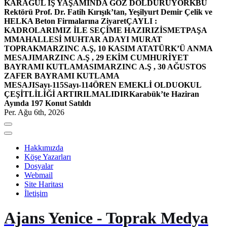
KARAGÜL İŞ YAŞAMINDA GÖZ DOLDURUYOR
KBÜ
Rektörü Prof. Dr. Fatih Kırışık’tan, Yeşilyurt Demir Çelik ve
HELKA Beton Firmalarına Ziyaret
ÇAYLI :
KADROLARIMIZ İLE SEÇİME HAZIRIZ
İSMETPAŞA
MMAHALLESİ MUHTAR ADAYI MURAT
TOPRAK
MARZINC A.Ş, 10 KASIM ATATÜRK’Ü ANMA
MESAJI
MARZINC A.Ş , 29 EKİM CUMHURİYET
BAYRAMI KUTLAMASI
MARZINC A.Ş , 30 AĞUSTOS
ZAFER BAYRAMI KUTLAMA
MESAJI
Sayı-115
Sayı-114
ÖREN EMEKLİ OLDU
OKUL
ÇEŞİTLİLİĞİ ARTIRILMALIDIR
Karabük’te Haziran
Ayında 197 Konut Satıldı
Per. Ağu 6th, 2026
Hakkımızda
Köşe Yazarları
Dosyalar
Webmail
Site Haritası
İletişim
Ajans Yenice - Toprak Medya