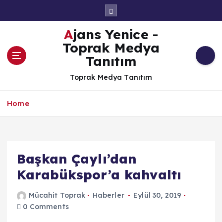
İ
ç
e
Ajans Yenice -
r
Toprak Medya
i
Tanıtım
ğ
e
Toprak Medya Tanıtım
a
t
Home
l
a
Başkan Çaylı’dan
Karabükspor’a kahvaltı
Mücahit Toprak
Haberler
Eylül 30, 2019
0 Comments