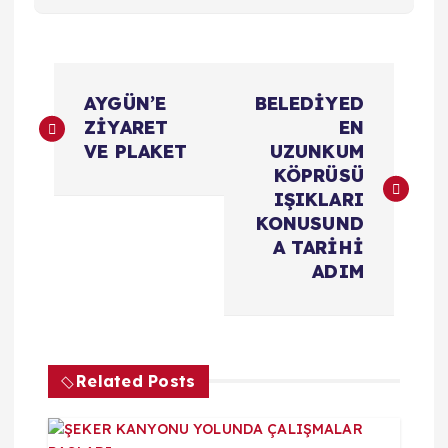
Y
AYGÜN’E
BELEDİYED
a
ZİYARET
EN
VE PLAKET
UZUNKUM
z
KÖPRÜSÜ
IŞIKLARI
ı
KONUSUND
A TARİHİ
g
ADIM
e
z
Related Posts
i