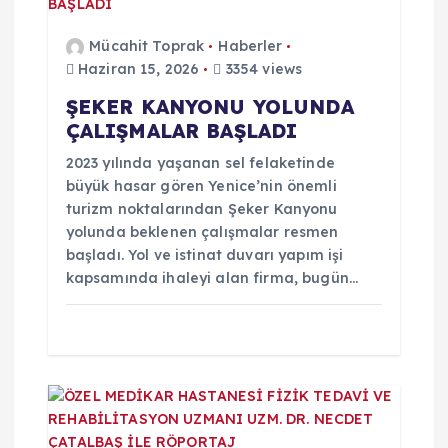
n
Mücahit Toprak
Haberler
m
Haziran 15, 2026
3354 views
ŞEKER KANYONU YOLUNDA
e
ÇALIŞMALAR BAŞLADI
s
2023 yılında yaşanan sel felaketinde
büyük hasar gören Yenice’nin önemli
turizm noktalarından Şeker Kanyonu
i
yolunda beklenen çalışmalar resmen
başladı. Yol ve istinat duvarı yapım işi
kapsamında ihaleyi alan firma, bugün…