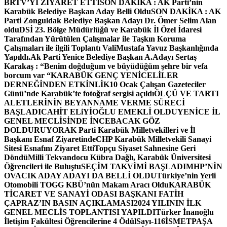
BRTV’Yİ ZİYARET ETTİ
SON DAKİKA : AK Parti’nin
Karabük Belediye Başkan Aday Belli Oldu
SON DAKİKA : AK
Parti Zonguldak Belediye Başkan Adayı Dr. Ömer Selim Alan
oldu
DSİ 23. Bölge Müdürlüğü ve Karabük İl Özel İdaresi
Tarafından Yürütülen Çalışmalar ile Taşkın Koruma
Çalışmaları ile ilgili Toplantı ValiMustafa Yavuz Başkanlığında
Yapıldı.
Ak Parti Yenice Belediye Başkan A.Adayı Sertaş
Karakaş : “Benim doğduğum ve büyüdüğüm şehre bir vefa
borcum var “
KARABÜK GENÇ YENİCELİLER
DERNEĞİNDEN ETKİNLİK
10 Ocak Çalışan Gazeteciler
Günü’nde Karabük’te fotoğraf sergisi açıldı
ÖLÇÜ VE TARTI
ALETLERİNİN BEYANNAME VERME SÜRECİ
BAŞLADI
CAHİT ELiYİOĞLU EMEKLİ OLDU
YENİCE İL
GENEL MECLİSİNDE İNCEBACAK GÖZ
DOLDURUYOR
AK Parti Karabük Milletvekilleri ve İl
Başkanı Esnaf Ziyaretinde
CHP Karabük Milletvekili Sanayi
Sitesi Esnafını Ziyaret Etti
Topçu Siyaset Sahnesine Geri
Döndü
Milli Tekvandocu Kübra Dağlı, Karabük Üniversitesi
Öğrencileri ile Buluştu
SEÇİM TAKVİMİ BAŞLADI
MHP’NİN
OVACIK ADAY ADAYI DA BELLİ OLDU
Türkiye’nin Yerli
Otomobili TOGG KBÜ’nün Makam Aracı Oldu
KARABÜK
TİCARET VE SANAYİ ODASI BAŞKANI FATİH
ÇAPRAZ’IN BASIN AÇIKLAMASI
2024 YILININ İLK
GENEL MECLİS TOPLANTISI YAPILDI
Türker İnanoğlu
İletişim Fakültesi Öğrencilerine 4 Ödül
Sayı-116
İSMETPAŞA