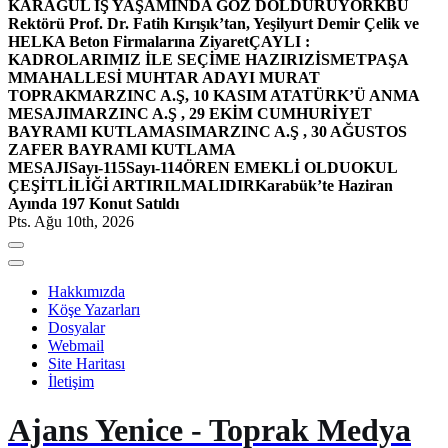
KARAGÜL İŞ YAŞAMINDA GÖZ DOLDURUYOR
KBÜ
Rektörü Prof. Dr. Fatih Kırışık’tan, Yeşilyurt Demir Çelik ve
HELKA Beton Firmalarına Ziyaret
ÇAYLI :
KADROLARIMIZ İLE SEÇİME HAZIRIZ
İSMETPAŞA
MMAHALLESİ MUHTAR ADAYI MURAT
TOPRAK
MARZINC A.Ş, 10 KASIM ATATÜRK’Ü ANMA
MESAJI
MARZINC A.Ş , 29 EKİM CUMHURİYET
BAYRAMI KUTLAMASI
MARZINC A.Ş , 30 AĞUSTOS
ZAFER BAYRAMI KUTLAMA
MESAJI
Sayı-115
Sayı-114
ÖREN EMEKLİ OLDU
OKUL
ÇEŞİTLİLİĞİ ARTIRILMALIDIR
Karabük’te Haziran
Ayında 197 Konut Satıldı
Pts. Ağu 10th, 2026
Hakkımızda
Köşe Yazarları
Dosyalar
Webmail
Site Haritası
İletişim
Ajans Yenice - Toprak Medya