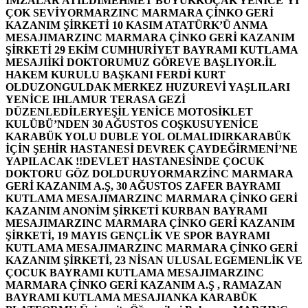
İMZALAR ATILDI
MEHMET BÜYÜKKOÇAK YENİCE’Yİ
ÇOK SEVİYOR
MARZINC MARMARA ÇİNKO GERİ
KAZANIM ŞİRKETİ 10 KASIM ATATÜRK’Ü ANMA
MESAJI
MARZINC MARMARA ÇİNKO GERİ KAZANIM
ŞİRKETİ 29 EKİM CUMHURİYET BAYRAMI KUTLAMA
MESAJI
İKİ DOKTORUMUZ GÖREVE BAŞLIYOR.
İL
HAKEM KURULU BAŞKANI FERDİ KURT
OLDU
ZONGULDAK MERKEZ HUZUREVİ YAŞLILARI
YENİCE IHLAMUR TERASA GEZİ
DÜZENLEDİLER
YEŞİL YENİCE MOTOSİKLET
KULÜBÜ’NDEN 30 AĞUSTOS COŞKUSU
YENİCE
KARABÜK YOLU DUBLE YOL OLMALIDIR
KARABÜK
İÇİN ŞEHİR HASTANESİ DEVREK ÇAYDEĞİRMENİ’NE
YAPILACAK !!
DEVLET HASTANESİNDE ÇOCUK
DOKTORU GÖZ DOLDURUYOR
MARZİNC MARMARA
GERİ KAZANIM A.Ş, 30 AĞUSTOS ZAFER BAYRAMI
KUTLAMA MESAJI
MARZINC MARMARA ÇİNKO GERİ
KAZANIM ANONİM ŞİRKETİ KURBAN BAYRAMI
MESAJI
MARZINC MARMARA ÇİNKO GERİ KAZANIM
ŞİRKETİ, 19 MAYIS GENÇLİK VE SPOR BAYRAMI
KUTLAMA MESAJI
MARZINC MARMARA ÇİNKO GERİ
KAZANIM ŞİRKETİ, 23 NİSAN ULUSAL EGEMENLİK VE
ÇOCUK BAYRAMI KUTLAMA MESAJI
MARZINC
MARMARA ÇİNKO GERİ KAZANIM A.Ş , RAMAZAN
BAYRAMI KUTLAMA MESAJI
ANKA KARABÜK