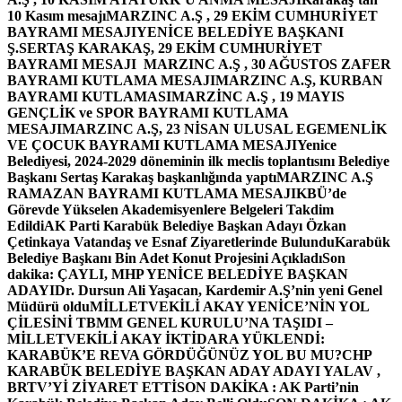
10 Kasım mesajı
MARZINC A.Ş , 29 EKİM CUMHURİYET
BAYRAMI MESAJI
YENİCE BELEDİYE BAŞKANI
Ş.SERTAŞ KARAKAŞ, 29 EKİM CUMHURİYET
BAYRAMI MESAJI
MARZINC A.Ş , 30 AĞUSTOS ZAFER
BAYRAMI KUTLAMA MESAJI
MARZINC A.Ş, KURBAN
BAYRAMI KUTLAMASI
MARZİNC A.Ş , 19 MAYIS
GENÇLİK ve SPOR BAYRAMI KUTLAMA
MESAJI
MARZINC A.Ş, 23 NİSAN ULUSAL EGEMENLİK
VE ÇOCUK BAYRAMI KUTLAMA MESAJI
Yenice
Belediyesi, 2024-2029 döneminin ilk meclis toplantısını Belediye
Başkanı Sertaş Karakaş başkanlığında yaptı
MARZINC A.Ş
RAMAZAN BAYRAMI KUTLAMA MESAJI
KBÜ’de
Görevde Yükselen Akademisyenlere Belgeleri Takdim
Edildi
AK Parti Karabük Belediye Başkan Adayı Özkan
Çetinkaya Vatandaş ve Esnaf Ziyaretlerinde Bulundu
Karabük
Belediye Başkanı Bin Adet Konut Projesini Açıkladı
Son
dakika: ÇAYLI, MHP YENİCE BELEDİYE BAŞKAN
ADAYI
Dr. Dursun Ali Yaşacan, Kardemir A.Ş’nin yeni Genel
Müdürü oldu
MİLLETVEKİLİ AKAY YENİCE’NİN YOL
ÇİLESİNİ TBMM GENEL KURULU’NA TAŞIDI –
MİLLETVEKİLİ AKAY İKTİDARA YÜKLENDİ:
KARABÜK’E REVA GÖRDÜĞÜNÜZ YOL BU MU?
CHP
KARABÜK BELEDİYE BAŞKAN ADAY ADAYI YALAV ,
BRTV’Yİ ZİYARET ETTİ
SON DAKİKA : AK Parti’nin