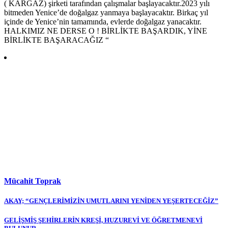
( KARGAZ) şirketi tarafından çalışmalar başlayacaktır.2023 yılı
bitmeden Yenice’de doğalgaz yanmaya başlayacaktır. Birkaç yıl
içinde de Yenice’nin tamamında, evlerde doğalgaz yanacaktır.
HALKIMIZ NE DERSE O ! BİRLİKTE BAŞARDIK, YİNE
BİRLİKTE BAŞARACAĞIZ “
Mücahit Toprak
Yazı
AKAY; “GENÇLERİMİZİN UMUTLARINI YENİDEN YEŞERTECEĞİZ”
gezinmesi
GELİŞMİŞ ŞEHİRLERİN KREŞİ, HUZUREVİ VE ÖĞRETMENEVİ