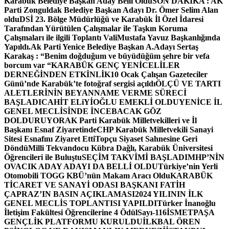
Karabük Belediye Başkan Aday Belli Oldu
SON DAKİKA : AK
Parti Zonguldak Belediye Başkan Adayı Dr. Ömer Selim Alan
oldu
DSİ 23. Bölge Müdürlüğü ve Karabük İl Özel İdaresi
Tarafından Yürütülen Çalışmalar ile Taşkın Koruma
Çalışmaları ile ilgili Toplantı ValiMustafa Yavuz Başkanlığında
Yapıldı.
Ak Parti Yenice Belediye Başkan A.Adayı Sertaş
Karakaş : “Benim doğduğum ve büyüdüğüm şehre bir vefa
borcum var “
KARABÜK GENÇ YENİCELİLER
DERNEĞİNDEN ETKİNLİK
10 Ocak Çalışan Gazeteciler
Günü’nde Karabük’te fotoğraf sergisi açıldı
ÖLÇÜ VE TARTI
ALETLERİNİN BEYANNAME VERME SÜRECİ
BAŞLADI
CAHİT ELiYİOĞLU EMEKLİ OLDU
YENİCE İL
GENEL MECLİSİNDE İNCEBACAK GÖZ
DOLDURUYOR
AK Parti Karabük Milletvekilleri ve İl
Başkanı Esnaf Ziyaretinde
CHP Karabük Milletvekili Sanayi
Sitesi Esnafını Ziyaret Etti
Topçu Siyaset Sahnesine Geri
Döndü
Milli Tekvandocu Kübra Dağlı, Karabük Üniversitesi
Öğrencileri ile Buluştu
SEÇİM TAKVİMİ BAŞLADI
MHP’NİN
OVACIK ADAY ADAYI DA BELLİ OLDU
Türkiye’nin Yerli
Otomobili TOGG KBÜ’nün Makam Aracı Oldu
KARABÜK
TİCARET VE SANAYİ ODASI BAŞKANI FATİH
ÇAPRAZ’IN BASIN AÇIKLAMASI
2024 YILININ İLK
GENEL MECLİS TOPLANTISI YAPILDI
Türker İnanoğlu
İletişim Fakültesi Öğrencilerine 4 Ödül
Sayı-116
İSMETPAŞA
GENÇLİK PLATFORMU KURULDU
İLKBAL ÖREN