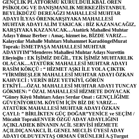
GENÇLİK PLATFORMU KURULDU
İLKBAL ÖREN
PSİKOLOG VE DANIŞMANLIK MERKEZİ
İSTANBUL
BEYLİKDÜZÜ DEREAĞZI MAHALLESİ MUHTAR
ADAYI İLYAS ÖREN
KARŞIYAKA MAHALLESİ
MUHTAR ADAYI ALİM TAKICAK : BİZ KAZANACAĞIZ,
KARŞIYAKA KAZANACAK…
Atatürk Mahallesi Muhtar
Adayı Yılmaz Berber : Amaç, hizmet ise, BİZDE VARIZ…
Kalaycılar Mahalle Muhtarı Muhammet Karadöngel
Murat
Toprak: İSMETPAŞA MAHALLESİ MUHTAR
ADAYIYIM”
Menderes Mahallesi Muhtar Adayı Nurettin
Elieyioğlu : EK İŞİMİZ DEĞİL, TEK İŞİMİZ MUHTARLIK
OLACAK…
ATATÜRK MAHALLESİ MUHTAR ADAYI
RASİM KÖKÇÜ : “ HİZMET AŞKI İLE YOLA ÇIKTIK
“
YİRMİBEŞLER MAHALLESİ MUHTAR ADAYI ÖZKAN
KAHVECİ : VERİN BİZE YETKİYİ, GÖRÜN
ETKİYİ….
ÖZAL MAHALLESİ MUHTAR ADAYI TUNCAY
GÖKMEN: ” ÖZAL MAHALLESİ HİZMETE DOYACAK
“
Güney Köyü Muhtarı Adayı Serdar Onat : GENÇLİĞİME
GÜVENİYORUM. KÖYÜM İÇİN BİZ DE VARIZ…
ATATÜRK MAHALLESİ MUHTAR ADAYI ÖZKAN
ÇAYLI: ” BİRLİKTEN GÜÇ DOĞAR”
YENİCE ve SEÇİM /
Mücahit Toprak
ENVER ÖZGÜ ADAY ADAYLIĞINI
AÇIKLADI
EK BİNANIN ACİL SERVİSİ HİZMETE
AÇILDI
ÇANAKCI, İL GENEL MECLİS ÜYESİ ADAY
ADAYI OLDU
YENTAŞ ORMAN ÜRÜNLERİ A.Ş
Turgut