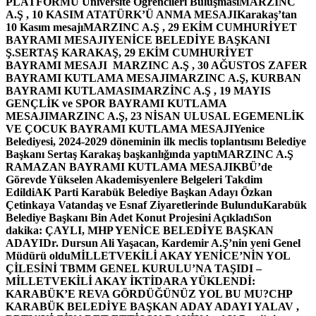
PLATFORMU Üniversite Öğrencileri Buluşması
MARZINC
A.Ş , 10 KASIM ATATÜRK’Ü ANMA MESAJI
Karakaş’tan
10 Kasım mesajı
MARZINC A.Ş , 29 EKİM CUMHURİYET
BAYRAMI MESAJI
YENİCE BELEDİYE BAŞKANI
Ş.SERTAŞ KARAKAŞ, 29 EKİM CUMHURİYET
BAYRAMI MESAJI
MARZINC A.Ş , 30 AĞUSTOS ZAFER
BAYRAMI KUTLAMA MESAJI
MARZINC A.Ş, KURBAN
BAYRAMI KUTLAMASI
MARZİNC A.Ş , 19 MAYIS
GENÇLİK ve SPOR BAYRAMI KUTLAMA
MESAJI
MARZINC A.Ş, 23 NİSAN ULUSAL EGEMENLİK
VE ÇOCUK BAYRAMI KUTLAMA MESAJI
Yenice
Belediyesi, 2024-2029 döneminin ilk meclis toplantısını Belediye
Başkanı Sertaş Karakaş başkanlığında yaptı
MARZINC A.Ş
RAMAZAN BAYRAMI KUTLAMA MESAJI
KBÜ’de
Görevde Yükselen Akademisyenlere Belgeleri Takdim
Edildi
AK Parti Karabük Belediye Başkan Adayı Özkan
Çetinkaya Vatandaş ve Esnaf Ziyaretlerinde Bulundu
Karabük
Belediye Başkanı Bin Adet Konut Projesini Açıkladı
Son
dakika: ÇAYLI, MHP YENİCE BELEDİYE BAŞKAN
ADAYI
Dr. Dursun Ali Yaşacan, Kardemir A.Ş’nin yeni Genel
Müdürü oldu
MİLLETVEKİLİ AKAY YENİCE’NİN YOL
ÇİLESİNİ TBMM GENEL KURULU’NA TAŞIDI –
MİLLETVEKİLİ AKAY İKTİDARA YÜKLENDİ:
KARABÜK’E REVA GÖRDÜĞÜNÜZ YOL BU MU?
CHP
KARABÜK BELEDİYE BAŞKAN ADAY ADAYI YALAV ,