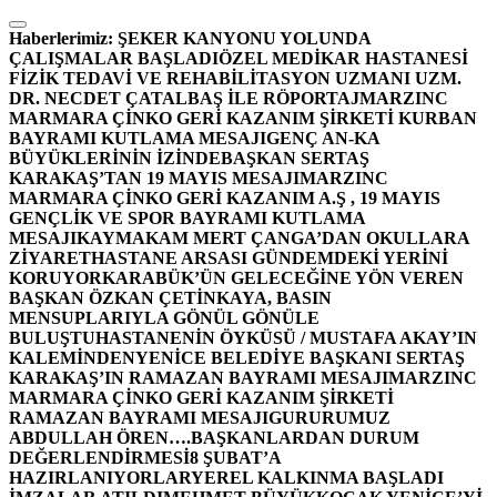
İçeriğe
atla
Haberlerimiz:
ŞEKER KANYONU YOLUNDA
ÇALIŞMALAR BAŞLADI
ÖZEL MEDİKAR HASTANESİ
FİZİK TEDAVİ VE REHABİLİTASYON UZMANI UZM.
DR. NECDET ÇATALBAŞ İLE RÖPORTAJ
MARZINC
MARMARA ÇİNKO GERİ KAZANIM ŞİRKETİ KURBAN
BAYRAMI KUTLAMA MESAJI
GENÇ AN-KA
BÜYÜKLERİNİN İZİNDE
BAŞKAN SERTAŞ
KARAKAŞ’TAN 19 MAYIS MESAJI
MARZINC
MARMARA ÇİNKO GERİ KAZANIM A.Ş , 19 MAYIS
GENÇLİK VE SPOR BAYRAMI KUTLAMA
MESAJI
KAYMAKAM MERT ÇANGA’DAN OKULLARA
ZİYARET
HASTANE ARSASI GÜNDEMDEKİ YERİNİ
KORUYOR
KARABÜK’ÜN GELECEĞİNE YÖN VEREN
BAŞKAN ÖZKAN ÇETİNKAYA, BASIN
MENSUPLARIYLA GÖNÜL GÖNÜLE
BULUŞTU
HASTANENİN ÖYKÜSÜ / MUSTAFA AKAY’IN
KALEMİNDEN
YENİCE BELEDİYE BAŞKANI SERTAŞ
KARAKAŞ’IN RAMAZAN BAYRAMI MESAJI
MARZINC
MARMARA ÇİNKO GERİ KAZANIM ŞİRKETİ
RAMAZAN BAYRAMI MESAJI
GURURUMUZ
ABDULLAH ÖREN….
BAŞKANLARDAN DURUM
DEĞERLENDİRMESİ
8 ŞUBAT’A
HAZIRLANIYORLAR
YEREL KALKINMA BAŞLADI