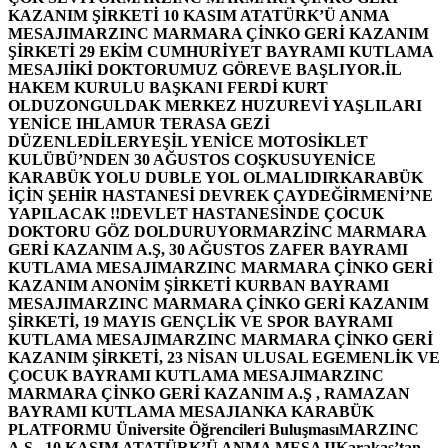
KAZANIM ŞİRKETİ 10 KASIM ATATÜRK’Ü ANMA
MESAJI
MARZINC MARMARA ÇİNKO GERİ KAZANIM
ŞİRKETİ 29 EKİM CUMHURİYET BAYRAMI KUTLAMA
MESAJI
İKİ DOKTORUMUZ GÖREVE BAŞLIYOR.
İL
HAKEM KURULU BAŞKANI FERDİ KURT
OLDU
ZONGULDAK MERKEZ HUZUREVİ YAŞLILARI
YENİCE IHLAMUR TERASA GEZİ
DÜZENLEDİLER
YEŞİL YENİCE MOTOSİKLET
KULÜBÜ’NDEN 30 AĞUSTOS COŞKUSU
YENİCE
KARABÜK YOLU DUBLE YOL OLMALIDIR
KARABÜK
İÇİN ŞEHİR HASTANESİ DEVREK ÇAYDEĞİRMENİ’NE
YAPILACAK !!
DEVLET HASTANESİNDE ÇOCUK
DOKTORU GÖZ DOLDURUYOR
MARZİNC MARMARA
GERİ KAZANIM A.Ş, 30 AĞUSTOS ZAFER BAYRAMI
KUTLAMA MESAJI
MARZINC MARMARA ÇİNKO GERİ
KAZANIM ANONİM ŞİRKETİ KURBAN BAYRAMI
MESAJI
MARZINC MARMARA ÇİNKO GERİ KAZANIM
ŞİRKETİ, 19 MAYIS GENÇLİK VE SPOR BAYRAMI
KUTLAMA MESAJI
MARZINC MARMARA ÇİNKO GERİ
KAZANIM ŞİRKETİ, 23 NİSAN ULUSAL EGEMENLİK VE
ÇOCUK BAYRAMI KUTLAMA MESAJI
MARZINC
MARMARA ÇİNKO GERİ KAZANIM A.Ş , RAMAZAN
BAYRAMI KUTLAMA MESAJI
ANKA KARABÜK
PLATFORMU Üniversite Öğrencileri Buluşması
MARZINC
A.Ş , 10 KASIM ATATÜRK’Ü ANMA MESAJI
Karakaş’tan