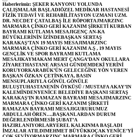
Haberlerimiz:
ŞEKER KANYONU YOLUNDA
ÇALIŞMALAR BAŞLADI
ÖZEL MEDİKAR HASTANESİ
FİZİK TEDAVİ VE REHABİLİTASYON UZMANI UZM.
DR. NECDET ÇATALBAŞ İLE RÖPORTAJ
MARZINC
MARMARA ÇİNKO GERİ KAZANIM ŞİRKETİ KURBAN
BAYRAMI KUTLAMA MESAJI
GENÇ AN-KA
BÜYÜKLERİNİN İZİNDE
BAŞKAN SERTAŞ
KARAKAŞ’TAN 19 MAYIS MESAJI
MARZINC
MARMARA ÇİNKO GERİ KAZANIM A.Ş , 19 MAYIS
GENÇLİK VE SPOR BAYRAMI KUTLAMA
MESAJI
KAYMAKAM MERT ÇANGA’DAN OKULLARA
ZİYARET
HASTANE ARSASI GÜNDEMDEKİ YERİNİ
KORUYOR
KARABÜK’ÜN GELECEĞİNE YÖN VEREN
BAŞKAN ÖZKAN ÇETİNKAYA, BASIN
MENSUPLARIYLA GÖNÜL GÖNÜLE
BULUŞTU
HASTANENİN ÖYKÜSÜ / MUSTAFA AKAY’IN
KALEMİNDEN
YENİCE BELEDİYE BAŞKANI SERTAŞ
KARAKAŞ’IN RAMAZAN BAYRAMI MESAJI
MARZINC
MARMARA ÇİNKO GERİ KAZANIM ŞİRKETİ
RAMAZAN BAYRAMI MESAJI
GURURUMUZ
ABDULLAH ÖREN….
BAŞKANLARDAN DURUM
DEĞERLENDİRMESİ
8 ŞUBAT’A
HAZIRLANIYORLAR
YEREL KALKINMA BAŞLADI
İMZALAR ATILDI
MEHMET BÜYÜKKOÇAK YENİCE’Yİ
ÇOK SEVİYOR
MARZINC MARMARA ÇİNKO GERİ