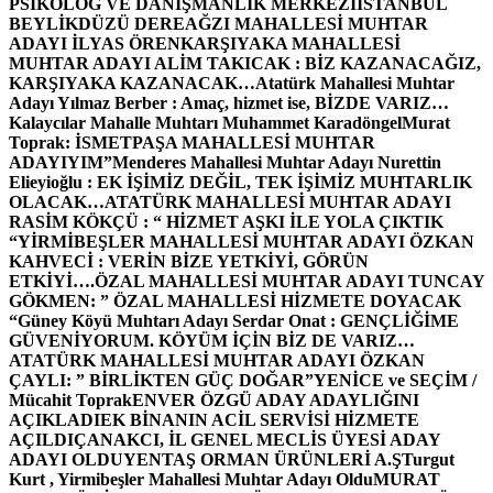
PSİKOLOG VE DANIŞMANLIK MERKEZİ
İSTANBUL
BEYLİKDÜZÜ DEREAĞZI MAHALLESİ MUHTAR
ADAYI İLYAS ÖREN
KARŞIYAKA MAHALLESİ
MUHTAR ADAYI ALİM TAKICAK : BİZ KAZANACAĞIZ,
KARŞIYAKA KAZANACAK…
Atatürk Mahallesi Muhtar
Adayı Yılmaz Berber : Amaç, hizmet ise, BİZDE VARIZ…
Kalaycılar Mahalle Muhtarı Muhammet Karadöngel
Murat
Toprak: İSMETPAŞA MAHALLESİ MUHTAR
ADAYIYIM”
Menderes Mahallesi Muhtar Adayı Nurettin
Elieyioğlu : EK İŞİMİZ DEĞİL, TEK İŞİMİZ MUHTARLIK
OLACAK…
ATATÜRK MAHALLESİ MUHTAR ADAYI
RASİM KÖKÇÜ : “ HİZMET AŞKI İLE YOLA ÇIKTIK
“
YİRMİBEŞLER MAHALLESİ MUHTAR ADAYI ÖZKAN
KAHVECİ : VERİN BİZE YETKİYİ, GÖRÜN
ETKİYİ….
ÖZAL MAHALLESİ MUHTAR ADAYI TUNCAY
GÖKMEN: ” ÖZAL MAHALLESİ HİZMETE DOYACAK
“
Güney Köyü Muhtarı Adayı Serdar Onat : GENÇLİĞİME
GÜVENİYORUM. KÖYÜM İÇİN BİZ DE VARIZ…
ATATÜRK MAHALLESİ MUHTAR ADAYI ÖZKAN
ÇAYLI: ” BİRLİKTEN GÜÇ DOĞAR”
YENİCE ve SEÇİM /
Mücahit Toprak
ENVER ÖZGÜ ADAY ADAYLIĞINI
AÇIKLADI
EK BİNANIN ACİL SERVİSİ HİZMETE
AÇILDI
ÇANAKCI, İL GENEL MECLİS ÜYESİ ADAY
ADAYI OLDU
YENTAŞ ORMAN ÜRÜNLERİ A.Ş
Turgut
Kurt , Yirmibeşler Mahallesi Muhtar Adayı Oldu
MURAT