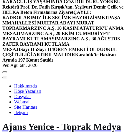
KARAGÜL İŞ YAŞAMINDA GÖZ DOLDURUYOR
KBÜ
Rektörü Prof. Dr. Fatih Kırışık’tan, Yeşilyurt Demir Çelik ve
HELKA Beton Firmalarına Ziyaret
ÇAYLI :
KADROLARIMIZ İLE SEÇİME HAZIRIZ
İSMETPAŞA
MMAHALLESİ MUHTAR ADAYI MURAT
TOPRAK
MARZINC A.Ş, 10 KASIM ATATÜRK’Ü ANMA
MESAJI
MARZINC A.Ş , 29 EKİM CUMHURİYET
BAYRAMI KUTLAMASI
MARZINC A.Ş , 30 AĞUSTOS
ZAFER BAYRAMI KUTLAMA
MESAJI
Sayı-115
Sayı-114
ÖREN EMEKLİ OLDU
OKUL
ÇEŞİTLİLİĞİ ARTIRILMALIDIR
Karabük’te Haziran
Ayında 197 Konut Satıldı
Per. Ağu 6th, 2026
Hakkımızda
Köşe Yazarları
Dosyalar
Webmail
Site Haritası
İletişim
Ajans Yenice - Toprak Medya