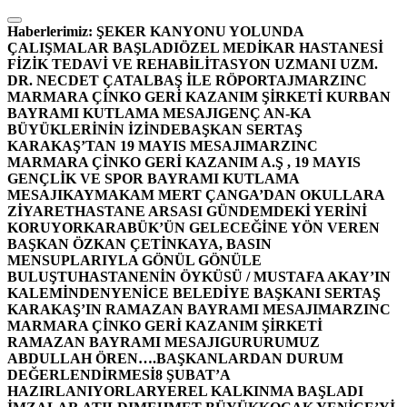
İçeriğe
atla
Haberlerimiz:
ŞEKER KANYONU YOLUNDA
ÇALIŞMALAR BAŞLADI
ÖZEL MEDİKAR HASTANESİ
FİZİK TEDAVİ VE REHABİLİTASYON UZMANI UZM.
DR. NECDET ÇATALBAŞ İLE RÖPORTAJ
MARZINC
MARMARA ÇİNKO GERİ KAZANIM ŞİRKETİ KURBAN
BAYRAMI KUTLAMA MESAJI
GENÇ AN-KA
BÜYÜKLERİNİN İZİNDE
BAŞKAN SERTAŞ
KARAKAŞ’TAN 19 MAYIS MESAJI
MARZINC
MARMARA ÇİNKO GERİ KAZANIM A.Ş , 19 MAYIS
GENÇLİK VE SPOR BAYRAMI KUTLAMA
MESAJI
KAYMAKAM MERT ÇANGA’DAN OKULLARA
ZİYARET
HASTANE ARSASI GÜNDEMDEKİ YERİNİ
KORUYOR
KARABÜK’ÜN GELECEĞİNE YÖN VEREN
BAŞKAN ÖZKAN ÇETİNKAYA, BASIN
MENSUPLARIYLA GÖNÜL GÖNÜLE
BULUŞTU
HASTANENİN ÖYKÜSÜ / MUSTAFA AKAY’IN
KALEMİNDEN
YENİCE BELEDİYE BAŞKANI SERTAŞ
KARAKAŞ’IN RAMAZAN BAYRAMI MESAJI
MARZINC
MARMARA ÇİNKO GERİ KAZANIM ŞİRKETİ
RAMAZAN BAYRAMI MESAJI
GURURUMUZ
ABDULLAH ÖREN….
BAŞKANLARDAN DURUM
DEĞERLENDİRMESİ
8 ŞUBAT’A
HAZIRLANIYORLAR
YEREL KALKINMA BAŞLADI