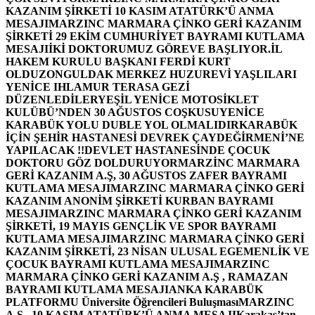
KAZANIM ŞİRKETİ 10 KASIM ATATÜRK’Ü ANMA
MESAJI
MARZINC MARMARA ÇİNKO GERİ KAZANIM
ŞİRKETİ 29 EKİM CUMHURİYET BAYRAMI KUTLAMA
MESAJI
İKİ DOKTORUMUZ GÖREVE BAŞLIYOR.
İL
HAKEM KURULU BAŞKANI FERDİ KURT
OLDU
ZONGULDAK MERKEZ HUZUREVİ YAŞLILARI
YENİCE IHLAMUR TERASA GEZİ
DÜZENLEDİLER
YEŞİL YENİCE MOTOSİKLET
KULÜBÜ’NDEN 30 AĞUSTOS COŞKUSU
YENİCE
KARABÜK YOLU DUBLE YOL OLMALIDIR
KARABÜK
İÇİN ŞEHİR HASTANESİ DEVREK ÇAYDEĞİRMENİ’NE
YAPILACAK !!
DEVLET HASTANESİNDE ÇOCUK
DOKTORU GÖZ DOLDURUYOR
MARZİNC MARMARA
GERİ KAZANIM A.Ş, 30 AĞUSTOS ZAFER BAYRAMI
KUTLAMA MESAJI
MARZINC MARMARA ÇİNKO GERİ
KAZANIM ANONİM ŞİRKETİ KURBAN BAYRAMI
MESAJI
MARZINC MARMARA ÇİNKO GERİ KAZANIM
ŞİRKETİ, 19 MAYIS GENÇLİK VE SPOR BAYRAMI
KUTLAMA MESAJI
MARZINC MARMARA ÇİNKO GERİ
KAZANIM ŞİRKETİ, 23 NİSAN ULUSAL EGEMENLİK VE
ÇOCUK BAYRAMI KUTLAMA MESAJI
MARZINC
MARMARA ÇİNKO GERİ KAZANIM A.Ş , RAMAZAN
BAYRAMI KUTLAMA MESAJI
ANKA KARABÜK
PLATFORMU Üniversite Öğrencileri Buluşması
MARZINC
A.Ş , 10 KASIM ATATÜRK’Ü ANMA MESAJI
Karakaş’tan