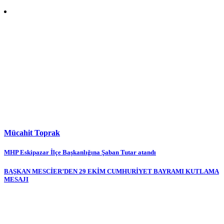
Mücahit Toprak
Yazı
MHP Eskipazar İlçe Başkanlığına Şaban Tutar atandı
gezinmesi
BAŞKAN MESCİER’DEN 29 EKİM CUMHURİYET BAYRAMI KUTLAMA
MESAJI