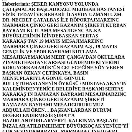
Haberlerimiz:
ŞEKER KANYONU YOLUNDA
ÇALIŞMALAR BAŞLADI
ÖZEL MEDİKAR HASTANESİ
FİZİK TEDAVİ VE REHABİLİTASYON UZMANI UZM.
DR. NECDET ÇATALBAŞ İLE RÖPORTAJ
MARZINC
MARMARA ÇİNKO GERİ KAZANIM ŞİRKETİ KURBAN
BAYRAMI KUTLAMA MESAJI
GENÇ AN-KA
BÜYÜKLERİNİN İZİNDE
BAŞKAN SERTAŞ
KARAKAŞ’TAN 19 MAYIS MESAJI
MARZINC
MARMARA ÇİNKO GERİ KAZANIM A.Ş , 19 MAYIS
GENÇLİK VE SPOR BAYRAMI KUTLAMA
MESAJI
KAYMAKAM MERT ÇANGA’DAN OKULLARA
ZİYARET
HASTANE ARSASI GÜNDEMDEKİ YERİNİ
KORUYOR
KARABÜK’ÜN GELECEĞİNE YÖN VEREN
BAŞKAN ÖZKAN ÇETİNKAYA, BASIN
MENSUPLARIYLA GÖNÜL GÖNÜLE
BULUŞTU
HASTANENİN ÖYKÜSÜ / MUSTAFA AKAY’IN
KALEMİNDEN
YENİCE BELEDİYE BAŞKANI SERTAŞ
KARAKAŞ’IN RAMAZAN BAYRAMI MESAJI
MARZINC
MARMARA ÇİNKO GERİ KAZANIM ŞİRKETİ
RAMAZAN BAYRAMI MESAJI
GURURUMUZ
ABDULLAH ÖREN….
BAŞKANLARDAN DURUM
DEĞERLENDİRMESİ
8 ŞUBAT’A
HAZIRLANIYORLAR
YEREL KALKINMA BAŞLADI
İMZALAR ATILDI
MEHMET BÜYÜKKOÇAK YENİCE’Yİ
ÇOK SEVİYOR
MARZINC MARMARA ÇİNKO GERİ