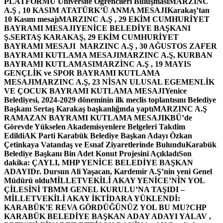
PLATFORMU Üniversite Öğrencileri Buluşması
MARZINC
A.Ş , 10 KASIM ATATÜRK’Ü ANMA MESAJI
Karakaş’tan
10 Kasım mesajı
MARZINC A.Ş , 29 EKİM CUMHURİYET
BAYRAMI MESAJI
YENİCE BELEDİYE BAŞKANI
Ş.SERTAŞ KARAKAŞ, 29 EKİM CUMHURİYET
BAYRAMI MESAJI
MARZINC A.Ş , 30 AĞUSTOS ZAFER
BAYRAMI KUTLAMA MESAJI
MARZINC A.Ş, KURBAN
BAYRAMI KUTLAMASI
MARZİNC A.Ş , 19 MAYIS
GENÇLİK ve SPOR BAYRAMI KUTLAMA
MESAJI
MARZINC A.Ş, 23 NİSAN ULUSAL EGEMENLİK
VE ÇOCUK BAYRAMI KUTLAMA MESAJI
Yenice
Belediyesi, 2024-2029 döneminin ilk meclis toplantısını Belediye
Başkanı Sertaş Karakaş başkanlığında yaptı
MARZINC A.Ş
RAMAZAN BAYRAMI KUTLAMA MESAJI
KBÜ’de
Görevde Yükselen Akademisyenlere Belgeleri Takdim
Edildi
AK Parti Karabük Belediye Başkan Adayı Özkan
Çetinkaya Vatandaş ve Esnaf Ziyaretlerinde Bulundu
Karabük
Belediye Başkanı Bin Adet Konut Projesini Açıkladı
Son
dakika: ÇAYLI, MHP YENİCE BELEDİYE BAŞKAN
ADAYI
Dr. Dursun Ali Yaşacan, Kardemir A.Ş’nin yeni Genel
Müdürü oldu
MİLLETVEKİLİ AKAY YENİCE’NİN YOL
ÇİLESİNİ TBMM GENEL KURULU’NA TAŞIDI –
MİLLETVEKİLİ AKAY İKTİDARA YÜKLENDİ:
KARABÜK’E REVA GÖRDÜĞÜNÜZ YOL BU MU?
CHP
KARABÜK BELEDİYE BAŞKAN ADAY ADAYI YALAV ,