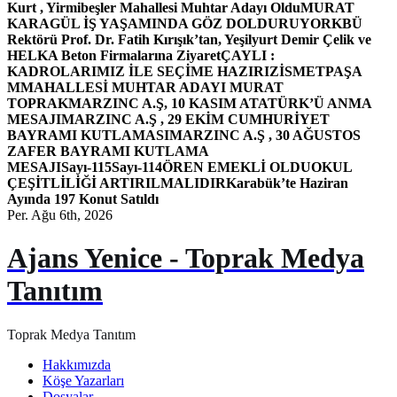
Kurt , Yirmibeşler Mahallesi Muhtar Adayı Oldu
MURAT
KARAGÜL İŞ YAŞAMINDA GÖZ DOLDURUYOR
KBÜ
Rektörü Prof. Dr. Fatih Kırışık’tan, Yeşilyurt Demir Çelik ve
HELKA Beton Firmalarına Ziyaret
ÇAYLI :
KADROLARIMIZ İLE SEÇİME HAZIRIZ
İSMETPAŞA
MMAHALLESİ MUHTAR ADAYI MURAT
TOPRAK
MARZINC A.Ş, 10 KASIM ATATÜRK’Ü ANMA
MESAJI
MARZINC A.Ş , 29 EKİM CUMHURİYET
BAYRAMI KUTLAMASI
MARZINC A.Ş , 30 AĞUSTOS
ZAFER BAYRAMI KUTLAMA
MESAJI
Sayı-115
Sayı-114
ÖREN EMEKLİ OLDU
OKUL
ÇEŞİTLİLİĞİ ARTIRILMALIDIR
Karabük’te Haziran
Ayında 197 Konut Satıldı
Per. Ağu 6th, 2026
Ajans Yenice - Toprak Medya
Tanıtım
Toprak Medya Tanıtım
Hakkımızda
Köşe Yazarları
Dosyalar