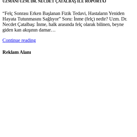
UZMANI UZM. DR. NECDET ÇATALBAŞ İLE RÖPORTAJ
“Felç Sonrası Erken Başlanan Fizik Tedavi, Hastaların Yeniden
Hayata Tutunmasını Sağlıyor” Soru: İnme (felç) nedir? Uzm. Dr.
Necdet Çatalbaş: İnme, halk arasında felç olarak bilinen, beyne
giden kan akışının damar…
Continue reading
Reklam Alanı