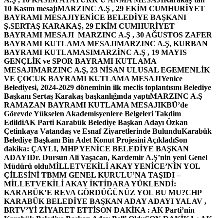
10 Kasım mesajı
MARZINC A.Ş , 29 EKİM CUMHURİYET
BAYRAMI MESAJI
YENİCE BELEDİYE BAŞKANI
Ş.SERTAŞ KARAKAŞ, 29 EKİM CUMHURİYET
BAYRAMI MESAJI
MARZINC A.Ş , 30 AĞUSTOS ZAFER
BAYRAMI KUTLAMA MESAJI
MARZINC A.Ş, KURBAN
BAYRAMI KUTLAMASI
MARZİNC A.Ş , 19 MAYIS
GENÇLİK ve SPOR BAYRAMI KUTLAMA
MESAJI
MARZINC A.Ş, 23 NİSAN ULUSAL EGEMENLİK
VE ÇOCUK BAYRAMI KUTLAMA MESAJI
Yenice
Belediyesi, 2024-2029 döneminin ilk meclis toplantısını Belediye
Başkanı Sertaş Karakaş başkanlığında yaptı
MARZINC A.Ş
RAMAZAN BAYRAMI KUTLAMA MESAJI
KBÜ’de
Görevde Yükselen Akademisyenlere Belgeleri Takdim
Edildi
AK Parti Karabük Belediye Başkan Adayı Özkan
Çetinkaya Vatandaş ve Esnaf Ziyaretlerinde Bulundu
Karabük
Belediye Başkanı Bin Adet Konut Projesini Açıkladı
Son
dakika: ÇAYLI, MHP YENİCE BELEDİYE BAŞKAN
ADAYI
Dr. Dursun Ali Yaşacan, Kardemir A.Ş’nin yeni Genel
Müdürü oldu
MİLLETVEKİLİ AKAY YENİCE’NİN YOL
ÇİLESİNİ TBMM GENEL KURULU’NA TAŞIDI –
MİLLETVEKİLİ AKAY İKTİDARA YÜKLENDİ:
KARABÜK’E REVA GÖRDÜĞÜNÜZ YOL BU MU?
CHP
KARABÜK BELEDİYE BAŞKAN ADAY ADAYI YALAV ,
BRTV’Yİ ZİYARET ETTİ
SON DAKİKA : AK Parti’nin