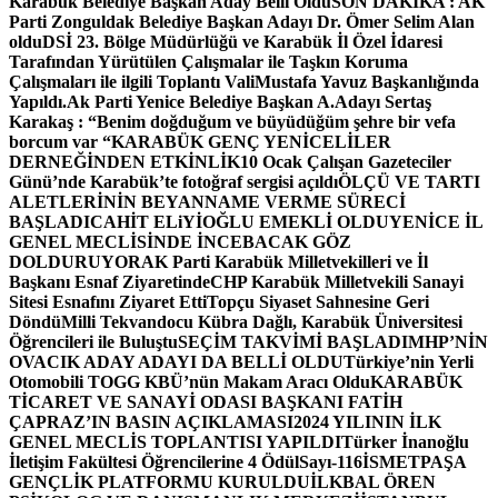
Karabük Belediye Başkan Aday Belli Oldu
SON DAKİKA : AK
Parti Zonguldak Belediye Başkan Adayı Dr. Ömer Selim Alan
oldu
DSİ 23. Bölge Müdürlüğü ve Karabük İl Özel İdaresi
Tarafından Yürütülen Çalışmalar ile Taşkın Koruma
Çalışmaları ile ilgili Toplantı ValiMustafa Yavuz Başkanlığında
Yapıldı.
Ak Parti Yenice Belediye Başkan A.Adayı Sertaş
Karakaş : “Benim doğduğum ve büyüdüğüm şehre bir vefa
borcum var “
KARABÜK GENÇ YENİCELİLER
DERNEĞİNDEN ETKİNLİK
10 Ocak Çalışan Gazeteciler
Günü’nde Karabük’te fotoğraf sergisi açıldı
ÖLÇÜ VE TARTI
ALETLERİNİN BEYANNAME VERME SÜRECİ
BAŞLADI
CAHİT ELiYİOĞLU EMEKLİ OLDU
YENİCE İL
GENEL MECLİSİNDE İNCEBACAK GÖZ
DOLDURUYOR
AK Parti Karabük Milletvekilleri ve İl
Başkanı Esnaf Ziyaretinde
CHP Karabük Milletvekili Sanayi
Sitesi Esnafını Ziyaret Etti
Topçu Siyaset Sahnesine Geri
Döndü
Milli Tekvandocu Kübra Dağlı, Karabük Üniversitesi
Öğrencileri ile Buluştu
SEÇİM TAKVİMİ BAŞLADI
MHP’NİN
OVACIK ADAY ADAYI DA BELLİ OLDU
Türkiye’nin Yerli
Otomobili TOGG KBÜ’nün Makam Aracı Oldu
KARABÜK
TİCARET VE SANAYİ ODASI BAŞKANI FATİH
ÇAPRAZ’IN BASIN AÇIKLAMASI
2024 YILININ İLK
GENEL MECLİS TOPLANTISI YAPILDI
Türker İnanoğlu
İletişim Fakültesi Öğrencilerine 4 Ödül
Sayı-116
İSMETPAŞA
GENÇLİK PLATFORMU KURULDU
İLKBAL ÖREN