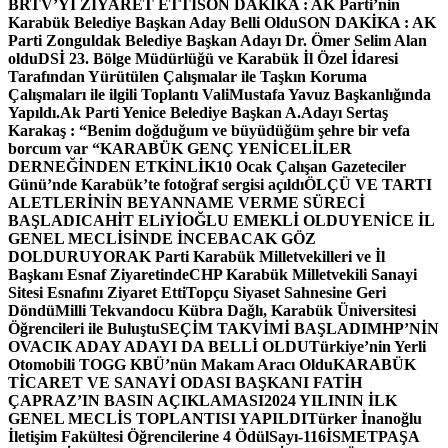
BRTV’Yİ ZİYARET ETTİ
SON DAKİKA : AK Parti’nin
Karabük Belediye Başkan Aday Belli Oldu
SON DAKİKA : AK
Parti Zonguldak Belediye Başkan Adayı Dr. Ömer Selim Alan
oldu
DSİ 23. Bölge Müdürlüğü ve Karabük İl Özel İdaresi
Tarafından Yürütülen Çalışmalar ile Taşkın Koruma
Çalışmaları ile ilgili Toplantı ValiMustafa Yavuz Başkanlığında
Yapıldı.
Ak Parti Yenice Belediye Başkan A.Adayı Sertaş
Karakaş : “Benim doğduğum ve büyüdüğüm şehre bir vefa
borcum var “
KARABÜK GENÇ YENİCELİLER
DERNEĞİNDEN ETKİNLİK
10 Ocak Çalışan Gazeteciler
Günü’nde Karabük’te fotoğraf sergisi açıldı
ÖLÇÜ VE TARTI
ALETLERİNİN BEYANNAME VERME SÜRECİ
BAŞLADI
CAHİT ELiYİOĞLU EMEKLİ OLDU
YENİCE İL
GENEL MECLİSİNDE İNCEBACAK GÖZ
DOLDURUYOR
AK Parti Karabük Milletvekilleri ve İl
Başkanı Esnaf Ziyaretinde
CHP Karabük Milletvekili Sanayi
Sitesi Esnafını Ziyaret Etti
Topçu Siyaset Sahnesine Geri
Döndü
Milli Tekvandocu Kübra Dağlı, Karabük Üniversitesi
Öğrencileri ile Buluştu
SEÇİM TAKVİMİ BAŞLADI
MHP’NİN
OVACIK ADAY ADAYI DA BELLİ OLDU
Türkiye’nin Yerli
Otomobili TOGG KBÜ’nün Makam Aracı Oldu
KARABÜK
TİCARET VE SANAYİ ODASI BAŞKANI FATİH
ÇAPRAZ’IN BASIN AÇIKLAMASI
2024 YILININ İLK
GENEL MECLİS TOPLANTISI YAPILDI
Türker İnanoğlu
İletişim Fakültesi Öğrencilerine 4 Ödül
Sayı-116
İSMETPAŞA