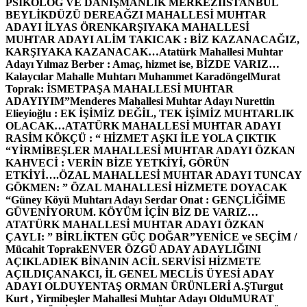
PSİKOLOG VE DANIŞMANLIK MERKEZİ
İSTANBUL
BEYLİKDÜZÜ DEREAĞZI MAHALLESİ MUHTAR
ADAYI İLYAS ÖREN
KARŞIYAKA MAHALLESİ
MUHTAR ADAYI ALİM TAKICAK : BİZ KAZANACAĞIZ,
KARŞIYAKA KAZANACAK…
Atatürk Mahallesi Muhtar
Adayı Yılmaz Berber : Amaç, hizmet ise, BİZDE VARIZ…
Kalaycılar Mahalle Muhtarı Muhammet Karadöngel
Murat
Toprak: İSMETPAŞA MAHALLESİ MUHTAR
ADAYIYIM”
Menderes Mahallesi Muhtar Adayı Nurettin
Elieyioğlu : EK İŞİMİZ DEĞİL, TEK İŞİMİZ MUHTARLIK
OLACAK…
ATATÜRK MAHALLESİ MUHTAR ADAYI
RASİM KÖKÇÜ : “ HİZMET AŞKI İLE YOLA ÇIKTIK
“
YİRMİBEŞLER MAHALLESİ MUHTAR ADAYI ÖZKAN
KAHVECİ : VERİN BİZE YETKİYİ, GÖRÜN
ETKİYİ….
ÖZAL MAHALLESİ MUHTAR ADAYI TUNCAY
GÖKMEN: ” ÖZAL MAHALLESİ HİZMETE DOYACAK
“
Güney Köyü Muhtarı Adayı Serdar Onat : GENÇLİĞİME
GÜVENİYORUM. KÖYÜM İÇİN BİZ DE VARIZ…
ATATÜRK MAHALLESİ MUHTAR ADAYI ÖZKAN
ÇAYLI: ” BİRLİKTEN GÜÇ DOĞAR”
YENİCE ve SEÇİM /
Mücahit Toprak
ENVER ÖZGÜ ADAY ADAYLIĞINI
AÇIKLADI
EK BİNANIN ACİL SERVİSİ HİZMETE
AÇILDI
ÇANAKCI, İL GENEL MECLİS ÜYESİ ADAY
ADAYI OLDU
YENTAŞ ORMAN ÜRÜNLERİ A.Ş
Turgut
Kurt , Yirmibeşler Mahallesi Muhtar Adayı Oldu
MURAT