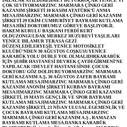
İMZALAR ATILDI
MEHMET BÜYÜKKOÇAK YENİCE’Yİ
ÇOK SEVİYOR
MARZINC MARMARA ÇİNKO GERİ
KAZANIM ŞİRKETİ 10 KASIM ATATÜRK’Ü ANMA
MESAJI
MARZINC MARMARA ÇİNKO GERİ KAZANIM
ŞİRKETİ 29 EKİM CUMHURİYET BAYRAMI KUTLAMA
MESAJI
İKİ DOKTORUMUZ GÖREVE BAŞLIYOR.
İL
HAKEM KURULU BAŞKANI FERDİ KURT
OLDU
ZONGULDAK MERKEZ HUZUREVİ YAŞLILARI
YENİCE IHLAMUR TERASA GEZİ
DÜZENLEDİLER
YEŞİL YENİCE MOTOSİKLET
KULÜBÜ’NDEN 30 AĞUSTOS COŞKUSU
YENİCE
KARABÜK YOLU DUBLE YOL OLMALIDIR
KARABÜK
İÇİN ŞEHİR HASTANESİ DEVREK ÇAYDEĞİRMENİ’NE
YAPILACAK !!
DEVLET HASTANESİNDE ÇOCUK
DOKTORU GÖZ DOLDURUYOR
MARZİNC MARMARA
GERİ KAZANIM A.Ş, 30 AĞUSTOS ZAFER BAYRAMI
KUTLAMA MESAJI
MARZINC MARMARA ÇİNKO GERİ
KAZANIM ANONİM ŞİRKETİ KURBAN BAYRAMI
MESAJI
MARZINC MARMARA ÇİNKO GERİ KAZANIM
ŞİRKETİ, 19 MAYIS GENÇLİK VE SPOR BAYRAMI
KUTLAMA MESAJI
MARZINC MARMARA ÇİNKO GERİ
KAZANIM ŞİRKETİ, 23 NİSAN ULUSAL EGEMENLİK VE
ÇOCUK BAYRAMI KUTLAMA MESAJI
MARZINC
MARMARA ÇİNKO GERİ KAZANIM A.Ş , RAMAZAN
BAYRAMI KUTLAMA MESAJI
ANKA KARABÜK