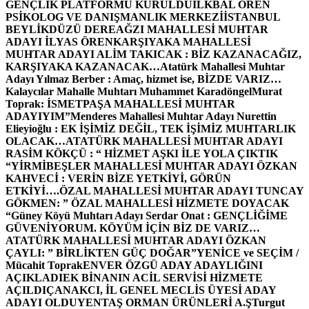
GENÇLİK PLATFORMU KURULDU
İLKBAL ÖREN
PSİKOLOG VE DANIŞMANLIK MERKEZİ
İSTANBUL
BEYLİKDÜZÜ DEREAĞZI MAHALLESİ MUHTAR
ADAYI İLYAS ÖREN
KARŞIYAKA MAHALLESİ
MUHTAR ADAYI ALİM TAKICAK : BİZ KAZANACAĞIZ,
KARŞIYAKA KAZANACAK…
Atatürk Mahallesi Muhtar
Adayı Yılmaz Berber : Amaç, hizmet ise, BİZDE VARIZ…
Kalaycılar Mahalle Muhtarı Muhammet Karadöngel
Murat
Toprak: İSMETPAŞA MAHALLESİ MUHTAR
ADAYIYIM”
Menderes Mahallesi Muhtar Adayı Nurettin
Elieyioğlu : EK İŞİMİZ DEĞİL, TEK İŞİMİZ MUHTARLIK
OLACAK…
ATATÜRK MAHALLESİ MUHTAR ADAYI
RASİM KÖKÇÜ : “ HİZMET AŞKI İLE YOLA ÇIKTIK
“
YİRMİBEŞLER MAHALLESİ MUHTAR ADAYI ÖZKAN
KAHVECİ : VERİN BİZE YETKİYİ, GÖRÜN
ETKİYİ….
ÖZAL MAHALLESİ MUHTAR ADAYI TUNCAY
GÖKMEN: ” ÖZAL MAHALLESİ HİZMETE DOYACAK
“
Güney Köyü Muhtarı Adayı Serdar Onat : GENÇLİĞİME
GÜVENİYORUM. KÖYÜM İÇİN BİZ DE VARIZ…
ATATÜRK MAHALLESİ MUHTAR ADAYI ÖZKAN
ÇAYLI: ” BİRLİKTEN GÜÇ DOĞAR”
YENİCE ve SEÇİM /
Mücahit Toprak
ENVER ÖZGÜ ADAY ADAYLIĞINI
AÇIKLADI
EK BİNANIN ACİL SERVİSİ HİZMETE
AÇILDI
ÇANAKCI, İL GENEL MECLİS ÜYESİ ADAY
ADAYI OLDU
YENTAŞ ORMAN ÜRÜNLERİ A.Ş
Turgut