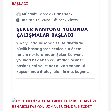
z
i
Mücahit Toprak
Haberler
Haziran 15, 2026
3352 views
n
ŞEKER KANYONU YOLUNDA
ÇALIŞMALAR BAŞLADI
m
2023 yılında yaşanan sel felaketinde
e
büyük hasar gören Yenice’nin önemli
turizm noktalarından Şeker Kanyonu
yolunda beklenen çalışmalar resmen
s
başladı. Yol ve istinat duvarı yapım işi
kapsamında ihaleyi alan firma, bugün…
i