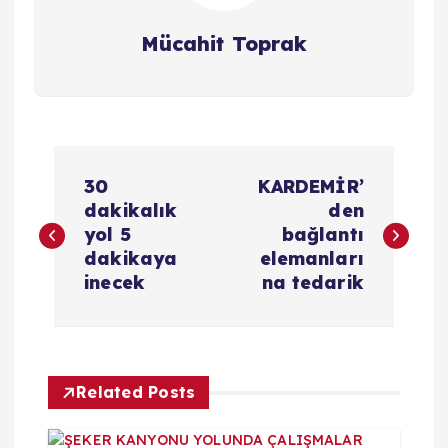
Mücahit Toprak
Y
30
KARDEMİR’
a
dakikalık
den
yol 5
bağlantı
z
dakikaya
elemanları
inecek
na tedarik
ı
g
Related Posts
e