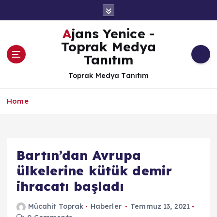
İ
ç
e
Ajans Yenice -
r
Toprak Medya
i
Tanıtım
ğ
e
Toprak Medya Tanıtım
a
t
Home
l
a
Bartın’dan Avrupa
ülkelerine kütük demir
ihracatı başladı
Mücahit Toprak
Haberler
Temmuz 13, 2021