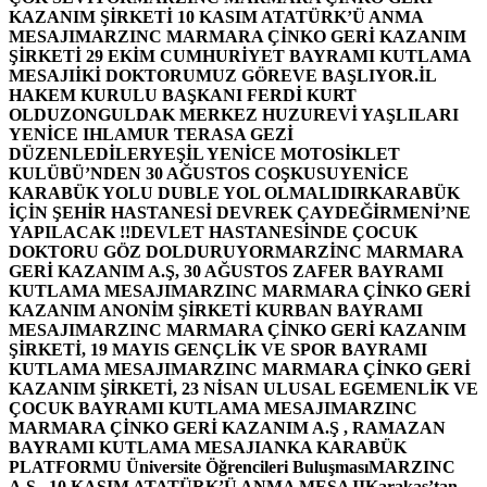
KAZANIM ŞİRKETİ 10 KASIM ATATÜRK’Ü ANMA
MESAJI
MARZINC MARMARA ÇİNKO GERİ KAZANIM
ŞİRKETİ 29 EKİM CUMHURİYET BAYRAMI KUTLAMA
MESAJI
İKİ DOKTORUMUZ GÖREVE BAŞLIYOR.
İL
HAKEM KURULU BAŞKANI FERDİ KURT
OLDU
ZONGULDAK MERKEZ HUZUREVİ YAŞLILARI
YENİCE IHLAMUR TERASA GEZİ
DÜZENLEDİLER
YEŞİL YENİCE MOTOSİKLET
KULÜBÜ’NDEN 30 AĞUSTOS COŞKUSU
YENİCE
KARABÜK YOLU DUBLE YOL OLMALIDIR
KARABÜK
İÇİN ŞEHİR HASTANESİ DEVREK ÇAYDEĞİRMENİ’NE
YAPILACAK !!
DEVLET HASTANESİNDE ÇOCUK
DOKTORU GÖZ DOLDURUYOR
MARZİNC MARMARA
GERİ KAZANIM A.Ş, 30 AĞUSTOS ZAFER BAYRAMI
KUTLAMA MESAJI
MARZINC MARMARA ÇİNKO GERİ
KAZANIM ANONİM ŞİRKETİ KURBAN BAYRAMI
MESAJI
MARZINC MARMARA ÇİNKO GERİ KAZANIM
ŞİRKETİ, 19 MAYIS GENÇLİK VE SPOR BAYRAMI
KUTLAMA MESAJI
MARZINC MARMARA ÇİNKO GERİ
KAZANIM ŞİRKETİ, 23 NİSAN ULUSAL EGEMENLİK VE
ÇOCUK BAYRAMI KUTLAMA MESAJI
MARZINC
MARMARA ÇİNKO GERİ KAZANIM A.Ş , RAMAZAN
BAYRAMI KUTLAMA MESAJI
ANKA KARABÜK
PLATFORMU Üniversite Öğrencileri Buluşması
MARZINC
A.Ş , 10 KASIM ATATÜRK’Ü ANMA MESAJI
Karakaş’tan