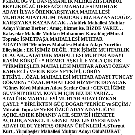
PSİKOLOG VE DANIŞMANLIK MERKEZİ
İSTANBUL
BEYLİKDÜZÜ DEREAĞZI MAHALLESİ MUHTAR
ADAYI İLYAS ÖREN
KARŞIYAKA MAHALLESİ
MUHTAR ADAYI ALİM TAKICAK : BİZ KAZANACAĞIZ,
KARŞIYAKA KAZANACAK…
Atatürk Mahallesi Muhtar
Adayı Yılmaz Berber : Amaç, hizmet ise, BİZDE VARIZ…
Kalaycılar Mahalle Muhtarı Muhammet Karadöngel
Murat
Toprak: İSMETPAŞA MAHALLESİ MUHTAR
ADAYIYIM”
Menderes Mahallesi Muhtar Adayı Nurettin
Elieyioğlu : EK İŞİMİZ DEĞİL, TEK İŞİMİZ MUHTARLIK
OLACAK…
ATATÜRK MAHALLESİ MUHTAR ADAYI
RASİM KÖKÇÜ : “ HİZMET AŞKI İLE YOLA ÇIKTIK
“
YİRMİBEŞLER MAHALLESİ MUHTAR ADAYI ÖZKAN
KAHVECİ : VERİN BİZE YETKİYİ, GÖRÜN
ETKİYİ….
ÖZAL MAHALLESİ MUHTAR ADAYI TUNCAY
GÖKMEN: ” ÖZAL MAHALLESİ HİZMETE DOYACAK
“
Güney Köyü Muhtarı Adayı Serdar Onat : GENÇLİĞİME
GÜVENİYORUM. KÖYÜM İÇİN BİZ DE VARIZ…
ATATÜRK MAHALLESİ MUHTAR ADAYI ÖZKAN
ÇAYLI: ” BİRLİKTEN GÜÇ DOĞAR”
YENİCE ve SEÇİM /
Mücahit Toprak
ENVER ÖZGÜ ADAY ADAYLIĞINI
AÇIKLADI
EK BİNANIN ACİL SERVİSİ HİZMETE
AÇILDI
ÇANAKCI, İL GENEL MECLİS ÜYESİ ADAY
ADAYI OLDU
YENTAŞ ORMAN ÜRÜNLERİ A.Ş
Turgut
Kurt , Yirmibeşler Mahallesi Muhtar Adayı Oldu
MURAT