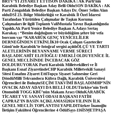
BRTV’Yİ ZİYARET ETTİ
SON DAKİKA : AK Parti’nin
Karabük Belediye Başkan Aday Belli Oldu
SON DAKİKA : AK
Parti Zonguldak Belediye Başkan Adayı Dr. Ömer Selim Alan
oldu
DSİ 23. Bölge Müdürlüğü ve Karabük İl Özel İdaresi
Tarafından Yürütülen Çalışmalar ile Taşkın Koruma
Çalışmaları ile ilgili Toplantı ValiMustafa Yavuz Başkanlığında
Yapıldı.
Ak Parti Yenice Belediye Başkan A.Adayı Sertaş
Karakaş : “Benim doğduğum ve büyüdüğüm şehre bir vefa
borcum var “
KARABÜK GENÇ YENİCELİLER
DERNEĞİNDEN ETKİNLİK
10 Ocak Çalışan Gazeteciler
Günü’nde Karabük’te fotoğraf sergisi açıldı
ÖLÇÜ VE TARTI
ALETLERİNİN BEYANNAME VERME SÜRECİ
BAŞLADI
CAHİT ELiYİOĞLU EMEKLİ OLDU
YENİCE İL
GENEL MECLİSİNDE İNCEBACAK GÖZ
DOLDURUYOR
AK Parti Karabük Milletvekilleri ve İl
Başkanı Esnaf Ziyaretinde
CHP Karabük Milletvekili Sanayi
Sitesi Esnafını Ziyaret Etti
Topçu Siyaset Sahnesine Geri
Döndü
Milli Tekvandocu Kübra Dağlı, Karabük Üniversitesi
Öğrencileri ile Buluştu
SEÇİM TAKVİMİ BAŞLADI
MHP’NİN
OVACIK ADAY ADAYI DA BELLİ OLDU
Türkiye’nin Yerli
Otomobili TOGG KBÜ’nün Makam Aracı Oldu
KARABÜK
TİCARET VE SANAYİ ODASI BAŞKANI FATİH
ÇAPRAZ’IN BASIN AÇIKLAMASI
2024 YILININ İLK
GENEL MECLİS TOPLANTISI YAPILDI
Türker İnanoğlu
İletişim Fakültesi Öğrencilerine 4 Ödül
Sayı-116
İSMETPAŞA