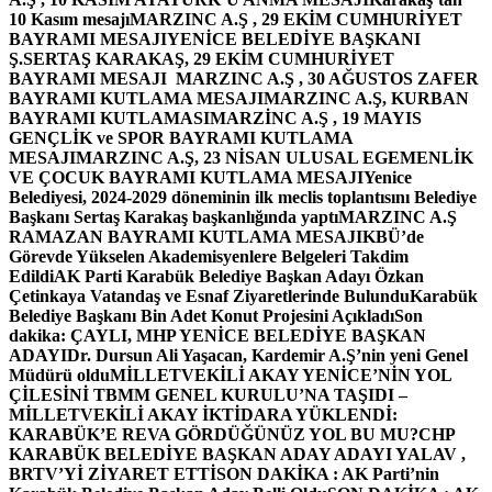
10 Kasım mesajı
MARZINC A.Ş , 29 EKİM CUMHURİYET
BAYRAMI MESAJI
YENİCE BELEDİYE BAŞKANI
Ş.SERTAŞ KARAKAŞ, 29 EKİM CUMHURİYET
BAYRAMI MESAJI
MARZINC A.Ş , 30 AĞUSTOS ZAFER
BAYRAMI KUTLAMA MESAJI
MARZINC A.Ş, KURBAN
BAYRAMI KUTLAMASI
MARZİNC A.Ş , 19 MAYIS
GENÇLİK ve SPOR BAYRAMI KUTLAMA
MESAJI
MARZINC A.Ş, 23 NİSAN ULUSAL EGEMENLİK
VE ÇOCUK BAYRAMI KUTLAMA MESAJI
Yenice
Belediyesi, 2024-2029 döneminin ilk meclis toplantısını Belediye
Başkanı Sertaş Karakaş başkanlığında yaptı
MARZINC A.Ş
RAMAZAN BAYRAMI KUTLAMA MESAJI
KBÜ’de
Görevde Yükselen Akademisyenlere Belgeleri Takdim
Edildi
AK Parti Karabük Belediye Başkan Adayı Özkan
Çetinkaya Vatandaş ve Esnaf Ziyaretlerinde Bulundu
Karabük
Belediye Başkanı Bin Adet Konut Projesini Açıkladı
Son
dakika: ÇAYLI, MHP YENİCE BELEDİYE BAŞKAN
ADAYI
Dr. Dursun Ali Yaşacan, Kardemir A.Ş’nin yeni Genel
Müdürü oldu
MİLLETVEKİLİ AKAY YENİCE’NİN YOL
ÇİLESİNİ TBMM GENEL KURULU’NA TAŞIDI –
MİLLETVEKİLİ AKAY İKTİDARA YÜKLENDİ:
KARABÜK’E REVA GÖRDÜĞÜNÜZ YOL BU MU?
CHP
KARABÜK BELEDİYE BAŞKAN ADAY ADAYI YALAV ,
BRTV’Yİ ZİYARET ETTİ
SON DAKİKA : AK Parti’nin