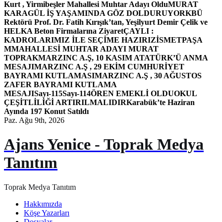
Kurt , Yirmibeşler Mahallesi Muhtar Adayı Oldu
MURAT
KARAGÜL İŞ YAŞAMINDA GÖZ DOLDURUYOR
KBÜ
Rektörü Prof. Dr. Fatih Kırışık’tan, Yeşilyurt Demir Çelik ve
HELKA Beton Firmalarına Ziyaret
ÇAYLI :
KADROLARIMIZ İLE SEÇİME HAZIRIZ
İSMETPAŞA
MMAHALLESİ MUHTAR ADAYI MURAT
TOPRAK
MARZINC A.Ş, 10 KASIM ATATÜRK’Ü ANMA
MESAJI
MARZINC A.Ş , 29 EKİM CUMHURİYET
BAYRAMI KUTLAMASI
MARZINC A.Ş , 30 AĞUSTOS
ZAFER BAYRAMI KUTLAMA
MESAJI
Sayı-115
Sayı-114
ÖREN EMEKLİ OLDU
OKUL
ÇEŞİTLİLİĞİ ARTIRILMALIDIR
Karabük’te Haziran
Ayında 197 Konut Satıldı
Paz. Ağu 9th, 2026
Ajans Yenice - Toprak Medya
Tanıtım
Toprak Medya Tanıtım
Hakkımızda
Köşe Yazarları
Dosyalar