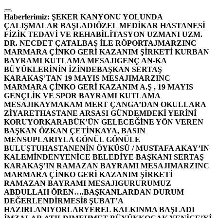
İçeriğe
atla
Haberlerimiz:
ŞEKER KANYONU YOLUNDA
ÇALIŞMALAR BAŞLADI
ÖZEL MEDİKAR HASTANESİ
FİZİK TEDAVİ VE REHABİLİTASYON UZMANI UZM.
DR. NECDET ÇATALBAŞ İLE RÖPORTAJ
MARZINC
MARMARA ÇİNKO GERİ KAZANIM ŞİRKETİ KURBAN
BAYRAMI KUTLAMA MESAJI
GENÇ AN-KA
BÜYÜKLERİNİN İZİNDE
BAŞKAN SERTAŞ
KARAKAŞ’TAN 19 MAYIS MESAJI
MARZINC
MARMARA ÇİNKO GERİ KAZANIM A.Ş , 19 MAYIS
GENÇLİK VE SPOR BAYRAMI KUTLAMA
MESAJI
KAYMAKAM MERT ÇANGA’DAN OKULLARA
ZİYARET
HASTANE ARSASI GÜNDEMDEKİ YERİNİ
KORUYOR
KARABÜK’ÜN GELECEĞİNE YÖN VEREN
BAŞKAN ÖZKAN ÇETİNKAYA, BASIN
MENSUPLARIYLA GÖNÜL GÖNÜLE
BULUŞTU
HASTANENİN ÖYKÜSÜ / MUSTAFA AKAY’IN
KALEMİNDEN
YENİCE BELEDİYE BAŞKANI SERTAŞ
KARAKAŞ’IN RAMAZAN BAYRAMI MESAJI
MARZINC
MARMARA ÇİNKO GERİ KAZANIM ŞİRKETİ
RAMAZAN BAYRAMI MESAJI
GURURUMUZ
ABDULLAH ÖREN….
BAŞKANLARDAN DURUM
DEĞERLENDİRMESİ
8 ŞUBAT’A
HAZIRLANIYORLAR
YEREL KALKINMA BAŞLADI