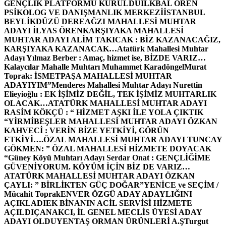
GENÇLİK PLATFORMU KURULDU
İLKBAL ÖREN
PSİKOLOG VE DANIŞMANLIK MERKEZİ
İSTANBUL
BEYLİKDÜZÜ DEREAĞZI MAHALLESİ MUHTAR
ADAYI İLYAS ÖREN
KARŞIYAKA MAHALLESİ
MUHTAR ADAYI ALİM TAKICAK : BİZ KAZANACAĞIZ,
KARŞIYAKA KAZANACAK…
Atatürk Mahallesi Muhtar
Adayı Yılmaz Berber : Amaç, hizmet ise, BİZDE VARIZ…
Kalaycılar Mahalle Muhtarı Muhammet Karadöngel
Murat
Toprak: İSMETPAŞA MAHALLESİ MUHTAR
ADAYIYIM”
Menderes Mahallesi Muhtar Adayı Nurettin
Elieyioğlu : EK İŞİMİZ DEĞİL, TEK İŞİMİZ MUHTARLIK
OLACAK…
ATATÜRK MAHALLESİ MUHTAR ADAYI
RASİM KÖKÇÜ : “ HİZMET AŞKI İLE YOLA ÇIKTIK
“
YİRMİBEŞLER MAHALLESİ MUHTAR ADAYI ÖZKAN
KAHVECİ : VERİN BİZE YETKİYİ, GÖRÜN
ETKİYİ….
ÖZAL MAHALLESİ MUHTAR ADAYI TUNCAY
GÖKMEN: ” ÖZAL MAHALLESİ HİZMETE DOYACAK
“
Güney Köyü Muhtarı Adayı Serdar Onat : GENÇLİĞİME
GÜVENİYORUM. KÖYÜM İÇİN BİZ DE VARIZ…
ATATÜRK MAHALLESİ MUHTAR ADAYI ÖZKAN
ÇAYLI: ” BİRLİKTEN GÜÇ DOĞAR”
YENİCE ve SEÇİM /
Mücahit Toprak
ENVER ÖZGÜ ADAY ADAYLIĞINI
AÇIKLADI
EK BİNANIN ACİL SERVİSİ HİZMETE
AÇILDI
ÇANAKCI, İL GENEL MECLİS ÜYESİ ADAY
ADAYI OLDU
YENTAŞ ORMAN ÜRÜNLERİ A.Ş
Turgut