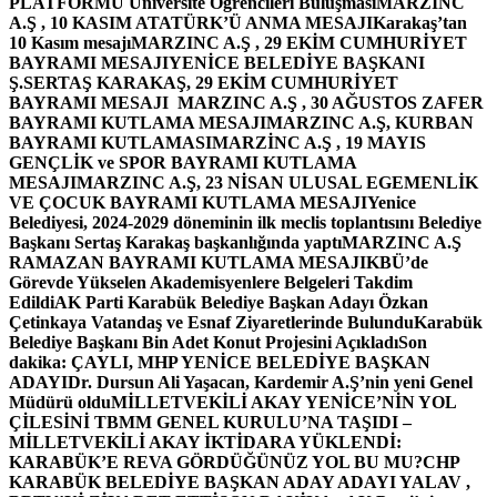
PLATFORMU Üniversite Öğrencileri Buluşması
MARZINC
A.Ş , 10 KASIM ATATÜRK’Ü ANMA MESAJI
Karakaş’tan
10 Kasım mesajı
MARZINC A.Ş , 29 EKİM CUMHURİYET
BAYRAMI MESAJI
YENİCE BELEDİYE BAŞKANI
Ş.SERTAŞ KARAKAŞ, 29 EKİM CUMHURİYET
BAYRAMI MESAJI
MARZINC A.Ş , 30 AĞUSTOS ZAFER
BAYRAMI KUTLAMA MESAJI
MARZINC A.Ş, KURBAN
BAYRAMI KUTLAMASI
MARZİNC A.Ş , 19 MAYIS
GENÇLİK ve SPOR BAYRAMI KUTLAMA
MESAJI
MARZINC A.Ş, 23 NİSAN ULUSAL EGEMENLİK
VE ÇOCUK BAYRAMI KUTLAMA MESAJI
Yenice
Belediyesi, 2024-2029 döneminin ilk meclis toplantısını Belediye
Başkanı Sertaş Karakaş başkanlığında yaptı
MARZINC A.Ş
RAMAZAN BAYRAMI KUTLAMA MESAJI
KBÜ’de
Görevde Yükselen Akademisyenlere Belgeleri Takdim
Edildi
AK Parti Karabük Belediye Başkan Adayı Özkan
Çetinkaya Vatandaş ve Esnaf Ziyaretlerinde Bulundu
Karabük
Belediye Başkanı Bin Adet Konut Projesini Açıkladı
Son
dakika: ÇAYLI, MHP YENİCE BELEDİYE BAŞKAN
ADAYI
Dr. Dursun Ali Yaşacan, Kardemir A.Ş’nin yeni Genel
Müdürü oldu
MİLLETVEKİLİ AKAY YENİCE’NİN YOL
ÇİLESİNİ TBMM GENEL KURULU’NA TAŞIDI –
MİLLETVEKİLİ AKAY İKTİDARA YÜKLENDİ:
KARABÜK’E REVA GÖRDÜĞÜNÜZ YOL BU MU?
CHP
KARABÜK BELEDİYE BAŞKAN ADAY ADAYI YALAV ,