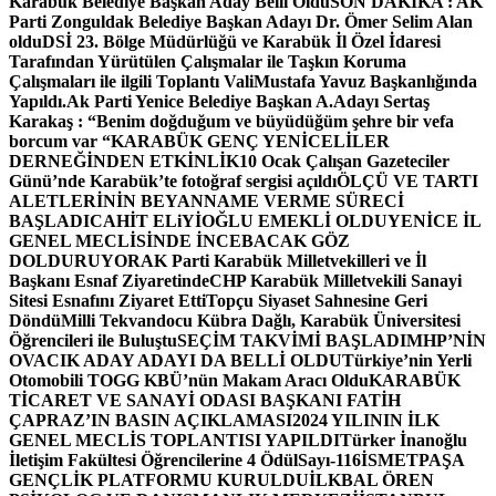
Karabük Belediye Başkan Aday Belli Oldu
SON DAKİKA : AK
Parti Zonguldak Belediye Başkan Adayı Dr. Ömer Selim Alan
oldu
DSİ 23. Bölge Müdürlüğü ve Karabük İl Özel İdaresi
Tarafından Yürütülen Çalışmalar ile Taşkın Koruma
Çalışmaları ile ilgili Toplantı ValiMustafa Yavuz Başkanlığında
Yapıldı.
Ak Parti Yenice Belediye Başkan A.Adayı Sertaş
Karakaş : “Benim doğduğum ve büyüdüğüm şehre bir vefa
borcum var “
KARABÜK GENÇ YENİCELİLER
DERNEĞİNDEN ETKİNLİK
10 Ocak Çalışan Gazeteciler
Günü’nde Karabük’te fotoğraf sergisi açıldı
ÖLÇÜ VE TARTI
ALETLERİNİN BEYANNAME VERME SÜRECİ
BAŞLADI
CAHİT ELiYİOĞLU EMEKLİ OLDU
YENİCE İL
GENEL MECLİSİNDE İNCEBACAK GÖZ
DOLDURUYOR
AK Parti Karabük Milletvekilleri ve İl
Başkanı Esnaf Ziyaretinde
CHP Karabük Milletvekili Sanayi
Sitesi Esnafını Ziyaret Etti
Topçu Siyaset Sahnesine Geri
Döndü
Milli Tekvandocu Kübra Dağlı, Karabük Üniversitesi
Öğrencileri ile Buluştu
SEÇİM TAKVİMİ BAŞLADI
MHP’NİN
OVACIK ADAY ADAYI DA BELLİ OLDU
Türkiye’nin Yerli
Otomobili TOGG KBÜ’nün Makam Aracı Oldu
KARABÜK
TİCARET VE SANAYİ ODASI BAŞKANI FATİH
ÇAPRAZ’IN BASIN AÇIKLAMASI
2024 YILININ İLK
GENEL MECLİS TOPLANTISI YAPILDI
Türker İnanoğlu
İletişim Fakültesi Öğrencilerine 4 Ödül
Sayı-116
İSMETPAŞA
GENÇLİK PLATFORMU KURULDU
İLKBAL ÖREN