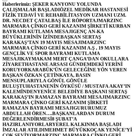
Haberlerimiz:
ŞEKER KANYONU YOLUNDA
ÇALIŞMALAR BAŞLADI
ÖZEL MEDİKAR HASTANESİ
FİZİK TEDAVİ VE REHABİLİTASYON UZMANI UZM.
DR. NECDET ÇATALBAŞ İLE RÖPORTAJ
MARZINC
MARMARA ÇİNKO GERİ KAZANIM ŞİRKETİ KURBAN
BAYRAMI KUTLAMA MESAJI
GENÇ AN-KA
BÜYÜKLERİNİN İZİNDE
BAŞKAN SERTAŞ
KARAKAŞ’TAN 19 MAYIS MESAJI
MARZINC
MARMARA ÇİNKO GERİ KAZANIM A.Ş , 19 MAYIS
GENÇLİK VE SPOR BAYRAMI KUTLAMA
MESAJI
KAYMAKAM MERT ÇANGA’DAN OKULLARA
ZİYARET
HASTANE ARSASI GÜNDEMDEKİ YERİNİ
KORUYOR
KARABÜK’ÜN GELECEĞİNE YÖN VEREN
BAŞKAN ÖZKAN ÇETİNKAYA, BASIN
MENSUPLARIYLA GÖNÜL GÖNÜLE
BULUŞTU
HASTANENİN ÖYKÜSÜ / MUSTAFA AKAY’IN
KALEMİNDEN
YENİCE BELEDİYE BAŞKANI SERTAŞ
KARAKAŞ’IN RAMAZAN BAYRAMI MESAJI
MARZINC
MARMARA ÇİNKO GERİ KAZANIM ŞİRKETİ
RAMAZAN BAYRAMI MESAJI
GURURUMUZ
ABDULLAH ÖREN….
BAŞKANLARDAN DURUM
DEĞERLENDİRMESİ
8 ŞUBAT’A
HAZIRLANIYORLAR
YEREL KALKINMA BAŞLADI
İMZALAR ATILDI
MEHMET BÜYÜKKOÇAK YENİCE’Yİ
ÇOK SEVİYOR
MARZINC MARMARA ÇİNKO GERİ