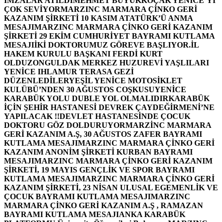
İMZALAR ATILDI
MEHMET BÜYÜKKOÇAK YENİCE’Yİ
ÇOK SEVİYOR
MARZINC MARMARA ÇİNKO GERİ
KAZANIM ŞİRKETİ 10 KASIM ATATÜRK’Ü ANMA
MESAJI
MARZINC MARMARA ÇİNKO GERİ KAZANIM
ŞİRKETİ 29 EKİM CUMHURİYET BAYRAMI KUTLAMA
MESAJI
İKİ DOKTORUMUZ GÖREVE BAŞLIYOR.
İL
HAKEM KURULU BAŞKANI FERDİ KURT
OLDU
ZONGULDAK MERKEZ HUZUREVİ YAŞLILARI
YENİCE IHLAMUR TERASA GEZİ
DÜZENLEDİLER
YEŞİL YENİCE MOTOSİKLET
KULÜBÜ’NDEN 30 AĞUSTOS COŞKUSU
YENİCE
KARABÜK YOLU DUBLE YOL OLMALIDIR
KARABÜK
İÇİN ŞEHİR HASTANESİ DEVREK ÇAYDEĞİRMENİ’NE
YAPILACAK !!
DEVLET HASTANESİNDE ÇOCUK
DOKTORU GÖZ DOLDURUYOR
MARZİNC MARMARA
GERİ KAZANIM A.Ş, 30 AĞUSTOS ZAFER BAYRAMI
KUTLAMA MESAJI
MARZINC MARMARA ÇİNKO GERİ
KAZANIM ANONİM ŞİRKETİ KURBAN BAYRAMI
MESAJI
MARZINC MARMARA ÇİNKO GERİ KAZANIM
ŞİRKETİ, 19 MAYIS GENÇLİK VE SPOR BAYRAMI
KUTLAMA MESAJI
MARZINC MARMARA ÇİNKO GERİ
KAZANIM ŞİRKETİ, 23 NİSAN ULUSAL EGEMENLİK VE
ÇOCUK BAYRAMI KUTLAMA MESAJI
MARZINC
MARMARA ÇİNKO GERİ KAZANIM A.Ş , RAMAZAN
BAYRAMI KUTLAMA MESAJI
ANKA KARABÜK