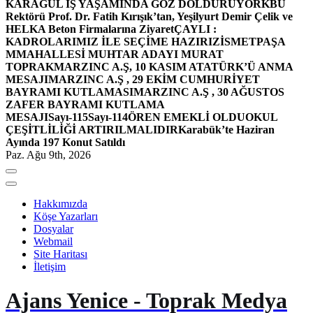
KARAGÜL İŞ YAŞAMINDA GÖZ DOLDURUYOR
KBÜ
Rektörü Prof. Dr. Fatih Kırışık’tan, Yeşilyurt Demir Çelik ve
HELKA Beton Firmalarına Ziyaret
ÇAYLI :
KADROLARIMIZ İLE SEÇİME HAZIRIZ
İSMETPAŞA
MMAHALLESİ MUHTAR ADAYI MURAT
TOPRAK
MARZINC A.Ş, 10 KASIM ATATÜRK’Ü ANMA
MESAJI
MARZINC A.Ş , 29 EKİM CUMHURİYET
BAYRAMI KUTLAMASI
MARZINC A.Ş , 30 AĞUSTOS
ZAFER BAYRAMI KUTLAMA
MESAJI
Sayı-115
Sayı-114
ÖREN EMEKLİ OLDU
OKUL
ÇEŞİTLİLİĞİ ARTIRILMALIDIR
Karabük’te Haziran
Ayında 197 Konut Satıldı
Paz. Ağu 9th, 2026
Hakkımızda
Köşe Yazarları
Dosyalar
Webmail
Site Haritası
İletişim
Ajans Yenice - Toprak Medya