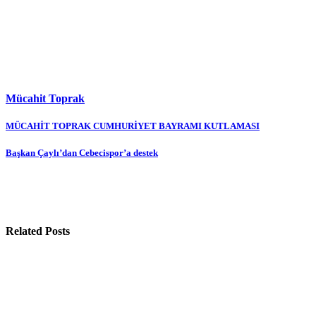
Mücahit Toprak
Yazı
MÜCAHİT TOPRAK CUMHURİYET BAYRAMI KUTLAMASI
gezinmesi
Başkan Çaylı’dan Cebecispor’a destek
Related Posts