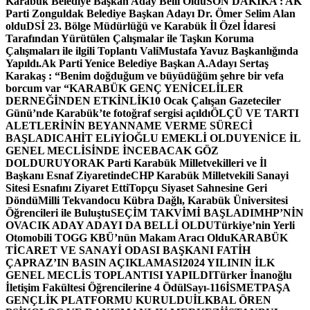
Karabük Belediye Başkan Aday Belli Oldu
SON DAKİKA : AK
Parti Zonguldak Belediye Başkan Adayı Dr. Ömer Selim Alan
oldu
DSİ 23. Bölge Müdürlüğü ve Karabük İl Özel İdaresi
Tarafından Yürütülen Çalışmalar ile Taşkın Koruma
Çalışmaları ile ilgili Toplantı ValiMustafa Yavuz Başkanlığında
Yapıldı.
Ak Parti Yenice Belediye Başkan A.Adayı Sertaş
Karakaş : “Benim doğduğum ve büyüdüğüm şehre bir vefa
borcum var “
KARABÜK GENÇ YENİCELİLER
DERNEĞİNDEN ETKİNLİK
10 Ocak Çalışan Gazeteciler
Günü’nde Karabük’te fotoğraf sergisi açıldı
ÖLÇÜ VE TARTI
ALETLERİNİN BEYANNAME VERME SÜRECİ
BAŞLADI
CAHİT ELiYİOĞLU EMEKLİ OLDU
YENİCE İL
GENEL MECLİSİNDE İNCEBACAK GÖZ
DOLDURUYOR
AK Parti Karabük Milletvekilleri ve İl
Başkanı Esnaf Ziyaretinde
CHP Karabük Milletvekili Sanayi
Sitesi Esnafını Ziyaret Etti
Topçu Siyaset Sahnesine Geri
Döndü
Milli Tekvandocu Kübra Dağlı, Karabük Üniversitesi
Öğrencileri ile Buluştu
SEÇİM TAKVİMİ BAŞLADI
MHP’NİN
OVACIK ADAY ADAYI DA BELLİ OLDU
Türkiye’nin Yerli
Otomobili TOGG KBÜ’nün Makam Aracı Oldu
KARABÜK
TİCARET VE SANAYİ ODASI BAŞKANI FATİH
ÇAPRAZ’IN BASIN AÇIKLAMASI
2024 YILININ İLK
GENEL MECLİS TOPLANTISI YAPILDI
Türker İnanoğlu
İletişim Fakültesi Öğrencilerine 4 Ödül
Sayı-116
İSMETPAŞA
GENÇLİK PLATFORMU KURULDU
İLKBAL ÖREN