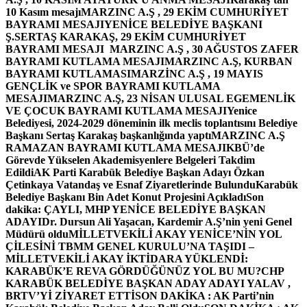
10 Kasım mesajı
MARZINC A.Ş , 29 EKİM CUMHURİYET
BAYRAMI MESAJI
YENİCE BELEDİYE BAŞKANI
Ş.SERTAŞ KARAKAŞ, 29 EKİM CUMHURİYET
BAYRAMI MESAJI
MARZINC A.Ş , 30 AĞUSTOS ZAFER
BAYRAMI KUTLAMA MESAJI
MARZINC A.Ş, KURBAN
BAYRAMI KUTLAMASI
MARZİNC A.Ş , 19 MAYIS
GENÇLİK ve SPOR BAYRAMI KUTLAMA
MESAJI
MARZINC A.Ş, 23 NİSAN ULUSAL EGEMENLİK
VE ÇOCUK BAYRAMI KUTLAMA MESAJI
Yenice
Belediyesi, 2024-2029 döneminin ilk meclis toplantısını Belediye
Başkanı Sertaş Karakaş başkanlığında yaptı
MARZINC A.Ş
RAMAZAN BAYRAMI KUTLAMA MESAJI
KBÜ’de
Görevde Yükselen Akademisyenlere Belgeleri Takdim
Edildi
AK Parti Karabük Belediye Başkan Adayı Özkan
Çetinkaya Vatandaş ve Esnaf Ziyaretlerinde Bulundu
Karabük
Belediye Başkanı Bin Adet Konut Projesini Açıkladı
Son
dakika: ÇAYLI, MHP YENİCE BELEDİYE BAŞKAN
ADAYI
Dr. Dursun Ali Yaşacan, Kardemir A.Ş’nin yeni Genel
Müdürü oldu
MİLLETVEKİLİ AKAY YENİCE’NİN YOL
ÇİLESİNİ TBMM GENEL KURULU’NA TAŞIDI –
MİLLETVEKİLİ AKAY İKTİDARA YÜKLENDİ:
KARABÜK’E REVA GÖRDÜĞÜNÜZ YOL BU MU?
CHP
KARABÜK BELEDİYE BAŞKAN ADAY ADAYI YALAV ,
BRTV’Yİ ZİYARET ETTİ
SON DAKİKA : AK Parti’nin