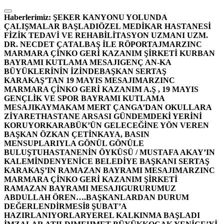
İçeriğe
atla
Haberlerimiz:
ŞEKER KANYONU YOLUNDA
ÇALIŞMALAR BAŞLADI
ÖZEL MEDİKAR HASTANESİ
FİZİK TEDAVİ VE REHABİLİTASYON UZMANI UZM.
DR. NECDET ÇATALBAŞ İLE RÖPORTAJ
MARZINC
MARMARA ÇİNKO GERİ KAZANIM ŞİRKETİ KURBAN
BAYRAMI KUTLAMA MESAJI
GENÇ AN-KA
BÜYÜKLERİNİN İZİNDE
BAŞKAN SERTAŞ
KARAKAŞ’TAN 19 MAYIS MESAJI
MARZINC
MARMARA ÇİNKO GERİ KAZANIM A.Ş , 19 MAYIS
GENÇLİK VE SPOR BAYRAMI KUTLAMA
MESAJI
KAYMAKAM MERT ÇANGA’DAN OKULLARA
ZİYARET
HASTANE ARSASI GÜNDEMDEKİ YERİNİ
KORUYOR
KARABÜK’ÜN GELECEĞİNE YÖN VEREN
BAŞKAN ÖZKAN ÇETİNKAYA, BASIN
MENSUPLARIYLA GÖNÜL GÖNÜLE
BULUŞTU
HASTANENİN ÖYKÜSÜ / MUSTAFA AKAY’IN
KALEMİNDEN
YENİCE BELEDİYE BAŞKANI SERTAŞ
KARAKAŞ’IN RAMAZAN BAYRAMI MESAJI
MARZINC
MARMARA ÇİNKO GERİ KAZANIM ŞİRKETİ
RAMAZAN BAYRAMI MESAJI
GURURUMUZ
ABDULLAH ÖREN….
BAŞKANLARDAN DURUM
DEĞERLENDİRMESİ
8 ŞUBAT’A
HAZIRLANIYORLAR
YEREL KALKINMA BAŞLADI