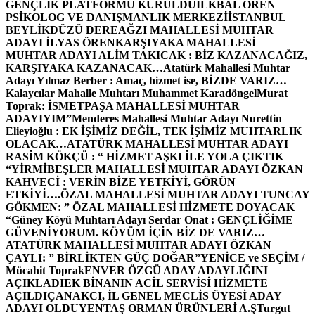
GENÇLİK PLATFORMU KURULDU
İLKBAL ÖREN
PSİKOLOG VE DANIŞMANLIK MERKEZİ
İSTANBUL
BEYLİKDÜZÜ DEREAĞZI MAHALLESİ MUHTAR
ADAYI İLYAS ÖREN
KARŞIYAKA MAHALLESİ
MUHTAR ADAYI ALİM TAKICAK : BİZ KAZANACAĞIZ,
KARŞIYAKA KAZANACAK…
Atatürk Mahallesi Muhtar
Adayı Yılmaz Berber : Amaç, hizmet ise, BİZDE VARIZ…
Kalaycılar Mahalle Muhtarı Muhammet Karadöngel
Murat
Toprak: İSMETPAŞA MAHALLESİ MUHTAR
ADAYIYIM”
Menderes Mahallesi Muhtar Adayı Nurettin
Elieyioğlu : EK İŞİMİZ DEĞİL, TEK İŞİMİZ MUHTARLIK
OLACAK…
ATATÜRK MAHALLESİ MUHTAR ADAYI
RASİM KÖKÇÜ : “ HİZMET AŞKI İLE YOLA ÇIKTIK
“
YİRMİBEŞLER MAHALLESİ MUHTAR ADAYI ÖZKAN
KAHVECİ : VERİN BİZE YETKİYİ, GÖRÜN
ETKİYİ….
ÖZAL MAHALLESİ MUHTAR ADAYI TUNCAY
GÖKMEN: ” ÖZAL MAHALLESİ HİZMETE DOYACAK
“
Güney Köyü Muhtarı Adayı Serdar Onat : GENÇLİĞİME
GÜVENİYORUM. KÖYÜM İÇİN BİZ DE VARIZ…
ATATÜRK MAHALLESİ MUHTAR ADAYI ÖZKAN
ÇAYLI: ” BİRLİKTEN GÜÇ DOĞAR”
YENİCE ve SEÇİM /
Mücahit Toprak
ENVER ÖZGÜ ADAY ADAYLIĞINI
AÇIKLADI
EK BİNANIN ACİL SERVİSİ HİZMETE
AÇILDI
ÇANAKCI, İL GENEL MECLİS ÜYESİ ADAY
ADAYI OLDU
YENTAŞ ORMAN ÜRÜNLERİ A.Ş
Turgut