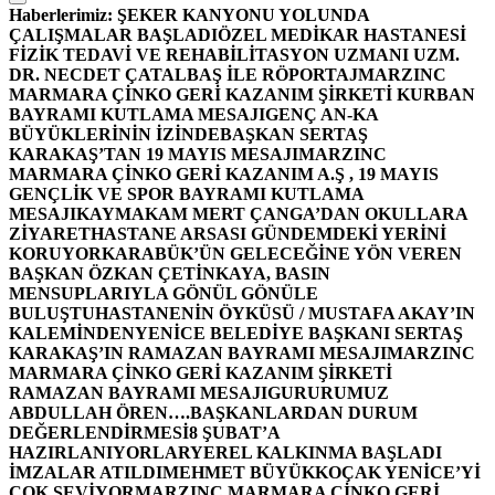
Haberlerimiz:
ŞEKER KANYONU YOLUNDA
ÇALIŞMALAR BAŞLADI
ÖZEL MEDİKAR HASTANESİ
FİZİK TEDAVİ VE REHABİLİTASYON UZMANI UZM.
DR. NECDET ÇATALBAŞ İLE RÖPORTAJ
MARZINC
MARMARA ÇİNKO GERİ KAZANIM ŞİRKETİ KURBAN
BAYRAMI KUTLAMA MESAJI
GENÇ AN-KA
BÜYÜKLERİNİN İZİNDE
BAŞKAN SERTAŞ
KARAKAŞ’TAN 19 MAYIS MESAJI
MARZINC
MARMARA ÇİNKO GERİ KAZANIM A.Ş , 19 MAYIS
GENÇLİK VE SPOR BAYRAMI KUTLAMA
MESAJI
KAYMAKAM MERT ÇANGA’DAN OKULLARA
ZİYARET
HASTANE ARSASI GÜNDEMDEKİ YERİNİ
KORUYOR
KARABÜK’ÜN GELECEĞİNE YÖN VEREN
BAŞKAN ÖZKAN ÇETİNKAYA, BASIN
MENSUPLARIYLA GÖNÜL GÖNÜLE
BULUŞTU
HASTANENİN ÖYKÜSÜ / MUSTAFA AKAY’IN
KALEMİNDEN
YENİCE BELEDİYE BAŞKANI SERTAŞ
KARAKAŞ’IN RAMAZAN BAYRAMI MESAJI
MARZINC
MARMARA ÇİNKO GERİ KAZANIM ŞİRKETİ
RAMAZAN BAYRAMI MESAJI
GURURUMUZ
ABDULLAH ÖREN….
BAŞKANLARDAN DURUM
DEĞERLENDİRMESİ
8 ŞUBAT’A
HAZIRLANIYORLAR
YEREL KALKINMA BAŞLADI
İMZALAR ATILDI
MEHMET BÜYÜKKOÇAK YENİCE’Yİ
ÇOK SEVİYOR
MARZINC MARMARA ÇİNKO GERİ