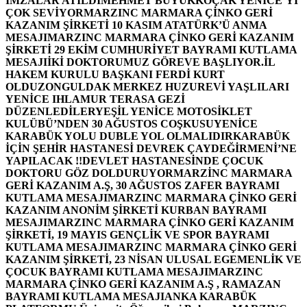
İMZALAR ATILDI
MEHMET BÜYÜKKOÇAK YENİCE’Yİ
ÇOK SEVİYOR
MARZINC MARMARA ÇİNKO GERİ
KAZANIM ŞİRKETİ 10 KASIM ATATÜRK’Ü ANMA
MESAJI
MARZINC MARMARA ÇİNKO GERİ KAZANIM
ŞİRKETİ 29 EKİM CUMHURİYET BAYRAMI KUTLAMA
MESAJI
İKİ DOKTORUMUZ GÖREVE BAŞLIYOR.
İL
HAKEM KURULU BAŞKANI FERDİ KURT
OLDU
ZONGULDAK MERKEZ HUZUREVİ YAŞLILARI
YENİCE IHLAMUR TERASA GEZİ
DÜZENLEDİLER
YEŞİL YENİCE MOTOSİKLET
KULÜBÜ’NDEN 30 AĞUSTOS COŞKUSU
YENİCE
KARABÜK YOLU DUBLE YOL OLMALIDIR
KARABÜK
İÇİN ŞEHİR HASTANESİ DEVREK ÇAYDEĞİRMENİ’NE
YAPILACAK !!
DEVLET HASTANESİNDE ÇOCUK
DOKTORU GÖZ DOLDURUYOR
MARZİNC MARMARA
GERİ KAZANIM A.Ş, 30 AĞUSTOS ZAFER BAYRAMI
KUTLAMA MESAJI
MARZINC MARMARA ÇİNKO GERİ
KAZANIM ANONİM ŞİRKETİ KURBAN BAYRAMI
MESAJI
MARZINC MARMARA ÇİNKO GERİ KAZANIM
ŞİRKETİ, 19 MAYIS GENÇLİK VE SPOR BAYRAMI
KUTLAMA MESAJI
MARZINC MARMARA ÇİNKO GERİ
KAZANIM ŞİRKETİ, 23 NİSAN ULUSAL EGEMENLİK VE
ÇOCUK BAYRAMI KUTLAMA MESAJI
MARZINC
MARMARA ÇİNKO GERİ KAZANIM A.Ş , RAMAZAN
BAYRAMI KUTLAMA MESAJI
ANKA KARABÜK