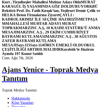
Kurt , Yirmibeşler Mahallesi Muhtar Adayı Oldu
MURAT
KARAGÜL İŞ YAŞAMINDA GÖZ DOLDURUYOR
KBÜ
Rektörü Prof. Dr. Fatih Kırışık’tan, Yeşilyurt Demir Çelik ve
HELKA Beton Firmalarına Ziyaret
ÇAYLI :
KADROLARIMIZ İLE SEÇİME HAZIRIZ
İSMETPAŞA
MMAHALLESİ MUHTAR ADAYI MURAT
TOPRAK
MARZINC A.Ş, 10 KASIM ATATÜRK’Ü ANMA
MESAJI
MARZINC A.Ş , 29 EKİM CUMHURİYET
BAYRAMI KUTLAMASI
MARZINC A.Ş , 30 AĞUSTOS
ZAFER BAYRAMI KUTLAMA
MESAJI
Sayı-115
Sayı-114
ÖREN EMEKLİ OLDU
OKUL
ÇEŞİTLİLİĞİ ARTIRILMALIDIR
Karabük’te Haziran
Ayında 197 Konut Satıldı
Cum. Ağu 7th, 2026
Ajans Yenice - Toprak Medya
Tanıtım
Toprak Medya Tanıtım
Hakkımızda
Köşe Yazarları
Dosyalar