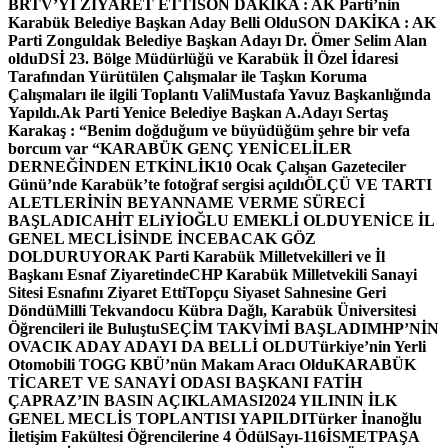
BRTV’Yİ ZİYARET ETTİ
SON DAKİKA : AK Parti’nin
Karabük Belediye Başkan Aday Belli Oldu
SON DAKİKA : AK
Parti Zonguldak Belediye Başkan Adayı Dr. Ömer Selim Alan
oldu
DSİ 23. Bölge Müdürlüğü ve Karabük İl Özel İdaresi
Tarafından Yürütülen Çalışmalar ile Taşkın Koruma
Çalışmaları ile ilgili Toplantı ValiMustafa Yavuz Başkanlığında
Yapıldı.
Ak Parti Yenice Belediye Başkan A.Adayı Sertaş
Karakaş : “Benim doğduğum ve büyüdüğüm şehre bir vefa
borcum var “
KARABÜK GENÇ YENİCELİLER
DERNEĞİNDEN ETKİNLİK
10 Ocak Çalışan Gazeteciler
Günü’nde Karabük’te fotoğraf sergisi açıldı
ÖLÇÜ VE TARTI
ALETLERİNİN BEYANNAME VERME SÜRECİ
BAŞLADI
CAHİT ELiYİOĞLU EMEKLİ OLDU
YENİCE İL
GENEL MECLİSİNDE İNCEBACAK GÖZ
DOLDURUYOR
AK Parti Karabük Milletvekilleri ve İl
Başkanı Esnaf Ziyaretinde
CHP Karabük Milletvekili Sanayi
Sitesi Esnafını Ziyaret Etti
Topçu Siyaset Sahnesine Geri
Döndü
Milli Tekvandocu Kübra Dağlı, Karabük Üniversitesi
Öğrencileri ile Buluştu
SEÇİM TAKVİMİ BAŞLADI
MHP’NİN
OVACIK ADAY ADAYI DA BELLİ OLDU
Türkiye’nin Yerli
Otomobili TOGG KBÜ’nün Makam Aracı Oldu
KARABÜK
TİCARET VE SANAYİ ODASI BAŞKANI FATİH
ÇAPRAZ’IN BASIN AÇIKLAMASI
2024 YILININ İLK
GENEL MECLİS TOPLANTISI YAPILDI
Türker İnanoğlu
İletişim Fakültesi Öğrencilerine 4 Ödül
Sayı-116
İSMETPAŞA