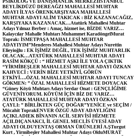
PSİKOLOG VE DANIŞMANLIK MERKEZİ
İSTANBUL
BEYLİKDÜZÜ DEREAĞZI MAHALLESİ MUHTAR
ADAYI İLYAS ÖREN
KARŞIYAKA MAHALLESİ
MUHTAR ADAYI ALİM TAKICAK : BİZ KAZANACAĞIZ,
KARŞIYAKA KAZANACAK…
Atatürk Mahallesi Muhtar
Adayı Yılmaz Berber : Amaç, hizmet ise, BİZDE VARIZ…
Kalaycılar Mahalle Muhtarı Muhammet Karadöngel
Murat
Toprak: İSMETPAŞA MAHALLESİ MUHTAR
ADAYIYIM”
Menderes Mahallesi Muhtar Adayı Nurettin
Elieyioğlu : EK İŞİMİZ DEĞİL, TEK İŞİMİZ MUHTARLIK
OLACAK…
ATATÜRK MAHALLESİ MUHTAR ADAYI
RASİM KÖKÇÜ : “ HİZMET AŞKI İLE YOLA ÇIKTIK
“
YİRMİBEŞLER MAHALLESİ MUHTAR ADAYI ÖZKAN
KAHVECİ : VERİN BİZE YETKİYİ, GÖRÜN
ETKİYİ….
ÖZAL MAHALLESİ MUHTAR ADAYI TUNCAY
GÖKMEN: ” ÖZAL MAHALLESİ HİZMETE DOYACAK
“
Güney Köyü Muhtarı Adayı Serdar Onat : GENÇLİĞİME
GÜVENİYORUM. KÖYÜM İÇİN BİZ DE VARIZ…
ATATÜRK MAHALLESİ MUHTAR ADAYI ÖZKAN
ÇAYLI: ” BİRLİKTEN GÜÇ DOĞAR”
YENİCE ve SEÇİM /
Mücahit Toprak
ENVER ÖZGÜ ADAY ADAYLIĞINI
AÇIKLADI
EK BİNANIN ACİL SERVİSİ HİZMETE
AÇILDI
ÇANAKCI, İL GENEL MECLİS ÜYESİ ADAY
ADAYI OLDU
YENTAŞ ORMAN ÜRÜNLERİ A.Ş
Turgut
Kurt , Yirmibeşler Mahallesi Muhtar Adayı Oldu
MURAT