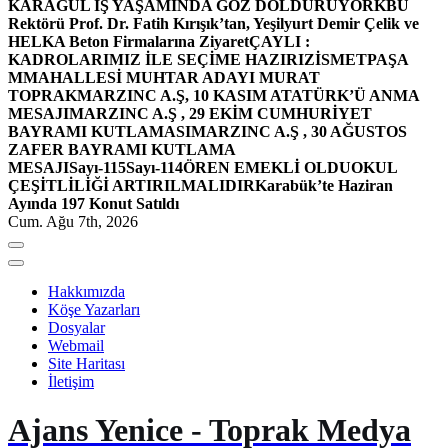
KARAGÜL İŞ YAŞAMINDA GÖZ DOLDURUYOR
KBÜ
Rektörü Prof. Dr. Fatih Kırışık’tan, Yeşilyurt Demir Çelik ve
HELKA Beton Firmalarına Ziyaret
ÇAYLI :
KADROLARIMIZ İLE SEÇİME HAZIRIZ
İSMETPAŞA
MMAHALLESİ MUHTAR ADAYI MURAT
TOPRAK
MARZINC A.Ş, 10 KASIM ATATÜRK’Ü ANMA
MESAJI
MARZINC A.Ş , 29 EKİM CUMHURİYET
BAYRAMI KUTLAMASI
MARZINC A.Ş , 30 AĞUSTOS
ZAFER BAYRAMI KUTLAMA
MESAJI
Sayı-115
Sayı-114
ÖREN EMEKLİ OLDU
OKUL
ÇEŞİTLİLİĞİ ARTIRILMALIDIR
Karabük’te Haziran
Ayında 197 Konut Satıldı
Cum. Ağu 7th, 2026
Hakkımızda
Köşe Yazarları
Dosyalar
Webmail
Site Haritası
İletişim
Ajans Yenice - Toprak Medya