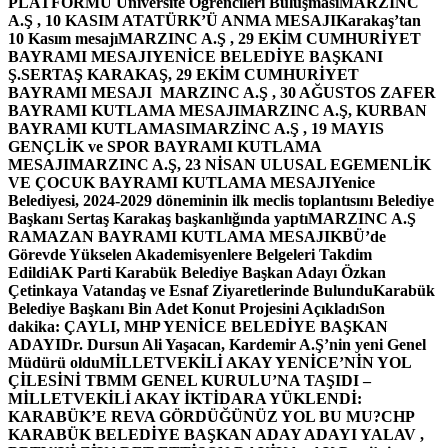
PLATFORMU Üniversite Öğrencileri Buluşması
MARZINC
A.Ş , 10 KASIM ATATÜRK’Ü ANMA MESAJI
Karakaş’tan
10 Kasım mesajı
MARZINC A.Ş , 29 EKİM CUMHURİYET
BAYRAMI MESAJI
YENİCE BELEDİYE BAŞKANI
Ş.SERTAŞ KARAKAŞ, 29 EKİM CUMHURİYET
BAYRAMI MESAJI
MARZINC A.Ş , 30 AĞUSTOS ZAFER
BAYRAMI KUTLAMA MESAJI
MARZINC A.Ş, KURBAN
BAYRAMI KUTLAMASI
MARZİNC A.Ş , 19 MAYIS
GENÇLİK ve SPOR BAYRAMI KUTLAMA
MESAJI
MARZINC A.Ş, 23 NİSAN ULUSAL EGEMENLİK
VE ÇOCUK BAYRAMI KUTLAMA MESAJI
Yenice
Belediyesi, 2024-2029 döneminin ilk meclis toplantısını Belediye
Başkanı Sertaş Karakaş başkanlığında yaptı
MARZINC A.Ş
RAMAZAN BAYRAMI KUTLAMA MESAJI
KBÜ’de
Görevde Yükselen Akademisyenlere Belgeleri Takdim
Edildi
AK Parti Karabük Belediye Başkan Adayı Özkan
Çetinkaya Vatandaş ve Esnaf Ziyaretlerinde Bulundu
Karabük
Belediye Başkanı Bin Adet Konut Projesini Açıkladı
Son
dakika: ÇAYLI, MHP YENİCE BELEDİYE BAŞKAN
ADAYI
Dr. Dursun Ali Yaşacan, Kardemir A.Ş’nin yeni Genel
Müdürü oldu
MİLLETVEKİLİ AKAY YENİCE’NİN YOL
ÇİLESİNİ TBMM GENEL KURULU’NA TAŞIDI –
MİLLETVEKİLİ AKAY İKTİDARA YÜKLENDİ:
KARABÜK’E REVA GÖRDÜĞÜNÜZ YOL BU MU?
CHP
KARABÜK BELEDİYE BAŞKAN ADAY ADAYI YALAV ,