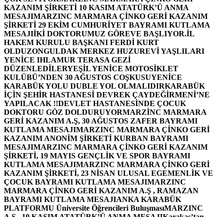
KAZANIM ŞİRKETİ 10 KASIM ATATÜRK’Ü ANMA
MESAJI
MARZINC MARMARA ÇİNKO GERİ KAZANIM
ŞİRKETİ 29 EKİM CUMHURİYET BAYRAMI KUTLAMA
MESAJI
İKİ DOKTORUMUZ GÖREVE BAŞLIYOR.
İL
HAKEM KURULU BAŞKANI FERDİ KURT
OLDU
ZONGULDAK MERKEZ HUZUREVİ YAŞLILARI
YENİCE IHLAMUR TERASA GEZİ
DÜZENLEDİLER
YEŞİL YENİCE MOTOSİKLET
KULÜBÜ’NDEN 30 AĞUSTOS COŞKUSU
YENİCE
KARABÜK YOLU DUBLE YOL OLMALIDIR
KARABÜK
İÇİN ŞEHİR HASTANESİ DEVREK ÇAYDEĞİRMENİ’NE
YAPILACAK !!
DEVLET HASTANESİNDE ÇOCUK
DOKTORU GÖZ DOLDURUYOR
MARZİNC MARMARA
GERİ KAZANIM A.Ş, 30 AĞUSTOS ZAFER BAYRAMI
KUTLAMA MESAJI
MARZINC MARMARA ÇİNKO GERİ
KAZANIM ANONİM ŞİRKETİ KURBAN BAYRAMI
MESAJI
MARZINC MARMARA ÇİNKO GERİ KAZANIM
ŞİRKETİ, 19 MAYIS GENÇLİK VE SPOR BAYRAMI
KUTLAMA MESAJI
MARZINC MARMARA ÇİNKO GERİ
KAZANIM ŞİRKETİ, 23 NİSAN ULUSAL EGEMENLİK VE
ÇOCUK BAYRAMI KUTLAMA MESAJI
MARZINC
MARMARA ÇİNKO GERİ KAZANIM A.Ş , RAMAZAN
BAYRAMI KUTLAMA MESAJI
ANKA KARABÜK
PLATFORMU Üniversite Öğrencileri Buluşması
MARZINC
A.Ş , 10 KASIM ATATÜRK’Ü ANMA MESAJI
Karakaş’tan