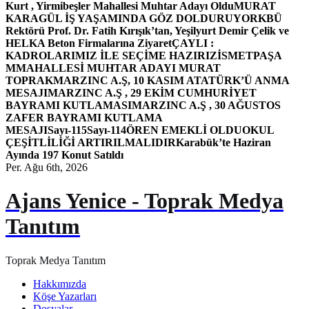
Kurt , Yirmibeşler Mahallesi Muhtar Adayı Oldu
MURAT
KARAGÜL İŞ YAŞAMINDA GÖZ DOLDURUYOR
KBÜ
Rektörü Prof. Dr. Fatih Kırışık’tan, Yeşilyurt Demir Çelik ve
HELKA Beton Firmalarına Ziyaret
ÇAYLI :
KADROLARIMIZ İLE SEÇİME HAZIRIZ
İSMETPAŞA
MMAHALLESİ MUHTAR ADAYI MURAT
TOPRAK
MARZINC A.Ş, 10 KASIM ATATÜRK’Ü ANMA
MESAJI
MARZINC A.Ş , 29 EKİM CUMHURİYET
BAYRAMI KUTLAMASI
MARZINC A.Ş , 30 AĞUSTOS
ZAFER BAYRAMI KUTLAMA
MESAJI
Sayı-115
Sayı-114
ÖREN EMEKLİ OLDU
OKUL
ÇEŞİTLİLİĞİ ARTIRILMALIDIR
Karabük’te Haziran
Ayında 197 Konut Satıldı
Per. Ağu 6th, 2026
Ajans Yenice - Toprak Medya
Tanıtım
Toprak Medya Tanıtım
Hakkımızda
Köşe Yazarları
Dosyalar