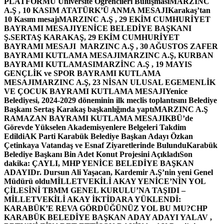
PLATFORMU Üniversite Öğrencileri Buluşması
MARZINC
A.Ş , 10 KASIM ATATÜRK’Ü ANMA MESAJI
Karakaş’tan
10 Kasım mesajı
MARZINC A.Ş , 29 EKİM CUMHURİYET
BAYRAMI MESAJI
YENİCE BELEDİYE BAŞKANI
Ş.SERTAŞ KARAKAŞ, 29 EKİM CUMHURİYET
BAYRAMI MESAJI
MARZINC A.Ş , 30 AĞUSTOS ZAFER
BAYRAMI KUTLAMA MESAJI
MARZINC A.Ş, KURBAN
BAYRAMI KUTLAMASI
MARZİNC A.Ş , 19 MAYIS
GENÇLİK ve SPOR BAYRAMI KUTLAMA
MESAJI
MARZINC A.Ş, 23 NİSAN ULUSAL EGEMENLİK
VE ÇOCUK BAYRAMI KUTLAMA MESAJI
Yenice
Belediyesi, 2024-2029 döneminin ilk meclis toplantısını Belediye
Başkanı Sertaş Karakaş başkanlığında yaptı
MARZINC A.Ş
RAMAZAN BAYRAMI KUTLAMA MESAJI
KBÜ’de
Görevde Yükselen Akademisyenlere Belgeleri Takdim
Edildi
AK Parti Karabük Belediye Başkan Adayı Özkan
Çetinkaya Vatandaş ve Esnaf Ziyaretlerinde Bulundu
Karabük
Belediye Başkanı Bin Adet Konut Projesini Açıkladı
Son
dakika: ÇAYLI, MHP YENİCE BELEDİYE BAŞKAN
ADAYI
Dr. Dursun Ali Yaşacan, Kardemir A.Ş’nin yeni Genel
Müdürü oldu
MİLLETVEKİLİ AKAY YENİCE’NİN YOL
ÇİLESİNİ TBMM GENEL KURULU’NA TAŞIDI –
MİLLETVEKİLİ AKAY İKTİDARA YÜKLENDİ:
KARABÜK’E REVA GÖRDÜĞÜNÜZ YOL BU MU?
CHP
KARABÜK BELEDİYE BAŞKAN ADAY ADAYI YALAV ,