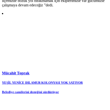
ilçemizde bozuk yol bırakmamak için ekiplerimizle var gücümüzle
çalışmaya devam edeceğiz ”dedi.
Mücahit Toprak
Yazı
YEŞİL YENİCE IHLAMUR KOLONYASI YOK SATIYOR
gezinmesi
Belediye camilerini desteğini sürdürüyor