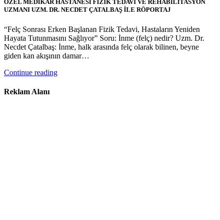
ÖZEL MEDİKAR HASTANESİ FİZİK TEDAVİ VE REHABİLİTASYON
UZMANI UZM. DR. NECDET ÇATALBAŞ İLE RÖPORTAJ
“Felç Sonrası Erken Başlanan Fizik Tedavi, Hastaların Yeniden
Hayata Tutunmasını Sağlıyor” Soru: İnme (felç) nedir? Uzm. Dr.
Necdet Çatalbaş: İnme, halk arasında felç olarak bilinen, beyne
giden kan akışının damar…
Continue reading
Reklam Alanı