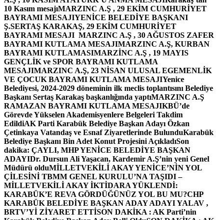
10 Kasım mesajı
MARZINC A.Ş , 29 EKİM CUMHURİYET
BAYRAMI MESAJI
YENİCE BELEDİYE BAŞKANI
Ş.SERTAŞ KARAKAŞ, 29 EKİM CUMHURİYET
BAYRAMI MESAJI
MARZINC A.Ş , 30 AĞUSTOS ZAFER
BAYRAMI KUTLAMA MESAJI
MARZINC A.Ş, KURBAN
BAYRAMI KUTLAMASI
MARZİNC A.Ş , 19 MAYIS
GENÇLİK ve SPOR BAYRAMI KUTLAMA
MESAJI
MARZINC A.Ş, 23 NİSAN ULUSAL EGEMENLİK
VE ÇOCUK BAYRAMI KUTLAMA MESAJI
Yenice
Belediyesi, 2024-2029 döneminin ilk meclis toplantısını Belediye
Başkanı Sertaş Karakaş başkanlığında yaptı
MARZINC A.Ş
RAMAZAN BAYRAMI KUTLAMA MESAJI
KBÜ’de
Görevde Yükselen Akademisyenlere Belgeleri Takdim
Edildi
AK Parti Karabük Belediye Başkan Adayı Özkan
Çetinkaya Vatandaş ve Esnaf Ziyaretlerinde Bulundu
Karabük
Belediye Başkanı Bin Adet Konut Projesini Açıkladı
Son
dakika: ÇAYLI, MHP YENİCE BELEDİYE BAŞKAN
ADAYI
Dr. Dursun Ali Yaşacan, Kardemir A.Ş’nin yeni Genel
Müdürü oldu
MİLLETVEKİLİ AKAY YENİCE’NİN YOL
ÇİLESİNİ TBMM GENEL KURULU’NA TAŞIDI –
MİLLETVEKİLİ AKAY İKTİDARA YÜKLENDİ:
KARABÜK’E REVA GÖRDÜĞÜNÜZ YOL BU MU?
CHP
KARABÜK BELEDİYE BAŞKAN ADAY ADAYI YALAV ,
BRTV’Yİ ZİYARET ETTİ
SON DAKİKA : AK Parti’nin