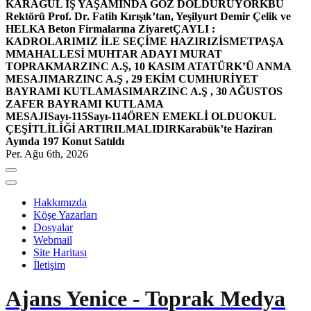
KARAGÜL İŞ YAŞAMINDA GÖZ DOLDURUYOR
KBÜ
Rektörü Prof. Dr. Fatih Kırışık’tan, Yeşilyurt Demir Çelik ve
HELKA Beton Firmalarına Ziyaret
ÇAYLI :
KADROLARIMIZ İLE SEÇİME HAZIRIZ
İSMETPAŞA
MMAHALLESİ MUHTAR ADAYI MURAT
TOPRAK
MARZINC A.Ş, 10 KASIM ATATÜRK’Ü ANMA
MESAJI
MARZINC A.Ş , 29 EKİM CUMHURİYET
BAYRAMI KUTLAMASI
MARZINC A.Ş , 30 AĞUSTOS
ZAFER BAYRAMI KUTLAMA
MESAJI
Sayı-115
Sayı-114
ÖREN EMEKLİ OLDU
OKUL
ÇEŞİTLİLİĞİ ARTIRILMALIDIR
Karabük’te Haziran
Ayında 197 Konut Satıldı
Per. Ağu 6th, 2026
Hakkımızda
Köşe Yazarları
Dosyalar
Webmail
Site Haritası
İletişim
Ajans Yenice - Toprak Medya