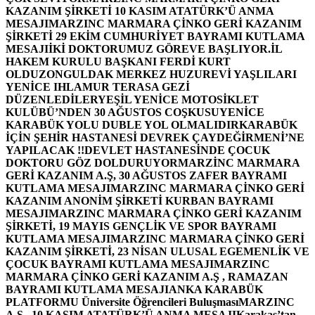
KAZANIM ŞİRKETİ 10 KASIM ATATÜRK’Ü ANMA
MESAJI
MARZINC MARMARA ÇİNKO GERİ KAZANIM
ŞİRKETİ 29 EKİM CUMHURİYET BAYRAMI KUTLAMA
MESAJI
İKİ DOKTORUMUZ GÖREVE BAŞLIYOR.
İL
HAKEM KURULU BAŞKANI FERDİ KURT
OLDU
ZONGULDAK MERKEZ HUZUREVİ YAŞLILARI
YENİCE IHLAMUR TERASA GEZİ
DÜZENLEDİLER
YEŞİL YENİCE MOTOSİKLET
KULÜBÜ’NDEN 30 AĞUSTOS COŞKUSU
YENİCE
KARABÜK YOLU DUBLE YOL OLMALIDIR
KARABÜK
İÇİN ŞEHİR HASTANESİ DEVREK ÇAYDEĞİRMENİ’NE
YAPILACAK !!
DEVLET HASTANESİNDE ÇOCUK
DOKTORU GÖZ DOLDURUYOR
MARZİNC MARMARA
GERİ KAZANIM A.Ş, 30 AĞUSTOS ZAFER BAYRAMI
KUTLAMA MESAJI
MARZINC MARMARA ÇİNKO GERİ
KAZANIM ANONİM ŞİRKETİ KURBAN BAYRAMI
MESAJI
MARZINC MARMARA ÇİNKO GERİ KAZANIM
ŞİRKETİ, 19 MAYIS GENÇLİK VE SPOR BAYRAMI
KUTLAMA MESAJI
MARZINC MARMARA ÇİNKO GERİ
KAZANIM ŞİRKETİ, 23 NİSAN ULUSAL EGEMENLİK VE
ÇOCUK BAYRAMI KUTLAMA MESAJI
MARZINC
MARMARA ÇİNKO GERİ KAZANIM A.Ş , RAMAZAN
BAYRAMI KUTLAMA MESAJI
ANKA KARABÜK
PLATFORMU Üniversite Öğrencileri Buluşması
MARZINC
A.Ş , 10 KASIM ATATÜRK’Ü ANMA MESAJI
Karakaş’tan