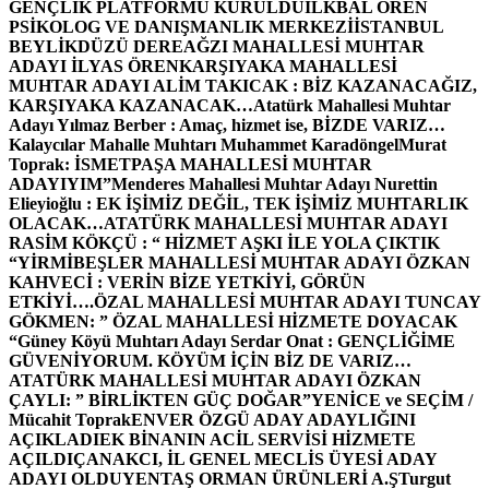
GENÇLİK PLATFORMU KURULDU
İLKBAL ÖREN
PSİKOLOG VE DANIŞMANLIK MERKEZİ
İSTANBUL
BEYLİKDÜZÜ DEREAĞZI MAHALLESİ MUHTAR
ADAYI İLYAS ÖREN
KARŞIYAKA MAHALLESİ
MUHTAR ADAYI ALİM TAKICAK : BİZ KAZANACAĞIZ,
KARŞIYAKA KAZANACAK…
Atatürk Mahallesi Muhtar
Adayı Yılmaz Berber : Amaç, hizmet ise, BİZDE VARIZ…
Kalaycılar Mahalle Muhtarı Muhammet Karadöngel
Murat
Toprak: İSMETPAŞA MAHALLESİ MUHTAR
ADAYIYIM”
Menderes Mahallesi Muhtar Adayı Nurettin
Elieyioğlu : EK İŞİMİZ DEĞİL, TEK İŞİMİZ MUHTARLIK
OLACAK…
ATATÜRK MAHALLESİ MUHTAR ADAYI
RASİM KÖKÇÜ : “ HİZMET AŞKI İLE YOLA ÇIKTIK
“
YİRMİBEŞLER MAHALLESİ MUHTAR ADAYI ÖZKAN
KAHVECİ : VERİN BİZE YETKİYİ, GÖRÜN
ETKİYİ….
ÖZAL MAHALLESİ MUHTAR ADAYI TUNCAY
GÖKMEN: ” ÖZAL MAHALLESİ HİZMETE DOYACAK
“
Güney Köyü Muhtarı Adayı Serdar Onat : GENÇLİĞİME
GÜVENİYORUM. KÖYÜM İÇİN BİZ DE VARIZ…
ATATÜRK MAHALLESİ MUHTAR ADAYI ÖZKAN
ÇAYLI: ” BİRLİKTEN GÜÇ DOĞAR”
YENİCE ve SEÇİM /
Mücahit Toprak
ENVER ÖZGÜ ADAY ADAYLIĞINI
AÇIKLADI
EK BİNANIN ACİL SERVİSİ HİZMETE
AÇILDI
ÇANAKCI, İL GENEL MECLİS ÜYESİ ADAY
ADAYI OLDU
YENTAŞ ORMAN ÜRÜNLERİ A.Ş
Turgut