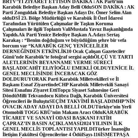
BRTV’Yİ ZİYARET ETTİ
SON DAKİKA : AK Parti’nin
Karabük Belediye Başkan Aday Belli Oldu
SON DAKİKA : AK
Parti Zonguldak Belediye Başkan Adayı Dr. Ömer Selim Alan
oldu
DSİ 23. Bölge Müdürlüğü ve Karabük İl Özel İdaresi
Tarafından Yürütülen Çalışmalar ile Taşkın Koruma
Çalışmaları ile ilgili Toplantı ValiMustafa Yavuz Başkanlığında
Yapıldı.
Ak Parti Yenice Belediye Başkan A.Adayı Sertaş
Karakaş : “Benim doğduğum ve büyüdüğüm şehre bir vefa
borcum var “
KARABÜK GENÇ YENİCELİLER
DERNEĞİNDEN ETKİNLİK
10 Ocak Çalışan Gazeteciler
Günü’nde Karabük’te fotoğraf sergisi açıldı
ÖLÇÜ VE TARTI
ALETLERİNİN BEYANNAME VERME SÜRECİ
BAŞLADI
CAHİT ELiYİOĞLU EMEKLİ OLDU
YENİCE İL
GENEL MECLİSİNDE İNCEBACAK GÖZ
DOLDURUYOR
AK Parti Karabük Milletvekilleri ve İl
Başkanı Esnaf Ziyaretinde
CHP Karabük Milletvekili Sanayi
Sitesi Esnafını Ziyaret Etti
Topçu Siyaset Sahnesine Geri
Döndü
Milli Tekvandocu Kübra Dağlı, Karabük Üniversitesi
Öğrencileri ile Buluştu
SEÇİM TAKVİMİ BAŞLADI
MHP’NİN
OVACIK ADAY ADAYI DA BELLİ OLDU
Türkiye’nin Yerli
Otomobili TOGG KBÜ’nün Makam Aracı Oldu
KARABÜK
TİCARET VE SANAYİ ODASI BAŞKANI FATİH
ÇAPRAZ’IN BASIN AÇIKLAMASI
2024 YILININ İLK
GENEL MECLİS TOPLANTISI YAPILDI
Türker İnanoğlu
İletişim Fakültesi Öğrencilerine 4 Ödül
Sayı-116
İSMETPAŞA