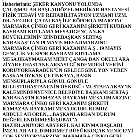
Haberlerimiz:
ŞEKER KANYONU YOLUNDA
ÇALIŞMALAR BAŞLADI
ÖZEL MEDİKAR HASTANESİ
FİZİK TEDAVİ VE REHABİLİTASYON UZMANI UZM.
DR. NECDET ÇATALBAŞ İLE RÖPORTAJ
MARZINC
MARMARA ÇİNKO GERİ KAZANIM ŞİRKETİ KURBAN
BAYRAMI KUTLAMA MESAJI
GENÇ AN-KA
BÜYÜKLERİNİN İZİNDE
BAŞKAN SERTAŞ
KARAKAŞ’TAN 19 MAYIS MESAJI
MARZINC
MARMARA ÇİNKO GERİ KAZANIM A.Ş , 19 MAYIS
GENÇLİK VE SPOR BAYRAMI KUTLAMA
MESAJI
KAYMAKAM MERT ÇANGA’DAN OKULLARA
ZİYARET
HASTANE ARSASI GÜNDEMDEKİ YERİNİ
KORUYOR
KARABÜK’ÜN GELECEĞİNE YÖN VEREN
BAŞKAN ÖZKAN ÇETİNKAYA, BASIN
MENSUPLARIYLA GÖNÜL GÖNÜLE
BULUŞTU
HASTANENİN ÖYKÜSÜ / MUSTAFA AKAY’IN
KALEMİNDEN
YENİCE BELEDİYE BAŞKANI SERTAŞ
KARAKAŞ’IN RAMAZAN BAYRAMI MESAJI
MARZINC
MARMARA ÇİNKO GERİ KAZANIM ŞİRKETİ
RAMAZAN BAYRAMI MESAJI
GURURUMUZ
ABDULLAH ÖREN….
BAŞKANLARDAN DURUM
DEĞERLENDİRMESİ
8 ŞUBAT’A
HAZIRLANIYORLAR
YEREL KALKINMA BAŞLADI
İMZALAR ATILDI
MEHMET BÜYÜKKOÇAK YENİCE’Yİ
ÇOK SEVİYOR
MARZINC MARMARA ÇİNKO GERİ