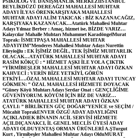
PSİKOLOG VE DANIŞMANLIK MERKEZİ
İSTANBUL
BEYLİKDÜZÜ DEREAĞZI MAHALLESİ MUHTAR
ADAYI İLYAS ÖREN
KARŞIYAKA MAHALLESİ
MUHTAR ADAYI ALİM TAKICAK : BİZ KAZANACAĞIZ,
KARŞIYAKA KAZANACAK…
Atatürk Mahallesi Muhtar
Adayı Yılmaz Berber : Amaç, hizmet ise, BİZDE VARIZ…
Kalaycılar Mahalle Muhtarı Muhammet Karadöngel
Murat
Toprak: İSMETPAŞA MAHALLESİ MUHTAR
ADAYIYIM”
Menderes Mahallesi Muhtar Adayı Nurettin
Elieyioğlu : EK İŞİMİZ DEĞİL, TEK İŞİMİZ MUHTARLIK
OLACAK…
ATATÜRK MAHALLESİ MUHTAR ADAYI
RASİM KÖKÇÜ : “ HİZMET AŞKI İLE YOLA ÇIKTIK
“
YİRMİBEŞLER MAHALLESİ MUHTAR ADAYI ÖZKAN
KAHVECİ : VERİN BİZE YETKİYİ, GÖRÜN
ETKİYİ….
ÖZAL MAHALLESİ MUHTAR ADAYI TUNCAY
GÖKMEN: ” ÖZAL MAHALLESİ HİZMETE DOYACAK
“
Güney Köyü Muhtarı Adayı Serdar Onat : GENÇLİĞİME
GÜVENİYORUM. KÖYÜM İÇİN BİZ DE VARIZ…
ATATÜRK MAHALLESİ MUHTAR ADAYI ÖZKAN
ÇAYLI: ” BİRLİKTEN GÜÇ DOĞAR”
YENİCE ve SEÇİM /
Mücahit Toprak
ENVER ÖZGÜ ADAY ADAYLIĞINI
AÇIKLADI
EK BİNANIN ACİL SERVİSİ HİZMETE
AÇILDI
ÇANAKCI, İL GENEL MECLİS ÜYESİ ADAY
ADAYI OLDU
YENTAŞ ORMAN ÜRÜNLERİ A.Ş
Turgut
Kurt , Yirmibeşler Mahallesi Muhtar Adayı Oldu
MURAT