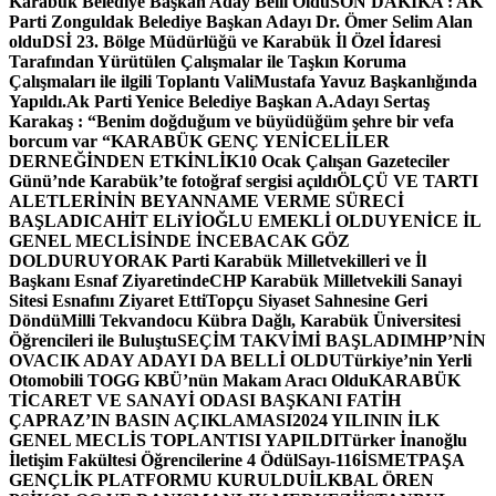
Karabük Belediye Başkan Aday Belli Oldu
SON DAKİKA : AK
Parti Zonguldak Belediye Başkan Adayı Dr. Ömer Selim Alan
oldu
DSİ 23. Bölge Müdürlüğü ve Karabük İl Özel İdaresi
Tarafından Yürütülen Çalışmalar ile Taşkın Koruma
Çalışmaları ile ilgili Toplantı ValiMustafa Yavuz Başkanlığında
Yapıldı.
Ak Parti Yenice Belediye Başkan A.Adayı Sertaş
Karakaş : “Benim doğduğum ve büyüdüğüm şehre bir vefa
borcum var “
KARABÜK GENÇ YENİCELİLER
DERNEĞİNDEN ETKİNLİK
10 Ocak Çalışan Gazeteciler
Günü’nde Karabük’te fotoğraf sergisi açıldı
ÖLÇÜ VE TARTI
ALETLERİNİN BEYANNAME VERME SÜRECİ
BAŞLADI
CAHİT ELiYİOĞLU EMEKLİ OLDU
YENİCE İL
GENEL MECLİSİNDE İNCEBACAK GÖZ
DOLDURUYOR
AK Parti Karabük Milletvekilleri ve İl
Başkanı Esnaf Ziyaretinde
CHP Karabük Milletvekili Sanayi
Sitesi Esnafını Ziyaret Etti
Topçu Siyaset Sahnesine Geri
Döndü
Milli Tekvandocu Kübra Dağlı, Karabük Üniversitesi
Öğrencileri ile Buluştu
SEÇİM TAKVİMİ BAŞLADI
MHP’NİN
OVACIK ADAY ADAYI DA BELLİ OLDU
Türkiye’nin Yerli
Otomobili TOGG KBÜ’nün Makam Aracı Oldu
KARABÜK
TİCARET VE SANAYİ ODASI BAŞKANI FATİH
ÇAPRAZ’IN BASIN AÇIKLAMASI
2024 YILININ İLK
GENEL MECLİS TOPLANTISI YAPILDI
Türker İnanoğlu
İletişim Fakültesi Öğrencilerine 4 Ödül
Sayı-116
İSMETPAŞA
GENÇLİK PLATFORMU KURULDU
İLKBAL ÖREN