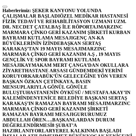
İçeriğe
atla
Haberlerimiz:
ŞEKER KANYONU YOLUNDA
ÇALIŞMALAR BAŞLADI
ÖZEL MEDİKAR HASTANESİ
FİZİK TEDAVİ VE REHABİLİTASYON UZMANI UZM.
DR. NECDET ÇATALBAŞ İLE RÖPORTAJ
MARZINC
MARMARA ÇİNKO GERİ KAZANIM ŞİRKETİ KURBAN
BAYRAMI KUTLAMA MESAJI
GENÇ AN-KA
BÜYÜKLERİNİN İZİNDE
BAŞKAN SERTAŞ
KARAKAŞ’TAN 19 MAYIS MESAJI
MARZINC
MARMARA ÇİNKO GERİ KAZANIM A.Ş , 19 MAYIS
GENÇLİK VE SPOR BAYRAMI KUTLAMA
MESAJI
KAYMAKAM MERT ÇANGA’DAN OKULLARA
ZİYARET
HASTANE ARSASI GÜNDEMDEKİ YERİNİ
KORUYOR
KARABÜK’ÜN GELECEĞİNE YÖN VEREN
BAŞKAN ÖZKAN ÇETİNKAYA, BASIN
MENSUPLARIYLA GÖNÜL GÖNÜLE
BULUŞTU
HASTANENİN ÖYKÜSÜ / MUSTAFA AKAY’IN
KALEMİNDEN
YENİCE BELEDİYE BAŞKANI SERTAŞ
KARAKAŞ’IN RAMAZAN BAYRAMI MESAJI
MARZINC
MARMARA ÇİNKO GERİ KAZANIM ŞİRKETİ
RAMAZAN BAYRAMI MESAJI
GURURUMUZ
ABDULLAH ÖREN….
BAŞKANLARDAN DURUM
DEĞERLENDİRMESİ
8 ŞUBAT’A
HAZIRLANIYORLAR
YEREL KALKINMA BAŞLADI