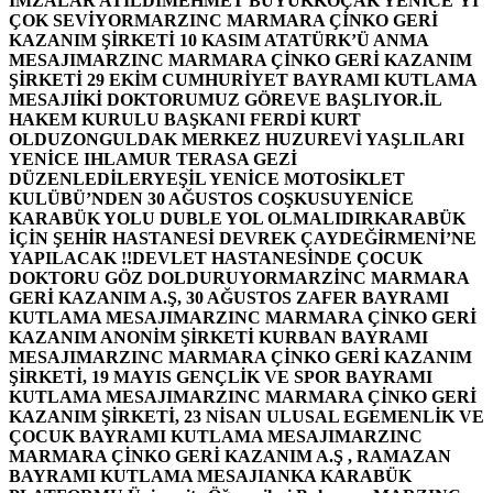
İMZALAR ATILDI
MEHMET BÜYÜKKOÇAK YENİCE’Yİ
ÇOK SEVİYOR
MARZINC MARMARA ÇİNKO GERİ
KAZANIM ŞİRKETİ 10 KASIM ATATÜRK’Ü ANMA
MESAJI
MARZINC MARMARA ÇİNKO GERİ KAZANIM
ŞİRKETİ 29 EKİM CUMHURİYET BAYRAMI KUTLAMA
MESAJI
İKİ DOKTORUMUZ GÖREVE BAŞLIYOR.
İL
HAKEM KURULU BAŞKANI FERDİ KURT
OLDU
ZONGULDAK MERKEZ HUZUREVİ YAŞLILARI
YENİCE IHLAMUR TERASA GEZİ
DÜZENLEDİLER
YEŞİL YENİCE MOTOSİKLET
KULÜBÜ’NDEN 30 AĞUSTOS COŞKUSU
YENİCE
KARABÜK YOLU DUBLE YOL OLMALIDIR
KARABÜK
İÇİN ŞEHİR HASTANESİ DEVREK ÇAYDEĞİRMENİ’NE
YAPILACAK !!
DEVLET HASTANESİNDE ÇOCUK
DOKTORU GÖZ DOLDURUYOR
MARZİNC MARMARA
GERİ KAZANIM A.Ş, 30 AĞUSTOS ZAFER BAYRAMI
KUTLAMA MESAJI
MARZINC MARMARA ÇİNKO GERİ
KAZANIM ANONİM ŞİRKETİ KURBAN BAYRAMI
MESAJI
MARZINC MARMARA ÇİNKO GERİ KAZANIM
ŞİRKETİ, 19 MAYIS GENÇLİK VE SPOR BAYRAMI
KUTLAMA MESAJI
MARZINC MARMARA ÇİNKO GERİ
KAZANIM ŞİRKETİ, 23 NİSAN ULUSAL EGEMENLİK VE
ÇOCUK BAYRAMI KUTLAMA MESAJI
MARZINC
MARMARA ÇİNKO GERİ KAZANIM A.Ş , RAMAZAN
BAYRAMI KUTLAMA MESAJI
ANKA KARABÜK