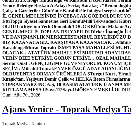
oldu
DSİ 23. Bölge Müdürlüğü ve Karabük İl Özel İdaresi Tarafın
Yenice Belediye Başkan A.Adayı Sertaş Karakaş : “Benim doğd
Çalışan Gazeteciler Günü’nde Karabük’te fotoğraf sergisi açıldı
İL GENEL MECLİSİNDE İNCEBACAK GÖZ DOLDURUY
Etti
Topçu Siyaset Sahnesine Geri Döndü
Milli Tekvandocu Kübra 
OLDU
Türkiye’nin Yerli Otomobili TOGG KBÜ’nün Makam Ara
GENEL MECLİS TOPLANTISI YAPILDI
Türker İnanoğlu İlet
VE DANIŞMANLIK MERKEZİ
İSTANBUL BEYLİKDÜZÜ 
BİZ KAZANACAĞIZ, KARŞIYAKA KAZANACAK…
Atatür
Karadöngel
Murat Toprak: İSMETPAŞA MAHALLESİ MUH
OLACAK…
ATATÜRK MAHALLESİ MUHTAR ADAYI RASİM
VERİN BİZE YETKİYİ, GÖRÜN ETKİYİ….
ÖZAL MAHALL
Serdar Onat : GENÇLİĞİME GÜVENİYORUM. KÖYÜM İÇİ
SEÇİM / Mücahit Toprak
ENVER ÖZGÜ ADAY ADAYLIĞINI
OLDU
YENTAŞ ORMAN ÜRÜNLERİ A.Ş
Turgut Kurt , Yirmi
Kırışık’tan, Yeşilyurt Demir Çelik ve HELKA Beton Firmalarına
TOPRAK
MARZINC A.Ş, 10 KASIM ATATÜRK’Ü ANMA ME
KUTLAMA MESAJI
Sayı-115
Sayı-114
ÖREN EMEKLİ OLDU
Cum. Ağu 7th, 2026
Ajans Yenice - Toprak Medya T
Toprak Medya Tanıtım