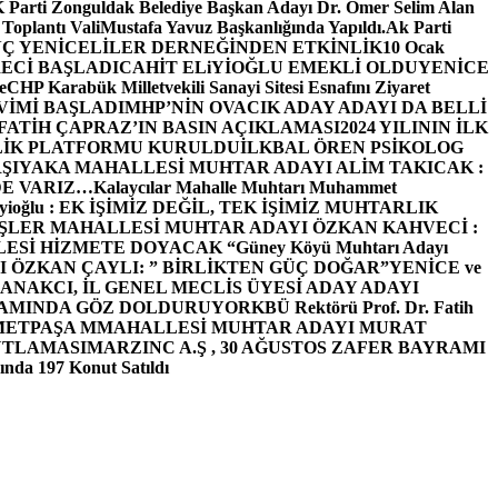
arti Zonguldak Belediye Başkan Adayı Dr. Ömer Selim Alan
 Toplantı ValiMustafa Yavuz Başkanlığında Yapıldı.
Ak Parti
Ç YENİCELİLER DERNEĞİNDEN ETKİNLİK
10 Ocak
ECİ BAŞLADI
CAHİT ELiYİOĞLU EMEKLİ OLDU
YENİCE
e
CHP Karabük Milletvekili Sanayi Sitesi Esnafını Ziyaret
VİMİ BAŞLADI
MHP’NİN OVACIK ADAY ADAYI DA BELLİ
FATİH ÇAPRAZ’IN BASIN AÇIKLAMASI
2024 YILININ İLK
LİK PLATFORMU KURULDU
İLKBAL ÖREN PSİKOLOG
ŞIYAKA MAHALLESİ MUHTAR ADAYI ALİM TAKICAK :
BİZDE VARIZ…
Kalaycılar Mahalle Muhtarı Muhammet
Elieyioğlu : EK İŞİMİZ DEĞİL, TEK İŞİMİZ MUHTARLIK
ŞLER MAHALLESİ MUHTAR ADAYI ÖZKAN KAHVECİ :
ESİ HİZMETE DOYACAK “
Güney Köyü Muhtarı Adayı
 ÖZKAN ÇAYLI: ” BİRLİKTEN GÜÇ DOĞAR”
YENİCE ve
ANAKCI, İL GENEL MECLİS ÜYESİ ADAY ADAYI
ŞAMINDA GÖZ DOLDURUYOR
KBÜ Rektörü Prof. Dr. Fatih
METPAŞA MMAHALLESİ MUHTAR ADAYI MURAT
UTLAMASI
MARZINC A.Ş , 30 AĞUSTOS ZAFER BAYRAMI
nda 197 Konut Satıldı