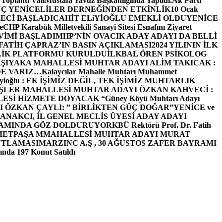
 Toplantı ValiMustafa Yavuz Başkanlığında Yapıldı.
Ak Parti
Ç YENİCELİLER DERNEĞİNDEN ETKİNLİK
10 Ocak
ECİ BAŞLADI
CAHİT ELiYİOĞLU EMEKLİ OLDU
YENİCE
e
CHP Karabük Milletvekili Sanayi Sitesi Esnafını Ziyaret
VİMİ BAŞLADI
MHP’NİN OVACIK ADAY ADAYI DA BELLİ
FATİH ÇAPRAZ’IN BASIN AÇIKLAMASI
2024 YILININ İLK
LİK PLATFORMU KURULDU
İLKBAL ÖREN PSİKOLOG
ŞIYAKA MAHALLESİ MUHTAR ADAYI ALİM TAKICAK :
BİZDE VARIZ…
Kalaycılar Mahalle Muhtarı Muhammet
Elieyioğlu : EK İŞİMİZ DEĞİL, TEK İŞİMİZ MUHTARLIK
ŞLER MAHALLESİ MUHTAR ADAYI ÖZKAN KAHVECİ :
ESİ HİZMETE DOYACAK “
Güney Köyü Muhtarı Adayı
 ÖZKAN ÇAYLI: ” BİRLİKTEN GÜÇ DOĞAR”
YENİCE ve
ANAKCI, İL GENEL MECLİS ÜYESİ ADAY ADAYI
ŞAMINDA GÖZ DOLDURUYOR
KBÜ Rektörü Prof. Dr. Fatih
METPAŞA MMAHALLESİ MUHTAR ADAYI MURAT
UTLAMASI
MARZINC A.Ş , 30 AĞUSTOS ZAFER BAYRAMI
nda 197 Konut Satıldı