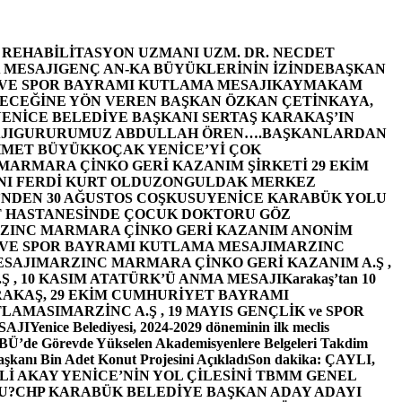
E REHABİLİTASYON UZMANI UZM. DR. NECDET
 MESAJI
GENÇ AN-KA BÜYÜKLERİNİN İZİNDE
BAŞKAN
 VE SPOR BAYRAMI KUTLAMA MESAJI
KAYMAKAM
ECEĞİNE YÖN VEREN BAŞKAN ÖZKAN ÇETİNKAYA,
ENİCE BELEDİYE BAŞKANI SERTAŞ KARAKAŞ’IN
JI
GURURUMUZ ABDULLAH ÖREN….
BAŞKANLARDAN
MET BÜYÜKKOÇAK YENİCE’Yİ ÇOK
MARMARA ÇİNKO GERİ KAZANIM ŞİRKETİ 29 EKİM
I FERDİ KURT OLDU
ZONGULDAK MERKEZ
’NDEN 30 AĞUSTOS COŞKUSU
YENİCE KARABÜK YOLU
 HASTANESİNDE ÇOCUK DOKTORU GÖZ
ZINC MARMARA ÇİNKO GERİ KAZANIM ANONİM
 VE SPOR BAYRAMI KUTLAMA MESAJI
MARZINC
ESAJI
MARZINC MARMARA ÇİNKO GERİ KAZANIM A.Ş ,
Ş , 10 KASIM ATATÜRK’Ü ANMA MESAJI
Karakaş’tan 10
RAKAŞ, 29 EKİM CUMHURİYET BAYRAMI
TLAMASI
MARZİNC A.Ş , 19 MAYIS GENÇLİK ve SPOR
SAJI
Yenice Belediyesi, 2024-2029 döneminin ilk meclis
BÜ’de Görevde Yükselen Akademisyenlere Belgeleri Takdim
şkanı Bin Adet Konut Projesini Açıkladı
Son dakika: ÇAYLI,
İ AKAY YENİCE’NİN YOL ÇİLESİNİ TBMM GENEL
U?
CHP KARABÜK BELEDİYE BAŞKAN ADAY ADAYI