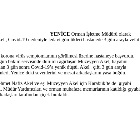
YENİCE
Orman İşletme Müdürü olarak
, Covid-19 nedeniyle tedavi gördükleri hastanede 3 gün arayla vefat
el, korona virüs semptomlarının görülmesi üzerine hastaneye başvurdu.
ı. Yoğun bakım servisinde durumu ağırlaşan Müzeyyen Akel, hayatını
dan 3 gün sonra Covid-19’a yenik düştü. Akel, çifti 3 gün arayla
ümleri, Yenice’deki sevenlerini ve mesai arkadaşlarını yasa boğdu.
et Nafiz Akel ve eşi Müzeyyen Akel için Karabük’te de gıyabi
, Müdür Yardımcıları ve orman muhafaza memurlarının katıldığı gıyabi
daşları tarafından çiçek bırakıldı.