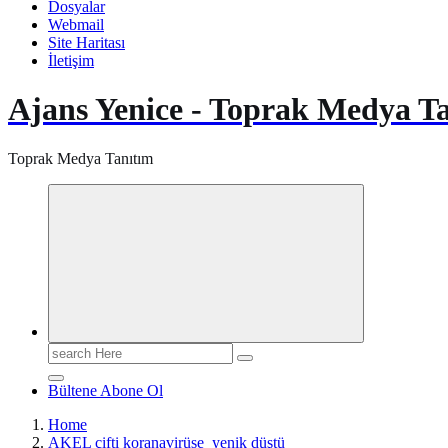
Dosyalar
Webmail
Site Haritası
İletişim
Ajans Yenice - Toprak Medya T
Toprak Medya Tanıtım
Search
for:
Bültene Abone Ol
Home
AKEL çifti koranavirüse yenik düştü