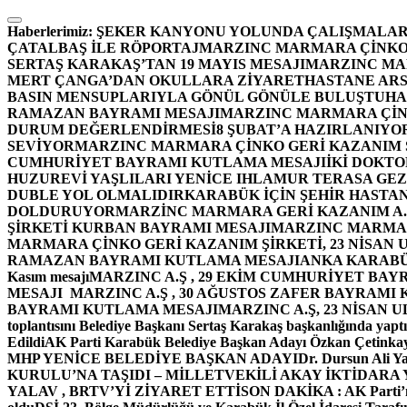
İçeriğe
atla
Haberlerimiz:
ŞEKER KANYONU YOLUNDA ÇALIŞMALAR
ÇATALBAŞ İLE RÖPORTAJ
MARZINC MARMARA ÇİNKO 
SERTAŞ KARAKAŞ’TAN 19 MAYIS MESAJI
MARZINC MAR
MERT ÇANGA’DAN OKULLARA ZİYARET
HASTANE ARS
BASIN MENSUPLARIYLA GÖNÜL GÖNÜLE BULUŞTU
HA
RAMAZAN BAYRAMI MESAJI
MARZINC MARMARA ÇİNK
DURUM DEĞERLENDİRMESİ
8 ŞUBAT’A HAZIRLANIYO
SEVİYOR
MARZINC MARMARA ÇİNKO GERİ KAZANIM Ş
CUMHURİYET BAYRAMI KUTLAMA MESAJI
İKİ DOKT
HUZUREVİ YAŞLILARI YENİCE IHLAMUR TERASA GE
DUBLE YOL OLMALIDIR
KARABÜK İÇİN ŞEHİR HASTAN
DOLDURUYOR
MARZİNC MARMARA GERİ KAZANIM A.Ş
ŞİRKETİ KURBAN BAYRAMI MESAJI
MARZINC MARMARA
MARMARA ÇİNKO GERİ KAZANIM ŞİRKETİ, 23 NİSAN
RAMAZAN BAYRAMI KUTLAMA MESAJI
ANKA KARABÜK 
Kasım mesajı
MARZINC A.Ş , 29 EKİM CUMHURİYET BAY
MESAJI
MARZINC A.Ş , 30 AĞUSTOS ZAFER BAYRAMI
BAYRAMI KUTLAMA MESAJI
MARZINC A.Ş, 23 NİSAN
toplantısını Belediye Başkanı Sertaş Karakaş başkanlığında yaptı
Edildi
AK Parti Karabük Belediye Başkan Adayı Özkan Çetinkay
MHP YENİCE BELEDİYE BAŞKAN ADAYI
Dr. Dursun Ali Y
KURULU’NA TAŞIDI – MİLLETVEKİLİ AKAY İKTİDAR
YALAV , BRTV’Yİ ZİYARET ETTİ
SON DAKİKA : AK Parti’n