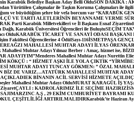
in Karabük Belediye Başkan Aday Belli Oldu
SON DAKİKA : AK P
dan Yürütülen Çalışmalar ile Taşkın Koruma Çalışmaları ile ilgili
uğum ve büyüdüğüm şehre bir vefa borcum var “
KARABÜK GEN
ÖLÇÜ VE TARTI ALETLERİNİN BEYANNAME VERME SÜR
OR
AK Parti Karabük Milletvekilleri ve İl Başkanı Esnaf Ziyaretind
Dağlı, Karabük Üniversitesi Öğrencileri ile Buluştu
SEÇİM TAK
cı Oldu
KARABÜK TİCARET VE SANAYİ ODASI BAŞKANI 
işim Fakültesi Öğrencilerine 4 Ödül
Sayı-116
İSMETPAŞA GENÇ
DEREAĞZI MAHALLESİ MUHTAR ADAYI İLYAS ÖREN
KAR
k Mahallesi Muhtar Adayı Yılmaz Berber : Amaç, hizmet ise, 
TAR ADAYIYIM”
Menderes Mahallesi Muhtar Adayı Nurettin 
 KÖKÇÜ : “ HİZMET AŞKI İLE YOLA ÇIKTIK “
YİRMİBE
ESİ MUHTAR ADAYI TUNCAY GÖKMEN: ” ÖZAL MAHALL
N BİZ DE VARIZ…
ATATÜRK MAHALLESİ MUHTAR ADAYI
 AÇIKLADI
EK BİNANIN ACİL SERVİSİ HİZMETE AÇILDI
Ç
beşler Mahallesi Muhtar Adayı Oldu
MURAT KARAGÜL İŞ YA
 Ziyaret
ÇAYLI : KADROLARIMIZ İLE SEÇİME HAZIRIZ
İS
SAJI
MARZINC A.Ş , 29 EKİM CUMHURİYET BAYRAMI K
OKUL ÇEŞİTLİLİĞİ ARTIRILMALIDIR
Karabük’te Haziran Ayı