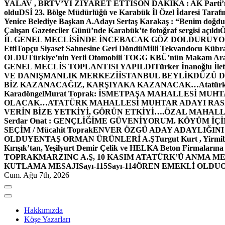
YALAV , BRTV’Yİ ZİYARET ETTİ
SON DAKİKA : AK Parti’n
oldu
DSİ 23. Bölge Müdürlüğü ve Karabük İl Özel İdaresi Tarafın
Yenice Belediye Başkan A.Adayı Sertaş Karakaş : “Benim doğd
Çalışan Gazeteciler Günü’nde Karabük’te fotoğraf sergisi açıldı
İL GENEL MECLİSİNDE İNCEBACAK GÖZ DOLDURUY
Etti
Topçu Siyaset Sahnesine Geri Döndü
Milli Tekvandocu Kübra 
OLDU
Türkiye’nin Yerli Otomobili TOGG KBÜ’nün Makam Ara
GENEL MECLİS TOPLANTISI YAPILDI
Türker İnanoğlu İlet
VE DANIŞMANLIK MERKEZİ
İSTANBUL BEYLİKDÜZÜ 
BİZ KAZANACAĞIZ, KARŞIYAKA KAZANACAK…
Atatür
Karadöngel
Murat Toprak: İSMETPAŞA MAHALLESİ MUH
OLACAK…
ATATÜRK MAHALLESİ MUHTAR ADAYI RASİM
VERİN BİZE YETKİYİ, GÖRÜN ETKİYİ….
ÖZAL MAHALL
Serdar Onat : GENÇLİĞİME GÜVENİYORUM. KÖYÜM İÇİ
SEÇİM / Mücahit Toprak
ENVER ÖZGÜ ADAY ADAYLIĞINI
OLDU
YENTAŞ ORMAN ÜRÜNLERİ A.Ş
Turgut Kurt , Yirmi
Kırışık’tan, Yeşilyurt Demir Çelik ve HELKA Beton Firmalarına
TOPRAK
MARZINC A.Ş, 10 KASIM ATATÜRK’Ü ANMA ME
KUTLAMA MESAJI
Sayı-115
Sayı-114
ÖREN EMEKLİ OLDU
Cum. Ağu 7th, 2026
Hakkımızda
Köşe Yazarları