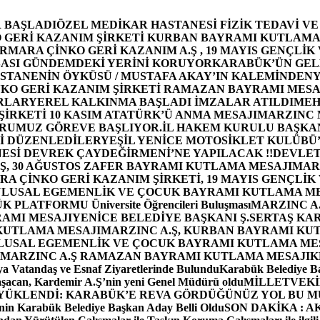
 BAŞLADI
ÖZEL MEDİKAR HASTANESİ FİZİK TEDAVİ V
GERİ KAZANIM ŞİRKETİ KURBAN BAYRAMI KUTLAMA
MARA ÇİNKO GERİ KAZANIM A.Ş , 19 MAYIS GENÇLİK
ASI GÜNDEMDEKİ YERİNİ KORUYOR
KARABÜK’ÜN GEL
STANENİN ÖYKÜSÜ / MUSTAFA AKAY’IN KALEMİNDEN
Y
O GERİ KAZANIM ŞİRKETİ RAMAZAN BAYRAMI MESA
RLAR
YEREL KALKINMA BAŞLADI İMZALAR ATILDI
MEH
İRKETİ 10 KASIM ATATÜRK’Ü ANMA MESAJI
MARZINC 
ORUMUZ GÖREVE BAŞLIYOR.
İL HAKEM KURULU BAŞKAN
Zİ DÜZENLEDİLER
YEŞİL YENİCE MOTOSİKLET KULÜBÜ
ESİ DEVREK ÇAYDEĞİRMENİ’NE YAPILACAK !!
DEVLET
, 30 AĞUSTOS ZAFER BAYRAMI KUTLAMA MESAJI
MAR
 ÇİNKO GERİ KAZANIM ŞİRKETİ, 19 MAYIS GENÇLİK
 ULUSAL EGEMENLİK VE ÇOCUK BAYRAMI KUTLAMA M
PLATFORMU Üniversite Öğrencileri Buluşması
MARZINC A.
RAMI MESAJI
YENİCE BELEDİYE BAŞKANI Ş.SERTAŞ KA
 KUTLAMA MESAJI
MARZINC A.Ş, KURBAN BAYRAMI KU
 ULUSAL EGEMENLİK VE ÇOCUK BAYRAMI KUTLAMA ME
MARZINC A.Ş RAMAZAN BAYRAMI KUTLAMA MESAJI
K
a Vatandaş ve Esnaf Ziyaretlerinde Bulundu
Karabük Belediye Ba
aşacan, Kardemir A.Ş’nin yeni Genel Müdürü oldu
MİLLETVEKİL
A YÜKLENDİ: KARABÜK’E REVA GÖRDÜĞÜNÜZ YOL BU M
in Karabük Belediye Başkan Aday Belli Oldu
SON DAKİKA : AK P