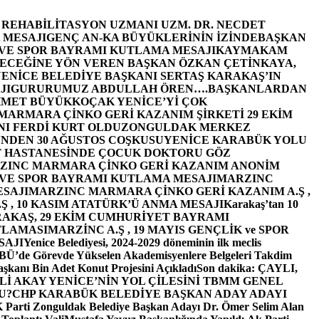
E REHABİLİTASYON UZMANI UZM. DR. NECDET
 MESAJI
GENÇ AN-KA BÜYÜKLERİNİN İZİNDE
BAŞKAN
 VE SPOR BAYRAMI KUTLAMA MESAJI
KAYMAKAM
ECEĞİNE YÖN VEREN BAŞKAN ÖZKAN ÇETİNKAYA,
ENİCE BELEDİYE BAŞKANI SERTAŞ KARAKAŞ’IN
JI
GURURUMUZ ABDULLAH ÖREN….
BAŞKANLARDAN
MET BÜYÜKKOÇAK YENİCE’Yİ ÇOK
MARMARA ÇİNKO GERİ KAZANIM ŞİRKETİ 29 EKİM
I FERDİ KURT OLDU
ZONGULDAK MERKEZ
’NDEN 30 AĞUSTOS COŞKUSU
YENİCE KARABÜK YOLU
 HASTANESİNDE ÇOCUK DOKTORU GÖZ
ZINC MARMARA ÇİNKO GERİ KAZANIM ANONİM
 VE SPOR BAYRAMI KUTLAMA MESAJI
MARZINC
ESAJI
MARZINC MARMARA ÇİNKO GERİ KAZANIM A.Ş ,
Ş , 10 KASIM ATATÜRK’Ü ANMA MESAJI
Karakaş’tan 10
RAKAŞ, 29 EKİM CUMHURİYET BAYRAMI
TLAMASI
MARZİNC A.Ş , 19 MAYIS GENÇLİK ve SPOR
SAJI
Yenice Belediyesi, 2024-2029 döneminin ilk meclis
BÜ’de Görevde Yükselen Akademisyenlere Belgeleri Takdim
şkanı Bin Adet Konut Projesini Açıkladı
Son dakika: ÇAYLI,
İ AKAY YENİCE’NİN YOL ÇİLESİNİ TBMM GENEL
U?
CHP KARABÜK BELEDİYE BAŞKAN ADAY ADAYI
arti Zonguldak Belediye Başkan Adayı Dr. Ömer Selim Alan