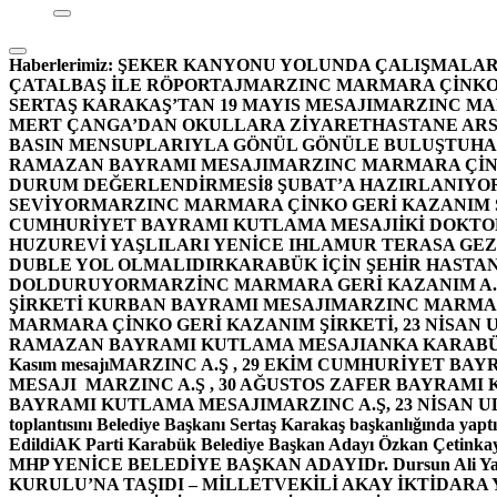
Haberlerimiz:
ŞEKER KANYONU YOLUNDA ÇALIŞMALAR
ÇATALBAŞ İLE RÖPORTAJ
MARZINC MARMARA ÇİNKO 
SERTAŞ KARAKAŞ’TAN 19 MAYIS MESAJI
MARZINC MAR
MERT ÇANGA’DAN OKULLARA ZİYARET
HASTANE ARS
BASIN MENSUPLARIYLA GÖNÜL GÖNÜLE BULUŞTU
HA
RAMAZAN BAYRAMI MESAJI
MARZINC MARMARA ÇİNK
DURUM DEĞERLENDİRMESİ
8 ŞUBAT’A HAZIRLANIYO
SEVİYOR
MARZINC MARMARA ÇİNKO GERİ KAZANIM Ş
CUMHURİYET BAYRAMI KUTLAMA MESAJI
İKİ DOKT
HUZUREVİ YAŞLILARI YENİCE IHLAMUR TERASA GE
DUBLE YOL OLMALIDIR
KARABÜK İÇİN ŞEHİR HASTAN
DOLDURUYOR
MARZİNC MARMARA GERİ KAZANIM A.Ş
ŞİRKETİ KURBAN BAYRAMI MESAJI
MARZINC MARMARA
MARMARA ÇİNKO GERİ KAZANIM ŞİRKETİ, 23 NİSAN
RAMAZAN BAYRAMI KUTLAMA MESAJI
ANKA KARABÜK 
Kasım mesajı
MARZINC A.Ş , 29 EKİM CUMHURİYET BAY
MESAJI
MARZINC A.Ş , 30 AĞUSTOS ZAFER BAYRAMI
BAYRAMI KUTLAMA MESAJI
MARZINC A.Ş, 23 NİSAN
toplantısını Belediye Başkanı Sertaş Karakaş başkanlığında yaptı
Edildi
AK Parti Karabük Belediye Başkan Adayı Özkan Çetinkay
MHP YENİCE BELEDİYE BAŞKAN ADAYI
Dr. Dursun Ali Y
KURULU’NA TAŞIDI – MİLLETVEKİLİ AKAY İKTİDAR