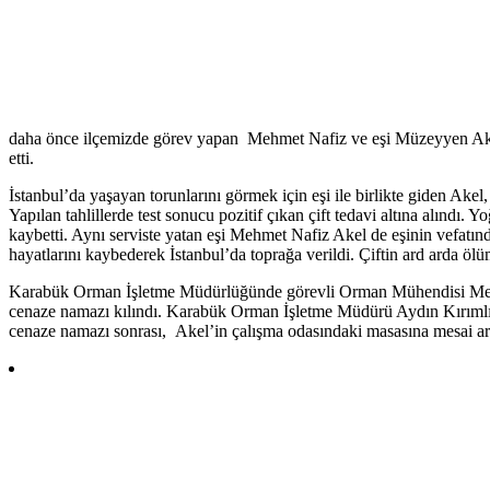
daha önce ilçemizde görev yapan Mehmet Nafiz ve eşi Müzeyyen Akel 
etti.
İstanbul’da yaşayan torunlarını görmek için eşi ile birlikte giden Ak
Yapılan tahlillerde test sonucu pozitif çıkan çift tedavi altına alınd
kaybetti. Aynı serviste yatan eşi Mehmet Nafiz Akel de eşinin vefatın
hayatlarını kaybederek İstanbul’da toprağa verildi. Çiftin ard arda öl
Karabük Orman İşletme Müdürlüğünde görevli Orman Mühendisi Mehm
cenaze namazı kılındı. Karabük Orman İşletme Müdürü Aydın Kırımlı
cenaze namazı sonrası, Akel’in çalışma odasındaki masasına mesai arka