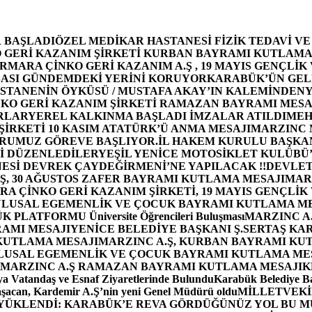
 BAŞLADI
ÖZEL MEDİKAR HASTANESİ FİZİK TEDAVİ V
GERİ KAZANIM ŞİRKETİ KURBAN BAYRAMI KUTLAMA
MARA ÇİNKO GERİ KAZANIM A.Ş , 19 MAYIS GENÇLİK
ASI GÜNDEMDEKİ YERİNİ KORUYOR
KARABÜK’ÜN GEL
STANENİN ÖYKÜSÜ / MUSTAFA AKAY’IN KALEMİNDEN
Y
O GERİ KAZANIM ŞİRKETİ RAMAZAN BAYRAMI MESA
RLAR
YEREL KALKINMA BAŞLADI İMZALAR ATILDI
MEH
İRKETİ 10 KASIM ATATÜRK’Ü ANMA MESAJI
MARZINC 
ORUMUZ GÖREVE BAŞLIYOR.
İL HAKEM KURULU BAŞKAN
Zİ DÜZENLEDİLER
YEŞİL YENİCE MOTOSİKLET KULÜBÜ
ESİ DEVREK ÇAYDEĞİRMENİ’NE YAPILACAK !!
DEVLET
, 30 AĞUSTOS ZAFER BAYRAMI KUTLAMA MESAJI
MAR
 ÇİNKO GERİ KAZANIM ŞİRKETİ, 19 MAYIS GENÇLİK
 ULUSAL EGEMENLİK VE ÇOCUK BAYRAMI KUTLAMA M
PLATFORMU Üniversite Öğrencileri Buluşması
MARZINC A.
RAMI MESAJI
YENİCE BELEDİYE BAŞKANI Ş.SERTAŞ KA
 KUTLAMA MESAJI
MARZINC A.Ş, KURBAN BAYRAMI KU
 ULUSAL EGEMENLİK VE ÇOCUK BAYRAMI KUTLAMA ME
MARZINC A.Ş RAMAZAN BAYRAMI KUTLAMA MESAJI
K
a Vatandaş ve Esnaf Ziyaretlerinde Bulundu
Karabük Belediye Ba
aşacan, Kardemir A.Ş’nin yeni Genel Müdürü oldu
MİLLETVEKİL
A YÜKLENDİ: KARABÜK’E REVA GÖRDÜĞÜNÜZ YOL BU M