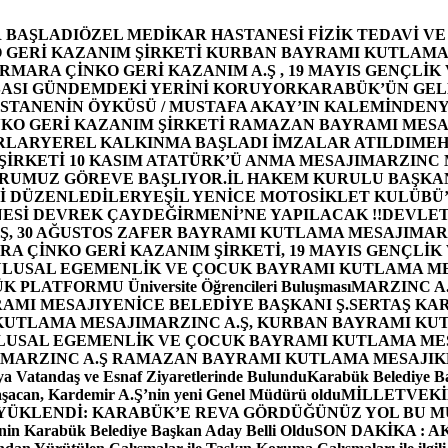
 BAŞLADI
ÖZEL MEDİKAR HASTANESİ FİZİK TEDAVİ V
GERİ KAZANIM ŞİRKETİ KURBAN BAYRAMI KUTLAMA
MARA ÇİNKO GERİ KAZANIM A.Ş , 19 MAYIS GENÇLİK
ASI GÜNDEMDEKİ YERİNİ KORUYOR
KARABÜK’ÜN GEL
STANENİN ÖYKÜSÜ / MUSTAFA AKAY’IN KALEMİNDEN
Y
O GERİ KAZANIM ŞİRKETİ RAMAZAN BAYRAMI MESA
RLAR
YEREL KALKINMA BAŞLADI İMZALAR ATILDI
MEH
İRKETİ 10 KASIM ATATÜRK’Ü ANMA MESAJI
MARZINC 
ORUMUZ GÖREVE BAŞLIYOR.
İL HAKEM KURULU BAŞKAN
Zİ DÜZENLEDİLER
YEŞİL YENİCE MOTOSİKLET KULÜBÜ
ESİ DEVREK ÇAYDEĞİRMENİ’NE YAPILACAK !!
DEVLET
, 30 AĞUSTOS ZAFER BAYRAMI KUTLAMA MESAJI
MAR
 ÇİNKO GERİ KAZANIM ŞİRKETİ, 19 MAYIS GENÇLİK
 ULUSAL EGEMENLİK VE ÇOCUK BAYRAMI KUTLAMA M
PLATFORMU Üniversite Öğrencileri Buluşması
MARZINC A.
RAMI MESAJI
YENİCE BELEDİYE BAŞKANI Ş.SERTAŞ KA
 KUTLAMA MESAJI
MARZINC A.Ş, KURBAN BAYRAMI KU
 ULUSAL EGEMENLİK VE ÇOCUK BAYRAMI KUTLAMA ME
MARZINC A.Ş RAMAZAN BAYRAMI KUTLAMA MESAJI
K
a Vatandaş ve Esnaf Ziyaretlerinde Bulundu
Karabük Belediye Ba
aşacan, Kardemir A.Ş’nin yeni Genel Müdürü oldu
MİLLETVEKİL
A YÜKLENDİ: KARABÜK’E REVA GÖRDÜĞÜNÜZ YOL BU M
in Karabük Belediye Başkan Aday Belli Oldu
SON DAKİKA : AK P