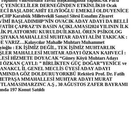
 Toplantı ValiMustafa Yavuz Başkanlığında Yapıldı.
Ak Parti
Ç YENİCELİLER DERNEĞİNDEN ETKİNLİK
10 Ocak
ECİ BAŞLADI
CAHİT ELiYİOĞLU EMEKLİ OLDU
YENİCE
e
CHP Karabük Milletvekili Sanayi Sitesi Esnafını Ziyaret
VİMİ BAŞLADI
MHP’NİN OVACIK ADAY ADAYI DA BELLİ
FATİH ÇAPRAZ’IN BASIN AÇIKLAMASI
2024 YILININ İLK
LİK PLATFORMU KURULDU
İLKBAL ÖREN PSİKOLOG
ŞIYAKA MAHALLESİ MUHTAR ADAYI ALİM TAKICAK :
BİZDE VARIZ…
Kalaycılar Mahalle Muhtarı Muhammet
Elieyioğlu : EK İŞİMİZ DEĞİL, TEK İŞİMİZ MUHTARLIK
ŞLER MAHALLESİ MUHTAR ADAYI ÖZKAN KAHVECİ :
ESİ HİZMETE DOYACAK “
Güney Köyü Muhtarı Adayı
 ÖZKAN ÇAYLI: ” BİRLİKTEN GÜÇ DOĞAR”
YENİCE ve
ANAKCI, İL GENEL MECLİS ÜYESİ ADAY ADAYI
ŞAMINDA GÖZ DOLDURUYOR
KBÜ Rektörü Prof. Dr. Fatih
METPAŞA MMAHALLESİ MUHTAR ADAYI MURAT
UTLAMASI
MARZINC A.Ş , 30 AĞUSTOS ZAFER BAYRAMI
nda 197 Konut Satıldı