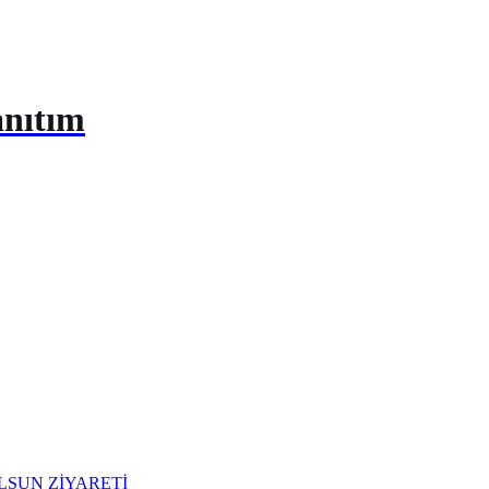
anıtım
LSUN ZİYARETİ