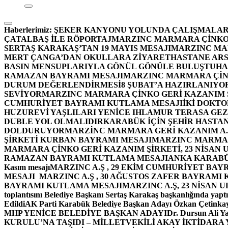
Haberlerimiz:
ŞEKER KANYONU YOLUNDA ÇALIŞMALAR
ÇATALBAŞ İLE RÖPORTAJ
MARZINC MARMARA ÇİNKO 
SERTAŞ KARAKAŞ’TAN 19 MAYIS MESAJI
MARZINC MAR
MERT ÇANGA’DAN OKULLARA ZİYARET
HASTANE ARS
BASIN MENSUPLARIYLA GÖNÜL GÖNÜLE BULUŞTU
HA
RAMAZAN BAYRAMI MESAJI
MARZINC MARMARA ÇİNK
DURUM DEĞERLENDİRMESİ
8 ŞUBAT’A HAZIRLANIYO
SEVİYOR
MARZINC MARMARA ÇİNKO GERİ KAZANIM Ş
CUMHURİYET BAYRAMI KUTLAMA MESAJI
İKİ DOKT
HUZUREVİ YAŞLILARI YENİCE IHLAMUR TERASA GE
DUBLE YOL OLMALIDIR
KARABÜK İÇİN ŞEHİR HASTAN
DOLDURUYOR
MARZİNC MARMARA GERİ KAZANIM A.Ş
ŞİRKETİ KURBAN BAYRAMI MESAJI
MARZINC MARMARA
MARMARA ÇİNKO GERİ KAZANIM ŞİRKETİ, 23 NİSAN
RAMAZAN BAYRAMI KUTLAMA MESAJI
ANKA KARABÜK 
Kasım mesajı
MARZINC A.Ş , 29 EKİM CUMHURİYET BAY
MESAJI
MARZINC A.Ş , 30 AĞUSTOS ZAFER BAYRAMI
BAYRAMI KUTLAMA MESAJI
MARZINC A.Ş, 23 NİSAN
toplantısını Belediye Başkanı Sertaş Karakaş başkanlığında yaptı
Edildi
AK Parti Karabük Belediye Başkan Adayı Özkan Çetinkay
MHP YENİCE BELEDİYE BAŞKAN ADAYI
Dr. Dursun Ali Y
KURULU’NA TAŞIDI – MİLLETVEKİLİ AKAY İKTİDAR