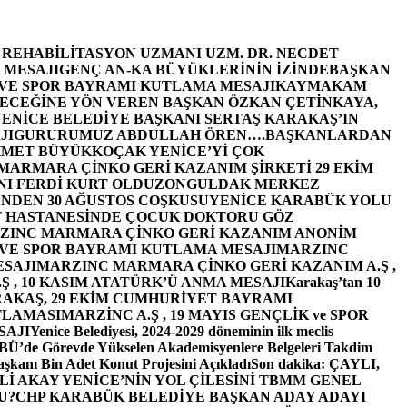
E REHABİLİTASYON UZMANI UZM. DR. NECDET
 MESAJI
GENÇ AN-KA BÜYÜKLERİNİN İZİNDE
BAŞKAN
 VE SPOR BAYRAMI KUTLAMA MESAJI
KAYMAKAM
ECEĞİNE YÖN VEREN BAŞKAN ÖZKAN ÇETİNKAYA,
ENİCE BELEDİYE BAŞKANI SERTAŞ KARAKAŞ’IN
JI
GURURUMUZ ABDULLAH ÖREN….
BAŞKANLARDAN
MET BÜYÜKKOÇAK YENİCE’Yİ ÇOK
MARMARA ÇİNKO GERİ KAZANIM ŞİRKETİ 29 EKİM
I FERDİ KURT OLDU
ZONGULDAK MERKEZ
’NDEN 30 AĞUSTOS COŞKUSU
YENİCE KARABÜK YOLU
 HASTANESİNDE ÇOCUK DOKTORU GÖZ
ZINC MARMARA ÇİNKO GERİ KAZANIM ANONİM
 VE SPOR BAYRAMI KUTLAMA MESAJI
MARZINC
ESAJI
MARZINC MARMARA ÇİNKO GERİ KAZANIM A.Ş ,
Ş , 10 KASIM ATATÜRK’Ü ANMA MESAJI
Karakaş’tan 10
RAKAŞ, 29 EKİM CUMHURİYET BAYRAMI
TLAMASI
MARZİNC A.Ş , 19 MAYIS GENÇLİK ve SPOR
SAJI
Yenice Belediyesi, 2024-2029 döneminin ilk meclis
BÜ’de Görevde Yükselen Akademisyenlere Belgeleri Takdim
şkanı Bin Adet Konut Projesini Açıkladı
Son dakika: ÇAYLI,
İ AKAY YENİCE’NİN YOL ÇİLESİNİ TBMM GENEL
U?
CHP KARABÜK BELEDİYE BAŞKAN ADAY ADAYI