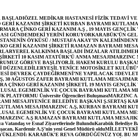
 BAŞLADI
ÖZEL MEDİKAR HASTANESİ FİZİK TEDAVİ V
GERİ KAZANIM ŞİRKETİ KURBAN BAYRAMI KUTLAMA
MARA ÇİNKO GERİ KAZANIM A.Ş , 19 MAYIS GENÇLİK
ASI GÜNDEMDEKİ YERİNİ KORUYOR
KARABÜK’ÜN GEL
STANENİN ÖYKÜSÜ / MUSTAFA AKAY’IN KALEMİNDEN
Y
O GERİ KAZANIM ŞİRKETİ RAMAZAN BAYRAMI MESA
RLAR
YEREL KALKINMA BAŞLADI İMZALAR ATILDI
MEH
İRKETİ 10 KASIM ATATÜRK’Ü ANMA MESAJI
MARZINC 
ORUMUZ GÖREVE BAŞLIYOR.
İL HAKEM KURULU BAŞKAN
Zİ DÜZENLEDİLER
YEŞİL YENİCE MOTOSİKLET KULÜBÜ
ESİ DEVREK ÇAYDEĞİRMENİ’NE YAPILACAK !!
DEVLET
, 30 AĞUSTOS ZAFER BAYRAMI KUTLAMA MESAJI
MAR
 ÇİNKO GERİ KAZANIM ŞİRKETİ, 19 MAYIS GENÇLİK
 ULUSAL EGEMENLİK VE ÇOCUK BAYRAMI KUTLAMA M
PLATFORMU Üniversite Öğrencileri Buluşması
MARZINC A.
RAMI MESAJI
YENİCE BELEDİYE BAŞKANI Ş.SERTAŞ KA
 KUTLAMA MESAJI
MARZINC A.Ş, KURBAN BAYRAMI KU
 ULUSAL EGEMENLİK VE ÇOCUK BAYRAMI KUTLAMA ME
MARZINC A.Ş RAMAZAN BAYRAMI KUTLAMA MESAJI
K
a Vatandaş ve Esnaf Ziyaretlerinde Bulundu
Karabük Belediye Ba
aşacan, Kardemir A.Ş’nin yeni Genel Müdürü oldu
MİLLETVEKİL
A YÜKLENDİ: KARABÜK’E REVA GÖRDÜĞÜNÜZ YOL BU M