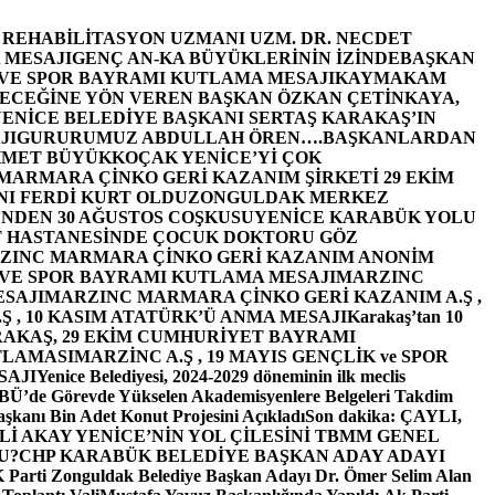
E REHABİLİTASYON UZMANI UZM. DR. NECDET
 MESAJI
GENÇ AN-KA BÜYÜKLERİNİN İZİNDE
BAŞKAN
 VE SPOR BAYRAMI KUTLAMA MESAJI
KAYMAKAM
ECEĞİNE YÖN VEREN BAŞKAN ÖZKAN ÇETİNKAYA,
ENİCE BELEDİYE BAŞKANI SERTAŞ KARAKAŞ’IN
JI
GURURUMUZ ABDULLAH ÖREN….
BAŞKANLARDAN
MET BÜYÜKKOÇAK YENİCE’Yİ ÇOK
MARMARA ÇİNKO GERİ KAZANIM ŞİRKETİ 29 EKİM
I FERDİ KURT OLDU
ZONGULDAK MERKEZ
’NDEN 30 AĞUSTOS COŞKUSU
YENİCE KARABÜK YOLU
 HASTANESİNDE ÇOCUK DOKTORU GÖZ
ZINC MARMARA ÇİNKO GERİ KAZANIM ANONİM
 VE SPOR BAYRAMI KUTLAMA MESAJI
MARZINC
ESAJI
MARZINC MARMARA ÇİNKO GERİ KAZANIM A.Ş ,
Ş , 10 KASIM ATATÜRK’Ü ANMA MESAJI
Karakaş’tan 10
RAKAŞ, 29 EKİM CUMHURİYET BAYRAMI
TLAMASI
MARZİNC A.Ş , 19 MAYIS GENÇLİK ve SPOR
SAJI
Yenice Belediyesi, 2024-2029 döneminin ilk meclis
BÜ’de Görevde Yükselen Akademisyenlere Belgeleri Takdim
şkanı Bin Adet Konut Projesini Açıkladı
Son dakika: ÇAYLI,
İ AKAY YENİCE’NİN YOL ÇİLESİNİ TBMM GENEL
U?
CHP KARABÜK BELEDİYE BAŞKAN ADAY ADAYI
arti Zonguldak Belediye Başkan Adayı Dr. Ömer Selim Alan