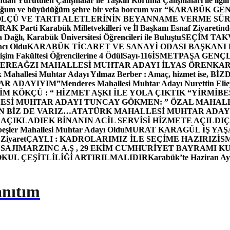
dan Yürütülen Çalışmalar ile Taşkın Koruma Çalışmaları ile ilgili
uğum ve büyüdüğüm şehre bir vefa borcum var “
KARABÜK GEN
ÖLÇÜ VE TARTI ALETLERİNİN BEYANNAME VERME SÜR
OR
AK Parti Karabük Milletvekilleri ve İl Başkanı Esnaf Ziyaretind
Dağlı, Karabük Üniversitesi Öğrencileri ile Buluştu
SEÇİM TAK
cı Oldu
KARABÜK TİCARET VE SANAYİ ODASI BAŞKANI 
işim Fakültesi Öğrencilerine 4 Ödül
Sayı-116
İSMETPAŞA GENÇ
DEREAĞZI MAHALLESİ MUHTAR ADAYI İLYAS ÖREN
KAR
k Mahallesi Muhtar Adayı Yılmaz Berber : Amaç, hizmet ise, 
TAR ADAYIYIM”
Menderes Mahallesi Muhtar Adayı Nurettin 
 KÖKÇÜ : “ HİZMET AŞKI İLE YOLA ÇIKTIK “
YİRMİBE
ESİ MUHTAR ADAYI TUNCAY GÖKMEN: ” ÖZAL MAHALL
N BİZ DE VARIZ…
ATATÜRK MAHALLESİ MUHTAR ADAYI
 AÇIKLADI
EK BİNANIN ACİL SERVİSİ HİZMETE AÇILDI
Ç
beşler Mahallesi Muhtar Adayı Oldu
MURAT KARAGÜL İŞ YA
 Ziyaret
ÇAYLI : KADROLARIMIZ İLE SEÇİME HAZIRIZ
İS
SAJI
MARZINC A.Ş , 29 EKİM CUMHURİYET BAYRAMI K
OKUL ÇEŞİTLİLİĞİ ARTIRILMALIDIR
Karabük’te Haziran Ayı
anıtım