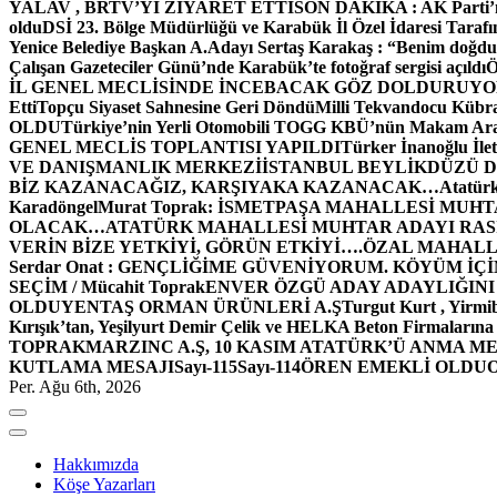
YALAV , BRTV’Yİ ZİYARET ETTİ
SON DAKİKA : AK Parti’n
oldu
DSİ 23. Bölge Müdürlüğü ve Karabük İl Özel İdaresi Tarafın
Yenice Belediye Başkan A.Adayı Sertaş Karakaş : “Benim doğd
Çalışan Gazeteciler Günü’nde Karabük’te fotoğraf sergisi açıldı
İL GENEL MECLİSİNDE İNCEBACAK GÖZ DOLDURUY
Etti
Topçu Siyaset Sahnesine Geri Döndü
Milli Tekvandocu Kübra 
OLDU
Türkiye’nin Yerli Otomobili TOGG KBÜ’nün Makam Ara
GENEL MECLİS TOPLANTISI YAPILDI
Türker İnanoğlu İlet
VE DANIŞMANLIK MERKEZİ
İSTANBUL BEYLİKDÜZÜ 
BİZ KAZANACAĞIZ, KARŞIYAKA KAZANACAK…
Atatür
Karadöngel
Murat Toprak: İSMETPAŞA MAHALLESİ MUH
OLACAK…
ATATÜRK MAHALLESİ MUHTAR ADAYI RASİM
VERİN BİZE YETKİYİ, GÖRÜN ETKİYİ….
ÖZAL MAHALL
Serdar Onat : GENÇLİĞİME GÜVENİYORUM. KÖYÜM İÇİ
SEÇİM / Mücahit Toprak
ENVER ÖZGÜ ADAY ADAYLIĞINI
OLDU
YENTAŞ ORMAN ÜRÜNLERİ A.Ş
Turgut Kurt , Yirmi
Kırışık’tan, Yeşilyurt Demir Çelik ve HELKA Beton Firmalarına
TOPRAK
MARZINC A.Ş, 10 KASIM ATATÜRK’Ü ANMA ME
KUTLAMA MESAJI
Sayı-115
Sayı-114
ÖREN EMEKLİ OLDU
Per. Ağu 6th, 2026
Hakkımızda
Köşe Yazarları