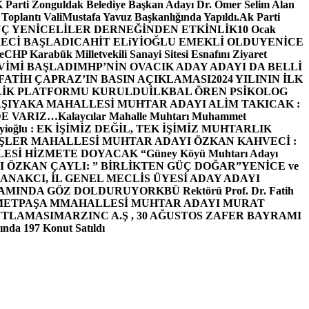
arti Zonguldak Belediye Başkan Adayı Dr. Ömer Selim Alan
 Toplantı ValiMustafa Yavuz Başkanlığında Yapıldı.
Ak Parti
Ç YENİCELİLER DERNEĞİNDEN ETKİNLİK
10 Ocak
ECİ BAŞLADI
CAHİT ELiYİOĞLU EMEKLİ OLDU
YENİCE
e
CHP Karabük Milletvekili Sanayi Sitesi Esnafını Ziyaret
VİMİ BAŞLADI
MHP’NİN OVACIK ADAY ADAYI DA BELLİ
FATİH ÇAPRAZ’IN BASIN AÇIKLAMASI
2024 YILININ İLK
LİK PLATFORMU KURULDU
İLKBAL ÖREN PSİKOLOG
ŞIYAKA MAHALLESİ MUHTAR ADAYI ALİM TAKICAK :
BİZDE VARIZ…
Kalaycılar Mahalle Muhtarı Muhammet
Elieyioğlu : EK İŞİMİZ DEĞİL, TEK İŞİMİZ MUHTARLIK
ŞLER MAHALLESİ MUHTAR ADAYI ÖZKAN KAHVECİ :
ESİ HİZMETE DOYACAK “
Güney Köyü Muhtarı Adayı
 ÖZKAN ÇAYLI: ” BİRLİKTEN GÜÇ DOĞAR”
YENİCE ve
ANAKCI, İL GENEL MECLİS ÜYESİ ADAY ADAYI
ŞAMINDA GÖZ DOLDURUYOR
KBÜ Rektörü Prof. Dr. Fatih
METPAŞA MMAHALLESİ MUHTAR ADAYI MURAT
UTLAMASI
MARZINC A.Ş , 30 AĞUSTOS ZAFER BAYRAMI
nda 197 Konut Satıldı