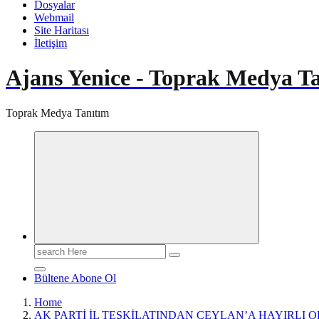
Dosyalar
Webmail
Site Haritası
İletişim
Ajans Yenice - Toprak Medya T
Toprak Medya Tanıtım
Search
for:
Bültene Abone Ol
Home
AK PARTİ İL TEŞKİLATINDAN CEYLAN’A HAYIRLI O