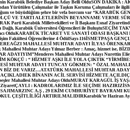
in Karabük Belediye Başkan Aday Belli Oldu
SON DAKİKA : AK P
dan Yürütülen Çalışmalar ile Taşkın Koruma Çalışmaları ile ilgili
uğum ve büyüdüğüm şehre bir vefa borcum var “
KARABÜK GEN
ÖLÇÜ VE TARTI ALETLERİNİN BEYANNAME VERME SÜR
OR
AK Parti Karabük Milletvekilleri ve İl Başkanı Esnaf Ziyaretind
Dağlı, Karabük Üniversitesi Öğrencileri ile Buluştu
SEÇİM TAK
cı Oldu
KARABÜK TİCARET VE SANAYİ ODASI BAŞKANI 
işim Fakültesi Öğrencilerine 4 Ödül
Sayı-116
İSMETPAŞA GENÇ
DEREAĞZI MAHALLESİ MUHTAR ADAYI İLYAS ÖREN
KAR
k Mahallesi Muhtar Adayı Yılmaz Berber : Amaç, hizmet ise, 
TAR ADAYIYIM”
Menderes Mahallesi Muhtar Adayı Nurettin 
 KÖKÇÜ : “ HİZMET AŞKI İLE YOLA ÇIKTIK “
YİRMİBE
ESİ MUHTAR ADAYI TUNCAY GÖKMEN: ” ÖZAL MAHALL
N BİZ DE VARIZ…
ATATÜRK MAHALLESİ MUHTAR ADAYI
 AÇIKLADI
EK BİNANIN ACİL SERVİSİ HİZMETE AÇILDI
Ç
beşler Mahallesi Muhtar Adayı Oldu
MURAT KARAGÜL İŞ YA
 Ziyaret
ÇAYLI : KADROLARIMIZ İLE SEÇİME HAZIRIZ
İS
SAJI
MARZINC A.Ş , 29 EKİM CUMHURİYET BAYRAMI K
OKUL ÇEŞİTLİLİĞİ ARTIRILMALIDIR
Karabük’te Haziran Ayı