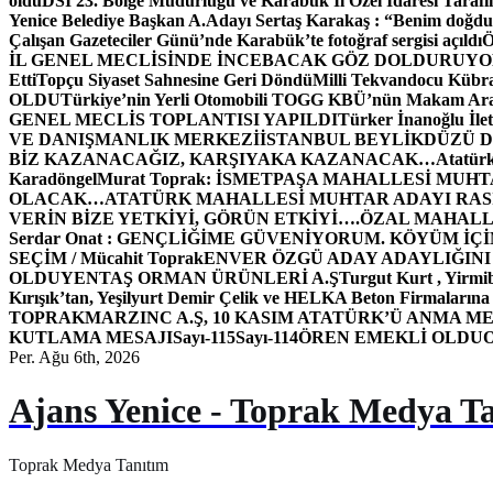
oldu
DSİ 23. Bölge Müdürlüğü ve Karabük İl Özel İdaresi Tarafın
Yenice Belediye Başkan A.Adayı Sertaş Karakaş : “Benim doğd
Çalışan Gazeteciler Günü’nde Karabük’te fotoğraf sergisi açıldı
İL GENEL MECLİSİNDE İNCEBACAK GÖZ DOLDURUY
Etti
Topçu Siyaset Sahnesine Geri Döndü
Milli Tekvandocu Kübra 
OLDU
Türkiye’nin Yerli Otomobili TOGG KBÜ’nün Makam Ara
GENEL MECLİS TOPLANTISI YAPILDI
Türker İnanoğlu İlet
VE DANIŞMANLIK MERKEZİ
İSTANBUL BEYLİKDÜZÜ 
BİZ KAZANACAĞIZ, KARŞIYAKA KAZANACAK…
Atatür
Karadöngel
Murat Toprak: İSMETPAŞA MAHALLESİ MUH
OLACAK…
ATATÜRK MAHALLESİ MUHTAR ADAYI RASİM
VERİN BİZE YETKİYİ, GÖRÜN ETKİYİ….
ÖZAL MAHALL
Serdar Onat : GENÇLİĞİME GÜVENİYORUM. KÖYÜM İÇİ
SEÇİM / Mücahit Toprak
ENVER ÖZGÜ ADAY ADAYLIĞINI
OLDU
YENTAŞ ORMAN ÜRÜNLERİ A.Ş
Turgut Kurt , Yirmi
Kırışık’tan, Yeşilyurt Demir Çelik ve HELKA Beton Firmalarına
TOPRAK
MARZINC A.Ş, 10 KASIM ATATÜRK’Ü ANMA ME
KUTLAMA MESAJI
Sayı-115
Sayı-114
ÖREN EMEKLİ OLDU
Per. Ağu 6th, 2026
Ajans Yenice - Toprak Medya T
Toprak Medya Tanıtım