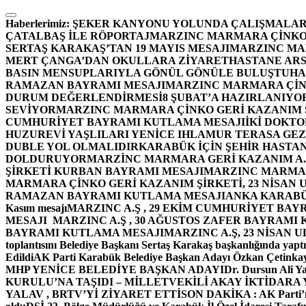
İçeriğe
atla
Haberlerimiz:
ŞEKER KANYONU YOLUNDA ÇALIŞMALAR
ÇATALBAŞ İLE RÖPORTAJ
MARZINC MARMARA ÇİNKO 
SERTAŞ KARAKAŞ’TAN 19 MAYIS MESAJI
MARZINC MAR
MERT ÇANGA’DAN OKULLARA ZİYARET
HASTANE ARS
BASIN MENSUPLARIYLA GÖNÜL GÖNÜLE BULUŞTU
HA
RAMAZAN BAYRAMI MESAJI
MARZINC MARMARA ÇİNK
DURUM DEĞERLENDİRMESİ
8 ŞUBAT’A HAZIRLANIYO
SEVİYOR
MARZINC MARMARA ÇİNKO GERİ KAZANIM Ş
CUMHURİYET BAYRAMI KUTLAMA MESAJI
İKİ DOKT
HUZUREVİ YAŞLILARI YENİCE IHLAMUR TERASA GE
DUBLE YOL OLMALIDIR
KARABÜK İÇİN ŞEHİR HASTAN
DOLDURUYOR
MARZİNC MARMARA GERİ KAZANIM A.Ş
ŞİRKETİ KURBAN BAYRAMI MESAJI
MARZINC MARMARA
MARMARA ÇİNKO GERİ KAZANIM ŞİRKETİ, 23 NİSAN
RAMAZAN BAYRAMI KUTLAMA MESAJI
ANKA KARABÜK 
Kasım mesajı
MARZINC A.Ş , 29 EKİM CUMHURİYET BAY
MESAJI
MARZINC A.Ş , 30 AĞUSTOS ZAFER BAYRAMI
BAYRAMI KUTLAMA MESAJI
MARZINC A.Ş, 23 NİSAN
toplantısını Belediye Başkanı Sertaş Karakaş başkanlığında yaptı
Edildi
AK Parti Karabük Belediye Başkan Adayı Özkan Çetinkay
MHP YENİCE BELEDİYE BAŞKAN ADAYI
Dr. Dursun Ali Y
KURULU’NA TAŞIDI – MİLLETVEKİLİ AKAY İKTİDAR
YALAV , BRTV’Yİ ZİYARET ETTİ
SON DAKİKA : AK Parti’n