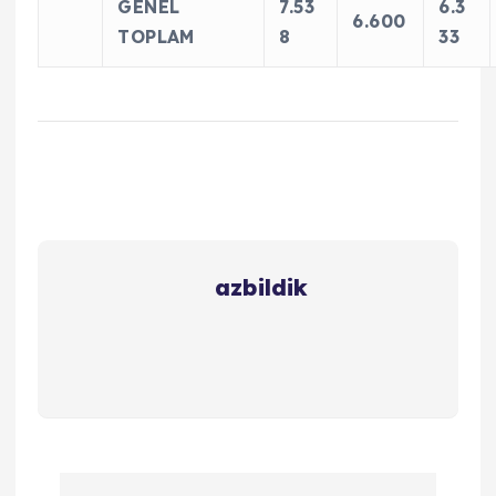
GENEL
7.53
6.3
6.600
TOPLAM
8
33
azbildik