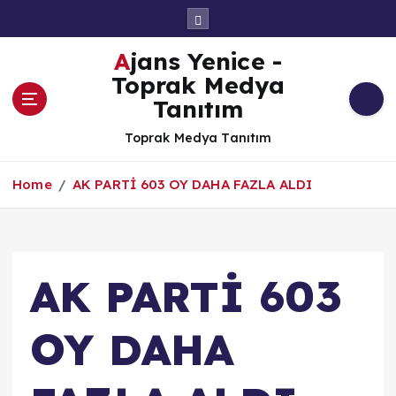
İ
ç
e
Ajans Yenice -
r
Toprak Medya
i
Tanıtım
ğ
e
Toprak Medya Tanıtım
a
t
Home
AK PARTİ 603 OY DAHA FAZLA ALDI
l
a
AK PARTİ 603
OY DAHA