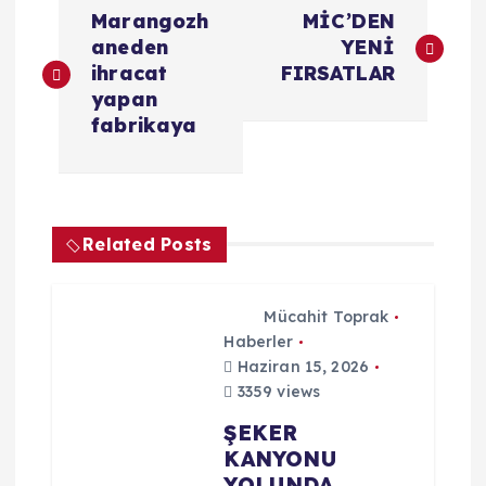
Y
Marangozh
MİC’DEN
a
aneden
YENİ
ihracat
FIRSATLAR
z
yapan
fabrikaya
ı
g
Related Posts
e
z
Mücahit Toprak
Haberler
i
Haziran 15, 2026
3359 views
n
ŞEKER
KANYONU
m
YOLUNDA