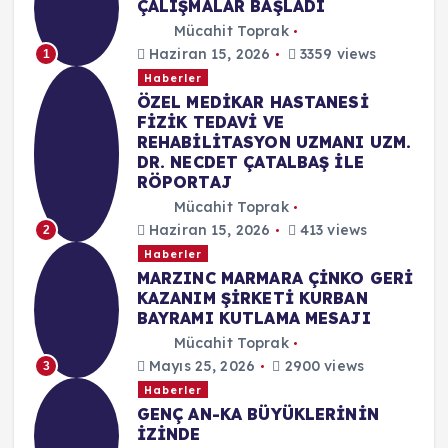
ÇALIŞMALAR BAŞLADI
Mücahit Toprak
Haziran 15, 2026
3359 views
1
Haberler
ÖZEL MEDİKAR HASTANESİ
FİZİK TEDAVİ VE
REHABİLİTASYON UZMANI UZM.
DR. NECDET ÇATALBAŞ İLE
RÖPORTAJ
Mücahit Toprak
Haziran 15, 2026
413 views
2
Haberler
MARZINC MARMARA ÇİNKO GERİ
KAZANIM ŞİRKETİ KURBAN
BAYRAMI KUTLAMA MESAJI
Mücahit Toprak
Mayıs 25, 2026
2900 views
3
Haberler
GENÇ AN-KA BÜYÜKLERİNİN
İZİNDE