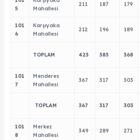
101
Karşıyaka
211
187
179
5
Mahallesi
101
Karşıyaka
212
196
189
6
Mahallesi
TOPLAM
423
383
368
101
Menderes
367
317
303
7
Mahallesi
TOPLAM
367
317
303
101
Merkez
349
289
271
8
Mahallesi