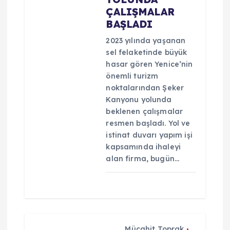
ÇALIŞMALAR
e
BAŞLADI
s
2023 yılında yaşanan
sel felaketinde büyük
hasar gören Yenice’nin
i
önemli turizm
noktalarından Şeker
Kanyonu yolunda
beklenen çalışmalar
resmen başladı. Yol ve
istinat duvarı yapım işi
kapsamında ihaleyi
alan firma, bugün…
Mücahit Toprak