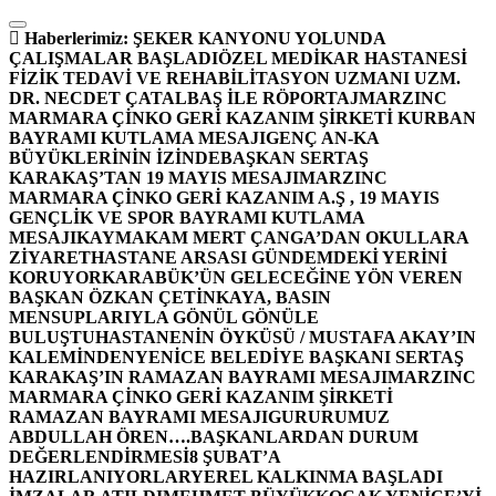
İçeriğe
atla
Haberlerimiz:
ŞEKER KANYONU YOLUNDA
ÇALIŞMALAR BAŞLADI
ÖZEL MEDİKAR HASTANESİ
FİZİK TEDAVİ VE REHABİLİTASYON UZMANI UZM.
DR. NECDET ÇATALBAŞ İLE RÖPORTAJ
MARZINC
MARMARA ÇİNKO GERİ KAZANIM ŞİRKETİ KURBAN
BAYRAMI KUTLAMA MESAJI
GENÇ AN-KA
BÜYÜKLERİNİN İZİNDE
BAŞKAN SERTAŞ
KARAKAŞ’TAN 19 MAYIS MESAJI
MARZINC
MARMARA ÇİNKO GERİ KAZANIM A.Ş , 19 MAYIS
GENÇLİK VE SPOR BAYRAMI KUTLAMA
MESAJI
KAYMAKAM MERT ÇANGA’DAN OKULLARA
ZİYARET
HASTANE ARSASI GÜNDEMDEKİ YERİNİ
KORUYOR
KARABÜK’ÜN GELECEĞİNE YÖN VEREN
BAŞKAN ÖZKAN ÇETİNKAYA, BASIN
MENSUPLARIYLA GÖNÜL GÖNÜLE
BULUŞTU
HASTANENİN ÖYKÜSÜ / MUSTAFA AKAY’IN
KALEMİNDEN
YENİCE BELEDİYE BAŞKANI SERTAŞ
KARAKAŞ’IN RAMAZAN BAYRAMI MESAJI
MARZINC
MARMARA ÇİNKO GERİ KAZANIM ŞİRKETİ
RAMAZAN BAYRAMI MESAJI
GURURUMUZ
ABDULLAH ÖREN….
BAŞKANLARDAN DURUM
DEĞERLENDİRMESİ
8 ŞUBAT’A
HAZIRLANIYORLAR
YEREL KALKINMA BAŞLADI