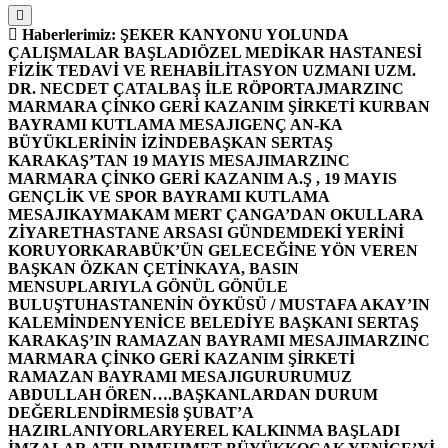
Haberlerimiz:
ŞEKER KANYONU YOLUNDA
ÇALIŞMALAR BAŞLADI
ÖZEL MEDİKAR HASTANESİ
FİZİK TEDAVİ VE REHABİLİTASYON UZMANI UZM.
DR. NECDET ÇATALBAŞ İLE RÖPORTAJ
MARZINC
MARMARA ÇİNKO GERİ KAZANIM ŞİRKETİ KURBAN
BAYRAMI KUTLAMA MESAJI
GENÇ AN-KA
BÜYÜKLERİNİN İZİNDE
BAŞKAN SERTAŞ
KARAKAŞ’TAN 19 MAYIS MESAJI
MARZINC
MARMARA ÇİNKO GERİ KAZANIM A.Ş , 19 MAYIS
GENÇLİK VE SPOR BAYRAMI KUTLAMA
MESAJI
KAYMAKAM MERT ÇANGA’DAN OKULLARA
ZİYARET
HASTANE ARSASI GÜNDEMDEKİ YERİNİ
KORUYOR
KARABÜK’ÜN GELECEĞİNE YÖN VEREN
BAŞKAN ÖZKAN ÇETİNKAYA, BASIN
MENSUPLARIYLA GÖNÜL GÖNÜLE
BULUŞTU
HASTANENİN ÖYKÜSÜ / MUSTAFA AKAY’IN
KALEMİNDEN
YENİCE BELEDİYE BAŞKANI SERTAŞ
KARAKAŞ’IN RAMAZAN BAYRAMI MESAJI
MARZINC
MARMARA ÇİNKO GERİ KAZANIM ŞİRKETİ
RAMAZAN BAYRAMI MESAJI
GURURUMUZ
ABDULLAH ÖREN….
BAŞKANLARDAN DURUM
DEĞERLENDİRMESİ
8 ŞUBAT’A
HAZIRLANIYORLAR
YEREL KALKINMA BAŞLADI