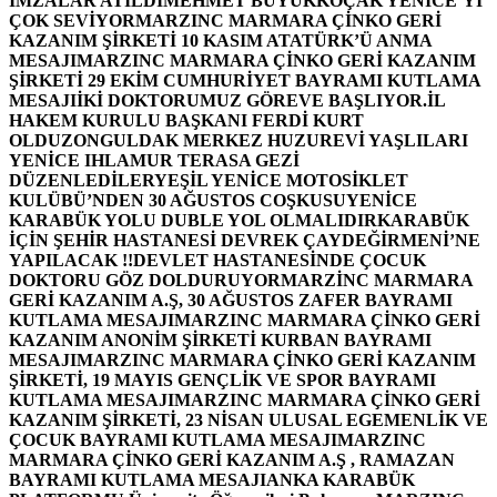
İMZALAR ATILDI
MEHMET BÜYÜKKOÇAK YENİCE’Yİ
ÇOK SEVİYOR
MARZINC MARMARA ÇİNKO GERİ
KAZANIM ŞİRKETİ 10 KASIM ATATÜRK’Ü ANMA
MESAJI
MARZINC MARMARA ÇİNKO GERİ KAZANIM
ŞİRKETİ 29 EKİM CUMHURİYET BAYRAMI KUTLAMA
MESAJI
İKİ DOKTORUMUZ GÖREVE BAŞLIYOR.
İL
HAKEM KURULU BAŞKANI FERDİ KURT
OLDU
ZONGULDAK MERKEZ HUZUREVİ YAŞLILARI
YENİCE IHLAMUR TERASA GEZİ
DÜZENLEDİLER
YEŞİL YENİCE MOTOSİKLET
KULÜBÜ’NDEN 30 AĞUSTOS COŞKUSU
YENİCE
KARABÜK YOLU DUBLE YOL OLMALIDIR
KARABÜK
İÇİN ŞEHİR HASTANESİ DEVREK ÇAYDEĞİRMENİ’NE
YAPILACAK !!
DEVLET HASTANESİNDE ÇOCUK
DOKTORU GÖZ DOLDURUYOR
MARZİNC MARMARA
GERİ KAZANIM A.Ş, 30 AĞUSTOS ZAFER BAYRAMI
KUTLAMA MESAJI
MARZINC MARMARA ÇİNKO GERİ
KAZANIM ANONİM ŞİRKETİ KURBAN BAYRAMI
MESAJI
MARZINC MARMARA ÇİNKO GERİ KAZANIM
ŞİRKETİ, 19 MAYIS GENÇLİK VE SPOR BAYRAMI
KUTLAMA MESAJI
MARZINC MARMARA ÇİNKO GERİ
KAZANIM ŞİRKETİ, 23 NİSAN ULUSAL EGEMENLİK VE
ÇOCUK BAYRAMI KUTLAMA MESAJI
MARZINC
MARMARA ÇİNKO GERİ KAZANIM A.Ş , RAMAZAN
BAYRAMI KUTLAMA MESAJI
ANKA KARABÜK