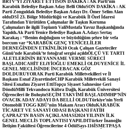
BRTV’Yİ ZİYARET ETTİ
SON DAKİKA : AK Parti’nin
Karabük Belediye Başkan Aday Belli Oldu
SON DAKİKA : AK
Parti Zonguldak Belediye Başkan Adayı Dr. Ömer Selim Alan
oldu
DSİ 23. Bölge Müdürlüğü ve Karabük İl Özel İdaresi
Tarafından Yürütülen Çalışmalar ile Taşkın Koruma
Çalışmaları ile ilgili Toplantı ValiMustafa Yavuz Başkanlığında
Yapıldı.
Ak Parti Yenice Belediye Başkan A.Adayı Sertaş
Karakaş : “Benim doğduğum ve büyüdüğüm şehre bir vefa
borcum var “
KARABÜK GENÇ YENİCELİLER
DERNEĞİNDEN ETKİNLİK
10 Ocak Çalışan Gazeteciler
Günü’nde Karabük’te fotoğraf sergisi açıldı
ÖLÇÜ VE TARTI
ALETLERİNİN BEYANNAME VERME SÜRECİ
BAŞLADI
CAHİT ELiYİOĞLU EMEKLİ OLDU
YENİCE İL
GENEL MECLİSİNDE İNCEBACAK GÖZ
DOLDURUYOR
AK Parti Karabük Milletvekilleri ve İl
Başkanı Esnaf Ziyaretinde
CHP Karabük Milletvekili Sanayi
Sitesi Esnafını Ziyaret Etti
Topçu Siyaset Sahnesine Geri
Döndü
Milli Tekvandocu Kübra Dağlı, Karabük Üniversitesi
Öğrencileri ile Buluştu
SEÇİM TAKVİMİ BAŞLADI
MHP’NİN
OVACIK ADAY ADAYI DA BELLİ OLDU
Türkiye’nin Yerli
Otomobili TOGG KBÜ’nün Makam Aracı Oldu
KARABÜK
TİCARET VE SANAYİ ODASI BAŞKANI FATİH
ÇAPRAZ’IN BASIN AÇIKLAMASI
2024 YILININ İLK
GENEL MECLİS TOPLANTISI YAPILDI
Türker İnanoğlu
İletişim Fakültesi Öğrencilerine 4 Ödül
Sayı-116
İSMETPAŞA