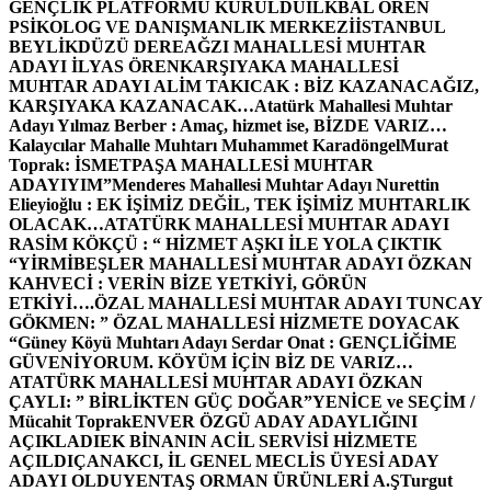
GENÇLİK PLATFORMU KURULDU
İLKBAL ÖREN
PSİKOLOG VE DANIŞMANLIK MERKEZİ
İSTANBUL
BEYLİKDÜZÜ DEREAĞZI MAHALLESİ MUHTAR
ADAYI İLYAS ÖREN
KARŞIYAKA MAHALLESİ
MUHTAR ADAYI ALİM TAKICAK : BİZ KAZANACAĞIZ,
KARŞIYAKA KAZANACAK…
Atatürk Mahallesi Muhtar
Adayı Yılmaz Berber : Amaç, hizmet ise, BİZDE VARIZ…
Kalaycılar Mahalle Muhtarı Muhammet Karadöngel
Murat
Toprak: İSMETPAŞA MAHALLESİ MUHTAR
ADAYIYIM”
Menderes Mahallesi Muhtar Adayı Nurettin
Elieyioğlu : EK İŞİMİZ DEĞİL, TEK İŞİMİZ MUHTARLIK
OLACAK…
ATATÜRK MAHALLESİ MUHTAR ADAYI
RASİM KÖKÇÜ : “ HİZMET AŞKI İLE YOLA ÇIKTIK
“
YİRMİBEŞLER MAHALLESİ MUHTAR ADAYI ÖZKAN
KAHVECİ : VERİN BİZE YETKİYİ, GÖRÜN
ETKİYİ….
ÖZAL MAHALLESİ MUHTAR ADAYI TUNCAY
GÖKMEN: ” ÖZAL MAHALLESİ HİZMETE DOYACAK
“
Güney Köyü Muhtarı Adayı Serdar Onat : GENÇLİĞİME
GÜVENİYORUM. KÖYÜM İÇİN BİZ DE VARIZ…
ATATÜRK MAHALLESİ MUHTAR ADAYI ÖZKAN
ÇAYLI: ” BİRLİKTEN GÜÇ DOĞAR”
YENİCE ve SEÇİM /
Mücahit Toprak
ENVER ÖZGÜ ADAY ADAYLIĞINI
AÇIKLADI
EK BİNANIN ACİL SERVİSİ HİZMETE
AÇILDI
ÇANAKCI, İL GENEL MECLİS ÜYESİ ADAY
ADAYI OLDU
YENTAŞ ORMAN ÜRÜNLERİ A.Ş
Turgut