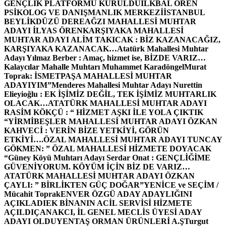
GENÇLİK PLATFORMU KURULDU
İLKBAL ÖREN
PSİKOLOG VE DANIŞMANLIK MERKEZİ
İSTANBUL
BEYLİKDÜZÜ DEREAĞZI MAHALLESİ MUHTAR
ADAYI İLYAS ÖREN
KARŞIYAKA MAHALLESİ
MUHTAR ADAYI ALİM TAKICAK : BİZ KAZANACAĞIZ,
KARŞIYAKA KAZANACAK…
Atatürk Mahallesi Muhtar
Adayı Yılmaz Berber : Amaç, hizmet ise, BİZDE VARIZ…
Kalaycılar Mahalle Muhtarı Muhammet Karadöngel
Murat
Toprak: İSMETPAŞA MAHALLESİ MUHTAR
ADAYIYIM”
Menderes Mahallesi Muhtar Adayı Nurettin
Elieyioğlu : EK İŞİMİZ DEĞİL, TEK İŞİMİZ MUHTARLIK
OLACAK…
ATATÜRK MAHALLESİ MUHTAR ADAYI
RASİM KÖKÇÜ : “ HİZMET AŞKI İLE YOLA ÇIKTIK
“
YİRMİBEŞLER MAHALLESİ MUHTAR ADAYI ÖZKAN
KAHVECİ : VERİN BİZE YETKİYİ, GÖRÜN
ETKİYİ….
ÖZAL MAHALLESİ MUHTAR ADAYI TUNCAY
GÖKMEN: ” ÖZAL MAHALLESİ HİZMETE DOYACAK
“
Güney Köyü Muhtarı Adayı Serdar Onat : GENÇLİĞİME
GÜVENİYORUM. KÖYÜM İÇİN BİZ DE VARIZ…
ATATÜRK MAHALLESİ MUHTAR ADAYI ÖZKAN
ÇAYLI: ” BİRLİKTEN GÜÇ DOĞAR”
YENİCE ve SEÇİM /
Mücahit Toprak
ENVER ÖZGÜ ADAY ADAYLIĞINI
AÇIKLADI
EK BİNANIN ACİL SERVİSİ HİZMETE
AÇILDI
ÇANAKCI, İL GENEL MECLİS ÜYESİ ADAY
ADAYI OLDU
YENTAŞ ORMAN ÜRÜNLERİ A.Ş
Turgut