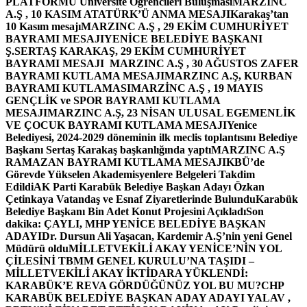
PLATFORMU Üniversite Öğrencileri Buluşması
MARZINC
A.Ş , 10 KASIM ATATÜRK’Ü ANMA MESAJI
Karakaş’tan
10 Kasım mesajı
MARZINC A.Ş , 29 EKİM CUMHURİYET
BAYRAMI MESAJI
YENİCE BELEDİYE BAŞKANI
Ş.SERTAŞ KARAKAŞ, 29 EKİM CUMHURİYET
BAYRAMI MESAJI
MARZINC A.Ş , 30 AĞUSTOS ZAFER
BAYRAMI KUTLAMA MESAJI
MARZINC A.Ş, KURBAN
BAYRAMI KUTLAMASI
MARZİNC A.Ş , 19 MAYIS
GENÇLİK ve SPOR BAYRAMI KUTLAMA
MESAJI
MARZINC A.Ş, 23 NİSAN ULUSAL EGEMENLİK
VE ÇOCUK BAYRAMI KUTLAMA MESAJI
Yenice
Belediyesi, 2024-2029 döneminin ilk meclis toplantısını Belediye
Başkanı Sertaş Karakaş başkanlığında yaptı
MARZINC A.Ş
RAMAZAN BAYRAMI KUTLAMA MESAJI
KBÜ’de
Görevde Yükselen Akademisyenlere Belgeleri Takdim
Edildi
AK Parti Karabük Belediye Başkan Adayı Özkan
Çetinkaya Vatandaş ve Esnaf Ziyaretlerinde Bulundu
Karabük
Belediye Başkanı Bin Adet Konut Projesini Açıkladı
Son
dakika: ÇAYLI, MHP YENİCE BELEDİYE BAŞKAN
ADAYI
Dr. Dursun Ali Yaşacan, Kardemir A.Ş’nin yeni Genel
Müdürü oldu
MİLLETVEKİLİ AKAY YENİCE’NİN YOL
ÇİLESİNİ TBMM GENEL KURULU’NA TAŞIDI –
MİLLETVEKİLİ AKAY İKTİDARA YÜKLENDİ:
KARABÜK’E REVA GÖRDÜĞÜNÜZ YOL BU MU?
CHP
KARABÜK BELEDİYE BAŞKAN ADAY ADAYI YALAV ,