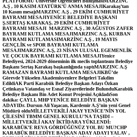
PLATFORMU Üniversite Öğrencileri Buluşması
MARZINC
A.Ş , 10 KASIM ATATÜRK’Ü ANMA MESAJI
Karakaş’tan
10 Kasım mesajı
MARZINC A.Ş , 29 EKİM CUMHURİYET
BAYRAMI MESAJI
YENİCE BELEDİYE BAŞKANI
Ş.SERTAŞ KARAKAŞ, 29 EKİM CUMHURİYET
BAYRAMI MESAJI
MARZINC A.Ş , 30 AĞUSTOS ZAFER
BAYRAMI KUTLAMA MESAJI
MARZINC A.Ş, KURBAN
BAYRAMI KUTLAMASI
MARZİNC A.Ş , 19 MAYIS
GENÇLİK ve SPOR BAYRAMI KUTLAMA
MESAJI
MARZINC A.Ş, 23 NİSAN ULUSAL EGEMENLİK
VE ÇOCUK BAYRAMI KUTLAMA MESAJI
Yenice
Belediyesi, 2024-2029 döneminin ilk meclis toplantısını Belediye
Başkanı Sertaş Karakaş başkanlığında yaptı
MARZINC A.Ş
RAMAZAN BAYRAMI KUTLAMA MESAJI
KBÜ’de
Görevde Yükselen Akademisyenlere Belgeleri Takdim
Edildi
AK Parti Karabük Belediye Başkan Adayı Özkan
Çetinkaya Vatandaş ve Esnaf Ziyaretlerinde Bulundu
Karabük
Belediye Başkanı Bin Adet Konut Projesini Açıkladı
Son
dakika: ÇAYLI, MHP YENİCE BELEDİYE BAŞKAN
ADAYI
Dr. Dursun Ali Yaşacan, Kardemir A.Ş’nin yeni Genel
Müdürü oldu
MİLLETVEKİLİ AKAY YENİCE’NİN YOL
ÇİLESİNİ TBMM GENEL KURULU’NA TAŞIDI –
MİLLETVEKİLİ AKAY İKTİDARA YÜKLENDİ:
KARABÜK’E REVA GÖRDÜĞÜNÜZ YOL BU MU?
CHP
KARABÜK BELEDİYE BAŞKAN ADAY ADAYI YALAV ,