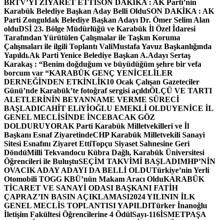
BRTV’Yİ ZİYARET ETTİ
SON DAKİKA : AK Parti’nin
Karabük Belediye Başkan Aday Belli Oldu
SON DAKİKA : AK
Parti Zonguldak Belediye Başkan Adayı Dr. Ömer Selim Alan
oldu
DSİ 23. Bölge Müdürlüğü ve Karabük İl Özel İdaresi
Tarafından Yürütülen Çalışmalar ile Taşkın Koruma
Çalışmaları ile ilgili Toplantı ValiMustafa Yavuz Başkanlığında
Yapıldı.
Ak Parti Yenice Belediye Başkan A.Adayı Sertaş
Karakaş : “Benim doğduğum ve büyüdüğüm şehre bir vefa
borcum var “
KARABÜK GENÇ YENİCELİLER
DERNEĞİNDEN ETKİNLİK
10 Ocak Çalışan Gazeteciler
Günü’nde Karabük’te fotoğraf sergisi açıldı
ÖLÇÜ VE TARTI
ALETLERİNİN BEYANNAME VERME SÜRECİ
BAŞLADI
CAHİT ELiYİOĞLU EMEKLİ OLDU
YENİCE İL
GENEL MECLİSİNDE İNCEBACAK GÖZ
DOLDURUYOR
AK Parti Karabük Milletvekilleri ve İl
Başkanı Esnaf Ziyaretinde
CHP Karabük Milletvekili Sanayi
Sitesi Esnafını Ziyaret Etti
Topçu Siyaset Sahnesine Geri
Döndü
Milli Tekvandocu Kübra Dağlı, Karabük Üniversitesi
Öğrencileri ile Buluştu
SEÇİM TAKVİMİ BAŞLADI
MHP’NİN
OVACIK ADAY ADAYI DA BELLİ OLDU
Türkiye’nin Yerli
Otomobili TOGG KBÜ’nün Makam Aracı Oldu
KARABÜK
TİCARET VE SANAYİ ODASI BAŞKANI FATİH
ÇAPRAZ’IN BASIN AÇIKLAMASI
2024 YILININ İLK
GENEL MECLİS TOPLANTISI YAPILDI
Türker İnanoğlu
İletişim Fakültesi Öğrencilerine 4 Ödül
Sayı-116
İSMETPAŞA