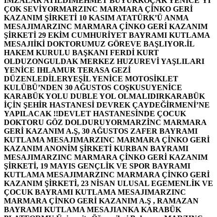
İMZALAR ATILDI
MEHMET BÜYÜKKOÇAK YENİCE’Yİ
ÇOK SEVİYOR
MARZINC MARMARA ÇİNKO GERİ
KAZANIM ŞİRKETİ 10 KASIM ATATÜRK’Ü ANMA
MESAJI
MARZINC MARMARA ÇİNKO GERİ KAZANIM
ŞİRKETİ 29 EKİM CUMHURİYET BAYRAMI KUTLAMA
MESAJI
İKİ DOKTORUMUZ GÖREVE BAŞLIYOR.
İL
HAKEM KURULU BAŞKANI FERDİ KURT
OLDU
ZONGULDAK MERKEZ HUZUREVİ YAŞLILARI
YENİCE IHLAMUR TERASA GEZİ
DÜZENLEDİLER
YEŞİL YENİCE MOTOSİKLET
KULÜBÜ’NDEN 30 AĞUSTOS COŞKUSU
YENİCE
KARABÜK YOLU DUBLE YOL OLMALIDIR
KARABÜK
İÇİN ŞEHİR HASTANESİ DEVREK ÇAYDEĞİRMENİ’NE
YAPILACAK !!
DEVLET HASTANESİNDE ÇOCUK
DOKTORU GÖZ DOLDURUYOR
MARZİNC MARMARA
GERİ KAZANIM A.Ş, 30 AĞUSTOS ZAFER BAYRAMI
KUTLAMA MESAJI
MARZINC MARMARA ÇİNKO GERİ
KAZANIM ANONİM ŞİRKETİ KURBAN BAYRAMI
MESAJI
MARZINC MARMARA ÇİNKO GERİ KAZANIM
ŞİRKETİ, 19 MAYIS GENÇLİK VE SPOR BAYRAMI
KUTLAMA MESAJI
MARZINC MARMARA ÇİNKO GERİ
KAZANIM ŞİRKETİ, 23 NİSAN ULUSAL EGEMENLİK VE
ÇOCUK BAYRAMI KUTLAMA MESAJI
MARZINC
MARMARA ÇİNKO GERİ KAZANIM A.Ş , RAMAZAN
BAYRAMI KUTLAMA MESAJI
ANKA KARABÜK