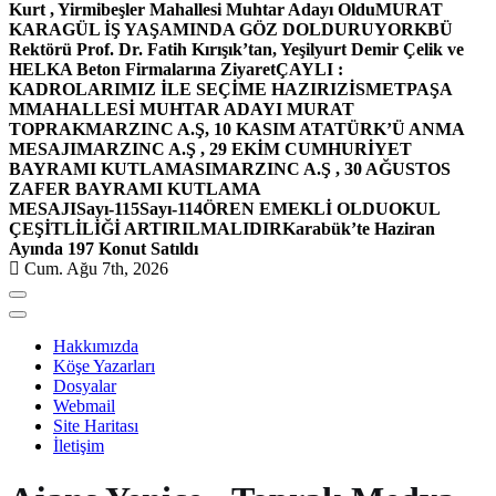
Kurt , Yirmibeşler Mahallesi Muhtar Adayı Oldu
MURAT
KARAGÜL İŞ YAŞAMINDA GÖZ DOLDURUYOR
KBÜ
Rektörü Prof. Dr. Fatih Kırışık’tan, Yeşilyurt Demir Çelik ve
HELKA Beton Firmalarına Ziyaret
ÇAYLI :
KADROLARIMIZ İLE SEÇİME HAZIRIZ
İSMETPAŞA
MMAHALLESİ MUHTAR ADAYI MURAT
TOPRAK
MARZINC A.Ş, 10 KASIM ATATÜRK’Ü ANMA
MESAJI
MARZINC A.Ş , 29 EKİM CUMHURİYET
BAYRAMI KUTLAMASI
MARZINC A.Ş , 30 AĞUSTOS
ZAFER BAYRAMI KUTLAMA
MESAJI
Sayı-115
Sayı-114
ÖREN EMEKLİ OLDU
OKUL
ÇEŞİTLİLİĞİ ARTIRILMALIDIR
Karabük’te Haziran
Ayında 197 Konut Satıldı
Cum. Ağu 7th, 2026
Hakkımızda
Köşe Yazarları
Dosyalar
Webmail
Site Haritası
İletişim