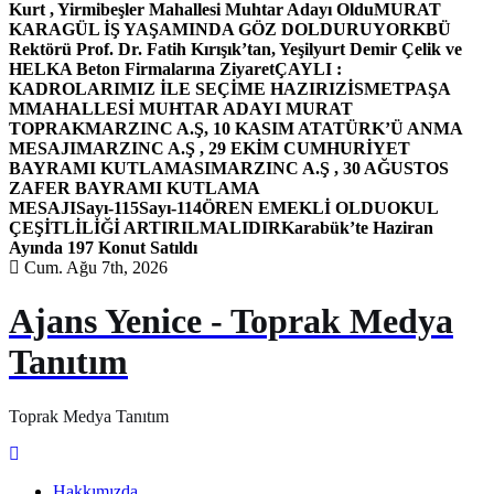
Kurt , Yirmibeşler Mahallesi Muhtar Adayı Oldu
MURAT
KARAGÜL İŞ YAŞAMINDA GÖZ DOLDURUYOR
KBÜ
Rektörü Prof. Dr. Fatih Kırışık’tan, Yeşilyurt Demir Çelik ve
HELKA Beton Firmalarına Ziyaret
ÇAYLI :
KADROLARIMIZ İLE SEÇİME HAZIRIZ
İSMETPAŞA
MMAHALLESİ MUHTAR ADAYI MURAT
TOPRAK
MARZINC A.Ş, 10 KASIM ATATÜRK’Ü ANMA
MESAJI
MARZINC A.Ş , 29 EKİM CUMHURİYET
BAYRAMI KUTLAMASI
MARZINC A.Ş , 30 AĞUSTOS
ZAFER BAYRAMI KUTLAMA
MESAJI
Sayı-115
Sayı-114
ÖREN EMEKLİ OLDU
OKUL
ÇEŞİTLİLİĞİ ARTIRILMALIDIR
Karabük’te Haziran
Ayında 197 Konut Satıldı
Cum. Ağu 7th, 2026
Ajans Yenice - Toprak Medya
Tanıtım
Toprak Medya Tanıtım
Hakkımızda