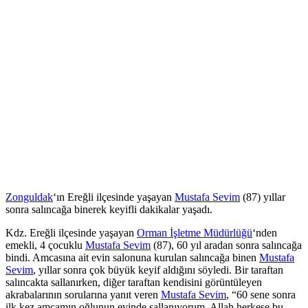
Zonguldak
‘ın Ereğli ilçesinde yaşayan
Mustafa Sevim
(87) yıllar
sonra salıncağa binerek keyifli dakikalar yaşadı.
Kdz. Ereğli ilçesinde yaşayan
Orman İşletme Müdürlüğü
‘nden
emekli, 4 çocuklu
Mustafa Sevim
(87), 60 yıl aradan sonra salıncağa
bindi. Amcasına ait evin salonuna kurulan salıncağa binen
Mustafa
Sevim
, yıllar sonra çok büyük keyif aldığını söyledi. Bir taraftan
salıncakta sallanırken, diğer taraftan kendisini görüntüleyen
akrabalarının sorularına yanıt veren
Mustafa Sevim
, “60 sene sonra
ilk kez amcamın oğlunun evinde sallanıyorum. Allah herkese bu