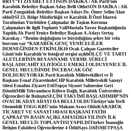
BRTV’Yİ ZİYARET ETTİ
SON DAKİKA : AK Parti’nin
Karabük Belediye Başkan Aday Belli Oldu
SON DAKİKA : AK
Parti Zonguldak Belediye Başkan Adayı Dr. Ömer Selim Alan
oldu
DSİ 23. Bölge Müdürlüğü ve Karabük İl Özel İdaresi
Tarafından Yürütülen Çalışmalar ile Taşkın Koruma
Çalışmaları ile ilgili Toplantı ValiMustafa Yavuz Başkanlığında
Yapıldı.
Ak Parti Yenice Belediye Başkan A.Adayı Sertaş
Karakaş : “Benim doğduğum ve büyüdüğüm şehre bir vefa
borcum var “
KARABÜK GENÇ YENİCELİLER
DERNEĞİNDEN ETKİNLİK
10 Ocak Çalışan Gazeteciler
Günü’nde Karabük’te fotoğraf sergisi açıldı
ÖLÇÜ VE TARTI
ALETLERİNİN BEYANNAME VERME SÜRECİ
BAŞLADI
CAHİT ELiYİOĞLU EMEKLİ OLDU
YENİCE İL
GENEL MECLİSİNDE İNCEBACAK GÖZ
DOLDURUYOR
AK Parti Karabük Milletvekilleri ve İl
Başkanı Esnaf Ziyaretinde
CHP Karabük Milletvekili Sanayi
Sitesi Esnafını Ziyaret Etti
Topçu Siyaset Sahnesine Geri
Döndü
Milli Tekvandocu Kübra Dağlı, Karabük Üniversitesi
Öğrencileri ile Buluştu
SEÇİM TAKVİMİ BAŞLADI
MHP’NİN
OVACIK ADAY ADAYI DA BELLİ OLDU
Türkiye’nin Yerli
Otomobili TOGG KBÜ’nün Makam Aracı Oldu
KARABÜK
TİCARET VE SANAYİ ODASI BAŞKANI FATİH
ÇAPRAZ’IN BASIN AÇIKLAMASI
2024 YILININ İLK
GENEL MECLİS TOPLANTISI YAPILDI
Türker İnanoğlu
İletişim Fakültesi Öğrencilerine 4 Ödül
Sayı-116
İSMETPAŞA