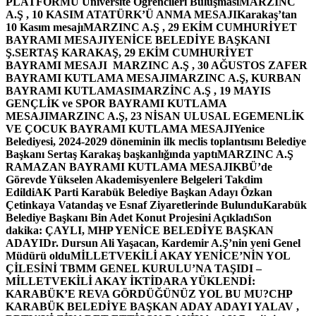
PLATFORMU Üniversite Öğrencileri Buluşması
MARZINC
A.Ş , 10 KASIM ATATÜRK’Ü ANMA MESAJI
Karakaş’tan
10 Kasım mesajı
MARZINC A.Ş , 29 EKİM CUMHURİYET
BAYRAMI MESAJI
YENİCE BELEDİYE BAŞKANI
Ş.SERTAŞ KARAKAŞ, 29 EKİM CUMHURİYET
BAYRAMI MESAJI
MARZINC A.Ş , 30 AĞUSTOS ZAFER
BAYRAMI KUTLAMA MESAJI
MARZINC A.Ş, KURBAN
BAYRAMI KUTLAMASI
MARZİNC A.Ş , 19 MAYIS
GENÇLİK ve SPOR BAYRAMI KUTLAMA
MESAJI
MARZINC A.Ş, 23 NİSAN ULUSAL EGEMENLİK
VE ÇOCUK BAYRAMI KUTLAMA MESAJI
Yenice
Belediyesi, 2024-2029 döneminin ilk meclis toplantısını Belediye
Başkanı Sertaş Karakaş başkanlığında yaptı
MARZINC A.Ş
RAMAZAN BAYRAMI KUTLAMA MESAJI
KBÜ’de
Görevde Yükselen Akademisyenlere Belgeleri Takdim
Edildi
AK Parti Karabük Belediye Başkan Adayı Özkan
Çetinkaya Vatandaş ve Esnaf Ziyaretlerinde Bulundu
Karabük
Belediye Başkanı Bin Adet Konut Projesini Açıkladı
Son
dakika: ÇAYLI, MHP YENİCE BELEDİYE BAŞKAN
ADAYI
Dr. Dursun Ali Yaşacan, Kardemir A.Ş’nin yeni Genel
Müdürü oldu
MİLLETVEKİLİ AKAY YENİCE’NİN YOL
ÇİLESİNİ TBMM GENEL KURULU’NA TAŞIDI –
MİLLETVEKİLİ AKAY İKTİDARA YÜKLENDİ:
KARABÜK’E REVA GÖRDÜĞÜNÜZ YOL BU MU?
CHP
KARABÜK BELEDİYE BAŞKAN ADAY ADAYI YALAV ,