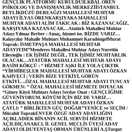
GENÇLİK PLATFORMU KURULDU
İLKBAL ÖREN
PSİKOLOG VE DANIŞMANLIK MERKEZİ
İSTANBUL
BEYLİKDÜZÜ DEREAĞZI MAHALLESİ MUHTAR
ADAYI İLYAS ÖREN
KARŞIYAKA MAHALLESİ
MUHTAR ADAYI ALİM TAKICAK : BİZ KAZANACAĞIZ,
KARŞIYAKA KAZANACAK…
Atatürk Mahallesi Muhtar
Adayı Yılmaz Berber : Amaç, hizmet ise, BİZDE VARIZ…
Kalaycılar Mahalle Muhtarı Muhammet Karadöngel
Murat
Toprak: İSMETPAŞA MAHALLESİ MUHTAR
ADAYIYIM”
Menderes Mahallesi Muhtar Adayı Nurettin
Elieyioğlu : EK İŞİMİZ DEĞİL, TEK İŞİMİZ MUHTARLIK
OLACAK…
ATATÜRK MAHALLESİ MUHTAR ADAYI
RASİM KÖKÇÜ : “ HİZMET AŞKI İLE YOLA ÇIKTIK
“
YİRMİBEŞLER MAHALLESİ MUHTAR ADAYI ÖZKAN
KAHVECİ : VERİN BİZE YETKİYİ, GÖRÜN
ETKİYİ….
ÖZAL MAHALLESİ MUHTAR ADAYI TUNCAY
GÖKMEN: ” ÖZAL MAHALLESİ HİZMETE DOYACAK
“
Güney Köyü Muhtarı Adayı Serdar Onat : GENÇLİĞİME
GÜVENİYORUM. KÖYÜM İÇİN BİZ DE VARIZ…
ATATÜRK MAHALLESİ MUHTAR ADAYI ÖZKAN
ÇAYLI: ” BİRLİKTEN GÜÇ DOĞAR”
YENİCE ve SEÇİM /
Mücahit Toprak
ENVER ÖZGÜ ADAY ADAYLIĞINI
AÇIKLADI
EK BİNANIN ACİL SERVİSİ HİZMETE
AÇILDI
ÇANAKCI, İL GENEL MECLİS ÜYESİ ADAY
ADAYI OLDU
YENTAŞ ORMAN ÜRÜNLERİ A.Ş
Turgut