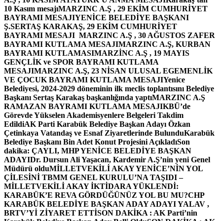
10 Kasım mesajı
MARZINC A.Ş , 29 EKİM CUMHURİYET
BAYRAMI MESAJI
YENİCE BELEDİYE BAŞKANI
Ş.SERTAŞ KARAKAŞ, 29 EKİM CUMHURİYET
BAYRAMI MESAJI
MARZINC A.Ş , 30 AĞUSTOS ZAFER
BAYRAMI KUTLAMA MESAJI
MARZINC A.Ş, KURBAN
BAYRAMI KUTLAMASI
MARZİNC A.Ş , 19 MAYIS
GENÇLİK ve SPOR BAYRAMI KUTLAMA
MESAJI
MARZINC A.Ş, 23 NİSAN ULUSAL EGEMENLİK
VE ÇOCUK BAYRAMI KUTLAMA MESAJI
Yenice
Belediyesi, 2024-2029 döneminin ilk meclis toplantısını Belediye
Başkanı Sertaş Karakaş başkanlığında yaptı
MARZINC A.Ş
RAMAZAN BAYRAMI KUTLAMA MESAJI
KBÜ’de
Görevde Yükselen Akademisyenlere Belgeleri Takdim
Edildi
AK Parti Karabük Belediye Başkan Adayı Özkan
Çetinkaya Vatandaş ve Esnaf Ziyaretlerinde Bulundu
Karabük
Belediye Başkanı Bin Adet Konut Projesini Açıkladı
Son
dakika: ÇAYLI, MHP YENİCE BELEDİYE BAŞKAN
ADAYI
Dr. Dursun Ali Yaşacan, Kardemir A.Ş’nin yeni Genel
Müdürü oldu
MİLLETVEKİLİ AKAY YENİCE’NİN YOL
ÇİLESİNİ TBMM GENEL KURULU’NA TAŞIDI –
MİLLETVEKİLİ AKAY İKTİDARA YÜKLENDİ:
KARABÜK’E REVA GÖRDÜĞÜNÜZ YOL BU MU?
CHP
KARABÜK BELEDİYE BAŞKAN ADAY ADAYI YALAV ,
BRTV’Yİ ZİYARET ETTİ
SON DAKİKA : AK Parti’nin