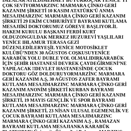
İMZALAR ATILDI
MEHMET BÜYÜKKOÇAK YENİCE’Yİ
ÇOK SEVİYOR
MARZINC MARMARA ÇİNKO GERİ
KAZANIM ŞİRKETİ 10 KASIM ATATÜRK’Ü ANMA
MESAJI
MARZINC MARMARA ÇİNKO GERİ KAZANIM
ŞİRKETİ 29 EKİM CUMHURİYET BAYRAMI KUTLAMA
MESAJI
İKİ DOKTORUMUZ GÖREVE BAŞLIYOR.
İL
HAKEM KURULU BAŞKANI FERDİ KURT
OLDU
ZONGULDAK MERKEZ HUZUREVİ YAŞLILARI
YENİCE IHLAMUR TERASA GEZİ
DÜZENLEDİLER
YEŞİL YENİCE MOTOSİKLET
KULÜBÜ’NDEN 30 AĞUSTOS COŞKUSU
YENİCE
KARABÜK YOLU DUBLE YOL OLMALIDIR
KARABÜK
İÇİN ŞEHİR HASTANESİ DEVREK ÇAYDEĞİRMENİ’NE
YAPILACAK !!
DEVLET HASTANESİNDE ÇOCUK
DOKTORU GÖZ DOLDURUYOR
MARZİNC MARMARA
GERİ KAZANIM A.Ş, 30 AĞUSTOS ZAFER BAYRAMI
KUTLAMA MESAJI
MARZINC MARMARA ÇİNKO GERİ
KAZANIM ANONİM ŞİRKETİ KURBAN BAYRAMI
MESAJI
MARZINC MARMARA ÇİNKO GERİ KAZANIM
ŞİRKETİ, 19 MAYIS GENÇLİK VE SPOR BAYRAMI
KUTLAMA MESAJI
MARZINC MARMARA ÇİNKO GERİ
KAZANIM ŞİRKETİ, 23 NİSAN ULUSAL EGEMENLİK VE
ÇOCUK BAYRAMI KUTLAMA MESAJI
MARZINC
MARMARA ÇİNKO GERİ KAZANIM A.Ş , RAMAZAN
BAYRAMI KUTLAMA MESAJI
ANKA KARABÜK