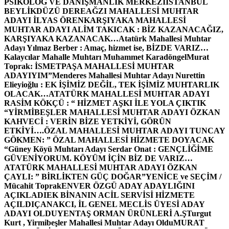
PSİKOLOG VE DANIŞMANLIK MERKEZİ
İSTANBUL
BEYLİKDÜZÜ DEREAĞZI MAHALLESİ MUHTAR
ADAYI İLYAS ÖREN
KARŞIYAKA MAHALLESİ
MUHTAR ADAYI ALİM TAKICAK : BİZ KAZANACAĞIZ,
KARŞIYAKA KAZANACAK…
Atatürk Mahallesi Muhtar
Adayı Yılmaz Berber : Amaç, hizmet ise, BİZDE VARIZ…
Kalaycılar Mahalle Muhtarı Muhammet Karadöngel
Murat
Toprak: İSMETPAŞA MAHALLESİ MUHTAR
ADAYIYIM”
Menderes Mahallesi Muhtar Adayı Nurettin
Elieyioğlu : EK İŞİMİZ DEĞİL, TEK İŞİMİZ MUHTARLIK
OLACAK…
ATATÜRK MAHALLESİ MUHTAR ADAYI
RASİM KÖKÇÜ : “ HİZMET AŞKI İLE YOLA ÇIKTIK
“
YİRMİBEŞLER MAHALLESİ MUHTAR ADAYI ÖZKAN
KAHVECİ : VERİN BİZE YETKİYİ, GÖRÜN
ETKİYİ….
ÖZAL MAHALLESİ MUHTAR ADAYI TUNCAY
GÖKMEN: ” ÖZAL MAHALLESİ HİZMETE DOYACAK
“
Güney Köyü Muhtarı Adayı Serdar Onat : GENÇLİĞİME
GÜVENİYORUM. KÖYÜM İÇİN BİZ DE VARIZ…
ATATÜRK MAHALLESİ MUHTAR ADAYI ÖZKAN
ÇAYLI: ” BİRLİKTEN GÜÇ DOĞAR”
YENİCE ve SEÇİM /
Mücahit Toprak
ENVER ÖZGÜ ADAY ADAYLIĞINI
AÇIKLADI
EK BİNANIN ACİL SERVİSİ HİZMETE
AÇILDI
ÇANAKCI, İL GENEL MECLİS ÜYESİ ADAY
ADAYI OLDU
YENTAŞ ORMAN ÜRÜNLERİ A.Ş
Turgut
Kurt , Yirmibeşler Mahallesi Muhtar Adayı Oldu
MURAT