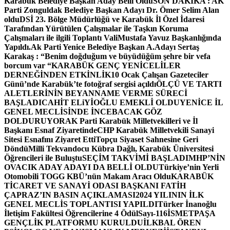
Karabük Belediye Başkan Aday Belli Oldu
SON DAKİKA : AK
Parti Zonguldak Belediye Başkan Adayı Dr. Ömer Selim Alan
oldu
DSİ 23. Bölge Müdürlüğü ve Karabük İl Özel İdaresi
Tarafından Yürütülen Çalışmalar ile Taşkın Koruma
Çalışmaları ile ilgili Toplantı ValiMustafa Yavuz Başkanlığında
Yapıldı.
Ak Parti Yenice Belediye Başkan A.Adayı Sertaş
Karakaş : “Benim doğduğum ve büyüdüğüm şehre bir vefa
borcum var “
KARABÜK GENÇ YENİCELİLER
DERNEĞİNDEN ETKİNLİK
10 Ocak Çalışan Gazeteciler
Günü’nde Karabük’te fotoğraf sergisi açıldı
ÖLÇÜ VE TARTI
ALETLERİNİN BEYANNAME VERME SÜRECİ
BAŞLADI
CAHİT ELiYİOĞLU EMEKLİ OLDU
YENİCE İL
GENEL MECLİSİNDE İNCEBACAK GÖZ
DOLDURUYOR
AK Parti Karabük Milletvekilleri ve İl
Başkanı Esnaf Ziyaretinde
CHP Karabük Milletvekili Sanayi
Sitesi Esnafını Ziyaret Etti
Topçu Siyaset Sahnesine Geri
Döndü
Milli Tekvandocu Kübra Dağlı, Karabük Üniversitesi
Öğrencileri ile Buluştu
SEÇİM TAKVİMİ BAŞLADI
MHP’NİN
OVACIK ADAY ADAYI DA BELLİ OLDU
Türkiye’nin Yerli
Otomobili TOGG KBÜ’nün Makam Aracı Oldu
KARABÜK
TİCARET VE SANAYİ ODASI BAŞKANI FATİH
ÇAPRAZ’IN BASIN AÇIKLAMASI
2024 YILININ İLK
GENEL MECLİS TOPLANTISI YAPILDI
Türker İnanoğlu
İletişim Fakültesi Öğrencilerine 4 Ödül
Sayı-116
İSMETPAŞA
GENÇLİK PLATFORMU KURULDU
İLKBAL ÖREN