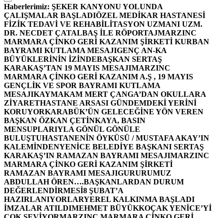
Haberlerimiz:
ŞEKER KANYONU YOLUNDA
ÇALIŞMALAR BAŞLADI
ÖZEL MEDİKAR HASTANESİ
FİZİK TEDAVİ VE REHABİLİTASYON UZMANI UZM.
DR. NECDET ÇATALBAŞ İLE RÖPORTAJ
MARZINC
MARMARA ÇİNKO GERİ KAZANIM ŞİRKETİ KURBAN
BAYRAMI KUTLAMA MESAJI
GENÇ AN-KA
BÜYÜKLERİNİN İZİNDE
BAŞKAN SERTAŞ
KARAKAŞ’TAN 19 MAYIS MESAJI
MARZINC
MARMARA ÇİNKO GERİ KAZANIM A.Ş , 19 MAYIS
GENÇLİK VE SPOR BAYRAMI KUTLAMA
MESAJI
KAYMAKAM MERT ÇANGA’DAN OKULLARA
ZİYARET
HASTANE ARSASI GÜNDEMDEKİ YERİNİ
KORUYOR
KARABÜK’ÜN GELECEĞİNE YÖN VEREN
BAŞKAN ÖZKAN ÇETİNKAYA, BASIN
MENSUPLARIYLA GÖNÜL GÖNÜLE
BULUŞTU
HASTANENİN ÖYKÜSÜ / MUSTAFA AKAY’IN
KALEMİNDEN
YENİCE BELEDİYE BAŞKANI SERTAŞ
KARAKAŞ’IN RAMAZAN BAYRAMI MESAJI
MARZINC
MARMARA ÇİNKO GERİ KAZANIM ŞİRKETİ
RAMAZAN BAYRAMI MESAJI
GURURUMUZ
ABDULLAH ÖREN….
BAŞKANLARDAN DURUM
DEĞERLENDİRMESİ
8 ŞUBAT’A
HAZIRLANIYORLAR
YEREL KALKINMA BAŞLADI
İMZALAR ATILDI
MEHMET BÜYÜKKOÇAK YENİCE’Yİ
ÇOK SEVİYOR
MARZINC MARMARA ÇİNKO GERİ