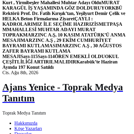
Kurt , Yirmibeşler Mahallesi Muhtar Adayı Oldu
MURAT
KARAGÜL İŞ YAŞAMINDA GÖZ DOLDURUYOR
KBÜ
Rektörü Prof. Dr. Fatih Kırışık’tan, Yeşilyurt Demir Çelik ve
HELKA Beton Firmalarına Ziyaret
ÇAYLI :
KADROLARIMIZ İLE SEÇİME HAZIRIZ
İSMETPAŞA
MMAHALLESİ MUHTAR ADAYI MURAT
TOPRAK
MARZINC A.Ş, 10 KASIM ATATÜRK’Ü ANMA
MESAJI
MARZINC A.Ş , 29 EKİM CUMHURİYET
BAYRAMI KUTLAMASI
MARZINC A.Ş , 30 AĞUSTOS
ZAFER BAYRAMI KUTLAMA
MESAJI
Sayı-115
Sayı-114
ÖREN EMEKLİ OLDU
OKUL
ÇEŞİTLİLİĞİ ARTIRILMALIDIR
Karabük’te Haziran
Ayında 197 Konut Satıldı
Cts. Ağu 8th, 2026
Ajans Yenice - Toprak Medya
Tanıtım
Toprak Medya Tanıtım
Hakkımızda
Köşe Yazarları
Dosyalar