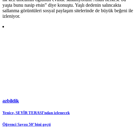
yaşta bunu nasip etsin” diye konuştu. Yaşlı dedenin salıncakta
sallanma görüntüleri sosyal paylaşım sitelerinde de büyük beğeni ile
izleniyor.
azbildik
Yazı
Yenice, SEYİR TERASI’ndan izlenecek
gezinmesi
Öğrenci Sayısı 50’ bini geçti