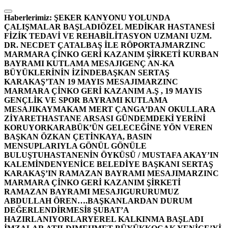
İçeriğe
atla
Haberlerimiz:
ŞEKER KANYONU YOLUNDA
ÇALIŞMALAR BAŞLADI
ÖZEL MEDİKAR HASTANESİ
FİZİK TEDAVİ VE REHABİLİTASYON UZMANI UZM.
DR. NECDET ÇATALBAŞ İLE RÖPORTAJ
MARZINC
MARMARA ÇİNKO GERİ KAZANIM ŞİRKETİ KURBAN
BAYRAMI KUTLAMA MESAJI
GENÇ AN-KA
BÜYÜKLERİNİN İZİNDE
BAŞKAN SERTAŞ
KARAKAŞ’TAN 19 MAYIS MESAJI
MARZINC
MARMARA ÇİNKO GERİ KAZANIM A.Ş , 19 MAYIS
GENÇLİK VE SPOR BAYRAMI KUTLAMA
MESAJI
KAYMAKAM MERT ÇANGA’DAN OKULLARA
ZİYARET
HASTANE ARSASI GÜNDEMDEKİ YERİNİ
KORUYOR
KARABÜK’ÜN GELECEĞİNE YÖN VEREN
BAŞKAN ÖZKAN ÇETİNKAYA, BASIN
MENSUPLARIYLA GÖNÜL GÖNÜLE
BULUŞTU
HASTANENİN ÖYKÜSÜ / MUSTAFA AKAY’IN
KALEMİNDEN
YENİCE BELEDİYE BAŞKANI SERTAŞ
KARAKAŞ’IN RAMAZAN BAYRAMI MESAJI
MARZINC
MARMARA ÇİNKO GERİ KAZANIM ŞİRKETİ
RAMAZAN BAYRAMI MESAJI
GURURUMUZ
ABDULLAH ÖREN….
BAŞKANLARDAN DURUM
DEĞERLENDİRMESİ
8 ŞUBAT’A
HAZIRLANIYORLAR
YEREL KALKINMA BAŞLADI