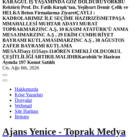
KARAGÜL İŞ YAŞAMINDA GÖZ DOLDURUYOR
KBÜ
Rektörü Prof. Dr. Fatih Kırışık’tan, Yeşilyurt Demir Çelik ve
HELKA Beton Firmalarına Ziyaret
ÇAYLI :
KADROLARIMIZ İLE SEÇİME HAZIRIZ
İSMETPAŞA
MMAHALLESİ MUHTAR ADAYI MURAT
TOPRAK
MARZINC A.Ş, 10 KASIM ATATÜRK’Ü ANMA
MESAJI
MARZINC A.Ş , 29 EKİM CUMHURİYET
BAYRAMI KUTLAMASI
MARZINC A.Ş , 30 AĞUSTOS
ZAFER BAYRAMI KUTLAMA
MESAJI
Sayı-115
Sayı-114
ÖREN EMEKLİ OLDU
OKUL
ÇEŞİTLİLİĞİ ARTIRILMALIDIR
Karabük’te Haziran
Ayında 197 Konut Satıldı
Cts. Ağu 8th, 2026
Hakkımızda
Köşe Yazarları
Dosyalar
Webmail
Site Haritası
İletişim
Ajans Yenice - Toprak Medya