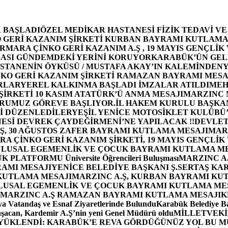
 BAŞLADI
ÖZEL MEDİKAR HASTANESİ FİZİK TEDAVİ V
GERİ KAZANIM ŞİRKETİ KURBAN BAYRAMI KUTLAMA
MARA ÇİNKO GERİ KAZANIM A.Ş , 19 MAYIS GENÇLİK
ASI GÜNDEMDEKİ YERİNİ KORUYOR
KARABÜK’ÜN GEL
STANENİN ÖYKÜSÜ / MUSTAFA AKAY’IN KALEMİNDEN
Y
O GERİ KAZANIM ŞİRKETİ RAMAZAN BAYRAMI MESA
RLAR
YEREL KALKINMA BAŞLADI İMZALAR ATILDI
MEH
İRKETİ 10 KASIM ATATÜRK’Ü ANMA MESAJI
MARZINC 
ORUMUZ GÖREVE BAŞLIYOR.
İL HAKEM KURULU BAŞKAN
Zİ DÜZENLEDİLER
YEŞİL YENİCE MOTOSİKLET KULÜBÜ
ESİ DEVREK ÇAYDEĞİRMENİ’NE YAPILACAK !!
DEVLET
, 30 AĞUSTOS ZAFER BAYRAMI KUTLAMA MESAJI
MAR
 ÇİNKO GERİ KAZANIM ŞİRKETİ, 19 MAYIS GENÇLİK
 ULUSAL EGEMENLİK VE ÇOCUK BAYRAMI KUTLAMA M
PLATFORMU Üniversite Öğrencileri Buluşması
MARZINC A.
RAMI MESAJI
YENİCE BELEDİYE BAŞKANI Ş.SERTAŞ KA
 KUTLAMA MESAJI
MARZINC A.Ş, KURBAN BAYRAMI KU
 ULUSAL EGEMENLİK VE ÇOCUK BAYRAMI KUTLAMA ME
MARZINC A.Ş RAMAZAN BAYRAMI KUTLAMA MESAJI
K
a Vatandaş ve Esnaf Ziyaretlerinde Bulundu
Karabük Belediye Ba
aşacan, Kardemir A.Ş’nin yeni Genel Müdürü oldu
MİLLETVEKİL
A YÜKLENDİ: KARABÜK’E REVA GÖRDÜĞÜNÜZ YOL BU M