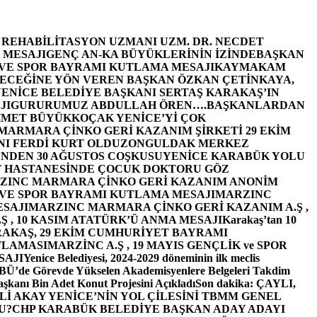
E REHABİLİTASYON UZMANI UZM. DR. NECDET
 MESAJI
GENÇ AN-KA BÜYÜKLERİNİN İZİNDE
BAŞKAN
 VE SPOR BAYRAMI KUTLAMA MESAJI
KAYMAKAM
ECEĞİNE YÖN VEREN BAŞKAN ÖZKAN ÇETİNKAYA,
ENİCE BELEDİYE BAŞKANI SERTAŞ KARAKAŞ’IN
JI
GURURUMUZ ABDULLAH ÖREN….
BAŞKANLARDAN
MET BÜYÜKKOÇAK YENİCE’Yİ ÇOK
MARMARA ÇİNKO GERİ KAZANIM ŞİRKETİ 29 EKİM
I FERDİ KURT OLDU
ZONGULDAK MERKEZ
’NDEN 30 AĞUSTOS COŞKUSU
YENİCE KARABÜK YOLU
 HASTANESİNDE ÇOCUK DOKTORU GÖZ
ZINC MARMARA ÇİNKO GERİ KAZANIM ANONİM
 VE SPOR BAYRAMI KUTLAMA MESAJI
MARZINC
ESAJI
MARZINC MARMARA ÇİNKO GERİ KAZANIM A.Ş ,
Ş , 10 KASIM ATATÜRK’Ü ANMA MESAJI
Karakaş’tan 10
RAKAŞ, 29 EKİM CUMHURİYET BAYRAMI
TLAMASI
MARZİNC A.Ş , 19 MAYIS GENÇLİK ve SPOR
SAJI
Yenice Belediyesi, 2024-2029 döneminin ilk meclis
BÜ’de Görevde Yükselen Akademisyenlere Belgeleri Takdim
şkanı Bin Adet Konut Projesini Açıkladı
Son dakika: ÇAYLI,
İ AKAY YENİCE’NİN YOL ÇİLESİNİ TBMM GENEL
U?
CHP KARABÜK BELEDİYE BAŞKAN ADAY ADAYI