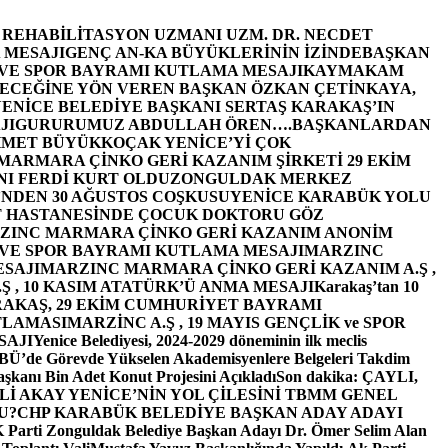
E REHABİLİTASYON UZMANI UZM. DR. NECDET
 MESAJI
GENÇ AN-KA BÜYÜKLERİNİN İZİNDE
BAŞKAN
 VE SPOR BAYRAMI KUTLAMA MESAJI
KAYMAKAM
ECEĞİNE YÖN VEREN BAŞKAN ÖZKAN ÇETİNKAYA,
ENİCE BELEDİYE BAŞKANI SERTAŞ KARAKAŞ’IN
JI
GURURUMUZ ABDULLAH ÖREN….
BAŞKANLARDAN
MET BÜYÜKKOÇAK YENİCE’Yİ ÇOK
MARMARA ÇİNKO GERİ KAZANIM ŞİRKETİ 29 EKİM
I FERDİ KURT OLDU
ZONGULDAK MERKEZ
’NDEN 30 AĞUSTOS COŞKUSU
YENİCE KARABÜK YOLU
 HASTANESİNDE ÇOCUK DOKTORU GÖZ
ZINC MARMARA ÇİNKO GERİ KAZANIM ANONİM
 VE SPOR BAYRAMI KUTLAMA MESAJI
MARZINC
ESAJI
MARZINC MARMARA ÇİNKO GERİ KAZANIM A.Ş ,
Ş , 10 KASIM ATATÜRK’Ü ANMA MESAJI
Karakaş’tan 10
RAKAŞ, 29 EKİM CUMHURİYET BAYRAMI
TLAMASI
MARZİNC A.Ş , 19 MAYIS GENÇLİK ve SPOR
SAJI
Yenice Belediyesi, 2024-2029 döneminin ilk meclis
BÜ’de Görevde Yükselen Akademisyenlere Belgeleri Takdim
şkanı Bin Adet Konut Projesini Açıkladı
Son dakika: ÇAYLI,
İ AKAY YENİCE’NİN YOL ÇİLESİNİ TBMM GENEL
U?
CHP KARABÜK BELEDİYE BAŞKAN ADAY ADAYI
arti Zonguldak Belediye Başkan Adayı Dr. Ömer Selim Alan