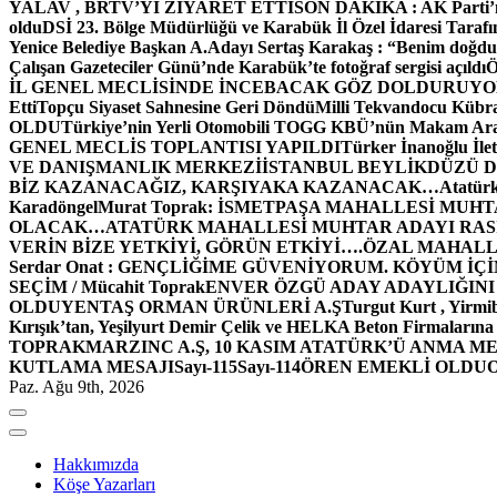
YALAV , BRTV’Yİ ZİYARET ETTİ
SON DAKİKA : AK Parti’n
oldu
DSİ 23. Bölge Müdürlüğü ve Karabük İl Özel İdaresi Tarafın
Yenice Belediye Başkan A.Adayı Sertaş Karakaş : “Benim doğd
Çalışan Gazeteciler Günü’nde Karabük’te fotoğraf sergisi açıldı
İL GENEL MECLİSİNDE İNCEBACAK GÖZ DOLDURUY
Etti
Topçu Siyaset Sahnesine Geri Döndü
Milli Tekvandocu Kübra 
OLDU
Türkiye’nin Yerli Otomobili TOGG KBÜ’nün Makam Ara
GENEL MECLİS TOPLANTISI YAPILDI
Türker İnanoğlu İlet
VE DANIŞMANLIK MERKEZİ
İSTANBUL BEYLİKDÜZÜ 
BİZ KAZANACAĞIZ, KARŞIYAKA KAZANACAK…
Atatür
Karadöngel
Murat Toprak: İSMETPAŞA MAHALLESİ MUH
OLACAK…
ATATÜRK MAHALLESİ MUHTAR ADAYI RASİM
VERİN BİZE YETKİYİ, GÖRÜN ETKİYİ….
ÖZAL MAHALL
Serdar Onat : GENÇLİĞİME GÜVENİYORUM. KÖYÜM İÇİ
SEÇİM / Mücahit Toprak
ENVER ÖZGÜ ADAY ADAYLIĞINI
OLDU
YENTAŞ ORMAN ÜRÜNLERİ A.Ş
Turgut Kurt , Yirmi
Kırışık’tan, Yeşilyurt Demir Çelik ve HELKA Beton Firmalarına
TOPRAK
MARZINC A.Ş, 10 KASIM ATATÜRK’Ü ANMA ME
KUTLAMA MESAJI
Sayı-115
Sayı-114
ÖREN EMEKLİ OLDU
Paz. Ağu 9th, 2026
Hakkımızda
Köşe Yazarları