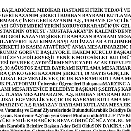
 BAŞLADI
ÖZEL MEDİKAR HASTANESİ FİZİK TEDAVİ V
GERİ KAZANIM ŞİRKETİ KURBAN BAYRAMI KUTLAMA
MARA ÇİNKO GERİ KAZANIM A.Ş , 19 MAYIS GENÇLİK
ASI GÜNDEMDEKİ YERİNİ KORUYOR
KARABÜK’ÜN GEL
STANENİN ÖYKÜSÜ / MUSTAFA AKAY’IN KALEMİNDEN
Y
O GERİ KAZANIM ŞİRKETİ RAMAZAN BAYRAMI MESA
RLAR
YEREL KALKINMA BAŞLADI İMZALAR ATILDI
MEH
İRKETİ 10 KASIM ATATÜRK’Ü ANMA MESAJI
MARZINC 
ORUMUZ GÖREVE BAŞLIYOR.
İL HAKEM KURULU BAŞKAN
Zİ DÜZENLEDİLER
YEŞİL YENİCE MOTOSİKLET KULÜBÜ
ESİ DEVREK ÇAYDEĞİRMENİ’NE YAPILACAK !!
DEVLET
, 30 AĞUSTOS ZAFER BAYRAMI KUTLAMA MESAJI
MAR
 ÇİNKO GERİ KAZANIM ŞİRKETİ, 19 MAYIS GENÇLİK
 ULUSAL EGEMENLİK VE ÇOCUK BAYRAMI KUTLAMA M
PLATFORMU Üniversite Öğrencileri Buluşması
MARZINC A.
RAMI MESAJI
YENİCE BELEDİYE BAŞKANI Ş.SERTAŞ KA
 KUTLAMA MESAJI
MARZINC A.Ş, KURBAN BAYRAMI KU
 ULUSAL EGEMENLİK VE ÇOCUK BAYRAMI KUTLAMA ME
MARZINC A.Ş RAMAZAN BAYRAMI KUTLAMA MESAJI
K
a Vatandaş ve Esnaf Ziyaretlerinde Bulundu
Karabük Belediye Ba
aşacan, Kardemir A.Ş’nin yeni Genel Müdürü oldu
MİLLETVEKİL
A YÜKLENDİ: KARABÜK’E REVA GÖRDÜĞÜNÜZ YOL BU M
in Karabük Belediye Başkan Aday Belli Oldu
SON DAKİKA : AK P