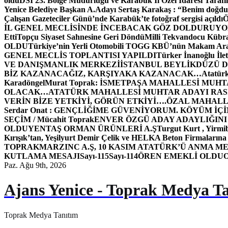
oldu
DSİ 23. Bölge Müdürlüğü ve Karabük İl Özel İdaresi Tarafın
Yenice Belediye Başkan A.Adayı Sertaş Karakaş : “Benim doğd
Çalışan Gazeteciler Günü’nde Karabük’te fotoğraf sergisi açıldı
İL GENEL MECLİSİNDE İNCEBACAK GÖZ DOLDURUY
Etti
Topçu Siyaset Sahnesine Geri Döndü
Milli Tekvandocu Kübra 
OLDU
Türkiye’nin Yerli Otomobili TOGG KBÜ’nün Makam Ara
GENEL MECLİS TOPLANTISI YAPILDI
Türker İnanoğlu İlet
VE DANIŞMANLIK MERKEZİ
İSTANBUL BEYLİKDÜZÜ 
BİZ KAZANACAĞIZ, KARŞIYAKA KAZANACAK…
Atatür
Karadöngel
Murat Toprak: İSMETPAŞA MAHALLESİ MUH
OLACAK…
ATATÜRK MAHALLESİ MUHTAR ADAYI RASİM
VERİN BİZE YETKİYİ, GÖRÜN ETKİYİ….
ÖZAL MAHALL
Serdar Onat : GENÇLİĞİME GÜVENİYORUM. KÖYÜM İÇİ
SEÇİM / Mücahit Toprak
ENVER ÖZGÜ ADAY ADAYLIĞINI
OLDU
YENTAŞ ORMAN ÜRÜNLERİ A.Ş
Turgut Kurt , Yirmi
Kırışık’tan, Yeşilyurt Demir Çelik ve HELKA Beton Firmalarına
TOPRAK
MARZINC A.Ş, 10 KASIM ATATÜRK’Ü ANMA ME
KUTLAMA MESAJI
Sayı-115
Sayı-114
ÖREN EMEKLİ OLDU
Paz. Ağu 9th, 2026
Ajans Yenice - Toprak Medya T
Toprak Medya Tanıtım