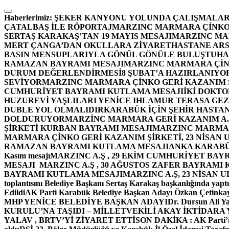
İçeriğe
atla
Haberlerimiz:
ŞEKER KANYONU YOLUNDA ÇALIŞMALAR
ÇATALBAŞ İLE RÖPORTAJ
MARZINC MARMARA ÇİNKO 
SERTAŞ KARAKAŞ’TAN 19 MAYIS MESAJI
MARZINC MAR
MERT ÇANGA’DAN OKULLARA ZİYARET
HASTANE ARS
BASIN MENSUPLARIYLA GÖNÜL GÖNÜLE BULUŞTU
HA
RAMAZAN BAYRAMI MESAJI
MARZINC MARMARA ÇİNK
DURUM DEĞERLENDİRMESİ
8 ŞUBAT’A HAZIRLANIYO
SEVİYOR
MARZINC MARMARA ÇİNKO GERİ KAZANIM Ş
CUMHURİYET BAYRAMI KUTLAMA MESAJI
İKİ DOKT
HUZUREVİ YAŞLILARI YENİCE IHLAMUR TERASA GE
DUBLE YOL OLMALIDIR
KARABÜK İÇİN ŞEHİR HASTAN
DOLDURUYOR
MARZİNC MARMARA GERİ KAZANIM A.Ş
ŞİRKETİ KURBAN BAYRAMI MESAJI
MARZINC MARMARA
MARMARA ÇİNKO GERİ KAZANIM ŞİRKETİ, 23 NİSAN
RAMAZAN BAYRAMI KUTLAMA MESAJI
ANKA KARABÜK 
Kasım mesajı
MARZINC A.Ş , 29 EKİM CUMHURİYET BAY
MESAJI
MARZINC A.Ş , 30 AĞUSTOS ZAFER BAYRAMI
BAYRAMI KUTLAMA MESAJI
MARZINC A.Ş, 23 NİSAN
toplantısını Belediye Başkanı Sertaş Karakaş başkanlığında yaptı
Edildi
AK Parti Karabük Belediye Başkan Adayı Özkan Çetinkay
MHP YENİCE BELEDİYE BAŞKAN ADAYI
Dr. Dursun Ali Y
KURULU’NA TAŞIDI – MİLLETVEKİLİ AKAY İKTİDAR
YALAV , BRTV’Yİ ZİYARET ETTİ
SON DAKİKA : AK Parti’n