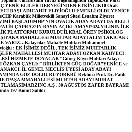
 Toplantı ValiMustafa Yavuz Başkanlığında Yapıldı.
Ak Parti
Ç YENİCELİLER DERNEĞİNDEN ETKİNLİK
10 Ocak
ECİ BAŞLADI
CAHİT ELiYİOĞLU EMEKLİ OLDU
YENİCE
e
CHP Karabük Milletvekili Sanayi Sitesi Esnafını Ziyaret
VİMİ BAŞLADI
MHP’NİN OVACIK ADAY ADAYI DA BELLİ
FATİH ÇAPRAZ’IN BASIN AÇIKLAMASI
2024 YILININ İLK
LİK PLATFORMU KURULDU
İLKBAL ÖREN PSİKOLOG
ŞIYAKA MAHALLESİ MUHTAR ADAYI ALİM TAKICAK :
BİZDE VARIZ…
Kalaycılar Mahalle Muhtarı Muhammet
Elieyioğlu : EK İŞİMİZ DEĞİL, TEK İŞİMİZ MUHTARLIK
ŞLER MAHALLESİ MUHTAR ADAYI ÖZKAN KAHVECİ :
ESİ HİZMETE DOYACAK “
Güney Köyü Muhtarı Adayı
 ÖZKAN ÇAYLI: ” BİRLİKTEN GÜÇ DOĞAR”
YENİCE ve
ANAKCI, İL GENEL MECLİS ÜYESİ ADAY ADAYI
ŞAMINDA GÖZ DOLDURUYOR
KBÜ Rektörü Prof. Dr. Fatih
METPAŞA MMAHALLESİ MUHTAR ADAYI MURAT
UTLAMASI
MARZINC A.Ş , 30 AĞUSTOS ZAFER BAYRAMI
nda 197 Konut Satıldı