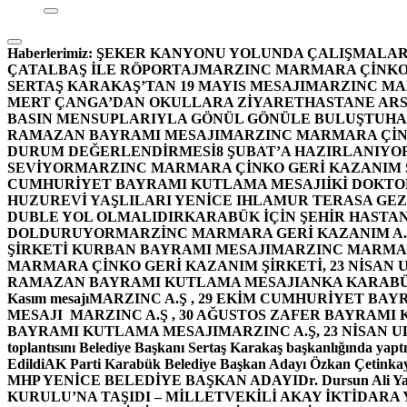
Haberlerimiz:
ŞEKER KANYONU YOLUNDA ÇALIŞMALAR
ÇATALBAŞ İLE RÖPORTAJ
MARZINC MARMARA ÇİNKO 
SERTAŞ KARAKAŞ’TAN 19 MAYIS MESAJI
MARZINC MAR
MERT ÇANGA’DAN OKULLARA ZİYARET
HASTANE ARS
BASIN MENSUPLARIYLA GÖNÜL GÖNÜLE BULUŞTU
HA
RAMAZAN BAYRAMI MESAJI
MARZINC MARMARA ÇİNK
DURUM DEĞERLENDİRMESİ
8 ŞUBAT’A HAZIRLANIYO
SEVİYOR
MARZINC MARMARA ÇİNKO GERİ KAZANIM Ş
CUMHURİYET BAYRAMI KUTLAMA MESAJI
İKİ DOKT
HUZUREVİ YAŞLILARI YENİCE IHLAMUR TERASA GE
DUBLE YOL OLMALIDIR
KARABÜK İÇİN ŞEHİR HASTAN
DOLDURUYOR
MARZİNC MARMARA GERİ KAZANIM A.Ş
ŞİRKETİ KURBAN BAYRAMI MESAJI
MARZINC MARMARA
MARMARA ÇİNKO GERİ KAZANIM ŞİRKETİ, 23 NİSAN
RAMAZAN BAYRAMI KUTLAMA MESAJI
ANKA KARABÜK 
Kasım mesajı
MARZINC A.Ş , 29 EKİM CUMHURİYET BAY
MESAJI
MARZINC A.Ş , 30 AĞUSTOS ZAFER BAYRAMI
BAYRAMI KUTLAMA MESAJI
MARZINC A.Ş, 23 NİSAN
toplantısını Belediye Başkanı Sertaş Karakaş başkanlığında yaptı
Edildi
AK Parti Karabük Belediye Başkan Adayı Özkan Çetinkay
MHP YENİCE BELEDİYE BAŞKAN ADAYI
Dr. Dursun Ali Y
KURULU’NA TAŞIDI – MİLLETVEKİLİ AKAY İKTİDAR