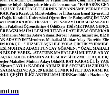
dan Yürütülen Çalışmalar ile Taşkın Koruma Çalışmaları ile ilgili
uğum ve büyüdüğüm şehre bir vefa borcum var “
KARABÜK GEN
ÖLÇÜ VE TARTI ALETLERİNİN BEYANNAME VERME SÜR
OR
AK Parti Karabük Milletvekilleri ve İl Başkanı Esnaf Ziyaretind
Dağlı, Karabük Üniversitesi Öğrencileri ile Buluştu
SEÇİM TAK
cı Oldu
KARABÜK TİCARET VE SANAYİ ODASI BAŞKANI 
işim Fakültesi Öğrencilerine 4 Ödül
Sayı-116
İSMETPAŞA GENÇ
DEREAĞZI MAHALLESİ MUHTAR ADAYI İLYAS ÖREN
KAR
k Mahallesi Muhtar Adayı Yılmaz Berber : Amaç, hizmet ise, 
TAR ADAYIYIM”
Menderes Mahallesi Muhtar Adayı Nurettin 
 KÖKÇÜ : “ HİZMET AŞKI İLE YOLA ÇIKTIK “
YİRMİBE
ESİ MUHTAR ADAYI TUNCAY GÖKMEN: ” ÖZAL MAHALL
N BİZ DE VARIZ…
ATATÜRK MAHALLESİ MUHTAR ADAYI
 AÇIKLADI
EK BİNANIN ACİL SERVİSİ HİZMETE AÇILDI
Ç
beşler Mahallesi Muhtar Adayı Oldu
MURAT KARAGÜL İŞ YA
 Ziyaret
ÇAYLI : KADROLARIMIZ İLE SEÇİME HAZIRIZ
İS
SAJI
MARZINC A.Ş , 29 EKİM CUMHURİYET BAYRAMI K
OKUL ÇEŞİTLİLİĞİ ARTIRILMALIDIR
Karabük’te Haziran Ayı
anıtım