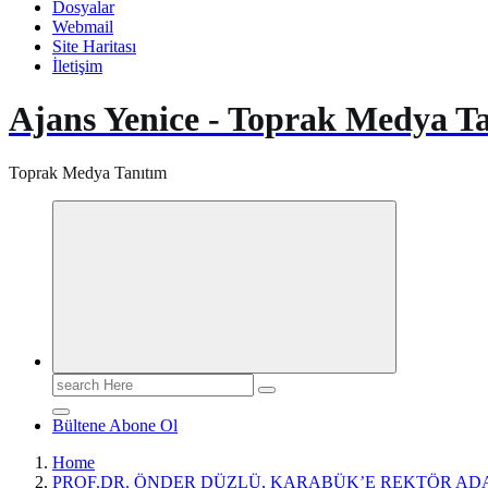
Dosyalar
Webmail
Site Haritası
İletişim
Ajans Yenice - Toprak Medya T
Toprak Medya Tanıtım
Search
for:
Bültene Abone Ol
Home
PROF.DR. ÖNDER DÜZLÜ, KARABÜK’E REKTÖR AD