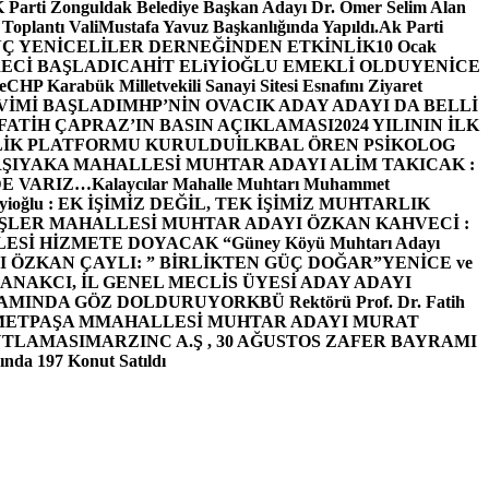
arti Zonguldak Belediye Başkan Adayı Dr. Ömer Selim Alan
 Toplantı ValiMustafa Yavuz Başkanlığında Yapıldı.
Ak Parti
Ç YENİCELİLER DERNEĞİNDEN ETKİNLİK
10 Ocak
ECİ BAŞLADI
CAHİT ELiYİOĞLU EMEKLİ OLDU
YENİCE
e
CHP Karabük Milletvekili Sanayi Sitesi Esnafını Ziyaret
VİMİ BAŞLADI
MHP’NİN OVACIK ADAY ADAYI DA BELLİ
FATİH ÇAPRAZ’IN BASIN AÇIKLAMASI
2024 YILININ İLK
LİK PLATFORMU KURULDU
İLKBAL ÖREN PSİKOLOG
ŞIYAKA MAHALLESİ MUHTAR ADAYI ALİM TAKICAK :
BİZDE VARIZ…
Kalaycılar Mahalle Muhtarı Muhammet
Elieyioğlu : EK İŞİMİZ DEĞİL, TEK İŞİMİZ MUHTARLIK
ŞLER MAHALLESİ MUHTAR ADAYI ÖZKAN KAHVECİ :
ESİ HİZMETE DOYACAK “
Güney Köyü Muhtarı Adayı
 ÖZKAN ÇAYLI: ” BİRLİKTEN GÜÇ DOĞAR”
YENİCE ve
ANAKCI, İL GENEL MECLİS ÜYESİ ADAY ADAYI
ŞAMINDA GÖZ DOLDURUYOR
KBÜ Rektörü Prof. Dr. Fatih
METPAŞA MMAHALLESİ MUHTAR ADAYI MURAT
UTLAMASI
MARZINC A.Ş , 30 AĞUSTOS ZAFER BAYRAMI
nda 197 Konut Satıldı