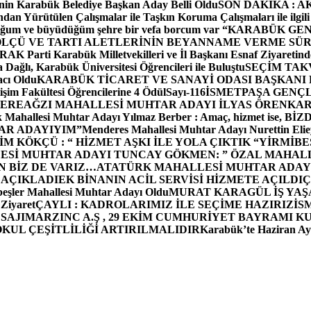
in Karabük Belediye Başkan Aday Belli Oldu
SON DAKİKA : AK P
dan Yürütülen Çalışmalar ile Taşkın Koruma Çalışmaları ile ilgili
uğum ve büyüdüğüm şehre bir vefa borcum var “
KARABÜK GEN
ÖLÇÜ VE TARTI ALETLERİNİN BEYANNAME VERME SÜR
OR
AK Parti Karabük Milletvekilleri ve İl Başkanı Esnaf Ziyaretind
Dağlı, Karabük Üniversitesi Öğrencileri ile Buluştu
SEÇİM TAK
cı Oldu
KARABÜK TİCARET VE SANAYİ ODASI BAŞKANI 
işim Fakültesi Öğrencilerine 4 Ödül
Sayı-116
İSMETPAŞA GENÇ
DEREAĞZI MAHALLESİ MUHTAR ADAYI İLYAS ÖREN
KAR
k Mahallesi Muhtar Adayı Yılmaz Berber : Amaç, hizmet ise, 
TAR ADAYIYIM”
Menderes Mahallesi Muhtar Adayı Nurettin 
 KÖKÇÜ : “ HİZMET AŞKI İLE YOLA ÇIKTIK “
YİRMİBE
ESİ MUHTAR ADAYI TUNCAY GÖKMEN: ” ÖZAL MAHALL
N BİZ DE VARIZ…
ATATÜRK MAHALLESİ MUHTAR ADAYI
 AÇIKLADI
EK BİNANIN ACİL SERVİSİ HİZMETE AÇILDI
Ç
beşler Mahallesi Muhtar Adayı Oldu
MURAT KARAGÜL İŞ YA
 Ziyaret
ÇAYLI : KADROLARIMIZ İLE SEÇİME HAZIRIZ
İS
SAJI
MARZINC A.Ş , 29 EKİM CUMHURİYET BAYRAMI K
OKUL ÇEŞİTLİLİĞİ ARTIRILMALIDIR
Karabük’te Haziran Ayı