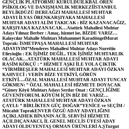
GENÇLİK PLATFORMU KURULDU
İLKBAL ÖREN
PSİKOLOG VE DANIŞMANLIK MERKEZİ
İSTANBUL
BEYLİKDÜZÜ DEREAĞZI MAHALLESİ MUHTAR
ADAYI İLYAS ÖREN
KARŞIYAKA MAHALLESİ
MUHTAR ADAYI ALİM TAKICAK : BİZ KAZANACAĞIZ,
KARŞIYAKA KAZANACAK…
Atatürk Mahallesi Muhtar
Adayı Yılmaz Berber : Amaç, hizmet ise, BİZDE VARIZ…
Kalaycılar Mahalle Muhtarı Muhammet Karadöngel
Murat
Toprak: İSMETPAŞA MAHALLESİ MUHTAR
ADAYIYIM”
Menderes Mahallesi Muhtar Adayı Nurettin
Elieyioğlu : EK İŞİMİZ DEĞİL, TEK İŞİMİZ MUHTARLIK
OLACAK…
ATATÜRK MAHALLESİ MUHTAR ADAYI
RASİM KÖKÇÜ : “ HİZMET AŞKI İLE YOLA ÇIKTIK
“
YİRMİBEŞLER MAHALLESİ MUHTAR ADAYI ÖZKAN
KAHVECİ : VERİN BİZE YETKİYİ, GÖRÜN
ETKİYİ….
ÖZAL MAHALLESİ MUHTAR ADAYI TUNCAY
GÖKMEN: ” ÖZAL MAHALLESİ HİZMETE DOYACAK
“
Güney Köyü Muhtarı Adayı Serdar Onat : GENÇLİĞİME
GÜVENİYORUM. KÖYÜM İÇİN BİZ DE VARIZ…
ATATÜRK MAHALLESİ MUHTAR ADAYI ÖZKAN
ÇAYLI: ” BİRLİKTEN GÜÇ DOĞAR”
YENİCE ve SEÇİM /
Mücahit Toprak
ENVER ÖZGÜ ADAY ADAYLIĞINI
AÇIKLADI
EK BİNANIN ACİL SERVİSİ HİZMETE
AÇILDI
ÇANAKCI, İL GENEL MECLİS ÜYESİ ADAY
ADAYI OLDU
YENTAŞ ORMAN ÜRÜNLERİ A.Ş
Turgut