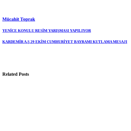
Mücahit Toprak
Yazı
YENİCE KONULU RESİM YARIŞMASI YAPILIYOR
gezinmesi
KARDEMİR A.Ş 29 EKİM CUMHURİYET BAYRAMI KUTLAMA MESAJI
Related Posts