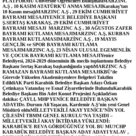
PLATFORMU Üniversite Öğrencileri Buluşması
MARZINC
A.Ş , 10 KASIM ATATÜRK’Ü ANMA MESAJI
Karakaş’tan
10 Kasım mesajı
MARZINC A.Ş , 29 EKİM CUMHURİYET
BAYRAMI MESAJI
YENİCE BELEDİYE BAŞKANI
Ş.SERTAŞ KARAKAŞ, 29 EKİM CUMHURİYET
BAYRAMI MESAJI
MARZINC A.Ş , 30 AĞUSTOS ZAFER
BAYRAMI KUTLAMA MESAJI
MARZINC A.Ş, KURBAN
BAYRAMI KUTLAMASI
MARZİNC A.Ş , 19 MAYIS
GENÇLİK ve SPOR BAYRAMI KUTLAMA
MESAJI
MARZINC A.Ş, 23 NİSAN ULUSAL EGEMENLİK
VE ÇOCUK BAYRAMI KUTLAMA MESAJI
Yenice
Belediyesi, 2024-2029 döneminin ilk meclis toplantısını Belediye
Başkanı Sertaş Karakaş başkanlığında yaptı
MARZINC A.Ş
RAMAZAN BAYRAMI KUTLAMA MESAJI
KBÜ’de
Görevde Yükselen Akademisyenlere Belgeleri Takdim
Edildi
AK Parti Karabük Belediye Başkan Adayı Özkan
Çetinkaya Vatandaş ve Esnaf Ziyaretlerinde Bulundu
Karabük
Belediye Başkanı Bin Adet Konut Projesini Açıkladı
Son
dakika: ÇAYLI, MHP YENİCE BELEDİYE BAŞKAN
ADAYI
Dr. Dursun Ali Yaşacan, Kardemir A.Ş’nin yeni Genel
Müdürü oldu
MİLLETVEKİLİ AKAY YENİCE’NİN YOL
ÇİLESİNİ TBMM GENEL KURULU’NA TAŞIDI –
MİLLETVEKİLİ AKAY İKTİDARA YÜKLENDİ:
KARABÜK’E REVA GÖRDÜĞÜNÜZ YOL BU MU?
CHP
KARABÜK BELEDİYE BAŞKAN ADAY ADAYI YALAV ,