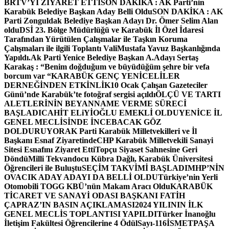
BRTV’Yİ ZİYARET ETTİ
SON DAKİKA : AK Parti’nin
Karabük Belediye Başkan Aday Belli Oldu
SON DAKİKA : AK
Parti Zonguldak Belediye Başkan Adayı Dr. Ömer Selim Alan
oldu
DSİ 23. Bölge Müdürlüğü ve Karabük İl Özel İdaresi
Tarafından Yürütülen Çalışmalar ile Taşkın Koruma
Çalışmaları ile ilgili Toplantı ValiMustafa Yavuz Başkanlığında
Yapıldı.
Ak Parti Yenice Belediye Başkan A.Adayı Sertaş
Karakaş : “Benim doğduğum ve büyüdüğüm şehre bir vefa
borcum var “
KARABÜK GENÇ YENİCELİLER
DERNEĞİNDEN ETKİNLİK
10 Ocak Çalışan Gazeteciler
Günü’nde Karabük’te fotoğraf sergisi açıldı
ÖLÇÜ VE TARTI
ALETLERİNİN BEYANNAME VERME SÜRECİ
BAŞLADI
CAHİT ELiYİOĞLU EMEKLİ OLDU
YENİCE İL
GENEL MECLİSİNDE İNCEBACAK GÖZ
DOLDURUYOR
AK Parti Karabük Milletvekilleri ve İl
Başkanı Esnaf Ziyaretinde
CHP Karabük Milletvekili Sanayi
Sitesi Esnafını Ziyaret Etti
Topçu Siyaset Sahnesine Geri
Döndü
Milli Tekvandocu Kübra Dağlı, Karabük Üniversitesi
Öğrencileri ile Buluştu
SEÇİM TAKVİMİ BAŞLADI
MHP’NİN
OVACIK ADAY ADAYI DA BELLİ OLDU
Türkiye’nin Yerli
Otomobili TOGG KBÜ’nün Makam Aracı Oldu
KARABÜK
TİCARET VE SANAYİ ODASI BAŞKANI FATİH
ÇAPRAZ’IN BASIN AÇIKLAMASI
2024 YILININ İLK
GENEL MECLİS TOPLANTISI YAPILDI
Türker İnanoğlu
İletişim Fakültesi Öğrencilerine 4 Ödül
Sayı-116
İSMETPAŞA