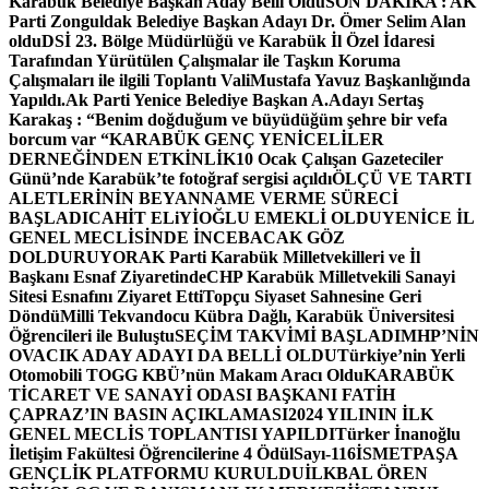
Karabük Belediye Başkan Aday Belli Oldu
SON DAKİKA : AK
Parti Zonguldak Belediye Başkan Adayı Dr. Ömer Selim Alan
oldu
DSİ 23. Bölge Müdürlüğü ve Karabük İl Özel İdaresi
Tarafından Yürütülen Çalışmalar ile Taşkın Koruma
Çalışmaları ile ilgili Toplantı ValiMustafa Yavuz Başkanlığında
Yapıldı.
Ak Parti Yenice Belediye Başkan A.Adayı Sertaş
Karakaş : “Benim doğduğum ve büyüdüğüm şehre bir vefa
borcum var “
KARABÜK GENÇ YENİCELİLER
DERNEĞİNDEN ETKİNLİK
10 Ocak Çalışan Gazeteciler
Günü’nde Karabük’te fotoğraf sergisi açıldı
ÖLÇÜ VE TARTI
ALETLERİNİN BEYANNAME VERME SÜRECİ
BAŞLADI
CAHİT ELiYİOĞLU EMEKLİ OLDU
YENİCE İL
GENEL MECLİSİNDE İNCEBACAK GÖZ
DOLDURUYOR
AK Parti Karabük Milletvekilleri ve İl
Başkanı Esnaf Ziyaretinde
CHP Karabük Milletvekili Sanayi
Sitesi Esnafını Ziyaret Etti
Topçu Siyaset Sahnesine Geri
Döndü
Milli Tekvandocu Kübra Dağlı, Karabük Üniversitesi
Öğrencileri ile Buluştu
SEÇİM TAKVİMİ BAŞLADI
MHP’NİN
OVACIK ADAY ADAYI DA BELLİ OLDU
Türkiye’nin Yerli
Otomobili TOGG KBÜ’nün Makam Aracı Oldu
KARABÜK
TİCARET VE SANAYİ ODASI BAŞKANI FATİH
ÇAPRAZ’IN BASIN AÇIKLAMASI
2024 YILININ İLK
GENEL MECLİS TOPLANTISI YAPILDI
Türker İnanoğlu
İletişim Fakültesi Öğrencilerine 4 Ödül
Sayı-116
İSMETPAŞA
GENÇLİK PLATFORMU KURULDU
İLKBAL ÖREN