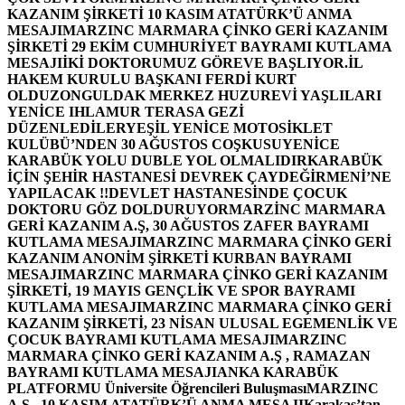
KAZANIM ŞİRKETİ 10 KASIM ATATÜRK’Ü ANMA
MESAJI
MARZINC MARMARA ÇİNKO GERİ KAZANIM
ŞİRKETİ 29 EKİM CUMHURİYET BAYRAMI KUTLAMA
MESAJI
İKİ DOKTORUMUZ GÖREVE BAŞLIYOR.
İL
HAKEM KURULU BAŞKANI FERDİ KURT
OLDU
ZONGULDAK MERKEZ HUZUREVİ YAŞLILARI
YENİCE IHLAMUR TERASA GEZİ
DÜZENLEDİLER
YEŞİL YENİCE MOTOSİKLET
KULÜBÜ’NDEN 30 AĞUSTOS COŞKUSU
YENİCE
KARABÜK YOLU DUBLE YOL OLMALIDIR
KARABÜK
İÇİN ŞEHİR HASTANESİ DEVREK ÇAYDEĞİRMENİ’NE
YAPILACAK !!
DEVLET HASTANESİNDE ÇOCUK
DOKTORU GÖZ DOLDURUYOR
MARZİNC MARMARA
GERİ KAZANIM A.Ş, 30 AĞUSTOS ZAFER BAYRAMI
KUTLAMA MESAJI
MARZINC MARMARA ÇİNKO GERİ
KAZANIM ANONİM ŞİRKETİ KURBAN BAYRAMI
MESAJI
MARZINC MARMARA ÇİNKO GERİ KAZANIM
ŞİRKETİ, 19 MAYIS GENÇLİK VE SPOR BAYRAMI
KUTLAMA MESAJI
MARZINC MARMARA ÇİNKO GERİ
KAZANIM ŞİRKETİ, 23 NİSAN ULUSAL EGEMENLİK VE
ÇOCUK BAYRAMI KUTLAMA MESAJI
MARZINC
MARMARA ÇİNKO GERİ KAZANIM A.Ş , RAMAZAN
BAYRAMI KUTLAMA MESAJI
ANKA KARABÜK
PLATFORMU Üniversite Öğrencileri Buluşması
MARZINC
A.Ş , 10 KASIM ATATÜRK’Ü ANMA MESAJI
Karakaş’tan