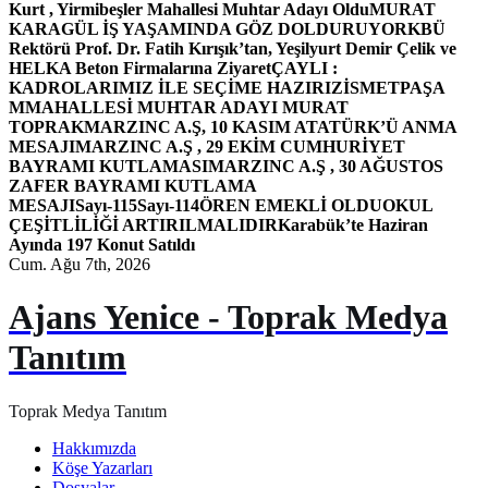
Kurt , Yirmibeşler Mahallesi Muhtar Adayı Oldu
MURAT
KARAGÜL İŞ YAŞAMINDA GÖZ DOLDURUYOR
KBÜ
Rektörü Prof. Dr. Fatih Kırışık’tan, Yeşilyurt Demir Çelik ve
HELKA Beton Firmalarına Ziyaret
ÇAYLI :
KADROLARIMIZ İLE SEÇİME HAZIRIZ
İSMETPAŞA
MMAHALLESİ MUHTAR ADAYI MURAT
TOPRAK
MARZINC A.Ş, 10 KASIM ATATÜRK’Ü ANMA
MESAJI
MARZINC A.Ş , 29 EKİM CUMHURİYET
BAYRAMI KUTLAMASI
MARZINC A.Ş , 30 AĞUSTOS
ZAFER BAYRAMI KUTLAMA
MESAJI
Sayı-115
Sayı-114
ÖREN EMEKLİ OLDU
OKUL
ÇEŞİTLİLİĞİ ARTIRILMALIDIR
Karabük’te Haziran
Ayında 197 Konut Satıldı
Cum. Ağu 7th, 2026
Ajans Yenice - Toprak Medya
Tanıtım
Toprak Medya Tanıtım
Hakkımızda
Köşe Yazarları
Dosyalar