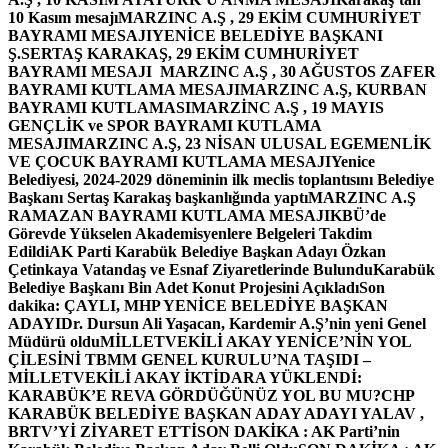
10 Kasım mesajı
MARZINC A.Ş , 29 EKİM CUMHURİYET
BAYRAMI MESAJI
YENİCE BELEDİYE BAŞKANI
Ş.SERTAŞ KARAKAŞ, 29 EKİM CUMHURİYET
BAYRAMI MESAJI
MARZINC A.Ş , 30 AĞUSTOS ZAFER
BAYRAMI KUTLAMA MESAJI
MARZINC A.Ş, KURBAN
BAYRAMI KUTLAMASI
MARZİNC A.Ş , 19 MAYIS
GENÇLİK ve SPOR BAYRAMI KUTLAMA
MESAJI
MARZINC A.Ş, 23 NİSAN ULUSAL EGEMENLİK
VE ÇOCUK BAYRAMI KUTLAMA MESAJI
Yenice
Belediyesi, 2024-2029 döneminin ilk meclis toplantısını Belediye
Başkanı Sertaş Karakaş başkanlığında yaptı
MARZINC A.Ş
RAMAZAN BAYRAMI KUTLAMA MESAJI
KBÜ’de
Görevde Yükselen Akademisyenlere Belgeleri Takdim
Edildi
AK Parti Karabük Belediye Başkan Adayı Özkan
Çetinkaya Vatandaş ve Esnaf Ziyaretlerinde Bulundu
Karabük
Belediye Başkanı Bin Adet Konut Projesini Açıkladı
Son
dakika: ÇAYLI, MHP YENİCE BELEDİYE BAŞKAN
ADAYI
Dr. Dursun Ali Yaşacan, Kardemir A.Ş’nin yeni Genel
Müdürü oldu
MİLLETVEKİLİ AKAY YENİCE’NİN YOL
ÇİLESİNİ TBMM GENEL KURULU’NA TAŞIDI –
MİLLETVEKİLİ AKAY İKTİDARA YÜKLENDİ:
KARABÜK’E REVA GÖRDÜĞÜNÜZ YOL BU MU?
CHP
KARABÜK BELEDİYE BAŞKAN ADAY ADAYI YALAV ,
BRTV’Yİ ZİYARET ETTİ
SON DAKİKA : AK Parti’nin