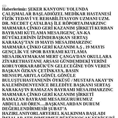
İçeriğe
atla
Haberlerimiz:
ŞEKER KANYONU YOLUNDA
ÇALIŞMALAR BAŞLADI
ÖZEL MEDİKAR HASTANESİ
FİZİK TEDAVİ VE REHABİLİTASYON UZMANI UZM.
DR. NECDET ÇATALBAŞ İLE RÖPORTAJ
MARZINC
MARMARA ÇİNKO GERİ KAZANIM ŞİRKETİ KURBAN
BAYRAMI KUTLAMA MESAJI
GENÇ AN-KA
BÜYÜKLERİNİN İZİNDE
BAŞKAN SERTAŞ
KARAKAŞ’TAN 19 MAYIS MESAJI
MARZINC
MARMARA ÇİNKO GERİ KAZANIM A.Ş , 19 MAYIS
GENÇLİK VE SPOR BAYRAMI KUTLAMA
MESAJI
KAYMAKAM MERT ÇANGA’DAN OKULLARA
ZİYARET
HASTANE ARSASI GÜNDEMDEKİ YERİNİ
KORUYOR
KARABÜK’ÜN GELECEĞİNE YÖN VEREN
BAŞKAN ÖZKAN ÇETİNKAYA, BASIN
MENSUPLARIYLA GÖNÜL GÖNÜLE
BULUŞTU
HASTANENİN ÖYKÜSÜ / MUSTAFA AKAY’IN
KALEMİNDEN
YENİCE BELEDİYE BAŞKANI SERTAŞ
KARAKAŞ’IN RAMAZAN BAYRAMI MESAJI
MARZINC
MARMARA ÇİNKO GERİ KAZANIM ŞİRKETİ
RAMAZAN BAYRAMI MESAJI
GURURUMUZ
ABDULLAH ÖREN….
BAŞKANLARDAN DURUM
DEĞERLENDİRMESİ
8 ŞUBAT’A
HAZIRLANIYORLAR
YEREL KALKINMA BAŞLADI