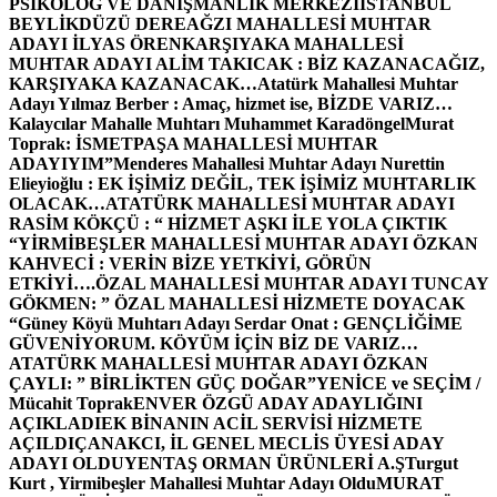
PSİKOLOG VE DANIŞMANLIK MERKEZİ
İSTANBUL
BEYLİKDÜZÜ DEREAĞZI MAHALLESİ MUHTAR
ADAYI İLYAS ÖREN
KARŞIYAKA MAHALLESİ
MUHTAR ADAYI ALİM TAKICAK : BİZ KAZANACAĞIZ,
KARŞIYAKA KAZANACAK…
Atatürk Mahallesi Muhtar
Adayı Yılmaz Berber : Amaç, hizmet ise, BİZDE VARIZ…
Kalaycılar Mahalle Muhtarı Muhammet Karadöngel
Murat
Toprak: İSMETPAŞA MAHALLESİ MUHTAR
ADAYIYIM”
Menderes Mahallesi Muhtar Adayı Nurettin
Elieyioğlu : EK İŞİMİZ DEĞİL, TEK İŞİMİZ MUHTARLIK
OLACAK…
ATATÜRK MAHALLESİ MUHTAR ADAYI
RASİM KÖKÇÜ : “ HİZMET AŞKI İLE YOLA ÇIKTIK
“
YİRMİBEŞLER MAHALLESİ MUHTAR ADAYI ÖZKAN
KAHVECİ : VERİN BİZE YETKİYİ, GÖRÜN
ETKİYİ….
ÖZAL MAHALLESİ MUHTAR ADAYI TUNCAY
GÖKMEN: ” ÖZAL MAHALLESİ HİZMETE DOYACAK
“
Güney Köyü Muhtarı Adayı Serdar Onat : GENÇLİĞİME
GÜVENİYORUM. KÖYÜM İÇİN BİZ DE VARIZ…
ATATÜRK MAHALLESİ MUHTAR ADAYI ÖZKAN
ÇAYLI: ” BİRLİKTEN GÜÇ DOĞAR”
YENİCE ve SEÇİM /
Mücahit Toprak
ENVER ÖZGÜ ADAY ADAYLIĞINI
AÇIKLADI
EK BİNANIN ACİL SERVİSİ HİZMETE
AÇILDI
ÇANAKCI, İL GENEL MECLİS ÜYESİ ADAY
ADAYI OLDU
YENTAŞ ORMAN ÜRÜNLERİ A.Ş
Turgut
Kurt , Yirmibeşler Mahallesi Muhtar Adayı Oldu
MURAT