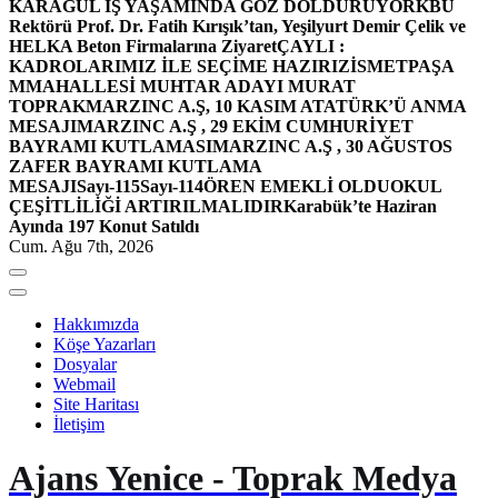
KARAGÜL İŞ YAŞAMINDA GÖZ DOLDURUYOR
KBÜ
Rektörü Prof. Dr. Fatih Kırışık’tan, Yeşilyurt Demir Çelik ve
HELKA Beton Firmalarına Ziyaret
ÇAYLI :
KADROLARIMIZ İLE SEÇİME HAZIRIZ
İSMETPAŞA
MMAHALLESİ MUHTAR ADAYI MURAT
TOPRAK
MARZINC A.Ş, 10 KASIM ATATÜRK’Ü ANMA
MESAJI
MARZINC A.Ş , 29 EKİM CUMHURİYET
BAYRAMI KUTLAMASI
MARZINC A.Ş , 30 AĞUSTOS
ZAFER BAYRAMI KUTLAMA
MESAJI
Sayı-115
Sayı-114
ÖREN EMEKLİ OLDU
OKUL
ÇEŞİTLİLİĞİ ARTIRILMALIDIR
Karabük’te Haziran
Ayında 197 Konut Satıldı
Cum. Ağu 7th, 2026
Hakkımızda
Köşe Yazarları
Dosyalar
Webmail
Site Haritası
İletişim
Ajans Yenice - Toprak Medya