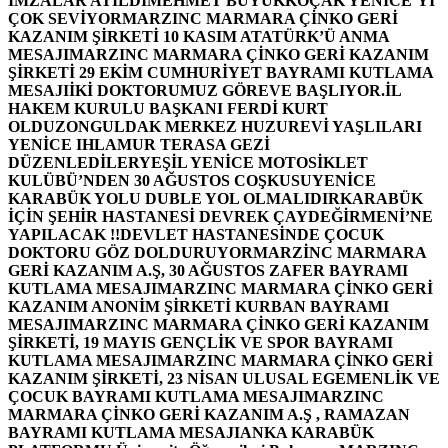
İMZALAR ATILDI
MEHMET BÜYÜKKOÇAK YENİCE’Yİ
ÇOK SEVİYOR
MARZINC MARMARA ÇİNKO GERİ
KAZANIM ŞİRKETİ 10 KASIM ATATÜRK’Ü ANMA
MESAJI
MARZINC MARMARA ÇİNKO GERİ KAZANIM
ŞİRKETİ 29 EKİM CUMHURİYET BAYRAMI KUTLAMA
MESAJI
İKİ DOKTORUMUZ GÖREVE BAŞLIYOR.
İL
HAKEM KURULU BAŞKANI FERDİ KURT
OLDU
ZONGULDAK MERKEZ HUZUREVİ YAŞLILARI
YENİCE IHLAMUR TERASA GEZİ
DÜZENLEDİLER
YEŞİL YENİCE MOTOSİKLET
KULÜBÜ’NDEN 30 AĞUSTOS COŞKUSU
YENİCE
KARABÜK YOLU DUBLE YOL OLMALIDIR
KARABÜK
İÇİN ŞEHİR HASTANESİ DEVREK ÇAYDEĞİRMENİ’NE
YAPILACAK !!
DEVLET HASTANESİNDE ÇOCUK
DOKTORU GÖZ DOLDURUYOR
MARZİNC MARMARA
GERİ KAZANIM A.Ş, 30 AĞUSTOS ZAFER BAYRAMI
KUTLAMA MESAJI
MARZINC MARMARA ÇİNKO GERİ
KAZANIM ANONİM ŞİRKETİ KURBAN BAYRAMI
MESAJI
MARZINC MARMARA ÇİNKO GERİ KAZANIM
ŞİRKETİ, 19 MAYIS GENÇLİK VE SPOR BAYRAMI
KUTLAMA MESAJI
MARZINC MARMARA ÇİNKO GERİ
KAZANIM ŞİRKETİ, 23 NİSAN ULUSAL EGEMENLİK VE
ÇOCUK BAYRAMI KUTLAMA MESAJI
MARZINC
MARMARA ÇİNKO GERİ KAZANIM A.Ş , RAMAZAN
BAYRAMI KUTLAMA MESAJI
ANKA KARABÜK