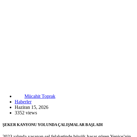
Mücahit Toprak
Haberler
Haziran 15, 2026
3352 views
ŞEKER KANYONU YOLUNDA ÇALIŞMALAR BAŞLADI
2023 yılında yaşanan sel felaketinde büyük hasar gören Yenice’nin