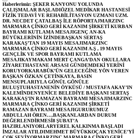
Haberlerimiz:
ŞEKER KANYONU YOLUNDA
ÇALIŞMALAR BAŞLADI
ÖZEL MEDİKAR HASTANESİ
FİZİK TEDAVİ VE REHABİLİTASYON UZMANI UZM.
DR. NECDET ÇATALBAŞ İLE RÖPORTAJ
MARZINC
MARMARA ÇİNKO GERİ KAZANIM ŞİRKETİ KURBAN
BAYRAMI KUTLAMA MESAJI
GENÇ AN-KA
BÜYÜKLERİNİN İZİNDE
BAŞKAN SERTAŞ
KARAKAŞ’TAN 19 MAYIS MESAJI
MARZINC
MARMARA ÇİNKO GERİ KAZANIM A.Ş , 19 MAYIS
GENÇLİK VE SPOR BAYRAMI KUTLAMA
MESAJI
KAYMAKAM MERT ÇANGA’DAN OKULLARA
ZİYARET
HASTANE ARSASI GÜNDEMDEKİ YERİNİ
KORUYOR
KARABÜK’ÜN GELECEĞİNE YÖN VEREN
BAŞKAN ÖZKAN ÇETİNKAYA, BASIN
MENSUPLARIYLA GÖNÜL GÖNÜLE
BULUŞTU
HASTANENİN ÖYKÜSÜ / MUSTAFA AKAY’IN
KALEMİNDEN
YENİCE BELEDİYE BAŞKANI SERTAŞ
KARAKAŞ’IN RAMAZAN BAYRAMI MESAJI
MARZINC
MARMARA ÇİNKO GERİ KAZANIM ŞİRKETİ
RAMAZAN BAYRAMI MESAJI
GURURUMUZ
ABDULLAH ÖREN….
BAŞKANLARDAN DURUM
DEĞERLENDİRMESİ
8 ŞUBAT’A
HAZIRLANIYORLAR
YEREL KALKINMA BAŞLADI
İMZALAR ATILDI
MEHMET BÜYÜKKOÇAK YENİCE’Yİ
ÇOK SEVİYOR
MARZINC MARMARA ÇİNKO GERİ