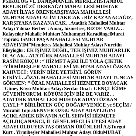
PSİKOLOG VE DANIŞMANLIK MERKEZİ
İSTANBUL
BEYLİKDÜZÜ DEREAĞZI MAHALLESİ MUHTAR
ADAYI İLYAS ÖREN
KARŞIYAKA MAHALLESİ
MUHTAR ADAYI ALİM TAKICAK : BİZ KAZANACAĞIZ,
KARŞIYAKA KAZANACAK…
Atatürk Mahallesi Muhtar
Adayı Yılmaz Berber : Amaç, hizmet ise, BİZDE VARIZ…
Kalaycılar Mahalle Muhtarı Muhammet Karadöngel
Murat
Toprak: İSMETPAŞA MAHALLESİ MUHTAR
ADAYIYIM”
Menderes Mahallesi Muhtar Adayı Nurettin
Elieyioğlu : EK İŞİMİZ DEĞİL, TEK İŞİMİZ MUHTARLIK
OLACAK…
ATATÜRK MAHALLESİ MUHTAR ADAYI
RASİM KÖKÇÜ : “ HİZMET AŞKI İLE YOLA ÇIKTIK
“
YİRMİBEŞLER MAHALLESİ MUHTAR ADAYI ÖZKAN
KAHVECİ : VERİN BİZE YETKİYİ, GÖRÜN
ETKİYİ….
ÖZAL MAHALLESİ MUHTAR ADAYI TUNCAY
GÖKMEN: ” ÖZAL MAHALLESİ HİZMETE DOYACAK
“
Güney Köyü Muhtarı Adayı Serdar Onat : GENÇLİĞİME
GÜVENİYORUM. KÖYÜM İÇİN BİZ DE VARIZ…
ATATÜRK MAHALLESİ MUHTAR ADAYI ÖZKAN
ÇAYLI: ” BİRLİKTEN GÜÇ DOĞAR”
YENİCE ve SEÇİM /
Mücahit Toprak
ENVER ÖZGÜ ADAY ADAYLIĞINI
AÇIKLADI
EK BİNANIN ACİL SERVİSİ HİZMETE
AÇILDI
ÇANAKCI, İL GENEL MECLİS ÜYESİ ADAY
ADAYI OLDU
YENTAŞ ORMAN ÜRÜNLERİ A.Ş
Turgut
Kurt , Yirmibeşler Mahallesi Muhtar Adayı Oldu
MURAT