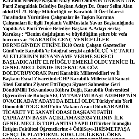
Karabük Belediye Başkan Aday Belli Oldu
SON DAKİKA : AK
Parti Zonguldak Belediye Başkan Adayı Dr. Ömer Selim Alan
oldu
DSİ 23. Bölge Müdürlüğü ve Karabük İl Özel İdaresi
Tarafından Yürütülen Çalışmalar ile Taşkın Koruma
Çalışmaları ile ilgili Toplantı ValiMustafa Yavuz Başkanlığında
Yapıldı.
Ak Parti Yenice Belediye Başkan A.Adayı Sertaş
Karakaş : “Benim doğduğum ve büyüdüğüm şehre bir vefa
borcum var “
KARABÜK GENÇ YENİCELİLER
DERNEĞİNDEN ETKİNLİK
10 Ocak Çalışan Gazeteciler
Günü’nde Karabük’te fotoğraf sergisi açıldı
ÖLÇÜ VE TARTI
ALETLERİNİN BEYANNAME VERME SÜRECİ
BAŞLADI
CAHİT ELiYİOĞLU EMEKLİ OLDU
YENİCE İL
GENEL MECLİSİNDE İNCEBACAK GÖZ
DOLDURUYOR
AK Parti Karabük Milletvekilleri ve İl
Başkanı Esnaf Ziyaretinde
CHP Karabük Milletvekili Sanayi
Sitesi Esnafını Ziyaret Etti
Topçu Siyaset Sahnesine Geri
Döndü
Milli Tekvandocu Kübra Dağlı, Karabük Üniversitesi
Öğrencileri ile Buluştu
SEÇİM TAKVİMİ BAŞLADI
MHP’NİN
OVACIK ADAY ADAYI DA BELLİ OLDU
Türkiye’nin Yerli
Otomobili TOGG KBÜ’nün Makam Aracı Oldu
KARABÜK
TİCARET VE SANAYİ ODASI BAŞKANI FATİH
ÇAPRAZ’IN BASIN AÇIKLAMASI
2024 YILININ İLK
GENEL MECLİS TOPLANTISI YAPILDI
Türker İnanoğlu
İletişim Fakültesi Öğrencilerine 4 Ödül
Sayı-116
İSMETPAŞA
GENÇLİK PLATFORMU KURULDU
İLKBAL ÖREN