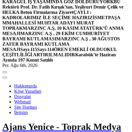
KARAGÜL İŞ YAŞAMINDA GÖZ DOLDURUYOR
KBÜ
Rektörü Prof. Dr. Fatih Kırışık’tan, Yeşilyurt Demir Çelik ve
HELKA Beton Firmalarına Ziyaret
ÇAYLI :
KADROLARIMIZ İLE SEÇİME HAZIRIZ
İSMETPAŞA
MMAHALLESİ MUHTAR ADAYI MURAT
TOPRAK
MARZINC A.Ş, 10 KASIM ATATÜRK’Ü ANMA
MESAJI
MARZINC A.Ş , 29 EKİM CUMHURİYET
BAYRAMI KUTLAMASI
MARZINC A.Ş , 30 AĞUSTOS
ZAFER BAYRAMI KUTLAMA
MESAJI
Sayı-115
Sayı-114
ÖREN EMEKLİ OLDU
OKUL
ÇEŞİTLİLİĞİ ARTIRILMALIDIR
Karabük’te Haziran
Ayında 197 Konut Satıldı
Per. Ağu 6th, 2026
Hakkımızda
Köşe Yazarları
Dosyalar
Webmail
Site Haritası
İletişim
Ajans Yenice - Toprak Medya