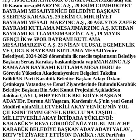
10 Kasım mesajı
MARZINC A.Ş , 29 EKİM CUMHURİYET
BAYRAMI MESAJI
YENİCE BELEDİYE BAŞKANI
Ş.SERTAŞ KARAKAŞ, 29 EKİM CUMHURİYET
BAYRAMI MESAJI
MARZINC A.Ş , 30 AĞUSTOS ZAFER
BAYRAMI KUTLAMA MESAJI
MARZINC A.Ş, KURBAN
BAYRAMI KUTLAMASI
MARZİNC A.Ş , 19 MAYIS
GENÇLİK ve SPOR BAYRAMI KUTLAMA
MESAJI
MARZINC A.Ş, 23 NİSAN ULUSAL EGEMENLİK
VE ÇOCUK BAYRAMI KUTLAMA MESAJI
Yenice
Belediyesi, 2024-2029 döneminin ilk meclis toplantısını Belediye
Başkanı Sertaş Karakaş başkanlığında yaptı
MARZINC A.Ş
RAMAZAN BAYRAMI KUTLAMA MESAJI
KBÜ’de
Görevde Yükselen Akademisyenlere Belgeleri Takdim
Edildi
AK Parti Karabük Belediye Başkan Adayı Özkan
Çetinkaya Vatandaş ve Esnaf Ziyaretlerinde Bulundu
Karabük
Belediye Başkanı Bin Adet Konut Projesini Açıkladı
Son
dakika: ÇAYLI, MHP YENİCE BELEDİYE BAŞKAN
ADAYI
Dr. Dursun Ali Yaşacan, Kardemir A.Ş’nin yeni Genel
Müdürü oldu
MİLLETVEKİLİ AKAY YENİCE’NİN YOL
ÇİLESİNİ TBMM GENEL KURULU’NA TAŞIDI –
MİLLETVEKİLİ AKAY İKTİDARA YÜKLENDİ:
KARABÜK’E REVA GÖRDÜĞÜNÜZ YOL BU MU?
CHP
KARABÜK BELEDİYE BAŞKAN ADAY ADAYI YALAV ,
BRTV’Yİ ZİYARET ETTİ
SON DAKİKA : AK Parti’nin