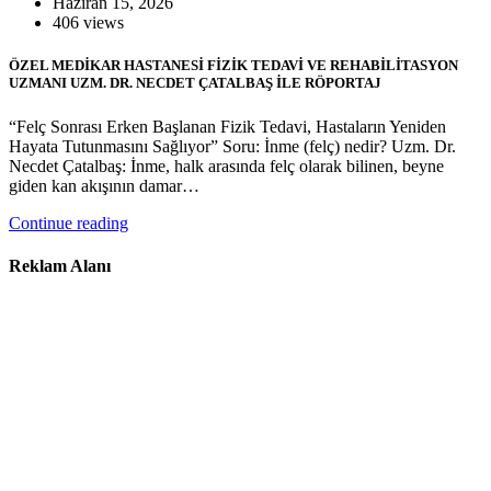
Haziran 15, 2026
406 views
ÖZEL MEDİKAR HASTANESİ FİZİK TEDAVİ VE REHABİLİTASYON
UZMANI UZM. DR. NECDET ÇATALBAŞ İLE RÖPORTAJ
“Felç Sonrası Erken Başlanan Fizik Tedavi, Hastaların Yeniden
Hayata Tutunmasını Sağlıyor” Soru: İnme (felç) nedir? Uzm. Dr.
Necdet Çatalbaş: İnme, halk arasında felç olarak bilinen, beyne
giden kan akışının damar…
Continue reading
Reklam Alanı