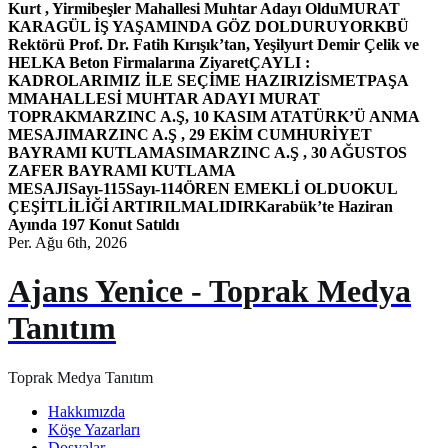
Kurt , Yirmibeşler Mahallesi Muhtar Adayı Oldu
MURAT
KARAGÜL İŞ YAŞAMINDA GÖZ DOLDURUYOR
KBÜ
Rektörü Prof. Dr. Fatih Kırışık’tan, Yeşilyurt Demir Çelik ve
HELKA Beton Firmalarına Ziyaret
ÇAYLI :
KADROLARIMIZ İLE SEÇİME HAZIRIZ
İSMETPAŞA
MMAHALLESİ MUHTAR ADAYI MURAT
TOPRAK
MARZINC A.Ş, 10 KASIM ATATÜRK’Ü ANMA
MESAJI
MARZINC A.Ş , 29 EKİM CUMHURİYET
BAYRAMI KUTLAMASI
MARZINC A.Ş , 30 AĞUSTOS
ZAFER BAYRAMI KUTLAMA
MESAJI
Sayı-115
Sayı-114
ÖREN EMEKLİ OLDU
OKUL
ÇEŞİTLİLİĞİ ARTIRILMALIDIR
Karabük’te Haziran
Ayında 197 Konut Satıldı
Per. Ağu 6th, 2026
Ajans Yenice - Toprak Medya
Tanıtım
Toprak Medya Tanıtım
Hakkımızda
Köşe Yazarları
Dosyalar