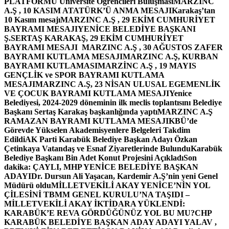
PLATFORMU Üniversite Öğrencileri Buluşması
MARZINC
A.Ş , 10 KASIM ATATÜRK’Ü ANMA MESAJI
Karakaş’tan
10 Kasım mesajı
MARZINC A.Ş , 29 EKİM CUMHURİYET
BAYRAMI MESAJI
YENİCE BELEDİYE BAŞKANI
Ş.SERTAŞ KARAKAŞ, 29 EKİM CUMHURİYET
BAYRAMI MESAJI
MARZINC A.Ş , 30 AĞUSTOS ZAFER
BAYRAMI KUTLAMA MESAJI
MARZINC A.Ş, KURBAN
BAYRAMI KUTLAMASI
MARZİNC A.Ş , 19 MAYIS
GENÇLİK ve SPOR BAYRAMI KUTLAMA
MESAJI
MARZINC A.Ş, 23 NİSAN ULUSAL EGEMENLİK
VE ÇOCUK BAYRAMI KUTLAMA MESAJI
Yenice
Belediyesi, 2024-2029 döneminin ilk meclis toplantısını Belediye
Başkanı Sertaş Karakaş başkanlığında yaptı
MARZINC A.Ş
RAMAZAN BAYRAMI KUTLAMA MESAJI
KBÜ’de
Görevde Yükselen Akademisyenlere Belgeleri Takdim
Edildi
AK Parti Karabük Belediye Başkan Adayı Özkan
Çetinkaya Vatandaş ve Esnaf Ziyaretlerinde Bulundu
Karabük
Belediye Başkanı Bin Adet Konut Projesini Açıkladı
Son
dakika: ÇAYLI, MHP YENİCE BELEDİYE BAŞKAN
ADAYI
Dr. Dursun Ali Yaşacan, Kardemir A.Ş’nin yeni Genel
Müdürü oldu
MİLLETVEKİLİ AKAY YENİCE’NİN YOL
ÇİLESİNİ TBMM GENEL KURULU’NA TAŞIDI –
MİLLETVEKİLİ AKAY İKTİDARA YÜKLENDİ:
KARABÜK’E REVA GÖRDÜĞÜNÜZ YOL BU MU?
CHP
KARABÜK BELEDİYE BAŞKAN ADAY ADAYI YALAV ,