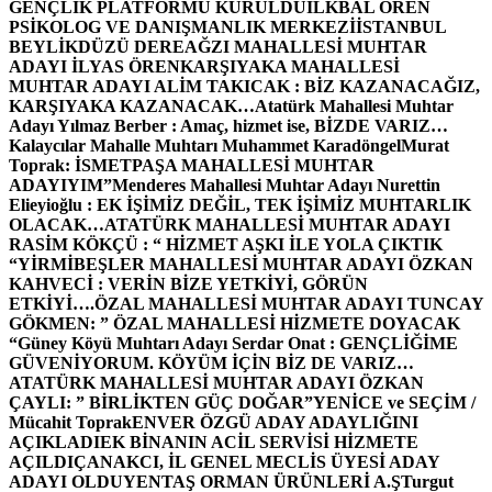
GENÇLİK PLATFORMU KURULDU
İLKBAL ÖREN
PSİKOLOG VE DANIŞMANLIK MERKEZİ
İSTANBUL
BEYLİKDÜZÜ DEREAĞZI MAHALLESİ MUHTAR
ADAYI İLYAS ÖREN
KARŞIYAKA MAHALLESİ
MUHTAR ADAYI ALİM TAKICAK : BİZ KAZANACAĞIZ,
KARŞIYAKA KAZANACAK…
Atatürk Mahallesi Muhtar
Adayı Yılmaz Berber : Amaç, hizmet ise, BİZDE VARIZ…
Kalaycılar Mahalle Muhtarı Muhammet Karadöngel
Murat
Toprak: İSMETPAŞA MAHALLESİ MUHTAR
ADAYIYIM”
Menderes Mahallesi Muhtar Adayı Nurettin
Elieyioğlu : EK İŞİMİZ DEĞİL, TEK İŞİMİZ MUHTARLIK
OLACAK…
ATATÜRK MAHALLESİ MUHTAR ADAYI
RASİM KÖKÇÜ : “ HİZMET AŞKI İLE YOLA ÇIKTIK
“
YİRMİBEŞLER MAHALLESİ MUHTAR ADAYI ÖZKAN
KAHVECİ : VERİN BİZE YETKİYİ, GÖRÜN
ETKİYİ….
ÖZAL MAHALLESİ MUHTAR ADAYI TUNCAY
GÖKMEN: ” ÖZAL MAHALLESİ HİZMETE DOYACAK
“
Güney Köyü Muhtarı Adayı Serdar Onat : GENÇLİĞİME
GÜVENİYORUM. KÖYÜM İÇİN BİZ DE VARIZ…
ATATÜRK MAHALLESİ MUHTAR ADAYI ÖZKAN
ÇAYLI: ” BİRLİKTEN GÜÇ DOĞAR”
YENİCE ve SEÇİM /
Mücahit Toprak
ENVER ÖZGÜ ADAY ADAYLIĞINI
AÇIKLADI
EK BİNANIN ACİL SERVİSİ HİZMETE
AÇILDI
ÇANAKCI, İL GENEL MECLİS ÜYESİ ADAY
ADAYI OLDU
YENTAŞ ORMAN ÜRÜNLERİ A.Ş
Turgut