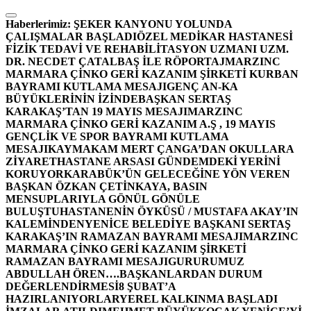
İçeriğe
atla
Haberlerimiz:
ŞEKER KANYONU YOLUNDA
ÇALIŞMALAR BAŞLADI
ÖZEL MEDİKAR HASTANESİ
FİZİK TEDAVİ VE REHABİLİTASYON UZMANI UZM.
DR. NECDET ÇATALBAŞ İLE RÖPORTAJ
MARZINC
MARMARA ÇİNKO GERİ KAZANIM ŞİRKETİ KURBAN
BAYRAMI KUTLAMA MESAJI
GENÇ AN-KA
BÜYÜKLERİNİN İZİNDE
BAŞKAN SERTAŞ
KARAKAŞ’TAN 19 MAYIS MESAJI
MARZINC
MARMARA ÇİNKO GERİ KAZANIM A.Ş , 19 MAYIS
GENÇLİK VE SPOR BAYRAMI KUTLAMA
MESAJI
KAYMAKAM MERT ÇANGA’DAN OKULLARA
ZİYARET
HASTANE ARSASI GÜNDEMDEKİ YERİNİ
KORUYOR
KARABÜK’ÜN GELECEĞİNE YÖN VEREN
BAŞKAN ÖZKAN ÇETİNKAYA, BASIN
MENSUPLARIYLA GÖNÜL GÖNÜLE
BULUŞTU
HASTANENİN ÖYKÜSÜ / MUSTAFA AKAY’IN
KALEMİNDEN
YENİCE BELEDİYE BAŞKANI SERTAŞ
KARAKAŞ’IN RAMAZAN BAYRAMI MESAJI
MARZINC
MARMARA ÇİNKO GERİ KAZANIM ŞİRKETİ
RAMAZAN BAYRAMI MESAJI
GURURUMUZ
ABDULLAH ÖREN….
BAŞKANLARDAN DURUM
DEĞERLENDİRMESİ
8 ŞUBAT’A
HAZIRLANIYORLAR
YEREL KALKINMA BAŞLADI