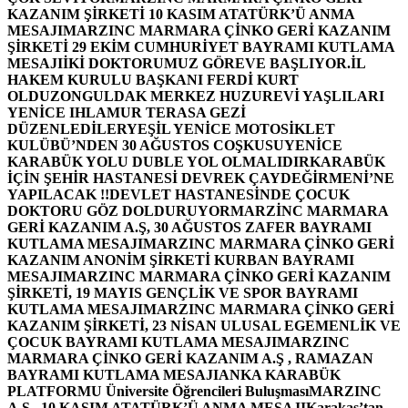
KAZANIM ŞİRKETİ 10 KASIM ATATÜRK’Ü ANMA
MESAJI
MARZINC MARMARA ÇİNKO GERİ KAZANIM
ŞİRKETİ 29 EKİM CUMHURİYET BAYRAMI KUTLAMA
MESAJI
İKİ DOKTORUMUZ GÖREVE BAŞLIYOR.
İL
HAKEM KURULU BAŞKANI FERDİ KURT
OLDU
ZONGULDAK MERKEZ HUZUREVİ YAŞLILARI
YENİCE IHLAMUR TERASA GEZİ
DÜZENLEDİLER
YEŞİL YENİCE MOTOSİKLET
KULÜBÜ’NDEN 30 AĞUSTOS COŞKUSU
YENİCE
KARABÜK YOLU DUBLE YOL OLMALIDIR
KARABÜK
İÇİN ŞEHİR HASTANESİ DEVREK ÇAYDEĞİRMENİ’NE
YAPILACAK !!
DEVLET HASTANESİNDE ÇOCUK
DOKTORU GÖZ DOLDURUYOR
MARZİNC MARMARA
GERİ KAZANIM A.Ş, 30 AĞUSTOS ZAFER BAYRAMI
KUTLAMA MESAJI
MARZINC MARMARA ÇİNKO GERİ
KAZANIM ANONİM ŞİRKETİ KURBAN BAYRAMI
MESAJI
MARZINC MARMARA ÇİNKO GERİ KAZANIM
ŞİRKETİ, 19 MAYIS GENÇLİK VE SPOR BAYRAMI
KUTLAMA MESAJI
MARZINC MARMARA ÇİNKO GERİ
KAZANIM ŞİRKETİ, 23 NİSAN ULUSAL EGEMENLİK VE
ÇOCUK BAYRAMI KUTLAMA MESAJI
MARZINC
MARMARA ÇİNKO GERİ KAZANIM A.Ş , RAMAZAN
BAYRAMI KUTLAMA MESAJI
ANKA KARABÜK
PLATFORMU Üniversite Öğrencileri Buluşması
MARZINC
A.Ş , 10 KASIM ATATÜRK’Ü ANMA MESAJI
Karakaş’tan