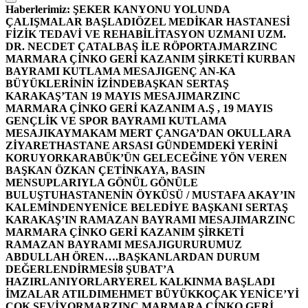
Haberlerimiz:
ŞEKER KANYONU YOLUNDA
ÇALIŞMALAR BAŞLADI
ÖZEL MEDİKAR HASTANESİ
FİZİK TEDAVİ VE REHABİLİTASYON UZMANI UZM.
DR. NECDET ÇATALBAŞ İLE RÖPORTAJ
MARZINC
MARMARA ÇİNKO GERİ KAZANIM ŞİRKETİ KURBAN
BAYRAMI KUTLAMA MESAJI
GENÇ AN-KA
BÜYÜKLERİNİN İZİNDE
BAŞKAN SERTAŞ
KARAKAŞ’TAN 19 MAYIS MESAJI
MARZINC
MARMARA ÇİNKO GERİ KAZANIM A.Ş , 19 MAYIS
GENÇLİK VE SPOR BAYRAMI KUTLAMA
MESAJI
KAYMAKAM MERT ÇANGA’DAN OKULLARA
ZİYARET
HASTANE ARSASI GÜNDEMDEKİ YERİNİ
KORUYOR
KARABÜK’ÜN GELECEĞİNE YÖN VEREN
BAŞKAN ÖZKAN ÇETİNKAYA, BASIN
MENSUPLARIYLA GÖNÜL GÖNÜLE
BULUŞTU
HASTANENİN ÖYKÜSÜ / MUSTAFA AKAY’IN
KALEMİNDEN
YENİCE BELEDİYE BAŞKANI SERTAŞ
KARAKAŞ’IN RAMAZAN BAYRAMI MESAJI
MARZINC
MARMARA ÇİNKO GERİ KAZANIM ŞİRKETİ
RAMAZAN BAYRAMI MESAJI
GURURUMUZ
ABDULLAH ÖREN….
BAŞKANLARDAN DURUM
DEĞERLENDİRMESİ
8 ŞUBAT’A
HAZIRLANIYORLAR
YEREL KALKINMA BAŞLADI
İMZALAR ATILDI
MEHMET BÜYÜKKOÇAK YENİCE’Yİ
ÇOK SEVİYOR
MARZINC MARMARA ÇİNKO GERİ