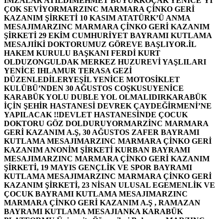
İMZALAR ATILDI
MEHMET BÜYÜKKOÇAK YENİCE’Yİ
ÇOK SEVİYOR
MARZINC MARMARA ÇİNKO GERİ
KAZANIM ŞİRKETİ 10 KASIM ATATÜRK’Ü ANMA
MESAJI
MARZINC MARMARA ÇİNKO GERİ KAZANIM
ŞİRKETİ 29 EKİM CUMHURİYET BAYRAMI KUTLAMA
MESAJI
İKİ DOKTORUMUZ GÖREVE BAŞLIYOR.
İL
HAKEM KURULU BAŞKANI FERDİ KURT
OLDU
ZONGULDAK MERKEZ HUZUREVİ YAŞLILARI
YENİCE IHLAMUR TERASA GEZİ
DÜZENLEDİLER
YEŞİL YENİCE MOTOSİKLET
KULÜBÜ’NDEN 30 AĞUSTOS COŞKUSU
YENİCE
KARABÜK YOLU DUBLE YOL OLMALIDIR
KARABÜK
İÇİN ŞEHİR HASTANESİ DEVREK ÇAYDEĞİRMENİ’NE
YAPILACAK !!
DEVLET HASTANESİNDE ÇOCUK
DOKTORU GÖZ DOLDURUYOR
MARZİNC MARMARA
GERİ KAZANIM A.Ş, 30 AĞUSTOS ZAFER BAYRAMI
KUTLAMA MESAJI
MARZINC MARMARA ÇİNKO GERİ
KAZANIM ANONİM ŞİRKETİ KURBAN BAYRAMI
MESAJI
MARZINC MARMARA ÇİNKO GERİ KAZANIM
ŞİRKETİ, 19 MAYIS GENÇLİK VE SPOR BAYRAMI
KUTLAMA MESAJI
MARZINC MARMARA ÇİNKO GERİ
KAZANIM ŞİRKETİ, 23 NİSAN ULUSAL EGEMENLİK VE
ÇOCUK BAYRAMI KUTLAMA MESAJI
MARZINC
MARMARA ÇİNKO GERİ KAZANIM A.Ş , RAMAZAN
BAYRAMI KUTLAMA MESAJI
ANKA KARABÜK