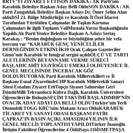
BRTV’Yİ ZİYARET ETTİ
SON DAKİKA : AK Parti’nin
Karabük Belediye Başkan Aday Belli Oldu
SON DAKİKA : AK
Parti Zonguldak Belediye Başkan Adayı Dr. Ömer Selim Alan
oldu
DSİ 23. Bölge Müdürlüğü ve Karabük İl Özel İdaresi
Tarafından Yürütülen Çalışmalar ile Taşkın Koruma
Çalışmaları ile ilgili Toplantı ValiMustafa Yavuz Başkanlığında
Yapıldı.
Ak Parti Yenice Belediye Başkan A.Adayı Sertaş
Karakaş : “Benim doğduğum ve büyüdüğüm şehre bir vefa
borcum var “
KARABÜK GENÇ YENİCELİLER
DERNEĞİNDEN ETKİNLİK
10 Ocak Çalışan Gazeteciler
Günü’nde Karabük’te fotoğraf sergisi açıldı
ÖLÇÜ VE TARTI
ALETLERİNİN BEYANNAME VERME SÜRECİ
BAŞLADI
CAHİT ELiYİOĞLU EMEKLİ OLDU
YENİCE İL
GENEL MECLİSİNDE İNCEBACAK GÖZ
DOLDURUYOR
AK Parti Karabük Milletvekilleri ve İl
Başkanı Esnaf Ziyaretinde
CHP Karabük Milletvekili Sanayi
Sitesi Esnafını Ziyaret Etti
Topçu Siyaset Sahnesine Geri
Döndü
Milli Tekvandocu Kübra Dağlı, Karabük Üniversitesi
Öğrencileri ile Buluştu
SEÇİM TAKVİMİ BAŞLADI
MHP’NİN
OVACIK ADAY ADAYI DA BELLİ OLDU
Türkiye’nin Yerli
Otomobili TOGG KBÜ’nün Makam Aracı Oldu
KARABÜK
TİCARET VE SANAYİ ODASI BAŞKANI FATİH
ÇAPRAZ’IN BASIN AÇIKLAMASI
2024 YILININ İLK
GENEL MECLİS TOPLANTISI YAPILDI
Türker İnanoğlu
İletişim Fakültesi Öğrencilerine 4 Ödül
Sayı-116
İSMETPAŞA