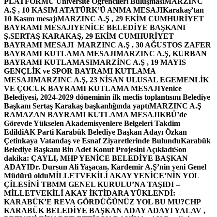
PLATFORMU Üniversite Öğrencileri Buluşması
MARZINC
A.Ş , 10 KASIM ATATÜRK’Ü ANMA MESAJI
Karakaş’tan
10 Kasım mesajı
MARZINC A.Ş , 29 EKİM CUMHURİYET
BAYRAMI MESAJI
YENİCE BELEDİYE BAŞKANI
Ş.SERTAŞ KARAKAŞ, 29 EKİM CUMHURİYET
BAYRAMI MESAJI
MARZINC A.Ş , 30 AĞUSTOS ZAFER
BAYRAMI KUTLAMA MESAJI
MARZINC A.Ş, KURBAN
BAYRAMI KUTLAMASI
MARZİNC A.Ş , 19 MAYIS
GENÇLİK ve SPOR BAYRAMI KUTLAMA
MESAJI
MARZINC A.Ş, 23 NİSAN ULUSAL EGEMENLİK
VE ÇOCUK BAYRAMI KUTLAMA MESAJI
Yenice
Belediyesi, 2024-2029 döneminin ilk meclis toplantısını Belediye
Başkanı Sertaş Karakaş başkanlığında yaptı
MARZINC A.Ş
RAMAZAN BAYRAMI KUTLAMA MESAJI
KBÜ’de
Görevde Yükselen Akademisyenlere Belgeleri Takdim
Edildi
AK Parti Karabük Belediye Başkan Adayı Özkan
Çetinkaya Vatandaş ve Esnaf Ziyaretlerinde Bulundu
Karabük
Belediye Başkanı Bin Adet Konut Projesini Açıkladı
Son
dakika: ÇAYLI, MHP YENİCE BELEDİYE BAŞKAN
ADAYI
Dr. Dursun Ali Yaşacan, Kardemir A.Ş’nin yeni Genel
Müdürü oldu
MİLLETVEKİLİ AKAY YENİCE’NİN YOL
ÇİLESİNİ TBMM GENEL KURULU’NA TAŞIDI –
MİLLETVEKİLİ AKAY İKTİDARA YÜKLENDİ:
KARABÜK’E REVA GÖRDÜĞÜNÜZ YOL BU MU?
CHP
KARABÜK BELEDİYE BAŞKAN ADAY ADAYI YALAV ,