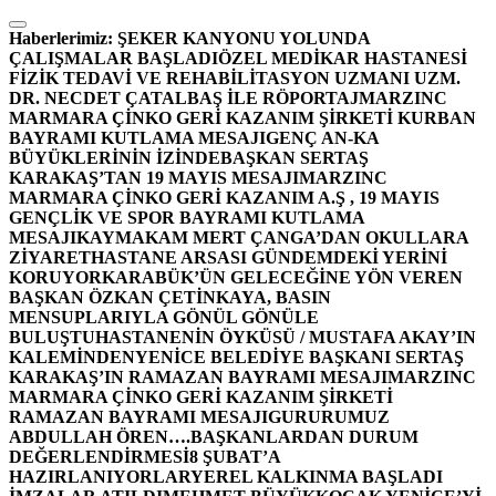
İçeriğe
atla
Haberlerimiz:
ŞEKER KANYONU YOLUNDA
ÇALIŞMALAR BAŞLADI
ÖZEL MEDİKAR HASTANESİ
FİZİK TEDAVİ VE REHABİLİTASYON UZMANI UZM.
DR. NECDET ÇATALBAŞ İLE RÖPORTAJ
MARZINC
MARMARA ÇİNKO GERİ KAZANIM ŞİRKETİ KURBAN
BAYRAMI KUTLAMA MESAJI
GENÇ AN-KA
BÜYÜKLERİNİN İZİNDE
BAŞKAN SERTAŞ
KARAKAŞ’TAN 19 MAYIS MESAJI
MARZINC
MARMARA ÇİNKO GERİ KAZANIM A.Ş , 19 MAYIS
GENÇLİK VE SPOR BAYRAMI KUTLAMA
MESAJI
KAYMAKAM MERT ÇANGA’DAN OKULLARA
ZİYARET
HASTANE ARSASI GÜNDEMDEKİ YERİNİ
KORUYOR
KARABÜK’ÜN GELECEĞİNE YÖN VEREN
BAŞKAN ÖZKAN ÇETİNKAYA, BASIN
MENSUPLARIYLA GÖNÜL GÖNÜLE
BULUŞTU
HASTANENİN ÖYKÜSÜ / MUSTAFA AKAY’IN
KALEMİNDEN
YENİCE BELEDİYE BAŞKANI SERTAŞ
KARAKAŞ’IN RAMAZAN BAYRAMI MESAJI
MARZINC
MARMARA ÇİNKO GERİ KAZANIM ŞİRKETİ
RAMAZAN BAYRAMI MESAJI
GURURUMUZ
ABDULLAH ÖREN….
BAŞKANLARDAN DURUM
DEĞERLENDİRMESİ
8 ŞUBAT’A
HAZIRLANIYORLAR
YEREL KALKINMA BAŞLADI