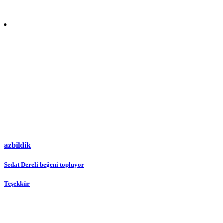
azbildik
Yazı
Sedat Dereli beğeni topluyor
gezinmesi
Teşekkür