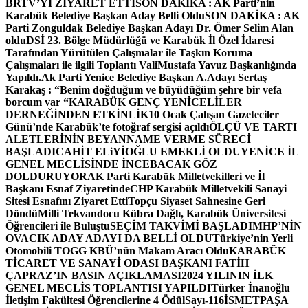
BRTV’Yİ ZİYARET ETTİ
SON DAKİKA : AK Parti’nin
Karabük Belediye Başkan Aday Belli Oldu
SON DAKİKA : AK
Parti Zonguldak Belediye Başkan Adayı Dr. Ömer Selim Alan
oldu
DSİ 23. Bölge Müdürlüğü ve Karabük İl Özel İdaresi
Tarafından Yürütülen Çalışmalar ile Taşkın Koruma
Çalışmaları ile ilgili Toplantı ValiMustafa Yavuz Başkanlığında
Yapıldı.
Ak Parti Yenice Belediye Başkan A.Adayı Sertaş
Karakaş : “Benim doğduğum ve büyüdüğüm şehre bir vefa
borcum var “
KARABÜK GENÇ YENİCELİLER
DERNEĞİNDEN ETKİNLİK
10 Ocak Çalışan Gazeteciler
Günü’nde Karabük’te fotoğraf sergisi açıldı
ÖLÇÜ VE TARTI
ALETLERİNİN BEYANNAME VERME SÜRECİ
BAŞLADI
CAHİT ELiYİOĞLU EMEKLİ OLDU
YENİCE İL
GENEL MECLİSİNDE İNCEBACAK GÖZ
DOLDURUYOR
AK Parti Karabük Milletvekilleri ve İl
Başkanı Esnaf Ziyaretinde
CHP Karabük Milletvekili Sanayi
Sitesi Esnafını Ziyaret Etti
Topçu Siyaset Sahnesine Geri
Döndü
Milli Tekvandocu Kübra Dağlı, Karabük Üniversitesi
Öğrencileri ile Buluştu
SEÇİM TAKVİMİ BAŞLADI
MHP’NİN
OVACIK ADAY ADAYI DA BELLİ OLDU
Türkiye’nin Yerli
Otomobili TOGG KBÜ’nün Makam Aracı Oldu
KARABÜK
TİCARET VE SANAYİ ODASI BAŞKANI FATİH
ÇAPRAZ’IN BASIN AÇIKLAMASI
2024 YILININ İLK
GENEL MECLİS TOPLANTISI YAPILDI
Türker İnanoğlu
İletişim Fakültesi Öğrencilerine 4 Ödül
Sayı-116
İSMETPAŞA