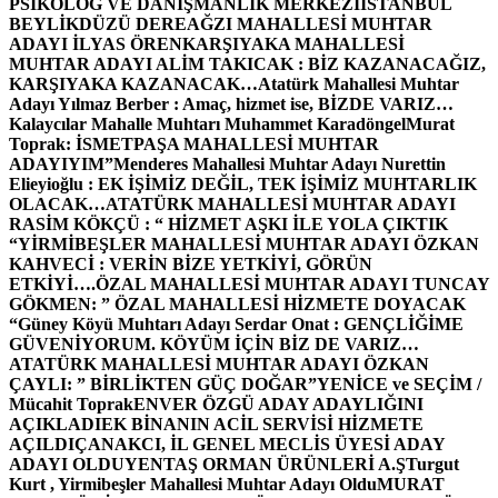
PSİKOLOG VE DANIŞMANLIK MERKEZİ
İSTANBUL
BEYLİKDÜZÜ DEREAĞZI MAHALLESİ MUHTAR
ADAYI İLYAS ÖREN
KARŞIYAKA MAHALLESİ
MUHTAR ADAYI ALİM TAKICAK : BİZ KAZANACAĞIZ,
KARŞIYAKA KAZANACAK…
Atatürk Mahallesi Muhtar
Adayı Yılmaz Berber : Amaç, hizmet ise, BİZDE VARIZ…
Kalaycılar Mahalle Muhtarı Muhammet Karadöngel
Murat
Toprak: İSMETPAŞA MAHALLESİ MUHTAR
ADAYIYIM”
Menderes Mahallesi Muhtar Adayı Nurettin
Elieyioğlu : EK İŞİMİZ DEĞİL, TEK İŞİMİZ MUHTARLIK
OLACAK…
ATATÜRK MAHALLESİ MUHTAR ADAYI
RASİM KÖKÇÜ : “ HİZMET AŞKI İLE YOLA ÇIKTIK
“
YİRMİBEŞLER MAHALLESİ MUHTAR ADAYI ÖZKAN
KAHVECİ : VERİN BİZE YETKİYİ, GÖRÜN
ETKİYİ….
ÖZAL MAHALLESİ MUHTAR ADAYI TUNCAY
GÖKMEN: ” ÖZAL MAHALLESİ HİZMETE DOYACAK
“
Güney Köyü Muhtarı Adayı Serdar Onat : GENÇLİĞİME
GÜVENİYORUM. KÖYÜM İÇİN BİZ DE VARIZ…
ATATÜRK MAHALLESİ MUHTAR ADAYI ÖZKAN
ÇAYLI: ” BİRLİKTEN GÜÇ DOĞAR”
YENİCE ve SEÇİM /
Mücahit Toprak
ENVER ÖZGÜ ADAY ADAYLIĞINI
AÇIKLADI
EK BİNANIN ACİL SERVİSİ HİZMETE
AÇILDI
ÇANAKCI, İL GENEL MECLİS ÜYESİ ADAY
ADAYI OLDU
YENTAŞ ORMAN ÜRÜNLERİ A.Ş
Turgut
Kurt , Yirmibeşler Mahallesi Muhtar Adayı Oldu
MURAT