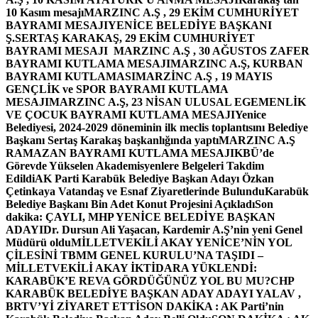
10 Kasım mesajı
MARZINC A.Ş , 29 EKİM CUMHURİYET
BAYRAMI MESAJI
YENİCE BELEDİYE BAŞKANI
Ş.SERTAŞ KARAKAŞ, 29 EKİM CUMHURİYET
BAYRAMI MESAJI
MARZINC A.Ş , 30 AĞUSTOS ZAFER
BAYRAMI KUTLAMA MESAJI
MARZINC A.Ş, KURBAN
BAYRAMI KUTLAMASI
MARZİNC A.Ş , 19 MAYIS
GENÇLİK ve SPOR BAYRAMI KUTLAMA
MESAJI
MARZINC A.Ş, 23 NİSAN ULUSAL EGEMENLİK
VE ÇOCUK BAYRAMI KUTLAMA MESAJI
Yenice
Belediyesi, 2024-2029 döneminin ilk meclis toplantısını Belediye
Başkanı Sertaş Karakaş başkanlığında yaptı
MARZINC A.Ş
RAMAZAN BAYRAMI KUTLAMA MESAJI
KBÜ’de
Görevde Yükselen Akademisyenlere Belgeleri Takdim
Edildi
AK Parti Karabük Belediye Başkan Adayı Özkan
Çetinkaya Vatandaş ve Esnaf Ziyaretlerinde Bulundu
Karabük
Belediye Başkanı Bin Adet Konut Projesini Açıkladı
Son
dakika: ÇAYLI, MHP YENİCE BELEDİYE BAŞKAN
ADAYI
Dr. Dursun Ali Yaşacan, Kardemir A.Ş’nin yeni Genel
Müdürü oldu
MİLLETVEKİLİ AKAY YENİCE’NİN YOL
ÇİLESİNİ TBMM GENEL KURULU’NA TAŞIDI –
MİLLETVEKİLİ AKAY İKTİDARA YÜKLENDİ:
KARABÜK’E REVA GÖRDÜĞÜNÜZ YOL BU MU?
CHP
KARABÜK BELEDİYE BAŞKAN ADAY ADAYI YALAV ,
BRTV’Yİ ZİYARET ETTİ
SON DAKİKA : AK Parti’nin