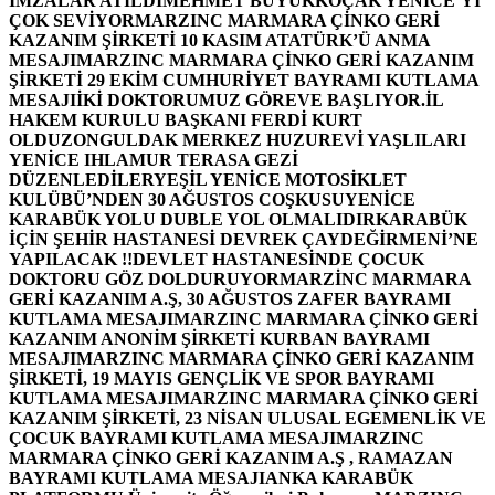
İMZALAR ATILDI
MEHMET BÜYÜKKOÇAK YENİCE’Yİ
ÇOK SEVİYOR
MARZINC MARMARA ÇİNKO GERİ
KAZANIM ŞİRKETİ 10 KASIM ATATÜRK’Ü ANMA
MESAJI
MARZINC MARMARA ÇİNKO GERİ KAZANIM
ŞİRKETİ 29 EKİM CUMHURİYET BAYRAMI KUTLAMA
MESAJI
İKİ DOKTORUMUZ GÖREVE BAŞLIYOR.
İL
HAKEM KURULU BAŞKANI FERDİ KURT
OLDU
ZONGULDAK MERKEZ HUZUREVİ YAŞLILARI
YENİCE IHLAMUR TERASA GEZİ
DÜZENLEDİLER
YEŞİL YENİCE MOTOSİKLET
KULÜBÜ’NDEN 30 AĞUSTOS COŞKUSU
YENİCE
KARABÜK YOLU DUBLE YOL OLMALIDIR
KARABÜK
İÇİN ŞEHİR HASTANESİ DEVREK ÇAYDEĞİRMENİ’NE
YAPILACAK !!
DEVLET HASTANESİNDE ÇOCUK
DOKTORU GÖZ DOLDURUYOR
MARZİNC MARMARA
GERİ KAZANIM A.Ş, 30 AĞUSTOS ZAFER BAYRAMI
KUTLAMA MESAJI
MARZINC MARMARA ÇİNKO GERİ
KAZANIM ANONİM ŞİRKETİ KURBAN BAYRAMI
MESAJI
MARZINC MARMARA ÇİNKO GERİ KAZANIM
ŞİRKETİ, 19 MAYIS GENÇLİK VE SPOR BAYRAMI
KUTLAMA MESAJI
MARZINC MARMARA ÇİNKO GERİ
KAZANIM ŞİRKETİ, 23 NİSAN ULUSAL EGEMENLİK VE
ÇOCUK BAYRAMI KUTLAMA MESAJI
MARZINC
MARMARA ÇİNKO GERİ KAZANIM A.Ş , RAMAZAN
BAYRAMI KUTLAMA MESAJI
ANKA KARABÜK