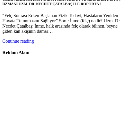
UZMANI UZM. DR. NECDET ÇATALBAŞ İLE RÖPORTAJ
“Felç Sonrası Erken Başlanan Fizik Tedavi, Hastaların Yeniden
Hayata Tutunmasını Sağlıyor” Soru: İnme (felç) nedir? Uzm. Dr.
Necdet Çatalbaş: İnme, halk arasında felç olarak bilinen, beyne
giden kan akışının damar…
Continue reading
Reklam Alanı