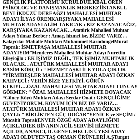
GENÇLİK PLATFORMU KURULDU
İLKBAL ÖREN
PSİKOLOG VE DANIŞMANLIK MERKEZİ
İSTANBUL
BEYLİKDÜZÜ DEREAĞZI MAHALLESİ MUHTAR
ADAYI İLYAS ÖREN
KARŞIYAKA MAHALLESİ
MUHTAR ADAYI ALİM TAKICAK : BİZ KAZANACAĞIZ,
KARŞIYAKA KAZANACAK…
Atatürk Mahallesi Muhtar
Adayı Yılmaz Berber : Amaç, hizmet ise, BİZDE VARIZ…
Kalaycılar Mahalle Muhtarı Muhammet Karadöngel
Murat
Toprak: İSMETPAŞA MAHALLESİ MUHTAR
ADAYIYIM”
Menderes Mahallesi Muhtar Adayı Nurettin
Elieyioğlu : EK İŞİMİZ DEĞİL, TEK İŞİMİZ MUHTARLIK
OLACAK…
ATATÜRK MAHALLESİ MUHTAR ADAYI
RASİM KÖKÇÜ : “ HİZMET AŞKI İLE YOLA ÇIKTIK
“
YİRMİBEŞLER MAHALLESİ MUHTAR ADAYI ÖZKAN
KAHVECİ : VERİN BİZE YETKİYİ, GÖRÜN
ETKİYİ….
ÖZAL MAHALLESİ MUHTAR ADAYI TUNCAY
GÖKMEN: ” ÖZAL MAHALLESİ HİZMETE DOYACAK
“
Güney Köyü Muhtarı Adayı Serdar Onat : GENÇLİĞİME
GÜVENİYORUM. KÖYÜM İÇİN BİZ DE VARIZ…
ATATÜRK MAHALLESİ MUHTAR ADAYI ÖZKAN
ÇAYLI: ” BİRLİKTEN GÜÇ DOĞAR”
YENİCE ve SEÇİM /
Mücahit Toprak
ENVER ÖZGÜ ADAY ADAYLIĞINI
AÇIKLADI
EK BİNANIN ACİL SERVİSİ HİZMETE
AÇILDI
ÇANAKCI, İL GENEL MECLİS ÜYESİ ADAY
ADAYI OLDU
YENTAŞ ORMAN ÜRÜNLERİ A.Ş
Turgut