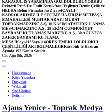
KARAGÜL İŞ YAŞAMINDA GÖZ DOLDURUYOR
KBÜ
Rektörü Prof. Dr. Fatih Kırışık’tan, Yeşilyurt Demir Çelik ve
HELKA Beton Firmalarına Ziyaret
ÇAYLI :
KADROLARIMIZ İLE SEÇİME HAZIRIZ
İSMETPAŞA
MMAHALLESİ MUHTAR ADAYI MURAT
TOPRAK
MARZINC A.Ş, 10 KASIM ATATÜRK’Ü ANMA
MESAJI
MARZINC A.Ş , 29 EKİM CUMHURİYET
BAYRAMI KUTLAMASI
MARZINC A.Ş , 30 AĞUSTOS
ZAFER BAYRAMI KUTLAMA
MESAJI
Sayı-115
Sayı-114
ÖREN EMEKLİ OLDU
OKUL
ÇEŞİTLİLİĞİ ARTIRILMALIDIR
Karabük’te Haziran
Ayında 197 Konut Satıldı
Cts. Ağu 8th, 2026
Hakkımızda
Köşe Yazarları
Dosyalar
Webmail
Site Haritası
İletişim
Ajans Yenice - Toprak Medya