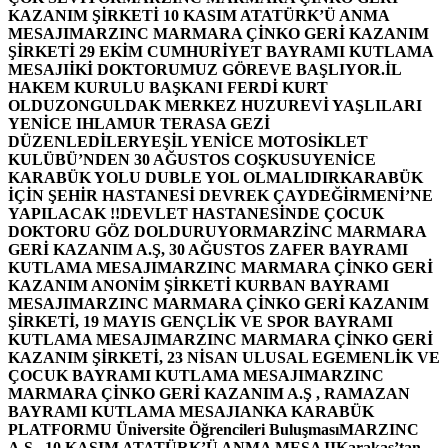
KAZANIM ŞİRKETİ 10 KASIM ATATÜRK’Ü ANMA
MESAJI
MARZINC MARMARA ÇİNKO GERİ KAZANIM
ŞİRKETİ 29 EKİM CUMHURİYET BAYRAMI KUTLAMA
MESAJI
İKİ DOKTORUMUZ GÖREVE BAŞLIYOR.
İL
HAKEM KURULU BAŞKANI FERDİ KURT
OLDU
ZONGULDAK MERKEZ HUZUREVİ YAŞLILARI
YENİCE IHLAMUR TERASA GEZİ
DÜZENLEDİLER
YEŞİL YENİCE MOTOSİKLET
KULÜBÜ’NDEN 30 AĞUSTOS COŞKUSU
YENİCE
KARABÜK YOLU DUBLE YOL OLMALIDIR
KARABÜK
İÇİN ŞEHİR HASTANESİ DEVREK ÇAYDEĞİRMENİ’NE
YAPILACAK !!
DEVLET HASTANESİNDE ÇOCUK
DOKTORU GÖZ DOLDURUYOR
MARZİNC MARMARA
GERİ KAZANIM A.Ş, 30 AĞUSTOS ZAFER BAYRAMI
KUTLAMA MESAJI
MARZINC MARMARA ÇİNKO GERİ
KAZANIM ANONİM ŞİRKETİ KURBAN BAYRAMI
MESAJI
MARZINC MARMARA ÇİNKO GERİ KAZANIM
ŞİRKETİ, 19 MAYIS GENÇLİK VE SPOR BAYRAMI
KUTLAMA MESAJI
MARZINC MARMARA ÇİNKO GERİ
KAZANIM ŞİRKETİ, 23 NİSAN ULUSAL EGEMENLİK VE
ÇOCUK BAYRAMI KUTLAMA MESAJI
MARZINC
MARMARA ÇİNKO GERİ KAZANIM A.Ş , RAMAZAN
BAYRAMI KUTLAMA MESAJI
ANKA KARABÜK
PLATFORMU Üniversite Öğrencileri Buluşması
MARZINC
A.Ş , 10 KASIM ATATÜRK’Ü ANMA MESAJI
Karakaş’tan