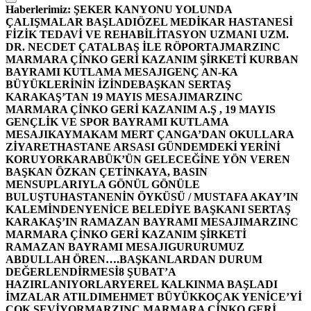
Haberlerimiz:
ŞEKER KANYONU YOLUNDA
ÇALIŞMALAR BAŞLADI
ÖZEL MEDİKAR HASTANESİ
FİZİK TEDAVİ VE REHABİLİTASYON UZMANI UZM.
DR. NECDET ÇATALBAŞ İLE RÖPORTAJ
MARZINC
MARMARA ÇİNKO GERİ KAZANIM ŞİRKETİ KURBAN
BAYRAMI KUTLAMA MESAJI
GENÇ AN-KA
BÜYÜKLERİNİN İZİNDE
BAŞKAN SERTAŞ
KARAKAŞ’TAN 19 MAYIS MESAJI
MARZINC
MARMARA ÇİNKO GERİ KAZANIM A.Ş , 19 MAYIS
GENÇLİK VE SPOR BAYRAMI KUTLAMA
MESAJI
KAYMAKAM MERT ÇANGA’DAN OKULLARA
ZİYARET
HASTANE ARSASI GÜNDEMDEKİ YERİNİ
KORUYOR
KARABÜK’ÜN GELECEĞİNE YÖN VEREN
BAŞKAN ÖZKAN ÇETİNKAYA, BASIN
MENSUPLARIYLA GÖNÜL GÖNÜLE
BULUŞTU
HASTANENİN ÖYKÜSÜ / MUSTAFA AKAY’IN
KALEMİNDEN
YENİCE BELEDİYE BAŞKANI SERTAŞ
KARAKAŞ’IN RAMAZAN BAYRAMI MESAJI
MARZINC
MARMARA ÇİNKO GERİ KAZANIM ŞİRKETİ
RAMAZAN BAYRAMI MESAJI
GURURUMUZ
ABDULLAH ÖREN….
BAŞKANLARDAN DURUM
DEĞERLENDİRMESİ
8 ŞUBAT’A
HAZIRLANIYORLAR
YEREL KALKINMA BAŞLADI
İMZALAR ATILDI
MEHMET BÜYÜKKOÇAK YENİCE’Yİ
ÇOK SEVİYOR
MARZINC MARMARA ÇİNKO GERİ