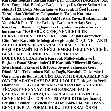
Karabük Belediye Başkan Aday Belli Oldu
SON DAKİKA : AK
Parti Zonguldak Belediye Başkan Adayı Dr. Ömer Selim Alan
oldu
DSİ 23. Bölge Müdürlüğü ve Karabük İl Özel İdaresi
Tarafından Yürütülen Çalışmalar ile Taşkın Koruma
Çalışmaları ile ilgili Toplantı ValiMustafa Yavuz Başkanlığında
Yapıldı.
Ak Parti Yenice Belediye Başkan A.Adayı Sertaş
Karakaş : “Benim doğduğum ve büyüdüğüm şehre bir vefa
borcum var “
KARABÜK GENÇ YENİCELİLER
DERNEĞİNDEN ETKİNLİK
10 Ocak Çalışan Gazeteciler
Günü’nde Karabük’te fotoğraf sergisi açıldı
ÖLÇÜ VE TARTI
ALETLERİNİN BEYANNAME VERME SÜRECİ
BAŞLADI
CAHİT ELiYİOĞLU EMEKLİ OLDU
YENİCE İL
GENEL MECLİSİNDE İNCEBACAK GÖZ
DOLDURUYOR
AK Parti Karabük Milletvekilleri ve İl
Başkanı Esnaf Ziyaretinde
CHP Karabük Milletvekili Sanayi
Sitesi Esnafını Ziyaret Etti
Topçu Siyaset Sahnesine Geri
Döndü
Milli Tekvandocu Kübra Dağlı, Karabük Üniversitesi
Öğrencileri ile Buluştu
SEÇİM TAKVİMİ BAŞLADI
MHP’NİN
OVACIK ADAY ADAYI DA BELLİ OLDU
Türkiye’nin Yerli
Otomobili TOGG KBÜ’nün Makam Aracı Oldu
KARABÜK
TİCARET VE SANAYİ ODASI BAŞKANI FATİH
ÇAPRAZ’IN BASIN AÇIKLAMASI
2024 YILININ İLK
GENEL MECLİS TOPLANTISI YAPILDI
Türker İnanoğlu
İletişim Fakültesi Öğrencilerine 4 Ödül
Sayı-116
İSMETPAŞA
GENÇLİK PLATFORMU KURULDU
İLKBAL ÖREN