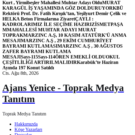
Kurt , Yirmibeşler Mahallesi Muhtar Adayı Oldu
MURAT
KARAGÜL İŞ YAŞAMINDA GÖZ DOLDURUYOR
KBÜ
Rektörü Prof. Dr. Fatih Kırışık’tan, Yeşilyurt Demir Çelik ve
HELKA Beton Firmalarına Ziyaret
ÇAYLI :
KADROLARIMIZ İLE SEÇİME HAZIRIZ
İSMETPAŞA
MMAHALLESİ MUHTAR ADAYI MURAT
TOPRAK
MARZINC A.Ş, 10 KASIM ATATÜRK’Ü ANMA
MESAJI
MARZINC A.Ş , 29 EKİM CUMHURİYET
BAYRAMI KUTLAMASI
MARZINC A.Ş , 30 AĞUSTOS
ZAFER BAYRAMI KUTLAMA
MESAJI
Sayı-115
Sayı-114
ÖREN EMEKLİ OLDU
OKUL
ÇEŞİTLİLİĞİ ARTIRILMALIDIR
Karabük’te Haziran
Ayında 197 Konut Satıldı
Cts. Ağu 8th, 2026
Ajans Yenice - Toprak Medya
Tanıtım
Toprak Medya Tanıtım
Hakkımızda
Köşe Yazarları
Dosyalar