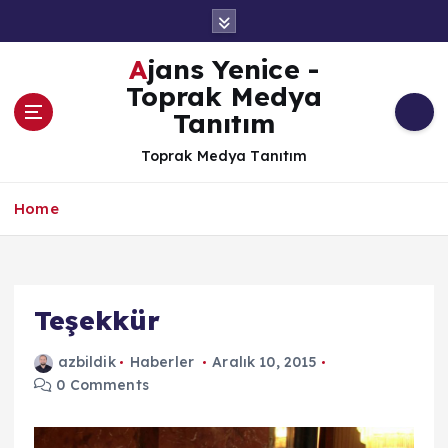
İ
ç
e
Ajans Yenice -
r
Toprak Medya
i
Tanıtım
ğ
e
Toprak Medya Tanıtım
a
t
Home
l
a
Teşekkür
azbildik
Haberler
Aralık 10, 2015
0 Comments