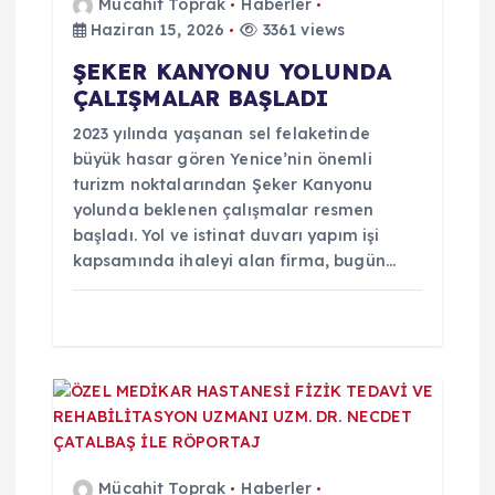
z
Mücahit Toprak
Haberler
Haziran 15, 2026
3361 views
i
ŞEKER KANYONU YOLUNDA
ÇALIŞMALAR BAŞLADI
n
2023 yılında yaşanan sel felaketinde
m
büyük hasar gören Yenice’nin önemli
turizm noktalarından Şeker Kanyonu
e
yolunda beklenen çalışmalar resmen
başladı. Yol ve istinat duvarı yapım işi
kapsamında ihaleyi alan firma, bugün…
s
i
Mücahit Toprak
Haberler