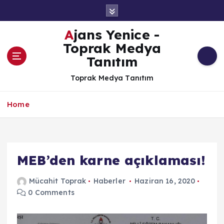
İ
ç
e
Ajans Yenice -
r
Toprak Medya
i
Tanıtım
ğ
e
Toprak Medya Tanıtım
a
t
Home
l
a
MEB’den karne açıklaması!
Mücahit Toprak
Haberler
Haziran 16, 2020
0 Comments