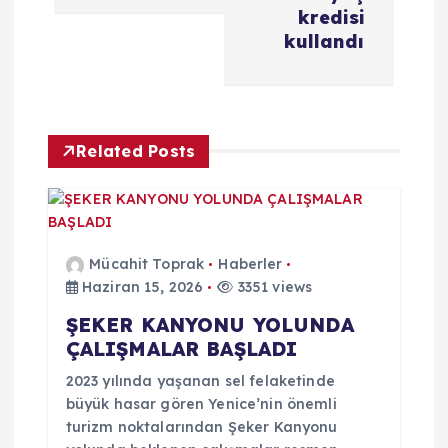
ı
kredisi
kullandı
g
e
Related Posts
z
i
n
Mücahit Toprak
Haberler
Haziran 15, 2026
3351 views
m
ŞEKER KANYONU YOLUNDA
ÇALIŞMALAR BAŞLADI
e
2023 yılında yaşanan sel felaketinde
s
büyük hasar gören Yenice’nin önemli
turizm noktalarından Şeker Kanyonu