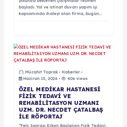
yolunda beklenen çalışmalar resmen
i
başladı. Yol ve istinat duvarı yapım işi
kapsamında ihaleyi alan firma, bugün…
Mücahit Toprak
Haberler
Haziran 15, 2026
406 views
ÖZEL MEDİKAR HASTANESİ
FİZİK TEDAVİ VE
REHABİLİTASYON UZMANI
UZM. DR. NECDET ÇATALBAŞ
İLE RÖPORTAJ
“Felç Sonrası Erken Başlanan Fizik Tedavi,