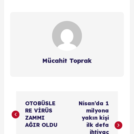
Mücahit Toprak
Y
OTOBÜSLE
Nisan’da 1
a
RE VİRÜS
milyona
ZAMMI
yakın kişi
z
AĞIR OLDU
ilk defa
ihtiyaç