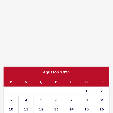
Haberlerimiz
Haberler
ÖZEL MEDİKAR HASTANESİ
FİZİK TEDAVİ VE
REHABİLİTASYON UZMANI UZM.
DR. NECDET ÇATALBAŞ İLE
RÖPORTAJ
Mücahit Toprak
Haziran 15, 2026
406 views
2