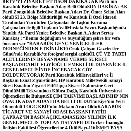
BRTV’Yİ ZİYARET ETTİ
SON DAKİKA : AK Parti’nin
Karabük Belediye Başkan Aday Belli Oldu
SON DAKİKA : AK
Parti Zonguldak Belediye Başkan Adayı Dr. Ömer Selim Alan
oldu
DSİ 23. Bölge Müdürlüğü ve Karabük İl Özel İdaresi
Tarafından Yürütülen Çalışmalar ile Taşkın Koruma
Çalışmaları ile ilgili Toplantı ValiMustafa Yavuz Başkanlığında
Yapıldı.
Ak Parti Yenice Belediye Başkan A.Adayı Sertaş
Karakaş : “Benim doğduğum ve büyüdüğüm şehre bir vefa
borcum var “
KARABÜK GENÇ YENİCELİLER
DERNEĞİNDEN ETKİNLİK
10 Ocak Çalışan Gazeteciler
Günü’nde Karabük’te fotoğraf sergisi açıldı
ÖLÇÜ VE TARTI
ALETLERİNİN BEYANNAME VERME SÜRECİ
BAŞLADI
CAHİT ELiYİOĞLU EMEKLİ OLDU
YENİCE İL
GENEL MECLİSİNDE İNCEBACAK GÖZ
DOLDURUYOR
AK Parti Karabük Milletvekilleri ve İl
Başkanı Esnaf Ziyaretinde
CHP Karabük Milletvekili Sanayi
Sitesi Esnafını Ziyaret Etti
Topçu Siyaset Sahnesine Geri
Döndü
Milli Tekvandocu Kübra Dağlı, Karabük Üniversitesi
Öğrencileri ile Buluştu
SEÇİM TAKVİMİ BAŞLADI
MHP’NİN
OVACIK ADAY ADAYI DA BELLİ OLDU
Türkiye’nin Yerli
Otomobili TOGG KBÜ’nün Makam Aracı Oldu
KARABÜK
TİCARET VE SANAYİ ODASI BAŞKANI FATİH
ÇAPRAZ’IN BASIN AÇIKLAMASI
2024 YILININ İLK
GENEL MECLİS TOPLANTISI YAPILDI
Türker İnanoğlu
İletişim Fakültesi Öğrencilerine 4 Ödül
Sayı-116
İSMETPAŞA