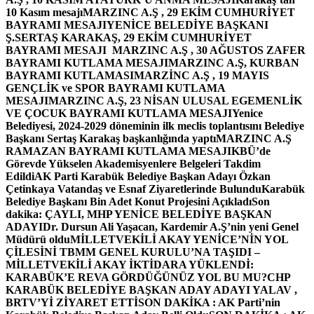
10 Kasım mesajı
MARZINC A.Ş , 29 EKİM CUMHURİYET
BAYRAMI MESAJI
YENİCE BELEDİYE BAŞKANI
Ş.SERTAŞ KARAKAŞ, 29 EKİM CUMHURİYET
BAYRAMI MESAJI
MARZINC A.Ş , 30 AĞUSTOS ZAFER
BAYRAMI KUTLAMA MESAJI
MARZINC A.Ş, KURBAN
BAYRAMI KUTLAMASI
MARZİNC A.Ş , 19 MAYIS
GENÇLİK ve SPOR BAYRAMI KUTLAMA
MESAJI
MARZINC A.Ş, 23 NİSAN ULUSAL EGEMENLİK
VE ÇOCUK BAYRAMI KUTLAMA MESAJI
Yenice
Belediyesi, 2024-2029 döneminin ilk meclis toplantısını Belediye
Başkanı Sertaş Karakaş başkanlığında yaptı
MARZINC A.Ş
RAMAZAN BAYRAMI KUTLAMA MESAJI
KBÜ’de
Görevde Yükselen Akademisyenlere Belgeleri Takdim
Edildi
AK Parti Karabük Belediye Başkan Adayı Özkan
Çetinkaya Vatandaş ve Esnaf Ziyaretlerinde Bulundu
Karabük
Belediye Başkanı Bin Adet Konut Projesini Açıkladı
Son
dakika: ÇAYLI, MHP YENİCE BELEDİYE BAŞKAN
ADAYI
Dr. Dursun Ali Yaşacan, Kardemir A.Ş’nin yeni Genel
Müdürü oldu
MİLLETVEKİLİ AKAY YENİCE’NİN YOL
ÇİLESİNİ TBMM GENEL KURULU’NA TAŞIDI –
MİLLETVEKİLİ AKAY İKTİDARA YÜKLENDİ:
KARABÜK’E REVA GÖRDÜĞÜNÜZ YOL BU MU?
CHP
KARABÜK BELEDİYE BAŞKAN ADAY ADAYI YALAV ,
BRTV’Yİ ZİYARET ETTİ
SON DAKİKA : AK Parti’nin