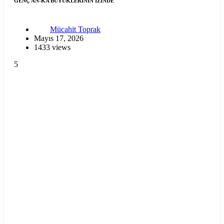
GENÇ AN-KA BÜYÜKLERİNİN İZİNDE
Mücahit Toprak
Mayıs 17, 2026
1433 views
5