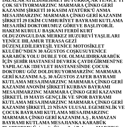
İMZALAR ATILDI
MEHMET BÜYÜKKOÇAK YENİCE’Yİ
ÇOK SEVİYOR
MARZINC MARMARA ÇİNKO GERİ
KAZANIM ŞİRKETİ 10 KASIM ATATÜRK’Ü ANMA
MESAJI
MARZINC MARMARA ÇİNKO GERİ KAZANIM
ŞİRKETİ 29 EKİM CUMHURİYET BAYRAMI KUTLAMA
MESAJI
İKİ DOKTORUMUZ GÖREVE BAŞLIYOR.
İL
HAKEM KURULU BAŞKANI FERDİ KURT
OLDU
ZONGULDAK MERKEZ HUZUREVİ YAŞLILARI
YENİCE IHLAMUR TERASA GEZİ
DÜZENLEDİLER
YEŞİL YENİCE MOTOSİKLET
KULÜBÜ’NDEN 30 AĞUSTOS COŞKUSU
YENİCE
KARABÜK YOLU DUBLE YOL OLMALIDIR
KARABÜK
İÇİN ŞEHİR HASTANESİ DEVREK ÇAYDEĞİRMENİ’NE
YAPILACAK !!
DEVLET HASTANESİNDE ÇOCUK
DOKTORU GÖZ DOLDURUYOR
MARZİNC MARMARA
GERİ KAZANIM A.Ş, 30 AĞUSTOS ZAFER BAYRAMI
KUTLAMA MESAJI
MARZINC MARMARA ÇİNKO GERİ
KAZANIM ANONİM ŞİRKETİ KURBAN BAYRAMI
MESAJI
MARZINC MARMARA ÇİNKO GERİ KAZANIM
ŞİRKETİ, 19 MAYIS GENÇLİK VE SPOR BAYRAMI
KUTLAMA MESAJI
MARZINC MARMARA ÇİNKO GERİ
KAZANIM ŞİRKETİ, 23 NİSAN ULUSAL EGEMENLİK VE
ÇOCUK BAYRAMI KUTLAMA MESAJI
MARZINC
MARMARA ÇİNKO GERİ KAZANIM A.Ş , RAMAZAN
BAYRAMI KUTLAMA MESAJI
ANKA KARABÜK