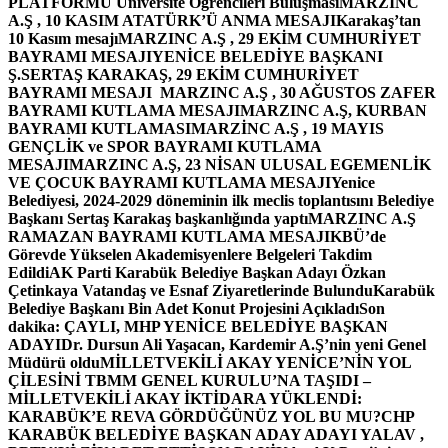
PLATFORMU Üniversite Öğrencileri Buluşması
MARZINC
A.Ş , 10 KASIM ATATÜRK’Ü ANMA MESAJI
Karakaş’tan
10 Kasım mesajı
MARZINC A.Ş , 29 EKİM CUMHURİYET
BAYRAMI MESAJI
YENİCE BELEDİYE BAŞKANI
Ş.SERTAŞ KARAKAŞ, 29 EKİM CUMHURİYET
BAYRAMI MESAJI
MARZINC A.Ş , 30 AĞUSTOS ZAFER
BAYRAMI KUTLAMA MESAJI
MARZINC A.Ş, KURBAN
BAYRAMI KUTLAMASI
MARZİNC A.Ş , 19 MAYIS
GENÇLİK ve SPOR BAYRAMI KUTLAMA
MESAJI
MARZINC A.Ş, 23 NİSAN ULUSAL EGEMENLİK
VE ÇOCUK BAYRAMI KUTLAMA MESAJI
Yenice
Belediyesi, 2024-2029 döneminin ilk meclis toplantısını Belediye
Başkanı Sertaş Karakaş başkanlığında yaptı
MARZINC A.Ş
RAMAZAN BAYRAMI KUTLAMA MESAJI
KBÜ’de
Görevde Yükselen Akademisyenlere Belgeleri Takdim
Edildi
AK Parti Karabük Belediye Başkan Adayı Özkan
Çetinkaya Vatandaş ve Esnaf Ziyaretlerinde Bulundu
Karabük
Belediye Başkanı Bin Adet Konut Projesini Açıkladı
Son
dakika: ÇAYLI, MHP YENİCE BELEDİYE BAŞKAN
ADAYI
Dr. Dursun Ali Yaşacan, Kardemir A.Ş’nin yeni Genel
Müdürü oldu
MİLLETVEKİLİ AKAY YENİCE’NİN YOL
ÇİLESİNİ TBMM GENEL KURULU’NA TAŞIDI –
MİLLETVEKİLİ AKAY İKTİDARA YÜKLENDİ:
KARABÜK’E REVA GÖRDÜĞÜNÜZ YOL BU MU?
CHP
KARABÜK BELEDİYE BAŞKAN ADAY ADAYI YALAV ,