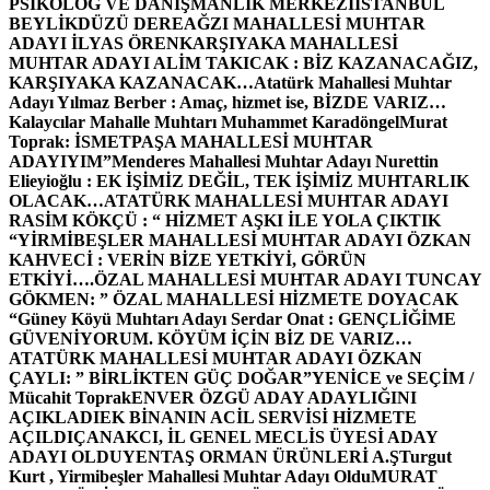
PSİKOLOG VE DANIŞMANLIK MERKEZİ
İSTANBUL
BEYLİKDÜZÜ DEREAĞZI MAHALLESİ MUHTAR
ADAYI İLYAS ÖREN
KARŞIYAKA MAHALLESİ
MUHTAR ADAYI ALİM TAKICAK : BİZ KAZANACAĞIZ,
KARŞIYAKA KAZANACAK…
Atatürk Mahallesi Muhtar
Adayı Yılmaz Berber : Amaç, hizmet ise, BİZDE VARIZ…
Kalaycılar Mahalle Muhtarı Muhammet Karadöngel
Murat
Toprak: İSMETPAŞA MAHALLESİ MUHTAR
ADAYIYIM”
Menderes Mahallesi Muhtar Adayı Nurettin
Elieyioğlu : EK İŞİMİZ DEĞİL, TEK İŞİMİZ MUHTARLIK
OLACAK…
ATATÜRK MAHALLESİ MUHTAR ADAYI
RASİM KÖKÇÜ : “ HİZMET AŞKI İLE YOLA ÇIKTIK
“
YİRMİBEŞLER MAHALLESİ MUHTAR ADAYI ÖZKAN
KAHVECİ : VERİN BİZE YETKİYİ, GÖRÜN
ETKİYİ….
ÖZAL MAHALLESİ MUHTAR ADAYI TUNCAY
GÖKMEN: ” ÖZAL MAHALLESİ HİZMETE DOYACAK
“
Güney Köyü Muhtarı Adayı Serdar Onat : GENÇLİĞİME
GÜVENİYORUM. KÖYÜM İÇİN BİZ DE VARIZ…
ATATÜRK MAHALLESİ MUHTAR ADAYI ÖZKAN
ÇAYLI: ” BİRLİKTEN GÜÇ DOĞAR”
YENİCE ve SEÇİM /
Mücahit Toprak
ENVER ÖZGÜ ADAY ADAYLIĞINI
AÇIKLADI
EK BİNANIN ACİL SERVİSİ HİZMETE
AÇILDI
ÇANAKCI, İL GENEL MECLİS ÜYESİ ADAY
ADAYI OLDU
YENTAŞ ORMAN ÜRÜNLERİ A.Ş
Turgut
Kurt , Yirmibeşler Mahallesi Muhtar Adayı Oldu
MURAT