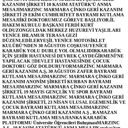
KAZANIM ŞİRKETİ 10 KASIM ATATÜRK’Ü ANMA
MESAJI
MARZINC MARMARA ÇİNKO GERİ KAZANIM
ŞİRKETİ 29 EKİM CUMHURİYET BAYRAMI KUTLAMA
MESAJI
İKİ DOKTORUMUZ GÖREVE BAŞLIYOR.
İL
HAKEM KURULU BAŞKANI FERDİ KURT
OLDU
ZONGULDAK MERKEZ HUZUREVİ YAŞLILARI
YENİCE IHLAMUR TERASA GEZİ
DÜZENLEDİLER
YEŞİL YENİCE MOTOSİKLET
KULÜBÜ’NDEN 30 AĞUSTOS COŞKUSU
YENİCE
KARABÜK YOLU DUBLE YOL OLMALIDIR
KARABÜK
İÇİN ŞEHİR HASTANESİ DEVREK ÇAYDEĞİRMENİ’NE
YAPILACAK !!
DEVLET HASTANESİNDE ÇOCUK
DOKTORU GÖZ DOLDURUYOR
MARZİNC MARMARA
GERİ KAZANIM A.Ş, 30 AĞUSTOS ZAFER BAYRAMI
KUTLAMA MESAJI
MARZINC MARMARA ÇİNKO GERİ
KAZANIM ANONİM ŞİRKETİ KURBAN BAYRAMI
MESAJI
MARZINC MARMARA ÇİNKO GERİ KAZANIM
ŞİRKETİ, 19 MAYIS GENÇLİK VE SPOR BAYRAMI
KUTLAMA MESAJI
MARZINC MARMARA ÇİNKO GERİ
KAZANIM ŞİRKETİ, 23 NİSAN ULUSAL EGEMENLİK VE
ÇOCUK BAYRAMI KUTLAMA MESAJI
MARZINC
MARMARA ÇİNKO GERİ KAZANIM A.Ş , RAMAZAN
BAYRAMI KUTLAMA MESAJI
ANKA KARABÜK
PLATFORMU Üniversite Öğrencileri Buluşması
MARZINC
A.Ş , 10 KASIM ATATÜRK’Ü ANMA MESAJI
Karakaş’tan