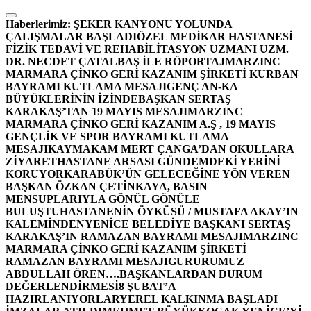
İçeriğe
atla
Haberlerimiz:
ŞEKER KANYONU YOLUNDA
ÇALIŞMALAR BAŞLADI
ÖZEL MEDİKAR HASTANESİ
FİZİK TEDAVİ VE REHABİLİTASYON UZMANI UZM.
DR. NECDET ÇATALBAŞ İLE RÖPORTAJ
MARZINC
MARMARA ÇİNKO GERİ KAZANIM ŞİRKETİ KURBAN
BAYRAMI KUTLAMA MESAJI
GENÇ AN-KA
BÜYÜKLERİNİN İZİNDE
BAŞKAN SERTAŞ
KARAKAŞ’TAN 19 MAYIS MESAJI
MARZINC
MARMARA ÇİNKO GERİ KAZANIM A.Ş , 19 MAYIS
GENÇLİK VE SPOR BAYRAMI KUTLAMA
MESAJI
KAYMAKAM MERT ÇANGA’DAN OKULLARA
ZİYARET
HASTANE ARSASI GÜNDEMDEKİ YERİNİ
KORUYOR
KARABÜK’ÜN GELECEĞİNE YÖN VEREN
BAŞKAN ÖZKAN ÇETİNKAYA, BASIN
MENSUPLARIYLA GÖNÜL GÖNÜLE
BULUŞTU
HASTANENİN ÖYKÜSÜ / MUSTAFA AKAY’IN
KALEMİNDEN
YENİCE BELEDİYE BAŞKANI SERTAŞ
KARAKAŞ’IN RAMAZAN BAYRAMI MESAJI
MARZINC
MARMARA ÇİNKO GERİ KAZANIM ŞİRKETİ
RAMAZAN BAYRAMI MESAJI
GURURUMUZ
ABDULLAH ÖREN….
BAŞKANLARDAN DURUM
DEĞERLENDİRMESİ
8 ŞUBAT’A
HAZIRLANIYORLAR
YEREL KALKINMA BAŞLADI