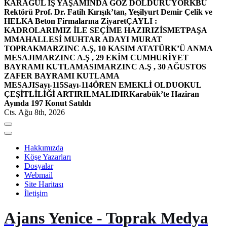
KARAGÜL İŞ YAŞAMINDA GÖZ DOLDURUYOR
KBÜ
Rektörü Prof. Dr. Fatih Kırışık’tan, Yeşilyurt Demir Çelik ve
HELKA Beton Firmalarına Ziyaret
ÇAYLI :
KADROLARIMIZ İLE SEÇİME HAZIRIZ
İSMETPAŞA
MMAHALLESİ MUHTAR ADAYI MURAT
TOPRAK
MARZINC A.Ş, 10 KASIM ATATÜRK’Ü ANMA
MESAJI
MARZINC A.Ş , 29 EKİM CUMHURİYET
BAYRAMI KUTLAMASI
MARZINC A.Ş , 30 AĞUSTOS
ZAFER BAYRAMI KUTLAMA
MESAJI
Sayı-115
Sayı-114
ÖREN EMEKLİ OLDU
OKUL
ÇEŞİTLİLİĞİ ARTIRILMALIDIR
Karabük’te Haziran
Ayında 197 Konut Satıldı
Cts. Ağu 8th, 2026
Hakkımızda
Köşe Yazarları
Dosyalar
Webmail
Site Haritası
İletişim
Ajans Yenice - Toprak Medya