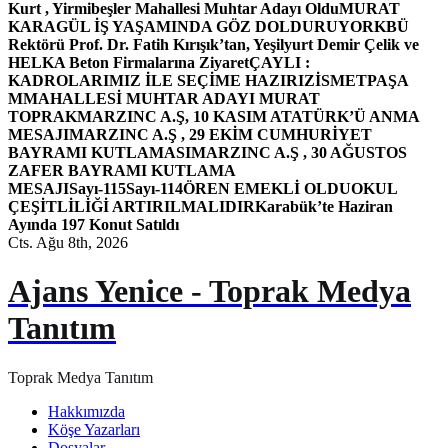
Kurt , Yirmibeşler Mahallesi Muhtar Adayı Oldu
MURAT
KARAGÜL İŞ YAŞAMINDA GÖZ DOLDURUYOR
KBÜ
Rektörü Prof. Dr. Fatih Kırışık’tan, Yeşilyurt Demir Çelik ve
HELKA Beton Firmalarına Ziyaret
ÇAYLI :
KADROLARIMIZ İLE SEÇİME HAZIRIZ
İSMETPAŞA
MMAHALLESİ MUHTAR ADAYI MURAT
TOPRAK
MARZINC A.Ş, 10 KASIM ATATÜRK’Ü ANMA
MESAJI
MARZINC A.Ş , 29 EKİM CUMHURİYET
BAYRAMI KUTLAMASI
MARZINC A.Ş , 30 AĞUSTOS
ZAFER BAYRAMI KUTLAMA
MESAJI
Sayı-115
Sayı-114
ÖREN EMEKLİ OLDU
OKUL
ÇEŞİTLİLİĞİ ARTIRILMALIDIR
Karabük’te Haziran
Ayında 197 Konut Satıldı
Cts. Ağu 8th, 2026
Ajans Yenice - Toprak Medya
Tanıtım
Toprak Medya Tanıtım
Hakkımızda
Köşe Yazarları
Dosyalar