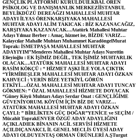
GENÇLİK PLATFORMU KURULDU
İLKBAL ÖREN
PSİKOLOG VE DANIŞMANLIK MERKEZİ
İSTANBUL
BEYLİKDÜZÜ DEREAĞZI MAHALLESİ MUHTAR
ADAYI İLYAS ÖREN
KARŞIYAKA MAHALLESİ
MUHTAR ADAYI ALİM TAKICAK : BİZ KAZANACAĞIZ,
KARŞIYAKA KAZANACAK…
Atatürk Mahallesi Muhtar
Adayı Yılmaz Berber : Amaç, hizmet ise, BİZDE VARIZ…
Kalaycılar Mahalle Muhtarı Muhammet Karadöngel
Murat
Toprak: İSMETPAŞA MAHALLESİ MUHTAR
ADAYIYIM”
Menderes Mahallesi Muhtar Adayı Nurettin
Elieyioğlu : EK İŞİMİZ DEĞİL, TEK İŞİMİZ MUHTARLIK
OLACAK…
ATATÜRK MAHALLESİ MUHTAR ADAYI
RASİM KÖKÇÜ : “ HİZMET AŞKI İLE YOLA ÇIKTIK
“
YİRMİBEŞLER MAHALLESİ MUHTAR ADAYI ÖZKAN
KAHVECİ : VERİN BİZE YETKİYİ, GÖRÜN
ETKİYİ….
ÖZAL MAHALLESİ MUHTAR ADAYI TUNCAY
GÖKMEN: ” ÖZAL MAHALLESİ HİZMETE DOYACAK
“
Güney Köyü Muhtarı Adayı Serdar Onat : GENÇLİĞİME
GÜVENİYORUM. KÖYÜM İÇİN BİZ DE VARIZ…
ATATÜRK MAHALLESİ MUHTAR ADAYI ÖZKAN
ÇAYLI: ” BİRLİKTEN GÜÇ DOĞAR”
YENİCE ve SEÇİM /
Mücahit Toprak
ENVER ÖZGÜ ADAY ADAYLIĞINI
AÇIKLADI
EK BİNANIN ACİL SERVİSİ HİZMETE
AÇILDI
ÇANAKCI, İL GENEL MECLİS ÜYESİ ADAY
ADAYI OLDU
YENTAŞ ORMAN ÜRÜNLERİ A.Ş
Turgut