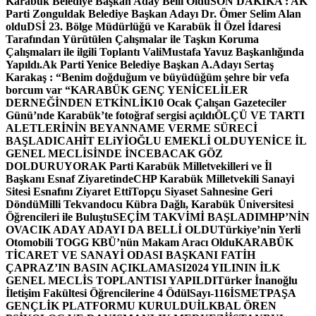
Karabük Belediye Başkan Aday Belli Oldu
SON DAKİKA : AK
Parti Zonguldak Belediye Başkan Adayı Dr. Ömer Selim Alan
oldu
DSİ 23. Bölge Müdürlüğü ve Karabük İl Özel İdaresi
Tarafından Yürütülen Çalışmalar ile Taşkın Koruma
Çalışmaları ile ilgili Toplantı ValiMustafa Yavuz Başkanlığında
Yapıldı.
Ak Parti Yenice Belediye Başkan A.Adayı Sertaş
Karakaş : “Benim doğduğum ve büyüdüğüm şehre bir vefa
borcum var “
KARABÜK GENÇ YENİCELİLER
DERNEĞİNDEN ETKİNLİK
10 Ocak Çalışan Gazeteciler
Günü’nde Karabük’te fotoğraf sergisi açıldı
ÖLÇÜ VE TARTI
ALETLERİNİN BEYANNAME VERME SÜRECİ
BAŞLADI
CAHİT ELiYİOĞLU EMEKLİ OLDU
YENİCE İL
GENEL MECLİSİNDE İNCEBACAK GÖZ
DOLDURUYOR
AK Parti Karabük Milletvekilleri ve İl
Başkanı Esnaf Ziyaretinde
CHP Karabük Milletvekili Sanayi
Sitesi Esnafını Ziyaret Etti
Topçu Siyaset Sahnesine Geri
Döndü
Milli Tekvandocu Kübra Dağlı, Karabük Üniversitesi
Öğrencileri ile Buluştu
SEÇİM TAKVİMİ BAŞLADI
MHP’NİN
OVACIK ADAY ADAYI DA BELLİ OLDU
Türkiye’nin Yerli
Otomobili TOGG KBÜ’nün Makam Aracı Oldu
KARABÜK
TİCARET VE SANAYİ ODASI BAŞKANI FATİH
ÇAPRAZ’IN BASIN AÇIKLAMASI
2024 YILININ İLK
GENEL MECLİS TOPLANTISI YAPILDI
Türker İnanoğlu
İletişim Fakültesi Öğrencilerine 4 Ödül
Sayı-116
İSMETPAŞA
GENÇLİK PLATFORMU KURULDU
İLKBAL ÖREN