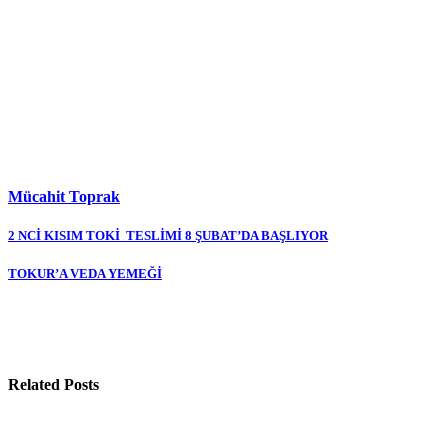
Mücahit Toprak
Yazı
2 NCİ KISIM TOKİ TESLİMİ 8 ŞUBAT’DA BAŞLIYOR
gezinmesi
TOKUR’A VEDA YEMEĞİ
Related Posts