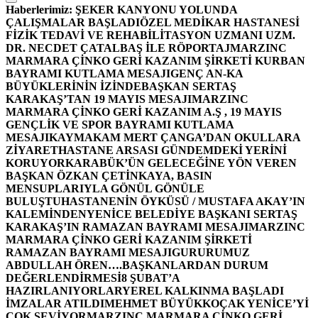
Haberlerimiz:
ŞEKER KANYONU YOLUNDA
ÇALIŞMALAR BAŞLADI
ÖZEL MEDİKAR HASTANESİ
FİZİK TEDAVİ VE REHABİLİTASYON UZMANI UZM.
DR. NECDET ÇATALBAŞ İLE RÖPORTAJ
MARZINC
MARMARA ÇİNKO GERİ KAZANIM ŞİRKETİ KURBAN
BAYRAMI KUTLAMA MESAJI
GENÇ AN-KA
BÜYÜKLERİNİN İZİNDE
BAŞKAN SERTAŞ
KARAKAŞ’TAN 19 MAYIS MESAJI
MARZINC
MARMARA ÇİNKO GERİ KAZANIM A.Ş , 19 MAYIS
GENÇLİK VE SPOR BAYRAMI KUTLAMA
MESAJI
KAYMAKAM MERT ÇANGA’DAN OKULLARA
ZİYARET
HASTANE ARSASI GÜNDEMDEKİ YERİNİ
KORUYOR
KARABÜK’ÜN GELECEĞİNE YÖN VEREN
BAŞKAN ÖZKAN ÇETİNKAYA, BASIN
MENSUPLARIYLA GÖNÜL GÖNÜLE
BULUŞTU
HASTANENİN ÖYKÜSÜ / MUSTAFA AKAY’IN
KALEMİNDEN
YENİCE BELEDİYE BAŞKANI SERTAŞ
KARAKAŞ’IN RAMAZAN BAYRAMI MESAJI
MARZINC
MARMARA ÇİNKO GERİ KAZANIM ŞİRKETİ
RAMAZAN BAYRAMI MESAJI
GURURUMUZ
ABDULLAH ÖREN….
BAŞKANLARDAN DURUM
DEĞERLENDİRMESİ
8 ŞUBAT’A
HAZIRLANIYORLAR
YEREL KALKINMA BAŞLADI
İMZALAR ATILDI
MEHMET BÜYÜKKOÇAK YENİCE’Yİ
ÇOK SEVİYOR
MARZINC MARMARA ÇİNKO GERİ