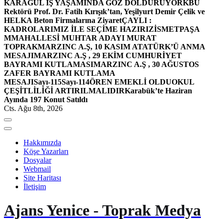
KARAGÜL İŞ YAŞAMINDA GÖZ DOLDURUYOR
KBÜ
Rektörü Prof. Dr. Fatih Kırışık’tan, Yeşilyurt Demir Çelik ve
HELKA Beton Firmalarına Ziyaret
ÇAYLI :
KADROLARIMIZ İLE SEÇİME HAZIRIZ
İSMETPAŞA
MMAHALLESİ MUHTAR ADAYI MURAT
TOPRAK
MARZINC A.Ş, 10 KASIM ATATÜRK’Ü ANMA
MESAJI
MARZINC A.Ş , 29 EKİM CUMHURİYET
BAYRAMI KUTLAMASI
MARZINC A.Ş , 30 AĞUSTOS
ZAFER BAYRAMI KUTLAMA
MESAJI
Sayı-115
Sayı-114
ÖREN EMEKLİ OLDU
OKUL
ÇEŞİTLİLİĞİ ARTIRILMALIDIR
Karabük’te Haziran
Ayında 197 Konut Satıldı
Cts. Ağu 8th, 2026
Hakkımızda
Köşe Yazarları
Dosyalar
Webmail
Site Haritası
İletişim
Ajans Yenice - Toprak Medya