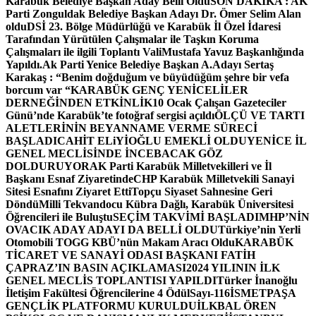
Karabük Belediye Başkan Aday Belli Oldu
SON DAKİKA : AK
Parti Zonguldak Belediye Başkan Adayı Dr. Ömer Selim Alan
oldu
DSİ 23. Bölge Müdürlüğü ve Karabük İl Özel İdaresi
Tarafından Yürütülen Çalışmalar ile Taşkın Koruma
Çalışmaları ile ilgili Toplantı ValiMustafa Yavuz Başkanlığında
Yapıldı.
Ak Parti Yenice Belediye Başkan A.Adayı Sertaş
Karakaş : “Benim doğduğum ve büyüdüğüm şehre bir vefa
borcum var “
KARABÜK GENÇ YENİCELİLER
DERNEĞİNDEN ETKİNLİK
10 Ocak Çalışan Gazeteciler
Günü’nde Karabük’te fotoğraf sergisi açıldı
ÖLÇÜ VE TARTI
ALETLERİNİN BEYANNAME VERME SÜRECİ
BAŞLADI
CAHİT ELiYİOĞLU EMEKLİ OLDU
YENİCE İL
GENEL MECLİSİNDE İNCEBACAK GÖZ
DOLDURUYOR
AK Parti Karabük Milletvekilleri ve İl
Başkanı Esnaf Ziyaretinde
CHP Karabük Milletvekili Sanayi
Sitesi Esnafını Ziyaret Etti
Topçu Siyaset Sahnesine Geri
Döndü
Milli Tekvandocu Kübra Dağlı, Karabük Üniversitesi
Öğrencileri ile Buluştu
SEÇİM TAKVİMİ BAŞLADI
MHP’NİN
OVACIK ADAY ADAYI DA BELLİ OLDU
Türkiye’nin Yerli
Otomobili TOGG KBÜ’nün Makam Aracı Oldu
KARABÜK
TİCARET VE SANAYİ ODASI BAŞKANI FATİH
ÇAPRAZ’IN BASIN AÇIKLAMASI
2024 YILININ İLK
GENEL MECLİS TOPLANTISI YAPILDI
Türker İnanoğlu
İletişim Fakültesi Öğrencilerine 4 Ödül
Sayı-116
İSMETPAŞA
GENÇLİK PLATFORMU KURULDU
İLKBAL ÖREN