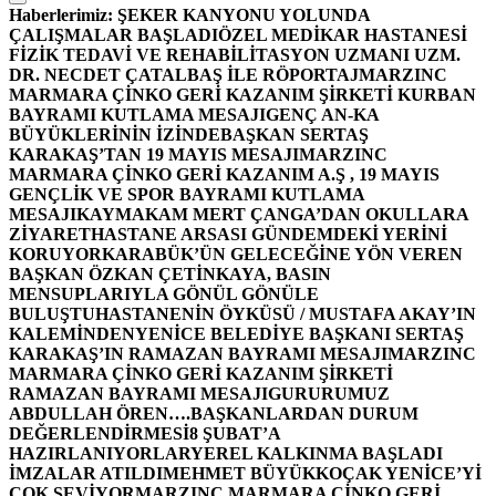
Haberlerimiz:
ŞEKER KANYONU YOLUNDA
ÇALIŞMALAR BAŞLADI
ÖZEL MEDİKAR HASTANESİ
FİZİK TEDAVİ VE REHABİLİTASYON UZMANI UZM.
DR. NECDET ÇATALBAŞ İLE RÖPORTAJ
MARZINC
MARMARA ÇİNKO GERİ KAZANIM ŞİRKETİ KURBAN
BAYRAMI KUTLAMA MESAJI
GENÇ AN-KA
BÜYÜKLERİNİN İZİNDE
BAŞKAN SERTAŞ
KARAKAŞ’TAN 19 MAYIS MESAJI
MARZINC
MARMARA ÇİNKO GERİ KAZANIM A.Ş , 19 MAYIS
GENÇLİK VE SPOR BAYRAMI KUTLAMA
MESAJI
KAYMAKAM MERT ÇANGA’DAN OKULLARA
ZİYARET
HASTANE ARSASI GÜNDEMDEKİ YERİNİ
KORUYOR
KARABÜK’ÜN GELECEĞİNE YÖN VEREN
BAŞKAN ÖZKAN ÇETİNKAYA, BASIN
MENSUPLARIYLA GÖNÜL GÖNÜLE
BULUŞTU
HASTANENİN ÖYKÜSÜ / MUSTAFA AKAY’IN
KALEMİNDEN
YENİCE BELEDİYE BAŞKANI SERTAŞ
KARAKAŞ’IN RAMAZAN BAYRAMI MESAJI
MARZINC
MARMARA ÇİNKO GERİ KAZANIM ŞİRKETİ
RAMAZAN BAYRAMI MESAJI
GURURUMUZ
ABDULLAH ÖREN….
BAŞKANLARDAN DURUM
DEĞERLENDİRMESİ
8 ŞUBAT’A
HAZIRLANIYORLAR
YEREL KALKINMA BAŞLADI
İMZALAR ATILDI
MEHMET BÜYÜKKOÇAK YENİCE’Yİ
ÇOK SEVİYOR
MARZINC MARMARA ÇİNKO GERİ