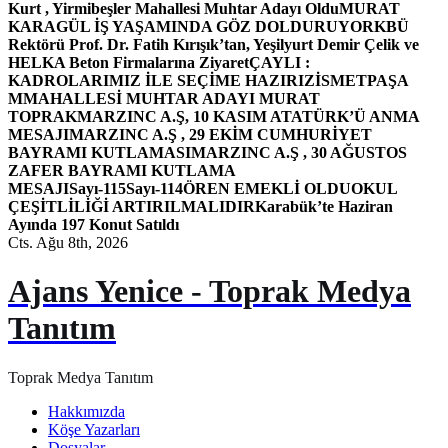
Kurt , Yirmibeşler Mahallesi Muhtar Adayı Oldu
MURAT
KARAGÜL İŞ YAŞAMINDA GÖZ DOLDURUYOR
KBÜ
Rektörü Prof. Dr. Fatih Kırışık’tan, Yeşilyurt Demir Çelik ve
HELKA Beton Firmalarına Ziyaret
ÇAYLI :
KADROLARIMIZ İLE SEÇİME HAZIRIZ
İSMETPAŞA
MMAHALLESİ MUHTAR ADAYI MURAT
TOPRAK
MARZINC A.Ş, 10 KASIM ATATÜRK’Ü ANMA
MESAJI
MARZINC A.Ş , 29 EKİM CUMHURİYET
BAYRAMI KUTLAMASI
MARZINC A.Ş , 30 AĞUSTOS
ZAFER BAYRAMI KUTLAMA
MESAJI
Sayı-115
Sayı-114
ÖREN EMEKLİ OLDU
OKUL
ÇEŞİTLİLİĞİ ARTIRILMALIDIR
Karabük’te Haziran
Ayında 197 Konut Satıldı
Cts. Ağu 8th, 2026
Ajans Yenice - Toprak Medya
Tanıtım
Toprak Medya Tanıtım
Hakkımızda
Köşe Yazarları
Dosyalar