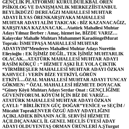
GENÇLİK PLATFORMU KURULDU
İLKBAL ÖREN
PSİKOLOG VE DANIŞMANLIK MERKEZİ
İSTANBUL
BEYLİKDÜZÜ DEREAĞZI MAHALLESİ MUHTAR
ADAYI İLYAS ÖREN
KARŞIYAKA MAHALLESİ
MUHTAR ADAYI ALİM TAKICAK : BİZ KAZANACAĞIZ,
KARŞIYAKA KAZANACAK…
Atatürk Mahallesi Muhtar
Adayı Yılmaz Berber : Amaç, hizmet ise, BİZDE VARIZ…
Kalaycılar Mahalle Muhtarı Muhammet Karadöngel
Murat
Toprak: İSMETPAŞA MAHALLESİ MUHTAR
ADAYIYIM”
Menderes Mahallesi Muhtar Adayı Nurettin
Elieyioğlu : EK İŞİMİZ DEĞİL, TEK İŞİMİZ MUHTARLIK
OLACAK…
ATATÜRK MAHALLESİ MUHTAR ADAYI
RASİM KÖKÇÜ : “ HİZMET AŞKI İLE YOLA ÇIKTIK
“
YİRMİBEŞLER MAHALLESİ MUHTAR ADAYI ÖZKAN
KAHVECİ : VERİN BİZE YETKİYİ, GÖRÜN
ETKİYİ….
ÖZAL MAHALLESİ MUHTAR ADAYI TUNCAY
GÖKMEN: ” ÖZAL MAHALLESİ HİZMETE DOYACAK
“
Güney Köyü Muhtarı Adayı Serdar Onat : GENÇLİĞİME
GÜVENİYORUM. KÖYÜM İÇİN BİZ DE VARIZ…
ATATÜRK MAHALLESİ MUHTAR ADAYI ÖZKAN
ÇAYLI: ” BİRLİKTEN GÜÇ DOĞAR”
YENİCE ve SEÇİM /
Mücahit Toprak
ENVER ÖZGÜ ADAY ADAYLIĞINI
AÇIKLADI
EK BİNANIN ACİL SERVİSİ HİZMETE
AÇILDI
ÇANAKCI, İL GENEL MECLİS ÜYESİ ADAY
ADAYI OLDU
YENTAŞ ORMAN ÜRÜNLERİ A.Ş
Turgut