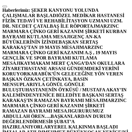
İçeriğe
atla
Haberlerimiz:
ŞEKER KANYONU YOLUNDA
ÇALIŞMALAR BAŞLADI
ÖZEL MEDİKAR HASTANESİ
FİZİK TEDAVİ VE REHABİLİTASYON UZMANI UZM.
DR. NECDET ÇATALBAŞ İLE RÖPORTAJ
MARZINC
MARMARA ÇİNKO GERİ KAZANIM ŞİRKETİ KURBAN
BAYRAMI KUTLAMA MESAJI
GENÇ AN-KA
BÜYÜKLERİNİN İZİNDE
BAŞKAN SERTAŞ
KARAKAŞ’TAN 19 MAYIS MESAJI
MARZINC
MARMARA ÇİNKO GERİ KAZANIM A.Ş , 19 MAYIS
GENÇLİK VE SPOR BAYRAMI KUTLAMA
MESAJI
KAYMAKAM MERT ÇANGA’DAN OKULLARA
ZİYARET
HASTANE ARSASI GÜNDEMDEKİ YERİNİ
KORUYOR
KARABÜK’ÜN GELECEĞİNE YÖN VEREN
BAŞKAN ÖZKAN ÇETİNKAYA, BASIN
MENSUPLARIYLA GÖNÜL GÖNÜLE
BULUŞTU
HASTANENİN ÖYKÜSÜ / MUSTAFA AKAY’IN
KALEMİNDEN
YENİCE BELEDİYE BAŞKANI SERTAŞ
KARAKAŞ’IN RAMAZAN BAYRAMI MESAJI
MARZINC
MARMARA ÇİNKO GERİ KAZANIM ŞİRKETİ
RAMAZAN BAYRAMI MESAJI
GURURUMUZ
ABDULLAH ÖREN….
BAŞKANLARDAN DURUM
DEĞERLENDİRMESİ
8 ŞUBAT’A
HAZIRLANIYORLAR
YEREL KALKINMA BAŞLADI