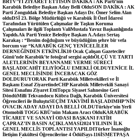
BRTV’Yİ ZİYARET ETTİ
SON DAKİKA : AK Parti’nin
Karabük Belediye Başkan Aday Belli Oldu
SON DAKİKA : AK
Parti Zonguldak Belediye Başkan Adayı Dr. Ömer Selim Alan
oldu
DSİ 23. Bölge Müdürlüğü ve Karabük İl Özel İdaresi
Tarafından Yürütülen Çalışmalar ile Taşkın Koruma
Çalışmaları ile ilgili Toplantı ValiMustafa Yavuz Başkanlığında
Yapıldı.
Ak Parti Yenice Belediye Başkan A.Adayı Sertaş
Karakaş : “Benim doğduğum ve büyüdüğüm şehre bir vefa
borcum var “
KARABÜK GENÇ YENİCELİLER
DERNEĞİNDEN ETKİNLİK
10 Ocak Çalışan Gazeteciler
Günü’nde Karabük’te fotoğraf sergisi açıldı
ÖLÇÜ VE TARTI
ALETLERİNİN BEYANNAME VERME SÜRECİ
BAŞLADI
CAHİT ELiYİOĞLU EMEKLİ OLDU
YENİCE İL
GENEL MECLİSİNDE İNCEBACAK GÖZ
DOLDURUYOR
AK Parti Karabük Milletvekilleri ve İl
Başkanı Esnaf Ziyaretinde
CHP Karabük Milletvekili Sanayi
Sitesi Esnafını Ziyaret Etti
Topçu Siyaset Sahnesine Geri
Döndü
Milli Tekvandocu Kübra Dağlı, Karabük Üniversitesi
Öğrencileri ile Buluştu
SEÇİM TAKVİMİ BAŞLADI
MHP’NİN
OVACIK ADAY ADAYI DA BELLİ OLDU
Türkiye’nin Yerli
Otomobili TOGG KBÜ’nün Makam Aracı Oldu
KARABÜK
TİCARET VE SANAYİ ODASI BAŞKANI FATİH
ÇAPRAZ’IN BASIN AÇIKLAMASI
2024 YILININ İLK
GENEL MECLİS TOPLANTISI YAPILDI
Türker İnanoğlu
İletişim Fakültesi Öğrencilerine 4 Ödül
Sayı-116
İSMETPAŞA