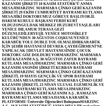
KAZANIM ŞİRKETİ 10 KASIM ATATÜRK’Ü ANMA
MESAJI
MARZINC MARMARA ÇİNKO GERİ KAZANIM
ŞİRKETİ 29 EKİM CUMHURİYET BAYRAMI KUTLAMA
MESAJI
İKİ DOKTORUMUZ GÖREVE BAŞLIYOR.
İL
HAKEM KURULU BAŞKANI FERDİ KURT
OLDU
ZONGULDAK MERKEZ HUZUREVİ YAŞLILARI
YENİCE IHLAMUR TERASA GEZİ
DÜZENLEDİLER
YEŞİL YENİCE MOTOSİKLET
KULÜBÜ’NDEN 30 AĞUSTOS COŞKUSU
YENİCE
KARABÜK YOLU DUBLE YOL OLMALIDIR
KARABÜK
İÇİN ŞEHİR HASTANESİ DEVREK ÇAYDEĞİRMENİ’NE
YAPILACAK !!
DEVLET HASTANESİNDE ÇOCUK
DOKTORU GÖZ DOLDURUYOR
MARZİNC MARMARA
GERİ KAZANIM A.Ş, 30 AĞUSTOS ZAFER BAYRAMI
KUTLAMA MESAJI
MARZINC MARMARA ÇİNKO GERİ
KAZANIM ANONİM ŞİRKETİ KURBAN BAYRAMI
MESAJI
MARZINC MARMARA ÇİNKO GERİ KAZANIM
ŞİRKETİ, 19 MAYIS GENÇLİK VE SPOR BAYRAMI
KUTLAMA MESAJI
MARZINC MARMARA ÇİNKO GERİ
KAZANIM ŞİRKETİ, 23 NİSAN ULUSAL EGEMENLİK VE
ÇOCUK BAYRAMI KUTLAMA MESAJI
MARZINC
MARMARA ÇİNKO GERİ KAZANIM A.Ş , RAMAZAN
BAYRAMI KUTLAMA MESAJI
ANKA KARABÜK
PLATFORMU Üniversite Öğrencileri Buluşması
MARZINC
A.Ş , 10 KASIM ATATÜRK’Ü ANMA MESAJI
Karakaş’tan