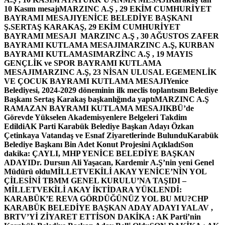
10 Kasım mesajı
MARZINC A.Ş , 29 EKİM CUMHURİYET
BAYRAMI MESAJI
YENİCE BELEDİYE BAŞKANI
Ş.SERTAŞ KARAKAŞ, 29 EKİM CUMHURİYET
BAYRAMI MESAJI
MARZINC A.Ş , 30 AĞUSTOS ZAFER
BAYRAMI KUTLAMA MESAJI
MARZINC A.Ş, KURBAN
BAYRAMI KUTLAMASI
MARZİNC A.Ş , 19 MAYIS
GENÇLİK ve SPOR BAYRAMI KUTLAMA
MESAJI
MARZINC A.Ş, 23 NİSAN ULUSAL EGEMENLİK
VE ÇOCUK BAYRAMI KUTLAMA MESAJI
Yenice
Belediyesi, 2024-2029 döneminin ilk meclis toplantısını Belediye
Başkanı Sertaş Karakaş başkanlığında yaptı
MARZINC A.Ş
RAMAZAN BAYRAMI KUTLAMA MESAJI
KBÜ’de
Görevde Yükselen Akademisyenlere Belgeleri Takdim
Edildi
AK Parti Karabük Belediye Başkan Adayı Özkan
Çetinkaya Vatandaş ve Esnaf Ziyaretlerinde Bulundu
Karabük
Belediye Başkanı Bin Adet Konut Projesini Açıkladı
Son
dakika: ÇAYLI, MHP YENİCE BELEDİYE BAŞKAN
ADAYI
Dr. Dursun Ali Yaşacan, Kardemir A.Ş’nin yeni Genel
Müdürü oldu
MİLLETVEKİLİ AKAY YENİCE’NİN YOL
ÇİLESİNİ TBMM GENEL KURULU’NA TAŞIDI –
MİLLETVEKİLİ AKAY İKTİDARA YÜKLENDİ:
KARABÜK’E REVA GÖRDÜĞÜNÜZ YOL BU MU?
CHP
KARABÜK BELEDİYE BAŞKAN ADAY ADAYI YALAV ,
BRTV’Yİ ZİYARET ETTİ
SON DAKİKA : AK Parti’nin