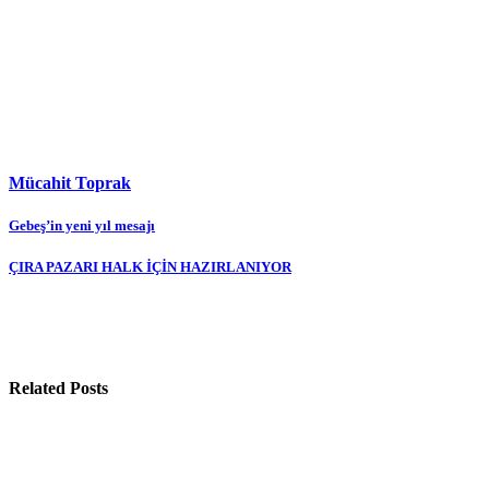
Mücahit Toprak
Yazı
Gebeş’in yeni yıl mesajı
gezinmesi
ÇIRA PAZARI HALK İÇİN HAZIRLANIYOR
Related Posts