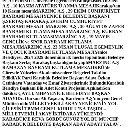
PLATFORMU Üniversite Öğrencileri Buluşması
MARZINC
A.Ş , 10 KASIM ATATÜRK’Ü ANMA MESAJI
Karakaş’tan
10 Kasım mesajı
MARZINC A.Ş , 29 EKİM CUMHURİYET
BAYRAMI MESAJI
YENİCE BELEDİYE BAŞKANI
Ş.SERTAŞ KARAKAŞ, 29 EKİM CUMHURİYET
BAYRAMI MESAJI
MARZINC A.Ş , 30 AĞUSTOS ZAFER
BAYRAMI KUTLAMA MESAJI
MARZINC A.Ş, KURBAN
BAYRAMI KUTLAMASI
MARZİNC A.Ş , 19 MAYIS
GENÇLİK ve SPOR BAYRAMI KUTLAMA
MESAJI
MARZINC A.Ş, 23 NİSAN ULUSAL EGEMENLİK
VE ÇOCUK BAYRAMI KUTLAMA MESAJI
Yenice
Belediyesi, 2024-2029 döneminin ilk meclis toplantısını Belediye
Başkanı Sertaş Karakaş başkanlığında yaptı
MARZINC A.Ş
RAMAZAN BAYRAMI KUTLAMA MESAJI
KBÜ’de
Görevde Yükselen Akademisyenlere Belgeleri Takdim
Edildi
AK Parti Karabük Belediye Başkan Adayı Özkan
Çetinkaya Vatandaş ve Esnaf Ziyaretlerinde Bulundu
Karabük
Belediye Başkanı Bin Adet Konut Projesini Açıkladı
Son
dakika: ÇAYLI, MHP YENİCE BELEDİYE BAŞKAN
ADAYI
Dr. Dursun Ali Yaşacan, Kardemir A.Ş’nin yeni Genel
Müdürü oldu
MİLLETVEKİLİ AKAY YENİCE’NİN YOL
ÇİLESİNİ TBMM GENEL KURULU’NA TAŞIDI –
MİLLETVEKİLİ AKAY İKTİDARA YÜKLENDİ:
KARABÜK’E REVA GÖRDÜĞÜNÜZ YOL BU MU?
CHP
KARABÜK BELEDİYE BAŞKAN ADAY ADAYI YALAV ,