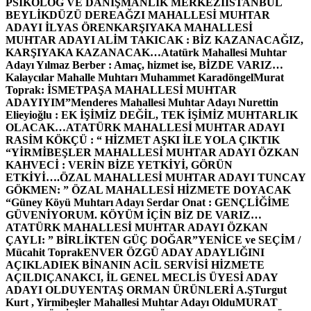
PSİKOLOG VE DANIŞMANLIK MERKEZİ
İSTANBUL
BEYLİKDÜZÜ DEREAĞZI MAHALLESİ MUHTAR
ADAYI İLYAS ÖREN
KARŞIYAKA MAHALLESİ
MUHTAR ADAYI ALİM TAKICAK : BİZ KAZANACAĞIZ,
KARŞIYAKA KAZANACAK…
Atatürk Mahallesi Muhtar
Adayı Yılmaz Berber : Amaç, hizmet ise, BİZDE VARIZ…
Kalaycılar Mahalle Muhtarı Muhammet Karadöngel
Murat
Toprak: İSMETPAŞA MAHALLESİ MUHTAR
ADAYIYIM”
Menderes Mahallesi Muhtar Adayı Nurettin
Elieyioğlu : EK İŞİMİZ DEĞİL, TEK İŞİMİZ MUHTARLIK
OLACAK…
ATATÜRK MAHALLESİ MUHTAR ADAYI
RASİM KÖKÇÜ : “ HİZMET AŞKI İLE YOLA ÇIKTIK
“
YİRMİBEŞLER MAHALLESİ MUHTAR ADAYI ÖZKAN
KAHVECİ : VERİN BİZE YETKİYİ, GÖRÜN
ETKİYİ….
ÖZAL MAHALLESİ MUHTAR ADAYI TUNCAY
GÖKMEN: ” ÖZAL MAHALLESİ HİZMETE DOYACAK
“
Güney Köyü Muhtarı Adayı Serdar Onat : GENÇLİĞİME
GÜVENİYORUM. KÖYÜM İÇİN BİZ DE VARIZ…
ATATÜRK MAHALLESİ MUHTAR ADAYI ÖZKAN
ÇAYLI: ” BİRLİKTEN GÜÇ DOĞAR”
YENİCE ve SEÇİM /
Mücahit Toprak
ENVER ÖZGÜ ADAY ADAYLIĞINI
AÇIKLADI
EK BİNANIN ACİL SERVİSİ HİZMETE
AÇILDI
ÇANAKCI, İL GENEL MECLİS ÜYESİ ADAY
ADAYI OLDU
YENTAŞ ORMAN ÜRÜNLERİ A.Ş
Turgut
Kurt , Yirmibeşler Mahallesi Muhtar Adayı Oldu
MURAT