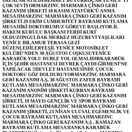
İMZALAR ATILDI
MEHMET BÜYÜKKOÇAK YENİCE’Yİ
ÇOK SEVİYOR
MARZINC MARMARA ÇİNKO GERİ
KAZANIM ŞİRKETİ 10 KASIM ATATÜRK’Ü ANMA
MESAJI
MARZINC MARMARA ÇİNKO GERİ KAZANIM
ŞİRKETİ 29 EKİM CUMHURİYET BAYRAMI KUTLAMA
MESAJI
İKİ DOKTORUMUZ GÖREVE BAŞLIYOR.
İL
HAKEM KURULU BAŞKANI FERDİ KURT
OLDU
ZONGULDAK MERKEZ HUZUREVİ YAŞLILARI
YENİCE IHLAMUR TERASA GEZİ
DÜZENLEDİLER
YEŞİL YENİCE MOTOSİKLET
KULÜBÜ’NDEN 30 AĞUSTOS COŞKUSU
YENİCE
KARABÜK YOLU DUBLE YOL OLMALIDIR
KARABÜK
İÇİN ŞEHİR HASTANESİ DEVREK ÇAYDEĞİRMENİ’NE
YAPILACAK !!
DEVLET HASTANESİNDE ÇOCUK
DOKTORU GÖZ DOLDURUYOR
MARZİNC MARMARA
GERİ KAZANIM A.Ş, 30 AĞUSTOS ZAFER BAYRAMI
KUTLAMA MESAJI
MARZINC MARMARA ÇİNKO GERİ
KAZANIM ANONİM ŞİRKETİ KURBAN BAYRAMI
MESAJI
MARZINC MARMARA ÇİNKO GERİ KAZANIM
ŞİRKETİ, 19 MAYIS GENÇLİK VE SPOR BAYRAMI
KUTLAMA MESAJI
MARZINC MARMARA ÇİNKO GERİ
KAZANIM ŞİRKETİ, 23 NİSAN ULUSAL EGEMENLİK VE
ÇOCUK BAYRAMI KUTLAMA MESAJI
MARZINC
MARMARA ÇİNKO GERİ KAZANIM A.Ş , RAMAZAN
BAYRAMI KUTLAMA MESAJI
ANKA KARABÜK