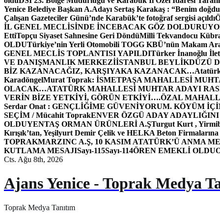
oldu
DSİ 23. Bölge Müdürlüğü ve Karabük İl Özel İdaresi Tarafın
Yenice Belediye Başkan A.Adayı Sertaş Karakaş : “Benim doğd
Çalışan Gazeteciler Günü’nde Karabük’te fotoğraf sergisi açıldı
İL GENEL MECLİSİNDE İNCEBACAK GÖZ DOLDURUY
Etti
Topçu Siyaset Sahnesine Geri Döndü
Milli Tekvandocu Kübra 
OLDU
Türkiye’nin Yerli Otomobili TOGG KBÜ’nün Makam Ara
GENEL MECLİS TOPLANTISI YAPILDI
Türker İnanoğlu İlet
VE DANIŞMANLIK MERKEZİ
İSTANBUL BEYLİKDÜZÜ 
BİZ KAZANACAĞIZ, KARŞIYAKA KAZANACAK…
Atatür
Karadöngel
Murat Toprak: İSMETPAŞA MAHALLESİ MUH
OLACAK…
ATATÜRK MAHALLESİ MUHTAR ADAYI RASİM
VERİN BİZE YETKİYİ, GÖRÜN ETKİYİ….
ÖZAL MAHALL
Serdar Onat : GENÇLİĞİME GÜVENİYORUM. KÖYÜM İÇİ
SEÇİM / Mücahit Toprak
ENVER ÖZGÜ ADAY ADAYLIĞINI
OLDU
YENTAŞ ORMAN ÜRÜNLERİ A.Ş
Turgut Kurt , Yirmi
Kırışık’tan, Yeşilyurt Demir Çelik ve HELKA Beton Firmalarına
TOPRAK
MARZINC A.Ş, 10 KASIM ATATÜRK’Ü ANMA ME
KUTLAMA MESAJI
Sayı-115
Sayı-114
ÖREN EMEKLİ OLDU
Cts. Ağu 8th, 2026
Ajans Yenice - Toprak Medya T
Toprak Medya Tanıtım