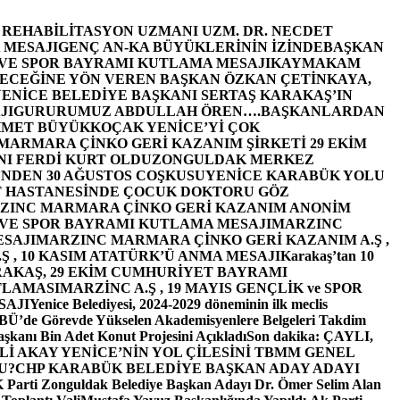
E REHABİLİTASYON UZMANI UZM. DR. NECDET
 MESAJI
GENÇ AN-KA BÜYÜKLERİNİN İZİNDE
BAŞKAN
 VE SPOR BAYRAMI KUTLAMA MESAJI
KAYMAKAM
ECEĞİNE YÖN VEREN BAŞKAN ÖZKAN ÇETİNKAYA,
ENİCE BELEDİYE BAŞKANI SERTAŞ KARAKAŞ’IN
JI
GURURUMUZ ABDULLAH ÖREN….
BAŞKANLARDAN
MET BÜYÜKKOÇAK YENİCE’Yİ ÇOK
MARMARA ÇİNKO GERİ KAZANIM ŞİRKETİ 29 EKİM
I FERDİ KURT OLDU
ZONGULDAK MERKEZ
’NDEN 30 AĞUSTOS COŞKUSU
YENİCE KARABÜK YOLU
 HASTANESİNDE ÇOCUK DOKTORU GÖZ
ZINC MARMARA ÇİNKO GERİ KAZANIM ANONİM
 VE SPOR BAYRAMI KUTLAMA MESAJI
MARZINC
ESAJI
MARZINC MARMARA ÇİNKO GERİ KAZANIM A.Ş ,
Ş , 10 KASIM ATATÜRK’Ü ANMA MESAJI
Karakaş’tan 10
RAKAŞ, 29 EKİM CUMHURİYET BAYRAMI
TLAMASI
MARZİNC A.Ş , 19 MAYIS GENÇLİK ve SPOR
SAJI
Yenice Belediyesi, 2024-2029 döneminin ilk meclis
BÜ’de Görevde Yükselen Akademisyenlere Belgeleri Takdim
şkanı Bin Adet Konut Projesini Açıkladı
Son dakika: ÇAYLI,
İ AKAY YENİCE’NİN YOL ÇİLESİNİ TBMM GENEL
U?
CHP KARABÜK BELEDİYE BAŞKAN ADAY ADAYI
arti Zonguldak Belediye Başkan Adayı Dr. Ömer Selim Alan