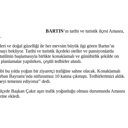
BARTIN
’ın tarihi ve turistik ilçesi Amasra,
.
lleri ve doğal güzelliği ile her mevsim büyük ilgi gören Bartın’ın
ayı bekliyor. Tarihi ve turistik ilçedeki oteller ve pansiyonlarda
atilinin başlamasıyla birlikte konaklamalı ve günübirlik şekilde on
planlamalar yapılırken, çeşitli tedbirler alındı.
bi bu yılda yoğun bir ziyaretçi trafiğine sahne olacak. Konaklamalı
ban Bayramı’nda nüfusumuz 10 katına çıkmıştı. Tedbirlerimizi aldık.
eyi temenni ediyoruz” dedi.
n ilçede Başkan Çakır aşırı trafik yoğunluğu olması durumunda Amasra
rine ekledi.