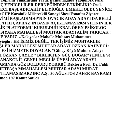
 Toplantı ValiMustafa Yavuz Başkanlığında Yapıldı.
Ak Parti
Ç YENİCELİLER DERNEĞİNDEN ETKİNLİK
10 Ocak
ECİ BAŞLADI
CAHİT ELiYİOĞLU EMEKLİ OLDU
YENİCE
e
CHP Karabük Milletvekili Sanayi Sitesi Esnafını Ziyaret
VİMİ BAŞLADI
MHP’NİN OVACIK ADAY ADAYI DA BELLİ
FATİH ÇAPRAZ’IN BASIN AÇIKLAMASI
2024 YILININ İLK
LİK PLATFORMU KURULDU
İLKBAL ÖREN PSİKOLOG
ŞIYAKA MAHALLESİ MUHTAR ADAYI ALİM TAKICAK :
BİZDE VARIZ…
Kalaycılar Mahalle Muhtarı Muhammet
Elieyioğlu : EK İŞİMİZ DEĞİL, TEK İŞİMİZ MUHTARLIK
ŞLER MAHALLESİ MUHTAR ADAYI ÖZKAN KAHVECİ :
ESİ HİZMETE DOYACAK “
Güney Köyü Muhtarı Adayı
 ÖZKAN ÇAYLI: ” BİRLİKTEN GÜÇ DOĞAR”
YENİCE ve
ANAKCI, İL GENEL MECLİS ÜYESİ ADAY ADAYI
ŞAMINDA GÖZ DOLDURUYOR
KBÜ Rektörü Prof. Dr. Fatih
METPAŞA MMAHALLESİ MUHTAR ADAYI MURAT
UTLAMASI
MARZINC A.Ş , 30 AĞUSTOS ZAFER BAYRAMI
nda 197 Konut Satıldı