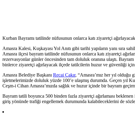
Kurban Bayramı tatilinde nüfusunun onlarca katı ziyaretçi ağırlayacak
Amasra Kalesi, Kuşkayası Yol Anıtı gibi tarihi yapıların yanı sıra sahi
Amasra ilçesi bayram tatilinde nüfusunun onlarca katı ziyaretçi ağırlam
rezervasyonlar günler öncesinden tam doluluk oranına ulaştı. Bayram t
binlerce ziyaretçi ağırlayacak ilçede tatilcilerin huzur ve güvenliği için 
Amasra Belediye Başkanı
Recai Çakır
, “Amasra’mız her yıl olduğu gi
işletmelerimizde doluluk yüzde 100’e ulaşmış durumda. Geçen yıl Kur
Ceşm-i Cihan Amasra’mızda sağlık ve huzur içinde bir bayram geçirm
Bayram tatili boyunca 500 binden fazla ziyaretçi ağırlaması beklene
giriş yönünde trafiği engellemek durumunda kalabileceklerini de sözle