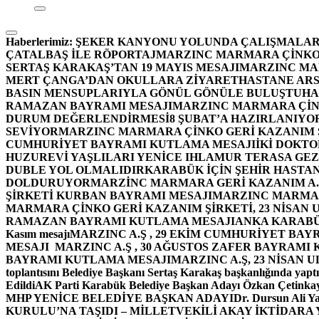
Haberlerimiz:
ŞEKER KANYONU YOLUNDA ÇALIŞMALAR
ÇATALBAŞ İLE RÖPORTAJ
MARZINC MARMARA ÇİNKO 
SERTAŞ KARAKAŞ’TAN 19 MAYIS MESAJI
MARZINC MAR
MERT ÇANGA’DAN OKULLARA ZİYARET
HASTANE ARS
BASIN MENSUPLARIYLA GÖNÜL GÖNÜLE BULUŞTU
HA
RAMAZAN BAYRAMI MESAJI
MARZINC MARMARA ÇİNK
DURUM DEĞERLENDİRMESİ
8 ŞUBAT’A HAZIRLANIYO
SEVİYOR
MARZINC MARMARA ÇİNKO GERİ KAZANIM Ş
CUMHURİYET BAYRAMI KUTLAMA MESAJI
İKİ DOKT
HUZUREVİ YAŞLILARI YENİCE IHLAMUR TERASA GE
DUBLE YOL OLMALIDIR
KARABÜK İÇİN ŞEHİR HASTAN
DOLDURUYOR
MARZİNC MARMARA GERİ KAZANIM A.Ş
ŞİRKETİ KURBAN BAYRAMI MESAJI
MARZINC MARMARA
MARMARA ÇİNKO GERİ KAZANIM ŞİRKETİ, 23 NİSAN
RAMAZAN BAYRAMI KUTLAMA MESAJI
ANKA KARABÜK 
Kasım mesajı
MARZINC A.Ş , 29 EKİM CUMHURİYET BAY
MESAJI
MARZINC A.Ş , 30 AĞUSTOS ZAFER BAYRAMI
BAYRAMI KUTLAMA MESAJI
MARZINC A.Ş, 23 NİSAN
toplantısını Belediye Başkanı Sertaş Karakaş başkanlığında yaptı
Edildi
AK Parti Karabük Belediye Başkan Adayı Özkan Çetinkay
MHP YENİCE BELEDİYE BAŞKAN ADAYI
Dr. Dursun Ali Y
KURULU’NA TAŞIDI – MİLLETVEKİLİ AKAY İKTİDAR