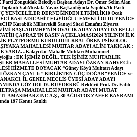
arti Zonguldak Belediye Başkan Adayı Dr. Ömer Selim Alan
 Toplantı ValiMustafa Yavuz Başkanlığında Yapıldı.
Ak Parti
Ç YENİCELİLER DERNEĞİNDEN ETKİNLİK
10 Ocak
ECİ BAŞLADI
CAHİT ELiYİOĞLU EMEKLİ OLDU
YENİCE
e
CHP Karabük Milletvekili Sanayi Sitesi Esnafını Ziyaret
VİMİ BAŞLADI
MHP’NİN OVACIK ADAY ADAYI DA BELLİ
FATİH ÇAPRAZ’IN BASIN AÇIKLAMASI
2024 YILININ İLK
LİK PLATFORMU KURULDU
İLKBAL ÖREN PSİKOLOG
ŞIYAKA MAHALLESİ MUHTAR ADAYI ALİM TAKICAK :
BİZDE VARIZ…
Kalaycılar Mahalle Muhtarı Muhammet
Elieyioğlu : EK İŞİMİZ DEĞİL, TEK İŞİMİZ MUHTARLIK
ŞLER MAHALLESİ MUHTAR ADAYI ÖZKAN KAHVECİ :
ESİ HİZMETE DOYACAK “
Güney Köyü Muhtarı Adayı
 ÖZKAN ÇAYLI: ” BİRLİKTEN GÜÇ DOĞAR”
YENİCE ve
ANAKCI, İL GENEL MECLİS ÜYESİ ADAY ADAYI
ŞAMINDA GÖZ DOLDURUYOR
KBÜ Rektörü Prof. Dr. Fatih
METPAŞA MMAHALLESİ MUHTAR ADAYI MURAT
UTLAMASI
MARZINC A.Ş , 30 AĞUSTOS ZAFER BAYRAMI
nda 197 Konut Satıldı