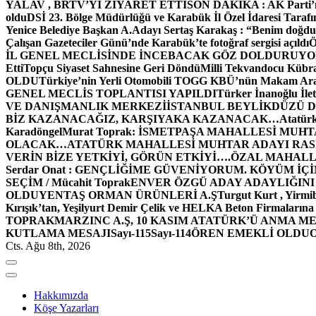
YALAV , BRTV’Yİ ZİYARET ETTİ
SON DAKİKA : AK Parti’n
oldu
DSİ 23. Bölge Müdürlüğü ve Karabük İl Özel İdaresi Tarafın
Yenice Belediye Başkan A.Adayı Sertaş Karakaş : “Benim doğd
Çalışan Gazeteciler Günü’nde Karabük’te fotoğraf sergisi açıldı
İL GENEL MECLİSİNDE İNCEBACAK GÖZ DOLDURUY
Etti
Topçu Siyaset Sahnesine Geri Döndü
Milli Tekvandocu Kübra 
OLDU
Türkiye’nin Yerli Otomobili TOGG KBÜ’nün Makam Ara
GENEL MECLİS TOPLANTISI YAPILDI
Türker İnanoğlu İlet
VE DANIŞMANLIK MERKEZİ
İSTANBUL BEYLİKDÜZÜ 
BİZ KAZANACAĞIZ, KARŞIYAKA KAZANACAK…
Atatür
Karadöngel
Murat Toprak: İSMETPAŞA MAHALLESİ MUH
OLACAK…
ATATÜRK MAHALLESİ MUHTAR ADAYI RASİM
VERİN BİZE YETKİYİ, GÖRÜN ETKİYİ….
ÖZAL MAHALL
Serdar Onat : GENÇLİĞİME GÜVENİYORUM. KÖYÜM İÇİ
SEÇİM / Mücahit Toprak
ENVER ÖZGÜ ADAY ADAYLIĞINI
OLDU
YENTAŞ ORMAN ÜRÜNLERİ A.Ş
Turgut Kurt , Yirmi
Kırışık’tan, Yeşilyurt Demir Çelik ve HELKA Beton Firmalarına
TOPRAK
MARZINC A.Ş, 10 KASIM ATATÜRK’Ü ANMA ME
KUTLAMA MESAJI
Sayı-115
Sayı-114
ÖREN EMEKLİ OLDU
Cts. Ağu 8th, 2026
Hakkımızda
Köşe Yazarları