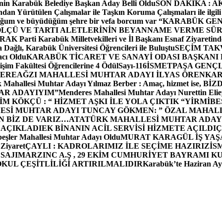
in Karabük Belediye Başkan Aday Belli Oldu
SON DAKİKA : AK P
dan Yürütülen Çalışmalar ile Taşkın Koruma Çalışmaları ile ilgili
uğum ve büyüdüğüm şehre bir vefa borcum var “
KARABÜK GEN
ÖLÇÜ VE TARTI ALETLERİNİN BEYANNAME VERME SÜR
OR
AK Parti Karabük Milletvekilleri ve İl Başkanı Esnaf Ziyaretind
Dağlı, Karabük Üniversitesi Öğrencileri ile Buluştu
SEÇİM TAK
cı Oldu
KARABÜK TİCARET VE SANAYİ ODASI BAŞKANI 
işim Fakültesi Öğrencilerine 4 Ödül
Sayı-116
İSMETPAŞA GENÇ
DEREAĞZI MAHALLESİ MUHTAR ADAYI İLYAS ÖREN
KAR
k Mahallesi Muhtar Adayı Yılmaz Berber : Amaç, hizmet ise, 
TAR ADAYIYIM”
Menderes Mahallesi Muhtar Adayı Nurettin 
 KÖKÇÜ : “ HİZMET AŞKI İLE YOLA ÇIKTIK “
YİRMİBE
ESİ MUHTAR ADAYI TUNCAY GÖKMEN: ” ÖZAL MAHALL
N BİZ DE VARIZ…
ATATÜRK MAHALLESİ MUHTAR ADAYI
 AÇIKLADI
EK BİNANIN ACİL SERVİSİ HİZMETE AÇILDI
Ç
beşler Mahallesi Muhtar Adayı Oldu
MURAT KARAGÜL İŞ YA
 Ziyaret
ÇAYLI : KADROLARIMIZ İLE SEÇİME HAZIRIZ
İS
SAJI
MARZINC A.Ş , 29 EKİM CUMHURİYET BAYRAMI K
OKUL ÇEŞİTLİLİĞİ ARTIRILMALIDIR
Karabük’te Haziran Ayı