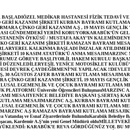
 BAŞLADI
ÖZEL MEDİKAR HASTANESİ FİZİK TEDAVİ V
GERİ KAZANIM ŞİRKETİ KURBAN BAYRAMI KUTLAMA
MARA ÇİNKO GERİ KAZANIM A.Ş , 19 MAYIS GENÇLİK
ASI GÜNDEMDEKİ YERİNİ KORUYOR
KARABÜK’ÜN GEL
STANENİN ÖYKÜSÜ / MUSTAFA AKAY’IN KALEMİNDEN
Y
O GERİ KAZANIM ŞİRKETİ RAMAZAN BAYRAMI MESA
RLAR
YEREL KALKINMA BAŞLADI İMZALAR ATILDI
MEH
İRKETİ 10 KASIM ATATÜRK’Ü ANMA MESAJI
MARZINC 
ORUMUZ GÖREVE BAŞLIYOR.
İL HAKEM KURULU BAŞKAN
Zİ DÜZENLEDİLER
YEŞİL YENİCE MOTOSİKLET KULÜBÜ
ESİ DEVREK ÇAYDEĞİRMENİ’NE YAPILACAK !!
DEVLET
, 30 AĞUSTOS ZAFER BAYRAMI KUTLAMA MESAJI
MAR
 ÇİNKO GERİ KAZANIM ŞİRKETİ, 19 MAYIS GENÇLİK
 ULUSAL EGEMENLİK VE ÇOCUK BAYRAMI KUTLAMA M
PLATFORMU Üniversite Öğrencileri Buluşması
MARZINC A.
RAMI MESAJI
YENİCE BELEDİYE BAŞKANI Ş.SERTAŞ KA
 KUTLAMA MESAJI
MARZINC A.Ş, KURBAN BAYRAMI KU
 ULUSAL EGEMENLİK VE ÇOCUK BAYRAMI KUTLAMA ME
MARZINC A.Ş RAMAZAN BAYRAMI KUTLAMA MESAJI
K
a Vatandaş ve Esnaf Ziyaretlerinde Bulundu
Karabük Belediye Ba
aşacan, Kardemir A.Ş’nin yeni Genel Müdürü oldu
MİLLETVEKİL
A YÜKLENDİ: KARABÜK’E REVA GÖRDÜĞÜNÜZ YOL BU M