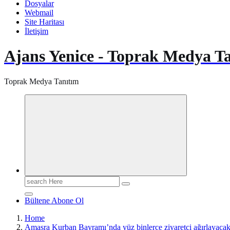
Dosyalar
Webmail
Site Haritası
İletişim
Ajans Yenice - Toprak Medya T
Toprak Medya Tanıtım
Search
for:
Bültene Abone Ol
Home
Amasra Kurban Bayramı’nda yüz binlerce ziyaretçi ağırlayaca