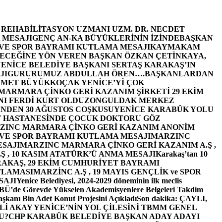
E REHABİLİTASYON UZMANI UZM. DR. NECDET
 MESAJI
GENÇ AN-KA BÜYÜKLERİNİN İZİNDE
BAŞKAN
 VE SPOR BAYRAMI KUTLAMA MESAJI
KAYMAKAM
ECEĞİNE YÖN VEREN BAŞKAN ÖZKAN ÇETİNKAYA,
ENİCE BELEDİYE BAŞKANI SERTAŞ KARAKAŞ’IN
JI
GURURUMUZ ABDULLAH ÖREN….
BAŞKANLARDAN
MET BÜYÜKKOÇAK YENİCE’Yİ ÇOK
MARMARA ÇİNKO GERİ KAZANIM ŞİRKETİ 29 EKİM
I FERDİ KURT OLDU
ZONGULDAK MERKEZ
’NDEN 30 AĞUSTOS COŞKUSU
YENİCE KARABÜK YOLU
 HASTANESİNDE ÇOCUK DOKTORU GÖZ
ZINC MARMARA ÇİNKO GERİ KAZANIM ANONİM
 VE SPOR BAYRAMI KUTLAMA MESAJI
MARZINC
ESAJI
MARZINC MARMARA ÇİNKO GERİ KAZANIM A.Ş ,
Ş , 10 KASIM ATATÜRK’Ü ANMA MESAJI
Karakaş’tan 10
RAKAŞ, 29 EKİM CUMHURİYET BAYRAMI
TLAMASI
MARZİNC A.Ş , 19 MAYIS GENÇLİK ve SPOR
SAJI
Yenice Belediyesi, 2024-2029 döneminin ilk meclis
BÜ’de Görevde Yükselen Akademisyenlere Belgeleri Takdim
şkanı Bin Adet Konut Projesini Açıkladı
Son dakika: ÇAYLI,
İ AKAY YENİCE’NİN YOL ÇİLESİNİ TBMM GENEL
U?
CHP KARABÜK BELEDİYE BAŞKAN ADAY ADAYI