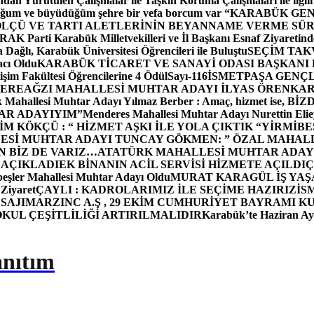
dan Yürütülen Çalışmalar ile Taşkın Koruma Çalışmaları ile ilgili
uğum ve büyüdüğüm şehre bir vefa borcum var “
KARABÜK GEN
ÖLÇÜ VE TARTI ALETLERİNİN BEYANNAME VERME SÜR
OR
AK Parti Karabük Milletvekilleri ve İl Başkanı Esnaf Ziyaretind
Dağlı, Karabük Üniversitesi Öğrencileri ile Buluştu
SEÇİM TAK
cı Oldu
KARABÜK TİCARET VE SANAYİ ODASI BAŞKANI 
işim Fakültesi Öğrencilerine 4 Ödül
Sayı-116
İSMETPAŞA GENÇ
DEREAĞZI MAHALLESİ MUHTAR ADAYI İLYAS ÖREN
KAR
k Mahallesi Muhtar Adayı Yılmaz Berber : Amaç, hizmet ise, 
TAR ADAYIYIM”
Menderes Mahallesi Muhtar Adayı Nurettin 
 KÖKÇÜ : “ HİZMET AŞKI İLE YOLA ÇIKTIK “
YİRMİBE
ESİ MUHTAR ADAYI TUNCAY GÖKMEN: ” ÖZAL MAHALL
N BİZ DE VARIZ…
ATATÜRK MAHALLESİ MUHTAR ADAYI
 AÇIKLADI
EK BİNANIN ACİL SERVİSİ HİZMETE AÇILDI
Ç
beşler Mahallesi Muhtar Adayı Oldu
MURAT KARAGÜL İŞ YA
 Ziyaret
ÇAYLI : KADROLARIMIZ İLE SEÇİME HAZIRIZ
İS
SAJI
MARZINC A.Ş , 29 EKİM CUMHURİYET BAYRAMI K
OKUL ÇEŞİTLİLİĞİ ARTIRILMALIDIR
Karabük’te Haziran Ayı
anıtım