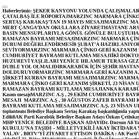
İçeriğe
atla
Haberlerimiz:
ŞEKER KANYONU YOLUNDA ÇALIŞMALAR
ÇATALBAŞ İLE RÖPORTAJ
MARZINC MARMARA ÇİNKO 
SERTAŞ KARAKAŞ’TAN 19 MAYIS MESAJI
MARZINC MAR
MERT ÇANGA’DAN OKULLARA ZİYARET
HASTANE ARS
BASIN MENSUPLARIYLA GÖNÜL GÖNÜLE BULUŞTU
HA
RAMAZAN BAYRAMI MESAJI
MARZINC MARMARA ÇİNK
DURUM DEĞERLENDİRMESİ
8 ŞUBAT’A HAZIRLANIYO
SEVİYOR
MARZINC MARMARA ÇİNKO GERİ KAZANIM Ş
CUMHURİYET BAYRAMI KUTLAMA MESAJI
İKİ DOKT
HUZUREVİ YAŞLILARI YENİCE IHLAMUR TERASA GE
DUBLE YOL OLMALIDIR
KARABÜK İÇİN ŞEHİR HASTAN
DOLDURUYOR
MARZİNC MARMARA GERİ KAZANIM A.Ş
ŞİRKETİ KURBAN BAYRAMI MESAJI
MARZINC MARMARA
MARMARA ÇİNKO GERİ KAZANIM ŞİRKETİ, 23 NİSAN
RAMAZAN BAYRAMI KUTLAMA MESAJI
ANKA KARABÜK 
Kasım mesajı
MARZINC A.Ş , 29 EKİM CUMHURİYET BAY
MESAJI
MARZINC A.Ş , 30 AĞUSTOS ZAFER BAYRAMI
BAYRAMI KUTLAMA MESAJI
MARZINC A.Ş, 23 NİSAN
toplantısını Belediye Başkanı Sertaş Karakaş başkanlığında yaptı
Edildi
AK Parti Karabük Belediye Başkan Adayı Özkan Çetinkay
MHP YENİCE BELEDİYE BAŞKAN ADAYI
Dr. Dursun Ali Y
KURULU’NA TAŞIDI – MİLLETVEKİLİ AKAY İKTİDAR
YALAV , BRTV’Yİ ZİYARET ETTİ
SON DAKİKA : AK Parti’n