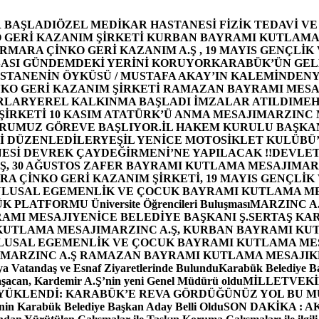
 BAŞLADI
ÖZEL MEDİKAR HASTANESİ FİZİK TEDAVİ V
GERİ KAZANIM ŞİRKETİ KURBAN BAYRAMI KUTLAMA
MARA ÇİNKO GERİ KAZANIM A.Ş , 19 MAYIS GENÇLİK
ASI GÜNDEMDEKİ YERİNİ KORUYOR
KARABÜK’ÜN GEL
STANENİN ÖYKÜSÜ / MUSTAFA AKAY’IN KALEMİNDEN
Y
O GERİ KAZANIM ŞİRKETİ RAMAZAN BAYRAMI MESA
RLAR
YEREL KALKINMA BAŞLADI İMZALAR ATILDI
MEH
İRKETİ 10 KASIM ATATÜRK’Ü ANMA MESAJI
MARZINC 
ORUMUZ GÖREVE BAŞLIYOR.
İL HAKEM KURULU BAŞKAN
Zİ DÜZENLEDİLER
YEŞİL YENİCE MOTOSİKLET KULÜBÜ
ESİ DEVREK ÇAYDEĞİRMENİ’NE YAPILACAK !!
DEVLET
, 30 AĞUSTOS ZAFER BAYRAMI KUTLAMA MESAJI
MAR
 ÇİNKO GERİ KAZANIM ŞİRKETİ, 19 MAYIS GENÇLİK
 ULUSAL EGEMENLİK VE ÇOCUK BAYRAMI KUTLAMA M
PLATFORMU Üniversite Öğrencileri Buluşması
MARZINC A.
RAMI MESAJI
YENİCE BELEDİYE BAŞKANI Ş.SERTAŞ KA
 KUTLAMA MESAJI
MARZINC A.Ş, KURBAN BAYRAMI KU
 ULUSAL EGEMENLİK VE ÇOCUK BAYRAMI KUTLAMA ME
MARZINC A.Ş RAMAZAN BAYRAMI KUTLAMA MESAJI
K
a Vatandaş ve Esnaf Ziyaretlerinde Bulundu
Karabük Belediye Ba
aşacan, Kardemir A.Ş’nin yeni Genel Müdürü oldu
MİLLETVEKİL
A YÜKLENDİ: KARABÜK’E REVA GÖRDÜĞÜNÜZ YOL BU M
in Karabük Belediye Başkan Aday Belli Oldu
SON DAKİKA : AK P