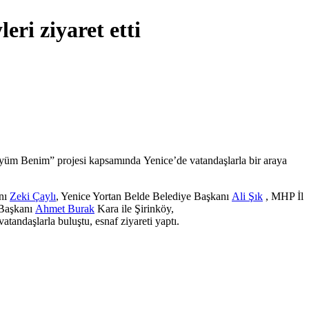
eri ziyaret etti
m Benim” projesi kapsamında Yenice’de vatandaşlarla bir araya
nı
Zeki Çaylı
, Yenice Yortan Belde Belediye Başkanı
Ali Şık
, MHP İl
 Başkanı
Ahmet Burak
Kara ile Şirinköy,
atandaşlarla buluştu, esnaf ziyareti yaptı.