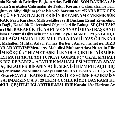
in Karabük Belediye Başkan Aday Belli Oldu
SON DAKİKA : AK P
dan Yürütülen Çalışmalar ile Taşkın Koruma Çalışmaları ile ilgili
uğum ve büyüdüğüm şehre bir vefa borcum var “
KARABÜK GEN
ÖLÇÜ VE TARTI ALETLERİNİN BEYANNAME VERME SÜR
OR
AK Parti Karabük Milletvekilleri ve İl Başkanı Esnaf Ziyaretind
Dağlı, Karabük Üniversitesi Öğrencileri ile Buluştu
SEÇİM TAK
cı Oldu
KARABÜK TİCARET VE SANAYİ ODASI BAŞKANI 
işim Fakültesi Öğrencilerine 4 Ödül
Sayı-116
İSMETPAŞA GENÇ
DEREAĞZI MAHALLESİ MUHTAR ADAYI İLYAS ÖREN
KAR
k Mahallesi Muhtar Adayı Yılmaz Berber : Amaç, hizmet ise, 
TAR ADAYIYIM”
Menderes Mahallesi Muhtar Adayı Nurettin 
 KÖKÇÜ : “ HİZMET AŞKI İLE YOLA ÇIKTIK “
YİRMİBE
ESİ MUHTAR ADAYI TUNCAY GÖKMEN: ” ÖZAL MAHALL
N BİZ DE VARIZ…
ATATÜRK MAHALLESİ MUHTAR ADAYI
 AÇIKLADI
EK BİNANIN ACİL SERVİSİ HİZMETE AÇILDI
Ç
beşler Mahallesi Muhtar Adayı Oldu
MURAT KARAGÜL İŞ YA
 Ziyaret
ÇAYLI : KADROLARIMIZ İLE SEÇİME HAZIRIZ
İS
SAJI
MARZINC A.Ş , 29 EKİM CUMHURİYET BAYRAMI K
OKUL ÇEŞİTLİLİĞİ ARTIRILMALIDIR
Karabük’te Haziran Ayı