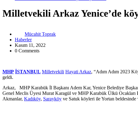
Milletvekili Arkaz Yenice’de köyl
Mücahit Toprak
Haberler
Kasım 11, 2022
0 Comments
MHP
İSTANBUL
Milletvekili
Hayati Arkaz
, “Adım Adım 2023 Köyü
geldi.
Arkaz, MHP Karabük İl Başkanı Adem Kar, Yenice Belediye Başka
Genel Meclis Üyesi Murat Karagül ve MHP Karabük Ülkü Ocakları
Akmanlar,
Kadıköy
,
Sarayköy
ve Satuk köyleri ile Yortan beldesinde v