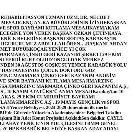
E REHABİLİTASYON UZMANI UZM. DR. NECDET
 MESAJI
GENÇ AN-KA BÜYÜKLERİNİN İZİNDE
BAŞKAN
 VE SPOR BAYRAMI KUTLAMA MESAJI
KAYMAKAM
ECEĞİNE YÖN VEREN BAŞKAN ÖZKAN ÇETİNKAYA,
ENİCE BELEDİYE BAŞKANI SERTAŞ KARAKAŞ’IN
JI
GURURUMUZ ABDULLAH ÖREN….
BAŞKANLARDAN
MET BÜYÜKKOÇAK YENİCE’Yİ ÇOK
MARMARA ÇİNKO GERİ KAZANIM ŞİRKETİ 29 EKİM
I FERDİ KURT OLDU
ZONGULDAK MERKEZ
’NDEN 30 AĞUSTOS COŞKUSU
YENİCE KARABÜK YOLU
 HASTANESİNDE ÇOCUK DOKTORU GÖZ
ZINC MARMARA ÇİNKO GERİ KAZANIM ANONİM
 VE SPOR BAYRAMI KUTLAMA MESAJI
MARZINC
ESAJI
MARZINC MARMARA ÇİNKO GERİ KAZANIM A.Ş ,
Ş , 10 KASIM ATATÜRK’Ü ANMA MESAJI
Karakaş’tan 10
RAKAŞ, 29 EKİM CUMHURİYET BAYRAMI
TLAMASI
MARZİNC A.Ş , 19 MAYIS GENÇLİK ve SPOR
SAJI
Yenice Belediyesi, 2024-2029 döneminin ilk meclis
BÜ’de Görevde Yükselen Akademisyenlere Belgeleri Takdim
şkanı Bin Adet Konut Projesini Açıkladı
Son dakika: ÇAYLI,
İ AKAY YENİCE’NİN YOL ÇİLESİNİ TBMM GENEL
U?
CHP KARABÜK BELEDİYE BAŞKAN ADAY ADAYI