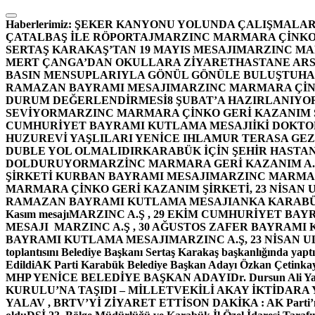
İçeriğe
atla
Haberlerimiz:
ŞEKER KANYONU YOLUNDA ÇALIŞMALAR
ÇATALBAŞ İLE RÖPORTAJ
MARZINC MARMARA ÇİNKO 
SERTAŞ KARAKAŞ’TAN 19 MAYIS MESAJI
MARZINC MAR
MERT ÇANGA’DAN OKULLARA ZİYARET
HASTANE ARS
BASIN MENSUPLARIYLA GÖNÜL GÖNÜLE BULUŞTU
HA
RAMAZAN BAYRAMI MESAJI
MARZINC MARMARA ÇİNK
DURUM DEĞERLENDİRMESİ
8 ŞUBAT’A HAZIRLANIYO
SEVİYOR
MARZINC MARMARA ÇİNKO GERİ KAZANIM Ş
CUMHURİYET BAYRAMI KUTLAMA MESAJI
İKİ DOKT
HUZUREVİ YAŞLILARI YENİCE IHLAMUR TERASA GE
DUBLE YOL OLMALIDIR
KARABÜK İÇİN ŞEHİR HASTAN
DOLDURUYOR
MARZİNC MARMARA GERİ KAZANIM A.Ş
ŞİRKETİ KURBAN BAYRAMI MESAJI
MARZINC MARMARA
MARMARA ÇİNKO GERİ KAZANIM ŞİRKETİ, 23 NİSAN
RAMAZAN BAYRAMI KUTLAMA MESAJI
ANKA KARABÜK 
Kasım mesajı
MARZINC A.Ş , 29 EKİM CUMHURİYET BAY
MESAJI
MARZINC A.Ş , 30 AĞUSTOS ZAFER BAYRAMI
BAYRAMI KUTLAMA MESAJI
MARZINC A.Ş, 23 NİSAN
toplantısını Belediye Başkanı Sertaş Karakaş başkanlığında yaptı
Edildi
AK Parti Karabük Belediye Başkan Adayı Özkan Çetinkay
MHP YENİCE BELEDİYE BAŞKAN ADAYI
Dr. Dursun Ali Y
KURULU’NA TAŞIDI – MİLLETVEKİLİ AKAY İKTİDAR
YALAV , BRTV’Yİ ZİYARET ETTİ
SON DAKİKA : AK Parti’n