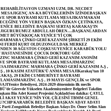
E REHABİLİTASYON UZMANI UZM. DR. NECDET
 MESAJI
GENÇ AN-KA BÜYÜKLERİNİN İZİNDE
BAŞKAN
 VE SPOR BAYRAMI KUTLAMA MESAJI
KAYMAKAM
ECEĞİNE YÖN VEREN BAŞKAN ÖZKAN ÇETİNKAYA,
ENİCE BELEDİYE BAŞKANI SERTAŞ KARAKAŞ’IN
JI
GURURUMUZ ABDULLAH ÖREN….
BAŞKANLARDAN
MET BÜYÜKKOÇAK YENİCE’Yİ ÇOK
MARMARA ÇİNKO GERİ KAZANIM ŞİRKETİ 29 EKİM
I FERDİ KURT OLDU
ZONGULDAK MERKEZ
’NDEN 30 AĞUSTOS COŞKUSU
YENİCE KARABÜK YOLU
 HASTANESİNDE ÇOCUK DOKTORU GÖZ
ZINC MARMARA ÇİNKO GERİ KAZANIM ANONİM
 VE SPOR BAYRAMI KUTLAMA MESAJI
MARZINC
ESAJI
MARZINC MARMARA ÇİNKO GERİ KAZANIM A.Ş ,
Ş , 10 KASIM ATATÜRK’Ü ANMA MESAJI
Karakaş’tan 10
RAKAŞ, 29 EKİM CUMHURİYET BAYRAMI
TLAMASI
MARZİNC A.Ş , 19 MAYIS GENÇLİK ve SPOR
SAJI
Yenice Belediyesi, 2024-2029 döneminin ilk meclis
BÜ’de Görevde Yükselen Akademisyenlere Belgeleri Takdim
şkanı Bin Adet Konut Projesini Açıkladı
Son dakika: ÇAYLI,
İ AKAY YENİCE’NİN YOL ÇİLESİNİ TBMM GENEL
U?
CHP KARABÜK BELEDİYE BAŞKAN ADAY ADAYI
arti Zonguldak Belediye Başkan Adayı Dr. Ömer Selim Alan