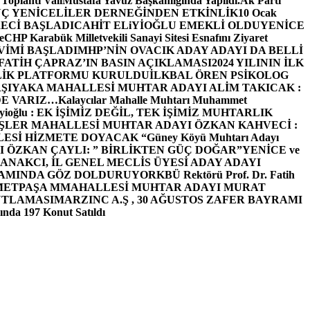
 Toplantı ValiMustafa Yavuz Başkanlığında Yapıldı.
Ak Parti
Ç YENİCELİLER DERNEĞİNDEN ETKİNLİK
10 Ocak
ECİ BAŞLADI
CAHİT ELiYİOĞLU EMEKLİ OLDU
YENİCE
e
CHP Karabük Milletvekili Sanayi Sitesi Esnafını Ziyaret
VİMİ BAŞLADI
MHP’NİN OVACIK ADAY ADAYI DA BELLİ
FATİH ÇAPRAZ’IN BASIN AÇIKLAMASI
2024 YILININ İLK
LİK PLATFORMU KURULDU
İLKBAL ÖREN PSİKOLOG
ŞIYAKA MAHALLESİ MUHTAR ADAYI ALİM TAKICAK :
BİZDE VARIZ…
Kalaycılar Mahalle Muhtarı Muhammet
Elieyioğlu : EK İŞİMİZ DEĞİL, TEK İŞİMİZ MUHTARLIK
ŞLER MAHALLESİ MUHTAR ADAYI ÖZKAN KAHVECİ :
ESİ HİZMETE DOYACAK “
Güney Köyü Muhtarı Adayı
 ÖZKAN ÇAYLI: ” BİRLİKTEN GÜÇ DOĞAR”
YENİCE ve
ANAKCI, İL GENEL MECLİS ÜYESİ ADAY ADAYI
ŞAMINDA GÖZ DOLDURUYOR
KBÜ Rektörü Prof. Dr. Fatih
METPAŞA MMAHALLESİ MUHTAR ADAYI MURAT
UTLAMASI
MARZINC A.Ş , 30 AĞUSTOS ZAFER BAYRAMI
nda 197 Konut Satıldı