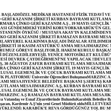
 BAŞLADI
ÖZEL MEDİKAR HASTANESİ FİZİK TEDAVİ V
GERİ KAZANIM ŞİRKETİ KURBAN BAYRAMI KUTLAMA
MARA ÇİNKO GERİ KAZANIM A.Ş , 19 MAYIS GENÇLİK
ASI GÜNDEMDEKİ YERİNİ KORUYOR
KARABÜK’ÜN GEL
STANENİN ÖYKÜSÜ / MUSTAFA AKAY’IN KALEMİNDEN
Y
O GERİ KAZANIM ŞİRKETİ RAMAZAN BAYRAMI MESA
RLAR
YEREL KALKINMA BAŞLADI İMZALAR ATILDI
MEH
İRKETİ 10 KASIM ATATÜRK’Ü ANMA MESAJI
MARZINC 
ORUMUZ GÖREVE BAŞLIYOR.
İL HAKEM KURULU BAŞKAN
Zİ DÜZENLEDİLER
YEŞİL YENİCE MOTOSİKLET KULÜBÜ
ESİ DEVREK ÇAYDEĞİRMENİ’NE YAPILACAK !!
DEVLET
, 30 AĞUSTOS ZAFER BAYRAMI KUTLAMA MESAJI
MAR
 ÇİNKO GERİ KAZANIM ŞİRKETİ, 19 MAYIS GENÇLİK
 ULUSAL EGEMENLİK VE ÇOCUK BAYRAMI KUTLAMA M
PLATFORMU Üniversite Öğrencileri Buluşması
MARZINC A.
RAMI MESAJI
YENİCE BELEDİYE BAŞKANI Ş.SERTAŞ KA
 KUTLAMA MESAJI
MARZINC A.Ş, KURBAN BAYRAMI KU
 ULUSAL EGEMENLİK VE ÇOCUK BAYRAMI KUTLAMA ME
MARZINC A.Ş RAMAZAN BAYRAMI KUTLAMA MESAJI
K
a Vatandaş ve Esnaf Ziyaretlerinde Bulundu
Karabük Belediye Ba
aşacan, Kardemir A.Ş’nin yeni Genel Müdürü oldu
MİLLETVEKİL
A YÜKLENDİ: KARABÜK’E REVA GÖRDÜĞÜNÜZ YOL BU M