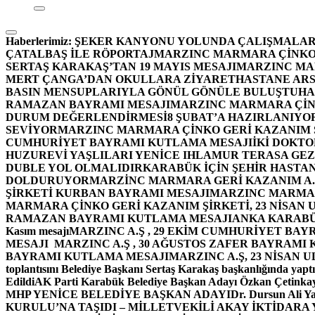
Haberlerimiz:
ŞEKER KANYONU YOLUNDA ÇALIŞMALAR
ÇATALBAŞ İLE RÖPORTAJ
MARZINC MARMARA ÇİNKO 
SERTAŞ KARAKAŞ’TAN 19 MAYIS MESAJI
MARZINC MAR
MERT ÇANGA’DAN OKULLARA ZİYARET
HASTANE ARS
BASIN MENSUPLARIYLA GÖNÜL GÖNÜLE BULUŞTU
HA
RAMAZAN BAYRAMI MESAJI
MARZINC MARMARA ÇİNK
DURUM DEĞERLENDİRMESİ
8 ŞUBAT’A HAZIRLANIYO
SEVİYOR
MARZINC MARMARA ÇİNKO GERİ KAZANIM Ş
CUMHURİYET BAYRAMI KUTLAMA MESAJI
İKİ DOKT
HUZUREVİ YAŞLILARI YENİCE IHLAMUR TERASA GE
DUBLE YOL OLMALIDIR
KARABÜK İÇİN ŞEHİR HASTAN
DOLDURUYOR
MARZİNC MARMARA GERİ KAZANIM A.Ş
ŞİRKETİ KURBAN BAYRAMI MESAJI
MARZINC MARMARA
MARMARA ÇİNKO GERİ KAZANIM ŞİRKETİ, 23 NİSAN
RAMAZAN BAYRAMI KUTLAMA MESAJI
ANKA KARABÜK 
Kasım mesajı
MARZINC A.Ş , 29 EKİM CUMHURİYET BAY
MESAJI
MARZINC A.Ş , 30 AĞUSTOS ZAFER BAYRAMI
BAYRAMI KUTLAMA MESAJI
MARZINC A.Ş, 23 NİSAN
toplantısını Belediye Başkanı Sertaş Karakaş başkanlığında yaptı
Edildi
AK Parti Karabük Belediye Başkan Adayı Özkan Çetinkay
MHP YENİCE BELEDİYE BAŞKAN ADAYI
Dr. Dursun Ali Y
KURULU’NA TAŞIDI – MİLLETVEKİLİ AKAY İKTİDAR