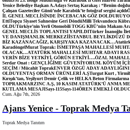
oldu
DSİ 23. Bölge Müdürlüğü ve Karabük İl Özel İdaresi Tarafın
Yenice Belediye Başkan A.Adayı Sertaş Karakaş : “Benim doğd
Çalışan Gazeteciler Günü’nde Karabük’te fotoğraf sergisi açıldı
İL GENEL MECLİSİNDE İNCEBACAK GÖZ DOLDURUY
Etti
Topçu Siyaset Sahnesine Geri Döndü
Milli Tekvandocu Kübra 
OLDU
Türkiye’nin Yerli Otomobili TOGG KBÜ’nün Makam Ara
GENEL MECLİS TOPLANTISI YAPILDI
Türker İnanoğlu İlet
VE DANIŞMANLIK MERKEZİ
İSTANBUL BEYLİKDÜZÜ 
BİZ KAZANACAĞIZ, KARŞIYAKA KAZANACAK…
Atatür
Karadöngel
Murat Toprak: İSMETPAŞA MAHALLESİ MUH
OLACAK…
ATATÜRK MAHALLESİ MUHTAR ADAYI RASİM
VERİN BİZE YETKİYİ, GÖRÜN ETKİYİ….
ÖZAL MAHALL
Serdar Onat : GENÇLİĞİME GÜVENİYORUM. KÖYÜM İÇİ
SEÇİM / Mücahit Toprak
ENVER ÖZGÜ ADAY ADAYLIĞINI
OLDU
YENTAŞ ORMAN ÜRÜNLERİ A.Ş
Turgut Kurt , Yirmi
Kırışık’tan, Yeşilyurt Demir Çelik ve HELKA Beton Firmalarına
TOPRAK
MARZINC A.Ş, 10 KASIM ATATÜRK’Ü ANMA ME
KUTLAMA MESAJI
Sayı-115
Sayı-114
ÖREN EMEKLİ OLDU
Cum. Ağu 7th, 2026
Ajans Yenice - Toprak Medya T
Toprak Medya Tanıtım