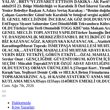
YALAV , BRTV’Yİ ZİYARET ETTİ
SON DAKİKA : AK Parti’n
oldu
DSİ 23. Bölge Müdürlüğü ve Karabük İl Özel İdaresi Tarafın
Yenice Belediye Başkan A.Adayı Sertaş Karakaş : “Benim doğd
Çalışan Gazeteciler Günü’nde Karabük’te fotoğraf sergisi açıldı
İL GENEL MECLİSİNDE İNCEBACAK GÖZ DOLDURUY
Etti
Topçu Siyaset Sahnesine Geri Döndü
Milli Tekvandocu Kübra 
OLDU
Türkiye’nin Yerli Otomobili TOGG KBÜ’nün Makam Ara
GENEL MECLİS TOPLANTISI YAPILDI
Türker İnanoğlu İlet
VE DANIŞMANLIK MERKEZİ
İSTANBUL BEYLİKDÜZÜ 
BİZ KAZANACAĞIZ, KARŞIYAKA KAZANACAK…
Atatür
Karadöngel
Murat Toprak: İSMETPAŞA MAHALLESİ MUH
OLACAK…
ATATÜRK MAHALLESİ MUHTAR ADAYI RASİM
VERİN BİZE YETKİYİ, GÖRÜN ETKİYİ….
ÖZAL MAHALL
Serdar Onat : GENÇLİĞİME GÜVENİYORUM. KÖYÜM İÇİ
SEÇİM / Mücahit Toprak
ENVER ÖZGÜ ADAY ADAYLIĞINI
OLDU
YENTAŞ ORMAN ÜRÜNLERİ A.Ş
Turgut Kurt , Yirmi
Kırışık’tan, Yeşilyurt Demir Çelik ve HELKA Beton Firmalarına
TOPRAK
MARZINC A.Ş, 10 KASIM ATATÜRK’Ü ANMA ME
KUTLAMA MESAJI
Sayı-115
Sayı-114
ÖREN EMEKLİ OLDU
Cum. Ağu 7th, 2026
Hakkımızda
Köşe Yazarları