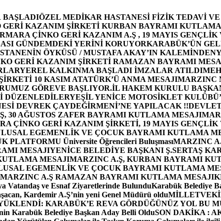
 BAŞLADI
ÖZEL MEDİKAR HASTANESİ FİZİK TEDAVİ V
GERİ KAZANIM ŞİRKETİ KURBAN BAYRAMI KUTLAMA
MARA ÇİNKO GERİ KAZANIM A.Ş , 19 MAYIS GENÇLİK
ASI GÜNDEMDEKİ YERİNİ KORUYOR
KARABÜK’ÜN GEL
STANENİN ÖYKÜSÜ / MUSTAFA AKAY’IN KALEMİNDEN
Y
O GERİ KAZANIM ŞİRKETİ RAMAZAN BAYRAMI MESA
RLAR
YEREL KALKINMA BAŞLADI İMZALAR ATILDI
MEH
İRKETİ 10 KASIM ATATÜRK’Ü ANMA MESAJI
MARZINC 
ORUMUZ GÖREVE BAŞLIYOR.
İL HAKEM KURULU BAŞKAN
Zİ DÜZENLEDİLER
YEŞİL YENİCE MOTOSİKLET KULÜBÜ
ESİ DEVREK ÇAYDEĞİRMENİ’NE YAPILACAK !!
DEVLET
, 30 AĞUSTOS ZAFER BAYRAMI KUTLAMA MESAJI
MAR
 ÇİNKO GERİ KAZANIM ŞİRKETİ, 19 MAYIS GENÇLİK
 ULUSAL EGEMENLİK VE ÇOCUK BAYRAMI KUTLAMA M
PLATFORMU Üniversite Öğrencileri Buluşması
MARZINC A.
RAMI MESAJI
YENİCE BELEDİYE BAŞKANI Ş.SERTAŞ KA
 KUTLAMA MESAJI
MARZINC A.Ş, KURBAN BAYRAMI KU
 ULUSAL EGEMENLİK VE ÇOCUK BAYRAMI KUTLAMA ME
MARZINC A.Ş RAMAZAN BAYRAMI KUTLAMA MESAJI
K
a Vatandaş ve Esnaf Ziyaretlerinde Bulundu
Karabük Belediye Ba
aşacan, Kardemir A.Ş’nin yeni Genel Müdürü oldu
MİLLETVEKİL
A YÜKLENDİ: KARABÜK’E REVA GÖRDÜĞÜNÜZ YOL BU M
in Karabük Belediye Başkan Aday Belli Oldu
SON DAKİKA : AK P