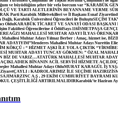
dan Yürütülen Çalışmalar ile Taşkın Koruma Çalışmaları ile ilgili
uğum ve büyüdüğüm şehre bir vefa borcum var “
KARABÜK GEN
ÖLÇÜ VE TARTI ALETLERİNİN BEYANNAME VERME SÜR
OR
AK Parti Karabük Milletvekilleri ve İl Başkanı Esnaf Ziyaretind
Dağlı, Karabük Üniversitesi Öğrencileri ile Buluştu
SEÇİM TAK
cı Oldu
KARABÜK TİCARET VE SANAYİ ODASI BAŞKANI 
işim Fakültesi Öğrencilerine 4 Ödül
Sayı-116
İSMETPAŞA GENÇ
DEREAĞZI MAHALLESİ MUHTAR ADAYI İLYAS ÖREN
KAR
k Mahallesi Muhtar Adayı Yılmaz Berber : Amaç, hizmet ise, 
TAR ADAYIYIM”
Menderes Mahallesi Muhtar Adayı Nurettin 
 KÖKÇÜ : “ HİZMET AŞKI İLE YOLA ÇIKTIK “
YİRMİBE
ESİ MUHTAR ADAYI TUNCAY GÖKMEN: ” ÖZAL MAHALL
N BİZ DE VARIZ…
ATATÜRK MAHALLESİ MUHTAR ADAYI
 AÇIKLADI
EK BİNANIN ACİL SERVİSİ HİZMETE AÇILDI
Ç
beşler Mahallesi Muhtar Adayı Oldu
MURAT KARAGÜL İŞ YA
 Ziyaret
ÇAYLI : KADROLARIMIZ İLE SEÇİME HAZIRIZ
İS
SAJI
MARZINC A.Ş , 29 EKİM CUMHURİYET BAYRAMI K
OKUL ÇEŞİTLİLİĞİ ARTIRILMALIDIR
Karabük’te Haziran Ayı
anıtım