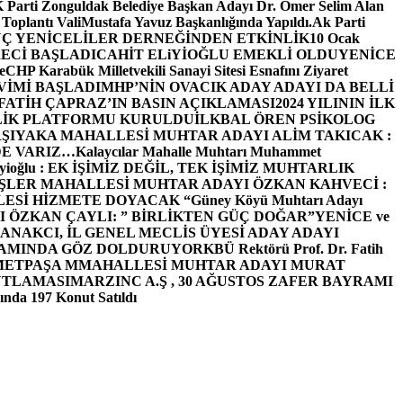
arti Zonguldak Belediye Başkan Adayı Dr. Ömer Selim Alan
 Toplantı ValiMustafa Yavuz Başkanlığında Yapıldı.
Ak Parti
Ç YENİCELİLER DERNEĞİNDEN ETKİNLİK
10 Ocak
ECİ BAŞLADI
CAHİT ELiYİOĞLU EMEKLİ OLDU
YENİCE
e
CHP Karabük Milletvekili Sanayi Sitesi Esnafını Ziyaret
VİMİ BAŞLADI
MHP’NİN OVACIK ADAY ADAYI DA BELLİ
FATİH ÇAPRAZ’IN BASIN AÇIKLAMASI
2024 YILININ İLK
LİK PLATFORMU KURULDU
İLKBAL ÖREN PSİKOLOG
ŞIYAKA MAHALLESİ MUHTAR ADAYI ALİM TAKICAK :
BİZDE VARIZ…
Kalaycılar Mahalle Muhtarı Muhammet
Elieyioğlu : EK İŞİMİZ DEĞİL, TEK İŞİMİZ MUHTARLIK
ŞLER MAHALLESİ MUHTAR ADAYI ÖZKAN KAHVECİ :
ESİ HİZMETE DOYACAK “
Güney Köyü Muhtarı Adayı
 ÖZKAN ÇAYLI: ” BİRLİKTEN GÜÇ DOĞAR”
YENİCE ve
ANAKCI, İL GENEL MECLİS ÜYESİ ADAY ADAYI
ŞAMINDA GÖZ DOLDURUYOR
KBÜ Rektörü Prof. Dr. Fatih
METPAŞA MMAHALLESİ MUHTAR ADAYI MURAT
UTLAMASI
MARZINC A.Ş , 30 AĞUSTOS ZAFER BAYRAMI
nda 197 Konut Satıldı